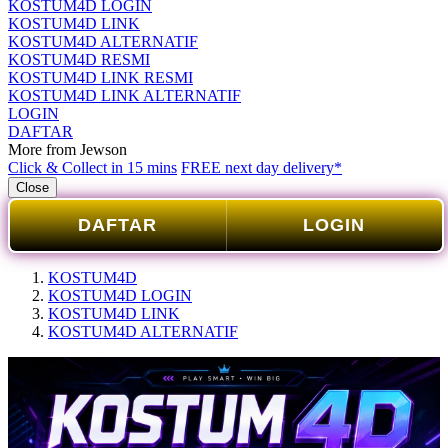
KOSTUM4D LOGIN
KOSTUM4D LINK
KOSTUM4D ALTERNATIF
KOSTUM4D RESMI
KOSTUM4D LINK RESMI
KOSTUM4D LINK ALTERNATIF
LOGIN
DAFTAR
More from Jewson
Click & Collect in 15 mins
FREE next day delivery*
Close
DAFTAR
LOGIN
KOSTUM4D
KOSTUM4D LOGIN
KOSTUM4D LINK
KOSTUM4D ALTERNATIF