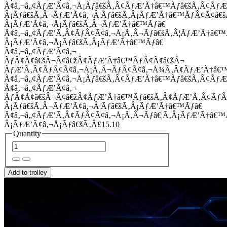
Ã¢â‚¬â„¢ÃƒÆ’Ã¢â‚¬Å¡Ãƒâ€šÃ‚Â¢ÃƒÆ’Ã†â€™Ãƒâ€šÃ‚Â¢Ãƒ
Â¡Ãƒâ€šÃ‚Â¬ÃƒÆ’Ã¢â‚¬Â¦Ãƒâ€šÃ‚Â¡ÃƒÆ’Ã†â€™ÃƒÂ¢Ã¢â
Â¡ÃƒÆ’Ã¢â‚¬Å¡Ãƒâ€šÃ‚Â¬ÃƒÆ’Ã†â€™Ãƒâ€
Ã¢â‚¬â„¢ÃƒÆ’Ã‚Â¢ÃƒÂ¢Ã¢â‚¬Å¡Ã‚Â¬Ãƒâ€šÃ‚Â¦ÃƒÆ’Ã†â€
Â¡ÃƒÆ’Ã¢â‚¬Å¡Ãƒâ€šÃ‚Â¡ÃƒÆ’Ã†â€™Ãƒâ€
Ã¢â‚¬â„¢ÃƒÆ’Ã¢â‚¬
ÃƒÂ¢Ã¢â€šÂ¬Ã¢â€žÂ¢ÃƒÆ’Ã†â€™ÃƒÂ¢Ã¢â€šÂ¬
ÃƒÆ’Ã‚Â¢ÃƒÂ¢Ã¢â‚¬Å¡Ã‚Â¬ÃƒÂ¢Ã¢â‚¬Å¾Ã‚Â¢ÃƒÆ’Ã†â€
Ã¢â‚¬â„¢ÃƒÆ’Ã¢â‚¬Å¡Ãƒâ€šÃ‚Â¢ÃƒÆ’Ã†â€™Ãƒâ€šÃ‚Â¢ÃƒÆ
Ã¢â‚¬â„¢ÃƒÆ’Ã¢â‚¬
ÃƒÂ¢Ã¢â€šÂ¬Ã¢â€žÂ¢ÃƒÆ’Ã†â€™Ãƒâ€šÃ‚Â¢ÃƒÆ’Ã‚Â¢Ãƒ
Â¡Ãƒâ€šÃ‚Â¬ÃƒÆ’Ã¢â‚¬Â¦Ãƒâ€šÃ‚Â¡ÃƒÆ’Ã†â€™Ãƒâ€
Ã¢â‚¬â„¢ÃƒÆ’Ã‚Â¢ÃƒÂ¢Ã¢â‚¬Å¡Ã‚Â¬Ãƒâ€¦Ã‚Â¡ÃƒÆ’Ã†â€
Â¡ÃƒÆ’Ã¢â‚¬Å¡Ãƒâ€šÃ‚Â£15.10
Quantity
Add to trolley