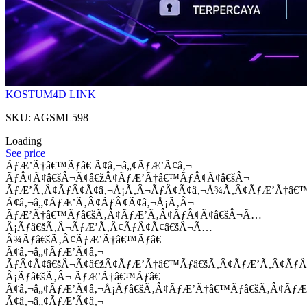
KOSTUM4D LINK
SKU: AGSML598
Loading
See price
ÃƒÆ’Ã†â€™Ãƒâ€ Ã¢â‚¬â„¢ÃƒÆ’Ã¢â‚¬
ÃƒÂ¢Ã¢â€šÂ¬Ã¢â€žÂ¢ÃƒÆ’Ã†â€™ÃƒÂ¢Ã¢â€šÂ¬
ÃƒÆ’Ã‚Â¢ÃƒÂ¢Ã¢â‚¬Å¡Ã‚Â¬ÃƒÂ¢Ã¢â‚¬Å¾Ã‚Â¢ÃƒÆ’Ã†â€
Ã¢â‚¬â„¢ÃƒÆ’Ã‚Â¢ÃƒÂ¢Ã¢â‚¬Å¡Ã‚Â¬
ÃƒÆ’Ã†â€™Ãƒâ€šÃ‚Â¢ÃƒÆ’Ã‚Â¢ÃƒÂ¢Ã¢â€šÂ¬Ã…
Â¡Ãƒâ€šÃ‚Â¬ÃƒÆ’Ã‚Â¢ÃƒÂ¢Ã¢â€šÂ¬Ã…
Â¾Ãƒâ€šÃ‚Â¢ÃƒÆ’Ã†â€™Ãƒâ€
Ã¢â‚¬â„¢ÃƒÆ’Ã¢â‚¬
ÃƒÂ¢Ã¢â€šÂ¬Ã¢â€žÂ¢ÃƒÆ’Ã†â€™Ãƒâ€šÃ‚Â¢ÃƒÆ’Ã‚Â¢Ãƒ
Â¡Ãƒâ€šÃ‚Â¬ ÃƒÆ’Ã†â€™Ãƒâ€
Ã¢â‚¬â„¢ÃƒÆ’Ã¢â‚¬Å¡Ãƒâ€šÃ‚Â¢ÃƒÆ’Ã†â€™Ãƒâ€šÃ‚Â¢ÃƒÆ
Ã¢â‚¬â„¢ÃƒÆ’Ã¢â‚¬