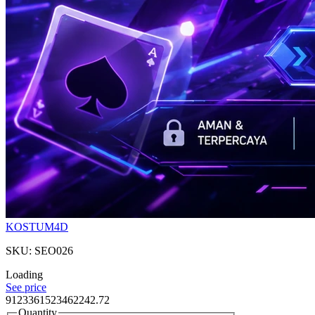
KOSTUM4D
SKU: SEO026
Loading
See price
9123361523462242.72
Quantity