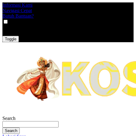
Informasi Kami
Navigasi Cepat
Butuh Bantuan?
VAT
EX
INC
Toggle
Search
Search