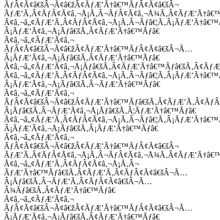
ÃƒÂ¢Ã¢â€šÂ¬Ã¢â€žÂ¢ÃƒÆ’Ã†â€™ÃƒÂ¢Ã¢â€šÂ¬
ÃƒÆ’Ã‚Â¢ÃƒÂ¢Ã¢â‚¬Å¡Ã‚Â¬ÃƒÂ¢Ã¢â‚¬Å¾Ã‚Â¢ÃƒÆ’Ã†â€
Ã¢â‚¬â„¢ÃƒÆ’Ã‚Â¢ÃƒÂ¢Ã¢â‚¬Å¡Ã‚Â¬Ãƒâ€¦Ã‚Â¡ÃƒÆ’Ã†â€
Â¡ÃƒÆ’Ã¢â‚¬Å¡Ãƒâ€šÃ‚Â¢ÃƒÆ’Ã†â€™Ãƒâ€
Ã¢â‚¬â„¢ÃƒÆ’Ã¢â‚¬
ÃƒÂ¢Ã¢â€šÂ¬Ã¢â€žÂ¢ÃƒÆ’Ã†â€™ÃƒÂ¢Ã¢â€šÂ¬Ã…
Â¡ÃƒÆ’Ã¢â‚¬Å¡Ãƒâ€šÃ‚Â¢ÃƒÆ’Ã†â€™Ãƒâ€
Ã¢â‚¬â„¢ÃƒÆ’Ã¢â‚¬Å¡Ãƒâ€šÃ‚Â¢ÃƒÆ’Ã†â€™Ãƒâ€šÃ‚Â¢ÃƒÆ
Ã¢â‚¬â„¢ÃƒÆ’Ã‚Â¢ÃƒÂ¢Ã¢â‚¬Å¡Ã‚Â¬Ãƒâ€¦Ã‚Â¡ÃƒÆ’Ã†â€
Â¡ÃƒÆ’Ã¢â‚¬Å¡Ãƒâ€šÃ‚Â¬ÃƒÆ’Ã†â€™Ãƒâ€
Ã¢â‚¬â„¢ÃƒÆ’Ã¢â‚¬
ÃƒÂ¢Ã¢â€šÂ¬Ã¢â€žÂ¢ÃƒÆ’Ã†â€™Ãƒâ€šÃ‚Â¢ÃƒÆ’Ã‚Â¢Ãƒ
Â¡Ãƒâ€šÃ‚Â¬ÃƒÆ’Ã¢â‚¬Å¡Ãƒâ€šÃ‚Â¦ÃƒÆ’Ã†â€™Ãƒâ€
Ã¢â‚¬â„¢ÃƒÆ’Ã‚Â¢ÃƒÂ¢Ã¢â‚¬Å¡Ã‚Â¬Ãƒâ€¦Ã‚Â¡ÃƒÆ’Ã†â€
Â¡ÃƒÆ’Ã¢â‚¬Å¡Ãƒâ€šÃ‚Â¡ÃƒÆ’Ã†â€™Ãƒâ€
Ã¢â‚¬â„¢ÃƒÆ’Ã¢â‚¬
ÃƒÂ¢Ã¢â€šÂ¬Ã¢â€žÂ¢ÃƒÆ’Ã†â€™ÃƒÂ¢Ã¢â€šÂ¬
ÃƒÆ’Ã‚Â¢ÃƒÂ¢Ã¢â‚¬Å¡Ã‚Â¬ÃƒÂ¢Ã¢â‚¬Å¾Ã‚Â¢ÃƒÆ’Ã†â€
Ã¢â‚¬â„¢ÃƒÆ’Ã‚Â¢ÃƒÂ¢Ã¢â‚¬Å¡Ã‚Â¬
ÃƒÆ’Ã†â€™Ãƒâ€šÃ‚Â¢ÃƒÆ’Ã‚Â¢ÃƒÂ¢Ã¢â€šÂ¬Ã…
Â¡Ãƒâ€šÃ‚Â¬ÃƒÆ’Ã‚Â¢ÃƒÂ¢Ã¢â€šÂ¬Ã…
Â¾Ãƒâ€šÃ‚Â¢ÃƒÆ’Ã†â€™Ãƒâ€
Ã¢â‚¬â„¢ÃƒÆ’Ã¢â‚¬
ÃƒÂ¢Ã¢â€šÂ¬Ã¢â€žÂ¢ÃƒÆ’Ã†â€™ÃƒÂ¢Ã¢â€šÂ¬Ã…
Â¡ÃƒÆ’Ã¢â‚¬Å¡Ãƒâ€šÃ‚Â¢ÃƒÆ’Ã†â€™Ãƒâ€