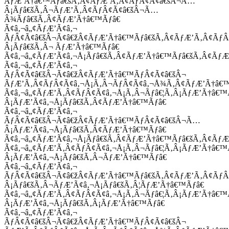
ÃƒÆ’Ã†â€™Ãƒâ€šÃ‚Â¢ÃƒÆ’Ã‚Â¢ÃƒÂ¢Ã¢â€šÂ¬Ã…
Â¡Ãƒâ€šÃ‚Â¬ÃƒÆ’Ã‚Â¢ÃƒÂ¢Ã¢â€šÂ¬Ã…
Â¾Ãƒâ€šÃ‚Â¢ÃƒÆ’Ã†â€™Ãƒâ€
Ã¢â‚¬â„¢ÃƒÆ’Ã¢â‚¬
ÃƒÂ¢Ã¢â€šÂ¬Ã¢â€žÂ¢ÃƒÆ’Ã†â€™Ãƒâ€šÃ‚Â¢ÃƒÆ’Ã‚Â¢Ãƒ
Â¡Ãƒâ€šÃ‚Â¬ ÃƒÆ’Ã†â€™Ãƒâ€
Ã¢â‚¬â„¢ÃƒÆ’Ã¢â‚¬Å¡Ãƒâ€šÃ‚Â¢ÃƒÆ’Ã†â€™Ãƒâ€šÃ‚Â¢ÃƒÆ
Ã¢â‚¬â„¢ÃƒÆ’Ã¢â‚¬
ÃƒÂ¢Ã¢â€šÂ¬Ã¢â€žÂ¢ÃƒÆ’Ã†â€™ÃƒÂ¢Ã¢â€šÂ¬
ÃƒÆ’Ã‚Â¢ÃƒÂ¢Ã¢â‚¬Å¡Ã‚Â¬ÃƒÂ¢Ã¢â‚¬Å¾Ã‚Â¢ÃƒÆ’Ã†â€
Ã¢â‚¬â„¢ÃƒÆ’Ã‚Â¢ÃƒÂ¢Ã¢â‚¬Å¡Ã‚Â¬Ãƒâ€¦Ã‚Â¡ÃƒÆ’Ã†â€
Â¡ÃƒÆ’Ã¢â‚¬Å¡Ãƒâ€šÃ‚Â¢ÃƒÆ’Ã†â€™Ãƒâ€
Ã¢â‚¬â„¢ÃƒÆ’Ã¢â‚¬
ÃƒÂ¢Ã¢â€šÂ¬Ã¢â€žÂ¢ÃƒÆ’Ã†â€™ÃƒÂ¢Ã¢â€šÂ¬Ã…
Â¡ÃƒÆ’Ã¢â‚¬Å¡Ãƒâ€šÃ‚Â¢ÃƒÆ’Ã†â€™Ãƒâ€
Ã¢â‚¬â„¢ÃƒÆ’Ã¢â‚¬Å¡Ãƒâ€šÃ‚Â¢ÃƒÆ’Ã†â€™Ãƒâ€šÃ‚Â¢ÃƒÆ
Ã¢â‚¬â„¢ÃƒÆ’Ã‚Â¢ÃƒÂ¢Ã¢â‚¬Å¡Ã‚Â¬Ãƒâ€¦Ã‚Â¡ÃƒÆ’Ã†â€
Â¡ÃƒÆ’Ã¢â‚¬Å¡Ãƒâ€šÃ‚Â¬ÃƒÆ’Ã†â€™Ãƒâ€
Ã¢â‚¬â„¢ÃƒÆ’Ã¢â‚¬
ÃƒÂ¢Ã¢â€šÂ¬Ã¢â€žÂ¢ÃƒÆ’Ã†â€™Ãƒâ€šÃ‚Â¢ÃƒÆ’Ã‚Â¢Ãƒ
Â¡Ãƒâ€šÃ‚Â¬ÃƒÆ’Ã¢â‚¬Å¡Ãƒâ€šÃ‚Â¦ÃƒÆ’Ã†â€™Ãƒâ€
Ã¢â‚¬â„¢ÃƒÆ’Ã‚Â¢ÃƒÂ¢Ã¢â‚¬Å¡Ã‚Â¬Ãƒâ€¦Ã‚Â¡ÃƒÆ’Ã†â€
Â¡ÃƒÆ’Ã¢â‚¬Å¡Ãƒâ€šÃ‚Â¡ÃƒÆ’Ã†â€™Ãƒâ€
Ã¢â‚¬â„¢ÃƒÆ’Ã¢â‚¬
ÃƒÂ¢Ã¢â€šÂ¬Ã¢â€žÂ¢ÃƒÆ’Ã†â€™ÃƒÂ¢Ã¢â€šÂ¬