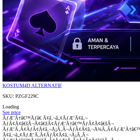
KOSTUM4D ALTERNATIF
SKU: PZGF229C
Loading
See price
ÃƒÆ’Ã†â€™Ãƒâ€ Ã¢â‚¬â„¢ÃƒÆ’Ã¢â‚¬
ÃƒÂ¢Ã¢â€šÂ¬Ã¢â€žÂ¢ÃƒÆ’Ã†â€™ÃƒÂ¢Ã¢â€šÂ¬
ÃƒÆ’Ã‚Â¢ÃƒÂ¢Ã¢â‚¬Å¡Ã‚Â¬ÃƒÂ¢Ã¢â‚¬Å¾Ã‚Â¢ÃƒÆ’Ã†â€
Ã¢â‚¬â„¢ÃƒÆ’Ã‚Â¢ÃƒÂ¢Ã¢â‚¬Å¡Ã‚Â¬