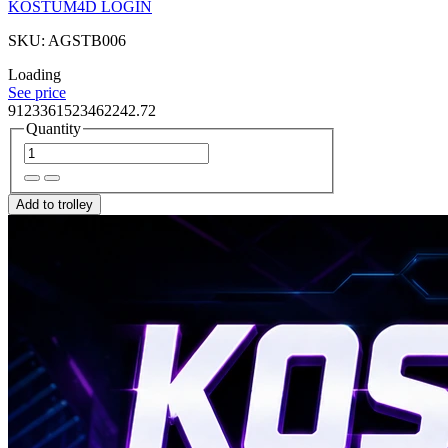
KOSTUM4D LOGIN
SKU: AGSTB006
Loading
See price
9123361523462242.72
Quantity
Add to trolley