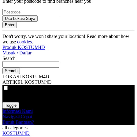
Enter your postcode to find branches near you.
Use Lokasi Saya
Enter
Don't worry, we won't share your location! Read more about how
we use
cookies
.
Produk KOSTUM4D
Masuk / Daftar
Search
Search
LOKASI KOSTUM4D
ARTIKEL KOSTUM4D
VAT
EX
INC
Toggle
Informasi Kami
Navigasi Cepat
Butuh Bantuan?
all categories
KOSTUM4D