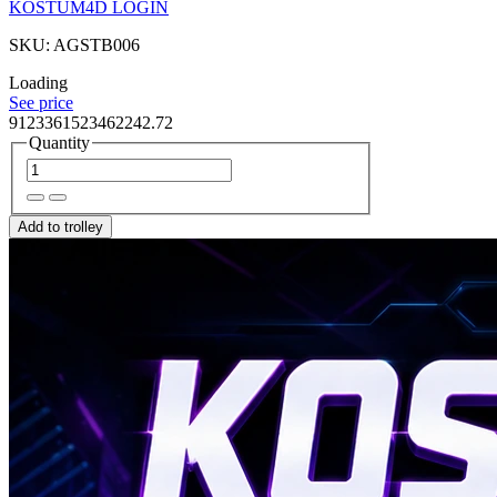
KOSTUM4D LOGIN
SKU: AGSTB006
Loading
See price
9123361523462242.72
Quantity
Add to trolley