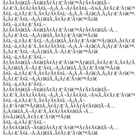
ÃƒÂ¢Ã¢â€šÂ¬Ã¢â€žÂ¢ÃƒÆ’Ã†â€™ÃƒÂ¢Ã¢â€šÂ¬
ÃƒÆ’Ã‚Â¢ÃƒÂ¢Ã¢â‚¬Å¡Ã‚Â¬ÃƒÂ¢Ã¢â‚¬Å¾Ã‚Â¢ÃƒÆ’Ã†â€
Ã¢â‚¬â„¢ÃƒÆ’Ã‚Â¢ÃƒÂ¢Ã¢â‚¬Å¡Ã‚Â¬Ãƒâ€¦Ã‚Â¡ÃƒÆ’Ã†â€
Â¡ÃƒÆ’Ã¢â‚¬Å¡Ãƒâ€šÃ‚Â¢ÃƒÆ’Ã†â€™Ãƒâ€
Ã¢â‚¬â„¢ÃƒÆ’Ã¢â‚¬
ÃƒÂ¢Ã¢â€šÂ¬Ã¢â€žÂ¢ÃƒÆ’Ã†â€™ÃƒÂ¢Ã¢â€šÂ¬Ã…
Â¡ÃƒÆ’Ã¢â‚¬Å¡Ãƒâ€šÃ‚Â¢ÃƒÆ’Ã†â€™Ãƒâ€
Ã¢â‚¬â„¢ÃƒÆ’Ã¢â‚¬Å¡Ãƒâ€šÃ‚Â¢ÃƒÆ’Ã†â€™Ãƒâ€šÃ‚Â¢ÃƒÆ
Ã¢â‚¬â„¢ÃƒÆ’Ã‚Â¢ÃƒÂ¢Ã¢â‚¬Å¡Ã‚Â¬Ãƒâ€¦Ã‚Â¡ÃƒÆ’Ã†â€
Â¡ÃƒÆ’Ã¢â‚¬Å¡Ãƒâ€šÃ‚Â¬ÃƒÆ’Ã†â€™Ãƒâ€
Ã¢â‚¬â„¢ÃƒÆ’Ã¢â‚¬
ÃƒÂ¢Ã¢â€šÂ¬Ã¢â€žÂ¢ÃƒÆ’Ã†â€™Ãƒâ€šÃ‚Â¢ÃƒÆ’Ã‚Â¢Ãƒ
Â¡Ãƒâ€šÃ‚Â¬ÃƒÆ’Ã¢â‚¬Å¡Ãƒâ€šÃ‚Â¦ÃƒÆ’Ã†â€™Ãƒâ€
Ã¢â‚¬â„¢ÃƒÆ’Ã‚Â¢ÃƒÂ¢Ã¢â‚¬Å¡Ã‚Â¬Ãƒâ€¦Ã‚Â¡ÃƒÆ’Ã†â€
Â¡ÃƒÆ’Ã¢â‚¬Å¡Ãƒâ€šÃ‚Â¡ÃƒÆ’Ã†â€™Ãƒâ€
Ã¢â‚¬â„¢ÃƒÆ’Ã¢â‚¬
ÃƒÂ¢Ã¢â€šÂ¬Ã¢â€žÂ¢ÃƒÆ’Ã†â€™ÃƒÂ¢Ã¢â€šÂ¬
ÃƒÆ’Ã‚Â¢ÃƒÂ¢Ã¢â‚¬Å¡Ã‚Â¬ÃƒÂ¢Ã¢â‚¬Å¾Ã‚Â¢ÃƒÆ’Ã†â€
Ã¢â‚¬â„¢ÃƒÆ’Ã‚Â¢ÃƒÂ¢Ã¢â‚¬Å¡Ã‚Â¬
ÃƒÆ’Ã†â€™Ãƒâ€šÃ‚Â¢ÃƒÆ’Ã‚Â¢ÃƒÂ¢Ã¢â€šÂ¬Ã…
Â¡Ãƒâ€šÃ‚Â¬ÃƒÆ’Ã‚Â¢ÃƒÂ¢Ã¢â€šÂ¬Ã…
Â¾Ãƒâ€šÃ‚Â¢ÃƒÆ’Ã†â€™Ãƒâ€
Ã¢â‚¬â„¢ÃƒÆ’Ã¢â‚¬
ÃƒÂ¢Ã¢â€šÂ¬Ã¢â€žÂ¢ÃƒÆ’Ã†â€™ÃƒÂ¢Ã¢â€šÂ¬Ã…
Â¡ÃƒÆ’Ã¢â‚¬Å¡Ãƒâ€šÃ‚Â¢ÃƒÆ’Ã†â€™Ãƒâ€