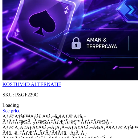
KOSTUM4D ALTERNATIF
SKU: PZGF229C
Loading
See price
ÃƒÆ’Ã†â€™Ãƒâ€ Ã¢â‚¬â„¢ÃƒÆ’Ã¢â‚¬
ÃƒÂ¢Ã¢â€šÂ¬Ã¢â€žÂ¢ÃƒÆ’Ã†â€™ÃƒÂ¢Ã¢â€šÂ¬
ÃƒÆ’Ã‚Â¢ÃƒÂ¢Ã¢â‚¬Å¡Ã‚Â¬ÃƒÂ¢Ã¢â‚¬Å¾Ã‚Â¢ÃƒÆ’Ã†â€
Ã¢â‚¬â„¢ÃƒÆ’Ã‚Â¢ÃƒÂ¢Ã¢â‚¬Å¡Ã‚Â¬