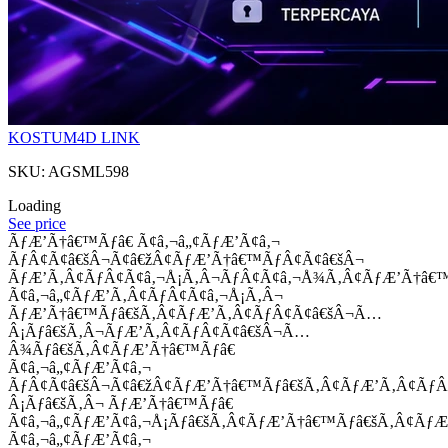
KOSTUM4D LINK
SKU: AGSML598
Loading
See price
ÃƒÆ’Ã†â€™Ãƒâ€ Ã¢â‚¬â„¢ÃƒÆ’Ã¢â‚¬
ÃƒÂ¢Ã¢â€šÂ¬Ã¢â€žÂ¢ÃƒÆ’Ã†â€™ÃƒÂ¢Ã¢â€šÂ¬
ÃƒÆ’Ã‚Â¢ÃƒÂ¢Ã¢â‚¬Å¡Ã‚Â¬ÃƒÂ¢Ã¢â‚¬Å¾Ã‚Â¢ÃƒÆ’Ã†â€
Ã¢â‚¬â„¢ÃƒÆ’Ã‚Â¢ÃƒÂ¢Ã¢â‚¬Å¡Ã‚Â¬
ÃƒÆ’Ã†â€™Ãƒâ€šÃ‚Â¢ÃƒÆ’Ã‚Â¢ÃƒÂ¢Ã¢â€šÂ¬Ã…
Â¡Ãƒâ€šÃ‚Â¬ÃƒÆ’Ã‚Â¢ÃƒÂ¢Ã¢â€šÂ¬Ã…
Â¾Ãƒâ€šÃ‚Â¢ÃƒÆ’Ã†â€™Ãƒâ€
Ã¢â‚¬â„¢ÃƒÆ’Ã¢â‚¬
ÃƒÂ¢Ã¢â€šÂ¬Ã¢â€žÂ¢ÃƒÆ’Ã†â€™Ãƒâ€šÃ‚Â¢ÃƒÆ’Ã‚Â¢Ãƒ
Â¡Ãƒâ€šÃ‚Â¬ ÃƒÆ’Ã†â€™Ãƒâ€
Ã¢â‚¬â„¢ÃƒÆ’Ã¢â‚¬Å¡Ãƒâ€šÃ‚Â¢ÃƒÆ’Ã†â€™Ãƒâ€šÃ‚Â¢ÃƒÆ
Ã¢â‚¬â„¢ÃƒÆ’Ã¢â‚¬