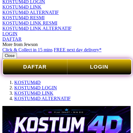
KOSTUM4D LOGIN
KOSTUM4D LINK
KOSTUM4D ALTERNATIF
KOSTUM4D RESMI
KOSTUM4D LINK RESMI
KOSTUM4D LINK ALTERNATIF
LOGIN
DAFTAR
More from Jewson
Click & Collect in 15 mins
FREE next day delivery*
Close
DAFTAR
LOGIN
KOSTUM4D
KOSTUM4D LOGIN
KOSTUM4D LINK
KOSTUM4D ALTERNATIF