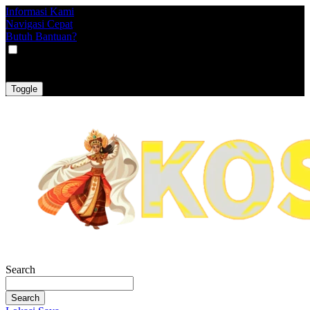
Informasi Kami
Navigasi Cepat
Butuh Bantuan?
VAT
EX
INC
Toggle
Search
Search