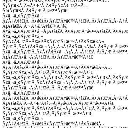
ÃƒÆ’Ã†â€™Ãƒâ€šÃ‚Â¢ÃƒÆ’Ã‚Â¢ÃƒÂ¢Ã¢â€šÂ¬Ã…
Â¡Ãƒâ€šÃ‚Â¬ÃƒÆ’Ã‚Â¢ÃƒÂ¢Ã¢â€šÂ¬Ã…
Â¾Ãƒâ€šÃ‚Â¢ÃƒÆ’Ã†â€™Ãƒâ€
Ã¢â‚¬â„¢ÃƒÆ’Ã¢â‚¬
ÃƒÂ¢Ã¢â€šÂ¬Ã¢â€žÂ¢ÃƒÆ’Ã†â€™Ãƒâ€šÃ‚Â¢ÃƒÆ’Ã‚Â¢Ãƒ
Â¡Ãƒâ€šÃ‚Â¬ ÃƒÆ’Ã†â€™Ãƒâ€
Ã¢â‚¬â„¢ÃƒÆ’Ã¢â‚¬Å¡Ãƒâ€šÃ‚Â¢ÃƒÆ’Ã†â€™Ãƒâ€šÃ‚Â¢ÃƒÆ
Ã¢â‚¬â„¢ÃƒÆ’Ã¢â‚¬
ÃƒÂ¢Ã¢â€šÂ¬Ã¢â€žÂ¢ÃƒÆ’Ã†â€™ÃƒÂ¢Ã¢â€šÂ¬
ÃƒÆ’Ã‚Â¢ÃƒÂ¢Ã¢â‚¬Å¡Ã‚Â¬ÃƒÂ¢Ã¢â‚¬Å¾Ã‚Â¢ÃƒÆ’Ã†â€
Ã¢â‚¬â„¢ÃƒÆ’Ã‚Â¢ÃƒÂ¢Ã¢â‚¬Å¡Ã‚Â¬Ãƒâ€¦Ã‚Â¡ÃƒÆ’Ã†â€
Â¡ÃƒÆ’Ã¢â‚¬Å¡Ãƒâ€šÃ‚Â¢ÃƒÆ’Ã†â€™Ãƒâ€
Ã¢â‚¬â„¢ÃƒÆ’Ã¢â‚¬
ÃƒÂ¢Ã¢â€šÂ¬Ã¢â€žÂ¢ÃƒÆ’Ã†â€™ÃƒÂ¢Ã¢â€šÂ¬Ã…
Â¡ÃƒÆ’Ã¢â‚¬Å¡Ãƒâ€šÃ‚Â¢ÃƒÆ’Ã†â€™Ãƒâ€
Ã¢â‚¬â„¢ÃƒÆ’Ã¢â‚¬Å¡Ãƒâ€šÃ‚Â¢ÃƒÆ’Ã†â€™Ãƒâ€šÃ‚Â¢ÃƒÆ
Ã¢â‚¬â„¢ÃƒÆ’Ã‚Â¢ÃƒÂ¢Ã¢â‚¬Å¡Ã‚Â¬Ãƒâ€¦Ã‚Â¡ÃƒÆ’Ã†â€
Â¡ÃƒÆ’Ã¢â‚¬Å¡Ãƒâ€šÃ‚Â¬ÃƒÆ’Ã†â€™Ãƒâ€
Ã¢â‚¬â„¢ÃƒÆ’Ã¢â‚¬
ÃƒÂ¢Ã¢â€šÂ¬Ã¢â€žÂ¢ÃƒÆ’Ã†â€™Ãƒâ€šÃ‚Â¢ÃƒÆ’Ã‚Â¢Ãƒ
Â¡Ãƒâ€šÃ‚Â¬ÃƒÆ’Ã¢â‚¬Å¡Ãƒâ€šÃ‚Â¦ÃƒÆ’Ã†â€™Ãƒâ€
Ã¢â‚¬â„¢ÃƒÆ’Ã‚Â¢ÃƒÂ¢Ã¢â‚¬Å¡Ã‚Â¬Ãƒâ€¦Ã‚Â¡ÃƒÆ’Ã†â€
Â¡ÃƒÆ’Ã¢â‚¬Å¡Ãƒâ€šÃ‚Â¡ÃƒÆ’Ã†â€™Ãƒâ€
Ã¢â‚¬â„¢ÃƒÆ’Ã¢â‚¬
ÃƒÂ¢Ã¢â€šÂ¬Ã¢â€žÂ¢ÃƒÆ’Ã†â€™ÃƒÂ¢Ã¢â€šÂ¬