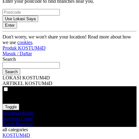
Enter your postcode to find branches near you.
Use Lokasi Saya
Enter
Don't worry, we won't share your location! Read more about how
we use
cookies
.
Produk KOSTUM4D
Masuk / Daftar
Search
Search
LOKASI KOSTUM4D
ARTIKEL KOSTUM4D
VAT
EX
INC
Toggle
Informasi Kami
Navigasi Cepat
Butuh Bantuan?
all categories
KOSTUM4D