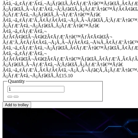
Ã¢â‚¬â„¢ÃƒÆ’Ã¢â‚¬Å¡Ãƒâ€šÃ‚Â¢ÃƒÆ’Ã†â€™Ãƒâ€šÃ‚Â¢Ãƒ
Â¡Ãƒâ€šÃ‚Â¬ÃƒÆ’Ã¢â‚¬Â¦Ãƒâ€šÃ‚Â¡ÃƒÆ’Ã†â€™ÃƒÂ¢Ã¢â
Â¡ÃƒÆ’Ã¢â‚¬Å¡Ãƒâ€šÃ‚Â¬ÃƒÆ’Ã†â€™Ãƒâ€
Ã¢â‚¬â„¢ÃƒÆ’Ã‚Â¢ÃƒÂ¢Ã¢â‚¬Å¡Ã‚Â¬Ãƒâ€šÃ‚Â¦ÃƒÆ’Ã†â€
Â¡ÃƒÆ’Ã¢â‚¬Å¡Ãƒâ€šÃ‚Â¡ÃƒÆ’Ã†â€™Ãƒâ€
Ã¢â‚¬â„¢ÃƒÆ’Ã¢â‚¬
ÃƒÂ¢Ã¢â€šÂ¬Ã¢â€žÂ¢ÃƒÆ’Ã†â€™ÃƒÂ¢Ã¢â€šÂ¬
ÃƒÆ’Ã‚Â¢ÃƒÂ¢Ã¢â‚¬Å¡Ã‚Â¬ÃƒÂ¢Ã¢â‚¬Å¾Ã‚Â¢ÃƒÆ’Ã†â€
Ã¢â‚¬â„¢ÃƒÆ’Ã¢â‚¬Å¡Ãƒâ€šÃ‚Â¢ÃƒÆ’Ã†â€™Ãƒâ€šÃ‚Â¢ÃƒÆ
Ã¢â‚¬â„¢ÃƒÆ’Ã¢â‚¬
ÃƒÂ¢Ã¢â€šÂ¬Ã¢â€žÂ¢ÃƒÆ’Ã†â€™Ãƒâ€šÃ‚Â¢ÃƒÆ’Ã‚Â¢Ãƒ
Â¡Ãƒâ€šÃ‚Â¬ÃƒÆ’Ã¢â‚¬Â¦Ãƒâ€šÃ‚Â¡ÃƒÆ’Ã†â€™Ãƒâ€
Ã¢â‚¬â„¢ÃƒÆ’Ã‚Â¢ÃƒÂ¢Ã¢â‚¬Å¡Ã‚Â¬Ãƒâ€¦Ã‚Â¡ÃƒÆ’Ã†â€
Â¡ÃƒÆ’Ã¢â‚¬Å¡Ãƒâ€šÃ‚Â£15.10
Quantity
Add to trolley