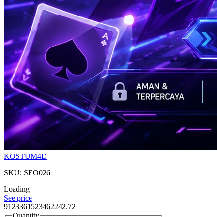
KOSTUM4D
SKU: SEO026
Loading
See price
9123361523462242.72
Quantity