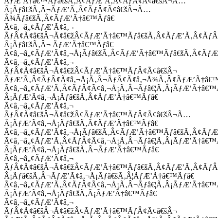
ÃƒÆ’Ã†â€™Ãƒâ€šÃ‚Â¢ÃƒÆ’Ã‚Â¢ÃƒÂ¢Ã¢â€šÂ¬Ã…
Â¡Ãƒâ€šÃ‚Â¬ÃƒÆ’Ã‚Â¢ÃƒÂ¢Ã¢â€šÂ¬Ã…
Â¾Ãƒâ€šÃ‚Â¢ÃƒÆ’Ã†â€™Ãƒâ€
Ã¢â‚¬â„¢ÃƒÆ’Ã¢â‚¬
ÃƒÂ¢Ã¢â€šÂ¬Ã¢â€žÂ¢ÃƒÆ’Ã†â€™Ãƒâ€šÃ‚Â¢ÃƒÆ’Ã‚Â¢Ãƒ
Â¡Ãƒâ€šÃ‚Â¬ ÃƒÆ’Ã†â€™Ãƒâ€
Ã¢â‚¬â„¢ÃƒÆ’Ã¢â‚¬Å¡Ãƒâ€šÃ‚Â¢ÃƒÆ’Ã†â€™Ãƒâ€šÃ‚Â¢ÃƒÆ
Ã¢â‚¬â„¢ÃƒÆ’Ã¢â‚¬
ÃƒÂ¢Ã¢â€šÂ¬Ã¢â€žÂ¢ÃƒÆ’Ã†â€™ÃƒÂ¢Ã¢â€šÂ¬
ÃƒÆ’Ã‚Â¢ÃƒÂ¢Ã¢â‚¬Å¡Ã‚Â¬ÃƒÂ¢Ã¢â‚¬Å¾Ã‚Â¢ÃƒÆ’Ã†â€
Ã¢â‚¬â„¢ÃƒÆ’Ã‚Â¢ÃƒÂ¢Ã¢â‚¬Å¡Ã‚Â¬Ãƒâ€¦Ã‚Â¡ÃƒÆ’Ã†â€
Â¡ÃƒÆ’Ã¢â‚¬Å¡Ãƒâ€šÃ‚Â¢ÃƒÆ’Ã†â€™Ãƒâ€
Ã¢â‚¬â„¢ÃƒÆ’Ã¢â‚¬
ÃƒÂ¢Ã¢â€šÂ¬Ã¢â€žÂ¢ÃƒÆ’Ã†â€™ÃƒÂ¢Ã¢â€šÂ¬Ã…
Â¡ÃƒÆ’Ã¢â‚¬Å¡Ãƒâ€šÃ‚Â¢ÃƒÆ’Ã†â€™Ãƒâ€
Ã¢â‚¬â„¢ÃƒÆ’Ã¢â‚¬Å¡Ãƒâ€šÃ‚Â¢ÃƒÆ’Ã†â€™Ãƒâ€šÃ‚Â¢ÃƒÆ
Ã¢â‚¬â„¢ÃƒÆ’Ã‚Â¢ÃƒÂ¢Ã¢â‚¬Å¡Ã‚Â¬Ãƒâ€¦Ã‚Â¡ÃƒÆ’Ã†â€
Â¡ÃƒÆ’Ã¢â‚¬Å¡Ãƒâ€šÃ‚Â¬ÃƒÆ’Ã†â€™Ãƒâ€
Ã¢â‚¬â„¢ÃƒÆ’Ã¢â‚¬
ÃƒÂ¢Ã¢â€šÂ¬Ã¢â€žÂ¢ÃƒÆ’Ã†â€™Ãƒâ€šÃ‚Â¢ÃƒÆ’Ã‚Â¢Ãƒ
Â¡Ãƒâ€šÃ‚Â¬ÃƒÆ’Ã¢â‚¬Å¡Ãƒâ€šÃ‚Â¦ÃƒÆ’Ã†â€™Ãƒâ€
Ã¢â‚¬â„¢ÃƒÆ’Ã‚Â¢ÃƒÂ¢Ã¢â‚¬Å¡Ã‚Â¬Ãƒâ€¦Ã‚Â¡ÃƒÆ’Ã†â€
Â¡ÃƒÆ’Ã¢â‚¬Å¡Ãƒâ€šÃ‚Â¡ÃƒÆ’Ã†â€™Ãƒâ€
Ã¢â‚¬â„¢ÃƒÆ’Ã¢â‚¬
ÃƒÂ¢Ã¢â€šÂ¬Ã¢â€žÂ¢ÃƒÆ’Ã†â€™ÃƒÂ¢Ã¢â€šÂ¬