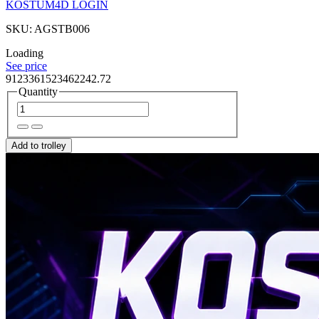
KOSTUM4D LOGIN
SKU: AGSTB006
Loading
See price
9123361523462242.72
Quantity
Add to trolley