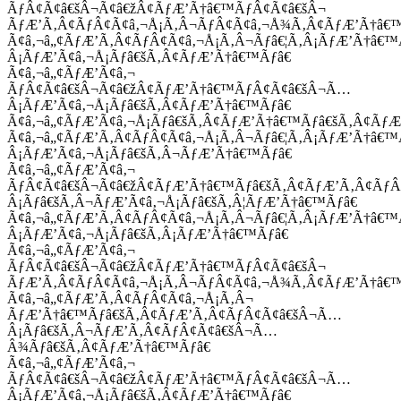
ÃƒÂ¢Ã¢â€šÂ¬Ã¢â€žÂ¢ÃƒÆ’Ã†â€™ÃƒÂ¢Ã¢â€šÂ¬
ÃƒÆ’Ã‚Â¢ÃƒÂ¢Ã¢â‚¬Å¡Ã‚Â¬ÃƒÂ¢Ã¢â‚¬Å¾Ã‚Â¢ÃƒÆ’Ã†â€
Ã¢â‚¬â„¢ÃƒÆ’Ã‚Â¢ÃƒÂ¢Ã¢â‚¬Å¡Ã‚Â¬Ãƒâ€¦Ã‚Â¡ÃƒÆ’Ã†â€
Â¡ÃƒÆ’Ã¢â‚¬Å¡Ãƒâ€šÃ‚Â¢ÃƒÆ’Ã†â€™Ãƒâ€
Ã¢â‚¬â„¢ÃƒÆ’Ã¢â‚¬
ÃƒÂ¢Ã¢â€šÂ¬Ã¢â€žÂ¢ÃƒÆ’Ã†â€™ÃƒÂ¢Ã¢â€šÂ¬Ã…
Â¡ÃƒÆ’Ã¢â‚¬Å¡Ãƒâ€šÃ‚Â¢ÃƒÆ’Ã†â€™Ãƒâ€
Ã¢â‚¬â„¢ÃƒÆ’Ã¢â‚¬Å¡Ãƒâ€šÃ‚Â¢ÃƒÆ’Ã†â€™Ãƒâ€šÃ‚Â¢ÃƒÆ
Ã¢â‚¬â„¢ÃƒÆ’Ã‚Â¢ÃƒÂ¢Ã¢â‚¬Å¡Ã‚Â¬Ãƒâ€¦Ã‚Â¡ÃƒÆ’Ã†â€
Â¡ÃƒÆ’Ã¢â‚¬Å¡Ãƒâ€šÃ‚Â¬ÃƒÆ’Ã†â€™Ãƒâ€
Ã¢â‚¬â„¢ÃƒÆ’Ã¢â‚¬
ÃƒÂ¢Ã¢â€šÂ¬Ã¢â€žÂ¢ÃƒÆ’Ã†â€™Ãƒâ€šÃ‚Â¢ÃƒÆ’Ã‚Â¢Ãƒ
Â¡Ãƒâ€šÃ‚Â¬ÃƒÆ’Ã¢â‚¬Å¡Ãƒâ€šÃ‚Â¦ÃƒÆ’Ã†â€™Ãƒâ€
Ã¢â‚¬â„¢ÃƒÆ’Ã‚Â¢ÃƒÂ¢Ã¢â‚¬Å¡Ã‚Â¬Ãƒâ€¦Ã‚Â¡ÃƒÆ’Ã†â€
Â¡ÃƒÆ’Ã¢â‚¬Å¡Ãƒâ€šÃ‚Â¡ÃƒÆ’Ã†â€™Ãƒâ€
Ã¢â‚¬â„¢ÃƒÆ’Ã¢â‚¬
ÃƒÂ¢Ã¢â€šÂ¬Ã¢â€žÂ¢ÃƒÆ’Ã†â€™ÃƒÂ¢Ã¢â€šÂ¬
ÃƒÆ’Ã‚Â¢ÃƒÂ¢Ã¢â‚¬Å¡Ã‚Â¬ÃƒÂ¢Ã¢â‚¬Å¾Ã‚Â¢ÃƒÆ’Ã†â€
Ã¢â‚¬â„¢ÃƒÆ’Ã‚Â¢ÃƒÂ¢Ã¢â‚¬Å¡Ã‚Â¬
ÃƒÆ’Ã†â€™Ãƒâ€šÃ‚Â¢ÃƒÆ’Ã‚Â¢ÃƒÂ¢Ã¢â€šÂ¬Ã…
Â¡Ãƒâ€šÃ‚Â¬ÃƒÆ’Ã‚Â¢ÃƒÂ¢Ã¢â€šÂ¬Ã…
Â¾Ãƒâ€šÃ‚Â¢ÃƒÆ’Ã†â€™Ãƒâ€
Ã¢â‚¬â„¢ÃƒÆ’Ã¢â‚¬
ÃƒÂ¢Ã¢â€šÂ¬Ã¢â€žÂ¢ÃƒÆ’Ã†â€™ÃƒÂ¢Ã¢â€šÂ¬Ã…
Â¡ÃƒÆ’Ã¢â‚¬Å¡Ãƒâ€šÃ‚Â¢ÃƒÆ’Ã†â€™Ãƒâ€