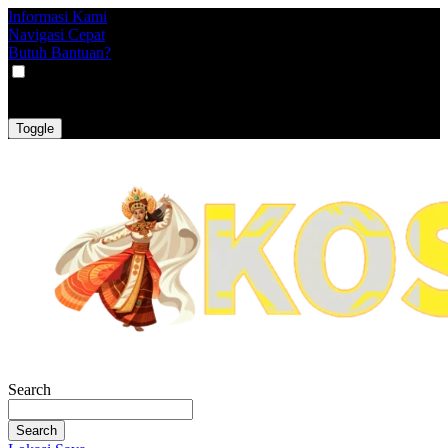
Informasi Kami
Navigasi Cepat
Butuh Bantuan?
VAT
EX
INC
Toggle
Search
Search