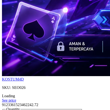
KOSTUM4D
SKU: SEO026
Loading
See price
9123361523462242.72
Quantity