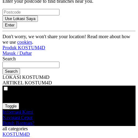
Enter your postcode to find branches near you.
Use Lokasi Saya
Enter
Don't worry, we won't share your location! Read more about how
we use
cookies
.
Produk KOSTUM4D
Masuk / Daftar
Search
Search
LOKASI KOSTUM4D
ARTIKEL KOSTUM4D
VAT
EX
INC
Toggle
Informasi Kami
Navigasi Cepat
Butuh Bantuan?
all categories
KOSTUM4D