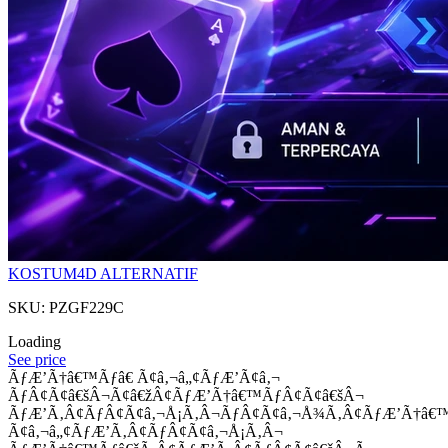
KOSTUM4D ALTERNATIF
SKU: PZGF229C
Loading
See price
ÃƒÆ’Ã†â€™Ãƒâ€ Ã¢â‚¬â„¢ÃƒÆ’Ã¢â‚¬
ÃƒÂ¢Ã¢â€šÂ¬Ã¢â€žÂ¢ÃƒÆ’Ã†â€™ÃƒÂ¢Ã¢â€šÂ¬
ÃƒÆ’Ã‚Â¢ÃƒÂ¢Ã¢â‚¬Å¡Ã‚Â¬ÃƒÂ¢Ã¢â‚¬Å¾Ã‚Â¢ÃƒÆ’Ã†â€
Ã¢â‚¬â„¢ÃƒÆ’Ã‚Â¢ÃƒÂ¢Ã¢â‚¬Å¡Ã‚Â¬