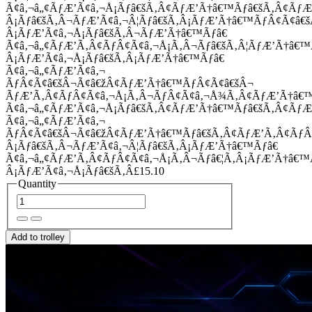
Ã¢â‚¬â„¢ÃƒÆ’Ã¢â‚¬Å¡Ãƒâ€šÃ‚Â¢ÃƒÆ’Ã†â€™Ãƒâ€šÃ‚Â¢Ãƒ
Â¡Ãƒâ€šÃ‚Â¬ÃƒÆ’Ã¢â‚¬Â¦Ãƒâ€šÃ‚Â¡ÃƒÆ’Ã†â€™ÃƒÂ¢Ã¢â
Â¡ÃƒÆ’Ã¢â‚¬Å¡Ãƒâ€šÃ‚Â¬ÃƒÆ’Ã†â€™Ãƒâ€
Ã¢â‚¬â„¢ÃƒÆ’Ã‚Â¢ÃƒÂ¢Ã¢â‚¬Å¡Ã‚Â¬Ãƒâ€šÃ‚Â¦ÃƒÆ’Ã†â€
Â¡ÃƒÆ’Ã¢â‚¬Å¡Ãƒâ€šÃ‚Â¡ÃƒÆ’Ã†â€™Ãƒâ€
Ã¢â‚¬â„¢ÃƒÆ’Ã¢â‚¬
ÃƒÂ¢Ã¢â€šÂ¬Ã¢â€žÂ¢ÃƒÆ’Ã†â€™ÃƒÂ¢Ã¢â€šÂ¬
ÃƒÆ’Ã‚Â¢ÃƒÂ¢Ã¢â‚¬Å¡Ã‚Â¬ÃƒÂ¢Ã¢â‚¬Å¾Ã‚Â¢ÃƒÆ’Ã†â€
Ã¢â‚¬â„¢ÃƒÆ’Ã¢â‚¬Å¡Ãƒâ€šÃ‚Â¢ÃƒÆ’Ã†â€™Ãƒâ€šÃ‚Â¢ÃƒÆ
Ã¢â‚¬â„¢ÃƒÆ’Ã¢â‚¬
ÃƒÂ¢Ã¢â€šÂ¬Ã¢â€žÂ¢ÃƒÆ’Ã†â€™Ãƒâ€šÃ‚Â¢ÃƒÆ’Ã‚Â¢Ãƒ
Â¡Ãƒâ€šÃ‚Â¬ÃƒÆ’Ã¢â‚¬Â¦Ãƒâ€šÃ‚Â¡ÃƒÆ’Ã†â€™Ãƒâ€
Ã¢â‚¬â„¢ÃƒÆ’Ã‚Â¢ÃƒÂ¢Ã¢â‚¬Å¡Ã‚Â¬Ãƒâ€¦Ã‚Â¡ÃƒÆ’Ã†â€
Â¡ÃƒÆ’Ã¢â‚¬Å¡Ãƒâ€šÃ‚Â£15.10
Quantity
Add to trolley