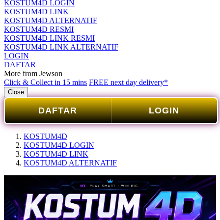
KOSTUM4D LOGIN
KOSTUM4D LINK
KOSTUM4D ALTERNATIF
KOSTUM4D RESMI
KOSTUM4D LINK RESMI
KOSTUM4D LINK ALTERNATIF
LOGIN
DAFTAR
More from Jewson
Click & Collect in 15 mins
FREE next day delivery*
Close
DAFTAR
LOGIN
KOSTUM4D
KOSTUM4D LOGIN
KOSTUM4D LINK
KOSTUM4D ALTERNATIF