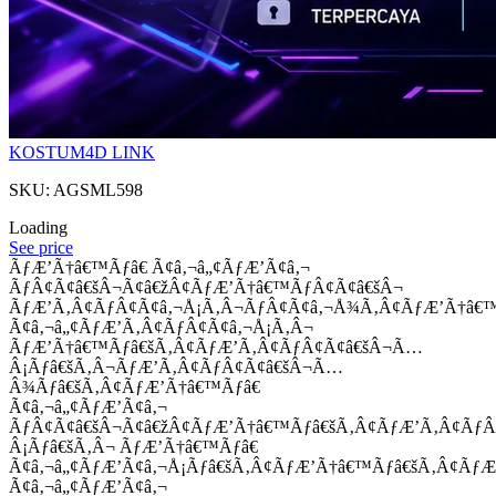
KOSTUM4D LINK
SKU: AGSML598
Loading
See price
ÃƒÆ’Ã†â€™Ãƒâ€ Ã¢â‚¬â„¢ÃƒÆ’Ã¢â‚¬
ÃƒÂ¢Ã¢â€šÂ¬Ã¢â€žÂ¢ÃƒÆ’Ã†â€™ÃƒÂ¢Ã¢â€šÂ¬
ÃƒÆ’Ã‚Â¢ÃƒÂ¢Ã¢â‚¬Å¡Ã‚Â¬ÃƒÂ¢Ã¢â‚¬Å¾Ã‚Â¢ÃƒÆ’Ã†â€
Ã¢â‚¬â„¢ÃƒÆ’Ã‚Â¢ÃƒÂ¢Ã¢â‚¬Å¡Ã‚Â¬
ÃƒÆ’Ã†â€™Ãƒâ€šÃ‚Â¢ÃƒÆ’Ã‚Â¢ÃƒÂ¢Ã¢â€šÂ¬Ã…
Â¡Ãƒâ€šÃ‚Â¬ÃƒÆ’Ã‚Â¢ÃƒÂ¢Ã¢â€šÂ¬Ã…
Â¾Ãƒâ€šÃ‚Â¢ÃƒÆ’Ã†â€™Ãƒâ€
Ã¢â‚¬â„¢ÃƒÆ’Ã¢â‚¬
ÃƒÂ¢Ã¢â€šÂ¬Ã¢â€žÂ¢ÃƒÆ’Ã†â€™Ãƒâ€šÃ‚Â¢ÃƒÆ’Ã‚Â¢Ãƒ
Â¡Ãƒâ€šÃ‚Â¬ ÃƒÆ’Ã†â€™Ãƒâ€
Ã¢â‚¬â„¢ÃƒÆ’Ã¢â‚¬Å¡Ãƒâ€šÃ‚Â¢ÃƒÆ’Ã†â€™Ãƒâ€šÃ‚Â¢ÃƒÆ
Ã¢â‚¬â„¢ÃƒÆ’Ã¢â‚¬