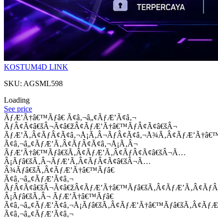
KOSTUM4D LINK
SKU: AGSML598
Loading
See price
ÃƒÆ’Ã†â€™Ãƒâ€ Ã¢â‚¬â„¢ÃƒÆ’Ã¢â‚¬
ÃƒÂ¢Ã¢â€šÂ¬Ã¢â€žÂ¢ÃƒÆ’Ã†â€™ÃƒÂ¢Ã¢â€šÂ¬
ÃƒÆ’Ã‚Â¢ÃƒÂ¢Ã¢â‚¬Å¡Ã‚Â¬ÃƒÂ¢Ã¢â‚¬Å¾Ã‚Â¢ÃƒÆ’Ã†â€
Ã¢â‚¬â„¢ÃƒÆ’Ã‚Â¢ÃƒÂ¢Ã¢â‚¬Å¡Ã‚Â¬
ÃƒÆ’Ã†â€™Ãƒâ€šÃ‚Â¢ÃƒÆ’Ã‚Â¢ÃƒÂ¢Ã¢â€šÂ¬Ã…
Â¡Ãƒâ€šÃ‚Â¬ÃƒÆ’Ã‚Â¢ÃƒÂ¢Ã¢â€šÂ¬Ã…
Â¾Ãƒâ€šÃ‚Â¢ÃƒÆ’Ã†â€™Ãƒâ€
Ã¢â‚¬â„¢ÃƒÆ’Ã¢â‚¬
ÃƒÂ¢Ã¢â€šÂ¬Ã¢â€žÂ¢ÃƒÆ’Ã†â€™Ãƒâ€šÃ‚Â¢ÃƒÆ’Ã‚Â¢Ãƒ
Â¡Ãƒâ€šÃ‚Â¬ ÃƒÆ’Ã†â€™Ãƒâ€
Ã¢â‚¬â„¢ÃƒÆ’Ã¢â‚¬Å¡Ãƒâ€šÃ‚Â¢ÃƒÆ’Ã†â€™Ãƒâ€šÃ‚Â¢ÃƒÆ
Ã¢â‚¬â„¢ÃƒÆ’Ã¢â‚¬