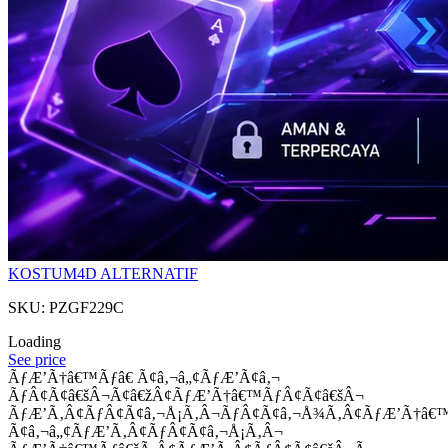
KOSTUM4D ALTERNATIF
SKU: PZGF229C
Loading
See price
ÃƒÆ’Ã†â€™Ãƒâ€ Ã¢â‚¬â„¢ÃƒÆ’Ã¢â‚¬
ÃƒÂ¢Ã¢â€šÂ¬Ã¢â€žÂ¢ÃƒÆ’Ã†â€™ÃƒÂ¢Ã¢â€šÂ¬
ÃƒÆ’Ã‚Â¢ÃƒÂ¢Ã¢â‚¬Å¡Ã‚Â¬ÃƒÂ¢Ã¢â‚¬Å¾Ã‚Â¢ÃƒÆ’Ã†â€
Ã¢â‚¬â„¢ÃƒÆ’Ã‚Â¢ÃƒÂ¢Ã¢â‚¬Å¡Ã‚Â¬