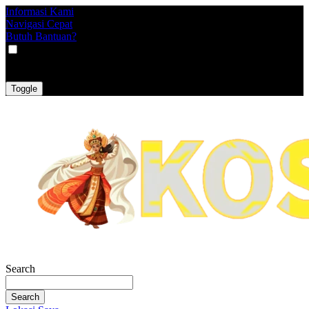
Informasi Kami
Navigasi Cepat
Butuh Bantuan?
VAT
EX
INC
Toggle
Search
Search