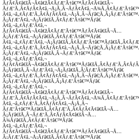
ÃƒÂ¢Ã¢â€šÂ¬Ã¢â€žÂ¢ÃƒÆ’Ã†â€™ÃƒÂ¢Ã¢â€šÂ¬
ÃƒÆ’Ã‚Â¢ÃƒÂ¢Ã¢â‚¬Å¡Ã‚Â¬ÃƒÂ¢Ã¢â‚¬Å¾Ã‚Â¢ÃƒÆ’Ã†â€
Ã¢â‚¬â„¢ÃƒÆ’Ã‚Â¢ÃƒÂ¢Ã¢â‚¬Å¡Ã‚Â¬Ãƒâ€¦Ã‚Â¡ÃƒÆ’Ã†â€
Â¡ÃƒÆ’Ã¢â‚¬Å¡Ãƒâ€šÃ‚Â¢ÃƒÆ’Ã†â€™Ãƒâ€
Ã¢â‚¬â„¢ÃƒÆ’Ã¢â‚¬
ÃƒÂ¢Ã¢â€šÂ¬Ã¢â€žÂ¢ÃƒÆ’Ã†â€™ÃƒÂ¢Ã¢â€šÂ¬Ã…
Â¡ÃƒÆ’Ã¢â‚¬Å¡Ãƒâ€šÃ‚Â¢ÃƒÆ’Ã†â€™Ãƒâ€
Ã¢â‚¬â„¢ÃƒÆ’Ã¢â‚¬Å¡Ãƒâ€šÃ‚Â¢ÃƒÆ’Ã†â€™Ãƒâ€šÃ‚Â¢ÃƒÆ
Ã¢â‚¬â„¢ÃƒÆ’Ã‚Â¢ÃƒÂ¢Ã¢â‚¬Å¡Ã‚Â¬Ãƒâ€¦Ã‚Â¡ÃƒÆ’Ã†â€
Â¡ÃƒÆ’Ã¢â‚¬Å¡Ãƒâ€šÃ‚Â¬ÃƒÆ’Ã†â€™Ãƒâ€
Ã¢â‚¬â„¢ÃƒÆ’Ã¢â‚¬
ÃƒÂ¢Ã¢â€šÂ¬Ã¢â€žÂ¢ÃƒÆ’Ã†â€™Ãƒâ€šÃ‚Â¢ÃƒÆ’Ã‚Â¢Ãƒ
Â¡Ãƒâ€šÃ‚Â¬ÃƒÆ’Ã¢â‚¬Å¡Ãƒâ€šÃ‚Â¦ÃƒÆ’Ã†â€™Ãƒâ€
Ã¢â‚¬â„¢ÃƒÆ’Ã‚Â¢ÃƒÂ¢Ã¢â‚¬Å¡Ã‚Â¬Ãƒâ€¦Ã‚Â¡ÃƒÆ’Ã†â€
Â¡ÃƒÆ’Ã¢â‚¬Å¡Ãƒâ€šÃ‚Â¡ÃƒÆ’Ã†â€™Ãƒâ€
Ã¢â‚¬â„¢ÃƒÆ’Ã¢â‚¬
ÃƒÂ¢Ã¢â€šÂ¬Ã¢â€žÂ¢ÃƒÆ’Ã†â€™ÃƒÂ¢Ã¢â€šÂ¬
ÃƒÆ’Ã‚Â¢ÃƒÂ¢Ã¢â‚¬Å¡Ã‚Â¬ÃƒÂ¢Ã¢â‚¬Å¾Ã‚Â¢ÃƒÆ’Ã†â€
Ã¢â‚¬â„¢ÃƒÆ’Ã‚Â¢ÃƒÂ¢Ã¢â‚¬Å¡Ã‚Â¬
ÃƒÆ’Ã†â€™Ãƒâ€šÃ‚Â¢ÃƒÆ’Ã‚Â¢ÃƒÂ¢Ã¢â€šÂ¬Ã…
Â¡Ãƒâ€šÃ‚Â¬ÃƒÆ’Ã‚Â¢ÃƒÂ¢Ã¢â€šÂ¬Ã…
Â¾Ãƒâ€šÃ‚Â¢ÃƒÆ’Ã†â€™Ãƒâ€
Ã¢â‚¬â„¢ÃƒÆ’Ã¢â‚¬
ÃƒÂ¢Ã¢â€šÂ¬Ã¢â€žÂ¢ÃƒÆ’Ã†â€™ÃƒÂ¢Ã¢â€šÂ¬Ã…
Â¡ÃƒÆ’Ã¢â‚¬Å¡Ãƒâ€šÃ‚Â¢ÃƒÆ’Ã†â€™Ãƒâ€