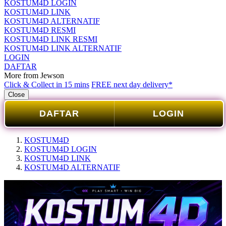
KOSTUM4D LOGIN
KOSTUM4D LINK
KOSTUM4D ALTERNATIF
KOSTUM4D RESMI
KOSTUM4D LINK RESMI
KOSTUM4D LINK ALTERNATIF
LOGIN
DAFTAR
More from Jewson
Click & Collect in 15 mins
FREE next day delivery*
Close
DAFTAR
LOGIN
KOSTUM4D
KOSTUM4D LOGIN
KOSTUM4D LINK
KOSTUM4D ALTERNATIF