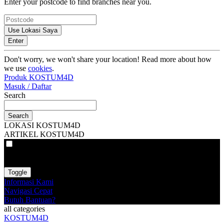
Enter your postcode to find branches near you.
Use Lokasi Saya
Enter
Don't worry, we won't share your location! Read more about how
we use
cookies
.
Produk KOSTUM4D
Masuk / Daftar
Search
Search
LOKASI KOSTUM4D
ARTIKEL KOSTUM4D
VAT
EX
INC
Toggle
Informasi Kami
Navigasi Cepat
Butuh Bantuan?
all categories
KOSTUM4D