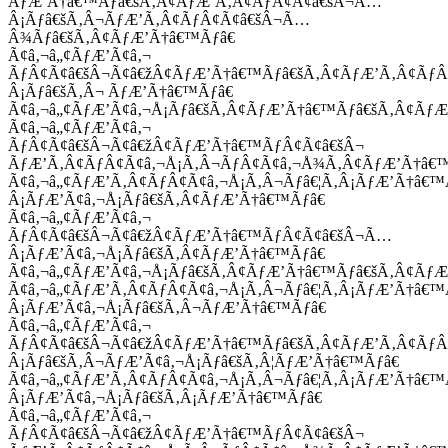
ÃƒÆ’Ã†â€™Ãƒâ€šÃ‚Â¢ÃƒÆ’Ã‚Â¢ÃƒÂ¢Ã¢â€šÂ¬Ã…
Â¡Ãƒâ€šÃ‚Â¬ÃƒÆ’Ã‚Â¢ÃƒÂ¢Ã¢â€šÂ¬Ã…
Â¾Ãƒâ€šÃ‚Â¢ÃƒÆ’Ã†â€™Ãƒâ€
Ã¢â‚¬â„¢ÃƒÆ’Ã¢â‚¬
ÃƒÂ¢Ã¢â€šÂ¬Ã¢â€žÂ¢ÃƒÆ’Ã†â€™Ãƒâ€šÃ‚Â¢ÃƒÆ’Ã‚Â¢Ãƒ
Â¡Ãƒâ€šÃ‚Â¬ ÃƒÆ’Ã†â€™Ãƒâ€
Ã¢â‚¬â„¢ÃƒÆ’Ã¢â‚¬Å¡Ãƒâ€šÃ‚Â¢ÃƒÆ’Ã†â€™Ãƒâ€šÃ‚Â¢ÃƒÆ
Ã¢â‚¬â„¢ÃƒÆ’Ã¢â‚¬
ÃƒÂ¢Ã¢â€šÂ¬Ã¢â€žÂ¢ÃƒÆ’Ã†â€™ÃƒÂ¢Ã¢â€šÂ¬
ÃƒÆ’Ã‚Â¢ÃƒÂ¢Ã¢â‚¬Å¡Ã‚Â¬ÃƒÂ¢Ã¢â‚¬Å¾Ã‚Â¢ÃƒÆ’Ã†â€
Ã¢â‚¬â„¢ÃƒÆ’Ã‚Â¢ÃƒÂ¢Ã¢â‚¬Å¡Ã‚Â¬Ãƒâ€¦Ã‚Â¡ÃƒÆ’Ã†â€
Â¡ÃƒÆ’Ã¢â‚¬Å¡Ãƒâ€šÃ‚Â¢ÃƒÆ’Ã†â€™Ãƒâ€
Ã¢â‚¬â„¢ÃƒÆ’Ã¢â‚¬
ÃƒÂ¢Ã¢â€šÂ¬Ã¢â€žÂ¢ÃƒÆ’Ã†â€™ÃƒÂ¢Ã¢â€šÂ¬Ã…
Â¡ÃƒÆ’Ã¢â‚¬Å¡Ãƒâ€šÃ‚Â¢ÃƒÆ’Ã†â€™Ãƒâ€
Ã¢â‚¬â„¢ÃƒÆ’Ã¢â‚¬Å¡Ãƒâ€šÃ‚Â¢ÃƒÆ’Ã†â€™Ãƒâ€šÃ‚Â¢ÃƒÆ
Ã¢â‚¬â„¢ÃƒÆ’Ã‚Â¢ÃƒÂ¢Ã¢â‚¬Å¡Ã‚Â¬Ãƒâ€¦Ã‚Â¡ÃƒÆ’Ã†â€
Â¡ÃƒÆ’Ã¢â‚¬Å¡Ãƒâ€šÃ‚Â¬ÃƒÆ’Ã†â€™Ãƒâ€
Ã¢â‚¬â„¢ÃƒÆ’Ã¢â‚¬
ÃƒÂ¢Ã¢â€šÂ¬Ã¢â€žÂ¢ÃƒÆ’Ã†â€™Ãƒâ€šÃ‚Â¢ÃƒÆ’Ã‚Â¢Ãƒ
Â¡Ãƒâ€šÃ‚Â¬ÃƒÆ’Ã¢â‚¬Å¡Ãƒâ€šÃ‚Â¦ÃƒÆ’Ã†â€™Ãƒâ€
Ã¢â‚¬â„¢ÃƒÆ’Ã‚Â¢ÃƒÂ¢Ã¢â‚¬Å¡Ã‚Â¬Ãƒâ€¦Ã‚Â¡ÃƒÆ’Ã†â€
Â¡ÃƒÆ’Ã¢â‚¬Å¡Ãƒâ€šÃ‚Â¡ÃƒÆ’Ã†â€™Ãƒâ€
Ã¢â‚¬â„¢ÃƒÆ’Ã¢â‚¬
ÃƒÂ¢Ã¢â€šÂ¬Ã¢â€žÂ¢ÃƒÆ’Ã†â€™ÃƒÂ¢Ã¢â€šÂ¬