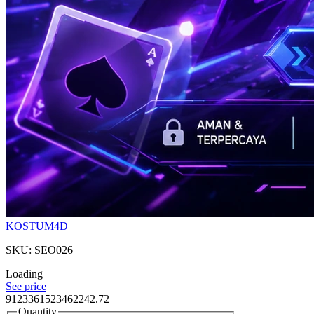
KOSTUM4D
SKU: SEO026
Loading
See price
9123361523462242.72
Quantity