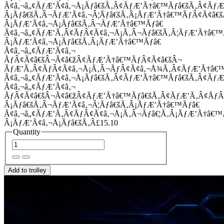
Ã¢â‚¬â„¢ÃƒÆ’Ã¢â‚¬Å¡Ãƒâ€šÃ‚Â¢ÃƒÆ’Ã†â€™Ãƒâ€šÃ‚Â¢Ãƒ
Â¡Ãƒâ€šÃ‚Â¬ÃƒÆ’Ã¢â‚¬Â¦Ãƒâ€šÃ‚Â¡ÃƒÆ’Ã†â€™ÃƒÂ¢Ã¢â
Â¡ÃƒÆ’Ã¢â‚¬Å¡Ãƒâ€šÃ‚Â¬ÃƒÆ’Ã†â€™Ãƒâ€
Ã¢â‚¬â„¢ÃƒÆ’Ã‚Â¢ÃƒÂ¢Ã¢â‚¬Å¡Ã‚Â¬Ãƒâ€šÃ‚Â¦ÃƒÆ’Ã†â€
Â¡ÃƒÆ’Ã¢â‚¬Å¡Ãƒâ€šÃ‚Â¡ÃƒÆ’Ã†â€™Ãƒâ€
Ã¢â‚¬â„¢ÃƒÆ’Ã¢â‚¬
ÃƒÂ¢Ã¢â€šÂ¬Ã¢â€žÂ¢ÃƒÆ’Ã†â€™ÃƒÂ¢Ã¢â€šÂ¬
ÃƒÆ’Ã‚Â¢ÃƒÂ¢Ã¢â‚¬Å¡Ã‚Â¬ÃƒÂ¢Ã¢â‚¬Å¾Ã‚Â¢ÃƒÆ’Ã†â€
Ã¢â‚¬â„¢ÃƒÆ’Ã¢â‚¬Å¡Ãƒâ€šÃ‚Â¢ÃƒÆ’Ã†â€™Ãƒâ€šÃ‚Â¢ÃƒÆ
Ã¢â‚¬â„¢ÃƒÆ’Ã¢â‚¬
ÃƒÂ¢Ã¢â€šÂ¬Ã¢â€žÂ¢ÃƒÆ’Ã†â€™Ãƒâ€šÃ‚Â¢ÃƒÆ’Ã‚Â¢Ãƒ
Â¡Ãƒâ€šÃ‚Â¬ÃƒÆ’Ã¢â‚¬Â¦Ãƒâ€šÃ‚Â¡ÃƒÆ’Ã†â€™Ãƒâ€
Ã¢â‚¬â„¢ÃƒÆ’Ã‚Â¢ÃƒÂ¢Ã¢â‚¬Å¡Ã‚Â¬Ãƒâ€¦Ã‚Â¡ÃƒÆ’Ã†â€
Â¡ÃƒÆ’Ã¢â‚¬Å¡Ãƒâ€šÃ‚Â£15.10
Quantity
Add to trolley