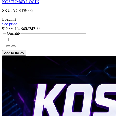
KOSTUM4D LOGIN
SKU: AGSTB006
Loading
See price
9123361523462242.72
Quantity
Add to trolley