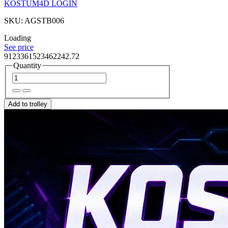
KOSTUM4D LOGIN
SKU: AGSTB006
Loading
See price
9123361523462242.72
Quantity
Add to trolley