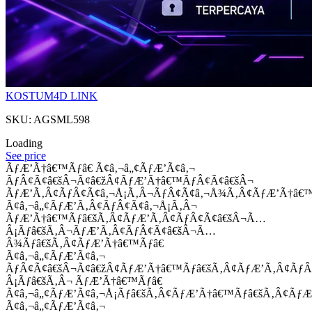
KOSTUM4D LINK
SKU: AGSML598
Loading
See price
ÃƒÆ’Ã†â€™Ãƒâ€ Ã¢â‚¬â„¢ÃƒÆ’Ã¢â‚¬
ÃƒÂ¢Ã¢â€šÂ¬Ã¢â€žÂ¢ÃƒÆ’Ã†â€™ÃƒÂ¢Ã¢â€šÂ¬
ÃƒÆ’Ã‚Â¢ÃƒÂ¢Ã¢â‚¬Å¡Ã‚Â¬ÃƒÂ¢Ã¢â‚¬Å¾Ã‚Â¢ÃƒÆ’Ã†â€
Ã¢â‚¬â„¢ÃƒÆ’Ã‚Â¢ÃƒÂ¢Ã¢â‚¬Å¡Ã‚Â¬
ÃƒÆ’Ã†â€™Ãƒâ€šÃ‚Â¢ÃƒÆ’Ã‚Â¢ÃƒÂ¢Ã¢â€šÂ¬Ã…
Â¡Ãƒâ€šÃ‚Â¬ÃƒÆ’Ã‚Â¢ÃƒÂ¢Ã¢â€šÂ¬Ã…
Â¾Ãƒâ€šÃ‚Â¢ÃƒÆ’Ã†â€™Ãƒâ€
Ã¢â‚¬â„¢ÃƒÆ’Ã¢â‚¬
ÃƒÂ¢Ã¢â€šÂ¬Ã¢â€žÂ¢ÃƒÆ’Ã†â€™Ãƒâ€šÃ‚Â¢ÃƒÆ’Ã‚Â¢Ãƒ
Â¡Ãƒâ€šÃ‚Â¬ ÃƒÆ’Ã†â€™Ãƒâ€
Ã¢â‚¬â„¢ÃƒÆ’Ã¢â‚¬Å¡Ãƒâ€šÃ‚Â¢ÃƒÆ’Ã†â€™Ãƒâ€šÃ‚Â¢ÃƒÆ
Ã¢â‚¬â„¢ÃƒÆ’Ã¢â‚¬