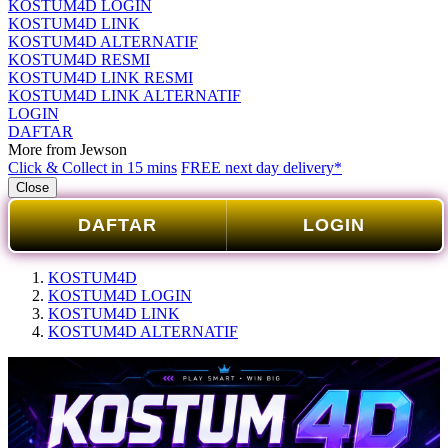
KOSTUM4D LOGIN
KOSTUM4D LINK
KOSTUM4D ALTERNATIF
KOSTUM4D RESMI
KOSTUM4D LINK RESMI
KOSTUM4D LINK ALTERNATIF
LOGIN
DAFTAR
More from Jewson
Click & Collect in 15 mins
FREE next day delivery*
Close
DAFTAR
LOGIN
KOSTUM4D
KOSTUM4D LOGIN
KOSTUM4D LINK
KOSTUM4D ALTERNATIF