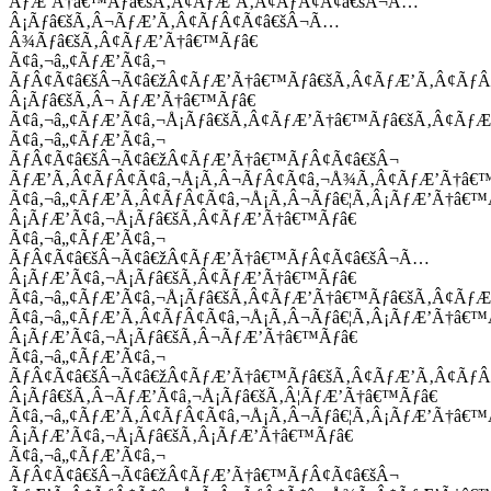
ÃƒÆ’Ã†â€™Ãƒâ€šÃ‚Â¢ÃƒÆ’Ã‚Â¢ÃƒÂ¢Ã¢â€šÂ¬Ã…
Â¡Ãƒâ€šÃ‚Â¬ÃƒÆ’Ã‚Â¢ÃƒÂ¢Ã¢â€šÂ¬Ã…
Â¾Ãƒâ€šÃ‚Â¢ÃƒÆ’Ã†â€™Ãƒâ€
Ã¢â‚¬â„¢ÃƒÆ’Ã¢â‚¬
ÃƒÂ¢Ã¢â€šÂ¬Ã¢â€žÂ¢ÃƒÆ’Ã†â€™Ãƒâ€šÃ‚Â¢ÃƒÆ’Ã‚Â¢Ãƒ
Â¡Ãƒâ€šÃ‚Â¬ ÃƒÆ’Ã†â€™Ãƒâ€
Ã¢â‚¬â„¢ÃƒÆ’Ã¢â‚¬Å¡Ãƒâ€šÃ‚Â¢ÃƒÆ’Ã†â€™Ãƒâ€šÃ‚Â¢ÃƒÆ
Ã¢â‚¬â„¢ÃƒÆ’Ã¢â‚¬
ÃƒÂ¢Ã¢â€šÂ¬Ã¢â€žÂ¢ÃƒÆ’Ã†â€™ÃƒÂ¢Ã¢â€šÂ¬
ÃƒÆ’Ã‚Â¢ÃƒÂ¢Ã¢â‚¬Å¡Ã‚Â¬ÃƒÂ¢Ã¢â‚¬Å¾Ã‚Â¢ÃƒÆ’Ã†â€
Ã¢â‚¬â„¢ÃƒÆ’Ã‚Â¢ÃƒÂ¢Ã¢â‚¬Å¡Ã‚Â¬Ãƒâ€¦Ã‚Â¡ÃƒÆ’Ã†â€
Â¡ÃƒÆ’Ã¢â‚¬Å¡Ãƒâ€šÃ‚Â¢ÃƒÆ’Ã†â€™Ãƒâ€
Ã¢â‚¬â„¢ÃƒÆ’Ã¢â‚¬
ÃƒÂ¢Ã¢â€šÂ¬Ã¢â€žÂ¢ÃƒÆ’Ã†â€™ÃƒÂ¢Ã¢â€šÂ¬Ã…
Â¡ÃƒÆ’Ã¢â‚¬Å¡Ãƒâ€šÃ‚Â¢ÃƒÆ’Ã†â€™Ãƒâ€
Ã¢â‚¬â„¢ÃƒÆ’Ã¢â‚¬Å¡Ãƒâ€šÃ‚Â¢ÃƒÆ’Ã†â€™Ãƒâ€šÃ‚Â¢ÃƒÆ
Ã¢â‚¬â„¢ÃƒÆ’Ã‚Â¢ÃƒÂ¢Ã¢â‚¬Å¡Ã‚Â¬Ãƒâ€¦Ã‚Â¡ÃƒÆ’Ã†â€
Â¡ÃƒÆ’Ã¢â‚¬Å¡Ãƒâ€šÃ‚Â¬ÃƒÆ’Ã†â€™Ãƒâ€
Ã¢â‚¬â„¢ÃƒÆ’Ã¢â‚¬
ÃƒÂ¢Ã¢â€šÂ¬Ã¢â€žÂ¢ÃƒÆ’Ã†â€™Ãƒâ€šÃ‚Â¢ÃƒÆ’Ã‚Â¢Ãƒ
Â¡Ãƒâ€šÃ‚Â¬ÃƒÆ’Ã¢â‚¬Å¡Ãƒâ€šÃ‚Â¦ÃƒÆ’Ã†â€™Ãƒâ€
Ã¢â‚¬â„¢ÃƒÆ’Ã‚Â¢ÃƒÂ¢Ã¢â‚¬Å¡Ã‚Â¬Ãƒâ€¦Ã‚Â¡ÃƒÆ’Ã†â€
Â¡ÃƒÆ’Ã¢â‚¬Å¡Ãƒâ€šÃ‚Â¡ÃƒÆ’Ã†â€™Ãƒâ€
Ã¢â‚¬â„¢ÃƒÆ’Ã¢â‚¬
ÃƒÂ¢Ã¢â€šÂ¬Ã¢â€žÂ¢ÃƒÆ’Ã†â€™ÃƒÂ¢Ã¢â€šÂ¬