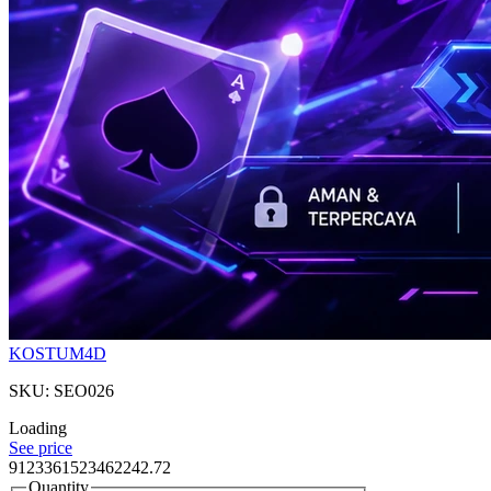
KOSTUM4D
SKU: SEO026
Loading
See price
9123361523462242.72
Quantity