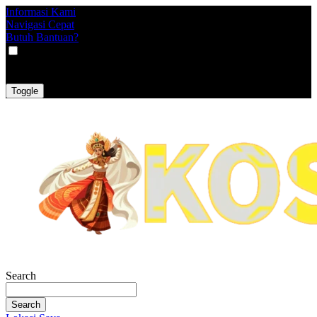
Informasi Kami
Navigasi Cepat
Butuh Bantuan?
VAT
EX
INC
Toggle
Search
Search