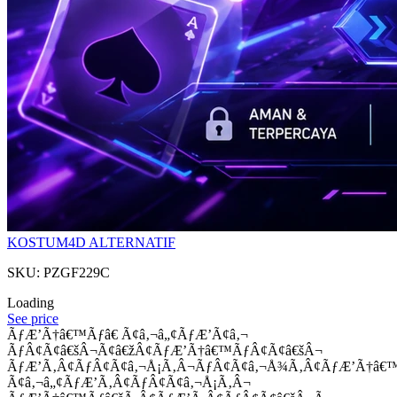
KOSTUM4D ALTERNATIF
SKU: PZGF229C
Loading
See price
ÃƒÆ’Ã†â€™Ãƒâ€ Ã¢â‚¬â„¢ÃƒÆ’Ã¢â‚¬
ÃƒÂ¢Ã¢â€šÂ¬Ã¢â€žÂ¢ÃƒÆ’Ã†â€™ÃƒÂ¢Ã¢â€šÂ¬
ÃƒÆ’Ã‚Â¢ÃƒÂ¢Ã¢â‚¬Å¡Ã‚Â¬ÃƒÂ¢Ã¢â‚¬Å¾Ã‚Â¢ÃƒÆ’Ã†â€
Ã¢â‚¬â„¢ÃƒÆ’Ã‚Â¢ÃƒÂ¢Ã¢â‚¬Å¡Ã‚Â¬