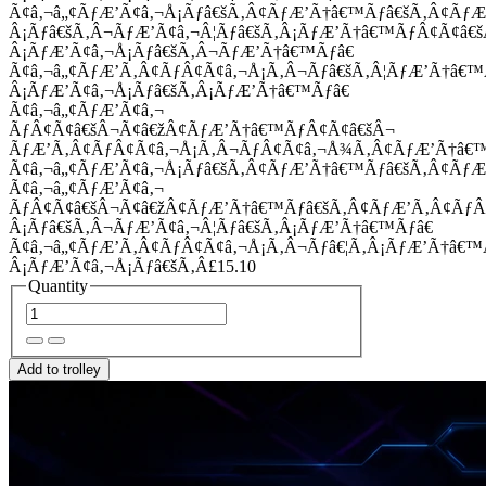
Ã¢â‚¬â„¢ÃƒÆ’Ã¢â‚¬Å¡Ãƒâ€šÃ‚Â¢ÃƒÆ’Ã†â€™Ãƒâ€šÃ‚Â¢Ãƒ
Â¡Ãƒâ€šÃ‚Â¬ÃƒÆ’Ã¢â‚¬Â¦Ãƒâ€šÃ‚Â¡ÃƒÆ’Ã†â€™ÃƒÂ¢Ã¢â
Â¡ÃƒÆ’Ã¢â‚¬Å¡Ãƒâ€šÃ‚Â¬ÃƒÆ’Ã†â€™Ãƒâ€
Ã¢â‚¬â„¢ÃƒÆ’Ã‚Â¢ÃƒÂ¢Ã¢â‚¬Å¡Ã‚Â¬Ãƒâ€šÃ‚Â¦ÃƒÆ’Ã†â€
Â¡ÃƒÆ’Ã¢â‚¬Å¡Ãƒâ€šÃ‚Â¡ÃƒÆ’Ã†â€™Ãƒâ€
Ã¢â‚¬â„¢ÃƒÆ’Ã¢â‚¬
ÃƒÂ¢Ã¢â€šÂ¬Ã¢â€žÂ¢ÃƒÆ’Ã†â€™ÃƒÂ¢Ã¢â€šÂ¬
ÃƒÆ’Ã‚Â¢ÃƒÂ¢Ã¢â‚¬Å¡Ã‚Â¬ÃƒÂ¢Ã¢â‚¬Å¾Ã‚Â¢ÃƒÆ’Ã†â€
Ã¢â‚¬â„¢ÃƒÆ’Ã¢â‚¬Å¡Ãƒâ€šÃ‚Â¢ÃƒÆ’Ã†â€™Ãƒâ€šÃ‚Â¢ÃƒÆ
Ã¢â‚¬â„¢ÃƒÆ’Ã¢â‚¬
ÃƒÂ¢Ã¢â€šÂ¬Ã¢â€žÂ¢ÃƒÆ’Ã†â€™Ãƒâ€šÃ‚Â¢ÃƒÆ’Ã‚Â¢Ãƒ
Â¡Ãƒâ€šÃ‚Â¬ÃƒÆ’Ã¢â‚¬Â¦Ãƒâ€šÃ‚Â¡ÃƒÆ’Ã†â€™Ãƒâ€
Ã¢â‚¬â„¢ÃƒÆ’Ã‚Â¢ÃƒÂ¢Ã¢â‚¬Å¡Ã‚Â¬Ãƒâ€¦Ã‚Â¡ÃƒÆ’Ã†â€
Â¡ÃƒÆ’Ã¢â‚¬Å¡Ãƒâ€šÃ‚Â£15.10
Quantity
Add to trolley