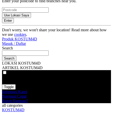
Enter your postcode to find branches near you.
Use Lokasi Saya
Enter
Don't worry, we won't share your location! Read more about how
we use
cookies
.
Produk KOSTUM4D
Masuk / Daftar
Search
Search
LOKASI KOSTUM4D
ARTIKEL KOSTUM4D
VAT
EX
INC
Toggle
Informasi Kami
Navigasi Cepat
Butuh Bantuan?
all categories
KOSTUM4D