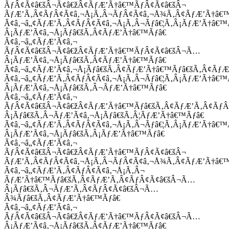
ÃƒÂ¢Ã¢â€šÂ¬Ã¢â€žÂ¢ÃƒÆ’Ã†â€™ÃƒÂ¢Ã¢â€šÂ¬
ÃƒÆ’Ã‚Â¢ÃƒÂ¢Ã¢â‚¬Å¡Ã‚Â¬ÃƒÂ¢Ã¢â‚¬Å¾Ã‚Â¢ÃƒÆ’Ã†â€
Ã¢â‚¬â„¢ÃƒÆ’Ã‚Â¢ÃƒÂ¢Ã¢â‚¬Å¡Ã‚Â¬Ãƒâ€¦Ã‚Â¡ÃƒÆ’Ã†â€
Â¡ÃƒÆ’Ã¢â‚¬Å¡Ãƒâ€šÃ‚Â¢ÃƒÆ’Ã†â€™Ãƒâ€
Ã¢â‚¬â„¢ÃƒÆ’Ã¢â‚¬
ÃƒÂ¢Ã¢â€šÂ¬Ã¢â€žÂ¢ÃƒÆ’Ã†â€™ÃƒÂ¢Ã¢â€šÂ¬Ã…
Â¡ÃƒÆ’Ã¢â‚¬Å¡Ãƒâ€šÃ‚Â¢ÃƒÆ’Ã†â€™Ãƒâ€
Ã¢â‚¬â„¢ÃƒÆ’Ã¢â‚¬Å¡Ãƒâ€šÃ‚Â¢ÃƒÆ’Ã†â€™Ãƒâ€šÃ‚Â¢ÃƒÆ
Ã¢â‚¬â„¢ÃƒÆ’Ã‚Â¢ÃƒÂ¢Ã¢â‚¬Å¡Ã‚Â¬Ãƒâ€¦Ã‚Â¡ÃƒÆ’Ã†â€
Â¡ÃƒÆ’Ã¢â‚¬Å¡Ãƒâ€šÃ‚Â¬ÃƒÆ’Ã†â€™Ãƒâ€
Ã¢â‚¬â„¢ÃƒÆ’Ã¢â‚¬
ÃƒÂ¢Ã¢â€šÂ¬Ã¢â€žÂ¢ÃƒÆ’Ã†â€™Ãƒâ€šÃ‚Â¢ÃƒÆ’Ã‚Â¢Ãƒ
Â¡Ãƒâ€šÃ‚Â¬ÃƒÆ’Ã¢â‚¬Å¡Ãƒâ€šÃ‚Â¦ÃƒÆ’Ã†â€™Ãƒâ€
Ã¢â‚¬â„¢ÃƒÆ’Ã‚Â¢ÃƒÂ¢Ã¢â‚¬Å¡Ã‚Â¬Ãƒâ€¦Ã‚Â¡ÃƒÆ’Ã†â€
Â¡ÃƒÆ’Ã¢â‚¬Å¡Ãƒâ€šÃ‚Â¡ÃƒÆ’Ã†â€™Ãƒâ€
Ã¢â‚¬â„¢ÃƒÆ’Ã¢â‚¬
ÃƒÂ¢Ã¢â€šÂ¬Ã¢â€žÂ¢ÃƒÆ’Ã†â€™ÃƒÂ¢Ã¢â€šÂ¬
ÃƒÆ’Ã‚Â¢ÃƒÂ¢Ã¢â‚¬Å¡Ã‚Â¬ÃƒÂ¢Ã¢â‚¬Å¾Ã‚Â¢ÃƒÆ’Ã†â€
Ã¢â‚¬â„¢ÃƒÆ’Ã‚Â¢ÃƒÂ¢Ã¢â‚¬Å¡Ã‚Â¬
ÃƒÆ’Ã†â€™Ãƒâ€šÃ‚Â¢ÃƒÆ’Ã‚Â¢ÃƒÂ¢Ã¢â€šÂ¬Ã…
Â¡Ãƒâ€šÃ‚Â¬ÃƒÆ’Ã‚Â¢ÃƒÂ¢Ã¢â€šÂ¬Ã…
Â¾Ãƒâ€šÃ‚Â¢ÃƒÆ’Ã†â€™Ãƒâ€
Ã¢â‚¬â„¢ÃƒÆ’Ã¢â‚¬
ÃƒÂ¢Ã¢â€šÂ¬Ã¢â€žÂ¢ÃƒÆ’Ã†â€™ÃƒÂ¢Ã¢â€šÂ¬Ã…
Â¡ÃƒÆ’Ã¢â‚¬Å¡Ãƒâ€šÃ‚Â¢ÃƒÆ’Ã†â€™Ãƒâ€