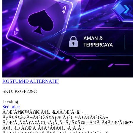
KOSTUM4D ALTERNATIF
SKU: PZGF229C
Loading
See price
ÃƒÆ’Ã†â€™Ãƒâ€ Ã¢â‚¬â„¢ÃƒÆ’Ã¢â‚¬
ÃƒÂ¢Ã¢â€šÂ¬Ã¢â€žÂ¢ÃƒÆ’Ã†â€™ÃƒÂ¢Ã¢â€šÂ¬
ÃƒÆ’Ã‚Â¢ÃƒÂ¢Ã¢â‚¬Å¡Ã‚Â¬ÃƒÂ¢Ã¢â‚¬Å¾Ã‚Â¢ÃƒÆ’Ã†â€
Ã¢â‚¬â„¢ÃƒÆ’Ã‚Â¢ÃƒÂ¢Ã¢â‚¬Å¡Ã‚Â¬