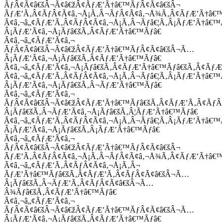
ÃƒÂ¢Ã¢â€šÂ¬Ã¢â€žÂ¢ÃƒÆ’Ã†â€™ÃƒÂ¢Ã¢â€šÂ¬
ÃƒÆ’Ã‚Â¢ÃƒÂ¢Ã¢â‚¬Å¡Ã‚Â¬ÃƒÂ¢Ã¢â‚¬Å¾Ã‚Â¢ÃƒÆ’Ã†â€
Ã¢â‚¬â„¢ÃƒÆ’Ã‚Â¢ÃƒÂ¢Ã¢â‚¬Å¡Ã‚Â¬Ãƒâ€¦Ã‚Â¡ÃƒÆ’Ã†â€
Â¡ÃƒÆ’Ã¢â‚¬Å¡Ãƒâ€šÃ‚Â¢ÃƒÆ’Ã†â€™Ãƒâ€
Ã¢â‚¬â„¢ÃƒÆ’Ã¢â‚¬
ÃƒÂ¢Ã¢â€šÂ¬Ã¢â€žÂ¢ÃƒÆ’Ã†â€™ÃƒÂ¢Ã¢â€šÂ¬Ã…
Â¡ÃƒÆ’Ã¢â‚¬Å¡Ãƒâ€šÃ‚Â¢ÃƒÆ’Ã†â€™Ãƒâ€
Ã¢â‚¬â„¢ÃƒÆ’Ã¢â‚¬Å¡Ãƒâ€šÃ‚Â¢ÃƒÆ’Ã†â€™Ãƒâ€šÃ‚Â¢ÃƒÆ
Ã¢â‚¬â„¢ÃƒÆ’Ã‚Â¢ÃƒÂ¢Ã¢â‚¬Å¡Ã‚Â¬Ãƒâ€¦Ã‚Â¡ÃƒÆ’Ã†â€
Â¡ÃƒÆ’Ã¢â‚¬Å¡Ãƒâ€šÃ‚Â¬ÃƒÆ’Ã†â€™Ãƒâ€
Ã¢â‚¬â„¢ÃƒÆ’Ã¢â‚¬
ÃƒÂ¢Ã¢â€šÂ¬Ã¢â€žÂ¢ÃƒÆ’Ã†â€™Ãƒâ€šÃ‚Â¢ÃƒÆ’Ã‚Â¢Ãƒ
Â¡Ãƒâ€šÃ‚Â¬ÃƒÆ’Ã¢â‚¬Å¡Ãƒâ€šÃ‚Â¦ÃƒÆ’Ã†â€™Ãƒâ€
Ã¢â‚¬â„¢ÃƒÆ’Ã‚Â¢ÃƒÂ¢Ã¢â‚¬Å¡Ã‚Â¬Ãƒâ€¦Ã‚Â¡ÃƒÆ’Ã†â€
Â¡ÃƒÆ’Ã¢â‚¬Å¡Ãƒâ€šÃ‚Â¡ÃƒÆ’Ã†â€™Ãƒâ€
Ã¢â‚¬â„¢ÃƒÆ’Ã¢â‚¬
ÃƒÂ¢Ã¢â€šÂ¬Ã¢â€žÂ¢ÃƒÆ’Ã†â€™ÃƒÂ¢Ã¢â€šÂ¬
ÃƒÆ’Ã‚Â¢ÃƒÂ¢Ã¢â‚¬Å¡Ã‚Â¬ÃƒÂ¢Ã¢â‚¬Å¾Ã‚Â¢ÃƒÆ’Ã†â€
Ã¢â‚¬â„¢ÃƒÆ’Ã‚Â¢ÃƒÂ¢Ã¢â‚¬Å¡Ã‚Â¬
ÃƒÆ’Ã†â€™Ãƒâ€šÃ‚Â¢ÃƒÆ’Ã‚Â¢ÃƒÂ¢Ã¢â€šÂ¬Ã…
Â¡Ãƒâ€šÃ‚Â¬ÃƒÆ’Ã‚Â¢ÃƒÂ¢Ã¢â€šÂ¬Ã…
Â¾Ãƒâ€šÃ‚Â¢ÃƒÆ’Ã†â€™Ãƒâ€
Ã¢â‚¬â„¢ÃƒÆ’Ã¢â‚¬
ÃƒÂ¢Ã¢â€šÂ¬Ã¢â€žÂ¢ÃƒÆ’Ã†â€™ÃƒÂ¢Ã¢â€šÂ¬Ã…
Â¡ÃƒÆ’Ã¢â‚¬Å¡Ãƒâ€šÃ‚Â¢ÃƒÆ’Ã†â€™Ãƒâ€