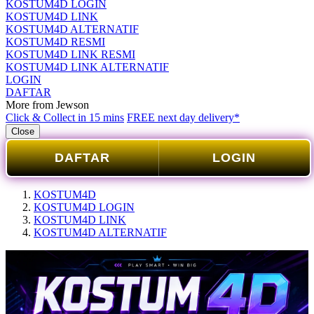
KOSTUM4D LOGIN
KOSTUM4D LINK
KOSTUM4D ALTERNATIF
KOSTUM4D RESMI
KOSTUM4D LINK RESMI
KOSTUM4D LINK ALTERNATIF
LOGIN
DAFTAR
More from Jewson
Click & Collect in 15 mins
FREE next day delivery*
Close
DAFTAR
LOGIN
KOSTUM4D
KOSTUM4D LOGIN
KOSTUM4D LINK
KOSTUM4D ALTERNATIF