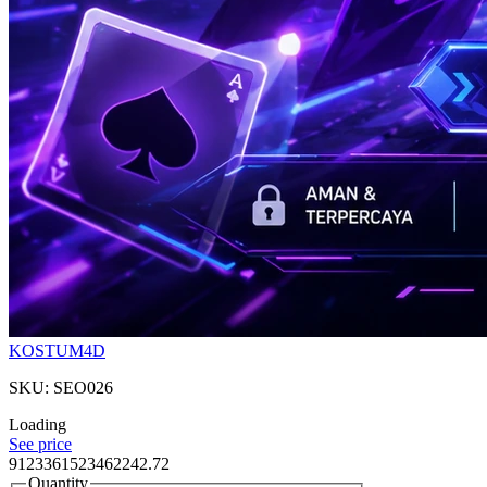
KOSTUM4D
SKU: SEO026
Loading
See price
9123361523462242.72
Quantity