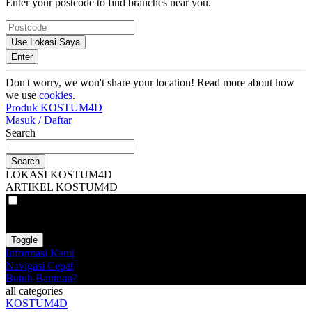
Enter your postcode to find branches near you.
Use Lokasi Saya
Enter
Don't worry, we won't share your location! Read more about how
we use
cookies
.
Produk KOSTUM4D
Masuk / Daftar
Search
Search
LOKASI KOSTUM4D
ARTIKEL KOSTUM4D
VAT
EX
INC
Toggle
Informasi Kami
Navigasi Cepat
Butuh Bantuan?
all categories
KOSTUM4D