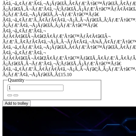
Ã¢â‚¬â„¢ÃƒÆ’Ã¢â‚¬Å¡Ãƒâ€šÃ‚Â¢ÃƒÆ’Ã†â€™Ãƒâ€šÃ‚Â¢Ãƒ
Â¡Ãƒâ€šÃ‚Â¬ÃƒÆ’Ã¢â‚¬Â¦Ãƒâ€šÃ‚Â¡ÃƒÆ’Ã†â€™ÃƒÂ¢Ã¢â
Â¡ÃƒÆ’Ã¢â‚¬Å¡Ãƒâ€šÃ‚Â¬ÃƒÆ’Ã†â€™Ãƒâ€
Ã¢â‚¬â„¢ÃƒÆ’Ã‚Â¢ÃƒÂ¢Ã¢â‚¬Å¡Ã‚Â¬Ãƒâ€šÃ‚Â¦ÃƒÆ’Ã†â€
Â¡ÃƒÆ’Ã¢â‚¬Å¡Ãƒâ€šÃ‚Â¡ÃƒÆ’Ã†â€™Ãƒâ€
Ã¢â‚¬â„¢ÃƒÆ’Ã¢â‚¬
ÃƒÂ¢Ã¢â€šÂ¬Ã¢â€žÂ¢ÃƒÆ’Ã†â€™ÃƒÂ¢Ã¢â€šÂ¬
ÃƒÆ’Ã‚Â¢ÃƒÂ¢Ã¢â‚¬Å¡Ã‚Â¬ÃƒÂ¢Ã¢â‚¬Å¾Ã‚Â¢ÃƒÆ’Ã†â€
Ã¢â‚¬â„¢ÃƒÆ’Ã¢â‚¬Å¡Ãƒâ€šÃ‚Â¢ÃƒÆ’Ã†â€™Ãƒâ€šÃ‚Â¢ÃƒÆ
Ã¢â‚¬â„¢ÃƒÆ’Ã¢â‚¬
ÃƒÂ¢Ã¢â€šÂ¬Ã¢â€žÂ¢ÃƒÆ’Ã†â€™Ãƒâ€šÃ‚Â¢ÃƒÆ’Ã‚Â¢Ãƒ
Â¡Ãƒâ€šÃ‚Â¬ÃƒÆ’Ã¢â‚¬Â¦Ãƒâ€šÃ‚Â¡ÃƒÆ’Ã†â€™Ãƒâ€
Ã¢â‚¬â„¢ÃƒÆ’Ã‚Â¢ÃƒÂ¢Ã¢â‚¬Å¡Ã‚Â¬Ãƒâ€¦Ã‚Â¡ÃƒÆ’Ã†â€
Â¡ÃƒÆ’Ã¢â‚¬Å¡Ãƒâ€šÃ‚Â£15.10
Quantity
Add to trolley