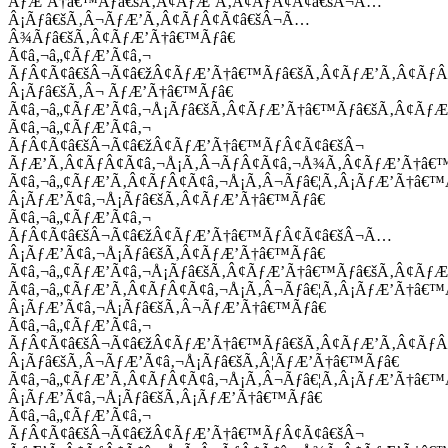
ÃƒÆ’Ã†â€™Ãƒâ€šÃ‚Â¢ÃƒÆ’Ã‚Â¢ÃƒÂ¢Ã¢â€šÂ¬Ã…
Â¡Ãƒâ€šÃ‚Â¬ÃƒÆ’Ã‚Â¢ÃƒÂ¢Ã¢â€šÂ¬Ã…
Â¾Ãƒâ€šÃ‚Â¢ÃƒÆ’Ã†â€™Ãƒâ€
Ã¢â‚¬â„¢ÃƒÆ’Ã¢â‚¬
ÃƒÂ¢Ã¢â€šÂ¬Ã¢â€žÂ¢ÃƒÆ’Ã†â€™Ãƒâ€šÃ‚Â¢ÃƒÆ’Ã‚Â¢Ãƒ
Â¡Ãƒâ€šÃ‚Â¬ ÃƒÆ’Ã†â€™Ãƒâ€
Ã¢â‚¬â„¢ÃƒÆ’Ã¢â‚¬Å¡Ãƒâ€šÃ‚Â¢ÃƒÆ’Ã†â€™Ãƒâ€šÃ‚Â¢ÃƒÆ
Ã¢â‚¬â„¢ÃƒÆ’Ã¢â‚¬
ÃƒÂ¢Ã¢â€šÂ¬Ã¢â€žÂ¢ÃƒÆ’Ã†â€™ÃƒÂ¢Ã¢â€šÂ¬
ÃƒÆ’Ã‚Â¢ÃƒÂ¢Ã¢â‚¬Å¡Ã‚Â¬ÃƒÂ¢Ã¢â‚¬Å¾Ã‚Â¢ÃƒÆ’Ã†â€
Ã¢â‚¬â„¢ÃƒÆ’Ã‚Â¢ÃƒÂ¢Ã¢â‚¬Å¡Ã‚Â¬Ãƒâ€¦Ã‚Â¡ÃƒÆ’Ã†â€
Â¡ÃƒÆ’Ã¢â‚¬Å¡Ãƒâ€šÃ‚Â¢ÃƒÆ’Ã†â€™Ãƒâ€
Ã¢â‚¬â„¢ÃƒÆ’Ã¢â‚¬
ÃƒÂ¢Ã¢â€šÂ¬Ã¢â€žÂ¢ÃƒÆ’Ã†â€™ÃƒÂ¢Ã¢â€šÂ¬Ã…
Â¡ÃƒÆ’Ã¢â‚¬Å¡Ãƒâ€šÃ‚Â¢ÃƒÆ’Ã†â€™Ãƒâ€
Ã¢â‚¬â„¢ÃƒÆ’Ã¢â‚¬Å¡Ãƒâ€šÃ‚Â¢ÃƒÆ’Ã†â€™Ãƒâ€šÃ‚Â¢ÃƒÆ
Ã¢â‚¬â„¢ÃƒÆ’Ã‚Â¢ÃƒÂ¢Ã¢â‚¬Å¡Ã‚Â¬Ãƒâ€¦Ã‚Â¡ÃƒÆ’Ã†â€
Â¡ÃƒÆ’Ã¢â‚¬Å¡Ãƒâ€šÃ‚Â¬ÃƒÆ’Ã†â€™Ãƒâ€
Ã¢â‚¬â„¢ÃƒÆ’Ã¢â‚¬
ÃƒÂ¢Ã¢â€šÂ¬Ã¢â€žÂ¢ÃƒÆ’Ã†â€™Ãƒâ€šÃ‚Â¢ÃƒÆ’Ã‚Â¢Ãƒ
Â¡Ãƒâ€šÃ‚Â¬ÃƒÆ’Ã¢â‚¬Å¡Ãƒâ€šÃ‚Â¦ÃƒÆ’Ã†â€™Ãƒâ€
Ã¢â‚¬â„¢ÃƒÆ’Ã‚Â¢ÃƒÂ¢Ã¢â‚¬Å¡Ã‚Â¬Ãƒâ€¦Ã‚Â¡ÃƒÆ’Ã†â€
Â¡ÃƒÆ’Ã¢â‚¬Å¡Ãƒâ€šÃ‚Â¡ÃƒÆ’Ã†â€™Ãƒâ€
Ã¢â‚¬â„¢ÃƒÆ’Ã¢â‚¬
ÃƒÂ¢Ã¢â€šÂ¬Ã¢â€žÂ¢ÃƒÆ’Ã†â€™ÃƒÂ¢Ã¢â€šÂ¬