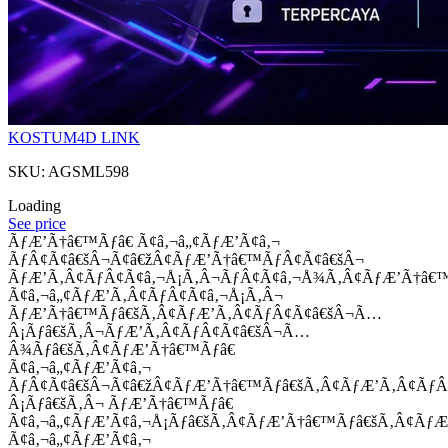
KOSTUM4D LINK
SKU: AGSML598
Loading
See price
ÃƒÆ’Ã†â€™Ãƒâ€ Ã¢â‚¬â„¢ÃƒÆ’Ã¢â‚¬
ÃƒÂ¢Ã¢â€šÂ¬Ã¢â€žÂ¢ÃƒÆ’Ã†â€™ÃƒÂ¢Ã¢â€šÂ¬
ÃƒÆ’Ã‚Â¢ÃƒÂ¢Ã¢â‚¬Å¡Ã‚Â¬ÃƒÂ¢Ã¢â‚¬Å¾Ã‚Â¢ÃƒÆ’Ã†â€
Ã¢â‚¬â„¢ÃƒÆ’Ã‚Â¢ÃƒÂ¢Ã¢â‚¬Å¡Ã‚Â¬
ÃƒÆ’Ã†â€™Ãƒâ€šÃ‚Â¢ÃƒÆ’Ã‚Â¢ÃƒÂ¢Ã¢â€šÂ¬Ã…
Â¡Ãƒâ€šÃ‚Â¬ÃƒÆ’Ã‚Â¢ÃƒÂ¢Ã¢â€šÂ¬Ã…
Â¾Ãƒâ€šÃ‚Â¢ÃƒÆ’Ã†â€™Ãƒâ€
Ã¢â‚¬â„¢ÃƒÆ’Ã¢â‚¬
ÃƒÂ¢Ã¢â€šÂ¬Ã¢â€žÂ¢ÃƒÆ’Ã†â€™Ãƒâ€šÃ‚Â¢ÃƒÆ’Ã‚Â¢Ãƒ
Â¡Ãƒâ€šÃ‚Â¬ ÃƒÆ’Ã†â€™Ãƒâ€
Ã¢â‚¬â„¢ÃƒÆ’Ã¢â‚¬Å¡Ãƒâ€šÃ‚Â¢ÃƒÆ’Ã†â€™Ãƒâ€šÃ‚Â¢ÃƒÆ
Ã¢â‚¬â„¢ÃƒÆ’Ã¢â‚¬