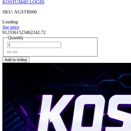
KOSTUM4D LOGIN
SKU: AGSTB006
Loading
See price
9123361523462242.72
Quantity
Add to trolley