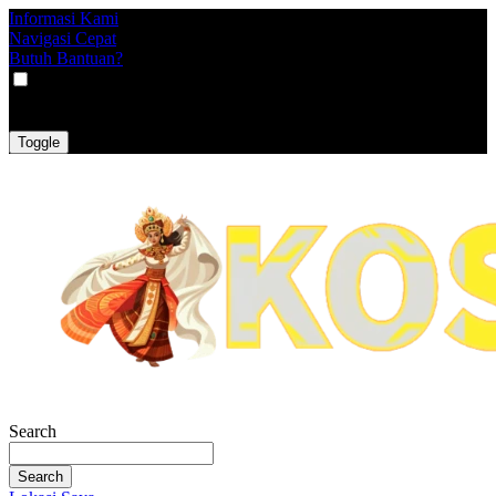
Informasi Kami
Navigasi Cepat
Butuh Bantuan?
VAT
EX
INC
Toggle
Search
Search