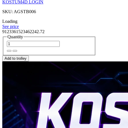
KOSTUM4D LOGIN
SKU: AGSTB006
Loading
See price
9123361523462242.72
Quantity
Add to trolley