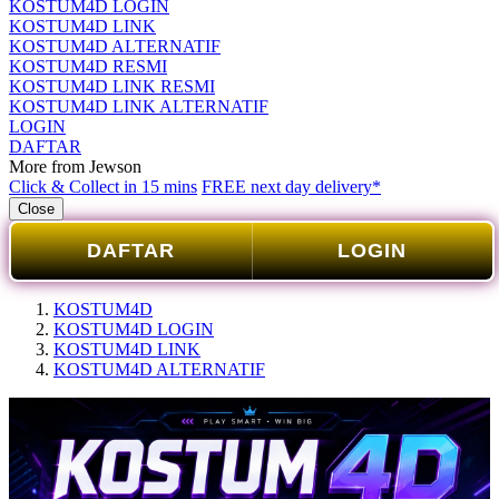
KOSTUM4D LOGIN
KOSTUM4D LINK
KOSTUM4D ALTERNATIF
KOSTUM4D RESMI
KOSTUM4D LINK RESMI
KOSTUM4D LINK ALTERNATIF
LOGIN
DAFTAR
More from Jewson
Click & Collect in 15 mins
FREE next day delivery*
Close
DAFTAR
LOGIN
KOSTUM4D
KOSTUM4D LOGIN
KOSTUM4D LINK
KOSTUM4D ALTERNATIF