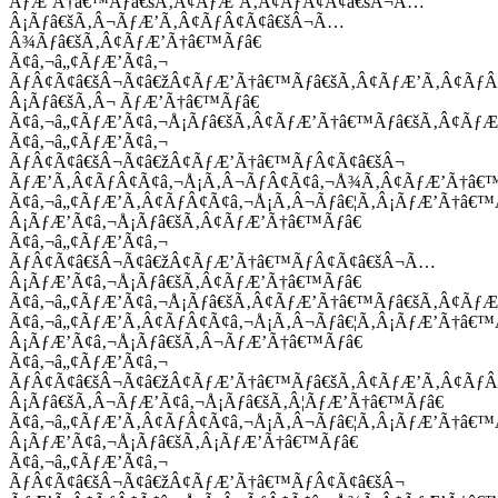
ÃƒÆ’Ã†â€™Ãƒâ€šÃ‚Â¢ÃƒÆ’Ã‚Â¢ÃƒÂ¢Ã¢â€šÂ¬Ã…
Â¡Ãƒâ€šÃ‚Â¬ÃƒÆ’Ã‚Â¢ÃƒÂ¢Ã¢â€šÂ¬Ã…
Â¾Ãƒâ€šÃ‚Â¢ÃƒÆ’Ã†â€™Ãƒâ€
Ã¢â‚¬â„¢ÃƒÆ’Ã¢â‚¬
ÃƒÂ¢Ã¢â€šÂ¬Ã¢â€žÂ¢ÃƒÆ’Ã†â€™Ãƒâ€šÃ‚Â¢ÃƒÆ’Ã‚Â¢Ãƒ
Â¡Ãƒâ€šÃ‚Â¬ ÃƒÆ’Ã†â€™Ãƒâ€
Ã¢â‚¬â„¢ÃƒÆ’Ã¢â‚¬Å¡Ãƒâ€šÃ‚Â¢ÃƒÆ’Ã†â€™Ãƒâ€šÃ‚Â¢ÃƒÆ
Ã¢â‚¬â„¢ÃƒÆ’Ã¢â‚¬
ÃƒÂ¢Ã¢â€šÂ¬Ã¢â€žÂ¢ÃƒÆ’Ã†â€™ÃƒÂ¢Ã¢â€šÂ¬
ÃƒÆ’Ã‚Â¢ÃƒÂ¢Ã¢â‚¬Å¡Ã‚Â¬ÃƒÂ¢Ã¢â‚¬Å¾Ã‚Â¢ÃƒÆ’Ã†â€
Ã¢â‚¬â„¢ÃƒÆ’Ã‚Â¢ÃƒÂ¢Ã¢â‚¬Å¡Ã‚Â¬Ãƒâ€¦Ã‚Â¡ÃƒÆ’Ã†â€
Â¡ÃƒÆ’Ã¢â‚¬Å¡Ãƒâ€šÃ‚Â¢ÃƒÆ’Ã†â€™Ãƒâ€
Ã¢â‚¬â„¢ÃƒÆ’Ã¢â‚¬
ÃƒÂ¢Ã¢â€šÂ¬Ã¢â€žÂ¢ÃƒÆ’Ã†â€™ÃƒÂ¢Ã¢â€šÂ¬Ã…
Â¡ÃƒÆ’Ã¢â‚¬Å¡Ãƒâ€šÃ‚Â¢ÃƒÆ’Ã†â€™Ãƒâ€
Ã¢â‚¬â„¢ÃƒÆ’Ã¢â‚¬Å¡Ãƒâ€šÃ‚Â¢ÃƒÆ’Ã†â€™Ãƒâ€šÃ‚Â¢ÃƒÆ
Ã¢â‚¬â„¢ÃƒÆ’Ã‚Â¢ÃƒÂ¢Ã¢â‚¬Å¡Ã‚Â¬Ãƒâ€¦Ã‚Â¡ÃƒÆ’Ã†â€
Â¡ÃƒÆ’Ã¢â‚¬Å¡Ãƒâ€šÃ‚Â¬ÃƒÆ’Ã†â€™Ãƒâ€
Ã¢â‚¬â„¢ÃƒÆ’Ã¢â‚¬
ÃƒÂ¢Ã¢â€šÂ¬Ã¢â€žÂ¢ÃƒÆ’Ã†â€™Ãƒâ€šÃ‚Â¢ÃƒÆ’Ã‚Â¢Ãƒ
Â¡Ãƒâ€šÃ‚Â¬ÃƒÆ’Ã¢â‚¬Å¡Ãƒâ€šÃ‚Â¦ÃƒÆ’Ã†â€™Ãƒâ€
Ã¢â‚¬â„¢ÃƒÆ’Ã‚Â¢ÃƒÂ¢Ã¢â‚¬Å¡Ã‚Â¬Ãƒâ€¦Ã‚Â¡ÃƒÆ’Ã†â€
Â¡ÃƒÆ’Ã¢â‚¬Å¡Ãƒâ€šÃ‚Â¡ÃƒÆ’Ã†â€™Ãƒâ€
Ã¢â‚¬â„¢ÃƒÆ’Ã¢â‚¬
ÃƒÂ¢Ã¢â€šÂ¬Ã¢â€žÂ¢ÃƒÆ’Ã†â€™ÃƒÂ¢Ã¢â€šÂ¬