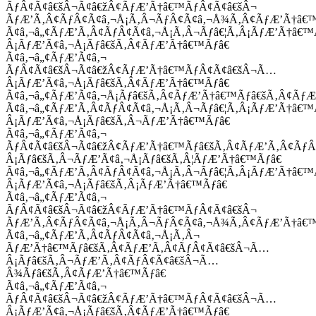
ÃƒÂ¢Ã¢â€šÂ¬Ã¢â€žÂ¢ÃƒÆ’Ã†â€™ÃƒÂ¢Ã¢â€šÂ¬
ÃƒÆ’Ã‚Â¢ÃƒÂ¢Ã¢â‚¬Å¡Ã‚Â¬ÃƒÂ¢Ã¢â‚¬Å¾Ã‚Â¢ÃƒÆ’Ã†â€
Ã¢â‚¬â„¢ÃƒÆ’Ã‚Â¢ÃƒÂ¢Ã¢â‚¬Å¡Ã‚Â¬Ãƒâ€¦Ã‚Â¡ÃƒÆ’Ã†â€
Â¡ÃƒÆ’Ã¢â‚¬Å¡Ãƒâ€šÃ‚Â¢ÃƒÆ’Ã†â€™Ãƒâ€
Ã¢â‚¬â„¢ÃƒÆ’Ã¢â‚¬
ÃƒÂ¢Ã¢â€šÂ¬Ã¢â€žÂ¢ÃƒÆ’Ã†â€™ÃƒÂ¢Ã¢â€šÂ¬Ã…
Â¡ÃƒÆ’Ã¢â‚¬Å¡Ãƒâ€šÃ‚Â¢ÃƒÆ’Ã†â€™Ãƒâ€
Ã¢â‚¬â„¢ÃƒÆ’Ã¢â‚¬Å¡Ãƒâ€šÃ‚Â¢ÃƒÆ’Ã†â€™Ãƒâ€šÃ‚Â¢ÃƒÆ
Ã¢â‚¬â„¢ÃƒÆ’Ã‚Â¢ÃƒÂ¢Ã¢â‚¬Å¡Ã‚Â¬Ãƒâ€¦Ã‚Â¡ÃƒÆ’Ã†â€
Â¡ÃƒÆ’Ã¢â‚¬Å¡Ãƒâ€šÃ‚Â¬ÃƒÆ’Ã†â€™Ãƒâ€
Ã¢â‚¬â„¢ÃƒÆ’Ã¢â‚¬
ÃƒÂ¢Ã¢â€šÂ¬Ã¢â€žÂ¢ÃƒÆ’Ã†â€™Ãƒâ€šÃ‚Â¢ÃƒÆ’Ã‚Â¢Ãƒ
Â¡Ãƒâ€šÃ‚Â¬ÃƒÆ’Ã¢â‚¬Å¡Ãƒâ€šÃ‚Â¦ÃƒÆ’Ã†â€™Ãƒâ€
Ã¢â‚¬â„¢ÃƒÆ’Ã‚Â¢ÃƒÂ¢Ã¢â‚¬Å¡Ã‚Â¬Ãƒâ€¦Ã‚Â¡ÃƒÆ’Ã†â€
Â¡ÃƒÆ’Ã¢â‚¬Å¡Ãƒâ€šÃ‚Â¡ÃƒÆ’Ã†â€™Ãƒâ€
Ã¢â‚¬â„¢ÃƒÆ’Ã¢â‚¬
ÃƒÂ¢Ã¢â€šÂ¬Ã¢â€žÂ¢ÃƒÆ’Ã†â€™ÃƒÂ¢Ã¢â€šÂ¬
ÃƒÆ’Ã‚Â¢ÃƒÂ¢Ã¢â‚¬Å¡Ã‚Â¬ÃƒÂ¢Ã¢â‚¬Å¾Ã‚Â¢ÃƒÆ’Ã†â€
Ã¢â‚¬â„¢ÃƒÆ’Ã‚Â¢ÃƒÂ¢Ã¢â‚¬Å¡Ã‚Â¬
ÃƒÆ’Ã†â€™Ãƒâ€šÃ‚Â¢ÃƒÆ’Ã‚Â¢ÃƒÂ¢Ã¢â€šÂ¬Ã…
Â¡Ãƒâ€šÃ‚Â¬ÃƒÆ’Ã‚Â¢ÃƒÂ¢Ã¢â€šÂ¬Ã…
Â¾Ãƒâ€šÃ‚Â¢ÃƒÆ’Ã†â€™Ãƒâ€
Ã¢â‚¬â„¢ÃƒÆ’Ã¢â‚¬
ÃƒÂ¢Ã¢â€šÂ¬Ã¢â€žÂ¢ÃƒÆ’Ã†â€™ÃƒÂ¢Ã¢â€šÂ¬Ã…
Â¡ÃƒÆ’Ã¢â‚¬Å¡Ãƒâ€šÃ‚Â¢ÃƒÆ’Ã†â€™Ãƒâ€