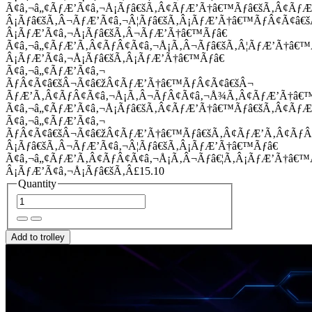
Ã¢â‚¬â„¢ÃƒÆ’Ã¢â‚¬Å¡Ãƒâ€šÃ‚Â¢ÃƒÆ’Ã†â€™Ãƒâ€šÃ‚Â¢Ãƒ
Â¡Ãƒâ€šÃ‚Â¬ÃƒÆ’Ã¢â‚¬Â¦Ãƒâ€šÃ‚Â¡ÃƒÆ’Ã†â€™ÃƒÂ¢Ã¢â
Â¡ÃƒÆ’Ã¢â‚¬Å¡Ãƒâ€šÃ‚Â¬ÃƒÆ’Ã†â€™Ãƒâ€
Ã¢â‚¬â„¢ÃƒÆ’Ã‚Â¢ÃƒÂ¢Ã¢â‚¬Å¡Ã‚Â¬Ãƒâ€šÃ‚Â¦ÃƒÆ’Ã†â€
Â¡ÃƒÆ’Ã¢â‚¬Å¡Ãƒâ€šÃ‚Â¡ÃƒÆ’Ã†â€™Ãƒâ€
Ã¢â‚¬â„¢ÃƒÆ’Ã¢â‚¬
ÃƒÂ¢Ã¢â€šÂ¬Ã¢â€žÂ¢ÃƒÆ’Ã†â€™ÃƒÂ¢Ã¢â€šÂ¬
ÃƒÆ’Ã‚Â¢ÃƒÂ¢Ã¢â‚¬Å¡Ã‚Â¬ÃƒÂ¢Ã¢â‚¬Å¾Ã‚Â¢ÃƒÆ’Ã†â€
Ã¢â‚¬â„¢ÃƒÆ’Ã¢â‚¬Å¡Ãƒâ€šÃ‚Â¢ÃƒÆ’Ã†â€™Ãƒâ€šÃ‚Â¢ÃƒÆ
Ã¢â‚¬â„¢ÃƒÆ’Ã¢â‚¬
ÃƒÂ¢Ã¢â€šÂ¬Ã¢â€žÂ¢ÃƒÆ’Ã†â€™Ãƒâ€šÃ‚Â¢ÃƒÆ’Ã‚Â¢Ãƒ
Â¡Ãƒâ€šÃ‚Â¬ÃƒÆ’Ã¢â‚¬Â¦Ãƒâ€šÃ‚Â¡ÃƒÆ’Ã†â€™Ãƒâ€
Ã¢â‚¬â„¢ÃƒÆ’Ã‚Â¢ÃƒÂ¢Ã¢â‚¬Å¡Ã‚Â¬Ãƒâ€¦Ã‚Â¡ÃƒÆ’Ã†â€
Â¡ÃƒÆ’Ã¢â‚¬Å¡Ãƒâ€šÃ‚Â£15.10
Quantity
Add to trolley