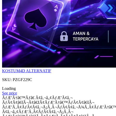
KOSTUM4D ALTERNATIF
SKU: PZGF229C
Loading
See price
ÃƒÆ’Ã†â€™Ãƒâ€ Ã¢â‚¬â„¢ÃƒÆ’Ã¢â‚¬
ÃƒÂ¢Ã¢â€šÂ¬Ã¢â€žÂ¢ÃƒÆ’Ã†â€™ÃƒÂ¢Ã¢â€šÂ¬
ÃƒÆ’Ã‚Â¢ÃƒÂ¢Ã¢â‚¬Å¡Ã‚Â¬ÃƒÂ¢Ã¢â‚¬Å¾Ã‚Â¢ÃƒÆ’Ã†â€
Ã¢â‚¬â„¢ÃƒÆ’Ã‚Â¢ÃƒÂ¢Ã¢â‚¬Å¡Ã‚Â¬