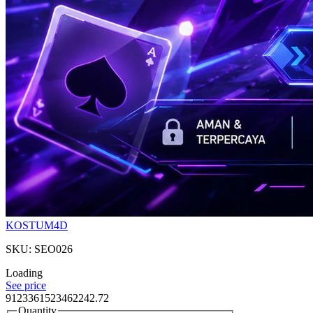
KOSTUM4D
SKU: SEO026
Loading
See price
9123361523462242.72
Quantity