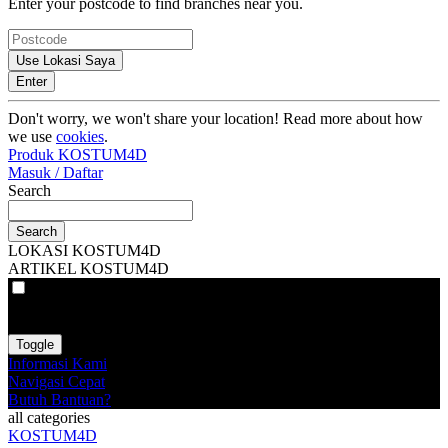
Enter your postcode to find branches near you.
Use Lokasi Saya
Enter
Don't worry, we won't share your location! Read more about how
we use
cookies
.
Produk KOSTUM4D
Masuk / Daftar
Search
Search
LOKASI KOSTUM4D
ARTIKEL KOSTUM4D
VAT
EX
INC
Toggle
Informasi Kami
Navigasi Cepat
Butuh Bantuan?
all categories
KOSTUM4D