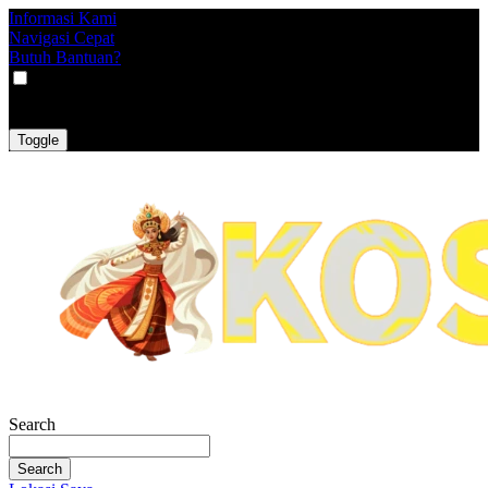
Informasi Kami
Navigasi Cepat
Butuh Bantuan?
VAT
EX
INC
Toggle
Search
Search