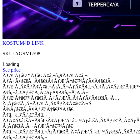
KOSTUM4D LINK
SKU: AGSML598
Loading
See price
ÃƒÆ’Ã†â€™Ãƒâ€ Ã¢â‚¬â„¢ÃƒÆ’Ã¢â‚¬
ÃƒÂ¢Ã¢â€šÂ¬Ã¢â€žÂ¢ÃƒÆ’Ã†â€™ÃƒÂ¢Ã¢â€šÂ¬
ÃƒÆ’Ã‚Â¢ÃƒÂ¢Ã¢â‚¬Å¡Ã‚Â¬ÃƒÂ¢Ã¢â‚¬Å¾Ã‚Â¢ÃƒÆ’Ã†â€
Ã¢â‚¬â„¢ÃƒÆ’Ã‚Â¢ÃƒÂ¢Ã¢â‚¬Å¡Ã‚Â¬
ÃƒÆ’Ã†â€™Ãƒâ€šÃ‚Â¢ÃƒÆ’Ã‚Â¢ÃƒÂ¢Ã¢â€šÂ¬Ã…
Â¡Ãƒâ€šÃ‚Â¬ÃƒÆ’Ã‚Â¢ÃƒÂ¢Ã¢â€šÂ¬Ã…
Â¾Ãƒâ€šÃ‚Â¢ÃƒÆ’Ã†â€™Ãƒâ€
Ã¢â‚¬â„¢ÃƒÆ’Ã¢â‚¬
ÃƒÂ¢Ã¢â€šÂ¬Ã¢â€žÂ¢ÃƒÆ’Ã†â€™Ãƒâ€šÃ‚Â¢ÃƒÆ’Ã‚Â¢Ãƒ
Â¡Ãƒâ€šÃ‚Â¬ ÃƒÆ’Ã†â€™Ãƒâ€
Ã¢â‚¬â„¢ÃƒÆ’Ã¢â‚¬Å¡Ãƒâ€šÃ‚Â¢ÃƒÆ’Ã†â€™Ãƒâ€šÃ‚Â¢ÃƒÆ
Ã¢â‚¬â„¢ÃƒÆ’Ã¢â‚¬