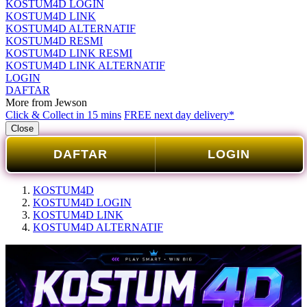
KOSTUM4D LOGIN
KOSTUM4D LINK
KOSTUM4D ALTERNATIF
KOSTUM4D RESMI
KOSTUM4D LINK RESMI
KOSTUM4D LINK ALTERNATIF
LOGIN
DAFTAR
More from Jewson
Click & Collect in 15 mins
FREE next day delivery*
Close
DAFTAR
LOGIN
KOSTUM4D
KOSTUM4D LOGIN
KOSTUM4D LINK
KOSTUM4D ALTERNATIF