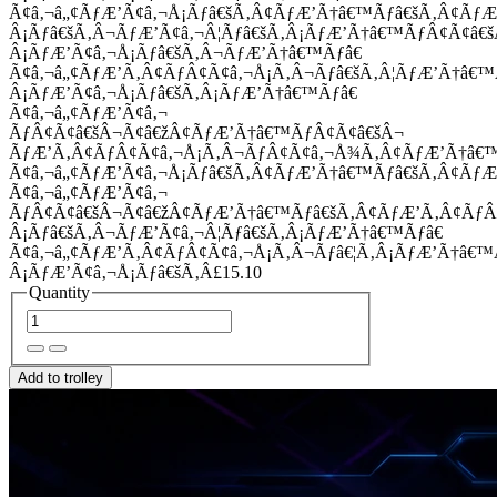
Ã¢â‚¬â„¢ÃƒÆ’Ã¢â‚¬Å¡Ãƒâ€šÃ‚Â¢ÃƒÆ’Ã†â€™Ãƒâ€šÃ‚Â¢Ãƒ
Â¡Ãƒâ€šÃ‚Â¬ÃƒÆ’Ã¢â‚¬Â¦Ãƒâ€šÃ‚Â¡ÃƒÆ’Ã†â€™ÃƒÂ¢Ã¢â
Â¡ÃƒÆ’Ã¢â‚¬Å¡Ãƒâ€šÃ‚Â¬ÃƒÆ’Ã†â€™Ãƒâ€
Ã¢â‚¬â„¢ÃƒÆ’Ã‚Â¢ÃƒÂ¢Ã¢â‚¬Å¡Ã‚Â¬Ãƒâ€šÃ‚Â¦ÃƒÆ’Ã†â€
Â¡ÃƒÆ’Ã¢â‚¬Å¡Ãƒâ€šÃ‚Â¡ÃƒÆ’Ã†â€™Ãƒâ€
Ã¢â‚¬â„¢ÃƒÆ’Ã¢â‚¬
ÃƒÂ¢Ã¢â€šÂ¬Ã¢â€žÂ¢ÃƒÆ’Ã†â€™ÃƒÂ¢Ã¢â€šÂ¬
ÃƒÆ’Ã‚Â¢ÃƒÂ¢Ã¢â‚¬Å¡Ã‚Â¬ÃƒÂ¢Ã¢â‚¬Å¾Ã‚Â¢ÃƒÆ’Ã†â€
Ã¢â‚¬â„¢ÃƒÆ’Ã¢â‚¬Å¡Ãƒâ€šÃ‚Â¢ÃƒÆ’Ã†â€™Ãƒâ€šÃ‚Â¢ÃƒÆ
Ã¢â‚¬â„¢ÃƒÆ’Ã¢â‚¬
ÃƒÂ¢Ã¢â€šÂ¬Ã¢â€žÂ¢ÃƒÆ’Ã†â€™Ãƒâ€šÃ‚Â¢ÃƒÆ’Ã‚Â¢Ãƒ
Â¡Ãƒâ€šÃ‚Â¬ÃƒÆ’Ã¢â‚¬Â¦Ãƒâ€šÃ‚Â¡ÃƒÆ’Ã†â€™Ãƒâ€
Ã¢â‚¬â„¢ÃƒÆ’Ã‚Â¢ÃƒÂ¢Ã¢â‚¬Å¡Ã‚Â¬Ãƒâ€¦Ã‚Â¡ÃƒÆ’Ã†â€
Â¡ÃƒÆ’Ã¢â‚¬Å¡Ãƒâ€šÃ‚Â£15.10
Quantity
Add to trolley