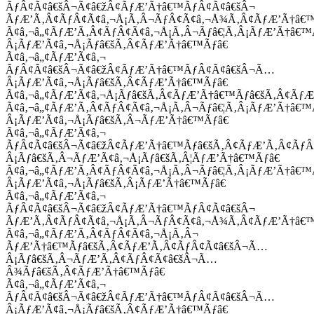
ÃƒÂ¢Ã¢â€šÂ¬Ã¢â€žÂ¢ÃƒÆ’Ã†â€™ÃƒÂ¢Ã¢â€šÂ¬
ÃƒÆ’Ã‚Â¢ÃƒÂ¢Ã¢â‚¬Å¡Ã‚Â¬ÃƒÂ¢Ã¢â‚¬Å¾Ã‚Â¢ÃƒÆ’Ã†â€
Ã¢â‚¬â„¢ÃƒÆ’Ã‚Â¢ÃƒÂ¢Ã¢â‚¬Å¡Ã‚Â¬Ãƒâ€¦Ã‚Â¡ÃƒÆ’Ã†â€
Â¡ÃƒÆ’Ã¢â‚¬Å¡Ãƒâ€šÃ‚Â¢ÃƒÆ’Ã†â€™Ãƒâ€
Ã¢â‚¬â„¢ÃƒÆ’Ã¢â‚¬
ÃƒÂ¢Ã¢â€šÂ¬Ã¢â€žÂ¢ÃƒÆ’Ã†â€™ÃƒÂ¢Ã¢â€šÂ¬Ã…
Â¡ÃƒÆ’Ã¢â‚¬Å¡Ãƒâ€šÃ‚Â¢ÃƒÆ’Ã†â€™Ãƒâ€
Ã¢â‚¬â„¢ÃƒÆ’Ã¢â‚¬Å¡Ãƒâ€šÃ‚Â¢ÃƒÆ’Ã†â€™Ãƒâ€šÃ‚Â¢ÃƒÆ
Ã¢â‚¬â„¢ÃƒÆ’Ã‚Â¢ÃƒÂ¢Ã¢â‚¬Å¡Ã‚Â¬Ãƒâ€¦Ã‚Â¡ÃƒÆ’Ã†â€
Â¡ÃƒÆ’Ã¢â‚¬Å¡Ãƒâ€šÃ‚Â¬ÃƒÆ’Ã†â€™Ãƒâ€
Ã¢â‚¬â„¢ÃƒÆ’Ã¢â‚¬
ÃƒÂ¢Ã¢â€šÂ¬Ã¢â€žÂ¢ÃƒÆ’Ã†â€™Ãƒâ€šÃ‚Â¢ÃƒÆ’Ã‚Â¢Ãƒ
Â¡Ãƒâ€šÃ‚Â¬ÃƒÆ’Ã¢â‚¬Å¡Ãƒâ€šÃ‚Â¦ÃƒÆ’Ã†â€™Ãƒâ€
Ã¢â‚¬â„¢ÃƒÆ’Ã‚Â¢ÃƒÂ¢Ã¢â‚¬Å¡Ã‚Â¬Ãƒâ€¦Ã‚Â¡ÃƒÆ’Ã†â€
Â¡ÃƒÆ’Ã¢â‚¬Å¡Ãƒâ€šÃ‚Â¡ÃƒÆ’Ã†â€™Ãƒâ€
Ã¢â‚¬â„¢ÃƒÆ’Ã¢â‚¬
ÃƒÂ¢Ã¢â€šÂ¬Ã¢â€žÂ¢ÃƒÆ’Ã†â€™ÃƒÂ¢Ã¢â€šÂ¬
ÃƒÆ’Ã‚Â¢ÃƒÂ¢Ã¢â‚¬Å¡Ã‚Â¬ÃƒÂ¢Ã¢â‚¬Å¾Ã‚Â¢ÃƒÆ’Ã†â€
Ã¢â‚¬â„¢ÃƒÆ’Ã‚Â¢ÃƒÂ¢Ã¢â‚¬Å¡Ã‚Â¬
ÃƒÆ’Ã†â€™Ãƒâ€šÃ‚Â¢ÃƒÆ’Ã‚Â¢ÃƒÂ¢Ã¢â€šÂ¬Ã…
Â¡Ãƒâ€šÃ‚Â¬ÃƒÆ’Ã‚Â¢ÃƒÂ¢Ã¢â€šÂ¬Ã…
Â¾Ãƒâ€šÃ‚Â¢ÃƒÆ’Ã†â€™Ãƒâ€
Ã¢â‚¬â„¢ÃƒÆ’Ã¢â‚¬
ÃƒÂ¢Ã¢â€šÂ¬Ã¢â€žÂ¢ÃƒÆ’Ã†â€™ÃƒÂ¢Ã¢â€šÂ¬Ã…
Â¡ÃƒÆ’Ã¢â‚¬Å¡Ãƒâ€šÃ‚Â¢ÃƒÆ’Ã†â€™Ãƒâ€