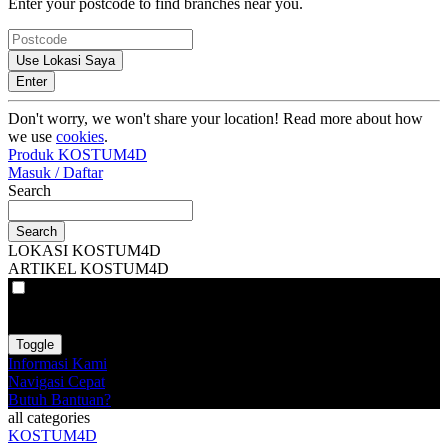
Enter your postcode to find branches near you.
Use Lokasi Saya
Enter
Don't worry, we won't share your location! Read more about how
we use
cookies
.
Produk KOSTUM4D
Masuk / Daftar
Search
Search
LOKASI KOSTUM4D
ARTIKEL KOSTUM4D
VAT
EX
INC
Toggle
Informasi Kami
Navigasi Cepat
Butuh Bantuan?
all categories
KOSTUM4D