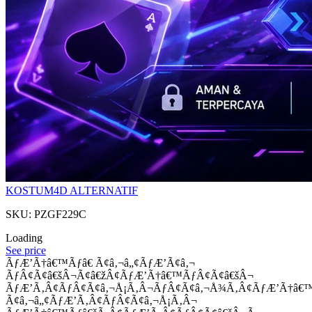
KOSTUM4D ALTERNATIF
SKU: PZGF229C
Loading
See price
ÃƒÆ’Ã†â€™Ãƒâ€ Ã¢â‚¬â„¢ÃƒÆ’Ã¢â‚¬
ÃƒÂ¢Ã¢â€šÂ¬Ã¢â€žÂ¢ÃƒÆ’Ã†â€™ÃƒÂ¢Ã¢â€šÂ¬
ÃƒÆ’Ã‚Â¢ÃƒÂ¢Ã¢â‚¬Å¡Ã‚Â¬ÃƒÂ¢Ã¢â‚¬Å¾Ã‚Â¢ÃƒÆ’Ã†â€
Ã¢â‚¬â„¢ÃƒÆ’Ã‚Â¢ÃƒÂ¢Ã¢â‚¬Å¡Ã‚Â¬