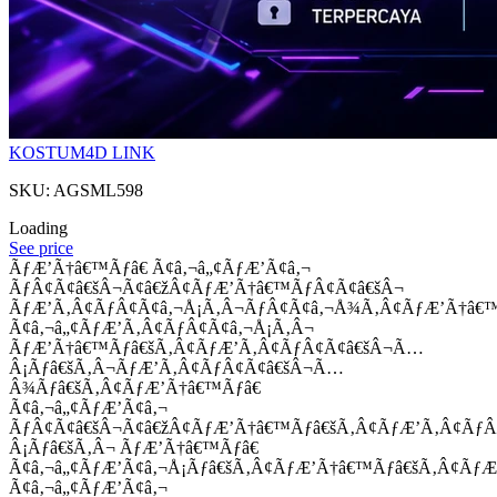
KOSTUM4D LINK
SKU: AGSML598
Loading
See price
ÃƒÆ’Ã†â€™Ãƒâ€ Ã¢â‚¬â„¢ÃƒÆ’Ã¢â‚¬
ÃƒÂ¢Ã¢â€šÂ¬Ã¢â€žÂ¢ÃƒÆ’Ã†â€™ÃƒÂ¢Ã¢â€šÂ¬
ÃƒÆ’Ã‚Â¢ÃƒÂ¢Ã¢â‚¬Å¡Ã‚Â¬ÃƒÂ¢Ã¢â‚¬Å¾Ã‚Â¢ÃƒÆ’Ã†â€
Ã¢â‚¬â„¢ÃƒÆ’Ã‚Â¢ÃƒÂ¢Ã¢â‚¬Å¡Ã‚Â¬
ÃƒÆ’Ã†â€™Ãƒâ€šÃ‚Â¢ÃƒÆ’Ã‚Â¢ÃƒÂ¢Ã¢â€šÂ¬Ã…
Â¡Ãƒâ€šÃ‚Â¬ÃƒÆ’Ã‚Â¢ÃƒÂ¢Ã¢â€šÂ¬Ã…
Â¾Ãƒâ€šÃ‚Â¢ÃƒÆ’Ã†â€™Ãƒâ€
Ã¢â‚¬â„¢ÃƒÆ’Ã¢â‚¬
ÃƒÂ¢Ã¢â€šÂ¬Ã¢â€žÂ¢ÃƒÆ’Ã†â€™Ãƒâ€šÃ‚Â¢ÃƒÆ’Ã‚Â¢Ãƒ
Â¡Ãƒâ€šÃ‚Â¬ ÃƒÆ’Ã†â€™Ãƒâ€
Ã¢â‚¬â„¢ÃƒÆ’Ã¢â‚¬Å¡Ãƒâ€šÃ‚Â¢ÃƒÆ’Ã†â€™Ãƒâ€šÃ‚Â¢ÃƒÆ
Ã¢â‚¬â„¢ÃƒÆ’Ã¢â‚¬