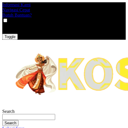
Informasi Kami
Navigasi Cepat
Butuh Bantuan?
VAT
EX
INC
Toggle
Search
Search