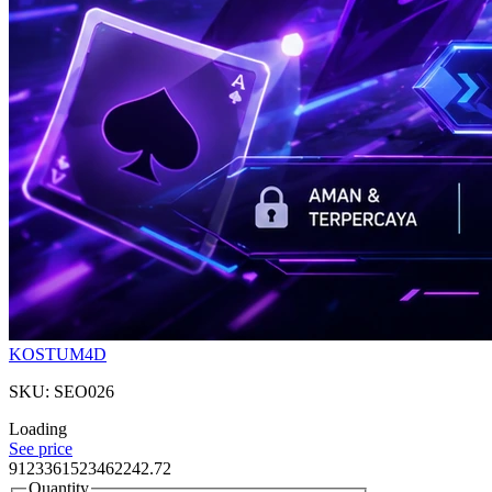
KOSTUM4D
SKU: SEO026
Loading
See price
9123361523462242.72
Quantity