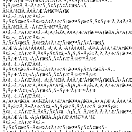
ÃƒÆ’Ã†â€™Ãƒâ€šÃ‚Â¢ÃƒÆ’Ã‚Â¢ÃƒÂ¢Ã¢â€šÂ¬Ã…
Â¡Ãƒâ€šÃ‚Â¬ÃƒÆ’Ã‚Â¢ÃƒÂ¢Ã¢â€šÂ¬Ã…
Â¾Ãƒâ€šÃ‚Â¢ÃƒÆ’Ã†â€™Ãƒâ€
Ã¢â‚¬â„¢ÃƒÆ’Ã¢â‚¬
ÃƒÂ¢Ã¢â€šÂ¬Ã¢â€žÂ¢ÃƒÆ’Ã†â€™Ãƒâ€šÃ‚Â¢ÃƒÆ’Ã‚Â¢Ãƒ
Â¡Ãƒâ€šÃ‚Â¬ ÃƒÆ’Ã†â€™Ãƒâ€
Ã¢â‚¬â„¢ÃƒÆ’Ã¢â‚¬Å¡Ãƒâ€šÃ‚Â¢ÃƒÆ’Ã†â€™Ãƒâ€šÃ‚Â¢ÃƒÆ
Ã¢â‚¬â„¢ÃƒÆ’Ã¢â‚¬
ÃƒÂ¢Ã¢â€šÂ¬Ã¢â€žÂ¢ÃƒÆ’Ã†â€™ÃƒÂ¢Ã¢â€šÂ¬
ÃƒÆ’Ã‚Â¢ÃƒÂ¢Ã¢â‚¬Å¡Ã‚Â¬ÃƒÂ¢Ã¢â‚¬Å¾Ã‚Â¢ÃƒÆ’Ã†â€
Ã¢â‚¬â„¢ÃƒÆ’Ã‚Â¢ÃƒÂ¢Ã¢â‚¬Å¡Ã‚Â¬Ãƒâ€¦Ã‚Â¡ÃƒÆ’Ã†â€
Â¡ÃƒÆ’Ã¢â‚¬Å¡Ãƒâ€šÃ‚Â¢ÃƒÆ’Ã†â€™Ãƒâ€
Ã¢â‚¬â„¢ÃƒÆ’Ã¢â‚¬
ÃƒÂ¢Ã¢â€šÂ¬Ã¢â€žÂ¢ÃƒÆ’Ã†â€™ÃƒÂ¢Ã¢â€šÂ¬Ã…
Â¡ÃƒÆ’Ã¢â‚¬Å¡Ãƒâ€šÃ‚Â¢ÃƒÆ’Ã†â€™Ãƒâ€
Ã¢â‚¬â„¢ÃƒÆ’Ã¢â‚¬Å¡Ãƒâ€šÃ‚Â¢ÃƒÆ’Ã†â€™Ãƒâ€šÃ‚Â¢ÃƒÆ
Ã¢â‚¬â„¢ÃƒÆ’Ã‚Â¢ÃƒÂ¢Ã¢â‚¬Å¡Ã‚Â¬Ãƒâ€¦Ã‚Â¡ÃƒÆ’Ã†â€
Â¡ÃƒÆ’Ã¢â‚¬Å¡Ãƒâ€šÃ‚Â¬ÃƒÆ’Ã†â€™Ãƒâ€
Ã¢â‚¬â„¢ÃƒÆ’Ã¢â‚¬
ÃƒÂ¢Ã¢â€šÂ¬Ã¢â€žÂ¢ÃƒÆ’Ã†â€™Ãƒâ€šÃ‚Â¢ÃƒÆ’Ã‚Â¢Ãƒ
Â¡Ãƒâ€šÃ‚Â¬ÃƒÆ’Ã¢â‚¬Å¡Ãƒâ€šÃ‚Â¦ÃƒÆ’Ã†â€™Ãƒâ€
Ã¢â‚¬â„¢ÃƒÆ’Ã‚Â¢ÃƒÂ¢Ã¢â‚¬Å¡Ã‚Â¬Ãƒâ€¦Ã‚Â¡ÃƒÆ’Ã†â€
Â¡ÃƒÆ’Ã¢â‚¬Å¡Ãƒâ€šÃ‚Â¡ÃƒÆ’Ã†â€™Ãƒâ€
Ã¢â‚¬â„¢ÃƒÆ’Ã¢â‚¬
ÃƒÂ¢Ã¢â€šÂ¬Ã¢â€žÂ¢ÃƒÆ’Ã†â€™ÃƒÂ¢Ã¢â€šÂ¬