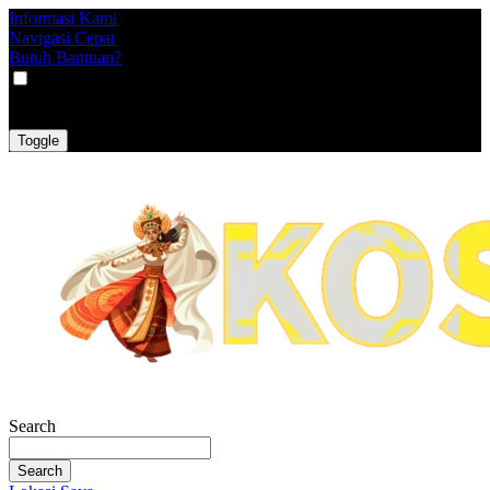
Informasi Kami
Navigasi Cepat
Butuh Bantuan?
VAT
EX
INC
Toggle
Search
Search