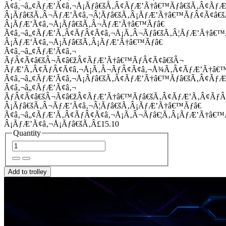
Ã¢â‚¬â„¢ÃƒÆ’Ã¢â‚¬Å¡Ãƒâ€šÃ‚Â¢ÃƒÆ’Ã†â€™Ãƒâ€šÃ‚Â¢Ãƒ
Â¡Ãƒâ€šÃ‚Â¬ÃƒÆ’Ã¢â‚¬Â¦Ãƒâ€šÃ‚Â¡ÃƒÆ’Ã†â€™ÃƒÂ¢Ã¢â
Â¡ÃƒÆ’Ã¢â‚¬Å¡Ãƒâ€šÃ‚Â¬ÃƒÆ’Ã†â€™Ãƒâ€
Ã¢â‚¬â„¢ÃƒÆ’Ã‚Â¢ÃƒÂ¢Ã¢â‚¬Å¡Ã‚Â¬Ãƒâ€šÃ‚Â¦ÃƒÆ’Ã†â€
Â¡ÃƒÆ’Ã¢â‚¬Å¡Ãƒâ€šÃ‚Â¡ÃƒÆ’Ã†â€™Ãƒâ€
Ã¢â‚¬â„¢ÃƒÆ’Ã¢â‚¬
ÃƒÂ¢Ã¢â€šÂ¬Ã¢â€žÂ¢ÃƒÆ’Ã†â€™ÃƒÂ¢Ã¢â€šÂ¬
ÃƒÆ’Ã‚Â¢ÃƒÂ¢Ã¢â‚¬Å¡Ã‚Â¬ÃƒÂ¢Ã¢â‚¬Å¾Ã‚Â¢ÃƒÆ’Ã†â€
Ã¢â‚¬â„¢ÃƒÆ’Ã¢â‚¬Å¡Ãƒâ€šÃ‚Â¢ÃƒÆ’Ã†â€™Ãƒâ€šÃ‚Â¢ÃƒÆ
Ã¢â‚¬â„¢ÃƒÆ’Ã¢â‚¬
ÃƒÂ¢Ã¢â€šÂ¬Ã¢â€žÂ¢ÃƒÆ’Ã†â€™Ãƒâ€šÃ‚Â¢ÃƒÆ’Ã‚Â¢Ãƒ
Â¡Ãƒâ€šÃ‚Â¬ÃƒÆ’Ã¢â‚¬Â¦Ãƒâ€šÃ‚Â¡ÃƒÆ’Ã†â€™Ãƒâ€
Ã¢â‚¬â„¢ÃƒÆ’Ã‚Â¢ÃƒÂ¢Ã¢â‚¬Å¡Ã‚Â¬Ãƒâ€¦Ã‚Â¡ÃƒÆ’Ã†â€
Â¡ÃƒÆ’Ã¢â‚¬Å¡Ãƒâ€šÃ‚Â£15.10
Quantity
Add to trolley