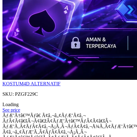
KOSTUM4D ALTERNATIF
SKU: PZGF229C
Loading
See price
ÃƒÆ’Ã†â€™Ãƒâ€ Ã¢â‚¬â„¢ÃƒÆ’Ã¢â‚¬
ÃƒÂ¢Ã¢â€šÂ¬Ã¢â€žÂ¢ÃƒÆ’Ã†â€™ÃƒÂ¢Ã¢â€šÂ¬
ÃƒÆ’Ã‚Â¢ÃƒÂ¢Ã¢â‚¬Å¡Ã‚Â¬ÃƒÂ¢Ã¢â‚¬Å¾Ã‚Â¢ÃƒÆ’Ã†â€
Ã¢â‚¬â„¢ÃƒÆ’Ã‚Â¢ÃƒÂ¢Ã¢â‚¬Å¡Ã‚Â¬