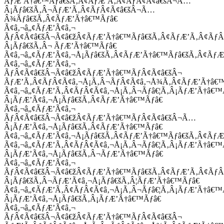
ÃƒÆ’Ã†â€™Ãƒâ€šÃ‚Â¢ÃƒÆ’Ã‚Â¢ÃƒÂ¢Ã¢â€šÂ¬Ã…
Â¡Ãƒâ€šÃ‚Â¬ÃƒÆ’Ã‚Â¢ÃƒÂ¢Ã¢â€šÂ¬Ã…
Â¾Ãƒâ€šÃ‚Â¢ÃƒÆ’Ã†â€™Ãƒâ€
Ã¢â‚¬â„¢ÃƒÆ’Ã¢â‚¬
ÃƒÂ¢Ã¢â€šÂ¬Ã¢â€žÂ¢ÃƒÆ’Ã†â€™Ãƒâ€šÃ‚Â¢ÃƒÆ’Ã‚Â¢Ãƒ
Â¡Ãƒâ€šÃ‚Â¬ ÃƒÆ’Ã†â€™Ãƒâ€
Ã¢â‚¬â„¢ÃƒÆ’Ã¢â‚¬Å¡Ãƒâ€šÃ‚Â¢ÃƒÆ’Ã†â€™Ãƒâ€šÃ‚Â¢ÃƒÆ
Ã¢â‚¬â„¢ÃƒÆ’Ã¢â‚¬
ÃƒÂ¢Ã¢â€šÂ¬Ã¢â€žÂ¢ÃƒÆ’Ã†â€™ÃƒÂ¢Ã¢â€šÂ¬
ÃƒÆ’Ã‚Â¢ÃƒÂ¢Ã¢â‚¬Å¡Ã‚Â¬ÃƒÂ¢Ã¢â‚¬Å¾Ã‚Â¢ÃƒÆ’Ã†â€
Ã¢â‚¬â„¢ÃƒÆ’Ã‚Â¢ÃƒÂ¢Ã¢â‚¬Å¡Ã‚Â¬Ãƒâ€¦Ã‚Â¡ÃƒÆ’Ã†â€
Â¡ÃƒÆ’Ã¢â‚¬Å¡Ãƒâ€šÃ‚Â¢ÃƒÆ’Ã†â€™Ãƒâ€
Ã¢â‚¬â„¢ÃƒÆ’Ã¢â‚¬
ÃƒÂ¢Ã¢â€šÂ¬Ã¢â€žÂ¢ÃƒÆ’Ã†â€™ÃƒÂ¢Ã¢â€šÂ¬Ã…
Â¡ÃƒÆ’Ã¢â‚¬Å¡Ãƒâ€šÃ‚Â¢ÃƒÆ’Ã†â€™Ãƒâ€
Ã¢â‚¬â„¢ÃƒÆ’Ã¢â‚¬Å¡Ãƒâ€šÃ‚Â¢ÃƒÆ’Ã†â€™Ãƒâ€šÃ‚Â¢ÃƒÆ
Ã¢â‚¬â„¢ÃƒÆ’Ã‚Â¢ÃƒÂ¢Ã¢â‚¬Å¡Ã‚Â¬Ãƒâ€¦Ã‚Â¡ÃƒÆ’Ã†â€
Â¡ÃƒÆ’Ã¢â‚¬Å¡Ãƒâ€šÃ‚Â¬ÃƒÆ’Ã†â€™Ãƒâ€
Ã¢â‚¬â„¢ÃƒÆ’Ã¢â‚¬
ÃƒÂ¢Ã¢â€šÂ¬Ã¢â€žÂ¢ÃƒÆ’Ã†â€™Ãƒâ€šÃ‚Â¢ÃƒÆ’Ã‚Â¢Ãƒ
Â¡Ãƒâ€šÃ‚Â¬ÃƒÆ’Ã¢â‚¬Å¡Ãƒâ€šÃ‚Â¦ÃƒÆ’Ã†â€™Ãƒâ€
Ã¢â‚¬â„¢ÃƒÆ’Ã‚Â¢ÃƒÂ¢Ã¢â‚¬Å¡Ã‚Â¬Ãƒâ€¦Ã‚Â¡ÃƒÆ’Ã†â€
Â¡ÃƒÆ’Ã¢â‚¬Å¡Ãƒâ€šÃ‚Â¡ÃƒÆ’Ã†â€™Ãƒâ€
Ã¢â‚¬â„¢ÃƒÆ’Ã¢â‚¬
ÃƒÂ¢Ã¢â€šÂ¬Ã¢â€žÂ¢ÃƒÆ’Ã†â€™ÃƒÂ¢Ã¢â€šÂ¬