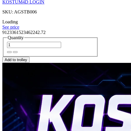
KOSTUM4D LOGIN
SKU: AGSTB006
Loading
See price
9123361523462242.72
Quantity
Add to trolley