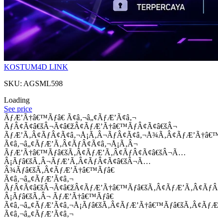
KOSTUM4D LINK
SKU: AGSML598
Loading
See price
ÃƒÆ’Ã†â€™Ãƒâ€ Ã¢â‚¬â„¢ÃƒÆ’Ã¢â‚¬
ÃƒÂ¢Ã¢â€šÂ¬Ã¢â€žÂ¢ÃƒÆ’Ã†â€™ÃƒÂ¢Ã¢â€šÂ¬
ÃƒÆ’Ã‚Â¢ÃƒÂ¢Ã¢â‚¬Å¡Ã‚Â¬ÃƒÂ¢Ã¢â‚¬Å¾Ã‚Â¢ÃƒÆ’Ã†â€
Ã¢â‚¬â„¢ÃƒÆ’Ã‚Â¢ÃƒÂ¢Ã¢â‚¬Å¡Ã‚Â¬
ÃƒÆ’Ã†â€™Ãƒâ€šÃ‚Â¢ÃƒÆ’Ã‚Â¢ÃƒÂ¢Ã¢â€šÂ¬Ã…
Â¡Ãƒâ€šÃ‚Â¬ÃƒÆ’Ã‚Â¢ÃƒÂ¢Ã¢â€šÂ¬Ã…
Â¾Ãƒâ€šÃ‚Â¢ÃƒÆ’Ã†â€™Ãƒâ€
Ã¢â‚¬â„¢ÃƒÆ’Ã¢â‚¬
ÃƒÂ¢Ã¢â€šÂ¬Ã¢â€žÂ¢ÃƒÆ’Ã†â€™Ãƒâ€šÃ‚Â¢ÃƒÆ’Ã‚Â¢Ãƒ
Â¡Ãƒâ€šÃ‚Â¬ ÃƒÆ’Ã†â€™Ãƒâ€
Ã¢â‚¬â„¢ÃƒÆ’Ã¢â‚¬Å¡Ãƒâ€šÃ‚Â¢ÃƒÆ’Ã†â€™Ãƒâ€šÃ‚Â¢ÃƒÆ
Ã¢â‚¬â„¢ÃƒÆ’Ã¢â‚¬