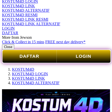
KOSTUM4D LOGIN
KOSTUM4D LINK
KOSTUM4D ALTERNATIF
KOSTUM4D RESMI
KOSTUM4D LINK RESMI
KOSTUM4D LINK ALTERNATIF
LOGIN
DAFTAR
More from Jewson
Click & Collect in 15 mins
FREE next day delivery*
Close
DAFTAR
LOGIN
KOSTUM4D
KOSTUM4D LOGIN
KOSTUM4D LINK
KOSTUM4D ALTERNATIF