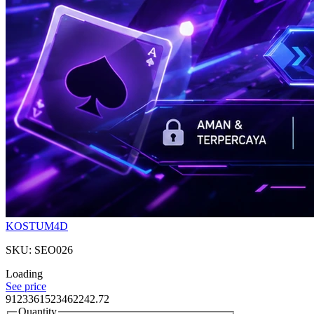
KOSTUM4D
SKU: SEO026
Loading
See price
9123361523462242.72
Quantity