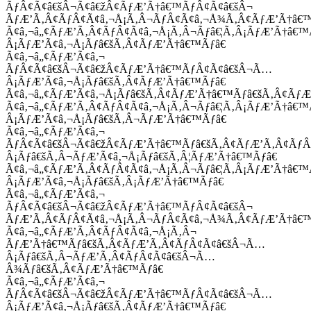
ÃƒÂ¢Ã¢â€šÂ¬Ã¢â€žÂ¢ÃƒÆ’Ã†â€™ÃƒÂ¢Ã¢â€šÂ¬
ÃƒÆ’Ã‚Â¢ÃƒÂ¢Ã¢â‚¬Å¡Ã‚Â¬ÃƒÂ¢Ã¢â‚¬Å¾Ã‚Â¢ÃƒÆ’Ã†â€
Ã¢â‚¬â„¢ÃƒÆ’Ã‚Â¢ÃƒÂ¢Ã¢â‚¬Å¡Ã‚Â¬Ãƒâ€¦Ã‚Â¡ÃƒÆ’Ã†â€
Â¡ÃƒÆ’Ã¢â‚¬Å¡Ãƒâ€šÃ‚Â¢ÃƒÆ’Ã†â€™Ãƒâ€
Ã¢â‚¬â„¢ÃƒÆ’Ã¢â‚¬
ÃƒÂ¢Ã¢â€šÂ¬Ã¢â€žÂ¢ÃƒÆ’Ã†â€™ÃƒÂ¢Ã¢â€šÂ¬Ã…
Â¡ÃƒÆ’Ã¢â‚¬Å¡Ãƒâ€šÃ‚Â¢ÃƒÆ’Ã†â€™Ãƒâ€
Ã¢â‚¬â„¢ÃƒÆ’Ã¢â‚¬Å¡Ãƒâ€šÃ‚Â¢ÃƒÆ’Ã†â€™Ãƒâ€šÃ‚Â¢ÃƒÆ
Ã¢â‚¬â„¢ÃƒÆ’Ã‚Â¢ÃƒÂ¢Ã¢â‚¬Å¡Ã‚Â¬Ãƒâ€¦Ã‚Â¡ÃƒÆ’Ã†â€
Â¡ÃƒÆ’Ã¢â‚¬Å¡Ãƒâ€šÃ‚Â¬ÃƒÆ’Ã†â€™Ãƒâ€
Ã¢â‚¬â„¢ÃƒÆ’Ã¢â‚¬
ÃƒÂ¢Ã¢â€šÂ¬Ã¢â€žÂ¢ÃƒÆ’Ã†â€™Ãƒâ€šÃ‚Â¢ÃƒÆ’Ã‚Â¢Ãƒ
Â¡Ãƒâ€šÃ‚Â¬ÃƒÆ’Ã¢â‚¬Å¡Ãƒâ€šÃ‚Â¦ÃƒÆ’Ã†â€™Ãƒâ€
Ã¢â‚¬â„¢ÃƒÆ’Ã‚Â¢ÃƒÂ¢Ã¢â‚¬Å¡Ã‚Â¬Ãƒâ€¦Ã‚Â¡ÃƒÆ’Ã†â€
Â¡ÃƒÆ’Ã¢â‚¬Å¡Ãƒâ€šÃ‚Â¡ÃƒÆ’Ã†â€™Ãƒâ€
Ã¢â‚¬â„¢ÃƒÆ’Ã¢â‚¬
ÃƒÂ¢Ã¢â€šÂ¬Ã¢â€žÂ¢ÃƒÆ’Ã†â€™ÃƒÂ¢Ã¢â€šÂ¬
ÃƒÆ’Ã‚Â¢ÃƒÂ¢Ã¢â‚¬Å¡Ã‚Â¬ÃƒÂ¢Ã¢â‚¬Å¾Ã‚Â¢ÃƒÆ’Ã†â€
Ã¢â‚¬â„¢ÃƒÆ’Ã‚Â¢ÃƒÂ¢Ã¢â‚¬Å¡Ã‚Â¬
ÃƒÆ’Ã†â€™Ãƒâ€šÃ‚Â¢ÃƒÆ’Ã‚Â¢ÃƒÂ¢Ã¢â€šÂ¬Ã…
Â¡Ãƒâ€šÃ‚Â¬ÃƒÆ’Ã‚Â¢ÃƒÂ¢Ã¢â€šÂ¬Ã…
Â¾Ãƒâ€šÃ‚Â¢ÃƒÆ’Ã†â€™Ãƒâ€
Ã¢â‚¬â„¢ÃƒÆ’Ã¢â‚¬
ÃƒÂ¢Ã¢â€šÂ¬Ã¢â€žÂ¢ÃƒÆ’Ã†â€™ÃƒÂ¢Ã¢â€šÂ¬Ã…
Â¡ÃƒÆ’Ã¢â‚¬Å¡Ãƒâ€šÃ‚Â¢ÃƒÆ’Ã†â€™Ãƒâ€