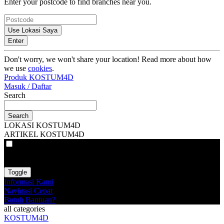
Enter your postcode to find branches near you.
Use Lokasi Saya
Enter
Don't worry, we won't share your location! Read more about how
we use
cookies
.
Produk KOSTUM4D
Masuk / Daftar
Search
Search
LOKASI KOSTUM4D
ARTIKEL KOSTUM4D
VAT
EX
INC
Toggle
Informasi Kami
Navigasi Cepat
Butuh Bantuan?
all categories
KOSTUM4D