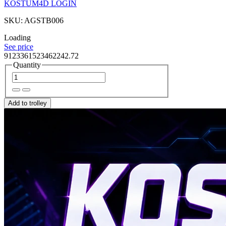
KOSTUM4D LOGIN
SKU: AGSTB006
Loading
See price
9123361523462242.72
Quantity
Add to trolley