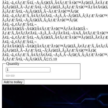
Ã¢â‚¬â„¢ÃƒÆ’Ã¢â‚¬Å¡Ãƒâ€šÃ‚Â¢ÃƒÆ’Ã†â€™Ãƒâ€šÃ‚Â¢Ãƒ
Â¡Ãƒâ€šÃ‚Â¬ÃƒÆ’Ã¢â‚¬Â¦Ãƒâ€šÃ‚Â¡ÃƒÆ’Ã†â€™ÃƒÂ¢Ã¢â
Â¡ÃƒÆ’Ã¢â‚¬Å¡Ãƒâ€šÃ‚Â¬ÃƒÆ’Ã†â€™Ãƒâ€
Ã¢â‚¬â„¢ÃƒÆ’Ã‚Â¢ÃƒÂ¢Ã¢â‚¬Å¡Ã‚Â¬Ãƒâ€šÃ‚Â¦ÃƒÆ’Ã†â€
Â¡ÃƒÆ’Ã¢â‚¬Å¡Ãƒâ€šÃ‚Â¡ÃƒÆ’Ã†â€™Ãƒâ€
Ã¢â‚¬â„¢ÃƒÆ’Ã¢â‚¬
ÃƒÂ¢Ã¢â€šÂ¬Ã¢â€žÂ¢ÃƒÆ’Ã†â€™ÃƒÂ¢Ã¢â€šÂ¬
ÃƒÆ’Ã‚Â¢ÃƒÂ¢Ã¢â‚¬Å¡Ã‚Â¬ÃƒÂ¢Ã¢â‚¬Å¾Ã‚Â¢ÃƒÆ’Ã†â€
Ã¢â‚¬â„¢ÃƒÆ’Ã¢â‚¬Å¡Ãƒâ€šÃ‚Â¢ÃƒÆ’Ã†â€™Ãƒâ€šÃ‚Â¢ÃƒÆ
Ã¢â‚¬â„¢ÃƒÆ’Ã¢â‚¬
ÃƒÂ¢Ã¢â€šÂ¬Ã¢â€žÂ¢ÃƒÆ’Ã†â€™Ãƒâ€šÃ‚Â¢ÃƒÆ’Ã‚Â¢Ãƒ
Â¡Ãƒâ€šÃ‚Â¬ÃƒÆ’Ã¢â‚¬Â¦Ãƒâ€šÃ‚Â¡ÃƒÆ’Ã†â€™Ãƒâ€
Ã¢â‚¬â„¢ÃƒÆ’Ã‚Â¢ÃƒÂ¢Ã¢â‚¬Å¡Ã‚Â¬Ãƒâ€¦Ã‚Â¡ÃƒÆ’Ã†â€
Â¡ÃƒÆ’Ã¢â‚¬Å¡Ãƒâ€šÃ‚Â£15.10
Quantity
Add to trolley