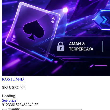
KOSTUM4D
SKU: SEO026
Loading
See price
9123361523462242.72
Quantity