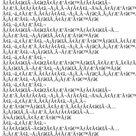
ÃƒÂ¢Ã¢â€šÂ¬Ã¢â€žÂ¢ÃƒÆ’Ã†â€™ÃƒÂ¢Ã¢â€šÂ¬
ÃƒÆ’Ã‚Â¢ÃƒÂ¢Ã¢â‚¬Å¡Ã‚Â¬ÃƒÂ¢Ã¢â‚¬Å¾Ã‚Â¢ÃƒÆ’Ã†â€
Ã¢â‚¬â„¢ÃƒÆ’Ã‚Â¢ÃƒÂ¢Ã¢â‚¬Å¡Ã‚Â¬Ãƒâ€¦Ã‚Â¡ÃƒÆ’Ã†â€
Â¡ÃƒÆ’Ã¢â‚¬Å¡Ãƒâ€šÃ‚Â¢ÃƒÆ’Ã†â€™Ãƒâ€
Ã¢â‚¬â„¢ÃƒÆ’Ã¢â‚¬
ÃƒÂ¢Ã¢â€šÂ¬Ã¢â€žÂ¢ÃƒÆ’Ã†â€™ÃƒÂ¢Ã¢â€šÂ¬Ã…
Â¡ÃƒÆ’Ã¢â‚¬Å¡Ãƒâ€šÃ‚Â¢ÃƒÆ’Ã†â€™Ãƒâ€
Ã¢â‚¬â„¢ÃƒÆ’Ã¢â‚¬Å¡Ãƒâ€šÃ‚Â¢ÃƒÆ’Ã†â€™Ãƒâ€šÃ‚Â¢ÃƒÆ
Ã¢â‚¬â„¢ÃƒÆ’Ã‚Â¢ÃƒÂ¢Ã¢â‚¬Å¡Ã‚Â¬Ãƒâ€¦Ã‚Â¡ÃƒÆ’Ã†â€
Â¡ÃƒÆ’Ã¢â‚¬Å¡Ãƒâ€šÃ‚Â¬ÃƒÆ’Ã†â€™Ãƒâ€
Ã¢â‚¬â„¢ÃƒÆ’Ã¢â‚¬
ÃƒÂ¢Ã¢â€šÂ¬Ã¢â€žÂ¢ÃƒÆ’Ã†â€™Ãƒâ€šÃ‚Â¢ÃƒÆ’Ã‚Â¢Ãƒ
Â¡Ãƒâ€šÃ‚Â¬ÃƒÆ’Ã¢â‚¬Å¡Ãƒâ€šÃ‚Â¦ÃƒÆ’Ã†â€™Ãƒâ€
Ã¢â‚¬â„¢ÃƒÆ’Ã‚Â¢ÃƒÂ¢Ã¢â‚¬Å¡Ã‚Â¬Ãƒâ€¦Ã‚Â¡ÃƒÆ’Ã†â€
Â¡ÃƒÆ’Ã¢â‚¬Å¡Ãƒâ€šÃ‚Â¡ÃƒÆ’Ã†â€™Ãƒâ€
Ã¢â‚¬â„¢ÃƒÆ’Ã¢â‚¬
ÃƒÂ¢Ã¢â€šÂ¬Ã¢â€žÂ¢ÃƒÆ’Ã†â€™ÃƒÂ¢Ã¢â€šÂ¬
ÃƒÆ’Ã‚Â¢ÃƒÂ¢Ã¢â‚¬Å¡Ã‚Â¬ÃƒÂ¢Ã¢â‚¬Å¾Ã‚Â¢ÃƒÆ’Ã†â€
Ã¢â‚¬â„¢ÃƒÆ’Ã‚Â¢ÃƒÂ¢Ã¢â‚¬Å¡Ã‚Â¬
ÃƒÆ’Ã†â€™Ãƒâ€šÃ‚Â¢ÃƒÆ’Ã‚Â¢ÃƒÂ¢Ã¢â€šÂ¬Ã…
Â¡Ãƒâ€šÃ‚Â¬ÃƒÆ’Ã‚Â¢ÃƒÂ¢Ã¢â€šÂ¬Ã…
Â¾Ãƒâ€šÃ‚Â¢ÃƒÆ’Ã†â€™Ãƒâ€
Ã¢â‚¬â„¢ÃƒÆ’Ã¢â‚¬
ÃƒÂ¢Ã¢â€šÂ¬Ã¢â€žÂ¢ÃƒÆ’Ã†â€™ÃƒÂ¢Ã¢â€šÂ¬Ã…
Â¡ÃƒÆ’Ã¢â‚¬Å¡Ãƒâ€šÃ‚Â¢ÃƒÆ’Ã†â€™Ãƒâ€