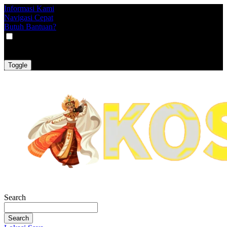
Informasi Kami
Navigasi Cepat
Butuh Bantuan?
VAT
EX
INC
Toggle
Search
Search