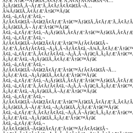
ÃƒÆ’Ã†â€™Ãƒâ€šÃ‚Â¢ÃƒÆ’Ã‚Â¢ÃƒÂ¢Ã¢â€šÂ¬Ã…
Â¡Ãƒâ€šÃ‚Â¬ÃƒÆ’Ã‚Â¢ÃƒÂ¢Ã¢â€šÂ¬Ã…
Â¾Ãƒâ€šÃ‚Â¢ÃƒÆ’Ã†â€™Ãƒâ€
Ã¢â‚¬â„¢ÃƒÆ’Ã¢â‚¬
ÃƒÂ¢Ã¢â€šÂ¬Ã¢â€žÂ¢ÃƒÆ’Ã†â€™Ãƒâ€šÃ‚Â¢ÃƒÆ’Ã‚Â¢Ãƒ
Â¡Ãƒâ€šÃ‚Â¬ ÃƒÆ’Ã†â€™Ãƒâ€
Ã¢â‚¬â„¢ÃƒÆ’Ã¢â‚¬Å¡Ãƒâ€šÃ‚Â¢ÃƒÆ’Ã†â€™Ãƒâ€šÃ‚Â¢ÃƒÆ
Ã¢â‚¬â„¢ÃƒÆ’Ã¢â‚¬
ÃƒÂ¢Ã¢â€šÂ¬Ã¢â€žÂ¢ÃƒÆ’Ã†â€™ÃƒÂ¢Ã¢â€šÂ¬
ÃƒÆ’Ã‚Â¢ÃƒÂ¢Ã¢â‚¬Å¡Ã‚Â¬ÃƒÂ¢Ã¢â‚¬Å¾Ã‚Â¢ÃƒÆ’Ã†â€
Ã¢â‚¬â„¢ÃƒÆ’Ã‚Â¢ÃƒÂ¢Ã¢â‚¬Å¡Ã‚Â¬Ãƒâ€¦Ã‚Â¡ÃƒÆ’Ã†â€
Â¡ÃƒÆ’Ã¢â‚¬Å¡Ãƒâ€šÃ‚Â¢ÃƒÆ’Ã†â€™Ãƒâ€
Ã¢â‚¬â„¢ÃƒÆ’Ã¢â‚¬
ÃƒÂ¢Ã¢â€šÂ¬Ã¢â€žÂ¢ÃƒÆ’Ã†â€™ÃƒÂ¢Ã¢â€šÂ¬Ã…
Â¡ÃƒÆ’Ã¢â‚¬Å¡Ãƒâ€šÃ‚Â¢ÃƒÆ’Ã†â€™Ãƒâ€
Ã¢â‚¬â„¢ÃƒÆ’Ã¢â‚¬Å¡Ãƒâ€šÃ‚Â¢ÃƒÆ’Ã†â€™Ãƒâ€šÃ‚Â¢ÃƒÆ
Ã¢â‚¬â„¢ÃƒÆ’Ã‚Â¢ÃƒÂ¢Ã¢â‚¬Å¡Ã‚Â¬Ãƒâ€¦Ã‚Â¡ÃƒÆ’Ã†â€
Â¡ÃƒÆ’Ã¢â‚¬Å¡Ãƒâ€šÃ‚Â¬ÃƒÆ’Ã†â€™Ãƒâ€
Ã¢â‚¬â„¢ÃƒÆ’Ã¢â‚¬
ÃƒÂ¢Ã¢â€šÂ¬Ã¢â€žÂ¢ÃƒÆ’Ã†â€™Ãƒâ€šÃ‚Â¢ÃƒÆ’Ã‚Â¢Ãƒ
Â¡Ãƒâ€šÃ‚Â¬ÃƒÆ’Ã¢â‚¬Å¡Ãƒâ€šÃ‚Â¦ÃƒÆ’Ã†â€™Ãƒâ€
Ã¢â‚¬â„¢ÃƒÆ’Ã‚Â¢ÃƒÂ¢Ã¢â‚¬Å¡Ã‚Â¬Ãƒâ€¦Ã‚Â¡ÃƒÆ’Ã†â€
Â¡ÃƒÆ’Ã¢â‚¬Å¡Ãƒâ€šÃ‚Â¡ÃƒÆ’Ã†â€™Ãƒâ€
Ã¢â‚¬â„¢ÃƒÆ’Ã¢â‚¬
ÃƒÂ¢Ã¢â€šÂ¬Ã¢â€žÂ¢ÃƒÆ’Ã†â€™ÃƒÂ¢Ã¢â€šÂ¬