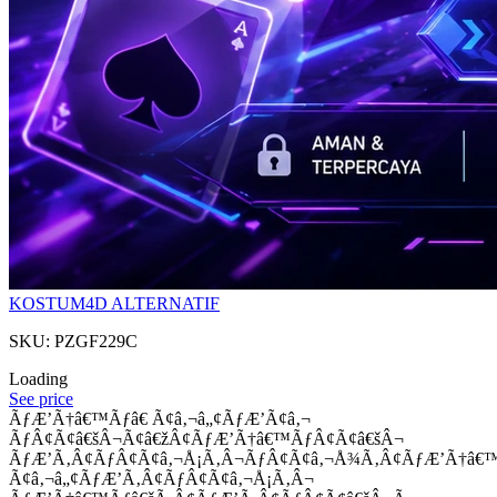
KOSTUM4D ALTERNATIF
SKU: PZGF229C
Loading
See price
ÃƒÆ’Ã†â€™Ãƒâ€ Ã¢â‚¬â„¢ÃƒÆ’Ã¢â‚¬
ÃƒÂ¢Ã¢â€šÂ¬Ã¢â€žÂ¢ÃƒÆ’Ã†â€™ÃƒÂ¢Ã¢â€šÂ¬
ÃƒÆ’Ã‚Â¢ÃƒÂ¢Ã¢â‚¬Å¡Ã‚Â¬ÃƒÂ¢Ã¢â‚¬Å¾Ã‚Â¢ÃƒÆ’Ã†â€
Ã¢â‚¬â„¢ÃƒÆ’Ã‚Â¢ÃƒÂ¢Ã¢â‚¬Å¡Ã‚Â¬