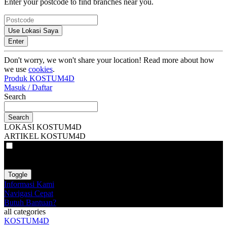
Enter your postcode to find branches near you.
Use Lokasi Saya
Enter
Don't worry, we won't share your location! Read more about how
we use
cookies
.
Produk KOSTUM4D
Masuk / Daftar
Search
Search
LOKASI KOSTUM4D
ARTIKEL KOSTUM4D
VAT
EX
INC
Toggle
Informasi Kami
Navigasi Cepat
Butuh Bantuan?
all categories
KOSTUM4D