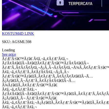
KOSTUM4D LINK
SKU: AGSML598
Loading
See price
ÃƒÆ’Ã†â€™Ãƒâ€ Ã¢â‚¬â„¢ÃƒÆ’Ã¢â‚¬
ÃƒÂ¢Ã¢â€šÂ¬Ã¢â€žÂ¢ÃƒÆ’Ã†â€™ÃƒÂ¢Ã¢â€šÂ¬
ÃƒÆ’Ã‚Â¢ÃƒÂ¢Ã¢â‚¬Å¡Ã‚Â¬ÃƒÂ¢Ã¢â‚¬Å¾Ã‚Â¢ÃƒÆ’Ã†â€
Ã¢â‚¬â„¢ÃƒÆ’Ã‚Â¢ÃƒÂ¢Ã¢â‚¬Å¡Ã‚Â¬
ÃƒÆ’Ã†â€™Ãƒâ€šÃ‚Â¢ÃƒÆ’Ã‚Â¢ÃƒÂ¢Ã¢â€šÂ¬Ã…
Â¡Ãƒâ€šÃ‚Â¬ÃƒÆ’Ã‚Â¢ÃƒÂ¢Ã¢â€šÂ¬Ã…
Â¾Ãƒâ€šÃ‚Â¢ÃƒÆ’Ã†â€™Ãƒâ€
Ã¢â‚¬â„¢ÃƒÆ’Ã¢â‚¬
ÃƒÂ¢Ã¢â€šÂ¬Ã¢â€žÂ¢ÃƒÆ’Ã†â€™Ãƒâ€šÃ‚Â¢ÃƒÆ’Ã‚Â¢Ãƒ
Â¡Ãƒâ€šÃ‚Â¬ ÃƒÆ’Ã†â€™Ãƒâ€
Ã¢â‚¬â„¢ÃƒÆ’Ã¢â‚¬Å¡Ãƒâ€šÃ‚Â¢ÃƒÆ’Ã†â€™Ãƒâ€šÃ‚Â¢ÃƒÆ
Ã¢â‚¬â„¢ÃƒÆ’Ã¢â‚¬