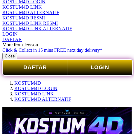
KOSTUM4D LOGIN
KOSTUM4D LINK
KOSTUM4D ALTERNATIF
KOSTUM4D RESMI
KOSTUM4D LINK RESMI
KOSTUM4D LINK ALTERNATIF
LOGIN
DAFTAR
More from Jewson
Click & Collect in 15 mins
FREE next day delivery*
Close
DAFTAR
LOGIN
KOSTUM4D
KOSTUM4D LOGIN
KOSTUM4D LINK
KOSTUM4D ALTERNATIF