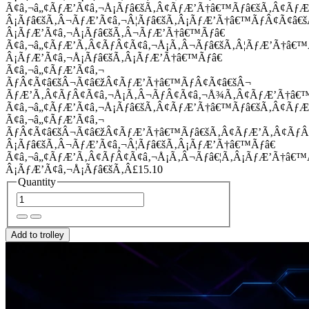
Ã¢â‚¬â„¢ÃƒÆ’Ã¢â‚¬Å¡Ãƒâ€šÃ‚Â¢ÃƒÆ’Ã†â€™Ãƒâ€šÃ‚Â¢Ãƒ
Â¡Ãƒâ€šÃ‚Â¬ÃƒÆ’Ã¢â‚¬Â¦Ãƒâ€šÃ‚Â¡ÃƒÆ’Ã†â€™ÃƒÂ¢Ã¢â
Â¡ÃƒÆ’Ã¢â‚¬Å¡Ãƒâ€šÃ‚Â¬ÃƒÆ’Ã†â€™Ãƒâ€
Ã¢â‚¬â„¢ÃƒÆ’Ã‚Â¢ÃƒÂ¢Ã¢â‚¬Å¡Ã‚Â¬Ãƒâ€šÃ‚Â¦ÃƒÆ’Ã†â€
Â¡ÃƒÆ’Ã¢â‚¬Å¡Ãƒâ€šÃ‚Â¡ÃƒÆ’Ã†â€™Ãƒâ€
Ã¢â‚¬â„¢ÃƒÆ’Ã¢â‚¬
ÃƒÂ¢Ã¢â€šÂ¬Ã¢â€žÂ¢ÃƒÆ’Ã†â€™ÃƒÂ¢Ã¢â€šÂ¬
ÃƒÆ’Ã‚Â¢ÃƒÂ¢Ã¢â‚¬Å¡Ã‚Â¬ÃƒÂ¢Ã¢â‚¬Å¾Ã‚Â¢ÃƒÆ’Ã†â€
Ã¢â‚¬â„¢ÃƒÆ’Ã¢â‚¬Å¡Ãƒâ€šÃ‚Â¢ÃƒÆ’Ã†â€™Ãƒâ€šÃ‚Â¢ÃƒÆ
Ã¢â‚¬â„¢ÃƒÆ’Ã¢â‚¬
ÃƒÂ¢Ã¢â€šÂ¬Ã¢â€žÂ¢ÃƒÆ’Ã†â€™Ãƒâ€šÃ‚Â¢ÃƒÆ’Ã‚Â¢Ãƒ
Â¡Ãƒâ€šÃ‚Â¬ÃƒÆ’Ã¢â‚¬Â¦Ãƒâ€šÃ‚Â¡ÃƒÆ’Ã†â€™Ãƒâ€
Ã¢â‚¬â„¢ÃƒÆ’Ã‚Â¢ÃƒÂ¢Ã¢â‚¬Å¡Ã‚Â¬Ãƒâ€¦Ã‚Â¡ÃƒÆ’Ã†â€
Â¡ÃƒÆ’Ã¢â‚¬Å¡Ãƒâ€šÃ‚Â£15.10
Quantity
Add to trolley