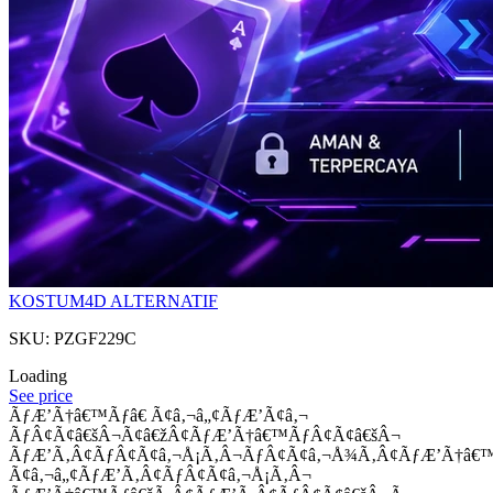
KOSTUM4D ALTERNATIF
SKU: PZGF229C
Loading
See price
ÃƒÆ’Ã†â€™Ãƒâ€ Ã¢â‚¬â„¢ÃƒÆ’Ã¢â‚¬
ÃƒÂ¢Ã¢â€šÂ¬Ã¢â€žÂ¢ÃƒÆ’Ã†â€™ÃƒÂ¢Ã¢â€šÂ¬
ÃƒÆ’Ã‚Â¢ÃƒÂ¢Ã¢â‚¬Å¡Ã‚Â¬ÃƒÂ¢Ã¢â‚¬Å¾Ã‚Â¢ÃƒÆ’Ã†â€
Ã¢â‚¬â„¢ÃƒÆ’Ã‚Â¢ÃƒÂ¢Ã¢â‚¬Å¡Ã‚Â¬