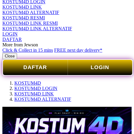
KOSTUM4D LOGIN
KOSTUM4D LINK
KOSTUM4D ALTERNATIF
KOSTUM4D RESMI
KOSTUM4D LINK RESMI
KOSTUM4D LINK ALTERNATIF
LOGIN
DAFTAR
More from Jewson
Click & Collect in 15 mins
FREE next day delivery*
Close
DAFTAR
LOGIN
KOSTUM4D
KOSTUM4D LOGIN
KOSTUM4D LINK
KOSTUM4D ALTERNATIF