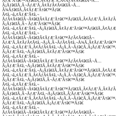
ÃƒÆ’Ã†â€™Ãƒâ€šÃ‚Â¢ÃƒÆ’Ã‚Â¢ÃƒÂ¢Ã¢â€šÂ¬Ã…
Â¡Ãƒâ€šÃ‚Â¬ÃƒÆ’Ã‚Â¢ÃƒÂ¢Ã¢â€šÂ¬Ã…
Â¾Ãƒâ€šÃ‚Â¢ÃƒÆ’Ã†â€™Ãƒâ€
Ã¢â‚¬â„¢ÃƒÆ’Ã¢â‚¬
ÃƒÂ¢Ã¢â€šÂ¬Ã¢â€žÂ¢ÃƒÆ’Ã†â€™Ãƒâ€šÃ‚Â¢ÃƒÆ’Ã‚Â¢Ãƒ
Â¡Ãƒâ€šÃ‚Â¬ ÃƒÆ’Ã†â€™Ãƒâ€
Ã¢â‚¬â„¢ÃƒÆ’Ã¢â‚¬Å¡Ãƒâ€šÃ‚Â¢ÃƒÆ’Ã†â€™Ãƒâ€šÃ‚Â¢ÃƒÆ
Ã¢â‚¬â„¢ÃƒÆ’Ã¢â‚¬
ÃƒÂ¢Ã¢â€šÂ¬Ã¢â€žÂ¢ÃƒÆ’Ã†â€™ÃƒÂ¢Ã¢â€šÂ¬
ÃƒÆ’Ã‚Â¢ÃƒÂ¢Ã¢â‚¬Å¡Ã‚Â¬ÃƒÂ¢Ã¢â‚¬Å¾Ã‚Â¢ÃƒÆ’Ã†â€
Ã¢â‚¬â„¢ÃƒÆ’Ã‚Â¢ÃƒÂ¢Ã¢â‚¬Å¡Ã‚Â¬Ãƒâ€¦Ã‚Â¡ÃƒÆ’Ã†â€
Â¡ÃƒÆ’Ã¢â‚¬Å¡Ãƒâ€šÃ‚Â¢ÃƒÆ’Ã†â€™Ãƒâ€
Ã¢â‚¬â„¢ÃƒÆ’Ã¢â‚¬
ÃƒÂ¢Ã¢â€šÂ¬Ã¢â€žÂ¢ÃƒÆ’Ã†â€™ÃƒÂ¢Ã¢â€šÂ¬Ã…
Â¡ÃƒÆ’Ã¢â‚¬Å¡Ãƒâ€šÃ‚Â¢ÃƒÆ’Ã†â€™Ãƒâ€
Ã¢â‚¬â„¢ÃƒÆ’Ã¢â‚¬Å¡Ãƒâ€šÃ‚Â¢ÃƒÆ’Ã†â€™Ãƒâ€šÃ‚Â¢ÃƒÆ
Ã¢â‚¬â„¢ÃƒÆ’Ã‚Â¢ÃƒÂ¢Ã¢â‚¬Å¡Ã‚Â¬Ãƒâ€¦Ã‚Â¡ÃƒÆ’Ã†â€
Â¡ÃƒÆ’Ã¢â‚¬Å¡Ãƒâ€šÃ‚Â¬ÃƒÆ’Ã†â€™Ãƒâ€
Ã¢â‚¬â„¢ÃƒÆ’Ã¢â‚¬
ÃƒÂ¢Ã¢â€šÂ¬Ã¢â€žÂ¢ÃƒÆ’Ã†â€™Ãƒâ€šÃ‚Â¢ÃƒÆ’Ã‚Â¢Ãƒ
Â¡Ãƒâ€šÃ‚Â¬ÃƒÆ’Ã¢â‚¬Å¡Ãƒâ€šÃ‚Â¦ÃƒÆ’Ã†â€™Ãƒâ€
Ã¢â‚¬â„¢ÃƒÆ’Ã‚Â¢ÃƒÂ¢Ã¢â‚¬Å¡Ã‚Â¬Ãƒâ€¦Ã‚Â¡ÃƒÆ’Ã†â€
Â¡ÃƒÆ’Ã¢â‚¬Å¡Ãƒâ€šÃ‚Â¡ÃƒÆ’Ã†â€™Ãƒâ€
Ã¢â‚¬â„¢ÃƒÆ’Ã¢â‚¬
ÃƒÂ¢Ã¢â€šÂ¬Ã¢â€žÂ¢ÃƒÆ’Ã†â€™ÃƒÂ¢Ã¢â€šÂ¬