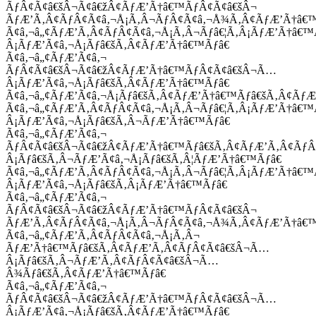
ÃƒÂ¢Ã¢â€šÂ¬Ã¢â€žÂ¢ÃƒÆ’Ã†â€™ÃƒÂ¢Ã¢â€šÂ¬
ÃƒÆ’Ã‚Â¢ÃƒÂ¢Ã¢â‚¬Å¡Ã‚Â¬ÃƒÂ¢Ã¢â‚¬Å¾Ã‚Â¢ÃƒÆ’Ã†â€
Ã¢â‚¬â„¢ÃƒÆ’Ã‚Â¢ÃƒÂ¢Ã¢â‚¬Å¡Ã‚Â¬Ãƒâ€¦Ã‚Â¡ÃƒÆ’Ã†â€
Â¡ÃƒÆ’Ã¢â‚¬Å¡Ãƒâ€šÃ‚Â¢ÃƒÆ’Ã†â€™Ãƒâ€
Ã¢â‚¬â„¢ÃƒÆ’Ã¢â‚¬
ÃƒÂ¢Ã¢â€šÂ¬Ã¢â€žÂ¢ÃƒÆ’Ã†â€™ÃƒÂ¢Ã¢â€šÂ¬Ã…
Â¡ÃƒÆ’Ã¢â‚¬Å¡Ãƒâ€šÃ‚Â¢ÃƒÆ’Ã†â€™Ãƒâ€
Ã¢â‚¬â„¢ÃƒÆ’Ã¢â‚¬Å¡Ãƒâ€šÃ‚Â¢ÃƒÆ’Ã†â€™Ãƒâ€šÃ‚Â¢ÃƒÆ
Ã¢â‚¬â„¢ÃƒÆ’Ã‚Â¢ÃƒÂ¢Ã¢â‚¬Å¡Ã‚Â¬Ãƒâ€¦Ã‚Â¡ÃƒÆ’Ã†â€
Â¡ÃƒÆ’Ã¢â‚¬Å¡Ãƒâ€šÃ‚Â¬ÃƒÆ’Ã†â€™Ãƒâ€
Ã¢â‚¬â„¢ÃƒÆ’Ã¢â‚¬
ÃƒÂ¢Ã¢â€šÂ¬Ã¢â€žÂ¢ÃƒÆ’Ã†â€™Ãƒâ€šÃ‚Â¢ÃƒÆ’Ã‚Â¢Ãƒ
Â¡Ãƒâ€šÃ‚Â¬ÃƒÆ’Ã¢â‚¬Å¡Ãƒâ€šÃ‚Â¦ÃƒÆ’Ã†â€™Ãƒâ€
Ã¢â‚¬â„¢ÃƒÆ’Ã‚Â¢ÃƒÂ¢Ã¢â‚¬Å¡Ã‚Â¬Ãƒâ€¦Ã‚Â¡ÃƒÆ’Ã†â€
Â¡ÃƒÆ’Ã¢â‚¬Å¡Ãƒâ€šÃ‚Â¡ÃƒÆ’Ã†â€™Ãƒâ€
Ã¢â‚¬â„¢ÃƒÆ’Ã¢â‚¬
ÃƒÂ¢Ã¢â€šÂ¬Ã¢â€žÂ¢ÃƒÆ’Ã†â€™ÃƒÂ¢Ã¢â€šÂ¬
ÃƒÆ’Ã‚Â¢ÃƒÂ¢Ã¢â‚¬Å¡Ã‚Â¬ÃƒÂ¢Ã¢â‚¬Å¾Ã‚Â¢ÃƒÆ’Ã†â€
Ã¢â‚¬â„¢ÃƒÆ’Ã‚Â¢ÃƒÂ¢Ã¢â‚¬Å¡Ã‚Â¬
ÃƒÆ’Ã†â€™Ãƒâ€šÃ‚Â¢ÃƒÆ’Ã‚Â¢ÃƒÂ¢Ã¢â€šÂ¬Ã…
Â¡Ãƒâ€šÃ‚Â¬ÃƒÆ’Ã‚Â¢ÃƒÂ¢Ã¢â€šÂ¬Ã…
Â¾Ãƒâ€šÃ‚Â¢ÃƒÆ’Ã†â€™Ãƒâ€
Ã¢â‚¬â„¢ÃƒÆ’Ã¢â‚¬
ÃƒÂ¢Ã¢â€šÂ¬Ã¢â€žÂ¢ÃƒÆ’Ã†â€™ÃƒÂ¢Ã¢â€šÂ¬Ã…
Â¡ÃƒÆ’Ã¢â‚¬Å¡Ãƒâ€šÃ‚Â¢ÃƒÆ’Ã†â€™Ãƒâ€