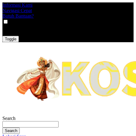
Informasi Kami
Navigasi Cepat
Butuh Bantuan?
VAT
EX
INC
Toggle
Search
Search