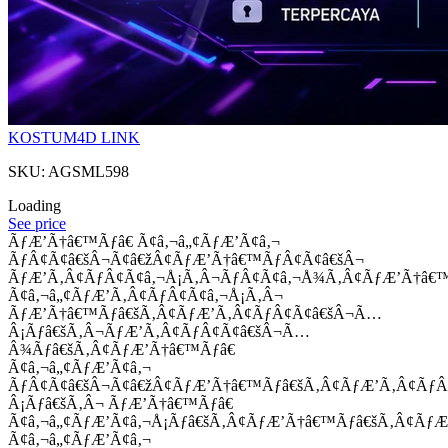
KOSTUM4D LINK
SKU: AGSML598
Loading
See price
ÃƒÆ’Ã†â€™Ãƒâ€ Ã¢â‚¬â„¢ÃƒÆ’Ã¢â‚¬
ÃƒÂ¢Ã¢â€šÂ¬Ã¢â€žÂ¢ÃƒÆ’Ã†â€™ÃƒÂ¢Ã¢â€šÂ¬
ÃƒÆ’Ã‚Â¢ÃƒÂ¢Ã¢â‚¬Å¡Ã‚Â¬ÃƒÂ¢Ã¢â‚¬Å¾Ã‚Â¢ÃƒÆ’Ã†â€
Ã¢â‚¬â„¢ÃƒÆ’Ã‚Â¢ÃƒÂ¢Ã¢â‚¬Å¡Ã‚Â¬
ÃƒÆ’Ã†â€™Ãƒâ€šÃ‚Â¢ÃƒÆ’Ã‚Â¢ÃƒÂ¢Ã¢â€šÂ¬Ã…
Â¡Ãƒâ€šÃ‚Â¬ÃƒÆ’Ã‚Â¢ÃƒÂ¢Ã¢â€šÂ¬Ã…
Â¾Ãƒâ€šÃ‚Â¢ÃƒÆ’Ã†â€™Ãƒâ€
Ã¢â‚¬â„¢ÃƒÆ’Ã¢â‚¬
ÃƒÂ¢Ã¢â€šÂ¬Ã¢â€žÂ¢ÃƒÆ’Ã†â€™Ãƒâ€šÃ‚Â¢ÃƒÆ’Ã‚Â¢Ãƒ
Â¡Ãƒâ€šÃ‚Â¬ ÃƒÆ’Ã†â€™Ãƒâ€
Ã¢â‚¬â„¢ÃƒÆ’Ã¢â‚¬Å¡Ãƒâ€šÃ‚Â¢ÃƒÆ’Ã†â€™Ãƒâ€šÃ‚Â¢ÃƒÆ
Ã¢â‚¬â„¢ÃƒÆ’Ã¢â‚¬