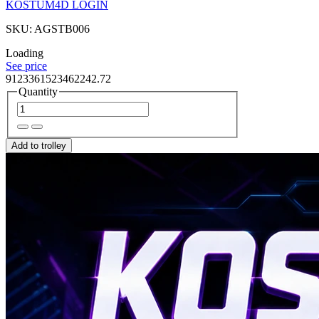
KOSTUM4D LOGIN
SKU: AGSTB006
Loading
See price
9123361523462242.72
Quantity
Add to trolley