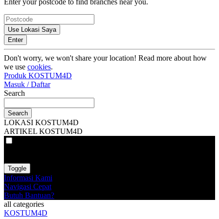
Enter your postcode to find branches near you.
Use Lokasi Saya
Enter
Don't worry, we won't share your location! Read more about how
we use
cookies
.
Produk KOSTUM4D
Masuk / Daftar
Search
Search
LOKASI KOSTUM4D
ARTIKEL KOSTUM4D
VAT
EX
INC
Toggle
Informasi Kami
Navigasi Cepat
Butuh Bantuan?
all categories
KOSTUM4D