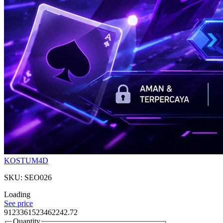
KOSTUM4D
SKU: SEO026
Loading
See price
9123361523462242.72
Quantity