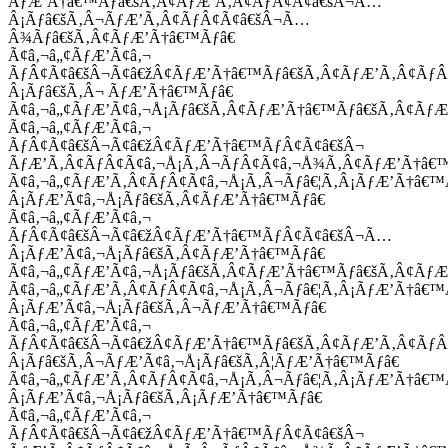
ÃƒÆ’Ã†â€™Ãƒâ€šÃ‚Â¢ÃƒÆ’Ã‚Â¢ÃƒÂ¢Ã¢â€šÂ¬Ã…
Â¡Ãƒâ€šÃ‚Â¬ÃƒÆ’Ã‚Â¢ÃƒÂ¢Ã¢â€šÂ¬Ã…
Â¾Ãƒâ€šÃ‚Â¢ÃƒÆ’Ã†â€™Ãƒâ€
Ã¢â‚¬â„¢ÃƒÆ’Ã¢â‚¬
ÃƒÂ¢Ã¢â€šÂ¬Ã¢â€žÂ¢ÃƒÆ’Ã†â€™Ãƒâ€šÃ‚Â¢ÃƒÆ’Ã‚Â¢Ãƒ
Â¡Ãƒâ€šÃ‚Â¬ ÃƒÆ’Ã†â€™Ãƒâ€
Ã¢â‚¬â„¢ÃƒÆ’Ã¢â‚¬Å¡Ãƒâ€šÃ‚Â¢ÃƒÆ’Ã†â€™Ãƒâ€šÃ‚Â¢ÃƒÆ
Ã¢â‚¬â„¢ÃƒÆ’Ã¢â‚¬
ÃƒÂ¢Ã¢â€šÂ¬Ã¢â€žÂ¢ÃƒÆ’Ã†â€™ÃƒÂ¢Ã¢â€šÂ¬
ÃƒÆ’Ã‚Â¢ÃƒÂ¢Ã¢â‚¬Å¡Ã‚Â¬ÃƒÂ¢Ã¢â‚¬Å¾Ã‚Â¢ÃƒÆ’Ã†â€
Ã¢â‚¬â„¢ÃƒÆ’Ã‚Â¢ÃƒÂ¢Ã¢â‚¬Å¡Ã‚Â¬Ãƒâ€¦Ã‚Â¡ÃƒÆ’Ã†â€
Â¡ÃƒÆ’Ã¢â‚¬Å¡Ãƒâ€šÃ‚Â¢ÃƒÆ’Ã†â€™Ãƒâ€
Ã¢â‚¬â„¢ÃƒÆ’Ã¢â‚¬
ÃƒÂ¢Ã¢â€šÂ¬Ã¢â€žÂ¢ÃƒÆ’Ã†â€™ÃƒÂ¢Ã¢â€šÂ¬Ã…
Â¡ÃƒÆ’Ã¢â‚¬Å¡Ãƒâ€šÃ‚Â¢ÃƒÆ’Ã†â€™Ãƒâ€
Ã¢â‚¬â„¢ÃƒÆ’Ã¢â‚¬Å¡Ãƒâ€šÃ‚Â¢ÃƒÆ’Ã†â€™Ãƒâ€šÃ‚Â¢ÃƒÆ
Ã¢â‚¬â„¢ÃƒÆ’Ã‚Â¢ÃƒÂ¢Ã¢â‚¬Å¡Ã‚Â¬Ãƒâ€¦Ã‚Â¡ÃƒÆ’Ã†â€
Â¡ÃƒÆ’Ã¢â‚¬Å¡Ãƒâ€šÃ‚Â¬ÃƒÆ’Ã†â€™Ãƒâ€
Ã¢â‚¬â„¢ÃƒÆ’Ã¢â‚¬
ÃƒÂ¢Ã¢â€šÂ¬Ã¢â€žÂ¢ÃƒÆ’Ã†â€™Ãƒâ€šÃ‚Â¢ÃƒÆ’Ã‚Â¢Ãƒ
Â¡Ãƒâ€šÃ‚Â¬ÃƒÆ’Ã¢â‚¬Å¡Ãƒâ€šÃ‚Â¦ÃƒÆ’Ã†â€™Ãƒâ€
Ã¢â‚¬â„¢ÃƒÆ’Ã‚Â¢ÃƒÂ¢Ã¢â‚¬Å¡Ã‚Â¬Ãƒâ€¦Ã‚Â¡ÃƒÆ’Ã†â€
Â¡ÃƒÆ’Ã¢â‚¬Å¡Ãƒâ€šÃ‚Â¡ÃƒÆ’Ã†â€™Ãƒâ€
Ã¢â‚¬â„¢ÃƒÆ’Ã¢â‚¬
ÃƒÂ¢Ã¢â€šÂ¬Ã¢â€žÂ¢ÃƒÆ’Ã†â€™ÃƒÂ¢Ã¢â€šÂ¬