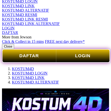
KOSTUM4D LOGIN
KOSTUM4D LINK
KOSTUM4D ALTERNATIF
KOSTUM4D RESMI
KOSTUM4D LINK RESMI
KOSTUM4D LINK ALTERNATIF
LOGIN
DAFTAR
More from Jewson
Click & Collect in 15 mins
FREE next day delivery*
Close
DAFTAR
LOGIN
KOSTUM4D
KOSTUM4D LOGIN
KOSTUM4D LINK
KOSTUM4D ALTERNATIF