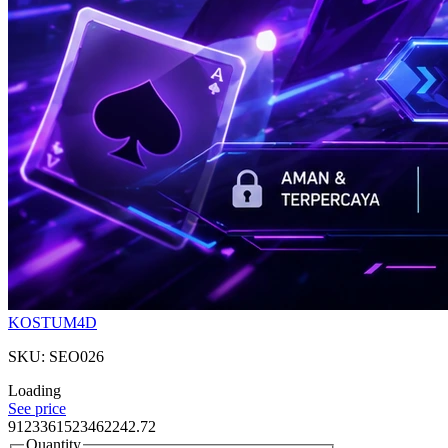
KOSTUM4D
SKU: SEO026
Loading
See price
9123361523462242.72
Quantity