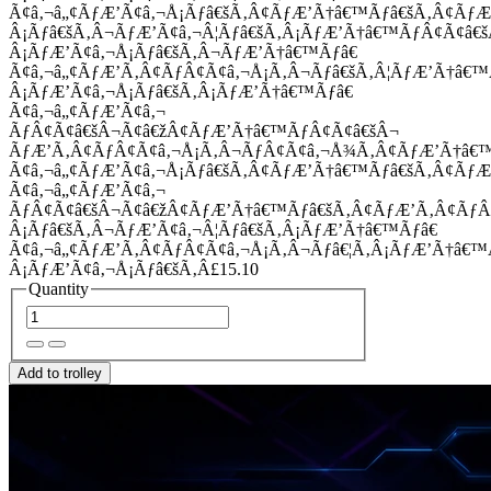
Ã¢â‚¬â„¢ÃƒÆ’Ã¢â‚¬Å¡Ãƒâ€šÃ‚Â¢ÃƒÆ’Ã†â€™Ãƒâ€šÃ‚Â¢Ãƒ
Â¡Ãƒâ€šÃ‚Â¬ÃƒÆ’Ã¢â‚¬Â¦Ãƒâ€šÃ‚Â¡ÃƒÆ’Ã†â€™ÃƒÂ¢Ã¢â
Â¡ÃƒÆ’Ã¢â‚¬Å¡Ãƒâ€šÃ‚Â¬ÃƒÆ’Ã†â€™Ãƒâ€
Ã¢â‚¬â„¢ÃƒÆ’Ã‚Â¢ÃƒÂ¢Ã¢â‚¬Å¡Ã‚Â¬Ãƒâ€šÃ‚Â¦ÃƒÆ’Ã†â€
Â¡ÃƒÆ’Ã¢â‚¬Å¡Ãƒâ€šÃ‚Â¡ÃƒÆ’Ã†â€™Ãƒâ€
Ã¢â‚¬â„¢ÃƒÆ’Ã¢â‚¬
ÃƒÂ¢Ã¢â€šÂ¬Ã¢â€žÂ¢ÃƒÆ’Ã†â€™ÃƒÂ¢Ã¢â€šÂ¬
ÃƒÆ’Ã‚Â¢ÃƒÂ¢Ã¢â‚¬Å¡Ã‚Â¬ÃƒÂ¢Ã¢â‚¬Å¾Ã‚Â¢ÃƒÆ’Ã†â€
Ã¢â‚¬â„¢ÃƒÆ’Ã¢â‚¬Å¡Ãƒâ€šÃ‚Â¢ÃƒÆ’Ã†â€™Ãƒâ€šÃ‚Â¢ÃƒÆ
Ã¢â‚¬â„¢ÃƒÆ’Ã¢â‚¬
ÃƒÂ¢Ã¢â€šÂ¬Ã¢â€žÂ¢ÃƒÆ’Ã†â€™Ãƒâ€šÃ‚Â¢ÃƒÆ’Ã‚Â¢Ãƒ
Â¡Ãƒâ€šÃ‚Â¬ÃƒÆ’Ã¢â‚¬Â¦Ãƒâ€šÃ‚Â¡ÃƒÆ’Ã†â€™Ãƒâ€
Ã¢â‚¬â„¢ÃƒÆ’Ã‚Â¢ÃƒÂ¢Ã¢â‚¬Å¡Ã‚Â¬Ãƒâ€¦Ã‚Â¡ÃƒÆ’Ã†â€
Â¡ÃƒÆ’Ã¢â‚¬Å¡Ãƒâ€šÃ‚Â£15.10
Quantity
Add to trolley