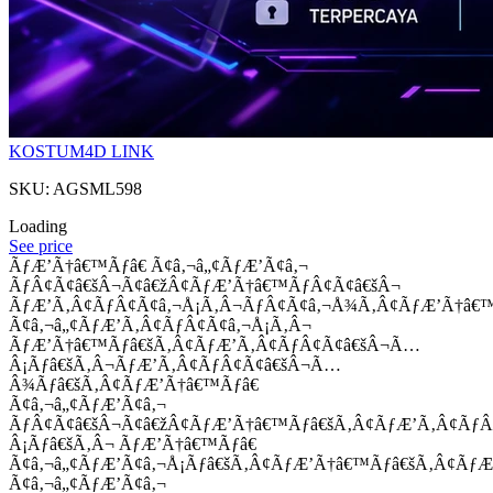
KOSTUM4D LINK
SKU: AGSML598
Loading
See price
ÃƒÆ’Ã†â€™Ãƒâ€ Ã¢â‚¬â„¢ÃƒÆ’Ã¢â‚¬
ÃƒÂ¢Ã¢â€šÂ¬Ã¢â€žÂ¢ÃƒÆ’Ã†â€™ÃƒÂ¢Ã¢â€šÂ¬
ÃƒÆ’Ã‚Â¢ÃƒÂ¢Ã¢â‚¬Å¡Ã‚Â¬ÃƒÂ¢Ã¢â‚¬Å¾Ã‚Â¢ÃƒÆ’Ã†â€
Ã¢â‚¬â„¢ÃƒÆ’Ã‚Â¢ÃƒÂ¢Ã¢â‚¬Å¡Ã‚Â¬
ÃƒÆ’Ã†â€™Ãƒâ€šÃ‚Â¢ÃƒÆ’Ã‚Â¢ÃƒÂ¢Ã¢â€šÂ¬Ã…
Â¡Ãƒâ€šÃ‚Â¬ÃƒÆ’Ã‚Â¢ÃƒÂ¢Ã¢â€šÂ¬Ã…
Â¾Ãƒâ€šÃ‚Â¢ÃƒÆ’Ã†â€™Ãƒâ€
Ã¢â‚¬â„¢ÃƒÆ’Ã¢â‚¬
ÃƒÂ¢Ã¢â€šÂ¬Ã¢â€žÂ¢ÃƒÆ’Ã†â€™Ãƒâ€šÃ‚Â¢ÃƒÆ’Ã‚Â¢Ãƒ
Â¡Ãƒâ€šÃ‚Â¬ ÃƒÆ’Ã†â€™Ãƒâ€
Ã¢â‚¬â„¢ÃƒÆ’Ã¢â‚¬Å¡Ãƒâ€šÃ‚Â¢ÃƒÆ’Ã†â€™Ãƒâ€šÃ‚Â¢ÃƒÆ
Ã¢â‚¬â„¢ÃƒÆ’Ã¢â‚¬