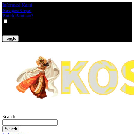
Informasi Kami
Navigasi Cepat
Butuh Bantuan?
VAT
EX
INC
Toggle
Search
Search