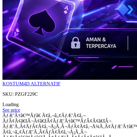
KOSTUM4D ALTERNATIF
SKU: PZGF229C
Loading
See price
ÃƒÆ’Ã†â€™Ãƒâ€ Ã¢â‚¬â„¢ÃƒÆ’Ã¢â‚¬
ÃƒÂ¢Ã¢â€šÂ¬Ã¢â€žÂ¢ÃƒÆ’Ã†â€™ÃƒÂ¢Ã¢â€šÂ¬
ÃƒÆ’Ã‚Â¢ÃƒÂ¢Ã¢â‚¬Å¡Ã‚Â¬ÃƒÂ¢Ã¢â‚¬Å¾Ã‚Â¢ÃƒÆ’Ã†â€
Ã¢â‚¬â„¢ÃƒÆ’Ã‚Â¢ÃƒÂ¢Ã¢â‚¬Å¡Ã‚Â¬