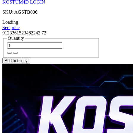
KOSTUM4D LOGIN
SKU: AGSTB006
Loading
See price
9123361523462242.72
Quantity
Add to trolley