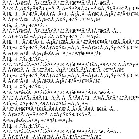
ÃƒÂ¢Ã¢â€šÂ¬Ã¢â€žÂ¢ÃƒÆ’Ã†â€™ÃƒÂ¢Ã¢â€šÂ¬
ÃƒÆ’Ã‚Â¢ÃƒÂ¢Ã¢â‚¬Å¡Ã‚Â¬ÃƒÂ¢Ã¢â‚¬Å¾Ã‚Â¢ÃƒÆ’Ã†â€
Ã¢â‚¬â„¢ÃƒÆ’Ã‚Â¢ÃƒÂ¢Ã¢â‚¬Å¡Ã‚Â¬Ãƒâ€¦Ã‚Â¡ÃƒÆ’Ã†â€
Â¡ÃƒÆ’Ã¢â‚¬Å¡Ãƒâ€šÃ‚Â¢ÃƒÆ’Ã†â€™Ãƒâ€
Ã¢â‚¬â„¢ÃƒÆ’Ã¢â‚¬
ÃƒÂ¢Ã¢â€šÂ¬Ã¢â€žÂ¢ÃƒÆ’Ã†â€™ÃƒÂ¢Ã¢â€šÂ¬Ã…
Â¡ÃƒÆ’Ã¢â‚¬Å¡Ãƒâ€šÃ‚Â¢ÃƒÆ’Ã†â€™Ãƒâ€
Ã¢â‚¬â„¢ÃƒÆ’Ã¢â‚¬Å¡Ãƒâ€šÃ‚Â¢ÃƒÆ’Ã†â€™Ãƒâ€šÃ‚Â¢ÃƒÆ
Ã¢â‚¬â„¢ÃƒÆ’Ã‚Â¢ÃƒÂ¢Ã¢â‚¬Å¡Ã‚Â¬Ãƒâ€¦Ã‚Â¡ÃƒÆ’Ã†â€
Â¡ÃƒÆ’Ã¢â‚¬Å¡Ãƒâ€šÃ‚Â¬ÃƒÆ’Ã†â€™Ãƒâ€
Ã¢â‚¬â„¢ÃƒÆ’Ã¢â‚¬
ÃƒÂ¢Ã¢â€šÂ¬Ã¢â€žÂ¢ÃƒÆ’Ã†â€™Ãƒâ€šÃ‚Â¢ÃƒÆ’Ã‚Â¢Ãƒ
Â¡Ãƒâ€šÃ‚Â¬ÃƒÆ’Ã¢â‚¬Å¡Ãƒâ€šÃ‚Â¦ÃƒÆ’Ã†â€™Ãƒâ€
Ã¢â‚¬â„¢ÃƒÆ’Ã‚Â¢ÃƒÂ¢Ã¢â‚¬Å¡Ã‚Â¬Ãƒâ€¦Ã‚Â¡ÃƒÆ’Ã†â€
Â¡ÃƒÆ’Ã¢â‚¬Å¡Ãƒâ€šÃ‚Â¡ÃƒÆ’Ã†â€™Ãƒâ€
Ã¢â‚¬â„¢ÃƒÆ’Ã¢â‚¬
ÃƒÂ¢Ã¢â€šÂ¬Ã¢â€žÂ¢ÃƒÆ’Ã†â€™ÃƒÂ¢Ã¢â€šÂ¬
ÃƒÆ’Ã‚Â¢ÃƒÂ¢Ã¢â‚¬Å¡Ã‚Â¬ÃƒÂ¢Ã¢â‚¬Å¾Ã‚Â¢ÃƒÆ’Ã†â€
Ã¢â‚¬â„¢ÃƒÆ’Ã‚Â¢ÃƒÂ¢Ã¢â‚¬Å¡Ã‚Â¬
ÃƒÆ’Ã†â€™Ãƒâ€šÃ‚Â¢ÃƒÆ’Ã‚Â¢ÃƒÂ¢Ã¢â€šÂ¬Ã…
Â¡Ãƒâ€šÃ‚Â¬ÃƒÆ’Ã‚Â¢ÃƒÂ¢Ã¢â€šÂ¬Ã…
Â¾Ãƒâ€šÃ‚Â¢ÃƒÆ’Ã†â€™Ãƒâ€
Ã¢â‚¬â„¢ÃƒÆ’Ã¢â‚¬
ÃƒÂ¢Ã¢â€šÂ¬Ã¢â€žÂ¢ÃƒÆ’Ã†â€™ÃƒÂ¢Ã¢â€šÂ¬Ã…
Â¡ÃƒÆ’Ã¢â‚¬Å¡Ãƒâ€šÃ‚Â¢ÃƒÆ’Ã†â€™Ãƒâ€