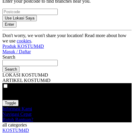
Enter your postcode to find branches near you.
Use Lokasi Saya
Enter
Don't worry, we won't share your location! Read more about how
we use
cookies
.
Produk KOSTUM4D
Masuk / Daftar
Search
Search
LOKASI KOSTUM4D
ARTIKEL KOSTUM4D
VAT
EX
INC
Toggle
Informasi Kami
Navigasi Cepat
Butuh Bantuan?
all categories
KOSTUM4D