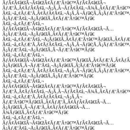
ÃƒÂ¢Ã¢â€šÂ¬Ã¢â€žÂ¢ÃƒÆ’Ã†â€™ÃƒÂ¢Ã¢â€šÂ¬
ÃƒÆ’Ã‚Â¢ÃƒÂ¢Ã¢â‚¬Å¡Ã‚Â¬ÃƒÂ¢Ã¢â‚¬Å¾Ã‚Â¢ÃƒÆ’Ã†â€
Ã¢â‚¬â„¢ÃƒÆ’Ã‚Â¢ÃƒÂ¢Ã¢â‚¬Å¡Ã‚Â¬Ãƒâ€¦Ã‚Â¡ÃƒÆ’Ã†â€
Â¡ÃƒÆ’Ã¢â‚¬Å¡Ãƒâ€šÃ‚Â¢ÃƒÆ’Ã†â€™Ãƒâ€
Ã¢â‚¬â„¢ÃƒÆ’Ã¢â‚¬
ÃƒÂ¢Ã¢â€šÂ¬Ã¢â€žÂ¢ÃƒÆ’Ã†â€™ÃƒÂ¢Ã¢â€šÂ¬Ã…
Â¡ÃƒÆ’Ã¢â‚¬Å¡Ãƒâ€šÃ‚Â¢ÃƒÆ’Ã†â€™Ãƒâ€
Ã¢â‚¬â„¢ÃƒÆ’Ã¢â‚¬Å¡Ãƒâ€šÃ‚Â¢ÃƒÆ’Ã†â€™Ãƒâ€šÃ‚Â¢ÃƒÆ
Ã¢â‚¬â„¢ÃƒÆ’Ã‚Â¢ÃƒÂ¢Ã¢â‚¬Å¡Ã‚Â¬Ãƒâ€¦Ã‚Â¡ÃƒÆ’Ã†â€
Â¡ÃƒÆ’Ã¢â‚¬Å¡Ãƒâ€šÃ‚Â¬ÃƒÆ’Ã†â€™Ãƒâ€
Ã¢â‚¬â„¢ÃƒÆ’Ã¢â‚¬
ÃƒÂ¢Ã¢â€šÂ¬Ã¢â€žÂ¢ÃƒÆ’Ã†â€™Ãƒâ€šÃ‚Â¢ÃƒÆ’Ã‚Â¢Ãƒ
Â¡Ãƒâ€šÃ‚Â¬ÃƒÆ’Ã¢â‚¬Å¡Ãƒâ€šÃ‚Â¦ÃƒÆ’Ã†â€™Ãƒâ€
Ã¢â‚¬â„¢ÃƒÆ’Ã‚Â¢ÃƒÂ¢Ã¢â‚¬Å¡Ã‚Â¬Ãƒâ€¦Ã‚Â¡ÃƒÆ’Ã†â€
Â¡ÃƒÆ’Ã¢â‚¬Å¡Ãƒâ€šÃ‚Â¡ÃƒÆ’Ã†â€™Ãƒâ€
Ã¢â‚¬â„¢ÃƒÆ’Ã¢â‚¬
ÃƒÂ¢Ã¢â€šÂ¬Ã¢â€žÂ¢ÃƒÆ’Ã†â€™ÃƒÂ¢Ã¢â€šÂ¬
ÃƒÆ’Ã‚Â¢ÃƒÂ¢Ã¢â‚¬Å¡Ã‚Â¬ÃƒÂ¢Ã¢â‚¬Å¾Ã‚Â¢ÃƒÆ’Ã†â€
Ã¢â‚¬â„¢ÃƒÆ’Ã‚Â¢ÃƒÂ¢Ã¢â‚¬Å¡Ã‚Â¬
ÃƒÆ’Ã†â€™Ãƒâ€šÃ‚Â¢ÃƒÆ’Ã‚Â¢ÃƒÂ¢Ã¢â€šÂ¬Ã…
Â¡Ãƒâ€šÃ‚Â¬ÃƒÆ’Ã‚Â¢ÃƒÂ¢Ã¢â€šÂ¬Ã…
Â¾Ãƒâ€šÃ‚Â¢ÃƒÆ’Ã†â€™Ãƒâ€
Ã¢â‚¬â„¢ÃƒÆ’Ã¢â‚¬
ÃƒÂ¢Ã¢â€šÂ¬Ã¢â€žÂ¢ÃƒÆ’Ã†â€™ÃƒÂ¢Ã¢â€šÂ¬Ã…
Â¡ÃƒÆ’Ã¢â‚¬Å¡Ãƒâ€šÃ‚Â¢ÃƒÆ’Ã†â€™Ãƒâ€