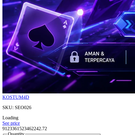
KOSTUM4D
SKU: SEO026
Loading
See price
9123361523462242.72
Quantity