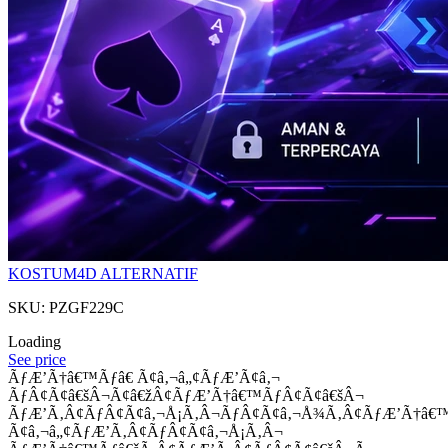
KOSTUM4D ALTERNATIF
SKU: PZGF229C
Loading
See price
ÃƒÆ’Ã†â€™Ãƒâ€ Ã¢â‚¬â„¢ÃƒÆ’Ã¢â‚¬
ÃƒÂ¢Ã¢â€šÂ¬Ã¢â€žÂ¢ÃƒÆ’Ã†â€™ÃƒÂ¢Ã¢â€šÂ¬
ÃƒÆ’Ã‚Â¢ÃƒÂ¢Ã¢â‚¬Å¡Ã‚Â¬ÃƒÂ¢Ã¢â‚¬Å¾Ã‚Â¢ÃƒÆ’Ã†â€
Ã¢â‚¬â„¢ÃƒÆ’Ã‚Â¢ÃƒÂ¢Ã¢â‚¬Å¡Ã‚Â¬