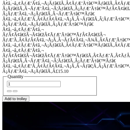
Ã¢â‚¬â„¢ÃƒÆ’Ã¢â‚¬Å¡Ãƒâ€šÃ‚Â¢ÃƒÆ’Ã†â€™Ãƒâ€šÃ‚Â¢Ãƒ
Â¡Ãƒâ€šÃ‚Â¬ÃƒÆ’Ã¢â‚¬Â¦Ãƒâ€šÃ‚Â¡ÃƒÆ’Ã†â€™ÃƒÂ¢Ã¢â
Â¡ÃƒÆ’Ã¢â‚¬Å¡Ãƒâ€šÃ‚Â¬ÃƒÆ’Ã†â€™Ãƒâ€
Ã¢â‚¬â„¢ÃƒÆ’Ã‚Â¢ÃƒÂ¢Ã¢â‚¬Å¡Ã‚Â¬Ãƒâ€šÃ‚Â¦ÃƒÆ’Ã†â€
Â¡ÃƒÆ’Ã¢â‚¬Å¡Ãƒâ€šÃ‚Â¡ÃƒÆ’Ã†â€™Ãƒâ€
Ã¢â‚¬â„¢ÃƒÆ’Ã¢â‚¬
ÃƒÂ¢Ã¢â€šÂ¬Ã¢â€žÂ¢ÃƒÆ’Ã†â€™ÃƒÂ¢Ã¢â€šÂ¬
ÃƒÆ’Ã‚Â¢ÃƒÂ¢Ã¢â‚¬Å¡Ã‚Â¬ÃƒÂ¢Ã¢â‚¬Å¾Ã‚Â¢ÃƒÆ’Ã†â€
Ã¢â‚¬â„¢ÃƒÆ’Ã¢â‚¬Å¡Ãƒâ€šÃ‚Â¢ÃƒÆ’Ã†â€™Ãƒâ€šÃ‚Â¢ÃƒÆ
Ã¢â‚¬â„¢ÃƒÆ’Ã¢â‚¬
ÃƒÂ¢Ã¢â€šÂ¬Ã¢â€žÂ¢ÃƒÆ’Ã†â€™Ãƒâ€šÃ‚Â¢ÃƒÆ’Ã‚Â¢Ãƒ
Â¡Ãƒâ€šÃ‚Â¬ÃƒÆ’Ã¢â‚¬Â¦Ãƒâ€šÃ‚Â¡ÃƒÆ’Ã†â€™Ãƒâ€
Ã¢â‚¬â„¢ÃƒÆ’Ã‚Â¢ÃƒÂ¢Ã¢â‚¬Å¡Ã‚Â¬Ãƒâ€¦Ã‚Â¡ÃƒÆ’Ã†â€
Â¡ÃƒÆ’Ã¢â‚¬Å¡Ãƒâ€šÃ‚Â£15.10
Quantity
Add to trolley