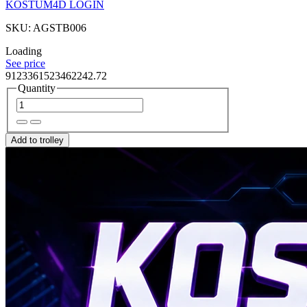
KOSTUM4D LOGIN
SKU: AGSTB006
Loading
See price
9123361523462242.72
Quantity
Add to trolley