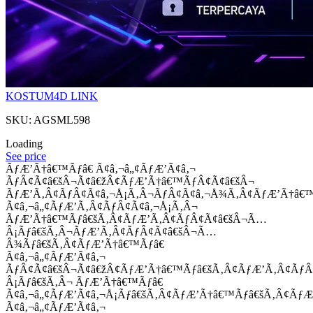
KOSTUM4D LINK
SKU: AGSML598
Loading
See price
ÃƒÆ’Ã†â€™Ãƒâ€ Ã¢â‚¬â„¢ÃƒÆ’Ã¢â‚¬
ÃƒÂ¢Ã¢â€šÂ¬Ã¢â€žÂ¢ÃƒÆ’Ã†â€™ÃƒÂ¢Ã¢â€šÂ¬
ÃƒÆ’Ã‚Â¢ÃƒÂ¢Ã¢â‚¬Å¡Ã‚Â¬ÃƒÂ¢Ã¢â‚¬Å¾Ã‚Â¢ÃƒÆ’Ã†â€
Ã¢â‚¬â„¢ÃƒÆ’Ã‚Â¢ÃƒÂ¢Ã¢â‚¬Å¡Ã‚Â¬
ÃƒÆ’Ã†â€™Ãƒâ€šÃ‚Â¢ÃƒÆ’Ã‚Â¢ÃƒÂ¢Ã¢â€šÂ¬Ã…
Â¡Ãƒâ€šÃ‚Â¬ÃƒÆ’Ã‚Â¢ÃƒÂ¢Ã¢â€šÂ¬Ã…
Â¾Ãƒâ€šÃ‚Â¢ÃƒÆ’Ã†â€™Ãƒâ€
Ã¢â‚¬â„¢ÃƒÆ’Ã¢â‚¬
ÃƒÂ¢Ã¢â€šÂ¬Ã¢â€žÂ¢ÃƒÆ’Ã†â€™Ãƒâ€šÃ‚Â¢ÃƒÆ’Ã‚Â¢Ãƒ
Â¡Ãƒâ€šÃ‚Â¬ ÃƒÆ’Ã†â€™Ãƒâ€
Ã¢â‚¬â„¢ÃƒÆ’Ã¢â‚¬Å¡Ãƒâ€šÃ‚Â¢ÃƒÆ’Ã†â€™Ãƒâ€šÃ‚Â¢ÃƒÆ
Ã¢â‚¬â„¢ÃƒÆ’Ã¢â‚¬