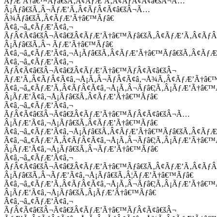
ÃƒÆ’Ã†â€™Ãƒâ€šÃ‚Â¢ÃƒÆ’Ã‚Â¢ÃƒÂ¢Ã¢â€šÂ¬Ã…
Â¡Ãƒâ€šÃ‚Â¬ÃƒÆ’Ã‚Â¢ÃƒÂ¢Ã¢â€šÂ¬Ã…
Â¾Ãƒâ€šÃ‚Â¢ÃƒÆ’Ã†â€™Ãƒâ€
Ã¢â‚¬â„¢ÃƒÆ’Ã¢â‚¬
ÃƒÂ¢Ã¢â€šÂ¬Ã¢â€žÂ¢ÃƒÆ’Ã†â€™Ãƒâ€šÃ‚Â¢ÃƒÆ’Ã‚Â¢Ãƒ
Â¡Ãƒâ€šÃ‚Â¬ ÃƒÆ’Ã†â€™Ãƒâ€
Ã¢â‚¬â„¢ÃƒÆ’Ã¢â‚¬Å¡Ãƒâ€šÃ‚Â¢ÃƒÆ’Ã†â€™Ãƒâ€šÃ‚Â¢ÃƒÆ
Ã¢â‚¬â„¢ÃƒÆ’Ã¢â‚¬
ÃƒÂ¢Ã¢â€šÂ¬Ã¢â€žÂ¢ÃƒÆ’Ã†â€™ÃƒÂ¢Ã¢â€šÂ¬
ÃƒÆ’Ã‚Â¢ÃƒÂ¢Ã¢â‚¬Å¡Ã‚Â¬ÃƒÂ¢Ã¢â‚¬Å¾Ã‚Â¢ÃƒÆ’Ã†â€
Ã¢â‚¬â„¢ÃƒÆ’Ã‚Â¢ÃƒÂ¢Ã¢â‚¬Å¡Ã‚Â¬Ãƒâ€¦Ã‚Â¡ÃƒÆ’Ã†â€
Â¡ÃƒÆ’Ã¢â‚¬Å¡Ãƒâ€šÃ‚Â¢ÃƒÆ’Ã†â€™Ãƒâ€
Ã¢â‚¬â„¢ÃƒÆ’Ã¢â‚¬
ÃƒÂ¢Ã¢â€šÂ¬Ã¢â€žÂ¢ÃƒÆ’Ã†â€™ÃƒÂ¢Ã¢â€šÂ¬Ã…
Â¡ÃƒÆ’Ã¢â‚¬Å¡Ãƒâ€šÃ‚Â¢ÃƒÆ’Ã†â€™Ãƒâ€
Ã¢â‚¬â„¢ÃƒÆ’Ã¢â‚¬Å¡Ãƒâ€šÃ‚Â¢ÃƒÆ’Ã†â€™Ãƒâ€šÃ‚Â¢ÃƒÆ
Ã¢â‚¬â„¢ÃƒÆ’Ã‚Â¢ÃƒÂ¢Ã¢â‚¬Å¡Ã‚Â¬Ãƒâ€¦Ã‚Â¡ÃƒÆ’Ã†â€
Â¡ÃƒÆ’Ã¢â‚¬Å¡Ãƒâ€šÃ‚Â¬ÃƒÆ’Ã†â€™Ãƒâ€
Ã¢â‚¬â„¢ÃƒÆ’Ã¢â‚¬
ÃƒÂ¢Ã¢â€šÂ¬Ã¢â€žÂ¢ÃƒÆ’Ã†â€™Ãƒâ€šÃ‚Â¢ÃƒÆ’Ã‚Â¢Ãƒ
Â¡Ãƒâ€šÃ‚Â¬ÃƒÆ’Ã¢â‚¬Å¡Ãƒâ€šÃ‚Â¦ÃƒÆ’Ã†â€™Ãƒâ€
Ã¢â‚¬â„¢ÃƒÆ’Ã‚Â¢ÃƒÂ¢Ã¢â‚¬Å¡Ã‚Â¬Ãƒâ€¦Ã‚Â¡ÃƒÆ’Ã†â€
Â¡ÃƒÆ’Ã¢â‚¬Å¡Ãƒâ€šÃ‚Â¡ÃƒÆ’Ã†â€™Ãƒâ€
Ã¢â‚¬â„¢ÃƒÆ’Ã¢â‚¬
ÃƒÂ¢Ã¢â€šÂ¬Ã¢â€žÂ¢ÃƒÆ’Ã†â€™ÃƒÂ¢Ã¢â€šÂ¬