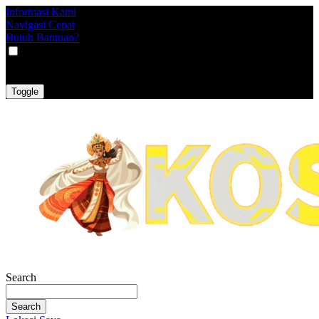
Informasi Kami
Navigasi Cepat
Butuh Bantuan?
VAT
EX
INC
Toggle
Search
Search