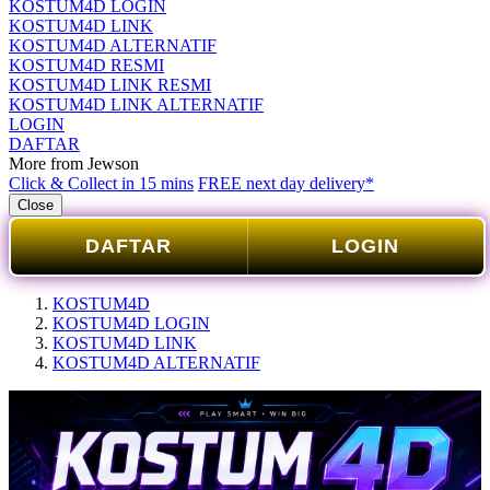
KOSTUM4D LOGIN
KOSTUM4D LINK
KOSTUM4D ALTERNATIF
KOSTUM4D RESMI
KOSTUM4D LINK RESMI
KOSTUM4D LINK ALTERNATIF
LOGIN
DAFTAR
More from Jewson
Click & Collect in 15 mins
FREE next day delivery*
Close
DAFTAR
LOGIN
KOSTUM4D
KOSTUM4D LOGIN
KOSTUM4D LINK
KOSTUM4D ALTERNATIF