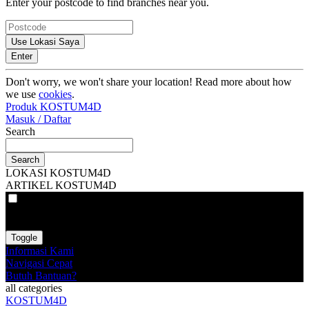
Enter your postcode to find branches near you.
Use Lokasi Saya
Enter
Don't worry, we won't share your location! Read more about how
we use
cookies
.
Produk KOSTUM4D
Masuk / Daftar
Search
Search
LOKASI KOSTUM4D
ARTIKEL KOSTUM4D
VAT
EX
INC
Toggle
Informasi Kami
Navigasi Cepat
Butuh Bantuan?
all categories
KOSTUM4D