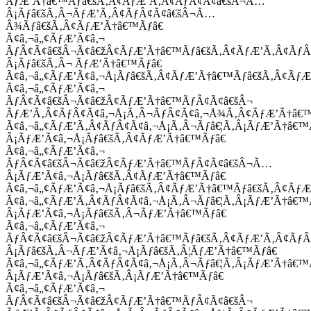
ÃƒÆ’Ã†â€™Ãƒâ€šÃ‚Â¢ÃƒÆ’Ã‚Â¢ÃƒÂ¢Ã¢â€šÂ¬Ã…
Â¡Ãƒâ€šÃ‚Â¬ÃƒÆ’Ã‚Â¢ÃƒÂ¢Ã¢â€šÂ¬Ã…
Â¾Ãƒâ€šÃ‚Â¢ÃƒÆ’Ã†â€™Ãƒâ€
Ã¢â‚¬â„¢ÃƒÆ’Ã¢â‚¬
ÃƒÂ¢Ã¢â€šÂ¬Ã¢â€žÂ¢ÃƒÆ’Ã†â€™Ãƒâ€šÃ‚Â¢ÃƒÆ’Ã‚Â¢Ãƒ
Â¡Ãƒâ€šÃ‚Â¬ ÃƒÆ’Ã†â€™Ãƒâ€
Ã¢â‚¬â„¢ÃƒÆ’Ã¢â‚¬Å¡Ãƒâ€šÃ‚Â¢ÃƒÆ’Ã†â€™Ãƒâ€šÃ‚Â¢ÃƒÆ
Ã¢â‚¬â„¢ÃƒÆ’Ã¢â‚¬
ÃƒÂ¢Ã¢â€šÂ¬Ã¢â€žÂ¢ÃƒÆ’Ã†â€™ÃƒÂ¢Ã¢â€šÂ¬
ÃƒÆ’Ã‚Â¢ÃƒÂ¢Ã¢â‚¬Å¡Ã‚Â¬ÃƒÂ¢Ã¢â‚¬Å¾Ã‚Â¢ÃƒÆ’Ã†â€
Ã¢â‚¬â„¢ÃƒÆ’Ã‚Â¢ÃƒÂ¢Ã¢â‚¬Å¡Ã‚Â¬Ãƒâ€¦Ã‚Â¡ÃƒÆ’Ã†â€
Â¡ÃƒÆ’Ã¢â‚¬Å¡Ãƒâ€šÃ‚Â¢ÃƒÆ’Ã†â€™Ãƒâ€
Ã¢â‚¬â„¢ÃƒÆ’Ã¢â‚¬
ÃƒÂ¢Ã¢â€šÂ¬Ã¢â€žÂ¢ÃƒÆ’Ã†â€™ÃƒÂ¢Ã¢â€šÂ¬Ã…
Â¡ÃƒÆ’Ã¢â‚¬Å¡Ãƒâ€šÃ‚Â¢ÃƒÆ’Ã†â€™Ãƒâ€
Ã¢â‚¬â„¢ÃƒÆ’Ã¢â‚¬Å¡Ãƒâ€šÃ‚Â¢ÃƒÆ’Ã†â€™Ãƒâ€šÃ‚Â¢ÃƒÆ
Ã¢â‚¬â„¢ÃƒÆ’Ã‚Â¢ÃƒÂ¢Ã¢â‚¬Å¡Ã‚Â¬Ãƒâ€¦Ã‚Â¡ÃƒÆ’Ã†â€
Â¡ÃƒÆ’Ã¢â‚¬Å¡Ãƒâ€šÃ‚Â¬ÃƒÆ’Ã†â€™Ãƒâ€
Ã¢â‚¬â„¢ÃƒÆ’Ã¢â‚¬
ÃƒÂ¢Ã¢â€šÂ¬Ã¢â€žÂ¢ÃƒÆ’Ã†â€™Ãƒâ€šÃ‚Â¢ÃƒÆ’Ã‚Â¢Ãƒ
Â¡Ãƒâ€šÃ‚Â¬ÃƒÆ’Ã¢â‚¬Å¡Ãƒâ€šÃ‚Â¦ÃƒÆ’Ã†â€™Ãƒâ€
Ã¢â‚¬â„¢ÃƒÆ’Ã‚Â¢ÃƒÂ¢Ã¢â‚¬Å¡Ã‚Â¬Ãƒâ€¦Ã‚Â¡ÃƒÆ’Ã†â€
Â¡ÃƒÆ’Ã¢â‚¬Å¡Ãƒâ€šÃ‚Â¡ÃƒÆ’Ã†â€™Ãƒâ€
Ã¢â‚¬â„¢ÃƒÆ’Ã¢â‚¬
ÃƒÂ¢Ã¢â€šÂ¬Ã¢â€žÂ¢ÃƒÆ’Ã†â€™ÃƒÂ¢Ã¢â€šÂ¬