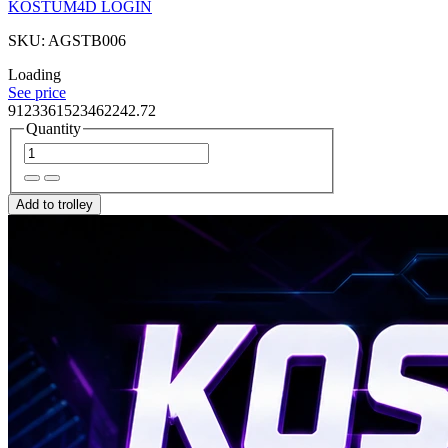
KOSTUM4D LOGIN
SKU: AGSTB006
Loading
See price
9123361523462242.72
Quantity
Add to trolley