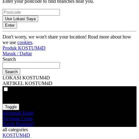
Enter your postcode to find branches near you.
Use Lokasi Saya
Enter
Don't worry, we won't share your location! Read more about how
we use
cookies
.
Produk KOSTUM4D
Masuk / Daftar
Search
Search
LOKASI KOSTUM4D
ARTIKEL KOSTUM4D
VAT
EX
INC
Toggle
Informasi Kami
Navigasi Cepat
Butuh Bantuan?
all categories
KOSTUM4D