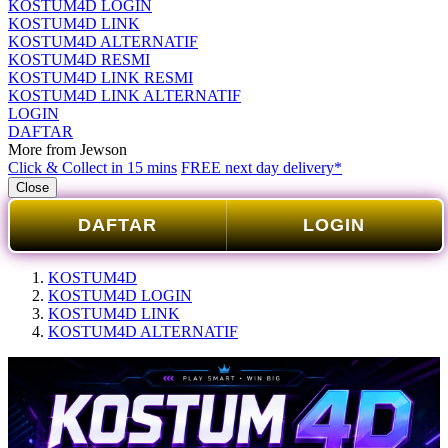
KOSTUM4D LOGIN
KOSTUM4D LINK
KOSTUM4D ALTERNATIF
KOSTUM4D RESMI
KOSTUM4D LINK RESMI
KOSTUM4D LINK ALTERNATIF
LOGIN
DAFTAR
More from Jewson
Click & Collect in 15 mins
FREE next day delivery*
Close
DAFTAR
LOGIN
KOSTUM4D
KOSTUM4D LOGIN
KOSTUM4D LINK
KOSTUM4D ALTERNATIF