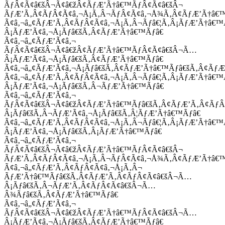
ÃƒÂ¢Ã¢â€šÂ¬Ã¢â€žÂ¢ÃƒÆ’Ã†â€™ÃƒÂ¢Ã¢â€šÂ¬
ÃƒÆ’Ã‚Â¢ÃƒÂ¢Ã¢â‚¬Å¡Ã‚Â¬ÃƒÂ¢Ã¢â‚¬Å¾Ã‚Â¢ÃƒÆ’Ã†â€
Ã¢â‚¬â„¢ÃƒÆ’Ã‚Â¢ÃƒÂ¢Ã¢â‚¬Å¡Ã‚Â¬Ãƒâ€¦Ã‚Â¡ÃƒÆ’Ã†â€
Â¡ÃƒÆ’Ã¢â‚¬Å¡Ãƒâ€šÃ‚Â¢ÃƒÆ’Ã†â€™Ãƒâ€
Ã¢â‚¬â„¢ÃƒÆ’Ã¢â‚¬
ÃƒÂ¢Ã¢â€šÂ¬Ã¢â€žÂ¢ÃƒÆ’Ã†â€™ÃƒÂ¢Ã¢â€šÂ¬Ã…
Â¡ÃƒÆ’Ã¢â‚¬Å¡Ãƒâ€šÃ‚Â¢ÃƒÆ’Ã†â€™Ãƒâ€
Ã¢â‚¬â„¢ÃƒÆ’Ã¢â‚¬Å¡Ãƒâ€šÃ‚Â¢ÃƒÆ’Ã†â€™Ãƒâ€šÃ‚Â¢ÃƒÆ
Ã¢â‚¬â„¢ÃƒÆ’Ã‚Â¢ÃƒÂ¢Ã¢â‚¬Å¡Ã‚Â¬Ãƒâ€¦Ã‚Â¡ÃƒÆ’Ã†â€
Â¡ÃƒÆ’Ã¢â‚¬Å¡Ãƒâ€šÃ‚Â¬ÃƒÆ’Ã†â€™Ãƒâ€
Ã¢â‚¬â„¢ÃƒÆ’Ã¢â‚¬
ÃƒÂ¢Ã¢â€šÂ¬Ã¢â€žÂ¢ÃƒÆ’Ã†â€™Ãƒâ€šÃ‚Â¢ÃƒÆ’Ã‚Â¢Ãƒ
Â¡Ãƒâ€šÃ‚Â¬ÃƒÆ’Ã¢â‚¬Å¡Ãƒâ€šÃ‚Â¦ÃƒÆ’Ã†â€™Ãƒâ€
Ã¢â‚¬â„¢ÃƒÆ’Ã‚Â¢ÃƒÂ¢Ã¢â‚¬Å¡Ã‚Â¬Ãƒâ€¦Ã‚Â¡ÃƒÆ’Ã†â€
Â¡ÃƒÆ’Ã¢â‚¬Å¡Ãƒâ€šÃ‚Â¡ÃƒÆ’Ã†â€™Ãƒâ€
Ã¢â‚¬â„¢ÃƒÆ’Ã¢â‚¬
ÃƒÂ¢Ã¢â€šÂ¬Ã¢â€žÂ¢ÃƒÆ’Ã†â€™ÃƒÂ¢Ã¢â€šÂ¬
ÃƒÆ’Ã‚Â¢ÃƒÂ¢Ã¢â‚¬Å¡Ã‚Â¬ÃƒÂ¢Ã¢â‚¬Å¾Ã‚Â¢ÃƒÆ’Ã†â€
Ã¢â‚¬â„¢ÃƒÆ’Ã‚Â¢ÃƒÂ¢Ã¢â‚¬Å¡Ã‚Â¬
ÃƒÆ’Ã†â€™Ãƒâ€šÃ‚Â¢ÃƒÆ’Ã‚Â¢ÃƒÂ¢Ã¢â€šÂ¬Ã…
Â¡Ãƒâ€šÃ‚Â¬ÃƒÆ’Ã‚Â¢ÃƒÂ¢Ã¢â€šÂ¬Ã…
Â¾Ãƒâ€šÃ‚Â¢ÃƒÆ’Ã†â€™Ãƒâ€
Ã¢â‚¬â„¢ÃƒÆ’Ã¢â‚¬
ÃƒÂ¢Ã¢â€šÂ¬Ã¢â€žÂ¢ÃƒÆ’Ã†â€™ÃƒÂ¢Ã¢â€šÂ¬Ã…
Â¡ÃƒÆ’Ã¢â‚¬Å¡Ãƒâ€šÃ‚Â¢ÃƒÆ’Ã†â€™Ãƒâ€