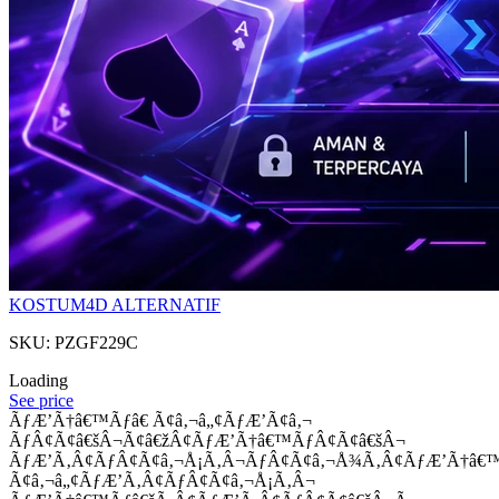
KOSTUM4D ALTERNATIF
SKU: PZGF229C
Loading
See price
ÃƒÆ’Ã†â€™Ãƒâ€ Ã¢â‚¬â„¢ÃƒÆ’Ã¢â‚¬
ÃƒÂ¢Ã¢â€šÂ¬Ã¢â€žÂ¢ÃƒÆ’Ã†â€™ÃƒÂ¢Ã¢â€šÂ¬
ÃƒÆ’Ã‚Â¢ÃƒÂ¢Ã¢â‚¬Å¡Ã‚Â¬ÃƒÂ¢Ã¢â‚¬Å¾Ã‚Â¢ÃƒÆ’Ã†â€
Ã¢â‚¬â„¢ÃƒÆ’Ã‚Â¢ÃƒÂ¢Ã¢â‚¬Å¡Ã‚Â¬