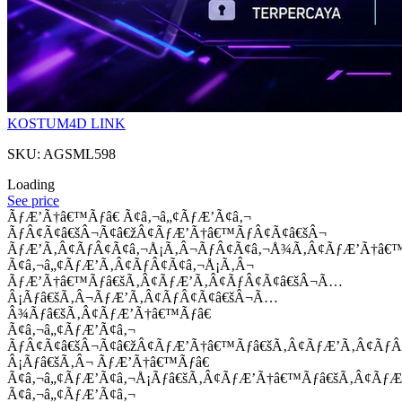
KOSTUM4D LINK
SKU: AGSML598
Loading
See price
ÃƒÆ’Ã†â€™Ãƒâ€ Ã¢â‚¬â„¢ÃƒÆ’Ã¢â‚¬
ÃƒÂ¢Ã¢â€šÂ¬Ã¢â€žÂ¢ÃƒÆ’Ã†â€™ÃƒÂ¢Ã¢â€šÂ¬
ÃƒÆ’Ã‚Â¢ÃƒÂ¢Ã¢â‚¬Å¡Ã‚Â¬ÃƒÂ¢Ã¢â‚¬Å¾Ã‚Â¢ÃƒÆ’Ã†â€
Ã¢â‚¬â„¢ÃƒÆ’Ã‚Â¢ÃƒÂ¢Ã¢â‚¬Å¡Ã‚Â¬
ÃƒÆ’Ã†â€™Ãƒâ€šÃ‚Â¢ÃƒÆ’Ã‚Â¢ÃƒÂ¢Ã¢â€šÂ¬Ã…
Â¡Ãƒâ€šÃ‚Â¬ÃƒÆ’Ã‚Â¢ÃƒÂ¢Ã¢â€šÂ¬Ã…
Â¾Ãƒâ€šÃ‚Â¢ÃƒÆ’Ã†â€™Ãƒâ€
Ã¢â‚¬â„¢ÃƒÆ’Ã¢â‚¬
ÃƒÂ¢Ã¢â€šÂ¬Ã¢â€žÂ¢ÃƒÆ’Ã†â€™Ãƒâ€šÃ‚Â¢ÃƒÆ’Ã‚Â¢Ãƒ
Â¡Ãƒâ€šÃ‚Â¬ ÃƒÆ’Ã†â€™Ãƒâ€
Ã¢â‚¬â„¢ÃƒÆ’Ã¢â‚¬Å¡Ãƒâ€šÃ‚Â¢ÃƒÆ’Ã†â€™Ãƒâ€šÃ‚Â¢ÃƒÆ
Ã¢â‚¬â„¢ÃƒÆ’Ã¢â‚¬