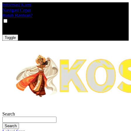
Informasi Kami
Navigasi Cepat
Butuh Bantuan?
VAT
EX
INC
Toggle
Search
Search