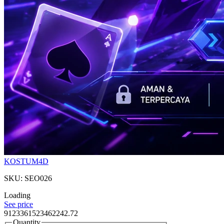
KOSTUM4D
SKU: SEO026
Loading
See price
9123361523462242.72
Quantity