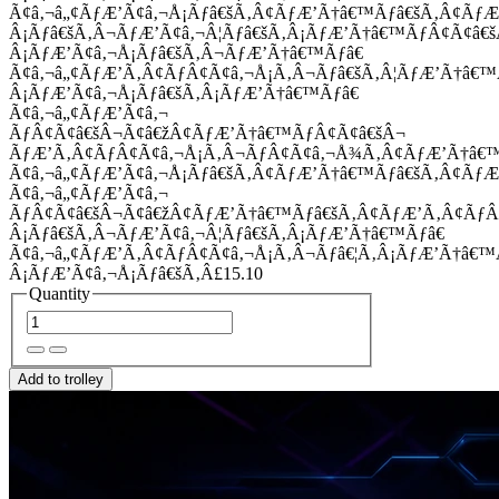
Ã¢â‚¬â„¢ÃƒÆ’Ã¢â‚¬Å¡Ãƒâ€šÃ‚Â¢ÃƒÆ’Ã†â€™Ãƒâ€šÃ‚Â¢Ãƒ
Â¡Ãƒâ€šÃ‚Â¬ÃƒÆ’Ã¢â‚¬Â¦Ãƒâ€šÃ‚Â¡ÃƒÆ’Ã†â€™ÃƒÂ¢Ã¢â
Â¡ÃƒÆ’Ã¢â‚¬Å¡Ãƒâ€šÃ‚Â¬ÃƒÆ’Ã†â€™Ãƒâ€
Ã¢â‚¬â„¢ÃƒÆ’Ã‚Â¢ÃƒÂ¢Ã¢â‚¬Å¡Ã‚Â¬Ãƒâ€šÃ‚Â¦ÃƒÆ’Ã†â€
Â¡ÃƒÆ’Ã¢â‚¬Å¡Ãƒâ€šÃ‚Â¡ÃƒÆ’Ã†â€™Ãƒâ€
Ã¢â‚¬â„¢ÃƒÆ’Ã¢â‚¬
ÃƒÂ¢Ã¢â€šÂ¬Ã¢â€žÂ¢ÃƒÆ’Ã†â€™ÃƒÂ¢Ã¢â€šÂ¬
ÃƒÆ’Ã‚Â¢ÃƒÂ¢Ã¢â‚¬Å¡Ã‚Â¬ÃƒÂ¢Ã¢â‚¬Å¾Ã‚Â¢ÃƒÆ’Ã†â€
Ã¢â‚¬â„¢ÃƒÆ’Ã¢â‚¬Å¡Ãƒâ€šÃ‚Â¢ÃƒÆ’Ã†â€™Ãƒâ€šÃ‚Â¢ÃƒÆ
Ã¢â‚¬â„¢ÃƒÆ’Ã¢â‚¬
ÃƒÂ¢Ã¢â€šÂ¬Ã¢â€žÂ¢ÃƒÆ’Ã†â€™Ãƒâ€šÃ‚Â¢ÃƒÆ’Ã‚Â¢Ãƒ
Â¡Ãƒâ€šÃ‚Â¬ÃƒÆ’Ã¢â‚¬Â¦Ãƒâ€šÃ‚Â¡ÃƒÆ’Ã†â€™Ãƒâ€
Ã¢â‚¬â„¢ÃƒÆ’Ã‚Â¢ÃƒÂ¢Ã¢â‚¬Å¡Ã‚Â¬Ãƒâ€¦Ã‚Â¡ÃƒÆ’Ã†â€
Â¡ÃƒÆ’Ã¢â‚¬Å¡Ãƒâ€šÃ‚Â£15.10
Quantity
Add to trolley