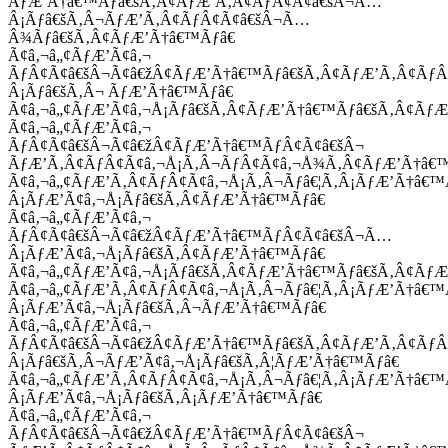
ÃƒÆ’Ã†â€™Ãƒâ€šÃ‚Â¢ÃƒÆ’Ã‚Â¢ÃƒÂ¢Ã¢â€šÂ¬Ã…
Â¡Ãƒâ€šÃ‚Â¬ÃƒÆ’Ã‚Â¢ÃƒÂ¢Ã¢â€šÂ¬Ã…
Â¾Ãƒâ€šÃ‚Â¢ÃƒÆ’Ã†â€™Ãƒâ€
Ã¢â‚¬â„¢ÃƒÆ’Ã¢â‚¬
ÃƒÂ¢Ã¢â€šÂ¬Ã¢â€žÂ¢ÃƒÆ’Ã†â€™Ãƒâ€šÃ‚Â¢ÃƒÆ’Ã‚Â¢Ãƒ
Â¡Ãƒâ€šÃ‚Â¬ ÃƒÆ’Ã†â€™Ãƒâ€
Ã¢â‚¬â„¢ÃƒÆ’Ã¢â‚¬Å¡Ãƒâ€šÃ‚Â¢ÃƒÆ’Ã†â€™Ãƒâ€šÃ‚Â¢ÃƒÆ
Ã¢â‚¬â„¢ÃƒÆ’Ã¢â‚¬
ÃƒÂ¢Ã¢â€šÂ¬Ã¢â€žÂ¢ÃƒÆ’Ã†â€™ÃƒÂ¢Ã¢â€šÂ¬
ÃƒÆ’Ã‚Â¢ÃƒÂ¢Ã¢â‚¬Å¡Ã‚Â¬ÃƒÂ¢Ã¢â‚¬Å¾Ã‚Â¢ÃƒÆ’Ã†â€
Ã¢â‚¬â„¢ÃƒÆ’Ã‚Â¢ÃƒÂ¢Ã¢â‚¬Å¡Ã‚Â¬Ãƒâ€¦Ã‚Â¡ÃƒÆ’Ã†â€
Â¡ÃƒÆ’Ã¢â‚¬Å¡Ãƒâ€šÃ‚Â¢ÃƒÆ’Ã†â€™Ãƒâ€
Ã¢â‚¬â„¢ÃƒÆ’Ã¢â‚¬
ÃƒÂ¢Ã¢â€šÂ¬Ã¢â€žÂ¢ÃƒÆ’Ã†â€™ÃƒÂ¢Ã¢â€šÂ¬Ã…
Â¡ÃƒÆ’Ã¢â‚¬Å¡Ãƒâ€šÃ‚Â¢ÃƒÆ’Ã†â€™Ãƒâ€
Ã¢â‚¬â„¢ÃƒÆ’Ã¢â‚¬Å¡Ãƒâ€šÃ‚Â¢ÃƒÆ’Ã†â€™Ãƒâ€šÃ‚Â¢ÃƒÆ
Ã¢â‚¬â„¢ÃƒÆ’Ã‚Â¢ÃƒÂ¢Ã¢â‚¬Å¡Ã‚Â¬Ãƒâ€¦Ã‚Â¡ÃƒÆ’Ã†â€
Â¡ÃƒÆ’Ã¢â‚¬Å¡Ãƒâ€šÃ‚Â¬ÃƒÆ’Ã†â€™Ãƒâ€
Ã¢â‚¬â„¢ÃƒÆ’Ã¢â‚¬
ÃƒÂ¢Ã¢â€šÂ¬Ã¢â€žÂ¢ÃƒÆ’Ã†â€™Ãƒâ€šÃ‚Â¢ÃƒÆ’Ã‚Â¢Ãƒ
Â¡Ãƒâ€šÃ‚Â¬ÃƒÆ’Ã¢â‚¬Å¡Ãƒâ€šÃ‚Â¦ÃƒÆ’Ã†â€™Ãƒâ€
Ã¢â‚¬â„¢ÃƒÆ’Ã‚Â¢ÃƒÂ¢Ã¢â‚¬Å¡Ã‚Â¬Ãƒâ€¦Ã‚Â¡ÃƒÆ’Ã†â€
Â¡ÃƒÆ’Ã¢â‚¬Å¡Ãƒâ€šÃ‚Â¡ÃƒÆ’Ã†â€™Ãƒâ€
Ã¢â‚¬â„¢ÃƒÆ’Ã¢â‚¬
ÃƒÂ¢Ã¢â€šÂ¬Ã¢â€žÂ¢ÃƒÆ’Ã†â€™ÃƒÂ¢Ã¢â€šÂ¬