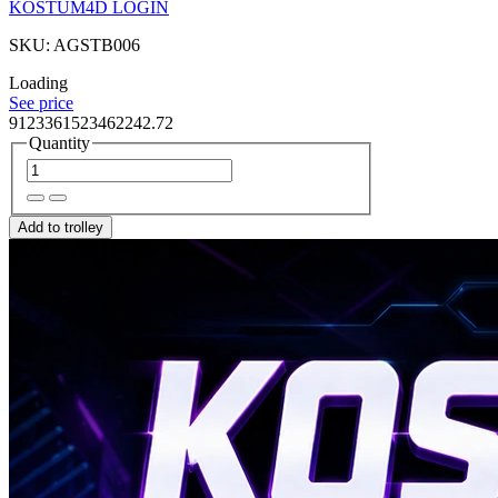
KOSTUM4D LOGIN
SKU: AGSTB006
Loading
See price
9123361523462242.72
Quantity
Add to trolley