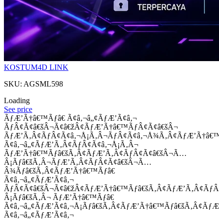
KOSTUM4D LINK
SKU: AGSML598
Loading
See price
ÃƒÆ’Ã†â€™Ãƒâ€ Ã¢â‚¬â„¢ÃƒÆ’Ã¢â‚¬
ÃƒÂ¢Ã¢â€šÂ¬Ã¢â€žÂ¢ÃƒÆ’Ã†â€™ÃƒÂ¢Ã¢â€šÂ¬
ÃƒÆ’Ã‚Â¢ÃƒÂ¢Ã¢â‚¬Å¡Ã‚Â¬ÃƒÂ¢Ã¢â‚¬Å¾Ã‚Â¢ÃƒÆ’Ã†â€
Ã¢â‚¬â„¢ÃƒÆ’Ã‚Â¢ÃƒÂ¢Ã¢â‚¬Å¡Ã‚Â¬
ÃƒÆ’Ã†â€™Ãƒâ€šÃ‚Â¢ÃƒÆ’Ã‚Â¢ÃƒÂ¢Ã¢â€šÂ¬Ã…
Â¡Ãƒâ€šÃ‚Â¬ÃƒÆ’Ã‚Â¢ÃƒÂ¢Ã¢â€šÂ¬Ã…
Â¾Ãƒâ€šÃ‚Â¢ÃƒÆ’Ã†â€™Ãƒâ€
Ã¢â‚¬â„¢ÃƒÆ’Ã¢â‚¬
ÃƒÂ¢Ã¢â€šÂ¬Ã¢â€žÂ¢ÃƒÆ’Ã†â€™Ãƒâ€šÃ‚Â¢ÃƒÆ’Ã‚Â¢Ãƒ
Â¡Ãƒâ€šÃ‚Â¬ ÃƒÆ’Ã†â€™Ãƒâ€
Ã¢â‚¬â„¢ÃƒÆ’Ã¢â‚¬Å¡Ãƒâ€šÃ‚Â¢ÃƒÆ’Ã†â€™Ãƒâ€šÃ‚Â¢ÃƒÆ
Ã¢â‚¬â„¢ÃƒÆ’Ã¢â‚¬