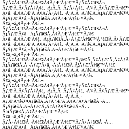
ÃƒÂ¢Ã¢â€šÂ¬Ã¢â€žÂ¢ÃƒÆ’Ã†â€™ÃƒÂ¢Ã¢â€šÂ¬
ÃƒÆ’Ã‚Â¢ÃƒÂ¢Ã¢â‚¬Å¡Ã‚Â¬ÃƒÂ¢Ã¢â‚¬Å¾Ã‚Â¢ÃƒÆ’Ã†â€
Ã¢â‚¬â„¢ÃƒÆ’Ã‚Â¢ÃƒÂ¢Ã¢â‚¬Å¡Ã‚Â¬Ãƒâ€¦Ã‚Â¡ÃƒÆ’Ã†â€
Â¡ÃƒÆ’Ã¢â‚¬Å¡Ãƒâ€šÃ‚Â¢ÃƒÆ’Ã†â€™Ãƒâ€
Ã¢â‚¬â„¢ÃƒÆ’Ã¢â‚¬
ÃƒÂ¢Ã¢â€šÂ¬Ã¢â€žÂ¢ÃƒÆ’Ã†â€™ÃƒÂ¢Ã¢â€šÂ¬Ã…
Â¡ÃƒÆ’Ã¢â‚¬Å¡Ãƒâ€šÃ‚Â¢ÃƒÆ’Ã†â€™Ãƒâ€
Ã¢â‚¬â„¢ÃƒÆ’Ã¢â‚¬Å¡Ãƒâ€šÃ‚Â¢ÃƒÆ’Ã†â€™Ãƒâ€šÃ‚Â¢ÃƒÆ
Ã¢â‚¬â„¢ÃƒÆ’Ã‚Â¢ÃƒÂ¢Ã¢â‚¬Å¡Ã‚Â¬Ãƒâ€¦Ã‚Â¡ÃƒÆ’Ã†â€
Â¡ÃƒÆ’Ã¢â‚¬Å¡Ãƒâ€šÃ‚Â¬ÃƒÆ’Ã†â€™Ãƒâ€
Ã¢â‚¬â„¢ÃƒÆ’Ã¢â‚¬
ÃƒÂ¢Ã¢â€šÂ¬Ã¢â€žÂ¢ÃƒÆ’Ã†â€™Ãƒâ€šÃ‚Â¢ÃƒÆ’Ã‚Â¢Ãƒ
Â¡Ãƒâ€šÃ‚Â¬ÃƒÆ’Ã¢â‚¬Å¡Ãƒâ€šÃ‚Â¦ÃƒÆ’Ã†â€™Ãƒâ€
Ã¢â‚¬â„¢ÃƒÆ’Ã‚Â¢ÃƒÂ¢Ã¢â‚¬Å¡Ã‚Â¬Ãƒâ€¦Ã‚Â¡ÃƒÆ’Ã†â€
Â¡ÃƒÆ’Ã¢â‚¬Å¡Ãƒâ€šÃ‚Â¡ÃƒÆ’Ã†â€™Ãƒâ€
Ã¢â‚¬â„¢ÃƒÆ’Ã¢â‚¬
ÃƒÂ¢Ã¢â€šÂ¬Ã¢â€žÂ¢ÃƒÆ’Ã†â€™ÃƒÂ¢Ã¢â€šÂ¬
ÃƒÆ’Ã‚Â¢ÃƒÂ¢Ã¢â‚¬Å¡Ã‚Â¬ÃƒÂ¢Ã¢â‚¬Å¾Ã‚Â¢ÃƒÆ’Ã†â€
Ã¢â‚¬â„¢ÃƒÆ’Ã‚Â¢ÃƒÂ¢Ã¢â‚¬Å¡Ã‚Â¬
ÃƒÆ’Ã†â€™Ãƒâ€šÃ‚Â¢ÃƒÆ’Ã‚Â¢ÃƒÂ¢Ã¢â€šÂ¬Ã…
Â¡Ãƒâ€šÃ‚Â¬ÃƒÆ’Ã‚Â¢ÃƒÂ¢Ã¢â€šÂ¬Ã…
Â¾Ãƒâ€šÃ‚Â¢ÃƒÆ’Ã†â€™Ãƒâ€
Ã¢â‚¬â„¢ÃƒÆ’Ã¢â‚¬
ÃƒÂ¢Ã¢â€šÂ¬Ã¢â€žÂ¢ÃƒÆ’Ã†â€™ÃƒÂ¢Ã¢â€šÂ¬Ã…
Â¡ÃƒÆ’Ã¢â‚¬Å¡Ãƒâ€šÃ‚Â¢ÃƒÆ’Ã†â€™Ãƒâ€