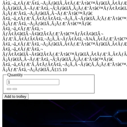
Ã¢â‚¬â„¢ÃƒÆ’Ã¢â‚¬Å¡Ãƒâ€šÃ‚Â¢ÃƒÆ’Ã†â€™Ãƒâ€šÃ‚Â¢Ãƒ
Â¡Ãƒâ€šÃ‚Â¬ÃƒÆ’Ã¢â‚¬Â¦Ãƒâ€šÃ‚Â¡ÃƒÆ’Ã†â€™ÃƒÂ¢Ã¢â
Â¡ÃƒÆ’Ã¢â‚¬Å¡Ãƒâ€šÃ‚Â¬ÃƒÆ’Ã†â€™Ãƒâ€
Ã¢â‚¬â„¢ÃƒÆ’Ã‚Â¢ÃƒÂ¢Ã¢â‚¬Å¡Ã‚Â¬Ãƒâ€šÃ‚Â¦ÃƒÆ’Ã†â€
Â¡ÃƒÆ’Ã¢â‚¬Å¡Ãƒâ€šÃ‚Â¡ÃƒÆ’Ã†â€™Ãƒâ€
Ã¢â‚¬â„¢ÃƒÆ’Ã¢â‚¬
ÃƒÂ¢Ã¢â€šÂ¬Ã¢â€žÂ¢ÃƒÆ’Ã†â€™ÃƒÂ¢Ã¢â€šÂ¬
ÃƒÆ’Ã‚Â¢ÃƒÂ¢Ã¢â‚¬Å¡Ã‚Â¬ÃƒÂ¢Ã¢â‚¬Å¾Ã‚Â¢ÃƒÆ’Ã†â€
Ã¢â‚¬â„¢ÃƒÆ’Ã¢â‚¬Å¡Ãƒâ€šÃ‚Â¢ÃƒÆ’Ã†â€™Ãƒâ€šÃ‚Â¢ÃƒÆ
Ã¢â‚¬â„¢ÃƒÆ’Ã¢â‚¬
ÃƒÂ¢Ã¢â€šÂ¬Ã¢â€žÂ¢ÃƒÆ’Ã†â€™Ãƒâ€šÃ‚Â¢ÃƒÆ’Ã‚Â¢Ãƒ
Â¡Ãƒâ€šÃ‚Â¬ÃƒÆ’Ã¢â‚¬Â¦Ãƒâ€šÃ‚Â¡ÃƒÆ’Ã†â€™Ãƒâ€
Ã¢â‚¬â„¢ÃƒÆ’Ã‚Â¢ÃƒÂ¢Ã¢â‚¬Å¡Ã‚Â¬Ãƒâ€¦Ã‚Â¡ÃƒÆ’Ã†â€
Â¡ÃƒÆ’Ã¢â‚¬Å¡Ãƒâ€šÃ‚Â£15.10
Quantity
Add to trolley