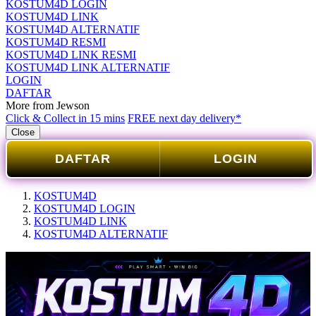
KOSTUM4D LOGIN
KOSTUM4D LINK
KOSTUM4D ALTERNATIF
KOSTUM4D RESMI
KOSTUM4D LINK RESMI
KOSTUM4D LINK ALTERNATIF
LOGIN
DAFTAR
More from Jewson
Click & Collect in 15 mins
FREE next day delivery*
Close
DAFTAR
LOGIN
KOSTUM4D
KOSTUM4D LOGIN
KOSTUM4D LINK
KOSTUM4D ALTERNATIF