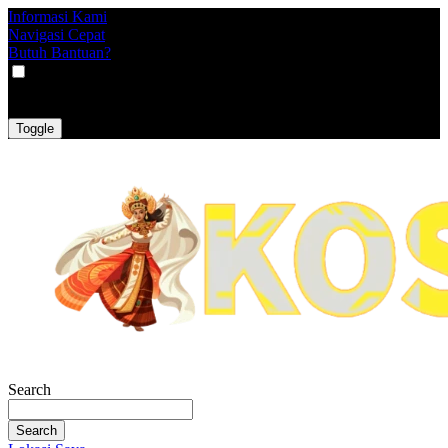
Informasi Kami
Navigasi Cepat
Butuh Bantuan?
VAT
EX
INC
Toggle
Search
Search