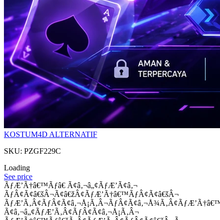
KOSTUM4D ALTERNATIF
SKU: PZGF229C
Loading
See price
ÃƒÆ’Ã†â€™Ãƒâ€ Ã¢â‚¬â„¢ÃƒÆ’Ã¢â‚¬
ÃƒÂ¢Ã¢â€šÂ¬Ã¢â€žÂ¢ÃƒÆ’Ã†â€™ÃƒÂ¢Ã¢â€šÂ¬
ÃƒÆ’Ã‚Â¢ÃƒÂ¢Ã¢â‚¬Å¡Ã‚Â¬ÃƒÂ¢Ã¢â‚¬Å¾Ã‚Â¢ÃƒÆ’Ã†â€
Ã¢â‚¬â„¢ÃƒÆ’Ã‚Â¢ÃƒÂ¢Ã¢â‚¬Å¡Ã‚Â¬