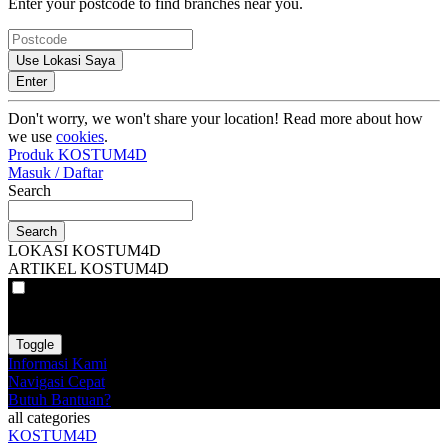
Enter your postcode to find branches near you.
Use Lokasi Saya
Enter
Don't worry, we won't share your location! Read more about how
we use
cookies
.
Produk KOSTUM4D
Masuk / Daftar
Search
Search
LOKASI KOSTUM4D
ARTIKEL KOSTUM4D
VAT
EX
INC
Toggle
Informasi Kami
Navigasi Cepat
Butuh Bantuan?
all categories
KOSTUM4D