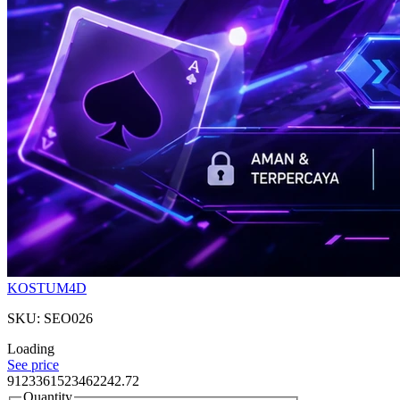
KOSTUM4D
SKU: SEO026
Loading
See price
9123361523462242.72
Quantity