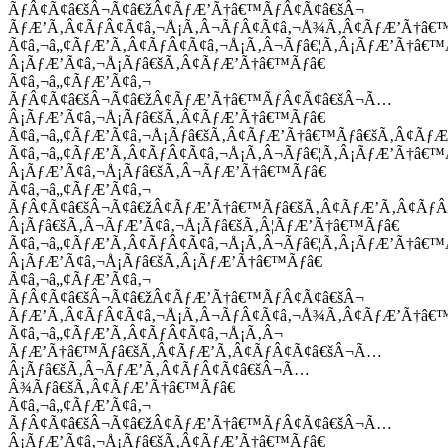
ÃƒÂ¢Ã¢â€šÂ¬Ã¢â€žÂ¢ÃƒÆ’Ã†â€™ÃƒÂ¢Ã¢â€šÂ¬
ÃƒÆ’Ã‚Â¢ÃƒÂ¢Ã¢â‚¬Å¡Ã‚Â¬ÃƒÂ¢Ã¢â‚¬Å¾Ã‚Â¢ÃƒÆ’Ã†â€
Ã¢â‚¬â„¢ÃƒÆ’Ã‚Â¢ÃƒÂ¢Ã¢â‚¬Å¡Ã‚Â¬Ãƒâ€¦Ã‚Â¡ÃƒÆ’Ã†â€
Â¡ÃƒÆ’Ã¢â‚¬Å¡Ãƒâ€šÃ‚Â¢ÃƒÆ’Ã†â€™Ãƒâ€
Ã¢â‚¬â„¢ÃƒÆ’Ã¢â‚¬
ÃƒÂ¢Ã¢â€šÂ¬Ã¢â€žÂ¢ÃƒÆ’Ã†â€™ÃƒÂ¢Ã¢â€šÂ¬Ã…
Â¡ÃƒÆ’Ã¢â‚¬Å¡Ãƒâ€šÃ‚Â¢ÃƒÆ’Ã†â€™Ãƒâ€
Ã¢â‚¬â„¢ÃƒÆ’Ã¢â‚¬Å¡Ãƒâ€šÃ‚Â¢ÃƒÆ’Ã†â€™Ãƒâ€šÃ‚Â¢ÃƒÆ
Ã¢â‚¬â„¢ÃƒÆ’Ã‚Â¢ÃƒÂ¢Ã¢â‚¬Å¡Ã‚Â¬Ãƒâ€¦Ã‚Â¡ÃƒÆ’Ã†â€
Â¡ÃƒÆ’Ã¢â‚¬Å¡Ãƒâ€šÃ‚Â¬ÃƒÆ’Ã†â€™Ãƒâ€
Ã¢â‚¬â„¢ÃƒÆ’Ã¢â‚¬
ÃƒÂ¢Ã¢â€šÂ¬Ã¢â€žÂ¢ÃƒÆ’Ã†â€™Ãƒâ€šÃ‚Â¢ÃƒÆ’Ã‚Â¢Ãƒ
Â¡Ãƒâ€šÃ‚Â¬ÃƒÆ’Ã¢â‚¬Å¡Ãƒâ€šÃ‚Â¦ÃƒÆ’Ã†â€™Ãƒâ€
Ã¢â‚¬â„¢ÃƒÆ’Ã‚Â¢ÃƒÂ¢Ã¢â‚¬Å¡Ã‚Â¬Ãƒâ€¦Ã‚Â¡ÃƒÆ’Ã†â€
Â¡ÃƒÆ’Ã¢â‚¬Å¡Ãƒâ€šÃ‚Â¡ÃƒÆ’Ã†â€™Ãƒâ€
Ã¢â‚¬â„¢ÃƒÆ’Ã¢â‚¬
ÃƒÂ¢Ã¢â€šÂ¬Ã¢â€žÂ¢ÃƒÆ’Ã†â€™ÃƒÂ¢Ã¢â€šÂ¬
ÃƒÆ’Ã‚Â¢ÃƒÂ¢Ã¢â‚¬Å¡Ã‚Â¬ÃƒÂ¢Ã¢â‚¬Å¾Ã‚Â¢ÃƒÆ’Ã†â€
Ã¢â‚¬â„¢ÃƒÆ’Ã‚Â¢ÃƒÂ¢Ã¢â‚¬Å¡Ã‚Â¬
ÃƒÆ’Ã†â€™Ãƒâ€šÃ‚Â¢ÃƒÆ’Ã‚Â¢ÃƒÂ¢Ã¢â€šÂ¬Ã…
Â¡Ãƒâ€šÃ‚Â¬ÃƒÆ’Ã‚Â¢ÃƒÂ¢Ã¢â€šÂ¬Ã…
Â¾Ãƒâ€šÃ‚Â¢ÃƒÆ’Ã†â€™Ãƒâ€
Ã¢â‚¬â„¢ÃƒÆ’Ã¢â‚¬
ÃƒÂ¢Ã¢â€šÂ¬Ã¢â€žÂ¢ÃƒÆ’Ã†â€™ÃƒÂ¢Ã¢â€šÂ¬Ã…
Â¡ÃƒÆ’Ã¢â‚¬Å¡Ãƒâ€šÃ‚Â¢ÃƒÆ’Ã†â€™Ãƒâ€