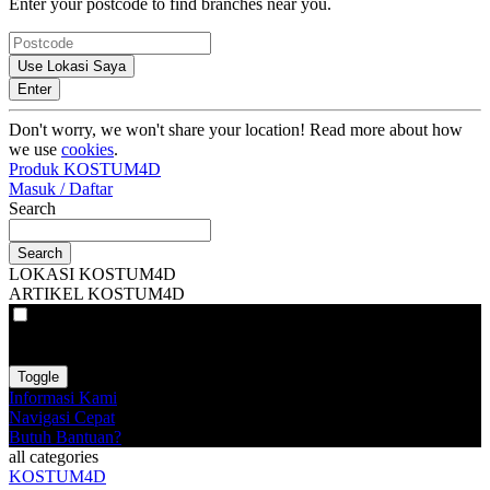
Enter your postcode to find branches near you.
Use Lokasi Saya
Enter
Don't worry, we won't share your location! Read more about how
we use
cookies
.
Produk KOSTUM4D
Masuk / Daftar
Search
Search
LOKASI KOSTUM4D
ARTIKEL KOSTUM4D
VAT
EX
INC
Toggle
Informasi Kami
Navigasi Cepat
Butuh Bantuan?
all categories
KOSTUM4D