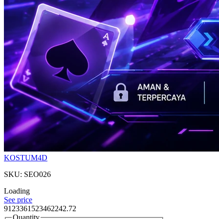
KOSTUM4D
SKU: SEO026
Loading
See price
9123361523462242.72
Quantity