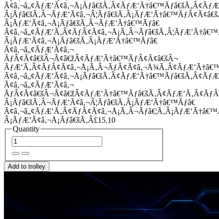
Ã¢â‚¬â„¢ÃƒÆ’Ã¢â‚¬Å¡Ãƒâ€šÃ‚Â¢ÃƒÆ’Ã†â€™Ãƒâ€šÃ‚Â¢Ãƒ
Â¡Ãƒâ€šÃ‚Â¬ÃƒÆ’Ã¢â‚¬Â¦Ãƒâ€šÃ‚Â¡ÃƒÆ’Ã†â€™ÃƒÂ¢Ã¢â
Â¡ÃƒÆ’Ã¢â‚¬Å¡Ãƒâ€šÃ‚Â¬ÃƒÆ’Ã†â€™Ãƒâ€
Ã¢â‚¬â„¢ÃƒÆ’Ã‚Â¢ÃƒÂ¢Ã¢â‚¬Å¡Ã‚Â¬Ãƒâ€šÃ‚Â¦ÃƒÆ’Ã†â€
Â¡ÃƒÆ’Ã¢â‚¬Å¡Ãƒâ€šÃ‚Â¡ÃƒÆ’Ã†â€™Ãƒâ€
Ã¢â‚¬â„¢ÃƒÆ’Ã¢â‚¬
ÃƒÂ¢Ã¢â€šÂ¬Ã¢â€žÂ¢ÃƒÆ’Ã†â€™ÃƒÂ¢Ã¢â€šÂ¬
ÃƒÆ’Ã‚Â¢ÃƒÂ¢Ã¢â‚¬Å¡Ã‚Â¬ÃƒÂ¢Ã¢â‚¬Å¾Ã‚Â¢ÃƒÆ’Ã†â€
Ã¢â‚¬â„¢ÃƒÆ’Ã¢â‚¬Å¡Ãƒâ€šÃ‚Â¢ÃƒÆ’Ã†â€™Ãƒâ€šÃ‚Â¢ÃƒÆ
Ã¢â‚¬â„¢ÃƒÆ’Ã¢â‚¬
ÃƒÂ¢Ã¢â€šÂ¬Ã¢â€žÂ¢ÃƒÆ’Ã†â€™Ãƒâ€šÃ‚Â¢ÃƒÆ’Ã‚Â¢Ãƒ
Â¡Ãƒâ€šÃ‚Â¬ÃƒÆ’Ã¢â‚¬Â¦Ãƒâ€šÃ‚Â¡ÃƒÆ’Ã†â€™Ãƒâ€
Ã¢â‚¬â„¢ÃƒÆ’Ã‚Â¢ÃƒÂ¢Ã¢â‚¬Å¡Ã‚Â¬Ãƒâ€¦Ã‚Â¡ÃƒÆ’Ã†â€
Â¡ÃƒÆ’Ã¢â‚¬Å¡Ãƒâ€šÃ‚Â£15.10
Quantity
Add to trolley