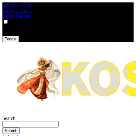
Informasi Kami
Navigasi Cepat
Butuh Bantuan?
VAT
EX
INC
Toggle
Search
Search