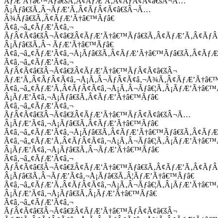
ÃƒÆ’Ã†â€™Ãƒâ€šÃ‚Â¢ÃƒÆ’Ã‚Â¢ÃƒÂ¢Ã¢â€šÂ¬Ã…
Â¡Ãƒâ€šÃ‚Â¬ÃƒÆ’Ã‚Â¢ÃƒÂ¢Ã¢â€šÂ¬Ã…
Â¾Ãƒâ€šÃ‚Â¢ÃƒÆ’Ã†â€™Ãƒâ€
Ã¢â‚¬â„¢ÃƒÆ’Ã¢â‚¬
ÃƒÂ¢Ã¢â€šÂ¬Ã¢â€žÂ¢ÃƒÆ’Ã†â€™Ãƒâ€šÃ‚Â¢ÃƒÆ’Ã‚Â¢Ãƒ
Â¡Ãƒâ€šÃ‚Â¬ ÃƒÆ’Ã†â€™Ãƒâ€
Ã¢â‚¬â„¢ÃƒÆ’Ã¢â‚¬Å¡Ãƒâ€šÃ‚Â¢ÃƒÆ’Ã†â€™Ãƒâ€šÃ‚Â¢ÃƒÆ
Ã¢â‚¬â„¢ÃƒÆ’Ã¢â‚¬
ÃƒÂ¢Ã¢â€šÂ¬Ã¢â€žÂ¢ÃƒÆ’Ã†â€™ÃƒÂ¢Ã¢â€šÂ¬
ÃƒÆ’Ã‚Â¢ÃƒÂ¢Ã¢â‚¬Å¡Ã‚Â¬ÃƒÂ¢Ã¢â‚¬Å¾Ã‚Â¢ÃƒÆ’Ã†â€
Ã¢â‚¬â„¢ÃƒÆ’Ã‚Â¢ÃƒÂ¢Ã¢â‚¬Å¡Ã‚Â¬Ãƒâ€¦Ã‚Â¡ÃƒÆ’Ã†â€
Â¡ÃƒÆ’Ã¢â‚¬Å¡Ãƒâ€šÃ‚Â¢ÃƒÆ’Ã†â€™Ãƒâ€
Ã¢â‚¬â„¢ÃƒÆ’Ã¢â‚¬
ÃƒÂ¢Ã¢â€šÂ¬Ã¢â€žÂ¢ÃƒÆ’Ã†â€™ÃƒÂ¢Ã¢â€šÂ¬Ã…
Â¡ÃƒÆ’Ã¢â‚¬Å¡Ãƒâ€šÃ‚Â¢ÃƒÆ’Ã†â€™Ãƒâ€
Ã¢â‚¬â„¢ÃƒÆ’Ã¢â‚¬Å¡Ãƒâ€šÃ‚Â¢ÃƒÆ’Ã†â€™Ãƒâ€šÃ‚Â¢ÃƒÆ
Ã¢â‚¬â„¢ÃƒÆ’Ã‚Â¢ÃƒÂ¢Ã¢â‚¬Å¡Ã‚Â¬Ãƒâ€¦Ã‚Â¡ÃƒÆ’Ã†â€
Â¡ÃƒÆ’Ã¢â‚¬Å¡Ãƒâ€šÃ‚Â¬ÃƒÆ’Ã†â€™Ãƒâ€
Ã¢â‚¬â„¢ÃƒÆ’Ã¢â‚¬
ÃƒÂ¢Ã¢â€šÂ¬Ã¢â€žÂ¢ÃƒÆ’Ã†â€™Ãƒâ€šÃ‚Â¢ÃƒÆ’Ã‚Â¢Ãƒ
Â¡Ãƒâ€šÃ‚Â¬ÃƒÆ’Ã¢â‚¬Å¡Ãƒâ€šÃ‚Â¦ÃƒÆ’Ã†â€™Ãƒâ€
Ã¢â‚¬â„¢ÃƒÆ’Ã‚Â¢ÃƒÂ¢Ã¢â‚¬Å¡Ã‚Â¬Ãƒâ€¦Ã‚Â¡ÃƒÆ’Ã†â€
Â¡ÃƒÆ’Ã¢â‚¬Å¡Ãƒâ€šÃ‚Â¡ÃƒÆ’Ã†â€™Ãƒâ€
Ã¢â‚¬â„¢ÃƒÆ’Ã¢â‚¬
ÃƒÂ¢Ã¢â€šÂ¬Ã¢â€žÂ¢ÃƒÆ’Ã†â€™ÃƒÂ¢Ã¢â€šÂ¬