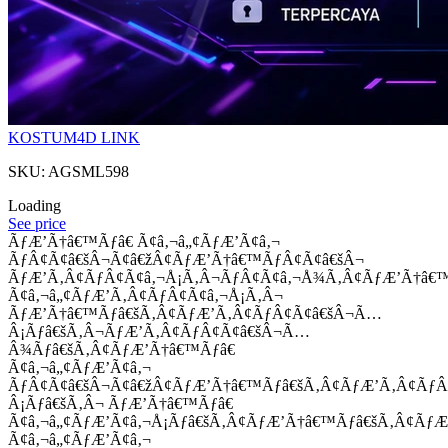
KOSTUM4D LINK
SKU: AGSML598
Loading
See price
ÃƒÆ’Ã†â€™Ãƒâ€ Ã¢â‚¬â„¢ÃƒÆ’Ã¢â‚¬
ÃƒÂ¢Ã¢â€šÂ¬Ã¢â€žÂ¢ÃƒÆ’Ã†â€™ÃƒÂ¢Ã¢â€šÂ¬
ÃƒÆ’Ã‚Â¢ÃƒÂ¢Ã¢â‚¬Å¡Ã‚Â¬ÃƒÂ¢Ã¢â‚¬Å¾Ã‚Â¢ÃƒÆ’Ã†â€
Ã¢â‚¬â„¢ÃƒÆ’Ã‚Â¢ÃƒÂ¢Ã¢â‚¬Å¡Ã‚Â¬
ÃƒÆ’Ã†â€™Ãƒâ€šÃ‚Â¢ÃƒÆ’Ã‚Â¢ÃƒÂ¢Ã¢â€šÂ¬Ã…
Â¡Ãƒâ€šÃ‚Â¬ÃƒÆ’Ã‚Â¢ÃƒÂ¢Ã¢â€šÂ¬Ã…
Â¾Ãƒâ€šÃ‚Â¢ÃƒÆ’Ã†â€™Ãƒâ€
Ã¢â‚¬â„¢ÃƒÆ’Ã¢â‚¬
ÃƒÂ¢Ã¢â€šÂ¬Ã¢â€žÂ¢ÃƒÆ’Ã†â€™Ãƒâ€šÃ‚Â¢ÃƒÆ’Ã‚Â¢Ãƒ
Â¡Ãƒâ€šÃ‚Â¬ ÃƒÆ’Ã†â€™Ãƒâ€
Ã¢â‚¬â„¢ÃƒÆ’Ã¢â‚¬Å¡Ãƒâ€šÃ‚Â¢ÃƒÆ’Ã†â€™Ãƒâ€šÃ‚Â¢ÃƒÆ
Ã¢â‚¬â„¢ÃƒÆ’Ã¢â‚¬