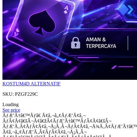
KOSTUM4D ALTERNATIF
SKU: PZGF229C
Loading
See price
ÃƒÆ’Ã†â€™Ãƒâ€ Ã¢â‚¬â„¢ÃƒÆ’Ã¢â‚¬
ÃƒÂ¢Ã¢â€šÂ¬Ã¢â€žÂ¢ÃƒÆ’Ã†â€™ÃƒÂ¢Ã¢â€šÂ¬
ÃƒÆ’Ã‚Â¢ÃƒÂ¢Ã¢â‚¬Å¡Ã‚Â¬ÃƒÂ¢Ã¢â‚¬Å¾Ã‚Â¢ÃƒÆ’Ã†â€
Ã¢â‚¬â„¢ÃƒÆ’Ã‚Â¢ÃƒÂ¢Ã¢â‚¬Å¡Ã‚Â¬