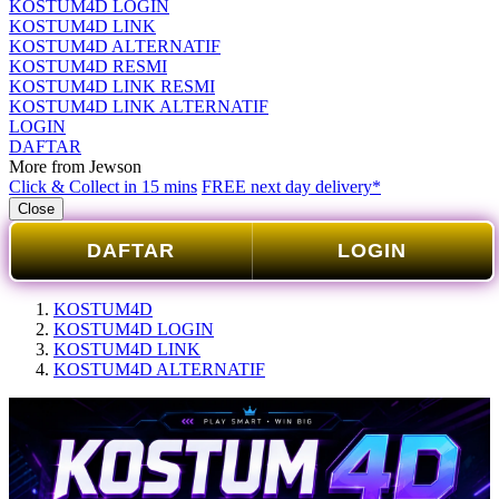
KOSTUM4D LOGIN
KOSTUM4D LINK
KOSTUM4D ALTERNATIF
KOSTUM4D RESMI
KOSTUM4D LINK RESMI
KOSTUM4D LINK ALTERNATIF
LOGIN
DAFTAR
More from Jewson
Click & Collect in 15 mins
FREE next day delivery*
Close
DAFTAR
LOGIN
KOSTUM4D
KOSTUM4D LOGIN
KOSTUM4D LINK
KOSTUM4D ALTERNATIF