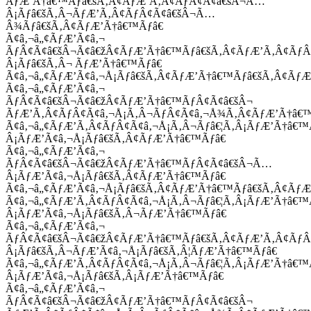
ÃƒÆ’Ã†â€™Ãƒâ€šÃ‚Â¢ÃƒÆ’Ã‚Â¢ÃƒÂ¢Ã¢â€šÂ¬Ã…
Â¡Ãƒâ€šÃ‚Â¬ÃƒÆ’Ã‚Â¢ÃƒÂ¢Ã¢â€šÂ¬Ã…
Â¾Ãƒâ€šÃ‚Â¢ÃƒÆ’Ã†â€™Ãƒâ€
Ã¢â‚¬â„¢ÃƒÆ’Ã¢â‚¬
ÃƒÂ¢Ã¢â€šÂ¬Ã¢â€žÂ¢ÃƒÆ’Ã†â€™Ãƒâ€šÃ‚Â¢ÃƒÆ’Ã‚Â¢Ãƒ
Â¡Ãƒâ€šÃ‚Â¬ ÃƒÆ’Ã†â€™Ãƒâ€
Ã¢â‚¬â„¢ÃƒÆ’Ã¢â‚¬Å¡Ãƒâ€šÃ‚Â¢ÃƒÆ’Ã†â€™Ãƒâ€šÃ‚Â¢ÃƒÆ
Ã¢â‚¬â„¢ÃƒÆ’Ã¢â‚¬
ÃƒÂ¢Ã¢â€šÂ¬Ã¢â€žÂ¢ÃƒÆ’Ã†â€™ÃƒÂ¢Ã¢â€šÂ¬
ÃƒÆ’Ã‚Â¢ÃƒÂ¢Ã¢â‚¬Å¡Ã‚Â¬ÃƒÂ¢Ã¢â‚¬Å¾Ã‚Â¢ÃƒÆ’Ã†â€
Ã¢â‚¬â„¢ÃƒÆ’Ã‚Â¢ÃƒÂ¢Ã¢â‚¬Å¡Ã‚Â¬Ãƒâ€¦Ã‚Â¡ÃƒÆ’Ã†â€
Â¡ÃƒÆ’Ã¢â‚¬Å¡Ãƒâ€šÃ‚Â¢ÃƒÆ’Ã†â€™Ãƒâ€
Ã¢â‚¬â„¢ÃƒÆ’Ã¢â‚¬
ÃƒÂ¢Ã¢â€šÂ¬Ã¢â€žÂ¢ÃƒÆ’Ã†â€™ÃƒÂ¢Ã¢â€šÂ¬Ã…
Â¡ÃƒÆ’Ã¢â‚¬Å¡Ãƒâ€šÃ‚Â¢ÃƒÆ’Ã†â€™Ãƒâ€
Ã¢â‚¬â„¢ÃƒÆ’Ã¢â‚¬Å¡Ãƒâ€šÃ‚Â¢ÃƒÆ’Ã†â€™Ãƒâ€šÃ‚Â¢ÃƒÆ
Ã¢â‚¬â„¢ÃƒÆ’Ã‚Â¢ÃƒÂ¢Ã¢â‚¬Å¡Ã‚Â¬Ãƒâ€¦Ã‚Â¡ÃƒÆ’Ã†â€
Â¡ÃƒÆ’Ã¢â‚¬Å¡Ãƒâ€šÃ‚Â¬ÃƒÆ’Ã†â€™Ãƒâ€
Ã¢â‚¬â„¢ÃƒÆ’Ã¢â‚¬
ÃƒÂ¢Ã¢â€šÂ¬Ã¢â€žÂ¢ÃƒÆ’Ã†â€™Ãƒâ€šÃ‚Â¢ÃƒÆ’Ã‚Â¢Ãƒ
Â¡Ãƒâ€šÃ‚Â¬ÃƒÆ’Ã¢â‚¬Å¡Ãƒâ€šÃ‚Â¦ÃƒÆ’Ã†â€™Ãƒâ€
Ã¢â‚¬â„¢ÃƒÆ’Ã‚Â¢ÃƒÂ¢Ã¢â‚¬Å¡Ã‚Â¬Ãƒâ€¦Ã‚Â¡ÃƒÆ’Ã†â€
Â¡ÃƒÆ’Ã¢â‚¬Å¡Ãƒâ€šÃ‚Â¡ÃƒÆ’Ã†â€™Ãƒâ€
Ã¢â‚¬â„¢ÃƒÆ’Ã¢â‚¬
ÃƒÂ¢Ã¢â€šÂ¬Ã¢â€žÂ¢ÃƒÆ’Ã†â€™ÃƒÂ¢Ã¢â€šÂ¬