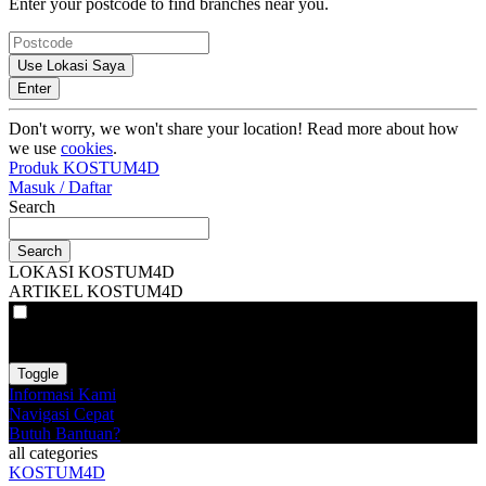
Enter your postcode to find branches near you.
Use Lokasi Saya
Enter
Don't worry, we won't share your location! Read more about how
we use
cookies
.
Produk KOSTUM4D
Masuk / Daftar
Search
Search
LOKASI KOSTUM4D
ARTIKEL KOSTUM4D
VAT
EX
INC
Toggle
Informasi Kami
Navigasi Cepat
Butuh Bantuan?
all categories
KOSTUM4D