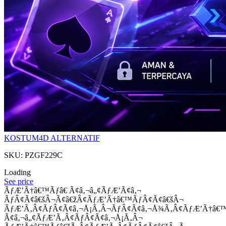
KOSTUM4D ALTERNATIF
SKU: PZGF229C
Loading
See price
ÃƒÆ’Ã†â€™Ãƒâ€ Ã¢â‚¬â„¢ÃƒÆ’Ã¢â‚¬
ÃƒÂ¢Ã¢â€šÂ¬Ã¢â€žÂ¢ÃƒÆ’Ã†â€™ÃƒÂ¢Ã¢â€šÂ¬
ÃƒÆ’Ã‚Â¢ÃƒÂ¢Ã¢â‚¬Å¡Ã‚Â¬ÃƒÂ¢Ã¢â‚¬Å¾Ã‚Â¢ÃƒÆ’Ã†â€
Ã¢â‚¬â„¢ÃƒÆ’Ã‚Â¢ÃƒÂ¢Ã¢â‚¬Å¡Ã‚Â¬