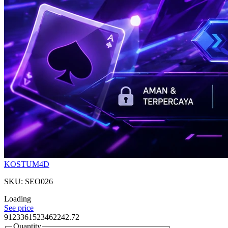
KOSTUM4D
SKU: SEO026
Loading
See price
9123361523462242.72
Quantity