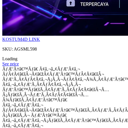
KOSTUM4D LINK
SKU: AGSML598
Loading
See price
ÃƒÆ’Ã†â€™Ãƒâ€ Ã¢â‚¬â„¢ÃƒÆ’Ã¢â‚¬
ÃƒÂ¢Ã¢â€šÂ¬Ã¢â€žÂ¢ÃƒÆ’Ã†â€™ÃƒÂ¢Ã¢â€šÂ¬
ÃƒÆ’Ã‚Â¢ÃƒÂ¢Ã¢â‚¬Å¡Ã‚Â¬ÃƒÂ¢Ã¢â‚¬Å¾Ã‚Â¢ÃƒÆ’Ã†â€
Ã¢â‚¬â„¢ÃƒÆ’Ã‚Â¢ÃƒÂ¢Ã¢â‚¬Å¡Ã‚Â¬
ÃƒÆ’Ã†â€™Ãƒâ€šÃ‚Â¢ÃƒÆ’Ã‚Â¢ÃƒÂ¢Ã¢â€šÂ¬Ã…
Â¡Ãƒâ€šÃ‚Â¬ÃƒÆ’Ã‚Â¢ÃƒÂ¢Ã¢â€šÂ¬Ã…
Â¾Ãƒâ€šÃ‚Â¢ÃƒÆ’Ã†â€™Ãƒâ€
Ã¢â‚¬â„¢ÃƒÆ’Ã¢â‚¬
ÃƒÂ¢Ã¢â€šÂ¬Ã¢â€žÂ¢ÃƒÆ’Ã†â€™Ãƒâ€šÃ‚Â¢ÃƒÆ’Ã‚Â¢Ãƒ
Â¡Ãƒâ€šÃ‚Â¬ ÃƒÆ’Ã†â€™Ãƒâ€
Ã¢â‚¬â„¢ÃƒÆ’Ã¢â‚¬Å¡Ãƒâ€šÃ‚Â¢ÃƒÆ’Ã†â€™Ãƒâ€šÃ‚Â¢ÃƒÆ
Ã¢â‚¬â„¢ÃƒÆ’Ã¢â‚¬