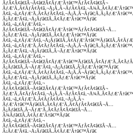
ÃƒÂ¢Ã¢â€šÂ¬Ã¢â€žÂ¢ÃƒÆ’Ã†â€™ÃƒÂ¢Ã¢â€šÂ¬
ÃƒÆ’Ã‚Â¢ÃƒÂ¢Ã¢â‚¬Å¡Ã‚Â¬ÃƒÂ¢Ã¢â‚¬Å¾Ã‚Â¢ÃƒÆ’Ã†â€
Ã¢â‚¬â„¢ÃƒÆ’Ã‚Â¢ÃƒÂ¢Ã¢â‚¬Å¡Ã‚Â¬Ãƒâ€¦Ã‚Â¡ÃƒÆ’Ã†â€
Â¡ÃƒÆ’Ã¢â‚¬Å¡Ãƒâ€šÃ‚Â¢ÃƒÆ’Ã†â€™Ãƒâ€
Ã¢â‚¬â„¢ÃƒÆ’Ã¢â‚¬
ÃƒÂ¢Ã¢â€šÂ¬Ã¢â€žÂ¢ÃƒÆ’Ã†â€™ÃƒÂ¢Ã¢â€šÂ¬Ã…
Â¡ÃƒÆ’Ã¢â‚¬Å¡Ãƒâ€šÃ‚Â¢ÃƒÆ’Ã†â€™Ãƒâ€
Ã¢â‚¬â„¢ÃƒÆ’Ã¢â‚¬Å¡Ãƒâ€šÃ‚Â¢ÃƒÆ’Ã†â€™Ãƒâ€šÃ‚Â¢ÃƒÆ
Ã¢â‚¬â„¢ÃƒÆ’Ã‚Â¢ÃƒÂ¢Ã¢â‚¬Å¡Ã‚Â¬Ãƒâ€¦Ã‚Â¡ÃƒÆ’Ã†â€
Â¡ÃƒÆ’Ã¢â‚¬Å¡Ãƒâ€šÃ‚Â¬ÃƒÆ’Ã†â€™Ãƒâ€
Ã¢â‚¬â„¢ÃƒÆ’Ã¢â‚¬
ÃƒÂ¢Ã¢â€šÂ¬Ã¢â€žÂ¢ÃƒÆ’Ã†â€™Ãƒâ€šÃ‚Â¢ÃƒÆ’Ã‚Â¢Ãƒ
Â¡Ãƒâ€šÃ‚Â¬ÃƒÆ’Ã¢â‚¬Å¡Ãƒâ€šÃ‚Â¦ÃƒÆ’Ã†â€™Ãƒâ€
Ã¢â‚¬â„¢ÃƒÆ’Ã‚Â¢ÃƒÂ¢Ã¢â‚¬Å¡Ã‚Â¬Ãƒâ€¦Ã‚Â¡ÃƒÆ’Ã†â€
Â¡ÃƒÆ’Ã¢â‚¬Å¡Ãƒâ€šÃ‚Â¡ÃƒÆ’Ã†â€™Ãƒâ€
Ã¢â‚¬â„¢ÃƒÆ’Ã¢â‚¬
ÃƒÂ¢Ã¢â€šÂ¬Ã¢â€žÂ¢ÃƒÆ’Ã†â€™ÃƒÂ¢Ã¢â€šÂ¬
ÃƒÆ’Ã‚Â¢ÃƒÂ¢Ã¢â‚¬Å¡Ã‚Â¬ÃƒÂ¢Ã¢â‚¬Å¾Ã‚Â¢ÃƒÆ’Ã†â€
Ã¢â‚¬â„¢ÃƒÆ’Ã‚Â¢ÃƒÂ¢Ã¢â‚¬Å¡Ã‚Â¬
ÃƒÆ’Ã†â€™Ãƒâ€šÃ‚Â¢ÃƒÆ’Ã‚Â¢ÃƒÂ¢Ã¢â€šÂ¬Ã…
Â¡Ãƒâ€šÃ‚Â¬ÃƒÆ’Ã‚Â¢ÃƒÂ¢Ã¢â€šÂ¬Ã…
Â¾Ãƒâ€šÃ‚Â¢ÃƒÆ’Ã†â€™Ãƒâ€
Ã¢â‚¬â„¢ÃƒÆ’Ã¢â‚¬
ÃƒÂ¢Ã¢â€šÂ¬Ã¢â€žÂ¢ÃƒÆ’Ã†â€™ÃƒÂ¢Ã¢â€šÂ¬Ã…
Â¡ÃƒÆ’Ã¢â‚¬Å¡Ãƒâ€šÃ‚Â¢ÃƒÆ’Ã†â€™Ãƒâ€