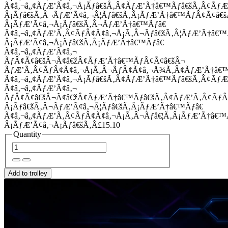
Ã¢â‚¬â„¢ÃƒÆ’Ã¢â‚¬Å¡Ãƒâ€šÃ‚Â¢ÃƒÆ’Ã†â€™Ãƒâ€šÃ‚Â¢Ãƒ
Â¡Ãƒâ€šÃ‚Â¬ÃƒÆ’Ã¢â‚¬Â¦Ãƒâ€šÃ‚Â¡ÃƒÆ’Ã†â€™ÃƒÂ¢Ã¢â
Â¡ÃƒÆ’Ã¢â‚¬Å¡Ãƒâ€šÃ‚Â¬ÃƒÆ’Ã†â€™Ãƒâ€
Ã¢â‚¬â„¢ÃƒÆ’Ã‚Â¢ÃƒÂ¢Ã¢â‚¬Å¡Ã‚Â¬Ãƒâ€šÃ‚Â¦ÃƒÆ’Ã†â€
Â¡ÃƒÆ’Ã¢â‚¬Å¡Ãƒâ€šÃ‚Â¡ÃƒÆ’Ã†â€™Ãƒâ€
Ã¢â‚¬â„¢ÃƒÆ’Ã¢â‚¬
ÃƒÂ¢Ã¢â€šÂ¬Ã¢â€žÂ¢ÃƒÆ’Ã†â€™ÃƒÂ¢Ã¢â€šÂ¬
ÃƒÆ’Ã‚Â¢ÃƒÂ¢Ã¢â‚¬Å¡Ã‚Â¬ÃƒÂ¢Ã¢â‚¬Å¾Ã‚Â¢ÃƒÆ’Ã†â€
Ã¢â‚¬â„¢ÃƒÆ’Ã¢â‚¬Å¡Ãƒâ€šÃ‚Â¢ÃƒÆ’Ã†â€™Ãƒâ€šÃ‚Â¢ÃƒÆ
Ã¢â‚¬â„¢ÃƒÆ’Ã¢â‚¬
ÃƒÂ¢Ã¢â€šÂ¬Ã¢â€žÂ¢ÃƒÆ’Ã†â€™Ãƒâ€šÃ‚Â¢ÃƒÆ’Ã‚Â¢Ãƒ
Â¡Ãƒâ€šÃ‚Â¬ÃƒÆ’Ã¢â‚¬Â¦Ãƒâ€šÃ‚Â¡ÃƒÆ’Ã†â€™Ãƒâ€
Ã¢â‚¬â„¢ÃƒÆ’Ã‚Â¢ÃƒÂ¢Ã¢â‚¬Å¡Ã‚Â¬Ãƒâ€¦Ã‚Â¡ÃƒÆ’Ã†â€
Â¡ÃƒÆ’Ã¢â‚¬Å¡Ãƒâ€šÃ‚Â£15.10
Quantity
Add to trolley