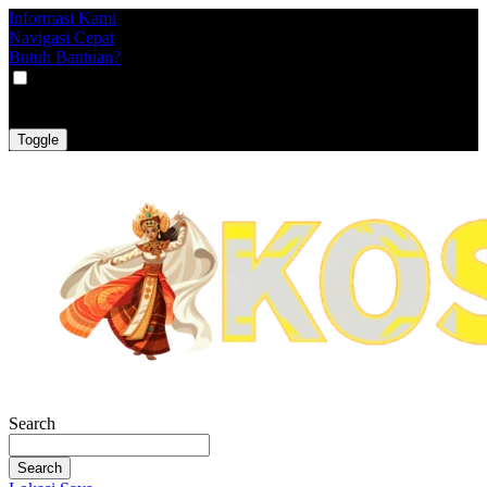
Informasi Kami
Navigasi Cepat
Butuh Bantuan?
VAT
EX
INC
Toggle
Search
Search