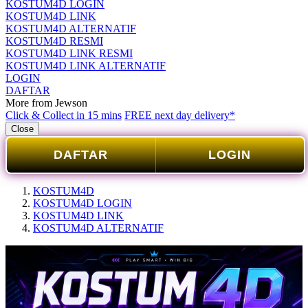
KOSTUM4D LOGIN
KOSTUM4D LINK
KOSTUM4D ALTERNATIF
KOSTUM4D RESMI
KOSTUM4D LINK RESMI
KOSTUM4D LINK ALTERNATIF
LOGIN
DAFTAR
More from Jewson
Click & Collect in 15 mins
FREE next day delivery*
Close
DAFTAR
LOGIN
KOSTUM4D
KOSTUM4D LOGIN
KOSTUM4D LINK
KOSTUM4D ALTERNATIF