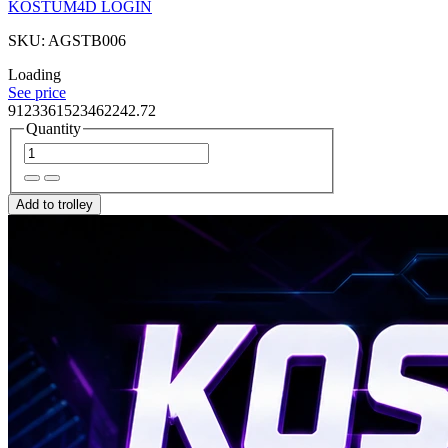
KOSTUM4D LOGIN
SKU: AGSTB006
Loading
See price
9123361523462242.72
Quantity
Add to trolley