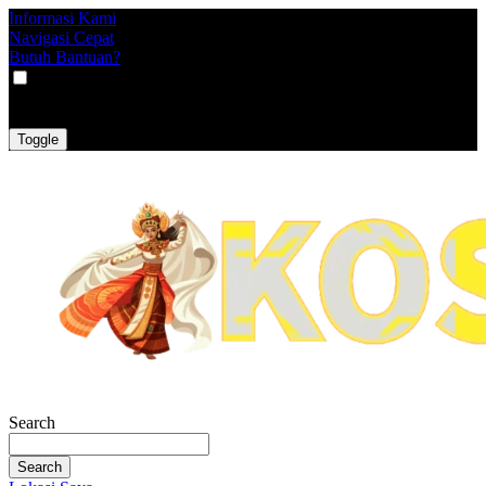
Informasi Kami
Navigasi Cepat
Butuh Bantuan?
VAT
EX
INC
Toggle
Search
Search