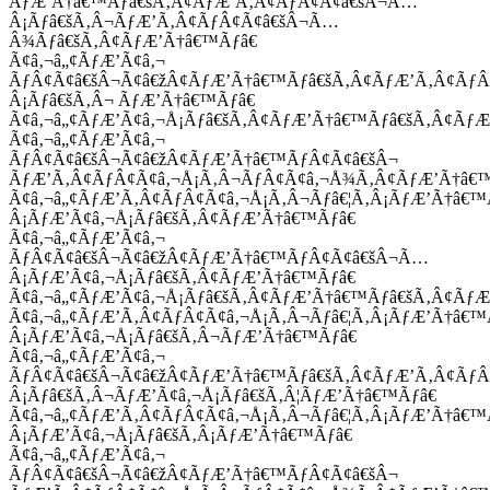
ÃƒÆ’Ã†â€™Ãƒâ€šÃ‚Â¢ÃƒÆ’Ã‚Â¢ÃƒÂ¢Ã¢â€šÂ¬Ã…
Â¡Ãƒâ€šÃ‚Â¬ÃƒÆ’Ã‚Â¢ÃƒÂ¢Ã¢â€šÂ¬Ã…
Â¾Ãƒâ€šÃ‚Â¢ÃƒÆ’Ã†â€™Ãƒâ€
Ã¢â‚¬â„¢ÃƒÆ’Ã¢â‚¬
ÃƒÂ¢Ã¢â€šÂ¬Ã¢â€žÂ¢ÃƒÆ’Ã†â€™Ãƒâ€šÃ‚Â¢ÃƒÆ’Ã‚Â¢Ãƒ
Â¡Ãƒâ€šÃ‚Â¬ ÃƒÆ’Ã†â€™Ãƒâ€
Ã¢â‚¬â„¢ÃƒÆ’Ã¢â‚¬Å¡Ãƒâ€šÃ‚Â¢ÃƒÆ’Ã†â€™Ãƒâ€šÃ‚Â¢ÃƒÆ
Ã¢â‚¬â„¢ÃƒÆ’Ã¢â‚¬
ÃƒÂ¢Ã¢â€šÂ¬Ã¢â€žÂ¢ÃƒÆ’Ã†â€™ÃƒÂ¢Ã¢â€šÂ¬
ÃƒÆ’Ã‚Â¢ÃƒÂ¢Ã¢â‚¬Å¡Ã‚Â¬ÃƒÂ¢Ã¢â‚¬Å¾Ã‚Â¢ÃƒÆ’Ã†â€
Ã¢â‚¬â„¢ÃƒÆ’Ã‚Â¢ÃƒÂ¢Ã¢â‚¬Å¡Ã‚Â¬Ãƒâ€¦Ã‚Â¡ÃƒÆ’Ã†â€
Â¡ÃƒÆ’Ã¢â‚¬Å¡Ãƒâ€šÃ‚Â¢ÃƒÆ’Ã†â€™Ãƒâ€
Ã¢â‚¬â„¢ÃƒÆ’Ã¢â‚¬
ÃƒÂ¢Ã¢â€šÂ¬Ã¢â€žÂ¢ÃƒÆ’Ã†â€™ÃƒÂ¢Ã¢â€šÂ¬Ã…
Â¡ÃƒÆ’Ã¢â‚¬Å¡Ãƒâ€šÃ‚Â¢ÃƒÆ’Ã†â€™Ãƒâ€
Ã¢â‚¬â„¢ÃƒÆ’Ã¢â‚¬Å¡Ãƒâ€šÃ‚Â¢ÃƒÆ’Ã†â€™Ãƒâ€šÃ‚Â¢ÃƒÆ
Ã¢â‚¬â„¢ÃƒÆ’Ã‚Â¢ÃƒÂ¢Ã¢â‚¬Å¡Ã‚Â¬Ãƒâ€¦Ã‚Â¡ÃƒÆ’Ã†â€
Â¡ÃƒÆ’Ã¢â‚¬Å¡Ãƒâ€šÃ‚Â¬ÃƒÆ’Ã†â€™Ãƒâ€
Ã¢â‚¬â„¢ÃƒÆ’Ã¢â‚¬
ÃƒÂ¢Ã¢â€šÂ¬Ã¢â€žÂ¢ÃƒÆ’Ã†â€™Ãƒâ€šÃ‚Â¢ÃƒÆ’Ã‚Â¢Ãƒ
Â¡Ãƒâ€šÃ‚Â¬ÃƒÆ’Ã¢â‚¬Å¡Ãƒâ€šÃ‚Â¦ÃƒÆ’Ã†â€™Ãƒâ€
Ã¢â‚¬â„¢ÃƒÆ’Ã‚Â¢ÃƒÂ¢Ã¢â‚¬Å¡Ã‚Â¬Ãƒâ€¦Ã‚Â¡ÃƒÆ’Ã†â€
Â¡ÃƒÆ’Ã¢â‚¬Å¡Ãƒâ€šÃ‚Â¡ÃƒÆ’Ã†â€™Ãƒâ€
Ã¢â‚¬â„¢ÃƒÆ’Ã¢â‚¬
ÃƒÂ¢Ã¢â€šÂ¬Ã¢â€žÂ¢ÃƒÆ’Ã†â€™ÃƒÂ¢Ã¢â€šÂ¬