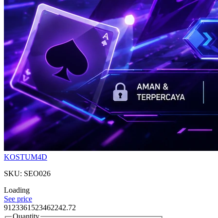
KOSTUM4D
SKU: SEO026
Loading
See price
9123361523462242.72
Quantity