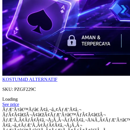
KOSTUM4D ALTERNATIF
SKU: PZGF229C
Loading
See price
ÃƒÆ’Ã†â€™Ãƒâ€ Ã¢â‚¬â„¢ÃƒÆ’Ã¢â‚¬
ÃƒÂ¢Ã¢â€šÂ¬Ã¢â€žÂ¢ÃƒÆ’Ã†â€™ÃƒÂ¢Ã¢â€šÂ¬
ÃƒÆ’Ã‚Â¢ÃƒÂ¢Ã¢â‚¬Å¡Ã‚Â¬ÃƒÂ¢Ã¢â‚¬Å¾Ã‚Â¢ÃƒÆ’Ã†â€
Ã¢â‚¬â„¢ÃƒÆ’Ã‚Â¢ÃƒÂ¢Ã¢â‚¬Å¡Ã‚Â¬