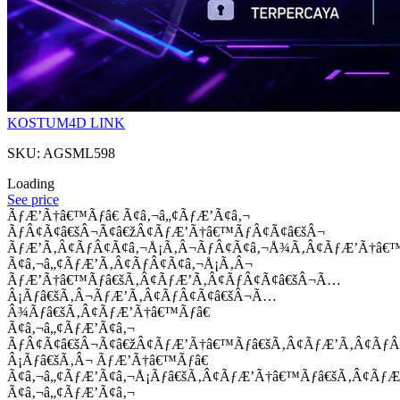
KOSTUM4D LINK
SKU: AGSML598
Loading
See price
ÃƒÆ’Ã†â€™Ãƒâ€ Ã¢â‚¬â„¢ÃƒÆ’Ã¢â‚¬
ÃƒÂ¢Ã¢â€šÂ¬Ã¢â€žÂ¢ÃƒÆ’Ã†â€™ÃƒÂ¢Ã¢â€šÂ¬
ÃƒÆ’Ã‚Â¢ÃƒÂ¢Ã¢â‚¬Å¡Ã‚Â¬ÃƒÂ¢Ã¢â‚¬Å¾Ã‚Â¢ÃƒÆ’Ã†â€
Ã¢â‚¬â„¢ÃƒÆ’Ã‚Â¢ÃƒÂ¢Ã¢â‚¬Å¡Ã‚Â¬
ÃƒÆ’Ã†â€™Ãƒâ€šÃ‚Â¢ÃƒÆ’Ã‚Â¢ÃƒÂ¢Ã¢â€šÂ¬Ã…
Â¡Ãƒâ€šÃ‚Â¬ÃƒÆ’Ã‚Â¢ÃƒÂ¢Ã¢â€šÂ¬Ã…
Â¾Ãƒâ€šÃ‚Â¢ÃƒÆ’Ã†â€™Ãƒâ€
Ã¢â‚¬â„¢ÃƒÆ’Ã¢â‚¬
ÃƒÂ¢Ã¢â€šÂ¬Ã¢â€žÂ¢ÃƒÆ’Ã†â€™Ãƒâ€šÃ‚Â¢ÃƒÆ’Ã‚Â¢Ãƒ
Â¡Ãƒâ€šÃ‚Â¬ ÃƒÆ’Ã†â€™Ãƒâ€
Ã¢â‚¬â„¢ÃƒÆ’Ã¢â‚¬Å¡Ãƒâ€šÃ‚Â¢ÃƒÆ’Ã†â€™Ãƒâ€šÃ‚Â¢ÃƒÆ
Ã¢â‚¬â„¢ÃƒÆ’Ã¢â‚¬