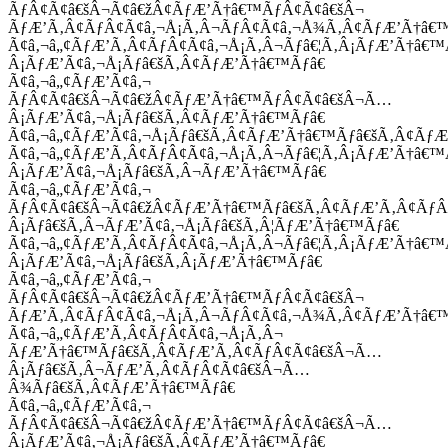
ÃƒÂ¢Ã¢â€šÂ¬Ã¢â€žÂ¢ÃƒÆ’Ã†â€™ÃƒÂ¢Ã¢â€šÂ¬
ÃƒÆ’Ã‚Â¢ÃƒÂ¢Ã¢â‚¬Å¡Ã‚Â¬ÃƒÂ¢Ã¢â‚¬Å¾Ã‚Â¢ÃƒÆ’Ã†â€
Ã¢â‚¬â„¢ÃƒÆ’Ã‚Â¢ÃƒÂ¢Ã¢â‚¬Å¡Ã‚Â¬Ãƒâ€¦Ã‚Â¡ÃƒÆ’Ã†â€
Â¡ÃƒÆ’Ã¢â‚¬Å¡Ãƒâ€šÃ‚Â¢ÃƒÆ’Ã†â€™Ãƒâ€
Ã¢â‚¬â„¢ÃƒÆ’Ã¢â‚¬
ÃƒÂ¢Ã¢â€šÂ¬Ã¢â€žÂ¢ÃƒÆ’Ã†â€™ÃƒÂ¢Ã¢â€šÂ¬Ã…
Â¡ÃƒÆ’Ã¢â‚¬Å¡Ãƒâ€šÃ‚Â¢ÃƒÆ’Ã†â€™Ãƒâ€
Ã¢â‚¬â„¢ÃƒÆ’Ã¢â‚¬Å¡Ãƒâ€šÃ‚Â¢ÃƒÆ’Ã†â€™Ãƒâ€šÃ‚Â¢ÃƒÆ
Ã¢â‚¬â„¢ÃƒÆ’Ã‚Â¢ÃƒÂ¢Ã¢â‚¬Å¡Ã‚Â¬Ãƒâ€¦Ã‚Â¡ÃƒÆ’Ã†â€
Â¡ÃƒÆ’Ã¢â‚¬Å¡Ãƒâ€šÃ‚Â¬ÃƒÆ’Ã†â€™Ãƒâ€
Ã¢â‚¬â„¢ÃƒÆ’Ã¢â‚¬
ÃƒÂ¢Ã¢â€šÂ¬Ã¢â€žÂ¢ÃƒÆ’Ã†â€™Ãƒâ€šÃ‚Â¢ÃƒÆ’Ã‚Â¢Ãƒ
Â¡Ãƒâ€šÃ‚Â¬ÃƒÆ’Ã¢â‚¬Å¡Ãƒâ€šÃ‚Â¦ÃƒÆ’Ã†â€™Ãƒâ€
Ã¢â‚¬â„¢ÃƒÆ’Ã‚Â¢ÃƒÂ¢Ã¢â‚¬Å¡Ã‚Â¬Ãƒâ€¦Ã‚Â¡ÃƒÆ’Ã†â€
Â¡ÃƒÆ’Ã¢â‚¬Å¡Ãƒâ€šÃ‚Â¡ÃƒÆ’Ã†â€™Ãƒâ€
Ã¢â‚¬â„¢ÃƒÆ’Ã¢â‚¬
ÃƒÂ¢Ã¢â€šÂ¬Ã¢â€žÂ¢ÃƒÆ’Ã†â€™ÃƒÂ¢Ã¢â€šÂ¬
ÃƒÆ’Ã‚Â¢ÃƒÂ¢Ã¢â‚¬Å¡Ã‚Â¬ÃƒÂ¢Ã¢â‚¬Å¾Ã‚Â¢ÃƒÆ’Ã†â€
Ã¢â‚¬â„¢ÃƒÆ’Ã‚Â¢ÃƒÂ¢Ã¢â‚¬Å¡Ã‚Â¬
ÃƒÆ’Ã†â€™Ãƒâ€šÃ‚Â¢ÃƒÆ’Ã‚Â¢ÃƒÂ¢Ã¢â€šÂ¬Ã…
Â¡Ãƒâ€šÃ‚Â¬ÃƒÆ’Ã‚Â¢ÃƒÂ¢Ã¢â€šÂ¬Ã…
Â¾Ãƒâ€šÃ‚Â¢ÃƒÆ’Ã†â€™Ãƒâ€
Ã¢â‚¬â„¢ÃƒÆ’Ã¢â‚¬
ÃƒÂ¢Ã¢â€šÂ¬Ã¢â€žÂ¢ÃƒÆ’Ã†â€™ÃƒÂ¢Ã¢â€šÂ¬Ã…
Â¡ÃƒÆ’Ã¢â‚¬Å¡Ãƒâ€šÃ‚Â¢ÃƒÆ’Ã†â€™Ãƒâ€