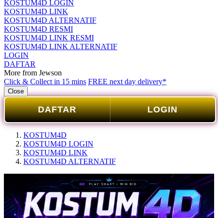
KOSTUM4D LOGIN
KOSTUM4D LINK
KOSTUM4D ALTERNATIF
KOSTUM4D RESMI
KOSTUM4D LINK RESMI
KOSTUM4D LINK ALTERNATIF
LOGIN
DAFTAR
More from Jewson
Click & Collect in 15 mins
FREE next day delivery*
Close
DAFTAR
LOGIN
KOSTUM4D
KOSTUM4D LOGIN
KOSTUM4D LINK
KOSTUM4D ALTERNATIF