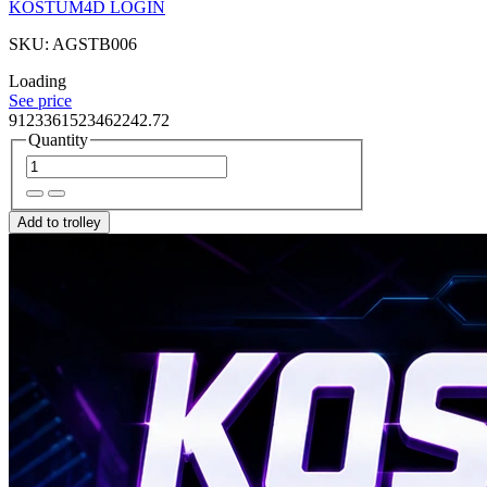
KOSTUM4D LOGIN
SKU: AGSTB006
Loading
See price
9123361523462242.72
Quantity
Add to trolley