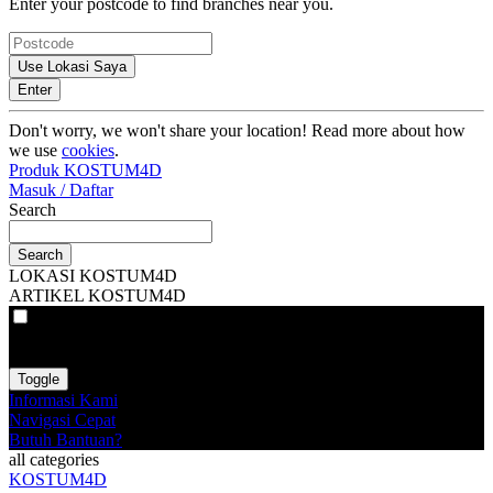
Enter your postcode to find branches near you.
Use Lokasi Saya
Enter
Don't worry, we won't share your location! Read more about how
we use
cookies
.
Produk KOSTUM4D
Masuk / Daftar
Search
Search
LOKASI KOSTUM4D
ARTIKEL KOSTUM4D
VAT
EX
INC
Toggle
Informasi Kami
Navigasi Cepat
Butuh Bantuan?
all categories
KOSTUM4D