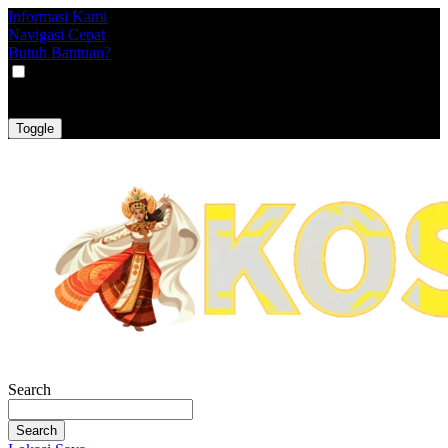
Informasi Kami
Navigasi Cepat
Butuh Bantuan?
VAT
EX
INC
Toggle
Search
Search