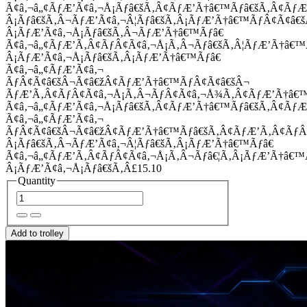
Ã¢â‚¬â„¢ÃƒÆ’Ã¢â‚¬Å¡Ãƒâ€šÃ‚Â¢ÃƒÆ’Ã†â€™Ãƒâ€šÃ‚Â¢Ãƒ
Â¡Ãƒâ€šÃ‚Â¬ÃƒÆ’Ã¢â‚¬Â¦Ãƒâ€šÃ‚Â¡ÃƒÆ’Ã†â€™ÃƒÂ¢Ã¢â
Â¡ÃƒÆ’Ã¢â‚¬Å¡Ãƒâ€šÃ‚Â¬ÃƒÆ’Ã†â€™Ãƒâ€
Ã¢â‚¬â„¢ÃƒÆ’Ã‚Â¢ÃƒÂ¢Ã¢â‚¬Å¡Ã‚Â¬Ãƒâ€šÃ‚Â¦ÃƒÆ’Ã†â€
Â¡ÃƒÆ’Ã¢â‚¬Å¡Ãƒâ€šÃ‚Â¡ÃƒÆ’Ã†â€™Ãƒâ€
Ã¢â‚¬â„¢ÃƒÆ’Ã¢â‚¬
ÃƒÂ¢Ã¢â€šÂ¬Ã¢â€žÂ¢ÃƒÆ’Ã†â€™ÃƒÂ¢Ã¢â€šÂ¬
ÃƒÆ’Ã‚Â¢ÃƒÂ¢Ã¢â‚¬Å¡Ã‚Â¬ÃƒÂ¢Ã¢â‚¬Å¾Ã‚Â¢ÃƒÆ’Ã†â€
Ã¢â‚¬â„¢ÃƒÆ’Ã¢â‚¬Å¡Ãƒâ€šÃ‚Â¢ÃƒÆ’Ã†â€™Ãƒâ€šÃ‚Â¢ÃƒÆ
Ã¢â‚¬â„¢ÃƒÆ’Ã¢â‚¬
ÃƒÂ¢Ã¢â€šÂ¬Ã¢â€žÂ¢ÃƒÆ’Ã†â€™Ãƒâ€šÃ‚Â¢ÃƒÆ’Ã‚Â¢Ãƒ
Â¡Ãƒâ€šÃ‚Â¬ÃƒÆ’Ã¢â‚¬Â¦Ãƒâ€šÃ‚Â¡ÃƒÆ’Ã†â€™Ãƒâ€
Ã¢â‚¬â„¢ÃƒÆ’Ã‚Â¢ÃƒÂ¢Ã¢â‚¬Å¡Ã‚Â¬Ãƒâ€¦Ã‚Â¡ÃƒÆ’Ã†â€
Â¡ÃƒÆ’Ã¢â‚¬Å¡Ãƒâ€šÃ‚Â£15.10
Quantity
Add to trolley