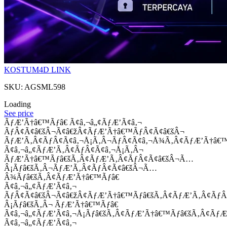
KOSTUM4D LINK
SKU: AGSML598
Loading
See price
ÃƒÆ’Ã†â€™Ãƒâ€ Ã¢â‚¬â„¢ÃƒÆ’Ã¢â‚¬
ÃƒÂ¢Ã¢â€šÂ¬Ã¢â€žÂ¢ÃƒÆ’Ã†â€™ÃƒÂ¢Ã¢â€šÂ¬
ÃƒÆ’Ã‚Â¢ÃƒÂ¢Ã¢â‚¬Å¡Ã‚Â¬ÃƒÂ¢Ã¢â‚¬Å¾Ã‚Â¢ÃƒÆ’Ã†â€
Ã¢â‚¬â„¢ÃƒÆ’Ã‚Â¢ÃƒÂ¢Ã¢â‚¬Å¡Ã‚Â¬
ÃƒÆ’Ã†â€™Ãƒâ€šÃ‚Â¢ÃƒÆ’Ã‚Â¢ÃƒÂ¢Ã¢â€šÂ¬Ã…
Â¡Ãƒâ€šÃ‚Â¬ÃƒÆ’Ã‚Â¢ÃƒÂ¢Ã¢â€šÂ¬Ã…
Â¾Ãƒâ€šÃ‚Â¢ÃƒÆ’Ã†â€™Ãƒâ€
Ã¢â‚¬â„¢ÃƒÆ’Ã¢â‚¬
ÃƒÂ¢Ã¢â€šÂ¬Ã¢â€žÂ¢ÃƒÆ’Ã†â€™Ãƒâ€šÃ‚Â¢ÃƒÆ’Ã‚Â¢Ãƒ
Â¡Ãƒâ€šÃ‚Â¬ ÃƒÆ’Ã†â€™Ãƒâ€
Ã¢â‚¬â„¢ÃƒÆ’Ã¢â‚¬Å¡Ãƒâ€šÃ‚Â¢ÃƒÆ’Ã†â€™Ãƒâ€šÃ‚Â¢ÃƒÆ
Ã¢â‚¬â„¢ÃƒÆ’Ã¢â‚¬