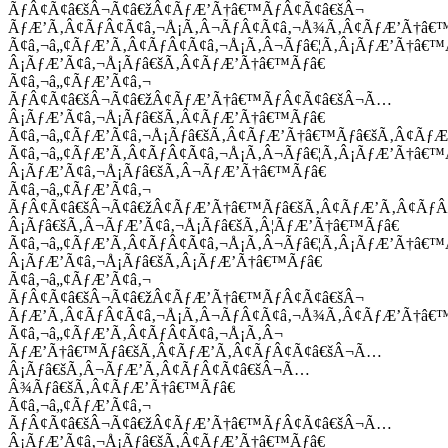
ÃƒÂ¢Ã¢â€šÂ¬Ã¢â€žÂ¢ÃƒÆ’Ã†â€™ÃƒÂ¢Ã¢â€šÂ¬
ÃƒÆ’Ã‚Â¢ÃƒÂ¢Ã¢â‚¬Å¡Ã‚Â¬ÃƒÂ¢Ã¢â‚¬Å¾Ã‚Â¢ÃƒÆ’Ã†â€
Ã¢â‚¬â„¢ÃƒÆ’Ã‚Â¢ÃƒÂ¢Ã¢â‚¬Å¡Ã‚Â¬Ãƒâ€¦Ã‚Â¡ÃƒÆ’Ã†â€
Â¡ÃƒÆ’Ã¢â‚¬Å¡Ãƒâ€šÃ‚Â¢ÃƒÆ’Ã†â€™Ãƒâ€
Ã¢â‚¬â„¢ÃƒÆ’Ã¢â‚¬
ÃƒÂ¢Ã¢â€šÂ¬Ã¢â€žÂ¢ÃƒÆ’Ã†â€™ÃƒÂ¢Ã¢â€šÂ¬Ã…
Â¡ÃƒÆ’Ã¢â‚¬Å¡Ãƒâ€šÃ‚Â¢ÃƒÆ’Ã†â€™Ãƒâ€
Ã¢â‚¬â„¢ÃƒÆ’Ã¢â‚¬Å¡Ãƒâ€šÃ‚Â¢ÃƒÆ’Ã†â€™Ãƒâ€šÃ‚Â¢ÃƒÆ
Ã¢â‚¬â„¢ÃƒÆ’Ã‚Â¢ÃƒÂ¢Ã¢â‚¬Å¡Ã‚Â¬Ãƒâ€¦Ã‚Â¡ÃƒÆ’Ã†â€
Â¡ÃƒÆ’Ã¢â‚¬Å¡Ãƒâ€šÃ‚Â¬ÃƒÆ’Ã†â€™Ãƒâ€
Ã¢â‚¬â„¢ÃƒÆ’Ã¢â‚¬
ÃƒÂ¢Ã¢â€šÂ¬Ã¢â€žÂ¢ÃƒÆ’Ã†â€™Ãƒâ€šÃ‚Â¢ÃƒÆ’Ã‚Â¢Ãƒ
Â¡Ãƒâ€šÃ‚Â¬ÃƒÆ’Ã¢â‚¬Å¡Ãƒâ€šÃ‚Â¦ÃƒÆ’Ã†â€™Ãƒâ€
Ã¢â‚¬â„¢ÃƒÆ’Ã‚Â¢ÃƒÂ¢Ã¢â‚¬Å¡Ã‚Â¬Ãƒâ€¦Ã‚Â¡ÃƒÆ’Ã†â€
Â¡ÃƒÆ’Ã¢â‚¬Å¡Ãƒâ€šÃ‚Â¡ÃƒÆ’Ã†â€™Ãƒâ€
Ã¢â‚¬â„¢ÃƒÆ’Ã¢â‚¬
ÃƒÂ¢Ã¢â€šÂ¬Ã¢â€žÂ¢ÃƒÆ’Ã†â€™ÃƒÂ¢Ã¢â€šÂ¬
ÃƒÆ’Ã‚Â¢ÃƒÂ¢Ã¢â‚¬Å¡Ã‚Â¬ÃƒÂ¢Ã¢â‚¬Å¾Ã‚Â¢ÃƒÆ’Ã†â€
Ã¢â‚¬â„¢ÃƒÆ’Ã‚Â¢ÃƒÂ¢Ã¢â‚¬Å¡Ã‚Â¬
ÃƒÆ’Ã†â€™Ãƒâ€šÃ‚Â¢ÃƒÆ’Ã‚Â¢ÃƒÂ¢Ã¢â€šÂ¬Ã…
Â¡Ãƒâ€šÃ‚Â¬ÃƒÆ’Ã‚Â¢ÃƒÂ¢Ã¢â€šÂ¬Ã…
Â¾Ãƒâ€šÃ‚Â¢ÃƒÆ’Ã†â€™Ãƒâ€
Ã¢â‚¬â„¢ÃƒÆ’Ã¢â‚¬
ÃƒÂ¢Ã¢â€šÂ¬Ã¢â€žÂ¢ÃƒÆ’Ã†â€™ÃƒÂ¢Ã¢â€šÂ¬Ã…
Â¡ÃƒÆ’Ã¢â‚¬Å¡Ãƒâ€šÃ‚Â¢ÃƒÆ’Ã†â€™Ãƒâ€