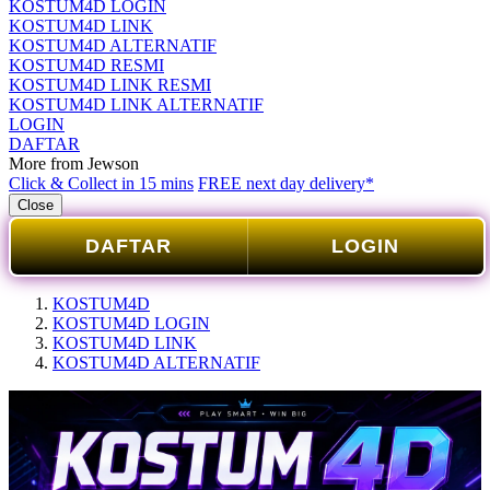
KOSTUM4D LOGIN
KOSTUM4D LINK
KOSTUM4D ALTERNATIF
KOSTUM4D RESMI
KOSTUM4D LINK RESMI
KOSTUM4D LINK ALTERNATIF
LOGIN
DAFTAR
More from Jewson
Click & Collect in 15 mins
FREE next day delivery*
Close
DAFTAR
LOGIN
KOSTUM4D
KOSTUM4D LOGIN
KOSTUM4D LINK
KOSTUM4D ALTERNATIF