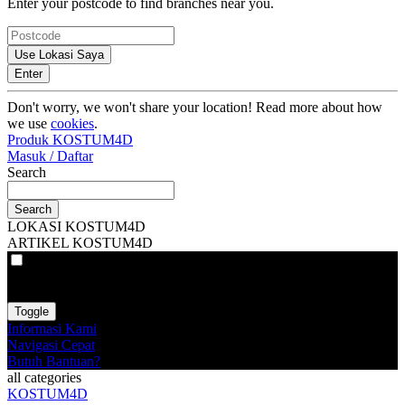
Enter your postcode to find branches near you.
Use Lokasi Saya
Enter
Don't worry, we won't share your location! Read more about how
we use
cookies
.
Produk KOSTUM4D
Masuk / Daftar
Search
Search
LOKASI KOSTUM4D
ARTIKEL KOSTUM4D
VAT
EX
INC
Toggle
Informasi Kami
Navigasi Cepat
Butuh Bantuan?
all categories
KOSTUM4D