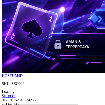
KOSTUM4D
SKU: SEO026
Loading
See price
9123361523462242.72
Quantity