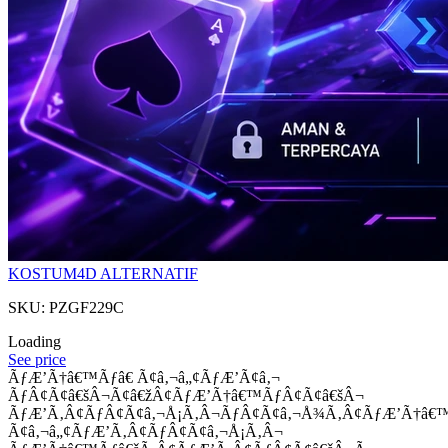
KOSTUM4D ALTERNATIF
SKU: PZGF229C
Loading
See price
ÃƒÆ’Ã†â€™Ãƒâ€ Ã¢â‚¬â„¢ÃƒÆ’Ã¢â‚¬
ÃƒÂ¢Ã¢â€šÂ¬Ã¢â€žÂ¢ÃƒÆ’Ã†â€™ÃƒÂ¢Ã¢â€šÂ¬
ÃƒÆ’Ã‚Â¢ÃƒÂ¢Ã¢â‚¬Å¡Ã‚Â¬ÃƒÂ¢Ã¢â‚¬Å¾Ã‚Â¢ÃƒÆ’Ã†â€
Ã¢â‚¬â„¢ÃƒÆ’Ã‚Â¢ÃƒÂ¢Ã¢â‚¬Å¡Ã‚Â¬