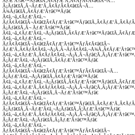
ÃƒÆ’Ã†â€™Ãƒâ€šÃ‚Â¢ÃƒÆ’Ã‚Â¢ÃƒÂ¢Ã¢â€šÂ¬Ã…
Â¡Ãƒâ€šÃ‚Â¬ÃƒÆ’Ã‚Â¢ÃƒÂ¢Ã¢â€šÂ¬Ã…
Â¾Ãƒâ€šÃ‚Â¢ÃƒÆ’Ã†â€™Ãƒâ€
Ã¢â‚¬â„¢ÃƒÆ’Ã¢â‚¬
ÃƒÂ¢Ã¢â€šÂ¬Ã¢â€žÂ¢ÃƒÆ’Ã†â€™Ãƒâ€šÃ‚Â¢ÃƒÆ’Ã‚Â¢Ãƒ
Â¡Ãƒâ€šÃ‚Â¬ ÃƒÆ’Ã†â€™Ãƒâ€
Ã¢â‚¬â„¢ÃƒÆ’Ã¢â‚¬Å¡Ãƒâ€šÃ‚Â¢ÃƒÆ’Ã†â€™Ãƒâ€šÃ‚Â¢ÃƒÆ
Ã¢â‚¬â„¢ÃƒÆ’Ã¢â‚¬
ÃƒÂ¢Ã¢â€šÂ¬Ã¢â€žÂ¢ÃƒÆ’Ã†â€™ÃƒÂ¢Ã¢â€šÂ¬
ÃƒÆ’Ã‚Â¢ÃƒÂ¢Ã¢â‚¬Å¡Ã‚Â¬ÃƒÂ¢Ã¢â‚¬Å¾Ã‚Â¢ÃƒÆ’Ã†â€
Ã¢â‚¬â„¢ÃƒÆ’Ã‚Â¢ÃƒÂ¢Ã¢â‚¬Å¡Ã‚Â¬Ãƒâ€¦Ã‚Â¡ÃƒÆ’Ã†â€
Â¡ÃƒÆ’Ã¢â‚¬Å¡Ãƒâ€šÃ‚Â¢ÃƒÆ’Ã†â€™Ãƒâ€
Ã¢â‚¬â„¢ÃƒÆ’Ã¢â‚¬
ÃƒÂ¢Ã¢â€šÂ¬Ã¢â€žÂ¢ÃƒÆ’Ã†â€™ÃƒÂ¢Ã¢â€šÂ¬Ã…
Â¡ÃƒÆ’Ã¢â‚¬Å¡Ãƒâ€šÃ‚Â¢ÃƒÆ’Ã†â€™Ãƒâ€
Ã¢â‚¬â„¢ÃƒÆ’Ã¢â‚¬Å¡Ãƒâ€šÃ‚Â¢ÃƒÆ’Ã†â€™Ãƒâ€šÃ‚Â¢ÃƒÆ
Ã¢â‚¬â„¢ÃƒÆ’Ã‚Â¢ÃƒÂ¢Ã¢â‚¬Å¡Ã‚Â¬Ãƒâ€¦Ã‚Â¡ÃƒÆ’Ã†â€
Â¡ÃƒÆ’Ã¢â‚¬Å¡Ãƒâ€šÃ‚Â¬ÃƒÆ’Ã†â€™Ãƒâ€
Ã¢â‚¬â„¢ÃƒÆ’Ã¢â‚¬
ÃƒÂ¢Ã¢â€šÂ¬Ã¢â€žÂ¢ÃƒÆ’Ã†â€™Ãƒâ€šÃ‚Â¢ÃƒÆ’Ã‚Â¢Ãƒ
Â¡Ãƒâ€šÃ‚Â¬ÃƒÆ’Ã¢â‚¬Å¡Ãƒâ€šÃ‚Â¦ÃƒÆ’Ã†â€™Ãƒâ€
Ã¢â‚¬â„¢ÃƒÆ’Ã‚Â¢ÃƒÂ¢Ã¢â‚¬Å¡Ã‚Â¬Ãƒâ€¦Ã‚Â¡ÃƒÆ’Ã†â€
Â¡ÃƒÆ’Ã¢â‚¬Å¡Ãƒâ€šÃ‚Â¡ÃƒÆ’Ã†â€™Ãƒâ€
Ã¢â‚¬â„¢ÃƒÆ’Ã¢â‚¬
ÃƒÂ¢Ã¢â€šÂ¬Ã¢â€žÂ¢ÃƒÆ’Ã†â€™ÃƒÂ¢Ã¢â€šÂ¬