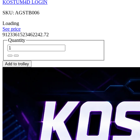
KOSTUM4D LOGIN
SKU: AGSTB006
Loading
See price
9123361523462242.72
Quantity
Add to trolley