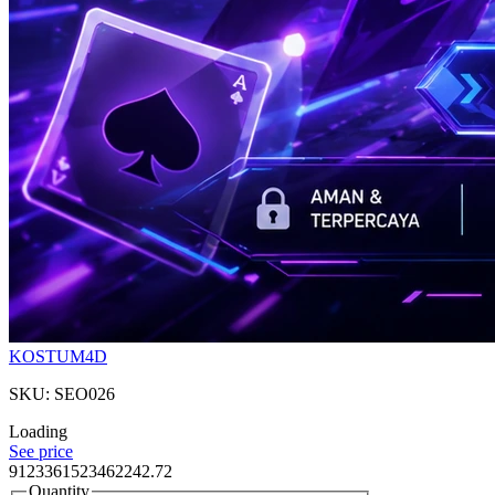
KOSTUM4D
SKU: SEO026
Loading
See price
9123361523462242.72
Quantity