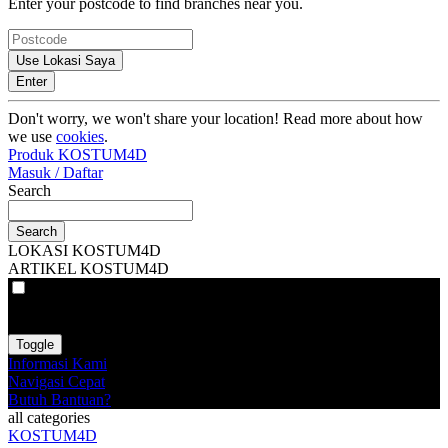
Enter your postcode to find branches near you.
Use Lokasi Saya
Enter
Don't worry, we won't share your location! Read more about how
we use
cookies
.
Produk KOSTUM4D
Masuk / Daftar
Search
Search
LOKASI KOSTUM4D
ARTIKEL KOSTUM4D
VAT
EX
INC
Toggle
Informasi Kami
Navigasi Cepat
Butuh Bantuan?
all categories
KOSTUM4D