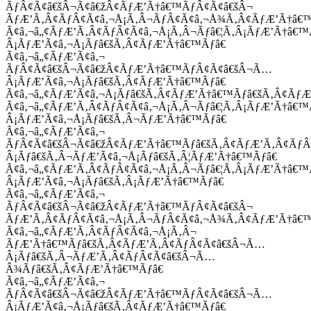
ÃƒÂ¢Ã¢â€šÂ¬Ã¢â€žÂ¢ÃƒÆ’Ã†â€™ÃƒÂ¢Ã¢â€šÂ¬
ÃƒÆ’Ã‚Â¢ÃƒÂ¢Ã¢â‚¬Å¡Ã‚Â¬ÃƒÂ¢Ã¢â‚¬Å¾Ã‚Â¢ÃƒÆ’Ã†â€
Ã¢â‚¬â„¢ÃƒÆ’Ã‚Â¢ÃƒÂ¢Ã¢â‚¬Å¡Ã‚Â¬Ãƒâ€¦Ã‚Â¡ÃƒÆ’Ã†â€
Â¡ÃƒÆ’Ã¢â‚¬Å¡Ãƒâ€šÃ‚Â¢ÃƒÆ’Ã†â€™Ãƒâ€
Ã¢â‚¬â„¢ÃƒÆ’Ã¢â‚¬
ÃƒÂ¢Ã¢â€šÂ¬Ã¢â€žÂ¢ÃƒÆ’Ã†â€™ÃƒÂ¢Ã¢â€šÂ¬Ã…
Â¡ÃƒÆ’Ã¢â‚¬Å¡Ãƒâ€šÃ‚Â¢ÃƒÆ’Ã†â€™Ãƒâ€
Ã¢â‚¬â„¢ÃƒÆ’Ã¢â‚¬Å¡Ãƒâ€šÃ‚Â¢ÃƒÆ’Ã†â€™Ãƒâ€šÃ‚Â¢ÃƒÆ
Ã¢â‚¬â„¢ÃƒÆ’Ã‚Â¢ÃƒÂ¢Ã¢â‚¬Å¡Ã‚Â¬Ãƒâ€¦Ã‚Â¡ÃƒÆ’Ã†â€
Â¡ÃƒÆ’Ã¢â‚¬Å¡Ãƒâ€šÃ‚Â¬ÃƒÆ’Ã†â€™Ãƒâ€
Ã¢â‚¬â„¢ÃƒÆ’Ã¢â‚¬
ÃƒÂ¢Ã¢â€šÂ¬Ã¢â€žÂ¢ÃƒÆ’Ã†â€™Ãƒâ€šÃ‚Â¢ÃƒÆ’Ã‚Â¢Ãƒ
Â¡Ãƒâ€šÃ‚Â¬ÃƒÆ’Ã¢â‚¬Å¡Ãƒâ€šÃ‚Â¦ÃƒÆ’Ã†â€™Ãƒâ€
Ã¢â‚¬â„¢ÃƒÆ’Ã‚Â¢ÃƒÂ¢Ã¢â‚¬Å¡Ã‚Â¬Ãƒâ€¦Ã‚Â¡ÃƒÆ’Ã†â€
Â¡ÃƒÆ’Ã¢â‚¬Å¡Ãƒâ€šÃ‚Â¡ÃƒÆ’Ã†â€™Ãƒâ€
Ã¢â‚¬â„¢ÃƒÆ’Ã¢â‚¬
ÃƒÂ¢Ã¢â€šÂ¬Ã¢â€žÂ¢ÃƒÆ’Ã†â€™ÃƒÂ¢Ã¢â€šÂ¬
ÃƒÆ’Ã‚Â¢ÃƒÂ¢Ã¢â‚¬Å¡Ã‚Â¬ÃƒÂ¢Ã¢â‚¬Å¾Ã‚Â¢ÃƒÆ’Ã†â€
Ã¢â‚¬â„¢ÃƒÆ’Ã‚Â¢ÃƒÂ¢Ã¢â‚¬Å¡Ã‚Â¬
ÃƒÆ’Ã†â€™Ãƒâ€šÃ‚Â¢ÃƒÆ’Ã‚Â¢ÃƒÂ¢Ã¢â€šÂ¬Ã…
Â¡Ãƒâ€šÃ‚Â¬ÃƒÆ’Ã‚Â¢ÃƒÂ¢Ã¢â€šÂ¬Ã…
Â¾Ãƒâ€šÃ‚Â¢ÃƒÆ’Ã†â€™Ãƒâ€
Ã¢â‚¬â„¢ÃƒÆ’Ã¢â‚¬
ÃƒÂ¢Ã¢â€šÂ¬Ã¢â€žÂ¢ÃƒÆ’Ã†â€™ÃƒÂ¢Ã¢â€šÂ¬Ã…
Â¡ÃƒÆ’Ã¢â‚¬Å¡Ãƒâ€šÃ‚Â¢ÃƒÆ’Ã†â€™Ãƒâ€