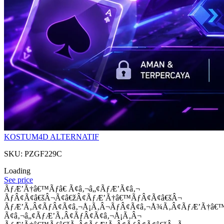
KOSTUM4D ALTERNATIF
SKU: PZGF229C
Loading
See price
ÃƒÆ’Ã†â€™Ãƒâ€ Ã¢â‚¬â„¢ÃƒÆ’Ã¢â‚¬
ÃƒÂ¢Ã¢â€šÂ¬Ã¢â€žÂ¢ÃƒÆ’Ã†â€™ÃƒÂ¢Ã¢â€šÂ¬
ÃƒÆ’Ã‚Â¢ÃƒÂ¢Ã¢â‚¬Å¡Ã‚Â¬ÃƒÂ¢Ã¢â‚¬Å¾Ã‚Â¢ÃƒÆ’Ã†â€
Ã¢â‚¬â„¢ÃƒÆ’Ã‚Â¢ÃƒÂ¢Ã¢â‚¬Å¡Ã‚Â¬