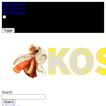
Informasi Kami
Navigasi Cepat
Butuh Bantuan?
VAT
EX
INC
Toggle
Search
Search