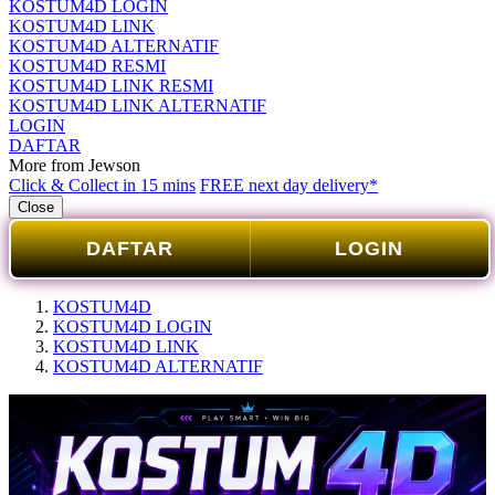
KOSTUM4D LOGIN
KOSTUM4D LINK
KOSTUM4D ALTERNATIF
KOSTUM4D RESMI
KOSTUM4D LINK RESMI
KOSTUM4D LINK ALTERNATIF
LOGIN
DAFTAR
More from Jewson
Click & Collect in 15 mins
FREE next day delivery*
Close
DAFTAR
LOGIN
KOSTUM4D
KOSTUM4D LOGIN
KOSTUM4D LINK
KOSTUM4D ALTERNATIF