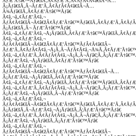
ÃƒÆ’Ã†â€™Ãƒâ€šÃ‚Â¢ÃƒÆ’Ã‚Â¢ÃƒÂ¢Ã¢â€šÂ¬Ã…
Â¡Ãƒâ€šÃ‚Â¬ÃƒÆ’Ã‚Â¢ÃƒÂ¢Ã¢â€šÂ¬Ã…
Â¾Ãƒâ€šÃ‚Â¢ÃƒÆ’Ã†â€™Ãƒâ€
Ã¢â‚¬â„¢ÃƒÆ’Ã¢â‚¬
ÃƒÂ¢Ã¢â€šÂ¬Ã¢â€žÂ¢ÃƒÆ’Ã†â€™Ãƒâ€šÃ‚Â¢ÃƒÆ’Ã‚Â¢Ãƒ
Â¡Ãƒâ€šÃ‚Â¬ ÃƒÆ’Ã†â€™Ãƒâ€
Ã¢â‚¬â„¢ÃƒÆ’Ã¢â‚¬Å¡Ãƒâ€šÃ‚Â¢ÃƒÆ’Ã†â€™Ãƒâ€šÃ‚Â¢ÃƒÆ
Ã¢â‚¬â„¢ÃƒÆ’Ã¢â‚¬
ÃƒÂ¢Ã¢â€šÂ¬Ã¢â€žÂ¢ÃƒÆ’Ã†â€™ÃƒÂ¢Ã¢â€šÂ¬
ÃƒÆ’Ã‚Â¢ÃƒÂ¢Ã¢â‚¬Å¡Ã‚Â¬ÃƒÂ¢Ã¢â‚¬Å¾Ã‚Â¢ÃƒÆ’Ã†â€
Ã¢â‚¬â„¢ÃƒÆ’Ã‚Â¢ÃƒÂ¢Ã¢â‚¬Å¡Ã‚Â¬Ãƒâ€¦Ã‚Â¡ÃƒÆ’Ã†â€
Â¡ÃƒÆ’Ã¢â‚¬Å¡Ãƒâ€šÃ‚Â¢ÃƒÆ’Ã†â€™Ãƒâ€
Ã¢â‚¬â„¢ÃƒÆ’Ã¢â‚¬
ÃƒÂ¢Ã¢â€šÂ¬Ã¢â€žÂ¢ÃƒÆ’Ã†â€™ÃƒÂ¢Ã¢â€šÂ¬Ã…
Â¡ÃƒÆ’Ã¢â‚¬Å¡Ãƒâ€šÃ‚Â¢ÃƒÆ’Ã†â€™Ãƒâ€
Ã¢â‚¬â„¢ÃƒÆ’Ã¢â‚¬Å¡Ãƒâ€šÃ‚Â¢ÃƒÆ’Ã†â€™Ãƒâ€šÃ‚Â¢ÃƒÆ
Ã¢â‚¬â„¢ÃƒÆ’Ã‚Â¢ÃƒÂ¢Ã¢â‚¬Å¡Ã‚Â¬Ãƒâ€¦Ã‚Â¡ÃƒÆ’Ã†â€
Â¡ÃƒÆ’Ã¢â‚¬Å¡Ãƒâ€šÃ‚Â¬ÃƒÆ’Ã†â€™Ãƒâ€
Ã¢â‚¬â„¢ÃƒÆ’Ã¢â‚¬
ÃƒÂ¢Ã¢â€šÂ¬Ã¢â€žÂ¢ÃƒÆ’Ã†â€™Ãƒâ€šÃ‚Â¢ÃƒÆ’Ã‚Â¢Ãƒ
Â¡Ãƒâ€šÃ‚Â¬ÃƒÆ’Ã¢â‚¬Å¡Ãƒâ€šÃ‚Â¦ÃƒÆ’Ã†â€™Ãƒâ€
Ã¢â‚¬â„¢ÃƒÆ’Ã‚Â¢ÃƒÂ¢Ã¢â‚¬Å¡Ã‚Â¬Ãƒâ€¦Ã‚Â¡ÃƒÆ’Ã†â€
Â¡ÃƒÆ’Ã¢â‚¬Å¡Ãƒâ€šÃ‚Â¡ÃƒÆ’Ã†â€™Ãƒâ€
Ã¢â‚¬â„¢ÃƒÆ’Ã¢â‚¬
ÃƒÂ¢Ã¢â€šÂ¬Ã¢â€žÂ¢ÃƒÆ’Ã†â€™ÃƒÂ¢Ã¢â€šÂ¬