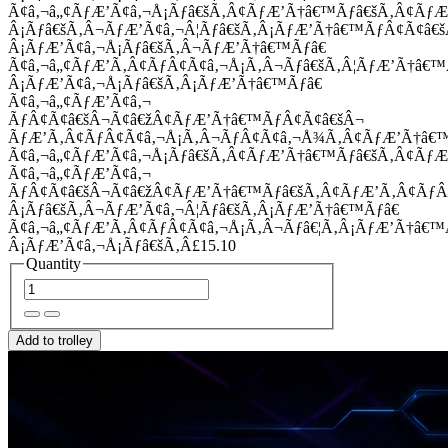
Ã¢â‚¬â„¢ÃƒÆ’Ã¢â‚¬Å¡Ãƒâ€šÃ‚Â¢ÃƒÆ’Ã†â€™Ãƒâ€šÃ‚Â¢Ãƒ
Â¡Ãƒâ€šÃ‚Â¬ÃƒÆ’Ã¢â‚¬Â¦Ãƒâ€šÃ‚Â¡ÃƒÆ’Ã†â€™ÃƒÂ¢Ã¢â
Â¡ÃƒÆ’Ã¢â‚¬Å¡Ãƒâ€šÃ‚Â¬ÃƒÆ’Ã†â€™Ãƒâ€
Ã¢â‚¬â„¢ÃƒÆ’Ã‚Â¢ÃƒÂ¢Ã¢â‚¬Å¡Ã‚Â¬Ãƒâ€šÃ‚Â¦ÃƒÆ’Ã†â€
Â¡ÃƒÆ’Ã¢â‚¬Å¡Ãƒâ€šÃ‚Â¡ÃƒÆ’Ã†â€™Ãƒâ€
Ã¢â‚¬â„¢ÃƒÆ’Ã¢â‚¬
ÃƒÂ¢Ã¢â€šÂ¬Ã¢â€žÂ¢ÃƒÆ’Ã†â€™ÃƒÂ¢Ã¢â€šÂ¬
ÃƒÆ’Ã‚Â¢ÃƒÂ¢Ã¢â‚¬Å¡Ã‚Â¬ÃƒÂ¢Ã¢â‚¬Å¾Ã‚Â¢ÃƒÆ’Ã†â€
Ã¢â‚¬â„¢ÃƒÆ’Ã¢â‚¬Å¡Ãƒâ€šÃ‚Â¢ÃƒÆ’Ã†â€™Ãƒâ€šÃ‚Â¢ÃƒÆ
Ã¢â‚¬â„¢ÃƒÆ’Ã¢â‚¬
ÃƒÂ¢Ã¢â€šÂ¬Ã¢â€žÂ¢ÃƒÆ’Ã†â€™Ãƒâ€šÃ‚Â¢ÃƒÆ’Ã‚Â¢Ãƒ
Â¡Ãƒâ€šÃ‚Â¬ÃƒÆ’Ã¢â‚¬Â¦Ãƒâ€šÃ‚Â¡ÃƒÆ’Ã†â€™Ãƒâ€
Ã¢â‚¬â„¢ÃƒÆ’Ã‚Â¢ÃƒÂ¢Ã¢â‚¬Å¡Ã‚Â¬Ãƒâ€¦Ã‚Â¡ÃƒÆ’Ã†â€
Â¡ÃƒÆ’Ã¢â‚¬Å¡Ãƒâ€šÃ‚Â£15.10
Quantity
Add to trolley