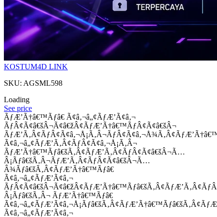
KOSTUM4D LINK
SKU: AGSML598
Loading
See price
ÃƒÆ’Ã†â€™Ãƒâ€ Ã¢â‚¬â„¢ÃƒÆ’Ã¢â‚¬
ÃƒÂ¢Ã¢â€šÂ¬Ã¢â€žÂ¢ÃƒÆ’Ã†â€™ÃƒÂ¢Ã¢â€šÂ¬
ÃƒÆ’Ã‚Â¢ÃƒÂ¢Ã¢â‚¬Å¡Ã‚Â¬ÃƒÂ¢Ã¢â‚¬Å¾Ã‚Â¢ÃƒÆ’Ã†â€
Ã¢â‚¬â„¢ÃƒÆ’Ã‚Â¢ÃƒÂ¢Ã¢â‚¬Å¡Ã‚Â¬
ÃƒÆ’Ã†â€™Ãƒâ€šÃ‚Â¢ÃƒÆ’Ã‚Â¢ÃƒÂ¢Ã¢â€šÂ¬Ã…
Â¡Ãƒâ€šÃ‚Â¬ÃƒÆ’Ã‚Â¢ÃƒÂ¢Ã¢â€šÂ¬Ã…
Â¾Ãƒâ€šÃ‚Â¢ÃƒÆ’Ã†â€™Ãƒâ€
Ã¢â‚¬â„¢ÃƒÆ’Ã¢â‚¬
ÃƒÂ¢Ã¢â€šÂ¬Ã¢â€žÂ¢ÃƒÆ’Ã†â€™Ãƒâ€šÃ‚Â¢ÃƒÆ’Ã‚Â¢Ãƒ
Â¡Ãƒâ€šÃ‚Â¬ ÃƒÆ’Ã†â€™Ãƒâ€
Ã¢â‚¬â„¢ÃƒÆ’Ã¢â‚¬Å¡Ãƒâ€šÃ‚Â¢ÃƒÆ’Ã†â€™Ãƒâ€šÃ‚Â¢ÃƒÆ
Ã¢â‚¬â„¢ÃƒÆ’Ã¢â‚¬