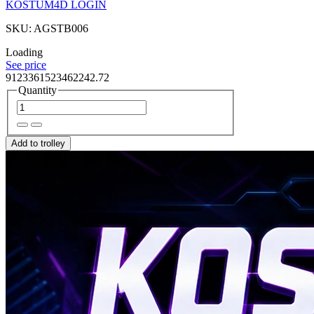
KOSTUM4D LOGIN
SKU: AGSTB006
Loading
See price
9123361523462242.72
Quantity
Add to trolley