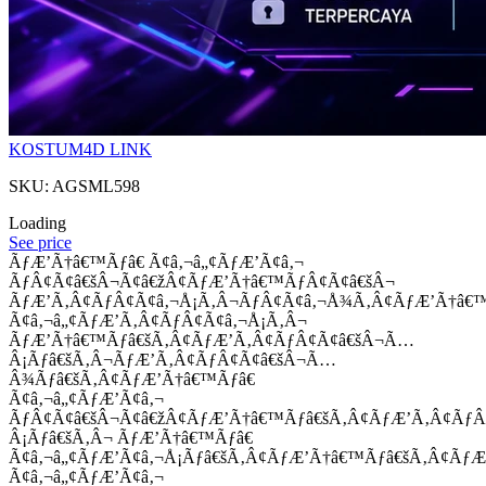
KOSTUM4D LINK
SKU: AGSML598
Loading
See price
ÃƒÆ’Ã†â€™Ãƒâ€ Ã¢â‚¬â„¢ÃƒÆ’Ã¢â‚¬
ÃƒÂ¢Ã¢â€šÂ¬Ã¢â€žÂ¢ÃƒÆ’Ã†â€™ÃƒÂ¢Ã¢â€šÂ¬
ÃƒÆ’Ã‚Â¢ÃƒÂ¢Ã¢â‚¬Å¡Ã‚Â¬ÃƒÂ¢Ã¢â‚¬Å¾Ã‚Â¢ÃƒÆ’Ã†â€
Ã¢â‚¬â„¢ÃƒÆ’Ã‚Â¢ÃƒÂ¢Ã¢â‚¬Å¡Ã‚Â¬
ÃƒÆ’Ã†â€™Ãƒâ€šÃ‚Â¢ÃƒÆ’Ã‚Â¢ÃƒÂ¢Ã¢â€šÂ¬Ã…
Â¡Ãƒâ€šÃ‚Â¬ÃƒÆ’Ã‚Â¢ÃƒÂ¢Ã¢â€šÂ¬Ã…
Â¾Ãƒâ€šÃ‚Â¢ÃƒÆ’Ã†â€™Ãƒâ€
Ã¢â‚¬â„¢ÃƒÆ’Ã¢â‚¬
ÃƒÂ¢Ã¢â€šÂ¬Ã¢â€žÂ¢ÃƒÆ’Ã†â€™Ãƒâ€šÃ‚Â¢ÃƒÆ’Ã‚Â¢Ãƒ
Â¡Ãƒâ€šÃ‚Â¬ ÃƒÆ’Ã†â€™Ãƒâ€
Ã¢â‚¬â„¢ÃƒÆ’Ã¢â‚¬Å¡Ãƒâ€šÃ‚Â¢ÃƒÆ’Ã†â€™Ãƒâ€šÃ‚Â¢ÃƒÆ
Ã¢â‚¬â„¢ÃƒÆ’Ã¢â‚¬