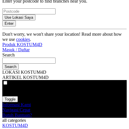
Enter your postcode to find branches near you.
Use Lokasi Saya
Enter
Don't worry, we won't share your location! Read more about how
we use
cookies
.
Produk KOSTUM4D
Masuk / Daftar
Search
Search
LOKASI KOSTUM4D
ARTIKEL KOSTUM4D
VAT
EX
INC
Toggle
Informasi Kami
Navigasi Cepat
Butuh Bantuan?
all categories
KOSTUM4D