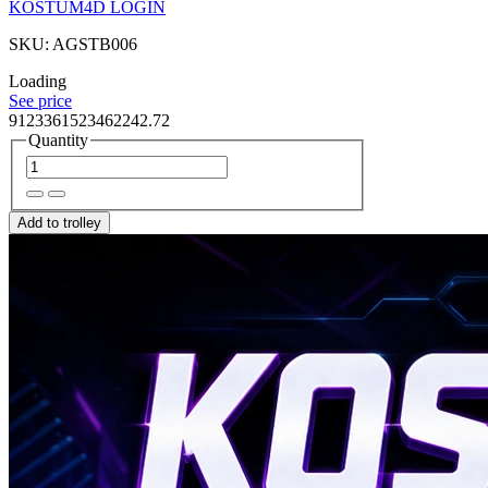
KOSTUM4D LOGIN
SKU: AGSTB006
Loading
See price
9123361523462242.72
Quantity
Add to trolley