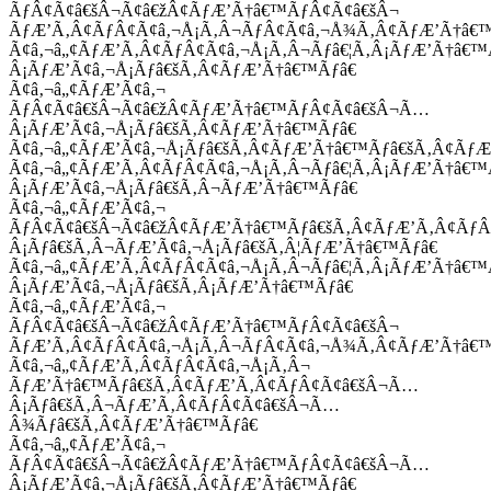
ÃƒÂ¢Ã¢â€šÂ¬Ã¢â€žÂ¢ÃƒÆ’Ã†â€™ÃƒÂ¢Ã¢â€šÂ¬
ÃƒÆ’Ã‚Â¢ÃƒÂ¢Ã¢â‚¬Å¡Ã‚Â¬ÃƒÂ¢Ã¢â‚¬Å¾Ã‚Â¢ÃƒÆ’Ã†â€
Ã¢â‚¬â„¢ÃƒÆ’Ã‚Â¢ÃƒÂ¢Ã¢â‚¬Å¡Ã‚Â¬Ãƒâ€¦Ã‚Â¡ÃƒÆ’Ã†â€
Â¡ÃƒÆ’Ã¢â‚¬Å¡Ãƒâ€šÃ‚Â¢ÃƒÆ’Ã†â€™Ãƒâ€
Ã¢â‚¬â„¢ÃƒÆ’Ã¢â‚¬
ÃƒÂ¢Ã¢â€šÂ¬Ã¢â€žÂ¢ÃƒÆ’Ã†â€™ÃƒÂ¢Ã¢â€šÂ¬Ã…
Â¡ÃƒÆ’Ã¢â‚¬Å¡Ãƒâ€šÃ‚Â¢ÃƒÆ’Ã†â€™Ãƒâ€
Ã¢â‚¬â„¢ÃƒÆ’Ã¢â‚¬Å¡Ãƒâ€šÃ‚Â¢ÃƒÆ’Ã†â€™Ãƒâ€šÃ‚Â¢ÃƒÆ
Ã¢â‚¬â„¢ÃƒÆ’Ã‚Â¢ÃƒÂ¢Ã¢â‚¬Å¡Ã‚Â¬Ãƒâ€¦Ã‚Â¡ÃƒÆ’Ã†â€
Â¡ÃƒÆ’Ã¢â‚¬Å¡Ãƒâ€šÃ‚Â¬ÃƒÆ’Ã†â€™Ãƒâ€
Ã¢â‚¬â„¢ÃƒÆ’Ã¢â‚¬
ÃƒÂ¢Ã¢â€šÂ¬Ã¢â€žÂ¢ÃƒÆ’Ã†â€™Ãƒâ€šÃ‚Â¢ÃƒÆ’Ã‚Â¢Ãƒ
Â¡Ãƒâ€šÃ‚Â¬ÃƒÆ’Ã¢â‚¬Å¡Ãƒâ€šÃ‚Â¦ÃƒÆ’Ã†â€™Ãƒâ€
Ã¢â‚¬â„¢ÃƒÆ’Ã‚Â¢ÃƒÂ¢Ã¢â‚¬Å¡Ã‚Â¬Ãƒâ€¦Ã‚Â¡ÃƒÆ’Ã†â€
Â¡ÃƒÆ’Ã¢â‚¬Å¡Ãƒâ€šÃ‚Â¡ÃƒÆ’Ã†â€™Ãƒâ€
Ã¢â‚¬â„¢ÃƒÆ’Ã¢â‚¬
ÃƒÂ¢Ã¢â€šÂ¬Ã¢â€žÂ¢ÃƒÆ’Ã†â€™ÃƒÂ¢Ã¢â€šÂ¬
ÃƒÆ’Ã‚Â¢ÃƒÂ¢Ã¢â‚¬Å¡Ã‚Â¬ÃƒÂ¢Ã¢â‚¬Å¾Ã‚Â¢ÃƒÆ’Ã†â€
Ã¢â‚¬â„¢ÃƒÆ’Ã‚Â¢ÃƒÂ¢Ã¢â‚¬Å¡Ã‚Â¬
ÃƒÆ’Ã†â€™Ãƒâ€šÃ‚Â¢ÃƒÆ’Ã‚Â¢ÃƒÂ¢Ã¢â€šÂ¬Ã…
Â¡Ãƒâ€šÃ‚Â¬ÃƒÆ’Ã‚Â¢ÃƒÂ¢Ã¢â€šÂ¬Ã…
Â¾Ãƒâ€šÃ‚Â¢ÃƒÆ’Ã†â€™Ãƒâ€
Ã¢â‚¬â„¢ÃƒÆ’Ã¢â‚¬
ÃƒÂ¢Ã¢â€šÂ¬Ã¢â€žÂ¢ÃƒÆ’Ã†â€™ÃƒÂ¢Ã¢â€šÂ¬Ã…
Â¡ÃƒÆ’Ã¢â‚¬Å¡Ãƒâ€šÃ‚Â¢ÃƒÆ’Ã†â€™Ãƒâ€