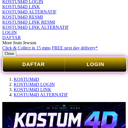
KOSTUM4D LOGIN
KOSTUM4D LINK
KOSTUM4D ALTERNATIF
KOSTUM4D RESMI
KOSTUM4D LINK RESMI
KOSTUM4D LINK ALTERNATIF
LOGIN
DAFTAR
More from Jewson
Click & Collect in 15 mins
FREE next day delivery*
Close
DAFTAR
LOGIN
KOSTUM4D
KOSTUM4D LOGIN
KOSTUM4D LINK
KOSTUM4D ALTERNATIF