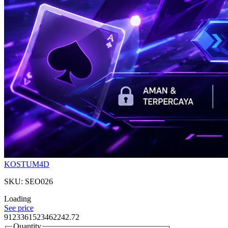
KOSTUM4D
SKU: SEO026
Loading
See price
9123361523462242.72
Quantity