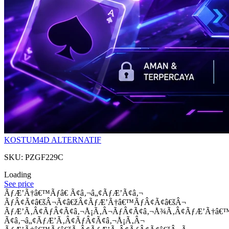
KOSTUM4D ALTERNATIF
SKU: PZGF229C
Loading
See price
ÃƒÆ’Ã†â€™Ãƒâ€ Ã¢â‚¬â„¢ÃƒÆ’Ã¢â‚¬
ÃƒÂ¢Ã¢â€šÂ¬Ã¢â€žÂ¢ÃƒÆ’Ã†â€™ÃƒÂ¢Ã¢â€šÂ¬
ÃƒÆ’Ã‚Â¢ÃƒÂ¢Ã¢â‚¬Å¡Ã‚Â¬ÃƒÂ¢Ã¢â‚¬Å¾Ã‚Â¢ÃƒÆ’Ã†â€
Ã¢â‚¬â„¢ÃƒÆ’Ã‚Â¢ÃƒÂ¢Ã¢â‚¬Å¡Ã‚Â¬