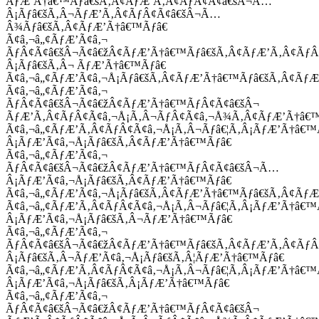
ÃƒÆ’Ã†â€™Ãƒâ€šÃ‚Â¢ÃƒÆ’Ã‚Â¢ÃƒÂ¢Ã¢â€šÂ¬Ã…
Â¡Ãƒâ€šÃ‚Â¬ÃƒÆ’Ã‚Â¢ÃƒÂ¢Ã¢â€šÂ¬Ã…
Â¾Ãƒâ€šÃ‚Â¢ÃƒÆ’Ã†â€™Ãƒâ€
Ã¢â‚¬â„¢ÃƒÆ’Ã¢â‚¬
ÃƒÂ¢Ã¢â€šÂ¬Ã¢â€žÂ¢ÃƒÆ’Ã†â€™Ãƒâ€šÃ‚Â¢ÃƒÆ’Ã‚Â¢Ãƒ
Â¡Ãƒâ€šÃ‚Â¬ ÃƒÆ’Ã†â€™Ãƒâ€
Ã¢â‚¬â„¢ÃƒÆ’Ã¢â‚¬Å¡Ãƒâ€šÃ‚Â¢ÃƒÆ’Ã†â€™Ãƒâ€šÃ‚Â¢ÃƒÆ
Ã¢â‚¬â„¢ÃƒÆ’Ã¢â‚¬
ÃƒÂ¢Ã¢â€šÂ¬Ã¢â€žÂ¢ÃƒÆ’Ã†â€™ÃƒÂ¢Ã¢â€šÂ¬
ÃƒÆ’Ã‚Â¢ÃƒÂ¢Ã¢â‚¬Å¡Ã‚Â¬ÃƒÂ¢Ã¢â‚¬Å¾Ã‚Â¢ÃƒÆ’Ã†â€
Ã¢â‚¬â„¢ÃƒÆ’Ã‚Â¢ÃƒÂ¢Ã¢â‚¬Å¡Ã‚Â¬Ãƒâ€¦Ã‚Â¡ÃƒÆ’Ã†â€
Â¡ÃƒÆ’Ã¢â‚¬Å¡Ãƒâ€šÃ‚Â¢ÃƒÆ’Ã†â€™Ãƒâ€
Ã¢â‚¬â„¢ÃƒÆ’Ã¢â‚¬
ÃƒÂ¢Ã¢â€šÂ¬Ã¢â€žÂ¢ÃƒÆ’Ã†â€™ÃƒÂ¢Ã¢â€šÂ¬Ã…
Â¡ÃƒÆ’Ã¢â‚¬Å¡Ãƒâ€šÃ‚Â¢ÃƒÆ’Ã†â€™Ãƒâ€
Ã¢â‚¬â„¢ÃƒÆ’Ã¢â‚¬Å¡Ãƒâ€šÃ‚Â¢ÃƒÆ’Ã†â€™Ãƒâ€šÃ‚Â¢ÃƒÆ
Ã¢â‚¬â„¢ÃƒÆ’Ã‚Â¢ÃƒÂ¢Ã¢â‚¬Å¡Ã‚Â¬Ãƒâ€¦Ã‚Â¡ÃƒÆ’Ã†â€
Â¡ÃƒÆ’Ã¢â‚¬Å¡Ãƒâ€šÃ‚Â¬ÃƒÆ’Ã†â€™Ãƒâ€
Ã¢â‚¬â„¢ÃƒÆ’Ã¢â‚¬
ÃƒÂ¢Ã¢â€šÂ¬Ã¢â€žÂ¢ÃƒÆ’Ã†â€™Ãƒâ€šÃ‚Â¢ÃƒÆ’Ã‚Â¢Ãƒ
Â¡Ãƒâ€šÃ‚Â¬ÃƒÆ’Ã¢â‚¬Å¡Ãƒâ€šÃ‚Â¦ÃƒÆ’Ã†â€™Ãƒâ€
Ã¢â‚¬â„¢ÃƒÆ’Ã‚Â¢ÃƒÂ¢Ã¢â‚¬Å¡Ã‚Â¬Ãƒâ€¦Ã‚Â¡ÃƒÆ’Ã†â€
Â¡ÃƒÆ’Ã¢â‚¬Å¡Ãƒâ€šÃ‚Â¡ÃƒÆ’Ã†â€™Ãƒâ€
Ã¢â‚¬â„¢ÃƒÆ’Ã¢â‚¬
ÃƒÂ¢Ã¢â€šÂ¬Ã¢â€žÂ¢ÃƒÆ’Ã†â€™ÃƒÂ¢Ã¢â€šÂ¬