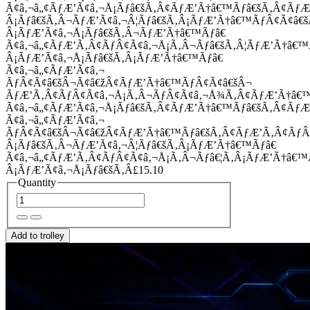
Ã¢â‚¬â„¢ÃƒÆ’Ã¢â‚¬Å¡Ãƒâ€šÃ‚Â¢ÃƒÆ’Ã†â€™Ãƒâ€šÃ‚Â¢Ãƒ
Â¡Ãƒâ€šÃ‚Â¬ÃƒÆ’Ã¢â‚¬Â¦Ãƒâ€šÃ‚Â¡ÃƒÆ’Ã†â€™ÃƒÂ¢Ã¢â
Â¡ÃƒÆ’Ã¢â‚¬Å¡Ãƒâ€šÃ‚Â¬ÃƒÆ’Ã†â€™Ãƒâ€
Ã¢â‚¬â„¢ÃƒÆ’Ã‚Â¢ÃƒÂ¢Ã¢â‚¬Å¡Ã‚Â¬Ãƒâ€šÃ‚Â¦ÃƒÆ’Ã†â€
Â¡ÃƒÆ’Ã¢â‚¬Å¡Ãƒâ€šÃ‚Â¡ÃƒÆ’Ã†â€™Ãƒâ€
Ã¢â‚¬â„¢ÃƒÆ’Ã¢â‚¬
ÃƒÂ¢Ã¢â€šÂ¬Ã¢â€žÂ¢ÃƒÆ’Ã†â€™ÃƒÂ¢Ã¢â€šÂ¬
ÃƒÆ’Ã‚Â¢ÃƒÂ¢Ã¢â‚¬Å¡Ã‚Â¬ÃƒÂ¢Ã¢â‚¬Å¾Ã‚Â¢ÃƒÆ’Ã†â€
Ã¢â‚¬â„¢ÃƒÆ’Ã¢â‚¬Å¡Ãƒâ€šÃ‚Â¢ÃƒÆ’Ã†â€™Ãƒâ€šÃ‚Â¢ÃƒÆ
Ã¢â‚¬â„¢ÃƒÆ’Ã¢â‚¬
ÃƒÂ¢Ã¢â€šÂ¬Ã¢â€žÂ¢ÃƒÆ’Ã†â€™Ãƒâ€šÃ‚Â¢ÃƒÆ’Ã‚Â¢Ãƒ
Â¡Ãƒâ€šÃ‚Â¬ÃƒÆ’Ã¢â‚¬Â¦Ãƒâ€šÃ‚Â¡ÃƒÆ’Ã†â€™Ãƒâ€
Ã¢â‚¬â„¢ÃƒÆ’Ã‚Â¢ÃƒÂ¢Ã¢â‚¬Å¡Ã‚Â¬Ãƒâ€¦Ã‚Â¡ÃƒÆ’Ã†â€
Â¡ÃƒÆ’Ã¢â‚¬Å¡Ãƒâ€šÃ‚Â£15.10
Quantity
Add to trolley