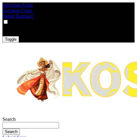
Informasi Kami
Navigasi Cepat
Butuh Bantuan?
VAT
EX
INC
Toggle
Search
Search