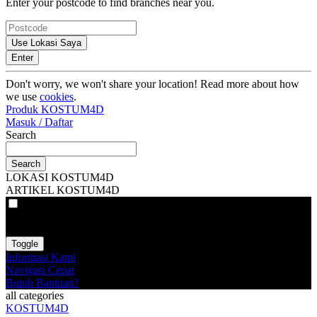
Enter your postcode to find branches near you.
Use Lokasi Saya
Enter
Don't worry, we won't share your location! Read more about how
we use
cookies
.
Produk KOSTUM4D
Masuk / Daftar
Search
Search
LOKASI KOSTUM4D
ARTIKEL KOSTUM4D
VAT
EX
INC
Toggle
Informasi Kami
Navigasi Cepat
Butuh Bantuan?
all categories
KOSTUM4D