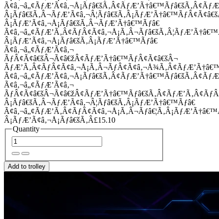
Ã¢â‚¬â„¢ÃƒÆ’Ã¢â‚¬Å¡Ãƒâ€šÃ‚Â¢ÃƒÆ’Ã†â€™Ãƒâ€šÃ‚Â¢Ãƒ
Â¡Ãƒâ€šÃ‚Â¬ÃƒÆ’Ã¢â‚¬Â¦Ãƒâ€šÃ‚Â¡ÃƒÆ’Ã†â€™ÃƒÂ¢Ã¢â
Â¡ÃƒÆ’Ã¢â‚¬Å¡Ãƒâ€šÃ‚Â¬ÃƒÆ’Ã†â€™Ãƒâ€
Ã¢â‚¬â„¢ÃƒÆ’Ã‚Â¢ÃƒÂ¢Ã¢â‚¬Å¡Ã‚Â¬Ãƒâ€šÃ‚Â¦ÃƒÆ’Ã†â€
Â¡ÃƒÆ’Ã¢â‚¬Å¡Ãƒâ€šÃ‚Â¡ÃƒÆ’Ã†â€™Ãƒâ€
Ã¢â‚¬â„¢ÃƒÆ’Ã¢â‚¬
ÃƒÂ¢Ã¢â€šÂ¬Ã¢â€žÂ¢ÃƒÆ’Ã†â€™ÃƒÂ¢Ã¢â€šÂ¬
ÃƒÆ’Ã‚Â¢ÃƒÂ¢Ã¢â‚¬Å¡Ã‚Â¬ÃƒÂ¢Ã¢â‚¬Å¾Ã‚Â¢ÃƒÆ’Ã†â€
Ã¢â‚¬â„¢ÃƒÆ’Ã¢â‚¬Å¡Ãƒâ€šÃ‚Â¢ÃƒÆ’Ã†â€™Ãƒâ€šÃ‚Â¢ÃƒÆ
Ã¢â‚¬â„¢ÃƒÆ’Ã¢â‚¬
ÃƒÂ¢Ã¢â€šÂ¬Ã¢â€žÂ¢ÃƒÆ’Ã†â€™Ãƒâ€šÃ‚Â¢ÃƒÆ’Ã‚Â¢Ãƒ
Â¡Ãƒâ€šÃ‚Â¬ÃƒÆ’Ã¢â‚¬Â¦Ãƒâ€šÃ‚Â¡ÃƒÆ’Ã†â€™Ãƒâ€
Ã¢â‚¬â„¢ÃƒÆ’Ã‚Â¢ÃƒÂ¢Ã¢â‚¬Å¡Ã‚Â¬Ãƒâ€¦Ã‚Â¡ÃƒÆ’Ã†â€
Â¡ÃƒÆ’Ã¢â‚¬Å¡Ãƒâ€šÃ‚Â£15.10
Quantity
Add to trolley