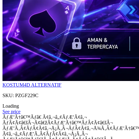
KOSTUM4D ALTERNATIF
SKU: PZGF229C
Loading
See price
ÃƒÆ’Ã†â€™Ãƒâ€ Ã¢â‚¬â„¢ÃƒÆ’Ã¢â‚¬
ÃƒÂ¢Ã¢â€šÂ¬Ã¢â€žÂ¢ÃƒÆ’Ã†â€™ÃƒÂ¢Ã¢â€šÂ¬
ÃƒÆ’Ã‚Â¢ÃƒÂ¢Ã¢â‚¬Å¡Ã‚Â¬ÃƒÂ¢Ã¢â‚¬Å¾Ã‚Â¢ÃƒÆ’Ã†â€
Ã¢â‚¬â„¢ÃƒÆ’Ã‚Â¢ÃƒÂ¢Ã¢â‚¬Å¡Ã‚Â¬