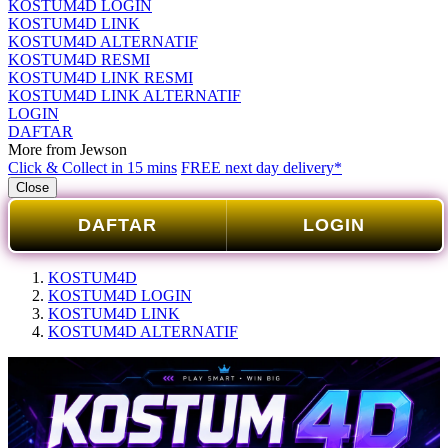
KOSTUM4D LOGIN
KOSTUM4D LINK
KOSTUM4D ALTERNATIF
KOSTUM4D RESMI
KOSTUM4D LINK RESMI
KOSTUM4D LINK ALTERNATIF
LOGIN
DAFTAR
More from Jewson
Click & Collect in 15 mins
FREE next day delivery*
Close
DAFTAR
LOGIN
KOSTUM4D
KOSTUM4D LOGIN
KOSTUM4D LINK
KOSTUM4D ALTERNATIF