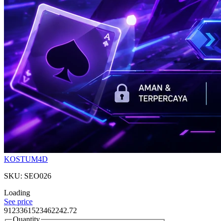
KOSTUM4D
SKU: SEO026
Loading
See price
9123361523462242.72
Quantity