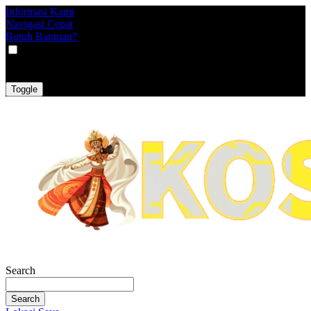
Informasi Kami
Navigasi Cepat
Butuh Bantuan?
VAT
EX
INC
Toggle
Search
Search