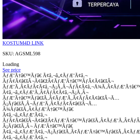
KOSTUM4D LINK
SKU: AGSML598
Loading
See price
ÃƒÆ’Ã†â€™Ãƒâ€ Ã¢â‚¬â„¢ÃƒÆ’Ã¢â‚¬
ÃƒÂ¢Ã¢â€šÂ¬Ã¢â€žÂ¢ÃƒÆ’Ã†â€™ÃƒÂ¢Ã¢â€šÂ¬
ÃƒÆ’Ã‚Â¢ÃƒÂ¢Ã¢â‚¬Å¡Ã‚Â¬ÃƒÂ¢Ã¢â‚¬Å¾Ã‚Â¢ÃƒÆ’Ã†â€
Ã¢â‚¬â„¢ÃƒÆ’Ã‚Â¢ÃƒÂ¢Ã¢â‚¬Å¡Ã‚Â¬
ÃƒÆ’Ã†â€™Ãƒâ€šÃ‚Â¢ÃƒÆ’Ã‚Â¢ÃƒÂ¢Ã¢â€šÂ¬Ã…
Â¡Ãƒâ€šÃ‚Â¬ÃƒÆ’Ã‚Â¢ÃƒÂ¢Ã¢â€šÂ¬Ã…
Â¾Ãƒâ€šÃ‚Â¢ÃƒÆ’Ã†â€™Ãƒâ€
Ã¢â‚¬â„¢ÃƒÆ’Ã¢â‚¬
ÃƒÂ¢Ã¢â€šÂ¬Ã¢â€žÂ¢ÃƒÆ’Ã†â€™Ãƒâ€šÃ‚Â¢ÃƒÆ’Ã‚Â¢Ãƒ
Â¡Ãƒâ€šÃ‚Â¬ ÃƒÆ’Ã†â€™Ãƒâ€
Ã¢â‚¬â„¢ÃƒÆ’Ã¢â‚¬Å¡Ãƒâ€šÃ‚Â¢ÃƒÆ’Ã†â€™Ãƒâ€šÃ‚Â¢ÃƒÆ
Ã¢â‚¬â„¢ÃƒÆ’Ã¢â‚¬