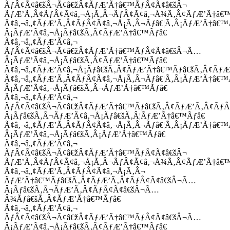
ÃƒÂ¢Ã¢â€šÂ¬Ã¢â€žÂ¢ÃƒÆ’Ã†â€™ÃƒÂ¢Ã¢â€šÂ¬
ÃƒÆ’Ã‚Â¢ÃƒÂ¢Ã¢â‚¬Å¡Ã‚Â¬ÃƒÂ¢Ã¢â‚¬Å¾Ã‚Â¢ÃƒÆ’Ã†â€
Ã¢â‚¬â„¢ÃƒÆ’Ã‚Â¢ÃƒÂ¢Ã¢â‚¬Å¡Ã‚Â¬Ãƒâ€¦Ã‚Â¡ÃƒÆ’Ã†â€
Â¡ÃƒÆ’Ã¢â‚¬Å¡Ãƒâ€šÃ‚Â¢ÃƒÆ’Ã†â€™Ãƒâ€
Ã¢â‚¬â„¢ÃƒÆ’Ã¢â‚¬
ÃƒÂ¢Ã¢â€šÂ¬Ã¢â€žÂ¢ÃƒÆ’Ã†â€™ÃƒÂ¢Ã¢â€šÂ¬Ã…
Â¡ÃƒÆ’Ã¢â‚¬Å¡Ãƒâ€šÃ‚Â¢ÃƒÆ’Ã†â€™Ãƒâ€
Ã¢â‚¬â„¢ÃƒÆ’Ã¢â‚¬Å¡Ãƒâ€šÃ‚Â¢ÃƒÆ’Ã†â€™Ãƒâ€šÃ‚Â¢ÃƒÆ
Ã¢â‚¬â„¢ÃƒÆ’Ã‚Â¢ÃƒÂ¢Ã¢â‚¬Å¡Ã‚Â¬Ãƒâ€¦Ã‚Â¡ÃƒÆ’Ã†â€
Â¡ÃƒÆ’Ã¢â‚¬Å¡Ãƒâ€šÃ‚Â¬ÃƒÆ’Ã†â€™Ãƒâ€
Ã¢â‚¬â„¢ÃƒÆ’Ã¢â‚¬
ÃƒÂ¢Ã¢â€šÂ¬Ã¢â€žÂ¢ÃƒÆ’Ã†â€™Ãƒâ€šÃ‚Â¢ÃƒÆ’Ã‚Â¢Ãƒ
Â¡Ãƒâ€šÃ‚Â¬ÃƒÆ’Ã¢â‚¬Å¡Ãƒâ€šÃ‚Â¦ÃƒÆ’Ã†â€™Ãƒâ€
Ã¢â‚¬â„¢ÃƒÆ’Ã‚Â¢ÃƒÂ¢Ã¢â‚¬Å¡Ã‚Â¬Ãƒâ€¦Ã‚Â¡ÃƒÆ’Ã†â€
Â¡ÃƒÆ’Ã¢â‚¬Å¡Ãƒâ€šÃ‚Â¡ÃƒÆ’Ã†â€™Ãƒâ€
Ã¢â‚¬â„¢ÃƒÆ’Ã¢â‚¬
ÃƒÂ¢Ã¢â€šÂ¬Ã¢â€žÂ¢ÃƒÆ’Ã†â€™ÃƒÂ¢Ã¢â€šÂ¬
ÃƒÆ’Ã‚Â¢ÃƒÂ¢Ã¢â‚¬Å¡Ã‚Â¬ÃƒÂ¢Ã¢â‚¬Å¾Ã‚Â¢ÃƒÆ’Ã†â€
Ã¢â‚¬â„¢ÃƒÆ’Ã‚Â¢ÃƒÂ¢Ã¢â‚¬Å¡Ã‚Â¬
ÃƒÆ’Ã†â€™Ãƒâ€šÃ‚Â¢ÃƒÆ’Ã‚Â¢ÃƒÂ¢Ã¢â€šÂ¬Ã…
Â¡Ãƒâ€šÃ‚Â¬ÃƒÆ’Ã‚Â¢ÃƒÂ¢Ã¢â€šÂ¬Ã…
Â¾Ãƒâ€šÃ‚Â¢ÃƒÆ’Ã†â€™Ãƒâ€
Ã¢â‚¬â„¢ÃƒÆ’Ã¢â‚¬
ÃƒÂ¢Ã¢â€šÂ¬Ã¢â€žÂ¢ÃƒÆ’Ã†â€™ÃƒÂ¢Ã¢â€šÂ¬Ã…
Â¡ÃƒÆ’Ã¢â‚¬Å¡Ãƒâ€šÃ‚Â¢ÃƒÆ’Ã†â€™Ãƒâ€