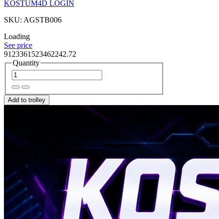
KOSTUM4D LOGIN
SKU: AGSTB006
Loading
See price
9123361523462242.72
Quantity
Add to trolley