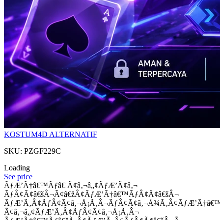
KOSTUM4D ALTERNATIF
SKU: PZGF229C
Loading
See price
ÃƒÆ’Ã†â€™Ãƒâ€ Ã¢â‚¬â„¢ÃƒÆ’Ã¢â‚¬
ÃƒÂ¢Ã¢â€šÂ¬Ã¢â€žÂ¢ÃƒÆ’Ã†â€™ÃƒÂ¢Ã¢â€šÂ¬
ÃƒÆ’Ã‚Â¢ÃƒÂ¢Ã¢â‚¬Å¡Ã‚Â¬ÃƒÂ¢Ã¢â‚¬Å¾Ã‚Â¢ÃƒÆ’Ã†â€
Ã¢â‚¬â„¢ÃƒÆ’Ã‚Â¢ÃƒÂ¢Ã¢â‚¬Å¡Ã‚Â¬