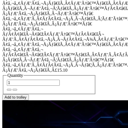
Ã¢â‚¬â„¢ÃƒÆ’Ã¢â‚¬Å¡Ãƒâ€šÃ‚Â¢ÃƒÆ’Ã†â€™Ãƒâ€šÃ‚Â¢Ãƒ
Â¡Ãƒâ€šÃ‚Â¬ÃƒÆ’Ã¢â‚¬Â¦Ãƒâ€šÃ‚Â¡ÃƒÆ’Ã†â€™ÃƒÂ¢Ã¢â
Â¡ÃƒÆ’Ã¢â‚¬Å¡Ãƒâ€šÃ‚Â¬ÃƒÆ’Ã†â€™Ãƒâ€
Ã¢â‚¬â„¢ÃƒÆ’Ã‚Â¢ÃƒÂ¢Ã¢â‚¬Å¡Ã‚Â¬Ãƒâ€šÃ‚Â¦ÃƒÆ’Ã†â€
Â¡ÃƒÆ’Ã¢â‚¬Å¡Ãƒâ€šÃ‚Â¡ÃƒÆ’Ã†â€™Ãƒâ€
Ã¢â‚¬â„¢ÃƒÆ’Ã¢â‚¬
ÃƒÂ¢Ã¢â€šÂ¬Ã¢â€žÂ¢ÃƒÆ’Ã†â€™ÃƒÂ¢Ã¢â€šÂ¬
ÃƒÆ’Ã‚Â¢ÃƒÂ¢Ã¢â‚¬Å¡Ã‚Â¬ÃƒÂ¢Ã¢â‚¬Å¾Ã‚Â¢ÃƒÆ’Ã†â€
Ã¢â‚¬â„¢ÃƒÆ’Ã¢â‚¬Å¡Ãƒâ€šÃ‚Â¢ÃƒÆ’Ã†â€™Ãƒâ€šÃ‚Â¢ÃƒÆ
Ã¢â‚¬â„¢ÃƒÆ’Ã¢â‚¬
ÃƒÂ¢Ã¢â€šÂ¬Ã¢â€žÂ¢ÃƒÆ’Ã†â€™Ãƒâ€šÃ‚Â¢ÃƒÆ’Ã‚Â¢Ãƒ
Â¡Ãƒâ€šÃ‚Â¬ÃƒÆ’Ã¢â‚¬Â¦Ãƒâ€šÃ‚Â¡ÃƒÆ’Ã†â€™Ãƒâ€
Ã¢â‚¬â„¢ÃƒÆ’Ã‚Â¢ÃƒÂ¢Ã¢â‚¬Å¡Ã‚Â¬Ãƒâ€¦Ã‚Â¡ÃƒÆ’Ã†â€
Â¡ÃƒÆ’Ã¢â‚¬Å¡Ãƒâ€šÃ‚Â£15.10
Quantity
Add to trolley