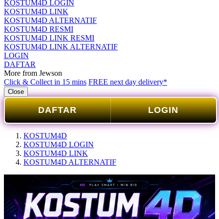
KOSTUM4D LOGIN
KOSTUM4D LINK
KOSTUM4D ALTERNATIF
KOSTUM4D RESMI
KOSTUM4D LINK RESMI
KOSTUM4D LINK ALTERNATIF
LOGIN
DAFTAR
More from Jewson
Click & Collect in 15 mins
FREE next day delivery*
Close
DAFTAR
LOGIN
KOSTUM4D
KOSTUM4D LOGIN
KOSTUM4D LINK
KOSTUM4D ALTERNATIF