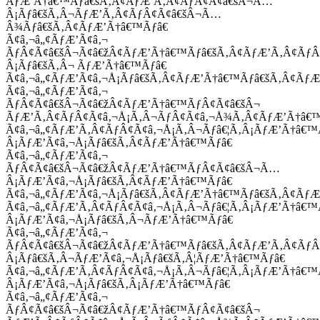
ÃƒÆ’Ã†â€™Ãƒâ€šÃ‚Â¢ÃƒÆ’Ã‚Â¢ÃƒÂ¢Ã¢â€šÂ¬Ã…
Â¡Ãƒâ€šÃ‚Â¬ÃƒÆ’Ã‚Â¢ÃƒÂ¢Ã¢â€šÂ¬Ã…
Â¾Ãƒâ€šÃ‚Â¢ÃƒÆ’Ã†â€™Ãƒâ€
Ã¢â‚¬â„¢ÃƒÆ’Ã¢â‚¬
ÃƒÂ¢Ã¢â€šÂ¬Ã¢â€žÂ¢ÃƒÆ’Ã†â€™Ãƒâ€šÃ‚Â¢ÃƒÆ’Ã‚Â¢Ãƒ
Â¡Ãƒâ€šÃ‚Â¬ ÃƒÆ’Ã†â€™Ãƒâ€
Ã¢â‚¬â„¢ÃƒÆ’Ã¢â‚¬Å¡Ãƒâ€šÃ‚Â¢ÃƒÆ’Ã†â€™Ãƒâ€šÃ‚Â¢ÃƒÆ
Ã¢â‚¬â„¢ÃƒÆ’Ã¢â‚¬
ÃƒÂ¢Ã¢â€šÂ¬Ã¢â€žÂ¢ÃƒÆ’Ã†â€™ÃƒÂ¢Ã¢â€šÂ¬
ÃƒÆ’Ã‚Â¢ÃƒÂ¢Ã¢â‚¬Å¡Ã‚Â¬ÃƒÂ¢Ã¢â‚¬Å¾Ã‚Â¢ÃƒÆ’Ã†â€
Ã¢â‚¬â„¢ÃƒÆ’Ã‚Â¢ÃƒÂ¢Ã¢â‚¬Å¡Ã‚Â¬Ãƒâ€¦Ã‚Â¡ÃƒÆ’Ã†â€
Â¡ÃƒÆ’Ã¢â‚¬Å¡Ãƒâ€šÃ‚Â¢ÃƒÆ’Ã†â€™Ãƒâ€
Ã¢â‚¬â„¢ÃƒÆ’Ã¢â‚¬
ÃƒÂ¢Ã¢â€šÂ¬Ã¢â€žÂ¢ÃƒÆ’Ã†â€™ÃƒÂ¢Ã¢â€šÂ¬Ã…
Â¡ÃƒÆ’Ã¢â‚¬Å¡Ãƒâ€šÃ‚Â¢ÃƒÆ’Ã†â€™Ãƒâ€
Ã¢â‚¬â„¢ÃƒÆ’Ã¢â‚¬Å¡Ãƒâ€šÃ‚Â¢ÃƒÆ’Ã†â€™Ãƒâ€šÃ‚Â¢ÃƒÆ
Ã¢â‚¬â„¢ÃƒÆ’Ã‚Â¢ÃƒÂ¢Ã¢â‚¬Å¡Ã‚Â¬Ãƒâ€¦Ã‚Â¡ÃƒÆ’Ã†â€
Â¡ÃƒÆ’Ã¢â‚¬Å¡Ãƒâ€šÃ‚Â¬ÃƒÆ’Ã†â€™Ãƒâ€
Ã¢â‚¬â„¢ÃƒÆ’Ã¢â‚¬
ÃƒÂ¢Ã¢â€šÂ¬Ã¢â€žÂ¢ÃƒÆ’Ã†â€™Ãƒâ€šÃ‚Â¢ÃƒÆ’Ã‚Â¢Ãƒ
Â¡Ãƒâ€šÃ‚Â¬ÃƒÆ’Ã¢â‚¬Å¡Ãƒâ€šÃ‚Â¦ÃƒÆ’Ã†â€™Ãƒâ€
Ã¢â‚¬â„¢ÃƒÆ’Ã‚Â¢ÃƒÂ¢Ã¢â‚¬Å¡Ã‚Â¬Ãƒâ€¦Ã‚Â¡ÃƒÆ’Ã†â€
Â¡ÃƒÆ’Ã¢â‚¬Å¡Ãƒâ€šÃ‚Â¡ÃƒÆ’Ã†â€™Ãƒâ€
Ã¢â‚¬â„¢ÃƒÆ’Ã¢â‚¬
ÃƒÂ¢Ã¢â€šÂ¬Ã¢â€žÂ¢ÃƒÆ’Ã†â€™ÃƒÂ¢Ã¢â€šÂ¬