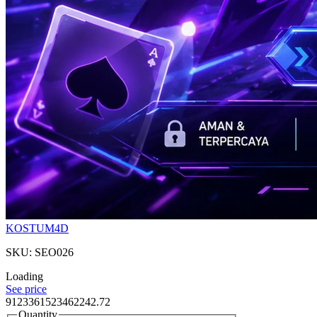
KOSTUM4D
SKU: SEO026
Loading
See price
9123361523462242.72
Quantity