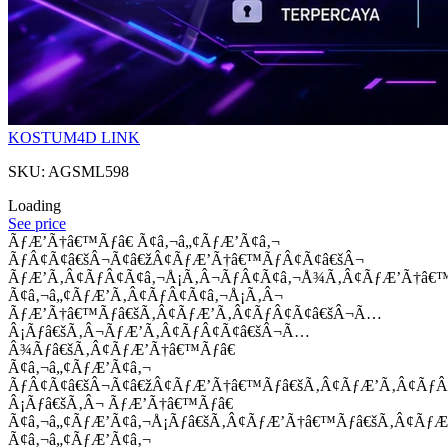
KOSTUM4D LINK
SKU: AGSML598
Loading
See price
ÃƒÆ’Ã†â€™Ãƒâ€ Ã¢â‚¬â„¢ÃƒÆ’Ã¢â‚¬
ÃƒÂ¢Ã¢â€šÂ¬Ã¢â€žÂ¢ÃƒÆ’Ã†â€™ÃƒÂ¢Ã¢â€šÂ¬
ÃƒÆ’Ã‚Â¢ÃƒÂ¢Ã¢â‚¬Å¡Ã‚Â¬ÃƒÂ¢Ã¢â‚¬Å¾Ã‚Â¢ÃƒÆ’Ã†â€
Ã¢â‚¬â„¢ÃƒÆ’Ã‚Â¢ÃƒÂ¢Ã¢â‚¬Å¡Ã‚Â¬
ÃƒÆ’Ã†â€™Ãƒâ€šÃ‚Â¢ÃƒÆ’Ã‚Â¢ÃƒÂ¢Ã¢â€šÂ¬Ã…
Â¡Ãƒâ€šÃ‚Â¬ÃƒÆ’Ã‚Â¢ÃƒÂ¢Ã¢â€šÂ¬Ã…
Â¾Ãƒâ€šÃ‚Â¢ÃƒÆ’Ã†â€™Ãƒâ€
Ã¢â‚¬â„¢ÃƒÆ’Ã¢â‚¬
ÃƒÂ¢Ã¢â€šÂ¬Ã¢â€žÂ¢ÃƒÆ’Ã†â€™Ãƒâ€šÃ‚Â¢ÃƒÆ’Ã‚Â¢Ãƒ
Â¡Ãƒâ€šÃ‚Â¬ ÃƒÆ’Ã†â€™Ãƒâ€
Ã¢â‚¬â„¢ÃƒÆ’Ã¢â‚¬Å¡Ãƒâ€šÃ‚Â¢ÃƒÆ’Ã†â€™Ãƒâ€šÃ‚Â¢ÃƒÆ
Ã¢â‚¬â„¢ÃƒÆ’Ã¢â‚¬