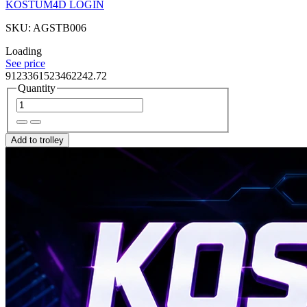
KOSTUM4D LOGIN
SKU: AGSTB006
Loading
See price
9123361523462242.72
Quantity
Add to trolley