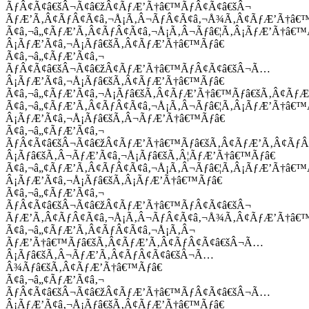
ÃƒÂ¢Ã¢â€šÂ¬Ã¢â€žÂ¢ÃƒÆ’Ã†â€™ÃƒÂ¢Ã¢â€šÂ¬
ÃƒÆ’Ã‚Â¢ÃƒÂ¢Ã¢â‚¬Å¡Ã‚Â¬ÃƒÂ¢Ã¢â‚¬Å¾Ã‚Â¢ÃƒÆ’Ã†â€
Ã¢â‚¬â„¢ÃƒÆ’Ã‚Â¢ÃƒÂ¢Ã¢â‚¬Å¡Ã‚Â¬Ãƒâ€¦Ã‚Â¡ÃƒÆ’Ã†â€
Â¡ÃƒÆ’Ã¢â‚¬Å¡Ãƒâ€šÃ‚Â¢ÃƒÆ’Ã†â€™Ãƒâ€
Ã¢â‚¬â„¢ÃƒÆ’Ã¢â‚¬
ÃƒÂ¢Ã¢â€šÂ¬Ã¢â€žÂ¢ÃƒÆ’Ã†â€™ÃƒÂ¢Ã¢â€šÂ¬Ã…
Â¡ÃƒÆ’Ã¢â‚¬Å¡Ãƒâ€šÃ‚Â¢ÃƒÆ’Ã†â€™Ãƒâ€
Ã¢â‚¬â„¢ÃƒÆ’Ã¢â‚¬Å¡Ãƒâ€šÃ‚Â¢ÃƒÆ’Ã†â€™Ãƒâ€šÃ‚Â¢ÃƒÆ
Ã¢â‚¬â„¢ÃƒÆ’Ã‚Â¢ÃƒÂ¢Ã¢â‚¬Å¡Ã‚Â¬Ãƒâ€¦Ã‚Â¡ÃƒÆ’Ã†â€
Â¡ÃƒÆ’Ã¢â‚¬Å¡Ãƒâ€šÃ‚Â¬ÃƒÆ’Ã†â€™Ãƒâ€
Ã¢â‚¬â„¢ÃƒÆ’Ã¢â‚¬
ÃƒÂ¢Ã¢â€šÂ¬Ã¢â€žÂ¢ÃƒÆ’Ã†â€™Ãƒâ€šÃ‚Â¢ÃƒÆ’Ã‚Â¢Ãƒ
Â¡Ãƒâ€šÃ‚Â¬ÃƒÆ’Ã¢â‚¬Å¡Ãƒâ€šÃ‚Â¦ÃƒÆ’Ã†â€™Ãƒâ€
Ã¢â‚¬â„¢ÃƒÆ’Ã‚Â¢ÃƒÂ¢Ã¢â‚¬Å¡Ã‚Â¬Ãƒâ€¦Ã‚Â¡ÃƒÆ’Ã†â€
Â¡ÃƒÆ’Ã¢â‚¬Å¡Ãƒâ€šÃ‚Â¡ÃƒÆ’Ã†â€™Ãƒâ€
Ã¢â‚¬â„¢ÃƒÆ’Ã¢â‚¬
ÃƒÂ¢Ã¢â€šÂ¬Ã¢â€žÂ¢ÃƒÆ’Ã†â€™ÃƒÂ¢Ã¢â€šÂ¬
ÃƒÆ’Ã‚Â¢ÃƒÂ¢Ã¢â‚¬Å¡Ã‚Â¬ÃƒÂ¢Ã¢â‚¬Å¾Ã‚Â¢ÃƒÆ’Ã†â€
Ã¢â‚¬â„¢ÃƒÆ’Ã‚Â¢ÃƒÂ¢Ã¢â‚¬Å¡Ã‚Â¬
ÃƒÆ’Ã†â€™Ãƒâ€šÃ‚Â¢ÃƒÆ’Ã‚Â¢ÃƒÂ¢Ã¢â€šÂ¬Ã…
Â¡Ãƒâ€šÃ‚Â¬ÃƒÆ’Ã‚Â¢ÃƒÂ¢Ã¢â€šÂ¬Ã…
Â¾Ãƒâ€šÃ‚Â¢ÃƒÆ’Ã†â€™Ãƒâ€
Ã¢â‚¬â„¢ÃƒÆ’Ã¢â‚¬
ÃƒÂ¢Ã¢â€šÂ¬Ã¢â€žÂ¢ÃƒÆ’Ã†â€™ÃƒÂ¢Ã¢â€šÂ¬Ã…
Â¡ÃƒÆ’Ã¢â‚¬Å¡Ãƒâ€šÃ‚Â¢ÃƒÆ’Ã†â€™Ãƒâ€