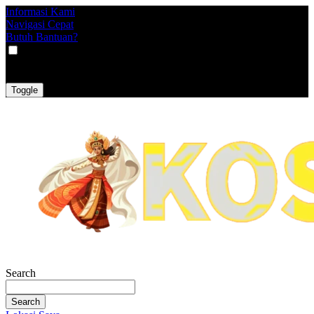
Informasi Kami
Navigasi Cepat
Butuh Bantuan?
VAT
EX
INC
Toggle
Search
Search