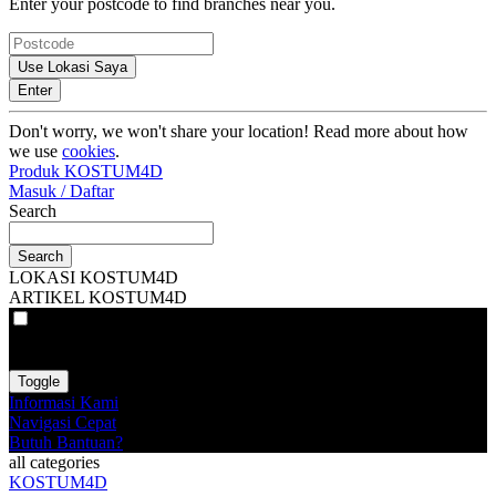
Enter your postcode to find branches near you.
Use Lokasi Saya
Enter
Don't worry, we won't share your location! Read more about how
we use
cookies
.
Produk KOSTUM4D
Masuk / Daftar
Search
Search
LOKASI KOSTUM4D
ARTIKEL KOSTUM4D
VAT
EX
INC
Toggle
Informasi Kami
Navigasi Cepat
Butuh Bantuan?
all categories
KOSTUM4D