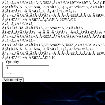
Ã¢â‚¬â„¢ÃƒÆ’Ã¢â‚¬Å¡Ãƒâ€šÃ‚Â¢ÃƒÆ’Ã†â€™Ãƒâ€šÃ‚Â¢Ãƒ
Â¡Ãƒâ€šÃ‚Â¬ÃƒÆ’Ã¢â‚¬Â¦Ãƒâ€šÃ‚Â¡ÃƒÆ’Ã†â€™ÃƒÂ¢Ã¢â
Â¡ÃƒÆ’Ã¢â‚¬Å¡Ãƒâ€šÃ‚Â¬ÃƒÆ’Ã†â€™Ãƒâ€
Ã¢â‚¬â„¢ÃƒÆ’Ã‚Â¢ÃƒÂ¢Ã¢â‚¬Å¡Ã‚Â¬Ãƒâ€šÃ‚Â¦ÃƒÆ’Ã†â€
Â¡ÃƒÆ’Ã¢â‚¬Å¡Ãƒâ€šÃ‚Â¡ÃƒÆ’Ã†â€™Ãƒâ€
Ã¢â‚¬â„¢ÃƒÆ’Ã¢â‚¬
ÃƒÂ¢Ã¢â€šÂ¬Ã¢â€žÂ¢ÃƒÆ’Ã†â€™ÃƒÂ¢Ã¢â€šÂ¬
ÃƒÆ’Ã‚Â¢ÃƒÂ¢Ã¢â‚¬Å¡Ã‚Â¬ÃƒÂ¢Ã¢â‚¬Å¾Ã‚Â¢ÃƒÆ’Ã†â€
Ã¢â‚¬â„¢ÃƒÆ’Ã¢â‚¬Å¡Ãƒâ€šÃ‚Â¢ÃƒÆ’Ã†â€™Ãƒâ€šÃ‚Â¢ÃƒÆ
Ã¢â‚¬â„¢ÃƒÆ’Ã¢â‚¬
ÃƒÂ¢Ã¢â€šÂ¬Ã¢â€žÂ¢ÃƒÆ’Ã†â€™Ãƒâ€šÃ‚Â¢ÃƒÆ’Ã‚Â¢Ãƒ
Â¡Ãƒâ€šÃ‚Â¬ÃƒÆ’Ã¢â‚¬Â¦Ãƒâ€šÃ‚Â¡ÃƒÆ’Ã†â€™Ãƒâ€
Ã¢â‚¬â„¢ÃƒÆ’Ã‚Â¢ÃƒÂ¢Ã¢â‚¬Å¡Ã‚Â¬Ãƒâ€¦Ã‚Â¡ÃƒÆ’Ã†â€
Â¡ÃƒÆ’Ã¢â‚¬Å¡Ãƒâ€šÃ‚Â£15.10
Quantity
Add to trolley