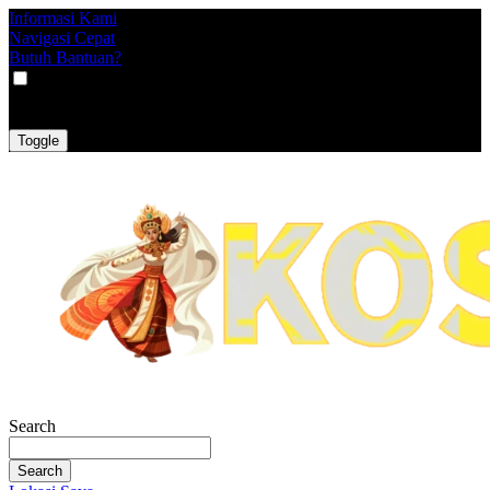
Informasi Kami
Navigasi Cepat
Butuh Bantuan?
VAT
EX
INC
Toggle
Search
Search