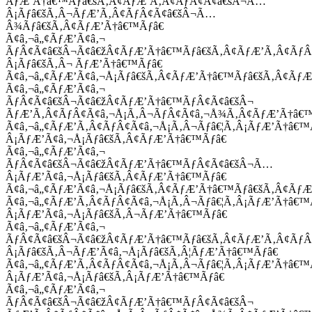
ÃƒÆ’Ã†â€™Ãƒâ€šÃ‚Â¢ÃƒÆ’Ã‚Â¢ÃƒÂ¢Ã¢â€šÂ¬Ã…
Â¡Ãƒâ€šÃ‚Â¬ÃƒÆ’Ã‚Â¢ÃƒÂ¢Ã¢â€šÂ¬Ã…
Â¾Ãƒâ€šÃ‚Â¢ÃƒÆ’Ã†â€™Ãƒâ€
Ã¢â‚¬â„¢ÃƒÆ’Ã¢â‚¬
ÃƒÂ¢Ã¢â€šÂ¬Ã¢â€žÂ¢ÃƒÆ’Ã†â€™Ãƒâ€šÃ‚Â¢ÃƒÆ’Ã‚Â¢Ãƒ
Â¡Ãƒâ€šÃ‚Â¬ ÃƒÆ’Ã†â€™Ãƒâ€
Ã¢â‚¬â„¢ÃƒÆ’Ã¢â‚¬Å¡Ãƒâ€šÃ‚Â¢ÃƒÆ’Ã†â€™Ãƒâ€šÃ‚Â¢ÃƒÆ
Ã¢â‚¬â„¢ÃƒÆ’Ã¢â‚¬
ÃƒÂ¢Ã¢â€šÂ¬Ã¢â€žÂ¢ÃƒÆ’Ã†â€™ÃƒÂ¢Ã¢â€šÂ¬
ÃƒÆ’Ã‚Â¢ÃƒÂ¢Ã¢â‚¬Å¡Ã‚Â¬ÃƒÂ¢Ã¢â‚¬Å¾Ã‚Â¢ÃƒÆ’Ã†â€
Ã¢â‚¬â„¢ÃƒÆ’Ã‚Â¢ÃƒÂ¢Ã¢â‚¬Å¡Ã‚Â¬Ãƒâ€¦Ã‚Â¡ÃƒÆ’Ã†â€
Â¡ÃƒÆ’Ã¢â‚¬Å¡Ãƒâ€šÃ‚Â¢ÃƒÆ’Ã†â€™Ãƒâ€
Ã¢â‚¬â„¢ÃƒÆ’Ã¢â‚¬
ÃƒÂ¢Ã¢â€šÂ¬Ã¢â€žÂ¢ÃƒÆ’Ã†â€™ÃƒÂ¢Ã¢â€šÂ¬Ã…
Â¡ÃƒÆ’Ã¢â‚¬Å¡Ãƒâ€šÃ‚Â¢ÃƒÆ’Ã†â€™Ãƒâ€
Ã¢â‚¬â„¢ÃƒÆ’Ã¢â‚¬Å¡Ãƒâ€šÃ‚Â¢ÃƒÆ’Ã†â€™Ãƒâ€šÃ‚Â¢ÃƒÆ
Ã¢â‚¬â„¢ÃƒÆ’Ã‚Â¢ÃƒÂ¢Ã¢â‚¬Å¡Ã‚Â¬Ãƒâ€¦Ã‚Â¡ÃƒÆ’Ã†â€
Â¡ÃƒÆ’Ã¢â‚¬Å¡Ãƒâ€šÃ‚Â¬ÃƒÆ’Ã†â€™Ãƒâ€
Ã¢â‚¬â„¢ÃƒÆ’Ã¢â‚¬
ÃƒÂ¢Ã¢â€šÂ¬Ã¢â€žÂ¢ÃƒÆ’Ã†â€™Ãƒâ€šÃ‚Â¢ÃƒÆ’Ã‚Â¢Ãƒ
Â¡Ãƒâ€šÃ‚Â¬ÃƒÆ’Ã¢â‚¬Å¡Ãƒâ€šÃ‚Â¦ÃƒÆ’Ã†â€™Ãƒâ€
Ã¢â‚¬â„¢ÃƒÆ’Ã‚Â¢ÃƒÂ¢Ã¢â‚¬Å¡Ã‚Â¬Ãƒâ€¦Ã‚Â¡ÃƒÆ’Ã†â€
Â¡ÃƒÆ’Ã¢â‚¬Å¡Ãƒâ€šÃ‚Â¡ÃƒÆ’Ã†â€™Ãƒâ€
Ã¢â‚¬â„¢ÃƒÆ’Ã¢â‚¬
ÃƒÂ¢Ã¢â€šÂ¬Ã¢â€žÂ¢ÃƒÆ’Ã†â€™ÃƒÂ¢Ã¢â€šÂ¬