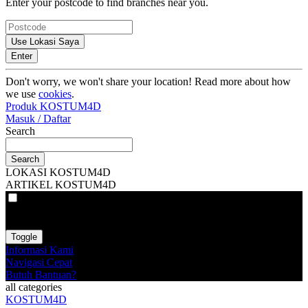
Enter your postcode to find branches near you.
Use Lokasi Saya
Enter
Don't worry, we won't share your location! Read more about how
we use
cookies
.
Produk KOSTUM4D
Masuk / Daftar
Search
Search
LOKASI KOSTUM4D
ARTIKEL KOSTUM4D
VAT
EX
INC
Toggle
Informasi Kami
Navigasi Cepat
Butuh Bantuan?
all categories
KOSTUM4D