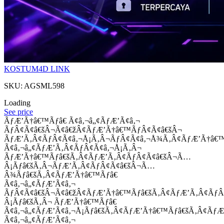
KOSTUM4D LINK
SKU: AGSML598
Loading
See price
ÃƒÆ’Ã†â€™Ãƒâ€ Ã¢â‚¬â„¢ÃƒÆ’Ã¢â‚¬
ÃƒÂ¢Ã¢â€šÂ¬Ã¢â€žÂ¢ÃƒÆ’Ã†â€™ÃƒÂ¢Ã¢â€šÂ¬
ÃƒÆ’Ã‚Â¢ÃƒÂ¢Ã¢â‚¬Å¡Ã‚Â¬ÃƒÂ¢Ã¢â‚¬Å¾Ã‚Â¢ÃƒÆ’Ã†â€
Ã¢â‚¬â„¢ÃƒÆ’Ã‚Â¢ÃƒÂ¢Ã¢â‚¬Å¡Ã‚Â¬
ÃƒÆ’Ã†â€™Ãƒâ€šÃ‚Â¢ÃƒÆ’Ã‚Â¢ÃƒÂ¢Ã¢â€šÂ¬Ã…
Â¡Ãƒâ€šÃ‚Â¬ÃƒÆ’Ã‚Â¢ÃƒÂ¢Ã¢â€šÂ¬Ã…
Â¾Ãƒâ€šÃ‚Â¢ÃƒÆ’Ã†â€™Ãƒâ€
Ã¢â‚¬â„¢ÃƒÆ’Ã¢â‚¬
ÃƒÂ¢Ã¢â€šÂ¬Ã¢â€žÂ¢ÃƒÆ’Ã†â€™Ãƒâ€šÃ‚Â¢ÃƒÆ’Ã‚Â¢Ãƒ
Â¡Ãƒâ€šÃ‚Â¬ ÃƒÆ’Ã†â€™Ãƒâ€
Ã¢â‚¬â„¢ÃƒÆ’Ã¢â‚¬Å¡Ãƒâ€šÃ‚Â¢ÃƒÆ’Ã†â€™Ãƒâ€šÃ‚Â¢ÃƒÆ
Ã¢â‚¬â„¢ÃƒÆ’Ã¢â‚¬