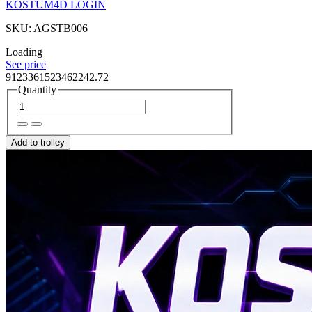
KOSTUM4D LOGIN
SKU: AGSTB006
Loading
See price
9123361523462242.72
Quantity
Add to trolley