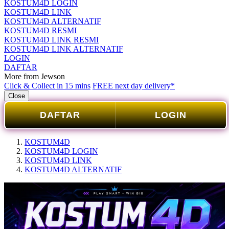
KOSTUM4D LOGIN
KOSTUM4D LINK
KOSTUM4D ALTERNATIF
KOSTUM4D RESMI
KOSTUM4D LINK RESMI
KOSTUM4D LINK ALTERNATIF
LOGIN
DAFTAR
More from Jewson
Click & Collect in 15 mins
FREE next day delivery*
Close
DAFTAR
LOGIN
KOSTUM4D
KOSTUM4D LOGIN
KOSTUM4D LINK
KOSTUM4D ALTERNATIF