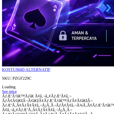
KOSTUM4D ALTERNATIF
SKU: PZGF229C
Loading
See price
ÃƒÆ’Ã†â€™Ãƒâ€ Ã¢â‚¬â„¢ÃƒÆ’Ã¢â‚¬
ÃƒÂ¢Ã¢â€šÂ¬Ã¢â€žÂ¢ÃƒÆ’Ã†â€™ÃƒÂ¢Ã¢â€šÂ¬
ÃƒÆ’Ã‚Â¢ÃƒÂ¢Ã¢â‚¬Å¡Ã‚Â¬ÃƒÂ¢Ã¢â‚¬Å¾Ã‚Â¢ÃƒÆ’Ã†â€
Ã¢â‚¬â„¢ÃƒÆ’Ã‚Â¢ÃƒÂ¢Ã¢â‚¬Å¡Ã‚Â¬