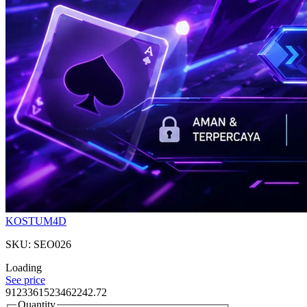
KOSTUM4D
SKU: SEO026
Loading
See price
9123361523462242.72
Quantity