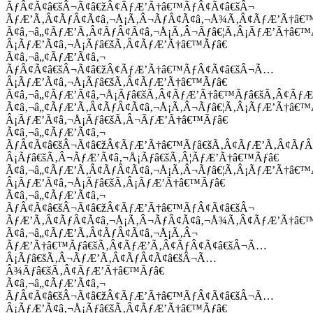
ÃƒÂ¢Ã¢â€šÂ¬Ã¢â€žÂ¢ÃƒÆ’Ã†â€™ÃƒÂ¢Ã¢â€šÂ¬
ÃƒÆ’Ã‚Â¢ÃƒÂ¢Ã¢â‚¬Å¡Ã‚Â¬ÃƒÂ¢Ã¢â‚¬Å¾Ã‚Â¢ÃƒÆ’Ã†â€
Ã¢â‚¬â„¢ÃƒÆ’Ã‚Â¢ÃƒÂ¢Ã¢â‚¬Å¡Ã‚Â¬Ãƒâ€¦Ã‚Â¡ÃƒÆ’Ã†â€
Â¡ÃƒÆ’Ã¢â‚¬Å¡Ãƒâ€šÃ‚Â¢ÃƒÆ’Ã†â€™Ãƒâ€
Ã¢â‚¬â„¢ÃƒÆ’Ã¢â‚¬
ÃƒÂ¢Ã¢â€šÂ¬Ã¢â€žÂ¢ÃƒÆ’Ã†â€™ÃƒÂ¢Ã¢â€šÂ¬Ã…
Â¡ÃƒÆ’Ã¢â‚¬Å¡Ãƒâ€šÃ‚Â¢ÃƒÆ’Ã†â€™Ãƒâ€
Ã¢â‚¬â„¢ÃƒÆ’Ã¢â‚¬Å¡Ãƒâ€šÃ‚Â¢ÃƒÆ’Ã†â€™Ãƒâ€šÃ‚Â¢ÃƒÆ
Ã¢â‚¬â„¢ÃƒÆ’Ã‚Â¢ÃƒÂ¢Ã¢â‚¬Å¡Ã‚Â¬Ãƒâ€¦Ã‚Â¡ÃƒÆ’Ã†â€
Â¡ÃƒÆ’Ã¢â‚¬Å¡Ãƒâ€šÃ‚Â¬ÃƒÆ’Ã†â€™Ãƒâ€
Ã¢â‚¬â„¢ÃƒÆ’Ã¢â‚¬
ÃƒÂ¢Ã¢â€šÂ¬Ã¢â€žÂ¢ÃƒÆ’Ã†â€™Ãƒâ€šÃ‚Â¢ÃƒÆ’Ã‚Â¢Ãƒ
Â¡Ãƒâ€šÃ‚Â¬ÃƒÆ’Ã¢â‚¬Å¡Ãƒâ€šÃ‚Â¦ÃƒÆ’Ã†â€™Ãƒâ€
Ã¢â‚¬â„¢ÃƒÆ’Ã‚Â¢ÃƒÂ¢Ã¢â‚¬Å¡Ã‚Â¬Ãƒâ€¦Ã‚Â¡ÃƒÆ’Ã†â€
Â¡ÃƒÆ’Ã¢â‚¬Å¡Ãƒâ€šÃ‚Â¡ÃƒÆ’Ã†â€™Ãƒâ€
Ã¢â‚¬â„¢ÃƒÆ’Ã¢â‚¬
ÃƒÂ¢Ã¢â€šÂ¬Ã¢â€žÂ¢ÃƒÆ’Ã†â€™ÃƒÂ¢Ã¢â€šÂ¬
ÃƒÆ’Ã‚Â¢ÃƒÂ¢Ã¢â‚¬Å¡Ã‚Â¬ÃƒÂ¢Ã¢â‚¬Å¾Ã‚Â¢ÃƒÆ’Ã†â€
Ã¢â‚¬â„¢ÃƒÆ’Ã‚Â¢ÃƒÂ¢Ã¢â‚¬Å¡Ã‚Â¬
ÃƒÆ’Ã†â€™Ãƒâ€šÃ‚Â¢ÃƒÆ’Ã‚Â¢ÃƒÂ¢Ã¢â€šÂ¬Ã…
Â¡Ãƒâ€šÃ‚Â¬ÃƒÆ’Ã‚Â¢ÃƒÂ¢Ã¢â€šÂ¬Ã…
Â¾Ãƒâ€šÃ‚Â¢ÃƒÆ’Ã†â€™Ãƒâ€
Ã¢â‚¬â„¢ÃƒÆ’Ã¢â‚¬
ÃƒÂ¢Ã¢â€šÂ¬Ã¢â€žÂ¢ÃƒÆ’Ã†â€™ÃƒÂ¢Ã¢â€šÂ¬Ã…
Â¡ÃƒÆ’Ã¢â‚¬Å¡Ãƒâ€šÃ‚Â¢ÃƒÆ’Ã†â€™Ãƒâ€