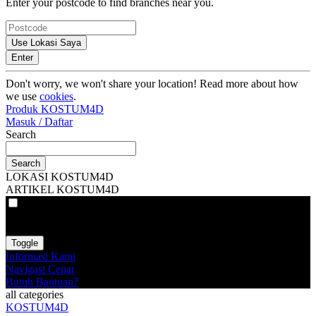
Enter your postcode to find branches near you.
Use Lokasi Saya
Enter
Don't worry, we won't share your location! Read more about how
we use
cookies
.
Produk KOSTUM4D
Masuk / Daftar
Search
Search
LOKASI KOSTUM4D
ARTIKEL KOSTUM4D
VAT
EX
INC
Toggle
Informasi Kami
Navigasi Cepat
Butuh Bantuan?
all categories
KOSTUM4D