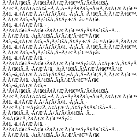
ÃƒÂ¢Ã¢â€šÂ¬Ã¢â€žÂ¢ÃƒÆ’Ã†â€™ÃƒÂ¢Ã¢â€šÂ¬
ÃƒÆ’Ã‚Â¢ÃƒÂ¢Ã¢â‚¬Å¡Ã‚Â¬ÃƒÂ¢Ã¢â‚¬Å¾Ã‚Â¢ÃƒÆ’Ã†â€
Ã¢â‚¬â„¢ÃƒÆ’Ã‚Â¢ÃƒÂ¢Ã¢â‚¬Å¡Ã‚Â¬Ãƒâ€¦Ã‚Â¡ÃƒÆ’Ã†â€
Â¡ÃƒÆ’Ã¢â‚¬Å¡Ãƒâ€šÃ‚Â¢ÃƒÆ’Ã†â€™Ãƒâ€
Ã¢â‚¬â„¢ÃƒÆ’Ã¢â‚¬
ÃƒÂ¢Ã¢â€šÂ¬Ã¢â€žÂ¢ÃƒÆ’Ã†â€™ÃƒÂ¢Ã¢â€šÂ¬Ã…
Â¡ÃƒÆ’Ã¢â‚¬Å¡Ãƒâ€šÃ‚Â¢ÃƒÆ’Ã†â€™Ãƒâ€
Ã¢â‚¬â„¢ÃƒÆ’Ã¢â‚¬Å¡Ãƒâ€šÃ‚Â¢ÃƒÆ’Ã†â€™Ãƒâ€šÃ‚Â¢ÃƒÆ
Ã¢â‚¬â„¢ÃƒÆ’Ã‚Â¢ÃƒÂ¢Ã¢â‚¬Å¡Ã‚Â¬Ãƒâ€¦Ã‚Â¡ÃƒÆ’Ã†â€
Â¡ÃƒÆ’Ã¢â‚¬Å¡Ãƒâ€šÃ‚Â¬ÃƒÆ’Ã†â€™Ãƒâ€
Ã¢â‚¬â„¢ÃƒÆ’Ã¢â‚¬
ÃƒÂ¢Ã¢â€šÂ¬Ã¢â€žÂ¢ÃƒÆ’Ã†â€™Ãƒâ€šÃ‚Â¢ÃƒÆ’Ã‚Â¢Ãƒ
Â¡Ãƒâ€šÃ‚Â¬ÃƒÆ’Ã¢â‚¬Å¡Ãƒâ€šÃ‚Â¦ÃƒÆ’Ã†â€™Ãƒâ€
Ã¢â‚¬â„¢ÃƒÆ’Ã‚Â¢ÃƒÂ¢Ã¢â‚¬Å¡Ã‚Â¬Ãƒâ€¦Ã‚Â¡ÃƒÆ’Ã†â€
Â¡ÃƒÆ’Ã¢â‚¬Å¡Ãƒâ€šÃ‚Â¡ÃƒÆ’Ã†â€™Ãƒâ€
Ã¢â‚¬â„¢ÃƒÆ’Ã¢â‚¬
ÃƒÂ¢Ã¢â€šÂ¬Ã¢â€žÂ¢ÃƒÆ’Ã†â€™ÃƒÂ¢Ã¢â€šÂ¬
ÃƒÆ’Ã‚Â¢ÃƒÂ¢Ã¢â‚¬Å¡Ã‚Â¬ÃƒÂ¢Ã¢â‚¬Å¾Ã‚Â¢ÃƒÆ’Ã†â€
Ã¢â‚¬â„¢ÃƒÆ’Ã‚Â¢ÃƒÂ¢Ã¢â‚¬Å¡Ã‚Â¬
ÃƒÆ’Ã†â€™Ãƒâ€šÃ‚Â¢ÃƒÆ’Ã‚Â¢ÃƒÂ¢Ã¢â€šÂ¬Ã…
Â¡Ãƒâ€šÃ‚Â¬ÃƒÆ’Ã‚Â¢ÃƒÂ¢Ã¢â€šÂ¬Ã…
Â¾Ãƒâ€šÃ‚Â¢ÃƒÆ’Ã†â€™Ãƒâ€
Ã¢â‚¬â„¢ÃƒÆ’Ã¢â‚¬
ÃƒÂ¢Ã¢â€šÂ¬Ã¢â€žÂ¢ÃƒÆ’Ã†â€™ÃƒÂ¢Ã¢â€šÂ¬Ã…
Â¡ÃƒÆ’Ã¢â‚¬Å¡Ãƒâ€šÃ‚Â¢ÃƒÆ’Ã†â€™Ãƒâ€