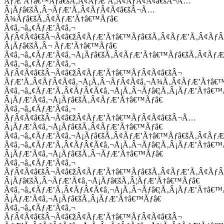
ÃƒÆ’Ã†â€™Ãƒâ€šÃ‚Â¢ÃƒÆ’Ã‚Â¢ÃƒÂ¢Ã¢â€šÂ¬Ã…
Â¡Ãƒâ€šÃ‚Â¬ÃƒÆ’Ã‚Â¢ÃƒÂ¢Ã¢â€šÂ¬Ã…
Â¾Ãƒâ€šÃ‚Â¢ÃƒÆ’Ã†â€™Ãƒâ€
Ã¢â‚¬â„¢ÃƒÆ’Ã¢â‚¬
ÃƒÂ¢Ã¢â€šÂ¬Ã¢â€žÂ¢ÃƒÆ’Ã†â€™Ãƒâ€šÃ‚Â¢ÃƒÆ’Ã‚Â¢Ãƒ
Â¡Ãƒâ€šÃ‚Â¬ ÃƒÆ’Ã†â€™Ãƒâ€
Ã¢â‚¬â„¢ÃƒÆ’Ã¢â‚¬Å¡Ãƒâ€šÃ‚Â¢ÃƒÆ’Ã†â€™Ãƒâ€šÃ‚Â¢ÃƒÆ
Ã¢â‚¬â„¢ÃƒÆ’Ã¢â‚¬
ÃƒÂ¢Ã¢â€šÂ¬Ã¢â€žÂ¢ÃƒÆ’Ã†â€™ÃƒÂ¢Ã¢â€šÂ¬
ÃƒÆ’Ã‚Â¢ÃƒÂ¢Ã¢â‚¬Å¡Ã‚Â¬ÃƒÂ¢Ã¢â‚¬Å¾Ã‚Â¢ÃƒÆ’Ã†â€
Ã¢â‚¬â„¢ÃƒÆ’Ã‚Â¢ÃƒÂ¢Ã¢â‚¬Å¡Ã‚Â¬Ãƒâ€¦Ã‚Â¡ÃƒÆ’Ã†â€
Â¡ÃƒÆ’Ã¢â‚¬Å¡Ãƒâ€šÃ‚Â¢ÃƒÆ’Ã†â€™Ãƒâ€
Ã¢â‚¬â„¢ÃƒÆ’Ã¢â‚¬
ÃƒÂ¢Ã¢â€šÂ¬Ã¢â€žÂ¢ÃƒÆ’Ã†â€™ÃƒÂ¢Ã¢â€šÂ¬Ã…
Â¡ÃƒÆ’Ã¢â‚¬Å¡Ãƒâ€šÃ‚Â¢ÃƒÆ’Ã†â€™Ãƒâ€
Ã¢â‚¬â„¢ÃƒÆ’Ã¢â‚¬Å¡Ãƒâ€šÃ‚Â¢ÃƒÆ’Ã†â€™Ãƒâ€šÃ‚Â¢ÃƒÆ
Ã¢â‚¬â„¢ÃƒÆ’Ã‚Â¢ÃƒÂ¢Ã¢â‚¬Å¡Ã‚Â¬Ãƒâ€¦Ã‚Â¡ÃƒÆ’Ã†â€
Â¡ÃƒÆ’Ã¢â‚¬Å¡Ãƒâ€šÃ‚Â¬ÃƒÆ’Ã†â€™Ãƒâ€
Ã¢â‚¬â„¢ÃƒÆ’Ã¢â‚¬
ÃƒÂ¢Ã¢â€šÂ¬Ã¢â€žÂ¢ÃƒÆ’Ã†â€™Ãƒâ€šÃ‚Â¢ÃƒÆ’Ã‚Â¢Ãƒ
Â¡Ãƒâ€šÃ‚Â¬ÃƒÆ’Ã¢â‚¬Å¡Ãƒâ€šÃ‚Â¦ÃƒÆ’Ã†â€™Ãƒâ€
Ã¢â‚¬â„¢ÃƒÆ’Ã‚Â¢ÃƒÂ¢Ã¢â‚¬Å¡Ã‚Â¬Ãƒâ€¦Ã‚Â¡ÃƒÆ’Ã†â€
Â¡ÃƒÆ’Ã¢â‚¬Å¡Ãƒâ€šÃ‚Â¡ÃƒÆ’Ã†â€™Ãƒâ€
Ã¢â‚¬â„¢ÃƒÆ’Ã¢â‚¬
ÃƒÂ¢Ã¢â€šÂ¬Ã¢â€žÂ¢ÃƒÆ’Ã†â€™ÃƒÂ¢Ã¢â€šÂ¬