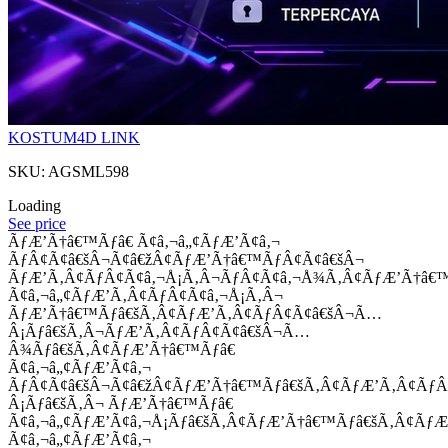
KOSTUM4D LINK
SKU: AGSML598
Loading
See price
ÃƒÆ’Ã†â€™Ãƒâ€ Ã¢â‚¬â„¢ÃƒÆ’Ã¢â‚¬
ÃƒÂ¢Ã¢â€šÂ¬Ã¢â€žÂ¢ÃƒÆ’Ã†â€™ÃƒÂ¢Ã¢â€šÂ¬
ÃƒÆ’Ã‚Â¢ÃƒÂ¢Ã¢â‚¬Å¡Ã‚Â¬ÃƒÂ¢Ã¢â‚¬Å¾Ã‚Â¢ÃƒÆ’Ã†â€
Ã¢â‚¬â„¢ÃƒÆ’Ã‚Â¢ÃƒÂ¢Ã¢â‚¬Å¡Ã‚Â¬
ÃƒÆ’Ã†â€™Ãƒâ€šÃ‚Â¢ÃƒÆ’Ã‚Â¢ÃƒÂ¢Ã¢â€šÂ¬Ã…
Â¡Ãƒâ€šÃ‚Â¬ÃƒÆ’Ã‚Â¢ÃƒÂ¢Ã¢â€šÂ¬Ã…
Â¾Ãƒâ€šÃ‚Â¢ÃƒÆ’Ã†â€™Ãƒâ€
Ã¢â‚¬â„¢ÃƒÆ’Ã¢â‚¬
ÃƒÂ¢Ã¢â€šÂ¬Ã¢â€žÂ¢ÃƒÆ’Ã†â€™Ãƒâ€šÃ‚Â¢ÃƒÆ’Ã‚Â¢Ãƒ
Â¡Ãƒâ€šÃ‚Â¬ ÃƒÆ’Ã†â€™Ãƒâ€
Ã¢â‚¬â„¢ÃƒÆ’Ã¢â‚¬Å¡Ãƒâ€šÃ‚Â¢ÃƒÆ’Ã†â€™Ãƒâ€šÃ‚Â¢ÃƒÆ
Ã¢â‚¬â„¢ÃƒÆ’Ã¢â‚¬