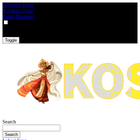
Informasi Kami
Navigasi Cepat
Butuh Bantuan?
VAT
EX
INC
Toggle
Search
Search