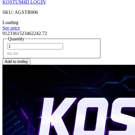
KOSTUM4D LOGIN
SKU: AGSTB006
Loading
See price
9123361523462242.72
Quantity
Add to trolley