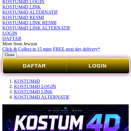
KOSTUM4D LOGIN
KOSTUM4D LINK
KOSTUM4D ALTERNATIF
KOSTUM4D RESMI
KOSTUM4D LINK RESMI
KOSTUM4D LINK ALTERNATIF
LOGIN
DAFTAR
More from Jewson
Click & Collect in 15 mins
FREE next day delivery*
Close
DAFTAR
LOGIN
KOSTUM4D
KOSTUM4D LOGIN
KOSTUM4D LINK
KOSTUM4D ALTERNATIF