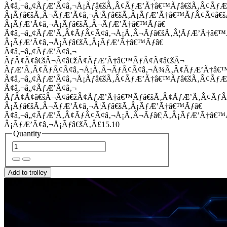
Ã¢â‚¬â„¢ÃƒÆ’Ã¢â‚¬Å¡Ãƒâ€šÃ‚Â¢ÃƒÆ’Ã†â€™Ãƒâ€šÃ‚Â¢Ãƒ
Â¡Ãƒâ€šÃ‚Â¬ÃƒÆ’Ã¢â‚¬Â¦Ãƒâ€šÃ‚Â¡ÃƒÆ’Ã†â€™ÃƒÂ¢Ã¢â
Â¡ÃƒÆ’Ã¢â‚¬Å¡Ãƒâ€šÃ‚Â¬ÃƒÆ’Ã†â€™Ãƒâ€
Ã¢â‚¬â„¢ÃƒÆ’Ã‚Â¢ÃƒÂ¢Ã¢â‚¬Å¡Ã‚Â¬Ãƒâ€šÃ‚Â¦ÃƒÆ’Ã†â€
Â¡ÃƒÆ’Ã¢â‚¬Å¡Ãƒâ€šÃ‚Â¡ÃƒÆ’Ã†â€™Ãƒâ€
Ã¢â‚¬â„¢ÃƒÆ’Ã¢â‚¬
ÃƒÂ¢Ã¢â€šÂ¬Ã¢â€žÂ¢ÃƒÆ’Ã†â€™ÃƒÂ¢Ã¢â€šÂ¬
ÃƒÆ’Ã‚Â¢ÃƒÂ¢Ã¢â‚¬Å¡Ã‚Â¬ÃƒÂ¢Ã¢â‚¬Å¾Ã‚Â¢ÃƒÆ’Ã†â€
Ã¢â‚¬â„¢ÃƒÆ’Ã¢â‚¬Å¡Ãƒâ€šÃ‚Â¢ÃƒÆ’Ã†â€™Ãƒâ€šÃ‚Â¢ÃƒÆ
Ã¢â‚¬â„¢ÃƒÆ’Ã¢â‚¬
ÃƒÂ¢Ã¢â€šÂ¬Ã¢â€žÂ¢ÃƒÆ’Ã†â€™Ãƒâ€šÃ‚Â¢ÃƒÆ’Ã‚Â¢Ãƒ
Â¡Ãƒâ€šÃ‚Â¬ÃƒÆ’Ã¢â‚¬Â¦Ãƒâ€šÃ‚Â¡ÃƒÆ’Ã†â€™Ãƒâ€
Ã¢â‚¬â„¢ÃƒÆ’Ã‚Â¢ÃƒÂ¢Ã¢â‚¬Å¡Ã‚Â¬Ãƒâ€¦Ã‚Â¡ÃƒÆ’Ã†â€
Â¡ÃƒÆ’Ã¢â‚¬Å¡Ãƒâ€šÃ‚Â£15.10
Quantity
Add to trolley