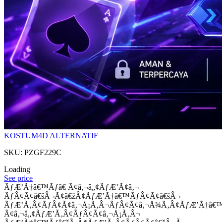
KOSTUM4D ALTERNATIF
SKU: PZGF229C
Loading
See price
ÃƒÆ’Ã†â€™Ãƒâ€ Ã¢â‚¬â„¢ÃƒÆ’Ã¢â‚¬
ÃƒÂ¢Ã¢â€šÂ¬Ã¢â€žÂ¢ÃƒÆ’Ã†â€™ÃƒÂ¢Ã¢â€šÂ¬
ÃƒÆ’Ã‚Â¢ÃƒÂ¢Ã¢â‚¬Å¡Ã‚Â¬ÃƒÂ¢Ã¢â‚¬Å¾Ã‚Â¢ÃƒÆ’Ã†â€
Ã¢â‚¬â„¢ÃƒÆ’Ã‚Â¢ÃƒÂ¢Ã¢â‚¬Å¡Ã‚Â¬