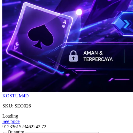
KOSTUM4D
SKU: SEO026
Loading
See price
9123361523462242.72
Quantity