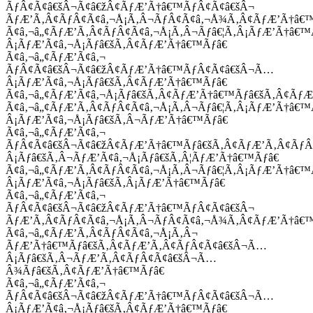
ÃƒÂ¢Ã¢â€šÂ¬Ã¢â€žÂ¢ÃƒÆ’Ã†â€™ÃƒÂ¢Ã¢â€šÂ¬
ÃƒÆ’Ã‚Â¢ÃƒÂ¢Ã¢â‚¬Å¡Ã‚Â¬ÃƒÂ¢Ã¢â‚¬Å¾Ã‚Â¢ÃƒÆ’Ã†â€
Ã¢â‚¬â„¢ÃƒÆ’Ã‚Â¢ÃƒÂ¢Ã¢â‚¬Å¡Ã‚Â¬Ãƒâ€¦Ã‚Â¡ÃƒÆ’Ã†â€
Â¡ÃƒÆ’Ã¢â‚¬Å¡Ãƒâ€šÃ‚Â¢ÃƒÆ’Ã†â€™Ãƒâ€
Ã¢â‚¬â„¢ÃƒÆ’Ã¢â‚¬
ÃƒÂ¢Ã¢â€šÂ¬Ã¢â€žÂ¢ÃƒÆ’Ã†â€™ÃƒÂ¢Ã¢â€šÂ¬Ã…
Â¡ÃƒÆ’Ã¢â‚¬Å¡Ãƒâ€šÃ‚Â¢ÃƒÆ’Ã†â€™Ãƒâ€
Ã¢â‚¬â„¢ÃƒÆ’Ã¢â‚¬Å¡Ãƒâ€šÃ‚Â¢ÃƒÆ’Ã†â€™Ãƒâ€šÃ‚Â¢ÃƒÆ
Ã¢â‚¬â„¢ÃƒÆ’Ã‚Â¢ÃƒÂ¢Ã¢â‚¬Å¡Ã‚Â¬Ãƒâ€¦Ã‚Â¡ÃƒÆ’Ã†â€
Â¡ÃƒÆ’Ã¢â‚¬Å¡Ãƒâ€šÃ‚Â¬ÃƒÆ’Ã†â€™Ãƒâ€
Ã¢â‚¬â„¢ÃƒÆ’Ã¢â‚¬
ÃƒÂ¢Ã¢â€šÂ¬Ã¢â€žÂ¢ÃƒÆ’Ã†â€™Ãƒâ€šÃ‚Â¢ÃƒÆ’Ã‚Â¢Ãƒ
Â¡Ãƒâ€šÃ‚Â¬ÃƒÆ’Ã¢â‚¬Å¡Ãƒâ€šÃ‚Â¦ÃƒÆ’Ã†â€™Ãƒâ€
Ã¢â‚¬â„¢ÃƒÆ’Ã‚Â¢ÃƒÂ¢Ã¢â‚¬Å¡Ã‚Â¬Ãƒâ€¦Ã‚Â¡ÃƒÆ’Ã†â€
Â¡ÃƒÆ’Ã¢â‚¬Å¡Ãƒâ€šÃ‚Â¡ÃƒÆ’Ã†â€™Ãƒâ€
Ã¢â‚¬â„¢ÃƒÆ’Ã¢â‚¬
ÃƒÂ¢Ã¢â€šÂ¬Ã¢â€žÂ¢ÃƒÆ’Ã†â€™ÃƒÂ¢Ã¢â€šÂ¬
ÃƒÆ’Ã‚Â¢ÃƒÂ¢Ã¢â‚¬Å¡Ã‚Â¬ÃƒÂ¢Ã¢â‚¬Å¾Ã‚Â¢ÃƒÆ’Ã†â€
Ã¢â‚¬â„¢ÃƒÆ’Ã‚Â¢ÃƒÂ¢Ã¢â‚¬Å¡Ã‚Â¬
ÃƒÆ’Ã†â€™Ãƒâ€šÃ‚Â¢ÃƒÆ’Ã‚Â¢ÃƒÂ¢Ã¢â€šÂ¬Ã…
Â¡Ãƒâ€šÃ‚Â¬ÃƒÆ’Ã‚Â¢ÃƒÂ¢Ã¢â€šÂ¬Ã…
Â¾Ãƒâ€šÃ‚Â¢ÃƒÆ’Ã†â€™Ãƒâ€
Ã¢â‚¬â„¢ÃƒÆ’Ã¢â‚¬
ÃƒÂ¢Ã¢â€šÂ¬Ã¢â€žÂ¢ÃƒÆ’Ã†â€™ÃƒÂ¢Ã¢â€šÂ¬Ã…
Â¡ÃƒÆ’Ã¢â‚¬Å¡Ãƒâ€šÃ‚Â¢ÃƒÆ’Ã†â€™Ãƒâ€