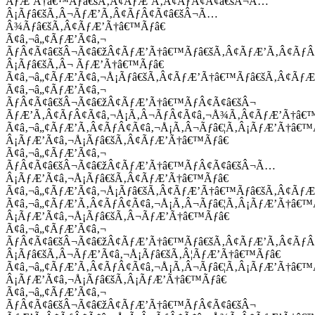
ÃƒÆ’Ã†â€™Ãƒâ€šÃ‚Â¢ÃƒÆ’Ã‚Â¢ÃƒÂ¢Ã¢â€šÂ¬Ã…
Â¡Ãƒâ€šÃ‚Â¬ÃƒÆ’Ã‚Â¢ÃƒÂ¢Ã¢â€šÂ¬Ã…
Â¾Ãƒâ€šÃ‚Â¢ÃƒÆ’Ã†â€™Ãƒâ€
Ã¢â‚¬â„¢ÃƒÆ’Ã¢â‚¬
ÃƒÂ¢Ã¢â€šÂ¬Ã¢â€žÂ¢ÃƒÆ’Ã†â€™Ãƒâ€šÃ‚Â¢ÃƒÆ’Ã‚Â¢Ãƒ
Â¡Ãƒâ€šÃ‚Â¬ ÃƒÆ’Ã†â€™Ãƒâ€
Ã¢â‚¬â„¢ÃƒÆ’Ã¢â‚¬Å¡Ãƒâ€šÃ‚Â¢ÃƒÆ’Ã†â€™Ãƒâ€šÃ‚Â¢ÃƒÆ
Ã¢â‚¬â„¢ÃƒÆ’Ã¢â‚¬
ÃƒÂ¢Ã¢â€šÂ¬Ã¢â€žÂ¢ÃƒÆ’Ã†â€™ÃƒÂ¢Ã¢â€šÂ¬
ÃƒÆ’Ã‚Â¢ÃƒÂ¢Ã¢â‚¬Å¡Ã‚Â¬ÃƒÂ¢Ã¢â‚¬Å¾Ã‚Â¢ÃƒÆ’Ã†â€
Ã¢â‚¬â„¢ÃƒÆ’Ã‚Â¢ÃƒÂ¢Ã¢â‚¬Å¡Ã‚Â¬Ãƒâ€¦Ã‚Â¡ÃƒÆ’Ã†â€
Â¡ÃƒÆ’Ã¢â‚¬Å¡Ãƒâ€šÃ‚Â¢ÃƒÆ’Ã†â€™Ãƒâ€
Ã¢â‚¬â„¢ÃƒÆ’Ã¢â‚¬
ÃƒÂ¢Ã¢â€šÂ¬Ã¢â€žÂ¢ÃƒÆ’Ã†â€™ÃƒÂ¢Ã¢â€šÂ¬Ã…
Â¡ÃƒÆ’Ã¢â‚¬Å¡Ãƒâ€šÃ‚Â¢ÃƒÆ’Ã†â€™Ãƒâ€
Ã¢â‚¬â„¢ÃƒÆ’Ã¢â‚¬Å¡Ãƒâ€šÃ‚Â¢ÃƒÆ’Ã†â€™Ãƒâ€šÃ‚Â¢ÃƒÆ
Ã¢â‚¬â„¢ÃƒÆ’Ã‚Â¢ÃƒÂ¢Ã¢â‚¬Å¡Ã‚Â¬Ãƒâ€¦Ã‚Â¡ÃƒÆ’Ã†â€
Â¡ÃƒÆ’Ã¢â‚¬Å¡Ãƒâ€šÃ‚Â¬ÃƒÆ’Ã†â€™Ãƒâ€
Ã¢â‚¬â„¢ÃƒÆ’Ã¢â‚¬
ÃƒÂ¢Ã¢â€šÂ¬Ã¢â€žÂ¢ÃƒÆ’Ã†â€™Ãƒâ€šÃ‚Â¢ÃƒÆ’Ã‚Â¢Ãƒ
Â¡Ãƒâ€šÃ‚Â¬ÃƒÆ’Ã¢â‚¬Å¡Ãƒâ€šÃ‚Â¦ÃƒÆ’Ã†â€™Ãƒâ€
Ã¢â‚¬â„¢ÃƒÆ’Ã‚Â¢ÃƒÂ¢Ã¢â‚¬Å¡Ã‚Â¬Ãƒâ€¦Ã‚Â¡ÃƒÆ’Ã†â€
Â¡ÃƒÆ’Ã¢â‚¬Å¡Ãƒâ€šÃ‚Â¡ÃƒÆ’Ã†â€™Ãƒâ€
Ã¢â‚¬â„¢ÃƒÆ’Ã¢â‚¬
ÃƒÂ¢Ã¢â€šÂ¬Ã¢â€žÂ¢ÃƒÆ’Ã†â€™ÃƒÂ¢Ã¢â€šÂ¬