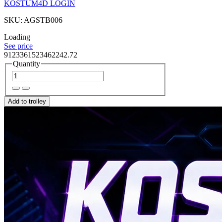
KOSTUM4D LOGIN
SKU: AGSTB006
Loading
See price
9123361523462242.72
Quantity
Add to trolley