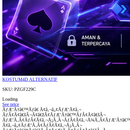
KOSTUM4D ALTERNATIF
SKU: PZGF229C
Loading
See price
ÃƒÆ’Ã†â€™Ãƒâ€ Ã¢â‚¬â„¢ÃƒÆ’Ã¢â‚¬
ÃƒÂ¢Ã¢â€šÂ¬Ã¢â€žÂ¢ÃƒÆ’Ã†â€™ÃƒÂ¢Ã¢â€šÂ¬
ÃƒÆ’Ã‚Â¢ÃƒÂ¢Ã¢â‚¬Å¡Ã‚Â¬ÃƒÂ¢Ã¢â‚¬Å¾Ã‚Â¢ÃƒÆ’Ã†â€
Ã¢â‚¬â„¢ÃƒÆ’Ã‚Â¢ÃƒÂ¢Ã¢â‚¬Å¡Ã‚Â¬