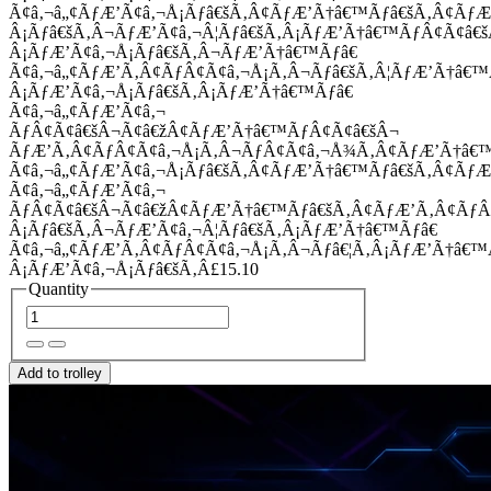
Ã¢â‚¬â„¢ÃƒÆ’Ã¢â‚¬Å¡Ãƒâ€šÃ‚Â¢ÃƒÆ’Ã†â€™Ãƒâ€šÃ‚Â¢Ãƒ
Â¡Ãƒâ€šÃ‚Â¬ÃƒÆ’Ã¢â‚¬Â¦Ãƒâ€šÃ‚Â¡ÃƒÆ’Ã†â€™ÃƒÂ¢Ã¢â
Â¡ÃƒÆ’Ã¢â‚¬Å¡Ãƒâ€šÃ‚Â¬ÃƒÆ’Ã†â€™Ãƒâ€
Ã¢â‚¬â„¢ÃƒÆ’Ã‚Â¢ÃƒÂ¢Ã¢â‚¬Å¡Ã‚Â¬Ãƒâ€šÃ‚Â¦ÃƒÆ’Ã†â€
Â¡ÃƒÆ’Ã¢â‚¬Å¡Ãƒâ€šÃ‚Â¡ÃƒÆ’Ã†â€™Ãƒâ€
Ã¢â‚¬â„¢ÃƒÆ’Ã¢â‚¬
ÃƒÂ¢Ã¢â€šÂ¬Ã¢â€žÂ¢ÃƒÆ’Ã†â€™ÃƒÂ¢Ã¢â€šÂ¬
ÃƒÆ’Ã‚Â¢ÃƒÂ¢Ã¢â‚¬Å¡Ã‚Â¬ÃƒÂ¢Ã¢â‚¬Å¾Ã‚Â¢ÃƒÆ’Ã†â€
Ã¢â‚¬â„¢ÃƒÆ’Ã¢â‚¬Å¡Ãƒâ€šÃ‚Â¢ÃƒÆ’Ã†â€™Ãƒâ€šÃ‚Â¢ÃƒÆ
Ã¢â‚¬â„¢ÃƒÆ’Ã¢â‚¬
ÃƒÂ¢Ã¢â€šÂ¬Ã¢â€žÂ¢ÃƒÆ’Ã†â€™Ãƒâ€šÃ‚Â¢ÃƒÆ’Ã‚Â¢Ãƒ
Â¡Ãƒâ€šÃ‚Â¬ÃƒÆ’Ã¢â‚¬Â¦Ãƒâ€šÃ‚Â¡ÃƒÆ’Ã†â€™Ãƒâ€
Ã¢â‚¬â„¢ÃƒÆ’Ã‚Â¢ÃƒÂ¢Ã¢â‚¬Å¡Ã‚Â¬Ãƒâ€¦Ã‚Â¡ÃƒÆ’Ã†â€
Â¡ÃƒÆ’Ã¢â‚¬Å¡Ãƒâ€šÃ‚Â£15.10
Quantity
Add to trolley