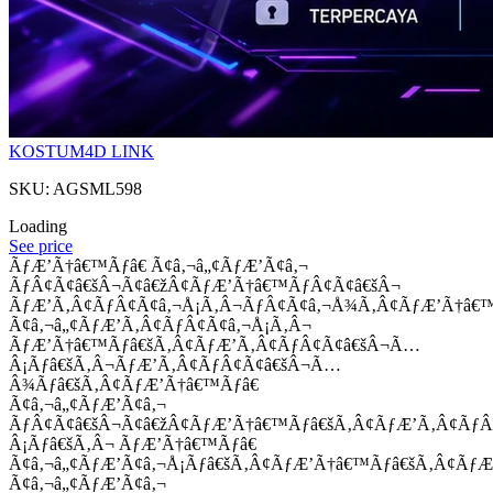
KOSTUM4D LINK
SKU: AGSML598
Loading
See price
ÃƒÆ’Ã†â€™Ãƒâ€ Ã¢â‚¬â„¢ÃƒÆ’Ã¢â‚¬
ÃƒÂ¢Ã¢â€šÂ¬Ã¢â€žÂ¢ÃƒÆ’Ã†â€™ÃƒÂ¢Ã¢â€šÂ¬
ÃƒÆ’Ã‚Â¢ÃƒÂ¢Ã¢â‚¬Å¡Ã‚Â¬ÃƒÂ¢Ã¢â‚¬Å¾Ã‚Â¢ÃƒÆ’Ã†â€
Ã¢â‚¬â„¢ÃƒÆ’Ã‚Â¢ÃƒÂ¢Ã¢â‚¬Å¡Ã‚Â¬
ÃƒÆ’Ã†â€™Ãƒâ€šÃ‚Â¢ÃƒÆ’Ã‚Â¢ÃƒÂ¢Ã¢â€šÂ¬Ã…
Â¡Ãƒâ€šÃ‚Â¬ÃƒÆ’Ã‚Â¢ÃƒÂ¢Ã¢â€šÂ¬Ã…
Â¾Ãƒâ€šÃ‚Â¢ÃƒÆ’Ã†â€™Ãƒâ€
Ã¢â‚¬â„¢ÃƒÆ’Ã¢â‚¬
ÃƒÂ¢Ã¢â€šÂ¬Ã¢â€žÂ¢ÃƒÆ’Ã†â€™Ãƒâ€šÃ‚Â¢ÃƒÆ’Ã‚Â¢Ãƒ
Â¡Ãƒâ€šÃ‚Â¬ ÃƒÆ’Ã†â€™Ãƒâ€
Ã¢â‚¬â„¢ÃƒÆ’Ã¢â‚¬Å¡Ãƒâ€šÃ‚Â¢ÃƒÆ’Ã†â€™Ãƒâ€šÃ‚Â¢ÃƒÆ
Ã¢â‚¬â„¢ÃƒÆ’Ã¢â‚¬