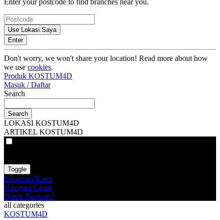
Enter your postcode to find branches near you.
Use Lokasi Saya
Enter
Don't worry, we won't share your location! Read more about how
we use
cookies
.
Produk KOSTUM4D
Masuk / Daftar
Search
Search
LOKASI KOSTUM4D
ARTIKEL KOSTUM4D
VAT
EX
INC
Toggle
Informasi Kami
Navigasi Cepat
Butuh Bantuan?
all categories
KOSTUM4D