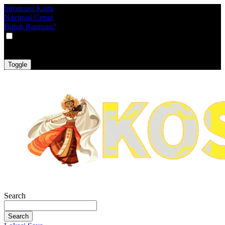
Informasi Kami
Navigasi Cepat
Butuh Bantuan?
VAT
EX
INC
Toggle
Search
Search