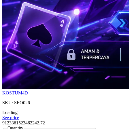
KOSTUM4D
SKU: SEO026
Loading
See price
9123361523462242.72
Quantity