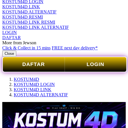
KOSTUM4D LOGIN
KOSTUM4D LINK
KOSTUM4D ALTERNATIF
KOSTUM4D RESMI
KOSTUM4D LINK RESMI
KOSTUM4D LINK ALTERNATIF
LOGIN
DAFTAR
More from Jewson
Click & Collect in 15 mins
FREE next day delivery*
Close
DAFTAR
LOGIN
KOSTUM4D
KOSTUM4D LOGIN
KOSTUM4D LINK
KOSTUM4D ALTERNATIF