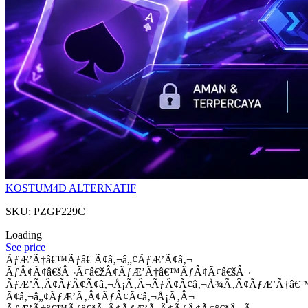
KOSTUM4D ALTERNATIF
SKU: PZGF229C
Loading
See price
ÃƒÆ’Ã†â€™Ãƒâ€ Ã¢â‚¬â„¢ÃƒÆ’Ã¢â‚¬
ÃƒÂ¢Ã¢â€šÂ¬Ã¢â€žÂ¢ÃƒÆ’Ã†â€™ÃƒÂ¢Ã¢â€šÂ¬
ÃƒÆ’Ã‚Â¢ÃƒÂ¢Ã¢â‚¬Å¡Ã‚Â¬ÃƒÂ¢Ã¢â‚¬Å¾Ã‚Â¢ÃƒÆ’Ã†â€
Ã¢â‚¬â„¢ÃƒÆ’Ã‚Â¢ÃƒÂ¢Ã¢â‚¬Å¡Ã‚Â¬