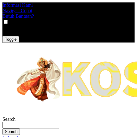
Informasi Kami
Navigasi Cepat
Butuh Bantuan?
VAT
EX
INC
Toggle
Search
Search