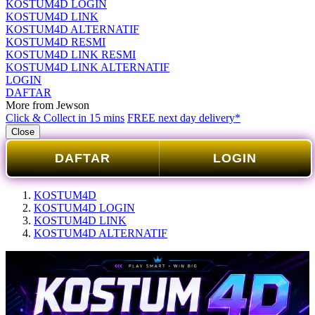
KOSTUM4D LOGIN
KOSTUM4D LINK
KOSTUM4D ALTERNATIF
KOSTUM4D RESMI
KOSTUM4D LINK RESMI
KOSTUM4D LINK ALTERNATIF
LOGIN
DAFTAR
More from Jewson
Click & Collect in 15 mins
FREE next day delivery*
Close
DAFTAR
LOGIN
KOSTUM4D
KOSTUM4D LOGIN
KOSTUM4D LINK
KOSTUM4D ALTERNATIF