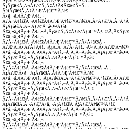
ÃƒÆ’Ã†â€™Ãƒâ€šÃ‚Â¢ÃƒÆ’Ã‚Â¢ÃƒÂ¢Ã¢â€šÂ¬Ã…
Â¡Ãƒâ€šÃ‚Â¬ÃƒÆ’Ã‚Â¢ÃƒÂ¢Ã¢â€šÂ¬Ã…
Â¾Ãƒâ€šÃ‚Â¢ÃƒÆ’Ã†â€™Ãƒâ€
Ã¢â‚¬â„¢ÃƒÆ’Ã¢â‚¬
ÃƒÂ¢Ã¢â€šÂ¬Ã¢â€žÂ¢ÃƒÆ’Ã†â€™Ãƒâ€šÃ‚Â¢ÃƒÆ’Ã‚Â¢Ãƒ
Â¡Ãƒâ€šÃ‚Â¬ ÃƒÆ’Ã†â€™Ãƒâ€
Ã¢â‚¬â„¢ÃƒÆ’Ã¢â‚¬Å¡Ãƒâ€šÃ‚Â¢ÃƒÆ’Ã†â€™Ãƒâ€šÃ‚Â¢ÃƒÆ
Ã¢â‚¬â„¢ÃƒÆ’Ã¢â‚¬
ÃƒÂ¢Ã¢â€šÂ¬Ã¢â€žÂ¢ÃƒÆ’Ã†â€™ÃƒÂ¢Ã¢â€šÂ¬
ÃƒÆ’Ã‚Â¢ÃƒÂ¢Ã¢â‚¬Å¡Ã‚Â¬ÃƒÂ¢Ã¢â‚¬Å¾Ã‚Â¢ÃƒÆ’Ã†â€
Ã¢â‚¬â„¢ÃƒÆ’Ã‚Â¢ÃƒÂ¢Ã¢â‚¬Å¡Ã‚Â¬Ãƒâ€¦Ã‚Â¡ÃƒÆ’Ã†â€
Â¡ÃƒÆ’Ã¢â‚¬Å¡Ãƒâ€šÃ‚Â¢ÃƒÆ’Ã†â€™Ãƒâ€
Ã¢â‚¬â„¢ÃƒÆ’Ã¢â‚¬
ÃƒÂ¢Ã¢â€šÂ¬Ã¢â€žÂ¢ÃƒÆ’Ã†â€™ÃƒÂ¢Ã¢â€šÂ¬Ã…
Â¡ÃƒÆ’Ã¢â‚¬Å¡Ãƒâ€šÃ‚Â¢ÃƒÆ’Ã†â€™Ãƒâ€
Ã¢â‚¬â„¢ÃƒÆ’Ã¢â‚¬Å¡Ãƒâ€šÃ‚Â¢ÃƒÆ’Ã†â€™Ãƒâ€šÃ‚Â¢ÃƒÆ
Ã¢â‚¬â„¢ÃƒÆ’Ã‚Â¢ÃƒÂ¢Ã¢â‚¬Å¡Ã‚Â¬Ãƒâ€¦Ã‚Â¡ÃƒÆ’Ã†â€
Â¡ÃƒÆ’Ã¢â‚¬Å¡Ãƒâ€šÃ‚Â¬ÃƒÆ’Ã†â€™Ãƒâ€
Ã¢â‚¬â„¢ÃƒÆ’Ã¢â‚¬
ÃƒÂ¢Ã¢â€šÂ¬Ã¢â€žÂ¢ÃƒÆ’Ã†â€™Ãƒâ€šÃ‚Â¢ÃƒÆ’Ã‚Â¢Ãƒ
Â¡Ãƒâ€šÃ‚Â¬ÃƒÆ’Ã¢â‚¬Å¡Ãƒâ€šÃ‚Â¦ÃƒÆ’Ã†â€™Ãƒâ€
Ã¢â‚¬â„¢ÃƒÆ’Ã‚Â¢ÃƒÂ¢Ã¢â‚¬Å¡Ã‚Â¬Ãƒâ€¦Ã‚Â¡ÃƒÆ’Ã†â€
Â¡ÃƒÆ’Ã¢â‚¬Å¡Ãƒâ€šÃ‚Â¡ÃƒÆ’Ã†â€™Ãƒâ€
Ã¢â‚¬â„¢ÃƒÆ’Ã¢â‚¬
ÃƒÂ¢Ã¢â€šÂ¬Ã¢â€žÂ¢ÃƒÆ’Ã†â€™ÃƒÂ¢Ã¢â€šÂ¬