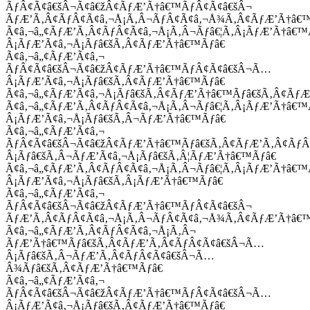
ÃƒÂ¢Ã¢â€šÂ¬Ã¢â€žÂ¢ÃƒÆ’Ã†â€™ÃƒÂ¢Ã¢â€šÂ¬
ÃƒÆ’Ã‚Â¢ÃƒÂ¢Ã¢â‚¬Å¡Ã‚Â¬ÃƒÂ¢Ã¢â‚¬Å¾Ã‚Â¢ÃƒÆ’Ã†â€
Ã¢â‚¬â„¢ÃƒÆ’Ã‚Â¢ÃƒÂ¢Ã¢â‚¬Å¡Ã‚Â¬Ãƒâ€¦Ã‚Â¡ÃƒÆ’Ã†â€
Â¡ÃƒÆ’Ã¢â‚¬Å¡Ãƒâ€šÃ‚Â¢ÃƒÆ’Ã†â€™Ãƒâ€
Ã¢â‚¬â„¢ÃƒÆ’Ã¢â‚¬
ÃƒÂ¢Ã¢â€šÂ¬Ã¢â€žÂ¢ÃƒÆ’Ã†â€™ÃƒÂ¢Ã¢â€šÂ¬Ã…
Â¡ÃƒÆ’Ã¢â‚¬Å¡Ãƒâ€šÃ‚Â¢ÃƒÆ’Ã†â€™Ãƒâ€
Ã¢â‚¬â„¢ÃƒÆ’Ã¢â‚¬Å¡Ãƒâ€šÃ‚Â¢ÃƒÆ’Ã†â€™Ãƒâ€šÃ‚Â¢ÃƒÆ
Ã¢â‚¬â„¢ÃƒÆ’Ã‚Â¢ÃƒÂ¢Ã¢â‚¬Å¡Ã‚Â¬Ãƒâ€¦Ã‚Â¡ÃƒÆ’Ã†â€
Â¡ÃƒÆ’Ã¢â‚¬Å¡Ãƒâ€šÃ‚Â¬ÃƒÆ’Ã†â€™Ãƒâ€
Ã¢â‚¬â„¢ÃƒÆ’Ã¢â‚¬
ÃƒÂ¢Ã¢â€šÂ¬Ã¢â€žÂ¢ÃƒÆ’Ã†â€™Ãƒâ€šÃ‚Â¢ÃƒÆ’Ã‚Â¢Ãƒ
Â¡Ãƒâ€šÃ‚Â¬ÃƒÆ’Ã¢â‚¬Å¡Ãƒâ€šÃ‚Â¦ÃƒÆ’Ã†â€™Ãƒâ€
Ã¢â‚¬â„¢ÃƒÆ’Ã‚Â¢ÃƒÂ¢Ã¢â‚¬Å¡Ã‚Â¬Ãƒâ€¦Ã‚Â¡ÃƒÆ’Ã†â€
Â¡ÃƒÆ’Ã¢â‚¬Å¡Ãƒâ€šÃ‚Â¡ÃƒÆ’Ã†â€™Ãƒâ€
Ã¢â‚¬â„¢ÃƒÆ’Ã¢â‚¬
ÃƒÂ¢Ã¢â€šÂ¬Ã¢â€žÂ¢ÃƒÆ’Ã†â€™ÃƒÂ¢Ã¢â€šÂ¬
ÃƒÆ’Ã‚Â¢ÃƒÂ¢Ã¢â‚¬Å¡Ã‚Â¬ÃƒÂ¢Ã¢â‚¬Å¾Ã‚Â¢ÃƒÆ’Ã†â€
Ã¢â‚¬â„¢ÃƒÆ’Ã‚Â¢ÃƒÂ¢Ã¢â‚¬Å¡Ã‚Â¬
ÃƒÆ’Ã†â€™Ãƒâ€šÃ‚Â¢ÃƒÆ’Ã‚Â¢ÃƒÂ¢Ã¢â€šÂ¬Ã…
Â¡Ãƒâ€šÃ‚Â¬ÃƒÆ’Ã‚Â¢ÃƒÂ¢Ã¢â€šÂ¬Ã…
Â¾Ãƒâ€šÃ‚Â¢ÃƒÆ’Ã†â€™Ãƒâ€
Ã¢â‚¬â„¢ÃƒÆ’Ã¢â‚¬
ÃƒÂ¢Ã¢â€šÂ¬Ã¢â€žÂ¢ÃƒÆ’Ã†â€™ÃƒÂ¢Ã¢â€šÂ¬Ã…
Â¡ÃƒÆ’Ã¢â‚¬Å¡Ãƒâ€šÃ‚Â¢ÃƒÆ’Ã†â€™Ãƒâ€