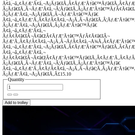
Ã¢â‚¬â„¢ÃƒÆ’Ã¢â‚¬Å¡Ãƒâ€šÃ‚Â¢ÃƒÆ’Ã†â€™Ãƒâ€šÃ‚Â¢Ãƒ
Â¡Ãƒâ€šÃ‚Â¬ÃƒÆ’Ã¢â‚¬Â¦Ãƒâ€šÃ‚Â¡ÃƒÆ’Ã†â€™ÃƒÂ¢Ã¢â
Â¡ÃƒÆ’Ã¢â‚¬Å¡Ãƒâ€šÃ‚Â¬ÃƒÆ’Ã†â€™Ãƒâ€
Ã¢â‚¬â„¢ÃƒÆ’Ã‚Â¢ÃƒÂ¢Ã¢â‚¬Å¡Ã‚Â¬Ãƒâ€šÃ‚Â¦ÃƒÆ’Ã†â€
Â¡ÃƒÆ’Ã¢â‚¬Å¡Ãƒâ€šÃ‚Â¡ÃƒÆ’Ã†â€™Ãƒâ€
Ã¢â‚¬â„¢ÃƒÆ’Ã¢â‚¬
ÃƒÂ¢Ã¢â€šÂ¬Ã¢â€žÂ¢ÃƒÆ’Ã†â€™ÃƒÂ¢Ã¢â€šÂ¬
ÃƒÆ’Ã‚Â¢ÃƒÂ¢Ã¢â‚¬Å¡Ã‚Â¬ÃƒÂ¢Ã¢â‚¬Å¾Ã‚Â¢ÃƒÆ’Ã†â€
Ã¢â‚¬â„¢ÃƒÆ’Ã¢â‚¬Å¡Ãƒâ€šÃ‚Â¢ÃƒÆ’Ã†â€™Ãƒâ€šÃ‚Â¢ÃƒÆ
Ã¢â‚¬â„¢ÃƒÆ’Ã¢â‚¬
ÃƒÂ¢Ã¢â€šÂ¬Ã¢â€žÂ¢ÃƒÆ’Ã†â€™Ãƒâ€šÃ‚Â¢ÃƒÆ’Ã‚Â¢Ãƒ
Â¡Ãƒâ€šÃ‚Â¬ÃƒÆ’Ã¢â‚¬Â¦Ãƒâ€šÃ‚Â¡ÃƒÆ’Ã†â€™Ãƒâ€
Ã¢â‚¬â„¢ÃƒÆ’Ã‚Â¢ÃƒÂ¢Ã¢â‚¬Å¡Ã‚Â¬Ãƒâ€¦Ã‚Â¡ÃƒÆ’Ã†â€
Â¡ÃƒÆ’Ã¢â‚¬Å¡Ãƒâ€šÃ‚Â£15.10
Quantity
Add to trolley