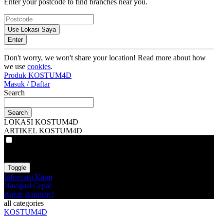
Enter your postcode to find branches near you.
Use Lokasi Saya
Enter
Don't worry, we won't share your location! Read more about how
we use
cookies
.
Produk KOSTUM4D
Masuk / Daftar
Search
Search
LOKASI KOSTUM4D
ARTIKEL KOSTUM4D
VAT
EX
INC
Toggle
Informasi Kami
Navigasi Cepat
Butuh Bantuan?
all categories
KOSTUM4D