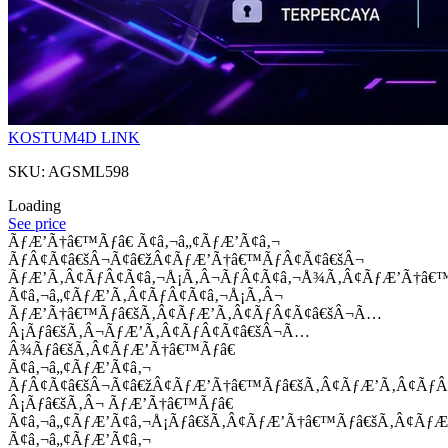
KOSTUM4D LINK
SKU: AGSML598
Loading
See price
ÃƒÆ’Ã†â€™Ãƒâ€ Ã¢â‚¬â„¢ÃƒÆ’Ã¢â‚¬
ÃƒÂ¢Ã¢â€šÂ¬Ã¢â€žÂ¢ÃƒÆ’Ã†â€™ÃƒÂ¢Ã¢â€šÂ¬
ÃƒÆ’Ã‚Â¢ÃƒÂ¢Ã¢â‚¬Å¡Ã‚Â¬ÃƒÂ¢Ã¢â‚¬Å¾Ã‚Â¢ÃƒÆ’Ã†â€
Ã¢â‚¬â„¢ÃƒÆ’Ã‚Â¢ÃƒÂ¢Ã¢â‚¬Å¡Ã‚Â¬
ÃƒÆ’Ã†â€™Ãƒâ€šÃ‚Â¢ÃƒÆ’Ã‚Â¢ÃƒÂ¢Ã¢â€šÂ¬Ã…
Â¡Ãƒâ€šÃ‚Â¬ÃƒÆ’Ã‚Â¢ÃƒÂ¢Ã¢â€šÂ¬Ã…
Â¾Ãƒâ€šÃ‚Â¢ÃƒÆ’Ã†â€™Ãƒâ€
Ã¢â‚¬â„¢ÃƒÆ’Ã¢â‚¬
ÃƒÂ¢Ã¢â€šÂ¬Ã¢â€žÂ¢ÃƒÆ’Ã†â€™Ãƒâ€šÃ‚Â¢ÃƒÆ’Ã‚Â¢Ãƒ
Â¡Ãƒâ€šÃ‚Â¬ ÃƒÆ’Ã†â€™Ãƒâ€
Ã¢â‚¬â„¢ÃƒÆ’Ã¢â‚¬Å¡Ãƒâ€šÃ‚Â¢ÃƒÆ’Ã†â€™Ãƒâ€šÃ‚Â¢ÃƒÆ
Ã¢â‚¬â„¢ÃƒÆ’Ã¢â‚¬