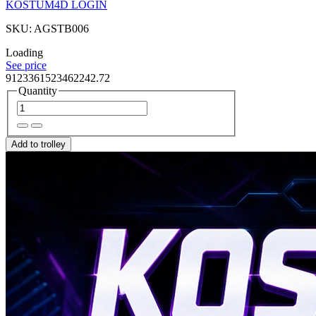
KOSTUM4D LOGIN
SKU: AGSTB006
Loading
See price
9123361523462242.72
Quantity
Add to trolley