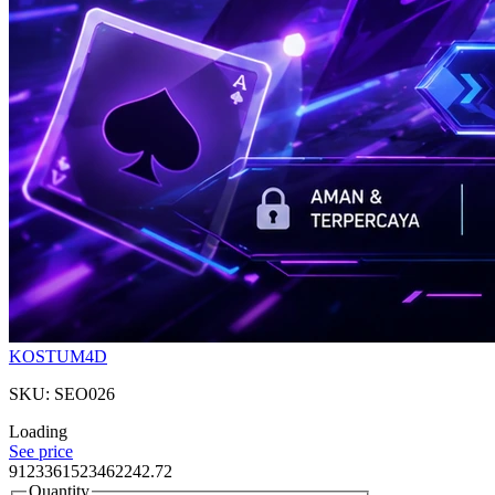
KOSTUM4D
SKU: SEO026
Loading
See price
9123361523462242.72
Quantity