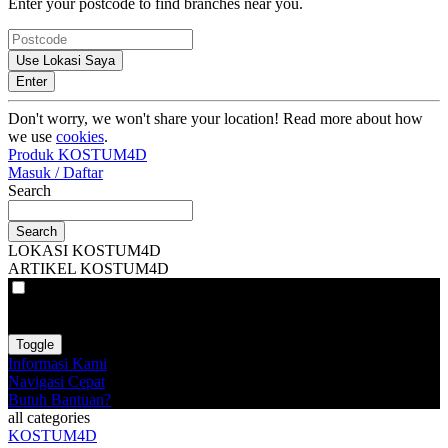
Enter your postcode to find branches near you.
Use Lokasi Saya
Enter
Don't worry, we won't share your location! Read more about how
we use
cookies
.
Produk KOSTUM4D
Masuk / Daftar
Search
Search
LOKASI KOSTUM4D
ARTIKEL KOSTUM4D
VAT
EX
INC
Toggle
Informasi Kami
Navigasi Cepat
Butuh Bantuan?
all categories
KOSTUM4D