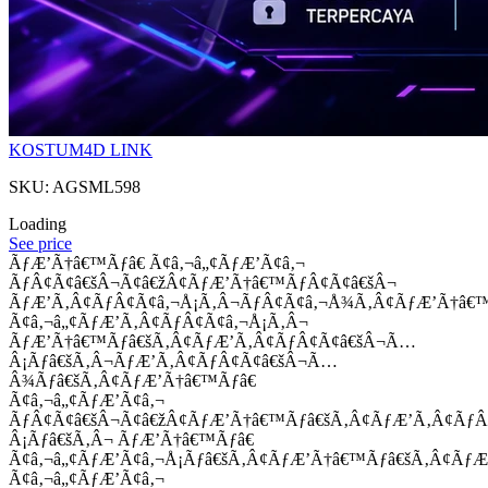
KOSTUM4D LINK
SKU: AGSML598
Loading
See price
ÃƒÆ’Ã†â€™Ãƒâ€ Ã¢â‚¬â„¢ÃƒÆ’Ã¢â‚¬
ÃƒÂ¢Ã¢â€šÂ¬Ã¢â€žÂ¢ÃƒÆ’Ã†â€™ÃƒÂ¢Ã¢â€šÂ¬
ÃƒÆ’Ã‚Â¢ÃƒÂ¢Ã¢â‚¬Å¡Ã‚Â¬ÃƒÂ¢Ã¢â‚¬Å¾Ã‚Â¢ÃƒÆ’Ã†â€
Ã¢â‚¬â„¢ÃƒÆ’Ã‚Â¢ÃƒÂ¢Ã¢â‚¬Å¡Ã‚Â¬
ÃƒÆ’Ã†â€™Ãƒâ€šÃ‚Â¢ÃƒÆ’Ã‚Â¢ÃƒÂ¢Ã¢â€šÂ¬Ã…
Â¡Ãƒâ€šÃ‚Â¬ÃƒÆ’Ã‚Â¢ÃƒÂ¢Ã¢â€šÂ¬Ã…
Â¾Ãƒâ€šÃ‚Â¢ÃƒÆ’Ã†â€™Ãƒâ€
Ã¢â‚¬â„¢ÃƒÆ’Ã¢â‚¬
ÃƒÂ¢Ã¢â€šÂ¬Ã¢â€žÂ¢ÃƒÆ’Ã†â€™Ãƒâ€šÃ‚Â¢ÃƒÆ’Ã‚Â¢Ãƒ
Â¡Ãƒâ€šÃ‚Â¬ ÃƒÆ’Ã†â€™Ãƒâ€
Ã¢â‚¬â„¢ÃƒÆ’Ã¢â‚¬Å¡Ãƒâ€šÃ‚Â¢ÃƒÆ’Ã†â€™Ãƒâ€šÃ‚Â¢ÃƒÆ
Ã¢â‚¬â„¢ÃƒÆ’Ã¢â‚¬