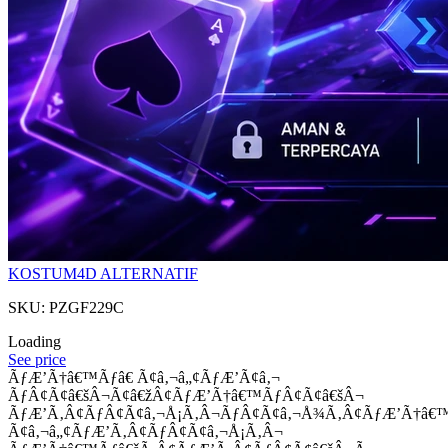
KOSTUM4D ALTERNATIF
SKU: PZGF229C
Loading
See price
ÃƒÆ’Ã†â€™Ãƒâ€ Ã¢â‚¬â„¢ÃƒÆ’Ã¢â‚¬
ÃƒÂ¢Ã¢â€šÂ¬Ã¢â€žÂ¢ÃƒÆ’Ã†â€™ÃƒÂ¢Ã¢â€šÂ¬
ÃƒÆ’Ã‚Â¢ÃƒÂ¢Ã¢â‚¬Å¡Ã‚Â¬ÃƒÂ¢Ã¢â‚¬Å¾Ã‚Â¢ÃƒÆ’Ã†â€
Ã¢â‚¬â„¢ÃƒÆ’Ã‚Â¢ÃƒÂ¢Ã¢â‚¬Å¡Ã‚Â¬