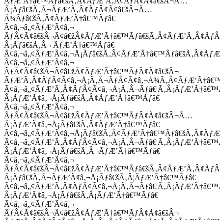
ÃƒÆ’Ã†â€™Ãƒâ€šÃ‚Â¢ÃƒÆ’Ã‚Â¢ÃƒÂ¢Ã¢â€šÂ¬Ã…
Â¡Ãƒâ€šÃ‚Â¬ÃƒÆ’Ã‚Â¢ÃƒÂ¢Ã¢â€šÂ¬Ã…
Â¾Ãƒâ€šÃ‚Â¢ÃƒÆ’Ã†â€™Ãƒâ€
Ã¢â‚¬â„¢ÃƒÆ’Ã¢â‚¬
ÃƒÂ¢Ã¢â€šÂ¬Ã¢â€žÂ¢ÃƒÆ’Ã†â€™Ãƒâ€šÃ‚Â¢ÃƒÆ’Ã‚Â¢Ãƒ
Â¡Ãƒâ€šÃ‚Â¬ ÃƒÆ’Ã†â€™Ãƒâ€
Ã¢â‚¬â„¢ÃƒÆ’Ã¢â‚¬Å¡Ãƒâ€šÃ‚Â¢ÃƒÆ’Ã†â€™Ãƒâ€šÃ‚Â¢ÃƒÆ
Ã¢â‚¬â„¢ÃƒÆ’Ã¢â‚¬
ÃƒÂ¢Ã¢â€šÂ¬Ã¢â€žÂ¢ÃƒÆ’Ã†â€™ÃƒÂ¢Ã¢â€šÂ¬
ÃƒÆ’Ã‚Â¢ÃƒÂ¢Ã¢â‚¬Å¡Ã‚Â¬ÃƒÂ¢Ã¢â‚¬Å¾Ã‚Â¢ÃƒÆ’Ã†â€
Ã¢â‚¬â„¢ÃƒÆ’Ã‚Â¢ÃƒÂ¢Ã¢â‚¬Å¡Ã‚Â¬Ãƒâ€¦Ã‚Â¡ÃƒÆ’Ã†â€
Â¡ÃƒÆ’Ã¢â‚¬Å¡Ãƒâ€šÃ‚Â¢ÃƒÆ’Ã†â€™Ãƒâ€
Ã¢â‚¬â„¢ÃƒÆ’Ã¢â‚¬
ÃƒÂ¢Ã¢â€šÂ¬Ã¢â€žÂ¢ÃƒÆ’Ã†â€™ÃƒÂ¢Ã¢â€šÂ¬Ã…
Â¡ÃƒÆ’Ã¢â‚¬Å¡Ãƒâ€šÃ‚Â¢ÃƒÆ’Ã†â€™Ãƒâ€
Ã¢â‚¬â„¢ÃƒÆ’Ã¢â‚¬Å¡Ãƒâ€šÃ‚Â¢ÃƒÆ’Ã†â€™Ãƒâ€šÃ‚Â¢ÃƒÆ
Ã¢â‚¬â„¢ÃƒÆ’Ã‚Â¢ÃƒÂ¢Ã¢â‚¬Å¡Ã‚Â¬Ãƒâ€¦Ã‚Â¡ÃƒÆ’Ã†â€
Â¡ÃƒÆ’Ã¢â‚¬Å¡Ãƒâ€šÃ‚Â¬ÃƒÆ’Ã†â€™Ãƒâ€
Ã¢â‚¬â„¢ÃƒÆ’Ã¢â‚¬
ÃƒÂ¢Ã¢â€šÂ¬Ã¢â€žÂ¢ÃƒÆ’Ã†â€™Ãƒâ€šÃ‚Â¢ÃƒÆ’Ã‚Â¢Ãƒ
Â¡Ãƒâ€šÃ‚Â¬ÃƒÆ’Ã¢â‚¬Å¡Ãƒâ€šÃ‚Â¦ÃƒÆ’Ã†â€™Ãƒâ€
Ã¢â‚¬â„¢ÃƒÆ’Ã‚Â¢ÃƒÂ¢Ã¢â‚¬Å¡Ã‚Â¬Ãƒâ€¦Ã‚Â¡ÃƒÆ’Ã†â€
Â¡ÃƒÆ’Ã¢â‚¬Å¡Ãƒâ€šÃ‚Â¡ÃƒÆ’Ã†â€™Ãƒâ€
Ã¢â‚¬â„¢ÃƒÆ’Ã¢â‚¬
ÃƒÂ¢Ã¢â€šÂ¬Ã¢â€žÂ¢ÃƒÆ’Ã†â€™ÃƒÂ¢Ã¢â€šÂ¬