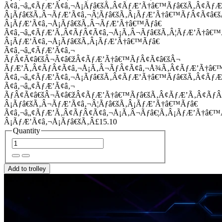
Ã¢â‚¬â„¢ÃƒÆ’Ã¢â‚¬Å¡Ãƒâ€šÃ‚Â¢ÃƒÆ’Ã†â€™Ãƒâ€šÃ‚Â¢Ãƒ
Â¡Ãƒâ€šÃ‚Â¬ÃƒÆ’Ã¢â‚¬Â¦Ãƒâ€šÃ‚Â¡ÃƒÆ’Ã†â€™ÃƒÂ¢Ã¢â
Â¡ÃƒÆ’Ã¢â‚¬Å¡Ãƒâ€šÃ‚Â¬ÃƒÆ’Ã†â€™Ãƒâ€
Ã¢â‚¬â„¢ÃƒÆ’Ã‚Â¢ÃƒÂ¢Ã¢â‚¬Å¡Ã‚Â¬Ãƒâ€šÃ‚Â¦ÃƒÆ’Ã†â€
Â¡ÃƒÆ’Ã¢â‚¬Å¡Ãƒâ€šÃ‚Â¡ÃƒÆ’Ã†â€™Ãƒâ€
Ã¢â‚¬â„¢ÃƒÆ’Ã¢â‚¬
ÃƒÂ¢Ã¢â€šÂ¬Ã¢â€žÂ¢ÃƒÆ’Ã†â€™ÃƒÂ¢Ã¢â€šÂ¬
ÃƒÆ’Ã‚Â¢ÃƒÂ¢Ã¢â‚¬Å¡Ã‚Â¬ÃƒÂ¢Ã¢â‚¬Å¾Ã‚Â¢ÃƒÆ’Ã†â€
Ã¢â‚¬â„¢ÃƒÆ’Ã¢â‚¬Å¡Ãƒâ€šÃ‚Â¢ÃƒÆ’Ã†â€™Ãƒâ€šÃ‚Â¢ÃƒÆ
Ã¢â‚¬â„¢ÃƒÆ’Ã¢â‚¬
ÃƒÂ¢Ã¢â€šÂ¬Ã¢â€žÂ¢ÃƒÆ’Ã†â€™Ãƒâ€šÃ‚Â¢ÃƒÆ’Ã‚Â¢Ãƒ
Â¡Ãƒâ€šÃ‚Â¬ÃƒÆ’Ã¢â‚¬Â¦Ãƒâ€šÃ‚Â¡ÃƒÆ’Ã†â€™Ãƒâ€
Ã¢â‚¬â„¢ÃƒÆ’Ã‚Â¢ÃƒÂ¢Ã¢â‚¬Å¡Ã‚Â¬Ãƒâ€¦Ã‚Â¡ÃƒÆ’Ã†â€
Â¡ÃƒÆ’Ã¢â‚¬Å¡Ãƒâ€šÃ‚Â£15.10
Quantity
Add to trolley