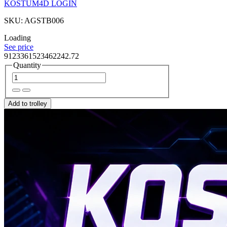
KOSTUM4D LOGIN
SKU: AGSTB006
Loading
See price
9123361523462242.72
Quantity
Add to trolley