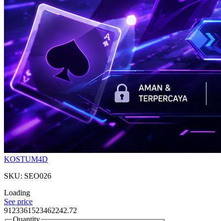
KOSTUM4D
SKU: SEO026
Loading
See price
9123361523462242.72
Quantity