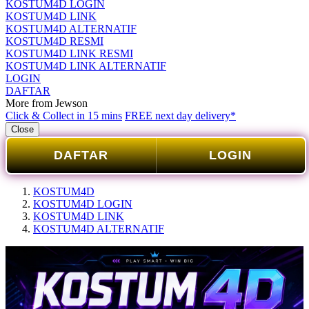
KOSTUM4D LOGIN
KOSTUM4D LINK
KOSTUM4D ALTERNATIF
KOSTUM4D RESMI
KOSTUM4D LINK RESMI
KOSTUM4D LINK ALTERNATIF
LOGIN
DAFTAR
More from Jewson
Click & Collect in 15 mins
FREE next day delivery*
Close
DAFTAR
LOGIN
KOSTUM4D
KOSTUM4D LOGIN
KOSTUM4D LINK
KOSTUM4D ALTERNATIF