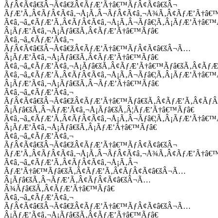
ÃƒÂ¢Ã¢â€šÂ¬Ã¢â€žÂ¢ÃƒÆ’Ã†â€™ÃƒÂ¢Ã¢â€šÂ¬
ÃƒÆ’Ã‚Â¢ÃƒÂ¢Ã¢â‚¬Å¡Ã‚Â¬ÃƒÂ¢Ã¢â‚¬Å¾Ã‚Â¢ÃƒÆ’Ã†â€
Ã¢â‚¬â„¢ÃƒÆ’Ã‚Â¢ÃƒÂ¢Ã¢â‚¬Å¡Ã‚Â¬Ãƒâ€¦Ã‚Â¡ÃƒÆ’Ã†â€
Â¡ÃƒÆ’Ã¢â‚¬Å¡Ãƒâ€šÃ‚Â¢ÃƒÆ’Ã†â€™Ãƒâ€
Ã¢â‚¬â„¢ÃƒÆ’Ã¢â‚¬
ÃƒÂ¢Ã¢â€šÂ¬Ã¢â€žÂ¢ÃƒÆ’Ã†â€™ÃƒÂ¢Ã¢â€šÂ¬Ã…
Â¡ÃƒÆ’Ã¢â‚¬Å¡Ãƒâ€šÃ‚Â¢ÃƒÆ’Ã†â€™Ãƒâ€
Ã¢â‚¬â„¢ÃƒÆ’Ã¢â‚¬Å¡Ãƒâ€šÃ‚Â¢ÃƒÆ’Ã†â€™Ãƒâ€šÃ‚Â¢ÃƒÆ
Ã¢â‚¬â„¢ÃƒÆ’Ã‚Â¢ÃƒÂ¢Ã¢â‚¬Å¡Ã‚Â¬Ãƒâ€¦Ã‚Â¡ÃƒÆ’Ã†â€
Â¡ÃƒÆ’Ã¢â‚¬Å¡Ãƒâ€šÃ‚Â¬ÃƒÆ’Ã†â€™Ãƒâ€
Ã¢â‚¬â„¢ÃƒÆ’Ã¢â‚¬
ÃƒÂ¢Ã¢â€šÂ¬Ã¢â€žÂ¢ÃƒÆ’Ã†â€™Ãƒâ€šÃ‚Â¢ÃƒÆ’Ã‚Â¢Ãƒ
Â¡Ãƒâ€šÃ‚Â¬ÃƒÆ’Ã¢â‚¬Å¡Ãƒâ€šÃ‚Â¦ÃƒÆ’Ã†â€™Ãƒâ€
Ã¢â‚¬â„¢ÃƒÆ’Ã‚Â¢ÃƒÂ¢Ã¢â‚¬Å¡Ã‚Â¬Ãƒâ€¦Ã‚Â¡ÃƒÆ’Ã†â€
Â¡ÃƒÆ’Ã¢â‚¬Å¡Ãƒâ€šÃ‚Â¡ÃƒÆ’Ã†â€™Ãƒâ€
Ã¢â‚¬â„¢ÃƒÆ’Ã¢â‚¬
ÃƒÂ¢Ã¢â€šÂ¬Ã¢â€žÂ¢ÃƒÆ’Ã†â€™ÃƒÂ¢Ã¢â€šÂ¬
ÃƒÆ’Ã‚Â¢ÃƒÂ¢Ã¢â‚¬Å¡Ã‚Â¬ÃƒÂ¢Ã¢â‚¬Å¾Ã‚Â¢ÃƒÆ’Ã†â€
Ã¢â‚¬â„¢ÃƒÆ’Ã‚Â¢ÃƒÂ¢Ã¢â‚¬Å¡Ã‚Â¬
ÃƒÆ’Ã†â€™Ãƒâ€šÃ‚Â¢ÃƒÆ’Ã‚Â¢ÃƒÂ¢Ã¢â€šÂ¬Ã…
Â¡Ãƒâ€šÃ‚Â¬ÃƒÆ’Ã‚Â¢ÃƒÂ¢Ã¢â€šÂ¬Ã…
Â¾Ãƒâ€šÃ‚Â¢ÃƒÆ’Ã†â€™Ãƒâ€
Ã¢â‚¬â„¢ÃƒÆ’Ã¢â‚¬
ÃƒÂ¢Ã¢â€šÂ¬Ã¢â€žÂ¢ÃƒÆ’Ã†â€™ÃƒÂ¢Ã¢â€šÂ¬Ã…
Â¡ÃƒÆ’Ã¢â‚¬Å¡Ãƒâ€šÃ‚Â¢ÃƒÆ’Ã†â€™Ãƒâ€