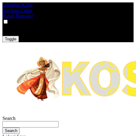
Informasi Kami
Navigasi Cepat
Butuh Bantuan?
VAT
EX
INC
Toggle
Search
Search