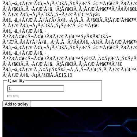
Ã¢â‚¬â„¢ÃƒÆ’Ã¢â‚¬Å¡Ãƒâ€šÃ‚Â¢ÃƒÆ’Ã†â€™Ãƒâ€šÃ‚Â¢Ãƒ
Â¡Ãƒâ€šÃ‚Â¬ÃƒÆ’Ã¢â‚¬Â¦Ãƒâ€šÃ‚Â¡ÃƒÆ’Ã†â€™ÃƒÂ¢Ã¢â
Â¡ÃƒÆ’Ã¢â‚¬Å¡Ãƒâ€šÃ‚Â¬ÃƒÆ’Ã†â€™Ãƒâ€
Ã¢â‚¬â„¢ÃƒÆ’Ã‚Â¢ÃƒÂ¢Ã¢â‚¬Å¡Ã‚Â¬Ãƒâ€šÃ‚Â¦ÃƒÆ’Ã†â€
Â¡ÃƒÆ’Ã¢â‚¬Å¡Ãƒâ€šÃ‚Â¡ÃƒÆ’Ã†â€™Ãƒâ€
Ã¢â‚¬â„¢ÃƒÆ’Ã¢â‚¬
ÃƒÂ¢Ã¢â€šÂ¬Ã¢â€žÂ¢ÃƒÆ’Ã†â€™ÃƒÂ¢Ã¢â€šÂ¬
ÃƒÆ’Ã‚Â¢ÃƒÂ¢Ã¢â‚¬Å¡Ã‚Â¬ÃƒÂ¢Ã¢â‚¬Å¾Ã‚Â¢ÃƒÆ’Ã†â€
Ã¢â‚¬â„¢ÃƒÆ’Ã¢â‚¬Å¡Ãƒâ€šÃ‚Â¢ÃƒÆ’Ã†â€™Ãƒâ€šÃ‚Â¢ÃƒÆ
Ã¢â‚¬â„¢ÃƒÆ’Ã¢â‚¬
ÃƒÂ¢Ã¢â€šÂ¬Ã¢â€žÂ¢ÃƒÆ’Ã†â€™Ãƒâ€šÃ‚Â¢ÃƒÆ’Ã‚Â¢Ãƒ
Â¡Ãƒâ€šÃ‚Â¬ÃƒÆ’Ã¢â‚¬Â¦Ãƒâ€šÃ‚Â¡ÃƒÆ’Ã†â€™Ãƒâ€
Ã¢â‚¬â„¢ÃƒÆ’Ã‚Â¢ÃƒÂ¢Ã¢â‚¬Å¡Ã‚Â¬Ãƒâ€¦Ã‚Â¡ÃƒÆ’Ã†â€
Â¡ÃƒÆ’Ã¢â‚¬Å¡Ãƒâ€šÃ‚Â£15.10
Quantity
Add to trolley