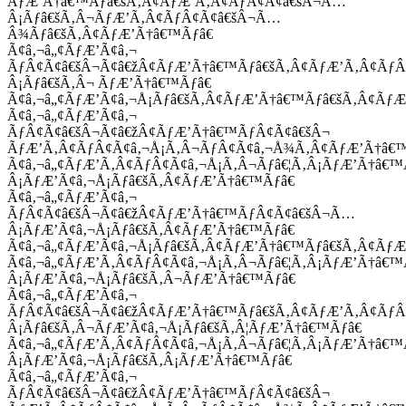
ÃƒÆ’Ã†â€™Ãƒâ€šÃ‚Â¢ÃƒÆ’Ã‚Â¢ÃƒÂ¢Ã¢â€šÂ¬Ã…
Â¡Ãƒâ€šÃ‚Â¬ÃƒÆ’Ã‚Â¢ÃƒÂ¢Ã¢â€šÂ¬Ã…
Â¾Ãƒâ€šÃ‚Â¢ÃƒÆ’Ã†â€™Ãƒâ€
Ã¢â‚¬â„¢ÃƒÆ’Ã¢â‚¬
ÃƒÂ¢Ã¢â€šÂ¬Ã¢â€žÂ¢ÃƒÆ’Ã†â€™Ãƒâ€šÃ‚Â¢ÃƒÆ’Ã‚Â¢Ãƒ
Â¡Ãƒâ€šÃ‚Â¬ ÃƒÆ’Ã†â€™Ãƒâ€
Ã¢â‚¬â„¢ÃƒÆ’Ã¢â‚¬Å¡Ãƒâ€šÃ‚Â¢ÃƒÆ’Ã†â€™Ãƒâ€šÃ‚Â¢ÃƒÆ
Ã¢â‚¬â„¢ÃƒÆ’Ã¢â‚¬
ÃƒÂ¢Ã¢â€šÂ¬Ã¢â€žÂ¢ÃƒÆ’Ã†â€™ÃƒÂ¢Ã¢â€šÂ¬
ÃƒÆ’Ã‚Â¢ÃƒÂ¢Ã¢â‚¬Å¡Ã‚Â¬ÃƒÂ¢Ã¢â‚¬Å¾Ã‚Â¢ÃƒÆ’Ã†â€
Ã¢â‚¬â„¢ÃƒÆ’Ã‚Â¢ÃƒÂ¢Ã¢â‚¬Å¡Ã‚Â¬Ãƒâ€¦Ã‚Â¡ÃƒÆ’Ã†â€
Â¡ÃƒÆ’Ã¢â‚¬Å¡Ãƒâ€šÃ‚Â¢ÃƒÆ’Ã†â€™Ãƒâ€
Ã¢â‚¬â„¢ÃƒÆ’Ã¢â‚¬
ÃƒÂ¢Ã¢â€šÂ¬Ã¢â€žÂ¢ÃƒÆ’Ã†â€™ÃƒÂ¢Ã¢â€šÂ¬Ã…
Â¡ÃƒÆ’Ã¢â‚¬Å¡Ãƒâ€šÃ‚Â¢ÃƒÆ’Ã†â€™Ãƒâ€
Ã¢â‚¬â„¢ÃƒÆ’Ã¢â‚¬Å¡Ãƒâ€šÃ‚Â¢ÃƒÆ’Ã†â€™Ãƒâ€šÃ‚Â¢ÃƒÆ
Ã¢â‚¬â„¢ÃƒÆ’Ã‚Â¢ÃƒÂ¢Ã¢â‚¬Å¡Ã‚Â¬Ãƒâ€¦Ã‚Â¡ÃƒÆ’Ã†â€
Â¡ÃƒÆ’Ã¢â‚¬Å¡Ãƒâ€šÃ‚Â¬ÃƒÆ’Ã†â€™Ãƒâ€
Ã¢â‚¬â„¢ÃƒÆ’Ã¢â‚¬
ÃƒÂ¢Ã¢â€šÂ¬Ã¢â€žÂ¢ÃƒÆ’Ã†â€™Ãƒâ€šÃ‚Â¢ÃƒÆ’Ã‚Â¢Ãƒ
Â¡Ãƒâ€šÃ‚Â¬ÃƒÆ’Ã¢â‚¬Å¡Ãƒâ€šÃ‚Â¦ÃƒÆ’Ã†â€™Ãƒâ€
Ã¢â‚¬â„¢ÃƒÆ’Ã‚Â¢ÃƒÂ¢Ã¢â‚¬Å¡Ã‚Â¬Ãƒâ€¦Ã‚Â¡ÃƒÆ’Ã†â€
Â¡ÃƒÆ’Ã¢â‚¬Å¡Ãƒâ€šÃ‚Â¡ÃƒÆ’Ã†â€™Ãƒâ€
Ã¢â‚¬â„¢ÃƒÆ’Ã¢â‚¬
ÃƒÂ¢Ã¢â€šÂ¬Ã¢â€žÂ¢ÃƒÆ’Ã†â€™ÃƒÂ¢Ã¢â€šÂ¬