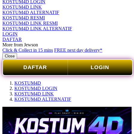
KOSTUM4D LOGIN
KOSTUM4D LINK
KOSTUM4D ALTERNATIF
KOSTUM4D RESMI
KOSTUM4D LINK RESMI
KOSTUM4D LINK ALTERNATIF
LOGIN
DAFTAR
More from Jewson
Click & Collect in 15 mins
FREE next day delivery*
Close
DAFTAR
LOGIN
KOSTUM4D
KOSTUM4D LOGIN
KOSTUM4D LINK
KOSTUM4D ALTERNATIF