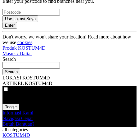
Enter your postcode to find branches near you.
Use Lokasi Saya
Enter
Don't worry, we won't share your location! Read more about how
we use
cookies
.
Produk KOSTUM4D
Masuk / Daftar
Search
Search
LOKASI KOSTUM4D
ARTIKEL KOSTUM4D
VAT
EX
INC
Toggle
Informasi Kami
Navigasi Cepat
Butuh Bantuan?
all categories
KOSTUM4D