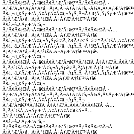
ÃƒÂ¢Ã¢â€šÂ¬Ã¢â€žÂ¢ÃƒÆ’Ã†â€™ÃƒÂ¢Ã¢â€šÂ¬
ÃƒÆ’Ã‚Â¢ÃƒÂ¢Ã¢â‚¬Å¡Ã‚Â¬ÃƒÂ¢Ã¢â‚¬Å¾Ã‚Â¢ÃƒÆ’Ã†â€
Ã¢â‚¬â„¢ÃƒÆ’Ã‚Â¢ÃƒÂ¢Ã¢â‚¬Å¡Ã‚Â¬Ãƒâ€¦Ã‚Â¡ÃƒÆ’Ã†â€
Â¡ÃƒÆ’Ã¢â‚¬Å¡Ãƒâ€šÃ‚Â¢ÃƒÆ’Ã†â€™Ãƒâ€
Ã¢â‚¬â„¢ÃƒÆ’Ã¢â‚¬
ÃƒÂ¢Ã¢â€šÂ¬Ã¢â€žÂ¢ÃƒÆ’Ã†â€™ÃƒÂ¢Ã¢â€šÂ¬Ã…
Â¡ÃƒÆ’Ã¢â‚¬Å¡Ãƒâ€šÃ‚Â¢ÃƒÆ’Ã†â€™Ãƒâ€
Ã¢â‚¬â„¢ÃƒÆ’Ã¢â‚¬Å¡Ãƒâ€šÃ‚Â¢ÃƒÆ’Ã†â€™Ãƒâ€šÃ‚Â¢ÃƒÆ
Ã¢â‚¬â„¢ÃƒÆ’Ã‚Â¢ÃƒÂ¢Ã¢â‚¬Å¡Ã‚Â¬Ãƒâ€¦Ã‚Â¡ÃƒÆ’Ã†â€
Â¡ÃƒÆ’Ã¢â‚¬Å¡Ãƒâ€šÃ‚Â¬ÃƒÆ’Ã†â€™Ãƒâ€
Ã¢â‚¬â„¢ÃƒÆ’Ã¢â‚¬
ÃƒÂ¢Ã¢â€šÂ¬Ã¢â€žÂ¢ÃƒÆ’Ã†â€™Ãƒâ€šÃ‚Â¢ÃƒÆ’Ã‚Â¢Ãƒ
Â¡Ãƒâ€šÃ‚Â¬ÃƒÆ’Ã¢â‚¬Å¡Ãƒâ€šÃ‚Â¦ÃƒÆ’Ã†â€™Ãƒâ€
Ã¢â‚¬â„¢ÃƒÆ’Ã‚Â¢ÃƒÂ¢Ã¢â‚¬Å¡Ã‚Â¬Ãƒâ€¦Ã‚Â¡ÃƒÆ’Ã†â€
Â¡ÃƒÆ’Ã¢â‚¬Å¡Ãƒâ€šÃ‚Â¡ÃƒÆ’Ã†â€™Ãƒâ€
Ã¢â‚¬â„¢ÃƒÆ’Ã¢â‚¬
ÃƒÂ¢Ã¢â€šÂ¬Ã¢â€žÂ¢ÃƒÆ’Ã†â€™ÃƒÂ¢Ã¢â€šÂ¬
ÃƒÆ’Ã‚Â¢ÃƒÂ¢Ã¢â‚¬Å¡Ã‚Â¬ÃƒÂ¢Ã¢â‚¬Å¾Ã‚Â¢ÃƒÆ’Ã†â€
Ã¢â‚¬â„¢ÃƒÆ’Ã‚Â¢ÃƒÂ¢Ã¢â‚¬Å¡Ã‚Â¬
ÃƒÆ’Ã†â€™Ãƒâ€šÃ‚Â¢ÃƒÆ’Ã‚Â¢ÃƒÂ¢Ã¢â€šÂ¬Ã…
Â¡Ãƒâ€šÃ‚Â¬ÃƒÆ’Ã‚Â¢ÃƒÂ¢Ã¢â€šÂ¬Ã…
Â¾Ãƒâ€šÃ‚Â¢ÃƒÆ’Ã†â€™Ãƒâ€
Ã¢â‚¬â„¢ÃƒÆ’Ã¢â‚¬
ÃƒÂ¢Ã¢â€šÂ¬Ã¢â€žÂ¢ÃƒÆ’Ã†â€™ÃƒÂ¢Ã¢â€šÂ¬Ã…
Â¡ÃƒÆ’Ã¢â‚¬Å¡Ãƒâ€šÃ‚Â¢ÃƒÆ’Ã†â€™Ãƒâ€