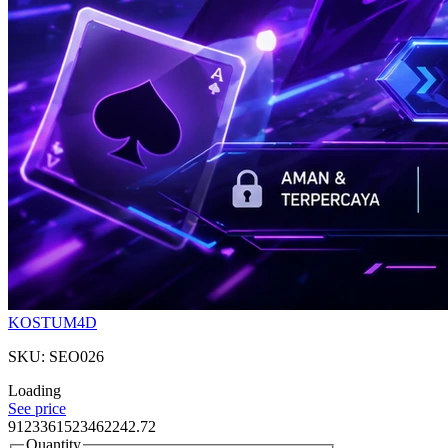
KOSTUM4D
SKU: SEO026
Loading
See price
9123361523462242.72
Quantity