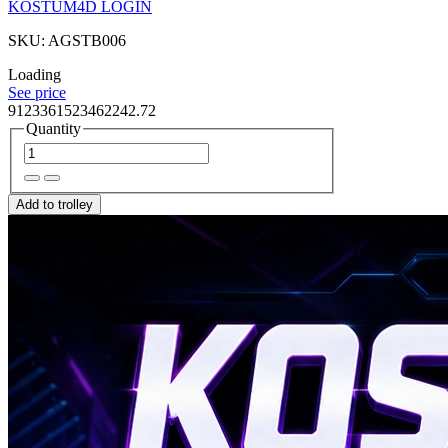
KOSTUM4D LOGIN
SKU: AGSTB006
Loading
See price
9123361523462242.72
Quantity
Add to trolley