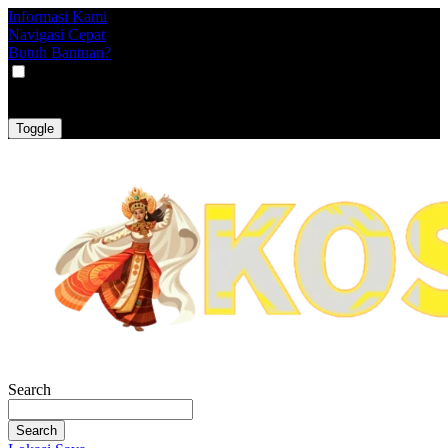
Informasi Kami
Navigasi Cepat
Butuh Bantuan?
VAT
EX
INC
Toggle
Search
Search