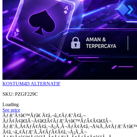
KOSTUM4D ALTERNATIF
SKU: PZGF229C
Loading
See price
ÃƒÆ’Ã†â€™Ãƒâ€ Ã¢â‚¬â„¢ÃƒÆ’Ã¢â‚¬
ÃƒÂ¢Ã¢â€šÂ¬Ã¢â€žÂ¢ÃƒÆ’Ã†â€™ÃƒÂ¢Ã¢â€šÂ¬
ÃƒÆ’Ã‚Â¢ÃƒÂ¢Ã¢â‚¬Å¡Ã‚Â¬ÃƒÂ¢Ã¢â‚¬Å¾Ã‚Â¢ÃƒÆ’Ã†â€
Ã¢â‚¬â„¢ÃƒÆ’Ã‚Â¢ÃƒÂ¢Ã¢â‚¬Å¡Ã‚Â¬