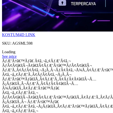
KOSTUM4D LINK
SKU: AGSML598
Loading
See price
ÃƒÆ’Ã†â€™Ãƒâ€ Ã¢â‚¬â„¢ÃƒÆ’Ã¢â‚¬
ÃƒÂ¢Ã¢â€šÂ¬Ã¢â€žÂ¢ÃƒÆ’Ã†â€™ÃƒÂ¢Ã¢â€šÂ¬
ÃƒÆ’Ã‚Â¢ÃƒÂ¢Ã¢â‚¬Å¡Ã‚Â¬ÃƒÂ¢Ã¢â‚¬Å¾Ã‚Â¢ÃƒÆ’Ã†â€
Ã¢â‚¬â„¢ÃƒÆ’Ã‚Â¢ÃƒÂ¢Ã¢â‚¬Å¡Ã‚Â¬
ÃƒÆ’Ã†â€™Ãƒâ€šÃ‚Â¢ÃƒÆ’Ã‚Â¢ÃƒÂ¢Ã¢â€šÂ¬Ã…
Â¡Ãƒâ€šÃ‚Â¬ÃƒÆ’Ã‚Â¢ÃƒÂ¢Ã¢â€šÂ¬Ã…
Â¾Ãƒâ€šÃ‚Â¢ÃƒÆ’Ã†â€™Ãƒâ€
Ã¢â‚¬â„¢ÃƒÆ’Ã¢â‚¬
ÃƒÂ¢Ã¢â€šÂ¬Ã¢â€žÂ¢ÃƒÆ’Ã†â€™Ãƒâ€šÃ‚Â¢ÃƒÆ’Ã‚Â¢Ãƒ
Â¡Ãƒâ€šÃ‚Â¬ ÃƒÆ’Ã†â€™Ãƒâ€
Ã¢â‚¬â„¢ÃƒÆ’Ã¢â‚¬Å¡Ãƒâ€šÃ‚Â¢ÃƒÆ’Ã†â€™Ãƒâ€šÃ‚Â¢ÃƒÆ
Ã¢â‚¬â„¢ÃƒÆ’Ã¢â‚¬