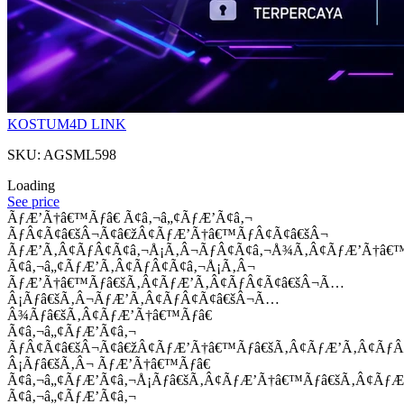
KOSTUM4D LINK
SKU: AGSML598
Loading
See price
ÃƒÆ’Ã†â€™Ãƒâ€ Ã¢â‚¬â„¢ÃƒÆ’Ã¢â‚¬
ÃƒÂ¢Ã¢â€šÂ¬Ã¢â€žÂ¢ÃƒÆ’Ã†â€™ÃƒÂ¢Ã¢â€šÂ¬
ÃƒÆ’Ã‚Â¢ÃƒÂ¢Ã¢â‚¬Å¡Ã‚Â¬ÃƒÂ¢Ã¢â‚¬Å¾Ã‚Â¢ÃƒÆ’Ã†â€
Ã¢â‚¬â„¢ÃƒÆ’Ã‚Â¢ÃƒÂ¢Ã¢â‚¬Å¡Ã‚Â¬
ÃƒÆ’Ã†â€™Ãƒâ€šÃ‚Â¢ÃƒÆ’Ã‚Â¢ÃƒÂ¢Ã¢â€šÂ¬Ã…
Â¡Ãƒâ€šÃ‚Â¬ÃƒÆ’Ã‚Â¢ÃƒÂ¢Ã¢â€šÂ¬Ã…
Â¾Ãƒâ€šÃ‚Â¢ÃƒÆ’Ã†â€™Ãƒâ€
Ã¢â‚¬â„¢ÃƒÆ’Ã¢â‚¬
ÃƒÂ¢Ã¢â€šÂ¬Ã¢â€žÂ¢ÃƒÆ’Ã†â€™Ãƒâ€šÃ‚Â¢ÃƒÆ’Ã‚Â¢Ãƒ
Â¡Ãƒâ€šÃ‚Â¬ ÃƒÆ’Ã†â€™Ãƒâ€
Ã¢â‚¬â„¢ÃƒÆ’Ã¢â‚¬Å¡Ãƒâ€šÃ‚Â¢ÃƒÆ’Ã†â€™Ãƒâ€šÃ‚Â¢ÃƒÆ
Ã¢â‚¬â„¢ÃƒÆ’Ã¢â‚¬