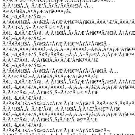
ÃƒÆ’Ã†â€™Ãƒâ€šÃ‚Â¢ÃƒÆ’Ã‚Â¢ÃƒÂ¢Ã¢â€šÂ¬Ã…
Â¡Ãƒâ€šÃ‚Â¬ÃƒÆ’Ã‚Â¢ÃƒÂ¢Ã¢â€šÂ¬Ã…
Â¾Ãƒâ€šÃ‚Â¢ÃƒÆ’Ã†â€™Ãƒâ€
Ã¢â‚¬â„¢ÃƒÆ’Ã¢â‚¬
ÃƒÂ¢Ã¢â€šÂ¬Ã¢â€žÂ¢ÃƒÆ’Ã†â€™Ãƒâ€šÃ‚Â¢ÃƒÆ’Ã‚Â¢Ãƒ
Â¡Ãƒâ€šÃ‚Â¬ ÃƒÆ’Ã†â€™Ãƒâ€
Ã¢â‚¬â„¢ÃƒÆ’Ã¢â‚¬Å¡Ãƒâ€šÃ‚Â¢ÃƒÆ’Ã†â€™Ãƒâ€šÃ‚Â¢ÃƒÆ
Ã¢â‚¬â„¢ÃƒÆ’Ã¢â‚¬
ÃƒÂ¢Ã¢â€šÂ¬Ã¢â€žÂ¢ÃƒÆ’Ã†â€™ÃƒÂ¢Ã¢â€šÂ¬
ÃƒÆ’Ã‚Â¢ÃƒÂ¢Ã¢â‚¬Å¡Ã‚Â¬ÃƒÂ¢Ã¢â‚¬Å¾Ã‚Â¢ÃƒÆ’Ã†â€
Ã¢â‚¬â„¢ÃƒÆ’Ã‚Â¢ÃƒÂ¢Ã¢â‚¬Å¡Ã‚Â¬Ãƒâ€¦Ã‚Â¡ÃƒÆ’Ã†â€
Â¡ÃƒÆ’Ã¢â‚¬Å¡Ãƒâ€šÃ‚Â¢ÃƒÆ’Ã†â€™Ãƒâ€
Ã¢â‚¬â„¢ÃƒÆ’Ã¢â‚¬
ÃƒÂ¢Ã¢â€šÂ¬Ã¢â€žÂ¢ÃƒÆ’Ã†â€™ÃƒÂ¢Ã¢â€šÂ¬Ã…
Â¡ÃƒÆ’Ã¢â‚¬Å¡Ãƒâ€šÃ‚Â¢ÃƒÆ’Ã†â€™Ãƒâ€
Ã¢â‚¬â„¢ÃƒÆ’Ã¢â‚¬Å¡Ãƒâ€šÃ‚Â¢ÃƒÆ’Ã†â€™Ãƒâ€šÃ‚Â¢ÃƒÆ
Ã¢â‚¬â„¢ÃƒÆ’Ã‚Â¢ÃƒÂ¢Ã¢â‚¬Å¡Ã‚Â¬Ãƒâ€¦Ã‚Â¡ÃƒÆ’Ã†â€
Â¡ÃƒÆ’Ã¢â‚¬Å¡Ãƒâ€šÃ‚Â¬ÃƒÆ’Ã†â€™Ãƒâ€
Ã¢â‚¬â„¢ÃƒÆ’Ã¢â‚¬
ÃƒÂ¢Ã¢â€šÂ¬Ã¢â€žÂ¢ÃƒÆ’Ã†â€™Ãƒâ€šÃ‚Â¢ÃƒÆ’Ã‚Â¢Ãƒ
Â¡Ãƒâ€šÃ‚Â¬ÃƒÆ’Ã¢â‚¬Å¡Ãƒâ€šÃ‚Â¦ÃƒÆ’Ã†â€™Ãƒâ€
Ã¢â‚¬â„¢ÃƒÆ’Ã‚Â¢ÃƒÂ¢Ã¢â‚¬Å¡Ã‚Â¬Ãƒâ€¦Ã‚Â¡ÃƒÆ’Ã†â€
Â¡ÃƒÆ’Ã¢â‚¬Å¡Ãƒâ€šÃ‚Â¡ÃƒÆ’Ã†â€™Ãƒâ€
Ã¢â‚¬â„¢ÃƒÆ’Ã¢â‚¬
ÃƒÂ¢Ã¢â€šÂ¬Ã¢â€žÂ¢ÃƒÆ’Ã†â€™ÃƒÂ¢Ã¢â€šÂ¬