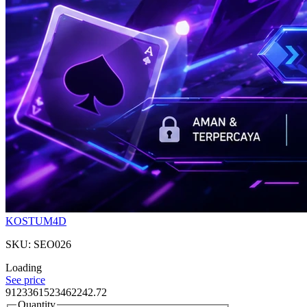
KOSTUM4D
SKU: SEO026
Loading
See price
9123361523462242.72
Quantity