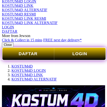
KOSTUM4D LOGIN
KOSTUM4D LINK
KOSTUM4D ALTERNATIF
KOSTUM4D RESMI
KOSTUM4D LINK RESMI
KOSTUM4D LINK ALTERNATIF
LOGIN
DAFTAR
More from Jewson
Click & Collect in 15 mins
FREE next day delivery*
Close
DAFTAR
LOGIN
KOSTUM4D
KOSTUM4D LOGIN
KOSTUM4D LINK
KOSTUM4D ALTERNATIF