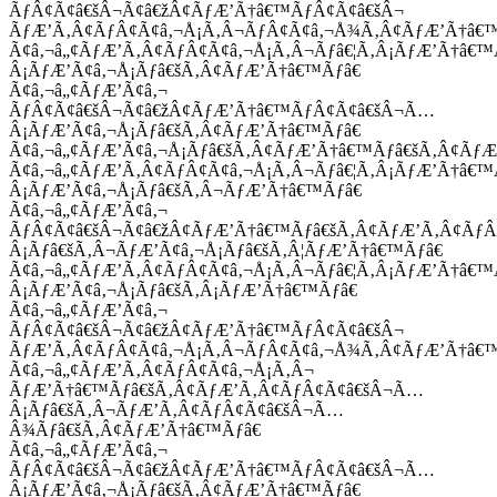
ÃƒÂ¢Ã¢â€šÂ¬Ã¢â€žÂ¢ÃƒÆ’Ã†â€™ÃƒÂ¢Ã¢â€šÂ¬
ÃƒÆ’Ã‚Â¢ÃƒÂ¢Ã¢â‚¬Å¡Ã‚Â¬ÃƒÂ¢Ã¢â‚¬Å¾Ã‚Â¢ÃƒÆ’Ã†â€
Ã¢â‚¬â„¢ÃƒÆ’Ã‚Â¢ÃƒÂ¢Ã¢â‚¬Å¡Ã‚Â¬Ãƒâ€¦Ã‚Â¡ÃƒÆ’Ã†â€
Â¡ÃƒÆ’Ã¢â‚¬Å¡Ãƒâ€šÃ‚Â¢ÃƒÆ’Ã†â€™Ãƒâ€
Ã¢â‚¬â„¢ÃƒÆ’Ã¢â‚¬
ÃƒÂ¢Ã¢â€šÂ¬Ã¢â€žÂ¢ÃƒÆ’Ã†â€™ÃƒÂ¢Ã¢â€šÂ¬Ã…
Â¡ÃƒÆ’Ã¢â‚¬Å¡Ãƒâ€šÃ‚Â¢ÃƒÆ’Ã†â€™Ãƒâ€
Ã¢â‚¬â„¢ÃƒÆ’Ã¢â‚¬Å¡Ãƒâ€šÃ‚Â¢ÃƒÆ’Ã†â€™Ãƒâ€šÃ‚Â¢ÃƒÆ
Ã¢â‚¬â„¢ÃƒÆ’Ã‚Â¢ÃƒÂ¢Ã¢â‚¬Å¡Ã‚Â¬Ãƒâ€¦Ã‚Â¡ÃƒÆ’Ã†â€
Â¡ÃƒÆ’Ã¢â‚¬Å¡Ãƒâ€šÃ‚Â¬ÃƒÆ’Ã†â€™Ãƒâ€
Ã¢â‚¬â„¢ÃƒÆ’Ã¢â‚¬
ÃƒÂ¢Ã¢â€šÂ¬Ã¢â€žÂ¢ÃƒÆ’Ã†â€™Ãƒâ€šÃ‚Â¢ÃƒÆ’Ã‚Â¢Ãƒ
Â¡Ãƒâ€šÃ‚Â¬ÃƒÆ’Ã¢â‚¬Å¡Ãƒâ€šÃ‚Â¦ÃƒÆ’Ã†â€™Ãƒâ€
Ã¢â‚¬â„¢ÃƒÆ’Ã‚Â¢ÃƒÂ¢Ã¢â‚¬Å¡Ã‚Â¬Ãƒâ€¦Ã‚Â¡ÃƒÆ’Ã†â€
Â¡ÃƒÆ’Ã¢â‚¬Å¡Ãƒâ€šÃ‚Â¡ÃƒÆ’Ã†â€™Ãƒâ€
Ã¢â‚¬â„¢ÃƒÆ’Ã¢â‚¬
ÃƒÂ¢Ã¢â€šÂ¬Ã¢â€žÂ¢ÃƒÆ’Ã†â€™ÃƒÂ¢Ã¢â€šÂ¬
ÃƒÆ’Ã‚Â¢ÃƒÂ¢Ã¢â‚¬Å¡Ã‚Â¬ÃƒÂ¢Ã¢â‚¬Å¾Ã‚Â¢ÃƒÆ’Ã†â€
Ã¢â‚¬â„¢ÃƒÆ’Ã‚Â¢ÃƒÂ¢Ã¢â‚¬Å¡Ã‚Â¬
ÃƒÆ’Ã†â€™Ãƒâ€šÃ‚Â¢ÃƒÆ’Ã‚Â¢ÃƒÂ¢Ã¢â€šÂ¬Ã…
Â¡Ãƒâ€šÃ‚Â¬ÃƒÆ’Ã‚Â¢ÃƒÂ¢Ã¢â€šÂ¬Ã…
Â¾Ãƒâ€šÃ‚Â¢ÃƒÆ’Ã†â€™Ãƒâ€
Ã¢â‚¬â„¢ÃƒÆ’Ã¢â‚¬
ÃƒÂ¢Ã¢â€šÂ¬Ã¢â€žÂ¢ÃƒÆ’Ã†â€™ÃƒÂ¢Ã¢â€šÂ¬Ã…
Â¡ÃƒÆ’Ã¢â‚¬Å¡Ãƒâ€šÃ‚Â¢ÃƒÆ’Ã†â€™Ãƒâ€