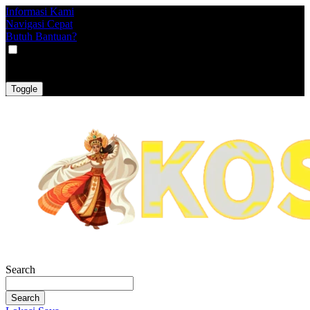
Informasi Kami
Navigasi Cepat
Butuh Bantuan?
VAT
EX
INC
Toggle
Search
Search