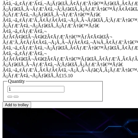
Ã¢â‚¬â„¢ÃƒÆ’Ã¢â‚¬Å¡Ãƒâ€šÃ‚Â¢ÃƒÆ’Ã†â€™Ãƒâ€šÃ‚Â¢Ãƒ
Â¡Ãƒâ€šÃ‚Â¬ÃƒÆ’Ã¢â‚¬Â¦Ãƒâ€šÃ‚Â¡ÃƒÆ’Ã†â€™ÃƒÂ¢Ã¢â
Â¡ÃƒÆ’Ã¢â‚¬Å¡Ãƒâ€šÃ‚Â¬ÃƒÆ’Ã†â€™Ãƒâ€
Ã¢â‚¬â„¢ÃƒÆ’Ã‚Â¢ÃƒÂ¢Ã¢â‚¬Å¡Ã‚Â¬Ãƒâ€šÃ‚Â¦ÃƒÆ’Ã†â€
Â¡ÃƒÆ’Ã¢â‚¬Å¡Ãƒâ€šÃ‚Â¡ÃƒÆ’Ã†â€™Ãƒâ€
Ã¢â‚¬â„¢ÃƒÆ’Ã¢â‚¬
ÃƒÂ¢Ã¢â€šÂ¬Ã¢â€žÂ¢ÃƒÆ’Ã†â€™ÃƒÂ¢Ã¢â€šÂ¬
ÃƒÆ’Ã‚Â¢ÃƒÂ¢Ã¢â‚¬Å¡Ã‚Â¬ÃƒÂ¢Ã¢â‚¬Å¾Ã‚Â¢ÃƒÆ’Ã†â€
Ã¢â‚¬â„¢ÃƒÆ’Ã¢â‚¬Å¡Ãƒâ€šÃ‚Â¢ÃƒÆ’Ã†â€™Ãƒâ€šÃ‚Â¢ÃƒÆ
Ã¢â‚¬â„¢ÃƒÆ’Ã¢â‚¬
ÃƒÂ¢Ã¢â€šÂ¬Ã¢â€žÂ¢ÃƒÆ’Ã†â€™Ãƒâ€šÃ‚Â¢ÃƒÆ’Ã‚Â¢Ãƒ
Â¡Ãƒâ€šÃ‚Â¬ÃƒÆ’Ã¢â‚¬Â¦Ãƒâ€šÃ‚Â¡ÃƒÆ’Ã†â€™Ãƒâ€
Ã¢â‚¬â„¢ÃƒÆ’Ã‚Â¢ÃƒÂ¢Ã¢â‚¬Å¡Ã‚Â¬Ãƒâ€¦Ã‚Â¡ÃƒÆ’Ã†â€
Â¡ÃƒÆ’Ã¢â‚¬Å¡Ãƒâ€šÃ‚Â£15.10
Quantity
Add to trolley