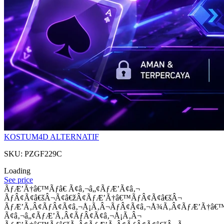
KOSTUM4D ALTERNATIF
SKU: PZGF229C
Loading
See price
ÃƒÆ’Ã†â€™Ãƒâ€ Ã¢â‚¬â„¢ÃƒÆ’Ã¢â‚¬
ÃƒÂ¢Ã¢â€šÂ¬Ã¢â€žÂ¢ÃƒÆ’Ã†â€™ÃƒÂ¢Ã¢â€šÂ¬
ÃƒÆ’Ã‚Â¢ÃƒÂ¢Ã¢â‚¬Å¡Ã‚Â¬ÃƒÂ¢Ã¢â‚¬Å¾Ã‚Â¢ÃƒÆ’Ã†â€
Ã¢â‚¬â„¢ÃƒÆ’Ã‚Â¢ÃƒÂ¢Ã¢â‚¬Å¡Ã‚Â¬