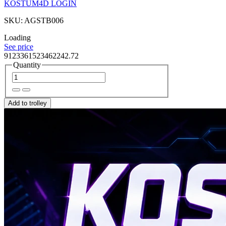
KOSTUM4D LOGIN
SKU: AGSTB006
Loading
See price
9123361523462242.72
Quantity
Add to trolley