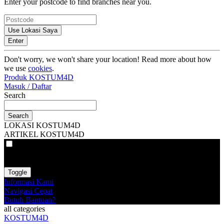
Enter your postcode to find branches near you.
Use Lokasi Saya
Enter
Don't worry, we won't share your location! Read more about how
we use
cookies
.
Produk KOSTUM4D
Masuk / Daftar
Search
Search
LOKASI KOSTUM4D
ARTIKEL KOSTUM4D
VAT
EX
INC
Toggle
Informasi Kami
Navigasi Cepat
Butuh Bantuan?
all categories
KOSTUM4D