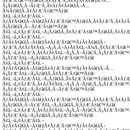
ÃƒÆ’Ã†â€™Ãƒâ€šÃ‚Â¢ÃƒÆ’Ã‚Â¢ÃƒÂ¢Ã¢â€šÂ¬Ã…
Â¡Ãƒâ€šÃ‚Â¬ÃƒÆ’Ã‚Â¢ÃƒÂ¢Ã¢â€šÂ¬Ã…
Â¾Ãƒâ€šÃ‚Â¢ÃƒÆ’Ã†â€™Ãƒâ€
Ã¢â‚¬â„¢ÃƒÆ’Ã¢â‚¬
ÃƒÂ¢Ã¢â€šÂ¬Ã¢â€žÂ¢ÃƒÆ’Ã†â€™Ãƒâ€šÃ‚Â¢ÃƒÆ’Ã‚Â¢Ãƒ
Â¡Ãƒâ€šÃ‚Â¬ ÃƒÆ’Ã†â€™Ãƒâ€
Ã¢â‚¬â„¢ÃƒÆ’Ã¢â‚¬Å¡Ãƒâ€šÃ‚Â¢ÃƒÆ’Ã†â€™Ãƒâ€šÃ‚Â¢ÃƒÆ
Ã¢â‚¬â„¢ÃƒÆ’Ã¢â‚¬
ÃƒÂ¢Ã¢â€šÂ¬Ã¢â€žÂ¢ÃƒÆ’Ã†â€™ÃƒÂ¢Ã¢â€šÂ¬
ÃƒÆ’Ã‚Â¢ÃƒÂ¢Ã¢â‚¬Å¡Ã‚Â¬ÃƒÂ¢Ã¢â‚¬Å¾Ã‚Â¢ÃƒÆ’Ã†â€
Ã¢â‚¬â„¢ÃƒÆ’Ã‚Â¢ÃƒÂ¢Ã¢â‚¬Å¡Ã‚Â¬Ãƒâ€¦Ã‚Â¡ÃƒÆ’Ã†â€
Â¡ÃƒÆ’Ã¢â‚¬Å¡Ãƒâ€šÃ‚Â¢ÃƒÆ’Ã†â€™Ãƒâ€
Ã¢â‚¬â„¢ÃƒÆ’Ã¢â‚¬
ÃƒÂ¢Ã¢â€šÂ¬Ã¢â€žÂ¢ÃƒÆ’Ã†â€™ÃƒÂ¢Ã¢â€šÂ¬Ã…
Â¡ÃƒÆ’Ã¢â‚¬Å¡Ãƒâ€šÃ‚Â¢ÃƒÆ’Ã†â€™Ãƒâ€
Ã¢â‚¬â„¢ÃƒÆ’Ã¢â‚¬Å¡Ãƒâ€šÃ‚Â¢ÃƒÆ’Ã†â€™Ãƒâ€šÃ‚Â¢ÃƒÆ
Ã¢â‚¬â„¢ÃƒÆ’Ã‚Â¢ÃƒÂ¢Ã¢â‚¬Å¡Ã‚Â¬Ãƒâ€¦Ã‚Â¡ÃƒÆ’Ã†â€
Â¡ÃƒÆ’Ã¢â‚¬Å¡Ãƒâ€šÃ‚Â¬ÃƒÆ’Ã†â€™Ãƒâ€
Ã¢â‚¬â„¢ÃƒÆ’Ã¢â‚¬
ÃƒÂ¢Ã¢â€šÂ¬Ã¢â€žÂ¢ÃƒÆ’Ã†â€™Ãƒâ€šÃ‚Â¢ÃƒÆ’Ã‚Â¢Ãƒ
Â¡Ãƒâ€šÃ‚Â¬ÃƒÆ’Ã¢â‚¬Å¡Ãƒâ€šÃ‚Â¦ÃƒÆ’Ã†â€™Ãƒâ€
Ã¢â‚¬â„¢ÃƒÆ’Ã‚Â¢ÃƒÂ¢Ã¢â‚¬Å¡Ã‚Â¬Ãƒâ€¦Ã‚Â¡ÃƒÆ’Ã†â€
Â¡ÃƒÆ’Ã¢â‚¬Å¡Ãƒâ€šÃ‚Â¡ÃƒÆ’Ã†â€™Ãƒâ€
Ã¢â‚¬â„¢ÃƒÆ’Ã¢â‚¬
ÃƒÂ¢Ã¢â€šÂ¬Ã¢â€žÂ¢ÃƒÆ’Ã†â€™ÃƒÂ¢Ã¢â€šÂ¬