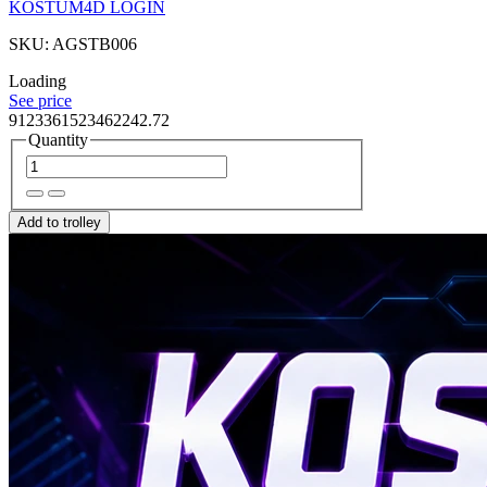
KOSTUM4D LOGIN
SKU: AGSTB006
Loading
See price
9123361523462242.72
Quantity
Add to trolley