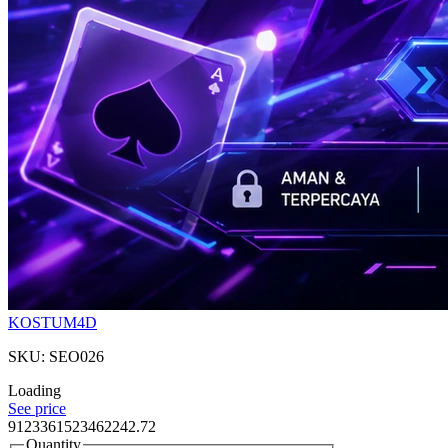
KOSTUM4D
SKU: SEO026
Loading
See price
9123361523462242.72
Quantity