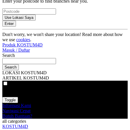
Enter your postcode to find branches near you.
Use Lokasi Saya
Enter
Don't worry, we won't share your location! Read more about how
we use
cookies
.
Produk KOSTUM4D
Masuk / Daftar
Search
Search
LOKASI KOSTUM4D
ARTIKEL KOSTUM4D
VAT
EX
INC
Toggle
Informasi Kami
Navigasi Cepat
Butuh Bantuan?
all categories
KOSTUM4D