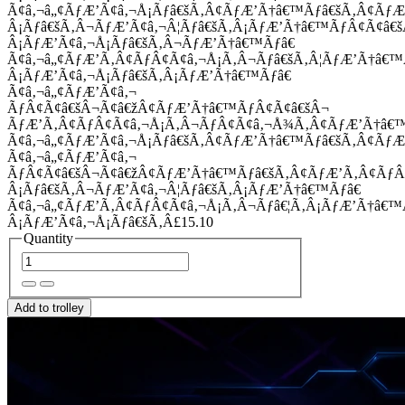
Ã¢â‚¬â„¢ÃƒÆ’Ã¢â‚¬Å¡Ãƒâ€šÃ‚Â¢ÃƒÆ’Ã†â€™Ãƒâ€šÃ‚Â¢Ãƒ
Â¡Ãƒâ€šÃ‚Â¬ÃƒÆ’Ã¢â‚¬Â¦Ãƒâ€šÃ‚Â¡ÃƒÆ’Ã†â€™ÃƒÂ¢Ã¢â
Â¡ÃƒÆ’Ã¢â‚¬Å¡Ãƒâ€šÃ‚Â¬ÃƒÆ’Ã†â€™Ãƒâ€
Ã¢â‚¬â„¢ÃƒÆ’Ã‚Â¢ÃƒÂ¢Ã¢â‚¬Å¡Ã‚Â¬Ãƒâ€šÃ‚Â¦ÃƒÆ’Ã†â€
Â¡ÃƒÆ’Ã¢â‚¬Å¡Ãƒâ€šÃ‚Â¡ÃƒÆ’Ã†â€™Ãƒâ€
Ã¢â‚¬â„¢ÃƒÆ’Ã¢â‚¬
ÃƒÂ¢Ã¢â€šÂ¬Ã¢â€žÂ¢ÃƒÆ’Ã†â€™ÃƒÂ¢Ã¢â€šÂ¬
ÃƒÆ’Ã‚Â¢ÃƒÂ¢Ã¢â‚¬Å¡Ã‚Â¬ÃƒÂ¢Ã¢â‚¬Å¾Ã‚Â¢ÃƒÆ’Ã†â€
Ã¢â‚¬â„¢ÃƒÆ’Ã¢â‚¬Å¡Ãƒâ€šÃ‚Â¢ÃƒÆ’Ã†â€™Ãƒâ€šÃ‚Â¢ÃƒÆ
Ã¢â‚¬â„¢ÃƒÆ’Ã¢â‚¬
ÃƒÂ¢Ã¢â€šÂ¬Ã¢â€žÂ¢ÃƒÆ’Ã†â€™Ãƒâ€šÃ‚Â¢ÃƒÆ’Ã‚Â¢Ãƒ
Â¡Ãƒâ€šÃ‚Â¬ÃƒÆ’Ã¢â‚¬Â¦Ãƒâ€šÃ‚Â¡ÃƒÆ’Ã†â€™Ãƒâ€
Ã¢â‚¬â„¢ÃƒÆ’Ã‚Â¢ÃƒÂ¢Ã¢â‚¬Å¡Ã‚Â¬Ãƒâ€¦Ã‚Â¡ÃƒÆ’Ã†â€
Â¡ÃƒÆ’Ã¢â‚¬Å¡Ãƒâ€šÃ‚Â£15.10
Quantity
Add to trolley