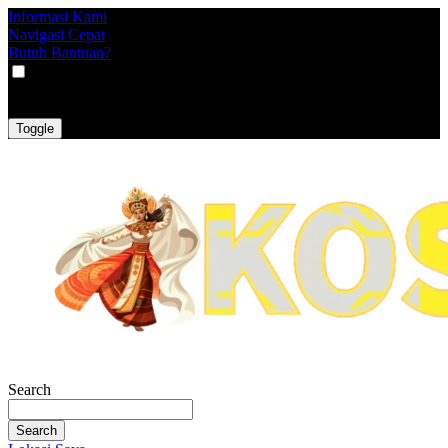
Informasi Kami
Navigasi Cepat
Butuh Bantuan?
VAT
EX
INC
Toggle
Search
Search