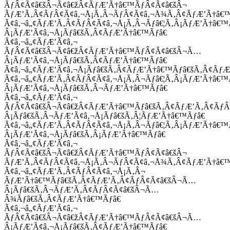
ÃƒÂ¢Ã¢â€šÂ¬Ã¢â€žÂ¢ÃƒÆ’Ã†â€™ÃƒÂ¢Ã¢â€šÂ¬
ÃƒÆ’Ã‚Â¢ÃƒÂ¢Ã¢â‚¬Å¡Ã‚Â¬ÃƒÂ¢Ã¢â‚¬Å¾Ã‚Â¢ÃƒÆ’Ã†â€
Ã¢â‚¬â„¢ÃƒÆ’Ã‚Â¢ÃƒÂ¢Ã¢â‚¬Å¡Ã‚Â¬Ãƒâ€¦Ã‚Â¡ÃƒÆ’Ã†â€
Â¡ÃƒÆ’Ã¢â‚¬Å¡Ãƒâ€šÃ‚Â¢ÃƒÆ’Ã†â€™Ãƒâ€
Ã¢â‚¬â„¢ÃƒÆ’Ã¢â‚¬
ÃƒÂ¢Ã¢â€šÂ¬Ã¢â€žÂ¢ÃƒÆ’Ã†â€™ÃƒÂ¢Ã¢â€šÂ¬Ã…
Â¡ÃƒÆ’Ã¢â‚¬Å¡Ãƒâ€šÃ‚Â¢ÃƒÆ’Ã†â€™Ãƒâ€
Ã¢â‚¬â„¢ÃƒÆ’Ã¢â‚¬Å¡Ãƒâ€šÃ‚Â¢ÃƒÆ’Ã†â€™Ãƒâ€šÃ‚Â¢ÃƒÆ
Ã¢â‚¬â„¢ÃƒÆ’Ã‚Â¢ÃƒÂ¢Ã¢â‚¬Å¡Ã‚Â¬Ãƒâ€¦Ã‚Â¡ÃƒÆ’Ã†â€
Â¡ÃƒÆ’Ã¢â‚¬Å¡Ãƒâ€šÃ‚Â¬ÃƒÆ’Ã†â€™Ãƒâ€
Ã¢â‚¬â„¢ÃƒÆ’Ã¢â‚¬
ÃƒÂ¢Ã¢â€šÂ¬Ã¢â€žÂ¢ÃƒÆ’Ã†â€™Ãƒâ€šÃ‚Â¢ÃƒÆ’Ã‚Â¢Ãƒ
Â¡Ãƒâ€šÃ‚Â¬ÃƒÆ’Ã¢â‚¬Å¡Ãƒâ€šÃ‚Â¦ÃƒÆ’Ã†â€™Ãƒâ€
Ã¢â‚¬â„¢ÃƒÆ’Ã‚Â¢ÃƒÂ¢Ã¢â‚¬Å¡Ã‚Â¬Ãƒâ€¦Ã‚Â¡ÃƒÆ’Ã†â€
Â¡ÃƒÆ’Ã¢â‚¬Å¡Ãƒâ€šÃ‚Â¡ÃƒÆ’Ã†â€™Ãƒâ€
Ã¢â‚¬â„¢ÃƒÆ’Ã¢â‚¬
ÃƒÂ¢Ã¢â€šÂ¬Ã¢â€žÂ¢ÃƒÆ’Ã†â€™ÃƒÂ¢Ã¢â€šÂ¬
ÃƒÆ’Ã‚Â¢ÃƒÂ¢Ã¢â‚¬Å¡Ã‚Â¬ÃƒÂ¢Ã¢â‚¬Å¾Ã‚Â¢ÃƒÆ’Ã†â€
Ã¢â‚¬â„¢ÃƒÆ’Ã‚Â¢ÃƒÂ¢Ã¢â‚¬Å¡Ã‚Â¬
ÃƒÆ’Ã†â€™Ãƒâ€šÃ‚Â¢ÃƒÆ’Ã‚Â¢ÃƒÂ¢Ã¢â€šÂ¬Ã…
Â¡Ãƒâ€šÃ‚Â¬ÃƒÆ’Ã‚Â¢ÃƒÂ¢Ã¢â€šÂ¬Ã…
Â¾Ãƒâ€šÃ‚Â¢ÃƒÆ’Ã†â€™Ãƒâ€
Ã¢â‚¬â„¢ÃƒÆ’Ã¢â‚¬
ÃƒÂ¢Ã¢â€šÂ¬Ã¢â€žÂ¢ÃƒÆ’Ã†â€™ÃƒÂ¢Ã¢â€šÂ¬Ã…
Â¡ÃƒÆ’Ã¢â‚¬Å¡Ãƒâ€šÃ‚Â¢ÃƒÆ’Ã†â€™Ãƒâ€