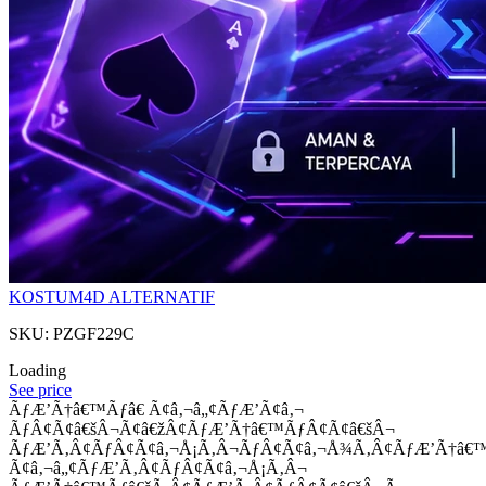
KOSTUM4D ALTERNATIF
SKU: PZGF229C
Loading
See price
ÃƒÆ’Ã†â€™Ãƒâ€ Ã¢â‚¬â„¢ÃƒÆ’Ã¢â‚¬
ÃƒÂ¢Ã¢â€šÂ¬Ã¢â€žÂ¢ÃƒÆ’Ã†â€™ÃƒÂ¢Ã¢â€šÂ¬
ÃƒÆ’Ã‚Â¢ÃƒÂ¢Ã¢â‚¬Å¡Ã‚Â¬ÃƒÂ¢Ã¢â‚¬Å¾Ã‚Â¢ÃƒÆ’Ã†â€
Ã¢â‚¬â„¢ÃƒÆ’Ã‚Â¢ÃƒÂ¢Ã¢â‚¬Å¡Ã‚Â¬