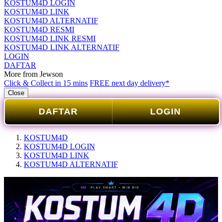
KOSTUM4D LOGIN
KOSTUM4D LINK
KOSTUM4D ALTERNATIF
KOSTUM4D RESMI
KOSTUM4D LINK RESMI
KOSTUM4D LINK ALTERNATIF
LOGIN
DAFTAR
More from Jewson
Click & Collect in 15 mins
FREE next day delivery*
Close
DAFTAR
LOGIN
KOSTUM4D
KOSTUM4D LOGIN
KOSTUM4D LINK
KOSTUM4D ALTERNATIF