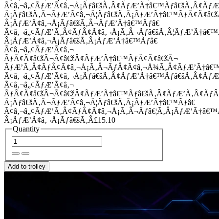
Ã¢â‚¬â„¢ÃƒÆ’Ã¢â‚¬Å¡Ãƒâ€šÃ‚Â¢ÃƒÆ’Ã†â€™Ãƒâ€šÃ‚Â¢Ãƒ
Â¡Ãƒâ€šÃ‚Â¬ÃƒÆ’Ã¢â‚¬Â¦Ãƒâ€šÃ‚Â¡ÃƒÆ’Ã†â€™ÃƒÂ¢Ã¢â
Â¡ÃƒÆ’Ã¢â‚¬Å¡Ãƒâ€šÃ‚Â¬ÃƒÆ’Ã†â€™Ãƒâ€
Ã¢â‚¬â„¢ÃƒÆ’Ã‚Â¢ÃƒÂ¢Ã¢â‚¬Å¡Ã‚Â¬Ãƒâ€šÃ‚Â¦ÃƒÆ’Ã†â€
Â¡ÃƒÆ’Ã¢â‚¬Å¡Ãƒâ€šÃ‚Â¡ÃƒÆ’Ã†â€™Ãƒâ€
Ã¢â‚¬â„¢ÃƒÆ’Ã¢â‚¬
ÃƒÂ¢Ã¢â€šÂ¬Ã¢â€žÂ¢ÃƒÆ’Ã†â€™ÃƒÂ¢Ã¢â€šÂ¬
ÃƒÆ’Ã‚Â¢ÃƒÂ¢Ã¢â‚¬Å¡Ã‚Â¬ÃƒÂ¢Ã¢â‚¬Å¾Ã‚Â¢ÃƒÆ’Ã†â€
Ã¢â‚¬â„¢ÃƒÆ’Ã¢â‚¬Å¡Ãƒâ€šÃ‚Â¢ÃƒÆ’Ã†â€™Ãƒâ€šÃ‚Â¢ÃƒÆ
Ã¢â‚¬â„¢ÃƒÆ’Ã¢â‚¬
ÃƒÂ¢Ã¢â€šÂ¬Ã¢â€žÂ¢ÃƒÆ’Ã†â€™Ãƒâ€šÃ‚Â¢ÃƒÆ’Ã‚Â¢Ãƒ
Â¡Ãƒâ€šÃ‚Â¬ÃƒÆ’Ã¢â‚¬Â¦Ãƒâ€šÃ‚Â¡ÃƒÆ’Ã†â€™Ãƒâ€
Ã¢â‚¬â„¢ÃƒÆ’Ã‚Â¢ÃƒÂ¢Ã¢â‚¬Å¡Ã‚Â¬Ãƒâ€¦Ã‚Â¡ÃƒÆ’Ã†â€
Â¡ÃƒÆ’Ã¢â‚¬Å¡Ãƒâ€šÃ‚Â£15.10
Quantity
Add to trolley