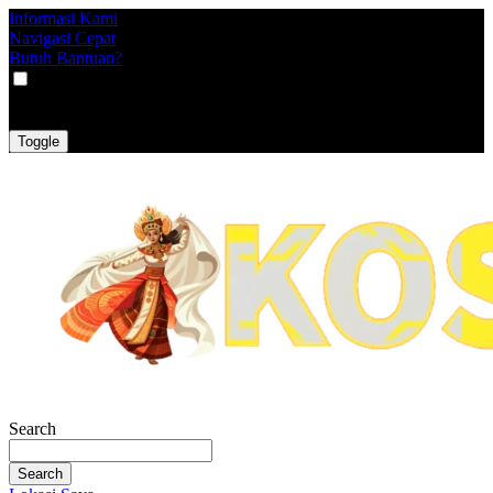
Informasi Kami
Navigasi Cepat
Butuh Bantuan?
VAT
EX
INC
Toggle
Search
Search