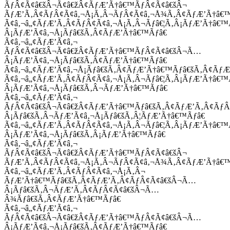
ÃƒÂ¢Ã¢â€šÂ¬Ã¢â€žÂ¢ÃƒÆ’Ã†â€™ÃƒÂ¢Ã¢â€šÂ¬
ÃƒÆ’Ã‚Â¢ÃƒÂ¢Ã¢â‚¬Å¡Ã‚Â¬ÃƒÂ¢Ã¢â‚¬Å¾Ã‚Â¢ÃƒÆ’Ã†â€
Ã¢â‚¬â„¢ÃƒÆ’Ã‚Â¢ÃƒÂ¢Ã¢â‚¬Å¡Ã‚Â¬Ãƒâ€¦Ã‚Â¡ÃƒÆ’Ã†â€
Â¡ÃƒÆ’Ã¢â‚¬Å¡Ãƒâ€šÃ‚Â¢ÃƒÆ’Ã†â€™Ãƒâ€
Ã¢â‚¬â„¢ÃƒÆ’Ã¢â‚¬
ÃƒÂ¢Ã¢â€šÂ¬Ã¢â€žÂ¢ÃƒÆ’Ã†â€™ÃƒÂ¢Ã¢â€šÂ¬Ã…
Â¡ÃƒÆ’Ã¢â‚¬Å¡Ãƒâ€šÃ‚Â¢ÃƒÆ’Ã†â€™Ãƒâ€
Ã¢â‚¬â„¢ÃƒÆ’Ã¢â‚¬Å¡Ãƒâ€šÃ‚Â¢ÃƒÆ’Ã†â€™Ãƒâ€šÃ‚Â¢ÃƒÆ
Ã¢â‚¬â„¢ÃƒÆ’Ã‚Â¢ÃƒÂ¢Ã¢â‚¬Å¡Ã‚Â¬Ãƒâ€¦Ã‚Â¡ÃƒÆ’Ã†â€
Â¡ÃƒÆ’Ã¢â‚¬Å¡Ãƒâ€šÃ‚Â¬ÃƒÆ’Ã†â€™Ãƒâ€
Ã¢â‚¬â„¢ÃƒÆ’Ã¢â‚¬
ÃƒÂ¢Ã¢â€šÂ¬Ã¢â€žÂ¢ÃƒÆ’Ã†â€™Ãƒâ€šÃ‚Â¢ÃƒÆ’Ã‚Â¢Ãƒ
Â¡Ãƒâ€šÃ‚Â¬ÃƒÆ’Ã¢â‚¬Å¡Ãƒâ€šÃ‚Â¦ÃƒÆ’Ã†â€™Ãƒâ€
Ã¢â‚¬â„¢ÃƒÆ’Ã‚Â¢ÃƒÂ¢Ã¢â‚¬Å¡Ã‚Â¬Ãƒâ€¦Ã‚Â¡ÃƒÆ’Ã†â€
Â¡ÃƒÆ’Ã¢â‚¬Å¡Ãƒâ€šÃ‚Â¡ÃƒÆ’Ã†â€™Ãƒâ€
Ã¢â‚¬â„¢ÃƒÆ’Ã¢â‚¬
ÃƒÂ¢Ã¢â€šÂ¬Ã¢â€žÂ¢ÃƒÆ’Ã†â€™ÃƒÂ¢Ã¢â€šÂ¬
ÃƒÆ’Ã‚Â¢ÃƒÂ¢Ã¢â‚¬Å¡Ã‚Â¬ÃƒÂ¢Ã¢â‚¬Å¾Ã‚Â¢ÃƒÆ’Ã†â€
Ã¢â‚¬â„¢ÃƒÆ’Ã‚Â¢ÃƒÂ¢Ã¢â‚¬Å¡Ã‚Â¬
ÃƒÆ’Ã†â€™Ãƒâ€šÃ‚Â¢ÃƒÆ’Ã‚Â¢ÃƒÂ¢Ã¢â€šÂ¬Ã…
Â¡Ãƒâ€šÃ‚Â¬ÃƒÆ’Ã‚Â¢ÃƒÂ¢Ã¢â€šÂ¬Ã…
Â¾Ãƒâ€šÃ‚Â¢ÃƒÆ’Ã†â€™Ãƒâ€
Ã¢â‚¬â„¢ÃƒÆ’Ã¢â‚¬
ÃƒÂ¢Ã¢â€šÂ¬Ã¢â€žÂ¢ÃƒÆ’Ã†â€™ÃƒÂ¢Ã¢â€šÂ¬Ã…
Â¡ÃƒÆ’Ã¢â‚¬Å¡Ãƒâ€šÃ‚Â¢ÃƒÆ’Ã†â€™Ãƒâ€