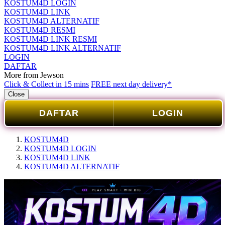
KOSTUM4D LOGIN
KOSTUM4D LINK
KOSTUM4D ALTERNATIF
KOSTUM4D RESMI
KOSTUM4D LINK RESMI
KOSTUM4D LINK ALTERNATIF
LOGIN
DAFTAR
More from Jewson
Click & Collect in 15 mins
FREE next day delivery*
Close
DAFTAR
LOGIN
KOSTUM4D
KOSTUM4D LOGIN
KOSTUM4D LINK
KOSTUM4D ALTERNATIF