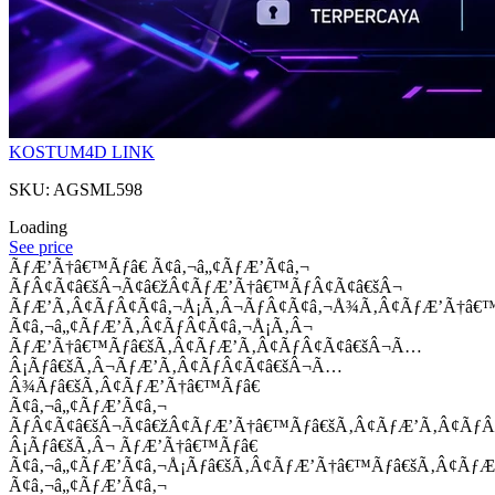
KOSTUM4D LINK
SKU: AGSML598
Loading
See price
ÃƒÆ’Ã†â€™Ãƒâ€ Ã¢â‚¬â„¢ÃƒÆ’Ã¢â‚¬
ÃƒÂ¢Ã¢â€šÂ¬Ã¢â€žÂ¢ÃƒÆ’Ã†â€™ÃƒÂ¢Ã¢â€šÂ¬
ÃƒÆ’Ã‚Â¢ÃƒÂ¢Ã¢â‚¬Å¡Ã‚Â¬ÃƒÂ¢Ã¢â‚¬Å¾Ã‚Â¢ÃƒÆ’Ã†â€
Ã¢â‚¬â„¢ÃƒÆ’Ã‚Â¢ÃƒÂ¢Ã¢â‚¬Å¡Ã‚Â¬
ÃƒÆ’Ã†â€™Ãƒâ€šÃ‚Â¢ÃƒÆ’Ã‚Â¢ÃƒÂ¢Ã¢â€šÂ¬Ã…
Â¡Ãƒâ€šÃ‚Â¬ÃƒÆ’Ã‚Â¢ÃƒÂ¢Ã¢â€šÂ¬Ã…
Â¾Ãƒâ€šÃ‚Â¢ÃƒÆ’Ã†â€™Ãƒâ€
Ã¢â‚¬â„¢ÃƒÆ’Ã¢â‚¬
ÃƒÂ¢Ã¢â€šÂ¬Ã¢â€žÂ¢ÃƒÆ’Ã†â€™Ãƒâ€šÃ‚Â¢ÃƒÆ’Ã‚Â¢Ãƒ
Â¡Ãƒâ€šÃ‚Â¬ ÃƒÆ’Ã†â€™Ãƒâ€
Ã¢â‚¬â„¢ÃƒÆ’Ã¢â‚¬Å¡Ãƒâ€šÃ‚Â¢ÃƒÆ’Ã†â€™Ãƒâ€šÃ‚Â¢ÃƒÆ
Ã¢â‚¬â„¢ÃƒÆ’Ã¢â‚¬