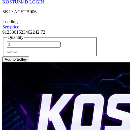
KOSTUM4D LOGIN
SKU: AGSTB006
Loading
See price
9123361523462242.72
Quantity
Add to trolley