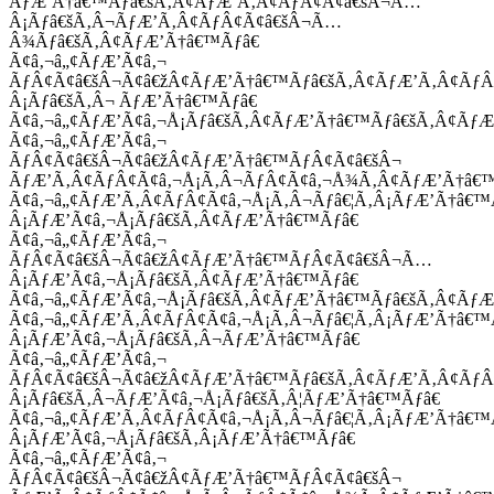
ÃƒÆ’Ã†â€™Ãƒâ€šÃ‚Â¢ÃƒÆ’Ã‚Â¢ÃƒÂ¢Ã¢â€šÂ¬Ã…
Â¡Ãƒâ€šÃ‚Â¬ÃƒÆ’Ã‚Â¢ÃƒÂ¢Ã¢â€šÂ¬Ã…
Â¾Ãƒâ€šÃ‚Â¢ÃƒÆ’Ã†â€™Ãƒâ€
Ã¢â‚¬â„¢ÃƒÆ’Ã¢â‚¬
ÃƒÂ¢Ã¢â€šÂ¬Ã¢â€žÂ¢ÃƒÆ’Ã†â€™Ãƒâ€šÃ‚Â¢ÃƒÆ’Ã‚Â¢Ãƒ
Â¡Ãƒâ€šÃ‚Â¬ ÃƒÆ’Ã†â€™Ãƒâ€
Ã¢â‚¬â„¢ÃƒÆ’Ã¢â‚¬Å¡Ãƒâ€šÃ‚Â¢ÃƒÆ’Ã†â€™Ãƒâ€šÃ‚Â¢ÃƒÆ
Ã¢â‚¬â„¢ÃƒÆ’Ã¢â‚¬
ÃƒÂ¢Ã¢â€šÂ¬Ã¢â€žÂ¢ÃƒÆ’Ã†â€™ÃƒÂ¢Ã¢â€šÂ¬
ÃƒÆ’Ã‚Â¢ÃƒÂ¢Ã¢â‚¬Å¡Ã‚Â¬ÃƒÂ¢Ã¢â‚¬Å¾Ã‚Â¢ÃƒÆ’Ã†â€
Ã¢â‚¬â„¢ÃƒÆ’Ã‚Â¢ÃƒÂ¢Ã¢â‚¬Å¡Ã‚Â¬Ãƒâ€¦Ã‚Â¡ÃƒÆ’Ã†â€
Â¡ÃƒÆ’Ã¢â‚¬Å¡Ãƒâ€šÃ‚Â¢ÃƒÆ’Ã†â€™Ãƒâ€
Ã¢â‚¬â„¢ÃƒÆ’Ã¢â‚¬
ÃƒÂ¢Ã¢â€šÂ¬Ã¢â€žÂ¢ÃƒÆ’Ã†â€™ÃƒÂ¢Ã¢â€šÂ¬Ã…
Â¡ÃƒÆ’Ã¢â‚¬Å¡Ãƒâ€šÃ‚Â¢ÃƒÆ’Ã†â€™Ãƒâ€
Ã¢â‚¬â„¢ÃƒÆ’Ã¢â‚¬Å¡Ãƒâ€šÃ‚Â¢ÃƒÆ’Ã†â€™Ãƒâ€šÃ‚Â¢ÃƒÆ
Ã¢â‚¬â„¢ÃƒÆ’Ã‚Â¢ÃƒÂ¢Ã¢â‚¬Å¡Ã‚Â¬Ãƒâ€¦Ã‚Â¡ÃƒÆ’Ã†â€
Â¡ÃƒÆ’Ã¢â‚¬Å¡Ãƒâ€šÃ‚Â¬ÃƒÆ’Ã†â€™Ãƒâ€
Ã¢â‚¬â„¢ÃƒÆ’Ã¢â‚¬
ÃƒÂ¢Ã¢â€šÂ¬Ã¢â€žÂ¢ÃƒÆ’Ã†â€™Ãƒâ€šÃ‚Â¢ÃƒÆ’Ã‚Â¢Ãƒ
Â¡Ãƒâ€šÃ‚Â¬ÃƒÆ’Ã¢â‚¬Å¡Ãƒâ€šÃ‚Â¦ÃƒÆ’Ã†â€™Ãƒâ€
Ã¢â‚¬â„¢ÃƒÆ’Ã‚Â¢ÃƒÂ¢Ã¢â‚¬Å¡Ã‚Â¬Ãƒâ€¦Ã‚Â¡ÃƒÆ’Ã†â€
Â¡ÃƒÆ’Ã¢â‚¬Å¡Ãƒâ€šÃ‚Â¡ÃƒÆ’Ã†â€™Ãƒâ€
Ã¢â‚¬â„¢ÃƒÆ’Ã¢â‚¬
ÃƒÂ¢Ã¢â€šÂ¬Ã¢â€žÂ¢ÃƒÆ’Ã†â€™ÃƒÂ¢Ã¢â€šÂ¬