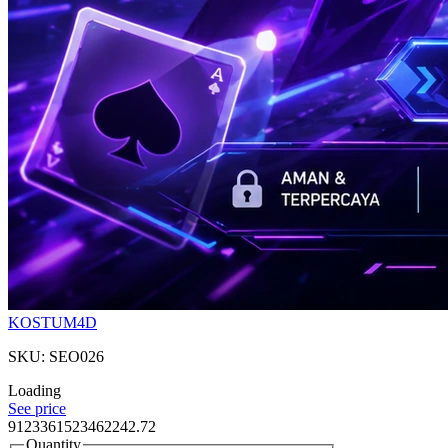
KOSTUM4D
SKU: SEO026
Loading
See price
9123361523462242.72
Quantity