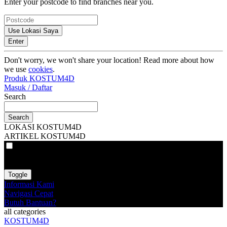
Enter your postcode to find branches near you.
Use Lokasi Saya
Enter
Don't worry, we won't share your location! Read more about how
we use
cookies
.
Produk KOSTUM4D
Masuk / Daftar
Search
Search
LOKASI KOSTUM4D
ARTIKEL KOSTUM4D
VAT
EX
INC
Toggle
Informasi Kami
Navigasi Cepat
Butuh Bantuan?
all categories
KOSTUM4D