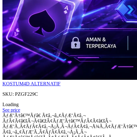
KOSTUM4D ALTERNATIF
SKU: PZGF229C
Loading
See price
ÃƒÆ’Ã†â€™Ãƒâ€ Ã¢â‚¬â„¢ÃƒÆ’Ã¢â‚¬
ÃƒÂ¢Ã¢â€šÂ¬Ã¢â€žÂ¢ÃƒÆ’Ã†â€™ÃƒÂ¢Ã¢â€šÂ¬
ÃƒÆ’Ã‚Â¢ÃƒÂ¢Ã¢â‚¬Å¡Ã‚Â¬ÃƒÂ¢Ã¢â‚¬Å¾Ã‚Â¢ÃƒÆ’Ã†â€
Ã¢â‚¬â„¢ÃƒÆ’Ã‚Â¢ÃƒÂ¢Ã¢â‚¬Å¡Ã‚Â¬