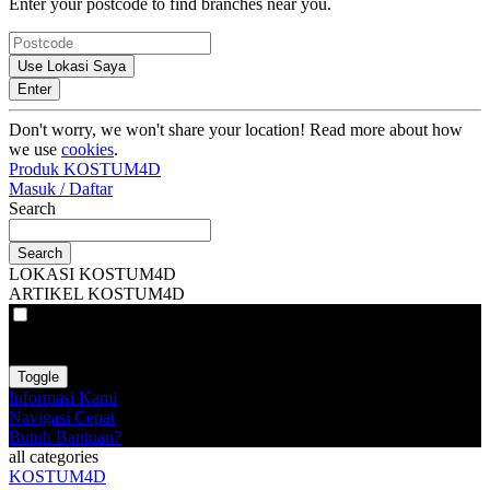
Enter your postcode to find branches near you.
Use Lokasi Saya
Enter
Don't worry, we won't share your location! Read more about how
we use
cookies
.
Produk KOSTUM4D
Masuk / Daftar
Search
Search
LOKASI KOSTUM4D
ARTIKEL KOSTUM4D
VAT
EX
INC
Toggle
Informasi Kami
Navigasi Cepat
Butuh Bantuan?
all categories
KOSTUM4D