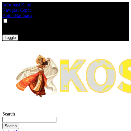
Informasi Kami
Navigasi Cepat
Butuh Bantuan?
VAT
EX
INC
Toggle
Search
Search