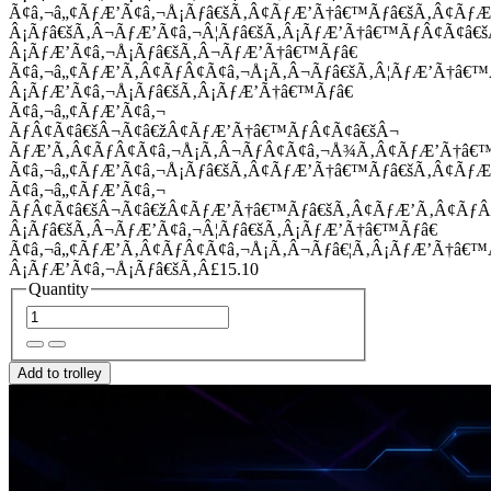
Ã¢â‚¬â„¢ÃƒÆ’Ã¢â‚¬Å¡Ãƒâ€šÃ‚Â¢ÃƒÆ’Ã†â€™Ãƒâ€šÃ‚Â¢Ãƒ
Â¡Ãƒâ€šÃ‚Â¬ÃƒÆ’Ã¢â‚¬Â¦Ãƒâ€šÃ‚Â¡ÃƒÆ’Ã†â€™ÃƒÂ¢Ã¢â
Â¡ÃƒÆ’Ã¢â‚¬Å¡Ãƒâ€šÃ‚Â¬ÃƒÆ’Ã†â€™Ãƒâ€
Ã¢â‚¬â„¢ÃƒÆ’Ã‚Â¢ÃƒÂ¢Ã¢â‚¬Å¡Ã‚Â¬Ãƒâ€šÃ‚Â¦ÃƒÆ’Ã†â€
Â¡ÃƒÆ’Ã¢â‚¬Å¡Ãƒâ€šÃ‚Â¡ÃƒÆ’Ã†â€™Ãƒâ€
Ã¢â‚¬â„¢ÃƒÆ’Ã¢â‚¬
ÃƒÂ¢Ã¢â€šÂ¬Ã¢â€žÂ¢ÃƒÆ’Ã†â€™ÃƒÂ¢Ã¢â€šÂ¬
ÃƒÆ’Ã‚Â¢ÃƒÂ¢Ã¢â‚¬Å¡Ã‚Â¬ÃƒÂ¢Ã¢â‚¬Å¾Ã‚Â¢ÃƒÆ’Ã†â€
Ã¢â‚¬â„¢ÃƒÆ’Ã¢â‚¬Å¡Ãƒâ€šÃ‚Â¢ÃƒÆ’Ã†â€™Ãƒâ€šÃ‚Â¢ÃƒÆ
Ã¢â‚¬â„¢ÃƒÆ’Ã¢â‚¬
ÃƒÂ¢Ã¢â€šÂ¬Ã¢â€žÂ¢ÃƒÆ’Ã†â€™Ãƒâ€šÃ‚Â¢ÃƒÆ’Ã‚Â¢Ãƒ
Â¡Ãƒâ€šÃ‚Â¬ÃƒÆ’Ã¢â‚¬Â¦Ãƒâ€šÃ‚Â¡ÃƒÆ’Ã†â€™Ãƒâ€
Ã¢â‚¬â„¢ÃƒÆ’Ã‚Â¢ÃƒÂ¢Ã¢â‚¬Å¡Ã‚Â¬Ãƒâ€¦Ã‚Â¡ÃƒÆ’Ã†â€
Â¡ÃƒÆ’Ã¢â‚¬Å¡Ãƒâ€šÃ‚Â£15.10
Quantity
Add to trolley