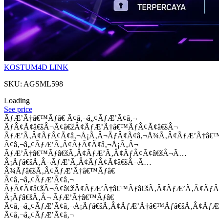
KOSTUM4D LINK
SKU: AGSML598
Loading
See price
ÃƒÆ’Ã†â€™Ãƒâ€ Ã¢â‚¬â„¢ÃƒÆ’Ã¢â‚¬
ÃƒÂ¢Ã¢â€šÂ¬Ã¢â€žÂ¢ÃƒÆ’Ã†â€™ÃƒÂ¢Ã¢â€šÂ¬
ÃƒÆ’Ã‚Â¢ÃƒÂ¢Ã¢â‚¬Å¡Ã‚Â¬ÃƒÂ¢Ã¢â‚¬Å¾Ã‚Â¢ÃƒÆ’Ã†â€
Ã¢â‚¬â„¢ÃƒÆ’Ã‚Â¢ÃƒÂ¢Ã¢â‚¬Å¡Ã‚Â¬
ÃƒÆ’Ã†â€™Ãƒâ€šÃ‚Â¢ÃƒÆ’Ã‚Â¢ÃƒÂ¢Ã¢â€šÂ¬Ã…
Â¡Ãƒâ€šÃ‚Â¬ÃƒÆ’Ã‚Â¢ÃƒÂ¢Ã¢â€šÂ¬Ã…
Â¾Ãƒâ€šÃ‚Â¢ÃƒÆ’Ã†â€™Ãƒâ€
Ã¢â‚¬â„¢ÃƒÆ’Ã¢â‚¬
ÃƒÂ¢Ã¢â€šÂ¬Ã¢â€žÂ¢ÃƒÆ’Ã†â€™Ãƒâ€šÃ‚Â¢ÃƒÆ’Ã‚Â¢Ãƒ
Â¡Ãƒâ€šÃ‚Â¬ ÃƒÆ’Ã†â€™Ãƒâ€
Ã¢â‚¬â„¢ÃƒÆ’Ã¢â‚¬Å¡Ãƒâ€šÃ‚Â¢ÃƒÆ’Ã†â€™Ãƒâ€šÃ‚Â¢ÃƒÆ
Ã¢â‚¬â„¢ÃƒÆ’Ã¢â‚¬