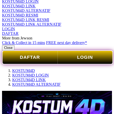
KOSTUM4D LOGIN
KOSTUM4D LINK
KOSTUM4D ALTERNATIF
KOSTUM4D RESMI
KOSTUM4D LINK RESMI
KOSTUM4D LINK ALTERNATIF
LOGIN
DAFTAR
More from Jewson
Click & Collect in 15 mins
FREE next day delivery*
Close
DAFTAR
LOGIN
KOSTUM4D
KOSTUM4D LOGIN
KOSTUM4D LINK
KOSTUM4D ALTERNATIF