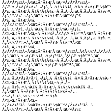
ÃƒÂ¢Ã¢â€šÂ¬Ã¢â€žÂ¢ÃƒÆ’Ã†â€™ÃƒÂ¢Ã¢â€šÂ¬
ÃƒÆ’Ã‚Â¢ÃƒÂ¢Ã¢â‚¬Å¡Ã‚Â¬ÃƒÂ¢Ã¢â‚¬Å¾Ã‚Â¢ÃƒÆ’Ã†â€
Ã¢â‚¬â„¢ÃƒÆ’Ã‚Â¢ÃƒÂ¢Ã¢â‚¬Å¡Ã‚Â¬Ãƒâ€¦Ã‚Â¡ÃƒÆ’Ã†â€
Â¡ÃƒÆ’Ã¢â‚¬Å¡Ãƒâ€šÃ‚Â¢ÃƒÆ’Ã†â€™Ãƒâ€
Ã¢â‚¬â„¢ÃƒÆ’Ã¢â‚¬
ÃƒÂ¢Ã¢â€šÂ¬Ã¢â€žÂ¢ÃƒÆ’Ã†â€™ÃƒÂ¢Ã¢â€šÂ¬Ã…
Â¡ÃƒÆ’Ã¢â‚¬Å¡Ãƒâ€šÃ‚Â¢ÃƒÆ’Ã†â€™Ãƒâ€
Ã¢â‚¬â„¢ÃƒÆ’Ã¢â‚¬Å¡Ãƒâ€šÃ‚Â¢ÃƒÆ’Ã†â€™Ãƒâ€šÃ‚Â¢ÃƒÆ
Ã¢â‚¬â„¢ÃƒÆ’Ã‚Â¢ÃƒÂ¢Ã¢â‚¬Å¡Ã‚Â¬Ãƒâ€¦Ã‚Â¡ÃƒÆ’Ã†â€
Â¡ÃƒÆ’Ã¢â‚¬Å¡Ãƒâ€šÃ‚Â¬ÃƒÆ’Ã†â€™Ãƒâ€
Ã¢â‚¬â„¢ÃƒÆ’Ã¢â‚¬
ÃƒÂ¢Ã¢â€šÂ¬Ã¢â€žÂ¢ÃƒÆ’Ã†â€™Ãƒâ€šÃ‚Â¢ÃƒÆ’Ã‚Â¢Ãƒ
Â¡Ãƒâ€šÃ‚Â¬ÃƒÆ’Ã¢â‚¬Å¡Ãƒâ€šÃ‚Â¦ÃƒÆ’Ã†â€™Ãƒâ€
Ã¢â‚¬â„¢ÃƒÆ’Ã‚Â¢ÃƒÂ¢Ã¢â‚¬Å¡Ã‚Â¬Ãƒâ€¦Ã‚Â¡ÃƒÆ’Ã†â€
Â¡ÃƒÆ’Ã¢â‚¬Å¡Ãƒâ€šÃ‚Â¡ÃƒÆ’Ã†â€™Ãƒâ€
Ã¢â‚¬â„¢ÃƒÆ’Ã¢â‚¬
ÃƒÂ¢Ã¢â€šÂ¬Ã¢â€žÂ¢ÃƒÆ’Ã†â€™ÃƒÂ¢Ã¢â€šÂ¬
ÃƒÆ’Ã‚Â¢ÃƒÂ¢Ã¢â‚¬Å¡Ã‚Â¬ÃƒÂ¢Ã¢â‚¬Å¾Ã‚Â¢ÃƒÆ’Ã†â€
Ã¢â‚¬â„¢ÃƒÆ’Ã‚Â¢ÃƒÂ¢Ã¢â‚¬Å¡Ã‚Â¬
ÃƒÆ’Ã†â€™Ãƒâ€šÃ‚Â¢ÃƒÆ’Ã‚Â¢ÃƒÂ¢Ã¢â€šÂ¬Ã…
Â¡Ãƒâ€šÃ‚Â¬ÃƒÆ’Ã‚Â¢ÃƒÂ¢Ã¢â€šÂ¬Ã…
Â¾Ãƒâ€šÃ‚Â¢ÃƒÆ’Ã†â€™Ãƒâ€
Ã¢â‚¬â„¢ÃƒÆ’Ã¢â‚¬
ÃƒÂ¢Ã¢â€šÂ¬Ã¢â€žÂ¢ÃƒÆ’Ã†â€™ÃƒÂ¢Ã¢â€šÂ¬Ã…
Â¡ÃƒÆ’Ã¢â‚¬Å¡Ãƒâ€šÃ‚Â¢ÃƒÆ’Ã†â€™Ãƒâ€