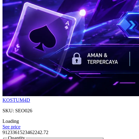
KOSTUM4D
SKU: SEO026
Loading
See price
9123361523462242.72
Quantity