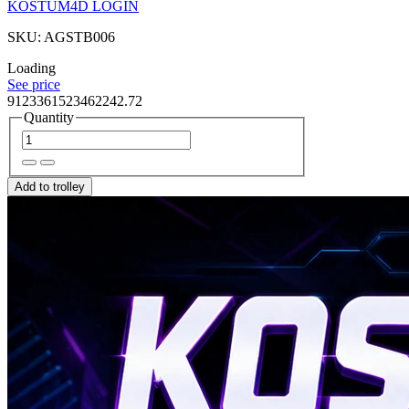
KOSTUM4D LOGIN
SKU: AGSTB006
Loading
See price
9123361523462242.72
Quantity
Add to trolley