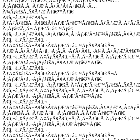
ÃƒÆ’Ã†â€™Ãƒâ€šÃ‚Â¢ÃƒÆ’Ã‚Â¢ÃƒÂ¢Ã¢â€šÂ¬Ã…
Â¡Ãƒâ€šÃ‚Â¬ÃƒÆ’Ã‚Â¢ÃƒÂ¢Ã¢â€šÂ¬Ã…
Â¾Ãƒâ€šÃ‚Â¢ÃƒÆ’Ã†â€™Ãƒâ€
Ã¢â‚¬â„¢ÃƒÆ’Ã¢â‚¬
ÃƒÂ¢Ã¢â€šÂ¬Ã¢â€žÂ¢ÃƒÆ’Ã†â€™Ãƒâ€šÃ‚Â¢ÃƒÆ’Ã‚Â¢Ãƒ
Â¡Ãƒâ€šÃ‚Â¬ ÃƒÆ’Ã†â€™Ãƒâ€
Ã¢â‚¬â„¢ÃƒÆ’Ã¢â‚¬Å¡Ãƒâ€šÃ‚Â¢ÃƒÆ’Ã†â€™Ãƒâ€šÃ‚Â¢ÃƒÆ
Ã¢â‚¬â„¢ÃƒÆ’Ã¢â‚¬
ÃƒÂ¢Ã¢â€šÂ¬Ã¢â€žÂ¢ÃƒÆ’Ã†â€™ÃƒÂ¢Ã¢â€šÂ¬
ÃƒÆ’Ã‚Â¢ÃƒÂ¢Ã¢â‚¬Å¡Ã‚Â¬ÃƒÂ¢Ã¢â‚¬Å¾Ã‚Â¢ÃƒÆ’Ã†â€
Ã¢â‚¬â„¢ÃƒÆ’Ã‚Â¢ÃƒÂ¢Ã¢â‚¬Å¡Ã‚Â¬Ãƒâ€¦Ã‚Â¡ÃƒÆ’Ã†â€
Â¡ÃƒÆ’Ã¢â‚¬Å¡Ãƒâ€šÃ‚Â¢ÃƒÆ’Ã†â€™Ãƒâ€
Ã¢â‚¬â„¢ÃƒÆ’Ã¢â‚¬
ÃƒÂ¢Ã¢â€šÂ¬Ã¢â€žÂ¢ÃƒÆ’Ã†â€™ÃƒÂ¢Ã¢â€šÂ¬Ã…
Â¡ÃƒÆ’Ã¢â‚¬Å¡Ãƒâ€šÃ‚Â¢ÃƒÆ’Ã†â€™Ãƒâ€
Ã¢â‚¬â„¢ÃƒÆ’Ã¢â‚¬Å¡Ãƒâ€šÃ‚Â¢ÃƒÆ’Ã†â€™Ãƒâ€šÃ‚Â¢ÃƒÆ
Ã¢â‚¬â„¢ÃƒÆ’Ã‚Â¢ÃƒÂ¢Ã¢â‚¬Å¡Ã‚Â¬Ãƒâ€¦Ã‚Â¡ÃƒÆ’Ã†â€
Â¡ÃƒÆ’Ã¢â‚¬Å¡Ãƒâ€šÃ‚Â¬ÃƒÆ’Ã†â€™Ãƒâ€
Ã¢â‚¬â„¢ÃƒÆ’Ã¢â‚¬
ÃƒÂ¢Ã¢â€šÂ¬Ã¢â€žÂ¢ÃƒÆ’Ã†â€™Ãƒâ€šÃ‚Â¢ÃƒÆ’Ã‚Â¢Ãƒ
Â¡Ãƒâ€šÃ‚Â¬ÃƒÆ’Ã¢â‚¬Å¡Ãƒâ€šÃ‚Â¦ÃƒÆ’Ã†â€™Ãƒâ€
Ã¢â‚¬â„¢ÃƒÆ’Ã‚Â¢ÃƒÂ¢Ã¢â‚¬Å¡Ã‚Â¬Ãƒâ€¦Ã‚Â¡ÃƒÆ’Ã†â€
Â¡ÃƒÆ’Ã¢â‚¬Å¡Ãƒâ€šÃ‚Â¡ÃƒÆ’Ã†â€™Ãƒâ€
Ã¢â‚¬â„¢ÃƒÆ’Ã¢â‚¬
ÃƒÂ¢Ã¢â€šÂ¬Ã¢â€žÂ¢ÃƒÆ’Ã†â€™ÃƒÂ¢Ã¢â€šÂ¬