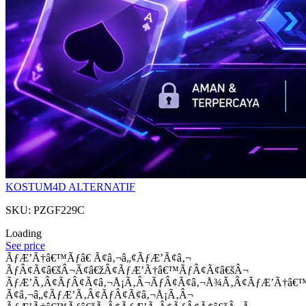
KOSTUM4D ALTERNATIF
SKU: PZGF229C
Loading
See price
ÃƒÆ’Ã†â€™Ãƒâ€ Ã¢â‚¬â„¢ÃƒÆ’Ã¢â‚¬
ÃƒÂ¢Ã¢â€šÂ¬Ã¢â€žÂ¢ÃƒÆ’Ã†â€™ÃƒÂ¢Ã¢â€šÂ¬
ÃƒÆ’Ã‚Â¢ÃƒÂ¢Ã¢â‚¬Å¡Ã‚Â¬ÃƒÂ¢Ã¢â‚¬Å¾Ã‚Â¢ÃƒÆ’Ã†â€
Ã¢â‚¬â„¢ÃƒÆ’Ã‚Â¢ÃƒÂ¢Ã¢â‚¬Å¡Ã‚Â¬