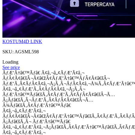
KOSTUM4D LINK
SKU: AGSML598
Loading
See price
ÃƒÆ’Ã†â€™Ãƒâ€ Ã¢â‚¬â„¢ÃƒÆ’Ã¢â‚¬
ÃƒÂ¢Ã¢â€šÂ¬Ã¢â€žÂ¢ÃƒÆ’Ã†â€™ÃƒÂ¢Ã¢â€šÂ¬
ÃƒÆ’Ã‚Â¢ÃƒÂ¢Ã¢â‚¬Å¡Ã‚Â¬ÃƒÂ¢Ã¢â‚¬Å¾Ã‚Â¢ÃƒÆ’Ã†â€
Ã¢â‚¬â„¢ÃƒÆ’Ã‚Â¢ÃƒÂ¢Ã¢â‚¬Å¡Ã‚Â¬
ÃƒÆ’Ã†â€™Ãƒâ€šÃ‚Â¢ÃƒÆ’Ã‚Â¢ÃƒÂ¢Ã¢â€šÂ¬Ã…
Â¡Ãƒâ€šÃ‚Â¬ÃƒÆ’Ã‚Â¢ÃƒÂ¢Ã¢â€šÂ¬Ã…
Â¾Ãƒâ€šÃ‚Â¢ÃƒÆ’Ã†â€™Ãƒâ€
Ã¢â‚¬â„¢ÃƒÆ’Ã¢â‚¬
ÃƒÂ¢Ã¢â€šÂ¬Ã¢â€žÂ¢ÃƒÆ’Ã†â€™Ãƒâ€šÃ‚Â¢ÃƒÆ’Ã‚Â¢Ãƒ
Â¡Ãƒâ€šÃ‚Â¬ ÃƒÆ’Ã†â€™Ãƒâ€
Ã¢â‚¬â„¢ÃƒÆ’Ã¢â‚¬Å¡Ãƒâ€šÃ‚Â¢ÃƒÆ’Ã†â€™Ãƒâ€šÃ‚Â¢ÃƒÆ
Ã¢â‚¬â„¢ÃƒÆ’Ã¢â‚¬