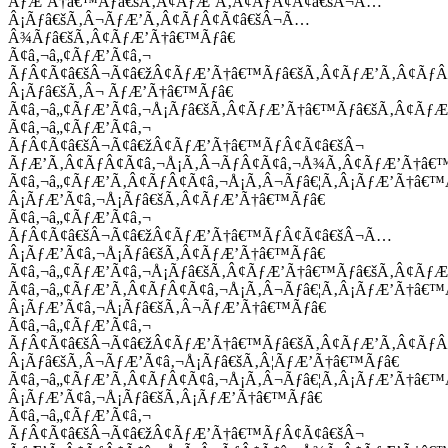
ÃƒÆ’Ã†â€™Ãƒâ€šÃ‚Â¢ÃƒÆ’Ã‚Â¢ÃƒÂ¢Ã¢â€šÂ¬Ã…
Â¡Ãƒâ€šÃ‚Â¬ÃƒÆ’Ã‚Â¢ÃƒÂ¢Ã¢â€šÂ¬Ã…
Â¾Ãƒâ€šÃ‚Â¢ÃƒÆ’Ã†â€™Ãƒâ€
Ã¢â‚¬â„¢ÃƒÆ’Ã¢â‚¬
ÃƒÂ¢Ã¢â€šÂ¬Ã¢â€žÂ¢ÃƒÆ’Ã†â€™Ãƒâ€šÃ‚Â¢ÃƒÆ’Ã‚Â¢Ãƒ
Â¡Ãƒâ€šÃ‚Â¬ ÃƒÆ’Ã†â€™Ãƒâ€
Ã¢â‚¬â„¢ÃƒÆ’Ã¢â‚¬Å¡Ãƒâ€šÃ‚Â¢ÃƒÆ’Ã†â€™Ãƒâ€šÃ‚Â¢ÃƒÆ
Ã¢â‚¬â„¢ÃƒÆ’Ã¢â‚¬
ÃƒÂ¢Ã¢â€šÂ¬Ã¢â€žÂ¢ÃƒÆ’Ã†â€™ÃƒÂ¢Ã¢â€šÂ¬
ÃƒÆ’Ã‚Â¢ÃƒÂ¢Ã¢â‚¬Å¡Ã‚Â¬ÃƒÂ¢Ã¢â‚¬Å¾Ã‚Â¢ÃƒÆ’Ã†â€
Ã¢â‚¬â„¢ÃƒÆ’Ã‚Â¢ÃƒÂ¢Ã¢â‚¬Å¡Ã‚Â¬Ãƒâ€¦Ã‚Â¡ÃƒÆ’Ã†â€
Â¡ÃƒÆ’Ã¢â‚¬Å¡Ãƒâ€šÃ‚Â¢ÃƒÆ’Ã†â€™Ãƒâ€
Ã¢â‚¬â„¢ÃƒÆ’Ã¢â‚¬
ÃƒÂ¢Ã¢â€šÂ¬Ã¢â€žÂ¢ÃƒÆ’Ã†â€™ÃƒÂ¢Ã¢â€šÂ¬Ã…
Â¡ÃƒÆ’Ã¢â‚¬Å¡Ãƒâ€šÃ‚Â¢ÃƒÆ’Ã†â€™Ãƒâ€
Ã¢â‚¬â„¢ÃƒÆ’Ã¢â‚¬Å¡Ãƒâ€šÃ‚Â¢ÃƒÆ’Ã†â€™Ãƒâ€šÃ‚Â¢ÃƒÆ
Ã¢â‚¬â„¢ÃƒÆ’Ã‚Â¢ÃƒÂ¢Ã¢â‚¬Å¡Ã‚Â¬Ãƒâ€¦Ã‚Â¡ÃƒÆ’Ã†â€
Â¡ÃƒÆ’Ã¢â‚¬Å¡Ãƒâ€šÃ‚Â¬ÃƒÆ’Ã†â€™Ãƒâ€
Ã¢â‚¬â„¢ÃƒÆ’Ã¢â‚¬
ÃƒÂ¢Ã¢â€šÂ¬Ã¢â€žÂ¢ÃƒÆ’Ã†â€™Ãƒâ€šÃ‚Â¢ÃƒÆ’Ã‚Â¢Ãƒ
Â¡Ãƒâ€šÃ‚Â¬ÃƒÆ’Ã¢â‚¬Å¡Ãƒâ€šÃ‚Â¦ÃƒÆ’Ã†â€™Ãƒâ€
Ã¢â‚¬â„¢ÃƒÆ’Ã‚Â¢ÃƒÂ¢Ã¢â‚¬Å¡Ã‚Â¬Ãƒâ€¦Ã‚Â¡ÃƒÆ’Ã†â€
Â¡ÃƒÆ’Ã¢â‚¬Å¡Ãƒâ€šÃ‚Â¡ÃƒÆ’Ã†â€™Ãƒâ€
Ã¢â‚¬â„¢ÃƒÆ’Ã¢â‚¬
ÃƒÂ¢Ã¢â€šÂ¬Ã¢â€žÂ¢ÃƒÆ’Ã†â€™ÃƒÂ¢Ã¢â€šÂ¬