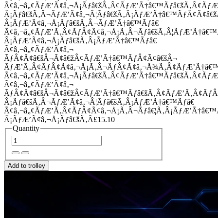
Ã¢â‚¬â„¢ÃƒÆ’Ã¢â‚¬Å¡Ãƒâ€šÃ‚Â¢ÃƒÆ’Ã†â€™Ãƒâ€šÃ‚Â¢Ãƒ
Â¡Ãƒâ€šÃ‚Â¬ÃƒÆ’Ã¢â‚¬Â¦Ãƒâ€šÃ‚Â¡ÃƒÆ’Ã†â€™ÃƒÂ¢Ã¢â
Â¡ÃƒÆ’Ã¢â‚¬Å¡Ãƒâ€šÃ‚Â¬ÃƒÆ’Ã†â€™Ãƒâ€
Ã¢â‚¬â„¢ÃƒÆ’Ã‚Â¢ÃƒÂ¢Ã¢â‚¬Å¡Ã‚Â¬Ãƒâ€šÃ‚Â¦ÃƒÆ’Ã†â€
Â¡ÃƒÆ’Ã¢â‚¬Å¡Ãƒâ€šÃ‚Â¡ÃƒÆ’Ã†â€™Ãƒâ€
Ã¢â‚¬â„¢ÃƒÆ’Ã¢â‚¬
ÃƒÂ¢Ã¢â€šÂ¬Ã¢â€žÂ¢ÃƒÆ’Ã†â€™ÃƒÂ¢Ã¢â€šÂ¬
ÃƒÆ’Ã‚Â¢ÃƒÂ¢Ã¢â‚¬Å¡Ã‚Â¬ÃƒÂ¢Ã¢â‚¬Å¾Ã‚Â¢ÃƒÆ’Ã†â€
Ã¢â‚¬â„¢ÃƒÆ’Ã¢â‚¬Å¡Ãƒâ€šÃ‚Â¢ÃƒÆ’Ã†â€™Ãƒâ€šÃ‚Â¢ÃƒÆ
Ã¢â‚¬â„¢ÃƒÆ’Ã¢â‚¬
ÃƒÂ¢Ã¢â€šÂ¬Ã¢â€žÂ¢ÃƒÆ’Ã†â€™Ãƒâ€šÃ‚Â¢ÃƒÆ’Ã‚Â¢Ãƒ
Â¡Ãƒâ€šÃ‚Â¬ÃƒÆ’Ã¢â‚¬Â¦Ãƒâ€šÃ‚Â¡ÃƒÆ’Ã†â€™Ãƒâ€
Ã¢â‚¬â„¢ÃƒÆ’Ã‚Â¢ÃƒÂ¢Ã¢â‚¬Å¡Ã‚Â¬Ãƒâ€¦Ã‚Â¡ÃƒÆ’Ã†â€
Â¡ÃƒÆ’Ã¢â‚¬Å¡Ãƒâ€šÃ‚Â£15.10
Quantity
Add to trolley