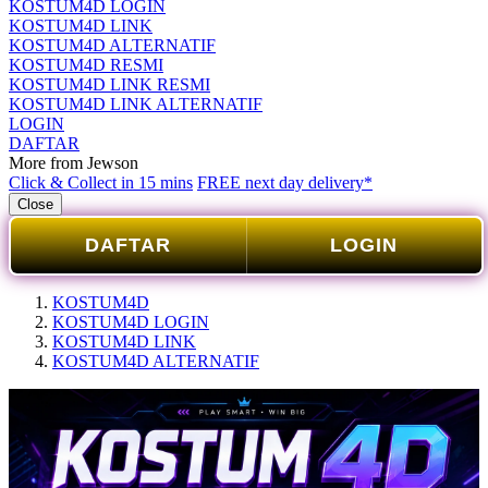
KOSTUM4D LOGIN
KOSTUM4D LINK
KOSTUM4D ALTERNATIF
KOSTUM4D RESMI
KOSTUM4D LINK RESMI
KOSTUM4D LINK ALTERNATIF
LOGIN
DAFTAR
More from Jewson
Click & Collect in 15 mins
FREE next day delivery*
Close
DAFTAR
LOGIN
KOSTUM4D
KOSTUM4D LOGIN
KOSTUM4D LINK
KOSTUM4D ALTERNATIF