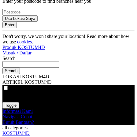
Enter your postcode to find branches near you.
Use Lokasi Saya
Enter
Don't worry, we won't share your location! Read more about how
we use
cookies
.
Produk KOSTUM4D
Masuk / Daftar
Search
Search
LOKASI KOSTUM4D
ARTIKEL KOSTUM4D
VAT
EX
INC
Toggle
Informasi Kami
Navigasi Cepat
Butuh Bantuan?
all categories
KOSTUM4D