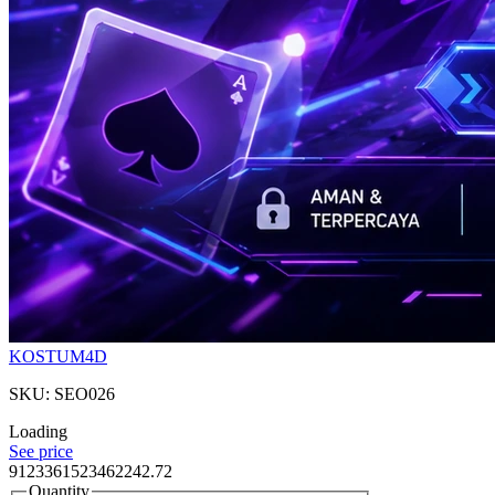
KOSTUM4D
SKU: SEO026
Loading
See price
9123361523462242.72
Quantity