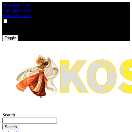
Informasi Kami
Navigasi Cepat
Butuh Bantuan?
VAT
EX
INC
Toggle
Search
Search