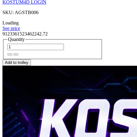
KOSTUM4D LOGIN
SKU: AGSTB006
Loading
See price
9123361523462242.72
Quantity
Add to trolley