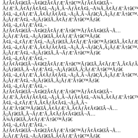
ÃƒÂ¢Ã¢â€šÂ¬Ã¢â€žÂ¢ÃƒÆ’Ã†â€™ÃƒÂ¢Ã¢â€šÂ¬
ÃƒÆ’Ã‚Â¢ÃƒÂ¢Ã¢â‚¬Å¡Ã‚Â¬ÃƒÂ¢Ã¢â‚¬Å¾Ã‚Â¢ÃƒÆ’Ã†â€
Ã¢â‚¬â„¢ÃƒÆ’Ã‚Â¢ÃƒÂ¢Ã¢â‚¬Å¡Ã‚Â¬Ãƒâ€¦Ã‚Â¡ÃƒÆ’Ã†â€
Â¡ÃƒÆ’Ã¢â‚¬Å¡Ãƒâ€šÃ‚Â¢ÃƒÆ’Ã†â€™Ãƒâ€
Ã¢â‚¬â„¢ÃƒÆ’Ã¢â‚¬
ÃƒÂ¢Ã¢â€šÂ¬Ã¢â€žÂ¢ÃƒÆ’Ã†â€™ÃƒÂ¢Ã¢â€šÂ¬Ã…
Â¡ÃƒÆ’Ã¢â‚¬Å¡Ãƒâ€šÃ‚Â¢ÃƒÆ’Ã†â€™Ãƒâ€
Ã¢â‚¬â„¢ÃƒÆ’Ã¢â‚¬Å¡Ãƒâ€šÃ‚Â¢ÃƒÆ’Ã†â€™Ãƒâ€šÃ‚Â¢ÃƒÆ
Ã¢â‚¬â„¢ÃƒÆ’Ã‚Â¢ÃƒÂ¢Ã¢â‚¬Å¡Ã‚Â¬Ãƒâ€¦Ã‚Â¡ÃƒÆ’Ã†â€
Â¡ÃƒÆ’Ã¢â‚¬Å¡Ãƒâ€šÃ‚Â¬ÃƒÆ’Ã†â€™Ãƒâ€
Ã¢â‚¬â„¢ÃƒÆ’Ã¢â‚¬
ÃƒÂ¢Ã¢â€šÂ¬Ã¢â€žÂ¢ÃƒÆ’Ã†â€™Ãƒâ€šÃ‚Â¢ÃƒÆ’Ã‚Â¢Ãƒ
Â¡Ãƒâ€šÃ‚Â¬ÃƒÆ’Ã¢â‚¬Å¡Ãƒâ€šÃ‚Â¦ÃƒÆ’Ã†â€™Ãƒâ€
Ã¢â‚¬â„¢ÃƒÆ’Ã‚Â¢ÃƒÂ¢Ã¢â‚¬Å¡Ã‚Â¬Ãƒâ€¦Ã‚Â¡ÃƒÆ’Ã†â€
Â¡ÃƒÆ’Ã¢â‚¬Å¡Ãƒâ€šÃ‚Â¡ÃƒÆ’Ã†â€™Ãƒâ€
Ã¢â‚¬â„¢ÃƒÆ’Ã¢â‚¬
ÃƒÂ¢Ã¢â€šÂ¬Ã¢â€žÂ¢ÃƒÆ’Ã†â€™ÃƒÂ¢Ã¢â€šÂ¬
ÃƒÆ’Ã‚Â¢ÃƒÂ¢Ã¢â‚¬Å¡Ã‚Â¬ÃƒÂ¢Ã¢â‚¬Å¾Ã‚Â¢ÃƒÆ’Ã†â€
Ã¢â‚¬â„¢ÃƒÆ’Ã‚Â¢ÃƒÂ¢Ã¢â‚¬Å¡Ã‚Â¬
ÃƒÆ’Ã†â€™Ãƒâ€šÃ‚Â¢ÃƒÆ’Ã‚Â¢ÃƒÂ¢Ã¢â€šÂ¬Ã…
Â¡Ãƒâ€šÃ‚Â¬ÃƒÆ’Ã‚Â¢ÃƒÂ¢Ã¢â€šÂ¬Ã…
Â¾Ãƒâ€šÃ‚Â¢ÃƒÆ’Ã†â€™Ãƒâ€
Ã¢â‚¬â„¢ÃƒÆ’Ã¢â‚¬
ÃƒÂ¢Ã¢â€šÂ¬Ã¢â€žÂ¢ÃƒÆ’Ã†â€™ÃƒÂ¢Ã¢â€šÂ¬Ã…
Â¡ÃƒÆ’Ã¢â‚¬Å¡Ãƒâ€šÃ‚Â¢ÃƒÆ’Ã†â€™Ãƒâ€