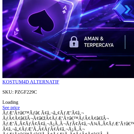
KOSTUM4D ALTERNATIF
SKU: PZGF229C
Loading
See price
ÃƒÆ’Ã†â€™Ãƒâ€ Ã¢â‚¬â„¢ÃƒÆ’Ã¢â‚¬
ÃƒÂ¢Ã¢â€šÂ¬Ã¢â€žÂ¢ÃƒÆ’Ã†â€™ÃƒÂ¢Ã¢â€šÂ¬
ÃƒÆ’Ã‚Â¢ÃƒÂ¢Ã¢â‚¬Å¡Ã‚Â¬ÃƒÂ¢Ã¢â‚¬Å¾Ã‚Â¢ÃƒÆ’Ã†â€
Ã¢â‚¬â„¢ÃƒÆ’Ã‚Â¢ÃƒÂ¢Ã¢â‚¬Å¡Ã‚Â¬