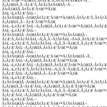
ÃƒÆ’Ã†â€™Ãƒâ€šÃ‚Â¢ÃƒÆ’Ã‚Â¢ÃƒÂ¢Ã¢â€šÂ¬Ã…
Â¡Ãƒâ€šÃ‚Â¬ÃƒÆ’Ã‚Â¢ÃƒÂ¢Ã¢â€šÂ¬Ã…
Â¾Ãƒâ€šÃ‚Â¢ÃƒÆ’Ã†â€™Ãƒâ€
Ã¢â‚¬â„¢ÃƒÆ’Ã¢â‚¬
ÃƒÂ¢Ã¢â€šÂ¬Ã¢â€žÂ¢ÃƒÆ’Ã†â€™Ãƒâ€šÃ‚Â¢ÃƒÆ’Ã‚Â¢Ãƒ
Â¡Ãƒâ€šÃ‚Â¬ ÃƒÆ’Ã†â€™Ãƒâ€
Ã¢â‚¬â„¢ÃƒÆ’Ã¢â‚¬Å¡Ãƒâ€šÃ‚Â¢ÃƒÆ’Ã†â€™Ãƒâ€šÃ‚Â¢ÃƒÆ
Ã¢â‚¬â„¢ÃƒÆ’Ã¢â‚¬
ÃƒÂ¢Ã¢â€šÂ¬Ã¢â€žÂ¢ÃƒÆ’Ã†â€™ÃƒÂ¢Ã¢â€šÂ¬
ÃƒÆ’Ã‚Â¢ÃƒÂ¢Ã¢â‚¬Å¡Ã‚Â¬ÃƒÂ¢Ã¢â‚¬Å¾Ã‚Â¢ÃƒÆ’Ã†â€
Ã¢â‚¬â„¢ÃƒÆ’Ã‚Â¢ÃƒÂ¢Ã¢â‚¬Å¡Ã‚Â¬Ãƒâ€¦Ã‚Â¡ÃƒÆ’Ã†â€
Â¡ÃƒÆ’Ã¢â‚¬Å¡Ãƒâ€šÃ‚Â¢ÃƒÆ’Ã†â€™Ãƒâ€
Ã¢â‚¬â„¢ÃƒÆ’Ã¢â‚¬
ÃƒÂ¢Ã¢â€šÂ¬Ã¢â€žÂ¢ÃƒÆ’Ã†â€™ÃƒÂ¢Ã¢â€šÂ¬Ã…
Â¡ÃƒÆ’Ã¢â‚¬Å¡Ãƒâ€šÃ‚Â¢ÃƒÆ’Ã†â€™Ãƒâ€
Ã¢â‚¬â„¢ÃƒÆ’Ã¢â‚¬Å¡Ãƒâ€šÃ‚Â¢ÃƒÆ’Ã†â€™Ãƒâ€šÃ‚Â¢ÃƒÆ
Ã¢â‚¬â„¢ÃƒÆ’Ã‚Â¢ÃƒÂ¢Ã¢â‚¬Å¡Ã‚Â¬Ãƒâ€¦Ã‚Â¡ÃƒÆ’Ã†â€
Â¡ÃƒÆ’Ã¢â‚¬Å¡Ãƒâ€šÃ‚Â¬ÃƒÆ’Ã†â€™Ãƒâ€
Ã¢â‚¬â„¢ÃƒÆ’Ã¢â‚¬
ÃƒÂ¢Ã¢â€šÂ¬Ã¢â€žÂ¢ÃƒÆ’Ã†â€™Ãƒâ€šÃ‚Â¢ÃƒÆ’Ã‚Â¢Ãƒ
Â¡Ãƒâ€šÃ‚Â¬ÃƒÆ’Ã¢â‚¬Å¡Ãƒâ€šÃ‚Â¦ÃƒÆ’Ã†â€™Ãƒâ€
Ã¢â‚¬â„¢ÃƒÆ’Ã‚Â¢ÃƒÂ¢Ã¢â‚¬Å¡Ã‚Â¬Ãƒâ€¦Ã‚Â¡ÃƒÆ’Ã†â€
Â¡ÃƒÆ’Ã¢â‚¬Å¡Ãƒâ€šÃ‚Â¡ÃƒÆ’Ã†â€™Ãƒâ€
Ã¢â‚¬â„¢ÃƒÆ’Ã¢â‚¬
ÃƒÂ¢Ã¢â€šÂ¬Ã¢â€žÂ¢ÃƒÆ’Ã†â€™ÃƒÂ¢Ã¢â€šÂ¬