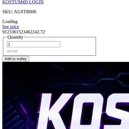
KOSTUM4D LOGIN
SKU: AGSTB006
Loading
See price
9123361523462242.72
Quantity
Add to trolley