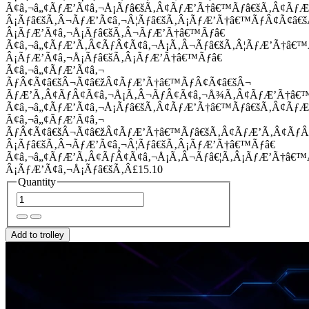
Ã¢â‚¬â„¢ÃƒÆ’Ã¢â‚¬Å¡Ãƒâ€šÃ‚Â¢ÃƒÆ’Ã†â€™Ãƒâ€šÃ‚Â¢Ãƒ
Â¡Ãƒâ€šÃ‚Â¬ÃƒÆ’Ã¢â‚¬Â¦Ãƒâ€šÃ‚Â¡ÃƒÆ’Ã†â€™ÃƒÂ¢Ã¢â
Â¡ÃƒÆ’Ã¢â‚¬Å¡Ãƒâ€šÃ‚Â¬ÃƒÆ’Ã†â€™Ãƒâ€
Ã¢â‚¬â„¢ÃƒÆ’Ã‚Â¢ÃƒÂ¢Ã¢â‚¬Å¡Ã‚Â¬Ãƒâ€šÃ‚Â¦ÃƒÆ’Ã†â€
Â¡ÃƒÆ’Ã¢â‚¬Å¡Ãƒâ€šÃ‚Â¡ÃƒÆ’Ã†â€™Ãƒâ€
Ã¢â‚¬â„¢ÃƒÆ’Ã¢â‚¬
ÃƒÂ¢Ã¢â€šÂ¬Ã¢â€žÂ¢ÃƒÆ’Ã†â€™ÃƒÂ¢Ã¢â€šÂ¬
ÃƒÆ’Ã‚Â¢ÃƒÂ¢Ã¢â‚¬Å¡Ã‚Â¬ÃƒÂ¢Ã¢â‚¬Å¾Ã‚Â¢ÃƒÆ’Ã†â€
Ã¢â‚¬â„¢ÃƒÆ’Ã¢â‚¬Å¡Ãƒâ€šÃ‚Â¢ÃƒÆ’Ã†â€™Ãƒâ€šÃ‚Â¢ÃƒÆ
Ã¢â‚¬â„¢ÃƒÆ’Ã¢â‚¬
ÃƒÂ¢Ã¢â€šÂ¬Ã¢â€žÂ¢ÃƒÆ’Ã†â€™Ãƒâ€šÃ‚Â¢ÃƒÆ’Ã‚Â¢Ãƒ
Â¡Ãƒâ€šÃ‚Â¬ÃƒÆ’Ã¢â‚¬Â¦Ãƒâ€šÃ‚Â¡ÃƒÆ’Ã†â€™Ãƒâ€
Ã¢â‚¬â„¢ÃƒÆ’Ã‚Â¢ÃƒÂ¢Ã¢â‚¬Å¡Ã‚Â¬Ãƒâ€¦Ã‚Â¡ÃƒÆ’Ã†â€
Â¡ÃƒÆ’Ã¢â‚¬Å¡Ãƒâ€šÃ‚Â£15.10
Quantity
Add to trolley