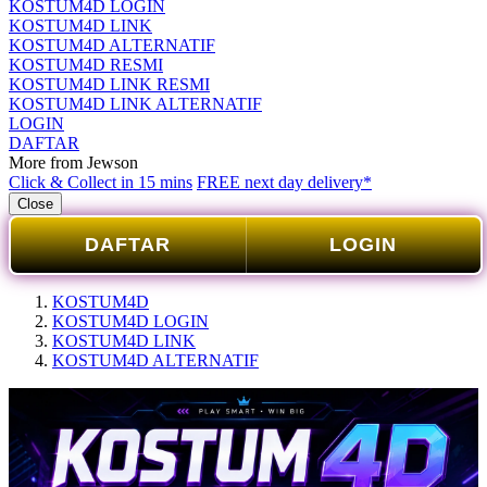
KOSTUM4D LOGIN
KOSTUM4D LINK
KOSTUM4D ALTERNATIF
KOSTUM4D RESMI
KOSTUM4D LINK RESMI
KOSTUM4D LINK ALTERNATIF
LOGIN
DAFTAR
More from Jewson
Click & Collect in 15 mins
FREE next day delivery*
Close
DAFTAR
LOGIN
KOSTUM4D
KOSTUM4D LOGIN
KOSTUM4D LINK
KOSTUM4D ALTERNATIF