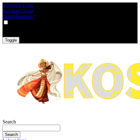
Informasi Kami
Navigasi Cepat
Butuh Bantuan?
VAT
EX
INC
Toggle
Search
Search