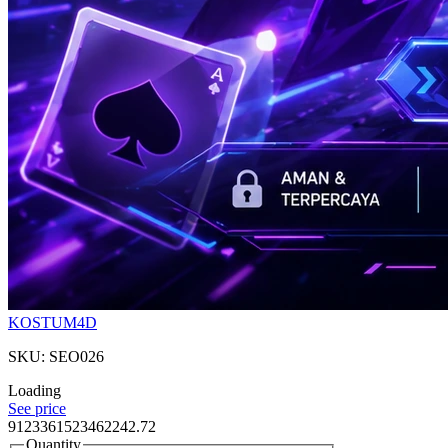
KOSTUM4D
SKU: SEO026
Loading
See price
9123361523462242.72
Quantity