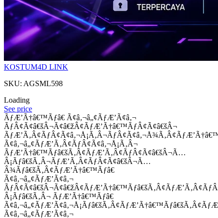
KOSTUM4D LINK
SKU: AGSML598
Loading
See price
ÃƒÆ’Ã†â€™Ãƒâ€ Ã¢â‚¬â„¢ÃƒÆ’Ã¢â‚¬
ÃƒÂ¢Ã¢â€šÂ¬Ã¢â€žÂ¢ÃƒÆ’Ã†â€™ÃƒÂ¢Ã¢â€šÂ¬
ÃƒÆ’Ã‚Â¢ÃƒÂ¢Ã¢â‚¬Å¡Ã‚Â¬ÃƒÂ¢Ã¢â‚¬Å¾Ã‚Â¢ÃƒÆ’Ã†â€
Ã¢â‚¬â„¢ÃƒÆ’Ã‚Â¢ÃƒÂ¢Ã¢â‚¬Å¡Ã‚Â¬
ÃƒÆ’Ã†â€™Ãƒâ€šÃ‚Â¢ÃƒÆ’Ã‚Â¢ÃƒÂ¢Ã¢â€šÂ¬Ã…
Â¡Ãƒâ€šÃ‚Â¬ÃƒÆ’Ã‚Â¢ÃƒÂ¢Ã¢â€šÂ¬Ã…
Â¾Ãƒâ€šÃ‚Â¢ÃƒÆ’Ã†â€™Ãƒâ€
Ã¢â‚¬â„¢ÃƒÆ’Ã¢â‚¬
ÃƒÂ¢Ã¢â€šÂ¬Ã¢â€žÂ¢ÃƒÆ’Ã†â€™Ãƒâ€šÃ‚Â¢ÃƒÆ’Ã‚Â¢Ãƒ
Â¡Ãƒâ€šÃ‚Â¬ ÃƒÆ’Ã†â€™Ãƒâ€
Ã¢â‚¬â„¢ÃƒÆ’Ã¢â‚¬Å¡Ãƒâ€šÃ‚Â¢ÃƒÆ’Ã†â€™Ãƒâ€šÃ‚Â¢ÃƒÆ
Ã¢â‚¬â„¢ÃƒÆ’Ã¢â‚¬