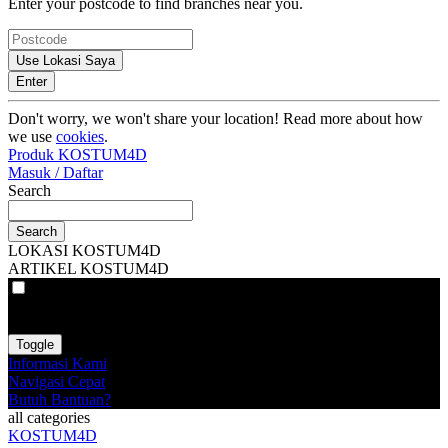
Enter your postcode to find branches near you.
Use Lokasi Saya
Enter
Don't worry, we won't share your location! Read more about how
we use
cookies
.
Produk KOSTUM4D
Masuk / Daftar
Search
Search
LOKASI KOSTUM4D
ARTIKEL KOSTUM4D
VAT
EX
INC
Toggle
Informasi Kami
Navigasi Cepat
Butuh Bantuan?
all categories
KOSTUM4D