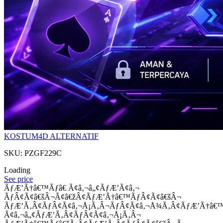
KOSTUM4D ALTERNATIF
SKU: PZGF229C
Loading
See price
ÃƒÆ’Ã†â€™Ãƒâ€ Ã¢â‚¬â„¢ÃƒÆ’Ã¢â‚¬
ÃƒÂ¢Ã¢â€šÂ¬Ã¢â€žÂ¢ÃƒÆ’Ã†â€™ÃƒÂ¢Ã¢â€šÂ¬
ÃƒÆ’Ã‚Â¢ÃƒÂ¢Ã¢â‚¬Å¡Ã‚Â¬ÃƒÂ¢Ã¢â‚¬Å¾Ã‚Â¢ÃƒÆ’Ã†â€
Ã¢â‚¬â„¢ÃƒÆ’Ã‚Â¢ÃƒÂ¢Ã¢â‚¬Å¡Ã‚Â¬