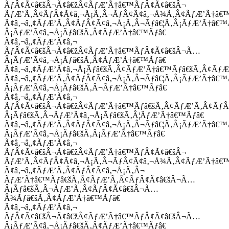
ÃƒÂ¢Ã¢â€šÂ¬Ã¢â€žÂ¢ÃƒÆ’Ã†â€™ÃƒÂ¢Ã¢â€šÂ¬
ÃƒÆ’Ã‚Â¢ÃƒÂ¢Ã¢â‚¬Å¡Ã‚Â¬ÃƒÂ¢Ã¢â‚¬Å¾Ã‚Â¢ÃƒÆ’Ã†â€
Ã¢â‚¬â„¢ÃƒÆ’Ã‚Â¢ÃƒÂ¢Ã¢â‚¬Å¡Ã‚Â¬Ãƒâ€¦Ã‚Â¡ÃƒÆ’Ã†â€
Â¡ÃƒÆ’Ã¢â‚¬Å¡Ãƒâ€šÃ‚Â¢ÃƒÆ’Ã†â€™Ãƒâ€
Ã¢â‚¬â„¢ÃƒÆ’Ã¢â‚¬
ÃƒÂ¢Ã¢â€šÂ¬Ã¢â€žÂ¢ÃƒÆ’Ã†â€™ÃƒÂ¢Ã¢â€šÂ¬Ã…
Â¡ÃƒÆ’Ã¢â‚¬Å¡Ãƒâ€šÃ‚Â¢ÃƒÆ’Ã†â€™Ãƒâ€
Ã¢â‚¬â„¢ÃƒÆ’Ã¢â‚¬Å¡Ãƒâ€šÃ‚Â¢ÃƒÆ’Ã†â€™Ãƒâ€šÃ‚Â¢ÃƒÆ
Ã¢â‚¬â„¢ÃƒÆ’Ã‚Â¢ÃƒÂ¢Ã¢â‚¬Å¡Ã‚Â¬Ãƒâ€¦Ã‚Â¡ÃƒÆ’Ã†â€
Â¡ÃƒÆ’Ã¢â‚¬Å¡Ãƒâ€šÃ‚Â¬ÃƒÆ’Ã†â€™Ãƒâ€
Ã¢â‚¬â„¢ÃƒÆ’Ã¢â‚¬
ÃƒÂ¢Ã¢â€šÂ¬Ã¢â€žÂ¢ÃƒÆ’Ã†â€™Ãƒâ€šÃ‚Â¢ÃƒÆ’Ã‚Â¢Ãƒ
Â¡Ãƒâ€šÃ‚Â¬ÃƒÆ’Ã¢â‚¬Å¡Ãƒâ€šÃ‚Â¦ÃƒÆ’Ã†â€™Ãƒâ€
Ã¢â‚¬â„¢ÃƒÆ’Ã‚Â¢ÃƒÂ¢Ã¢â‚¬Å¡Ã‚Â¬Ãƒâ€¦Ã‚Â¡ÃƒÆ’Ã†â€
Â¡ÃƒÆ’Ã¢â‚¬Å¡Ãƒâ€šÃ‚Â¡ÃƒÆ’Ã†â€™Ãƒâ€
Ã¢â‚¬â„¢ÃƒÆ’Ã¢â‚¬
ÃƒÂ¢Ã¢â€šÂ¬Ã¢â€žÂ¢ÃƒÆ’Ã†â€™ÃƒÂ¢Ã¢â€šÂ¬
ÃƒÆ’Ã‚Â¢ÃƒÂ¢Ã¢â‚¬Å¡Ã‚Â¬ÃƒÂ¢Ã¢â‚¬Å¾Ã‚Â¢ÃƒÆ’Ã†â€
Ã¢â‚¬â„¢ÃƒÆ’Ã‚Â¢ÃƒÂ¢Ã¢â‚¬Å¡Ã‚Â¬
ÃƒÆ’Ã†â€™Ãƒâ€šÃ‚Â¢ÃƒÆ’Ã‚Â¢ÃƒÂ¢Ã¢â€šÂ¬Ã…
Â¡Ãƒâ€šÃ‚Â¬ÃƒÆ’Ã‚Â¢ÃƒÂ¢Ã¢â€šÂ¬Ã…
Â¾Ãƒâ€šÃ‚Â¢ÃƒÆ’Ã†â€™Ãƒâ€
Ã¢â‚¬â„¢ÃƒÆ’Ã¢â‚¬
ÃƒÂ¢Ã¢â€šÂ¬Ã¢â€žÂ¢ÃƒÆ’Ã†â€™ÃƒÂ¢Ã¢â€šÂ¬Ã…
Â¡ÃƒÆ’Ã¢â‚¬Å¡Ãƒâ€šÃ‚Â¢ÃƒÆ’Ã†â€™Ãƒâ€