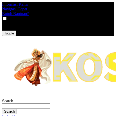
Informasi Kami
Navigasi Cepat
Butuh Bantuan?
VAT
EX
INC
Toggle
Search
Search