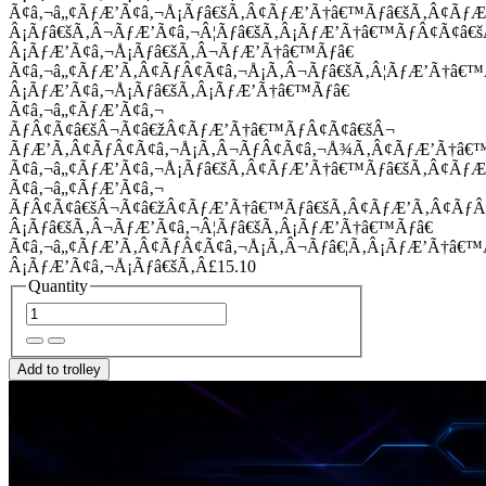
Ã¢â‚¬â„¢ÃƒÆ’Ã¢â‚¬Å¡Ãƒâ€šÃ‚Â¢ÃƒÆ’Ã†â€™Ãƒâ€šÃ‚Â¢Ãƒ
Â¡Ãƒâ€šÃ‚Â¬ÃƒÆ’Ã¢â‚¬Â¦Ãƒâ€šÃ‚Â¡ÃƒÆ’Ã†â€™ÃƒÂ¢Ã¢â
Â¡ÃƒÆ’Ã¢â‚¬Å¡Ãƒâ€šÃ‚Â¬ÃƒÆ’Ã†â€™Ãƒâ€
Ã¢â‚¬â„¢ÃƒÆ’Ã‚Â¢ÃƒÂ¢Ã¢â‚¬Å¡Ã‚Â¬Ãƒâ€šÃ‚Â¦ÃƒÆ’Ã†â€
Â¡ÃƒÆ’Ã¢â‚¬Å¡Ãƒâ€šÃ‚Â¡ÃƒÆ’Ã†â€™Ãƒâ€
Ã¢â‚¬â„¢ÃƒÆ’Ã¢â‚¬
ÃƒÂ¢Ã¢â€šÂ¬Ã¢â€žÂ¢ÃƒÆ’Ã†â€™ÃƒÂ¢Ã¢â€šÂ¬
ÃƒÆ’Ã‚Â¢ÃƒÂ¢Ã¢â‚¬Å¡Ã‚Â¬ÃƒÂ¢Ã¢â‚¬Å¾Ã‚Â¢ÃƒÆ’Ã†â€
Ã¢â‚¬â„¢ÃƒÆ’Ã¢â‚¬Å¡Ãƒâ€šÃ‚Â¢ÃƒÆ’Ã†â€™Ãƒâ€šÃ‚Â¢ÃƒÆ
Ã¢â‚¬â„¢ÃƒÆ’Ã¢â‚¬
ÃƒÂ¢Ã¢â€šÂ¬Ã¢â€žÂ¢ÃƒÆ’Ã†â€™Ãƒâ€šÃ‚Â¢ÃƒÆ’Ã‚Â¢Ãƒ
Â¡Ãƒâ€šÃ‚Â¬ÃƒÆ’Ã¢â‚¬Â¦Ãƒâ€šÃ‚Â¡ÃƒÆ’Ã†â€™Ãƒâ€
Ã¢â‚¬â„¢ÃƒÆ’Ã‚Â¢ÃƒÂ¢Ã¢â‚¬Å¡Ã‚Â¬Ãƒâ€¦Ã‚Â¡ÃƒÆ’Ã†â€
Â¡ÃƒÆ’Ã¢â‚¬Å¡Ãƒâ€šÃ‚Â£15.10
Quantity
Add to trolley