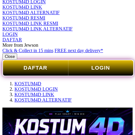
KOSTUM4D LOGIN
KOSTUM4D LINK
KOSTUM4D ALTERNATIF
KOSTUM4D RESMI
KOSTUM4D LINK RESMI
KOSTUM4D LINK ALTERNATIF
LOGIN
DAFTAR
More from Jewson
Click & Collect in 15 mins
FREE next day delivery*
Close
DAFTAR
LOGIN
KOSTUM4D
KOSTUM4D LOGIN
KOSTUM4D LINK
KOSTUM4D ALTERNATIF