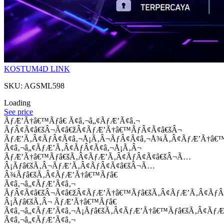
KOSTUM4D LINK
SKU: AGSML598
Loading
See price
ÃƒÆ’Ã†â€™Ãƒâ€ Ã¢â‚¬â„¢ÃƒÆ’Ã¢â‚¬
ÃƒÂ¢Ã¢â€šÂ¬Ã¢â€žÂ¢ÃƒÆ’Ã†â€™ÃƒÂ¢Ã¢â€šÂ¬
ÃƒÆ’Ã‚Â¢ÃƒÂ¢Ã¢â‚¬Å¡Ã‚Â¬ÃƒÂ¢Ã¢â‚¬Å¾Ã‚Â¢ÃƒÆ’Ã†â€
Ã¢â‚¬â„¢ÃƒÆ’Ã‚Â¢ÃƒÂ¢Ã¢â‚¬Å¡Ã‚Â¬
ÃƒÆ’Ã†â€™Ãƒâ€šÃ‚Â¢ÃƒÆ’Ã‚Â¢ÃƒÂ¢Ã¢â€šÂ¬Ã…
Â¡Ãƒâ€šÃ‚Â¬ÃƒÆ’Ã‚Â¢ÃƒÂ¢Ã¢â€šÂ¬Ã…
Â¾Ãƒâ€šÃ‚Â¢ÃƒÆ’Ã†â€™Ãƒâ€
Ã¢â‚¬â„¢ÃƒÆ’Ã¢â‚¬
ÃƒÂ¢Ã¢â€šÂ¬Ã¢â€žÂ¢ÃƒÆ’Ã†â€™Ãƒâ€šÃ‚Â¢ÃƒÆ’Ã‚Â¢Ãƒ
Â¡Ãƒâ€šÃ‚Â¬ ÃƒÆ’Ã†â€™Ãƒâ€
Ã¢â‚¬â„¢ÃƒÆ’Ã¢â‚¬Å¡Ãƒâ€šÃ‚Â¢ÃƒÆ’Ã†â€™Ãƒâ€šÃ‚Â¢ÃƒÆ
Ã¢â‚¬â„¢ÃƒÆ’Ã¢â‚¬