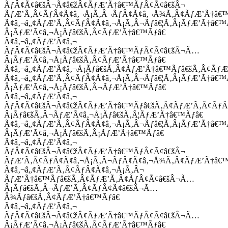
ÃƒÂ¢Ã¢â€šÂ¬Ã¢â€žÂ¢ÃƒÆ’Ã†â€™ÃƒÂ¢Ã¢â€šÂ¬
ÃƒÆ’Ã‚Â¢ÃƒÂ¢Ã¢â‚¬Å¡Ã‚Â¬ÃƒÂ¢Ã¢â‚¬Å¾Ã‚Â¢ÃƒÆ’Ã†â€
Ã¢â‚¬â„¢ÃƒÆ’Ã‚Â¢ÃƒÂ¢Ã¢â‚¬Å¡Ã‚Â¬Ãƒâ€¦Ã‚Â¡ÃƒÆ’Ã†â€
Â¡ÃƒÆ’Ã¢â‚¬Å¡Ãƒâ€šÃ‚Â¢ÃƒÆ’Ã†â€™Ãƒâ€
Ã¢â‚¬â„¢ÃƒÆ’Ã¢â‚¬
ÃƒÂ¢Ã¢â€šÂ¬Ã¢â€žÂ¢ÃƒÆ’Ã†â€™ÃƒÂ¢Ã¢â€šÂ¬Ã…
Â¡ÃƒÆ’Ã¢â‚¬Å¡Ãƒâ€šÃ‚Â¢ÃƒÆ’Ã†â€™Ãƒâ€
Ã¢â‚¬â„¢ÃƒÆ’Ã¢â‚¬Å¡Ãƒâ€šÃ‚Â¢ÃƒÆ’Ã†â€™Ãƒâ€šÃ‚Â¢ÃƒÆ
Ã¢â‚¬â„¢ÃƒÆ’Ã‚Â¢ÃƒÂ¢Ã¢â‚¬Å¡Ã‚Â¬Ãƒâ€¦Ã‚Â¡ÃƒÆ’Ã†â€
Â¡ÃƒÆ’Ã¢â‚¬Å¡Ãƒâ€šÃ‚Â¬ÃƒÆ’Ã†â€™Ãƒâ€
Ã¢â‚¬â„¢ÃƒÆ’Ã¢â‚¬
ÃƒÂ¢Ã¢â€šÂ¬Ã¢â€žÂ¢ÃƒÆ’Ã†â€™Ãƒâ€šÃ‚Â¢ÃƒÆ’Ã‚Â¢Ãƒ
Â¡Ãƒâ€šÃ‚Â¬ÃƒÆ’Ã¢â‚¬Å¡Ãƒâ€šÃ‚Â¦ÃƒÆ’Ã†â€™Ãƒâ€
Ã¢â‚¬â„¢ÃƒÆ’Ã‚Â¢ÃƒÂ¢Ã¢â‚¬Å¡Ã‚Â¬Ãƒâ€¦Ã‚Â¡ÃƒÆ’Ã†â€
Â¡ÃƒÆ’Ã¢â‚¬Å¡Ãƒâ€šÃ‚Â¡ÃƒÆ’Ã†â€™Ãƒâ€
Ã¢â‚¬â„¢ÃƒÆ’Ã¢â‚¬
ÃƒÂ¢Ã¢â€šÂ¬Ã¢â€žÂ¢ÃƒÆ’Ã†â€™ÃƒÂ¢Ã¢â€šÂ¬
ÃƒÆ’Ã‚Â¢ÃƒÂ¢Ã¢â‚¬Å¡Ã‚Â¬ÃƒÂ¢Ã¢â‚¬Å¾Ã‚Â¢ÃƒÆ’Ã†â€
Ã¢â‚¬â„¢ÃƒÆ’Ã‚Â¢ÃƒÂ¢Ã¢â‚¬Å¡Ã‚Â¬
ÃƒÆ’Ã†â€™Ãƒâ€šÃ‚Â¢ÃƒÆ’Ã‚Â¢ÃƒÂ¢Ã¢â€šÂ¬Ã…
Â¡Ãƒâ€šÃ‚Â¬ÃƒÆ’Ã‚Â¢ÃƒÂ¢Ã¢â€šÂ¬Ã…
Â¾Ãƒâ€šÃ‚Â¢ÃƒÆ’Ã†â€™Ãƒâ€
Ã¢â‚¬â„¢ÃƒÆ’Ã¢â‚¬
ÃƒÂ¢Ã¢â€šÂ¬Ã¢â€žÂ¢ÃƒÆ’Ã†â€™ÃƒÂ¢Ã¢â€šÂ¬Ã…
Â¡ÃƒÆ’Ã¢â‚¬Å¡Ãƒâ€šÃ‚Â¢ÃƒÆ’Ã†â€™Ãƒâ€