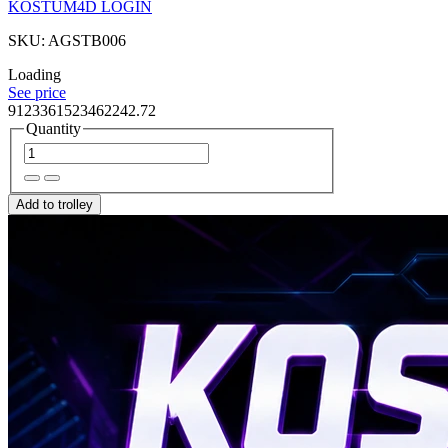
KOSTUM4D LOGIN
SKU: AGSTB006
Loading
See price
9123361523462242.72
Quantity
Add to trolley