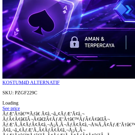
KOSTUM4D ALTERNATIF
SKU: PZGF229C
Loading
See price
ÃƒÆ’Ã†â€™Ãƒâ€ Ã¢â‚¬â„¢ÃƒÆ’Ã¢â‚¬
ÃƒÂ¢Ã¢â€šÂ¬Ã¢â€žÂ¢ÃƒÆ’Ã†â€™ÃƒÂ¢Ã¢â€šÂ¬
ÃƒÆ’Ã‚Â¢ÃƒÂ¢Ã¢â‚¬Å¡Ã‚Â¬ÃƒÂ¢Ã¢â‚¬Å¾Ã‚Â¢ÃƒÆ’Ã†â€
Ã¢â‚¬â„¢ÃƒÆ’Ã‚Â¢ÃƒÂ¢Ã¢â‚¬Å¡Ã‚Â¬