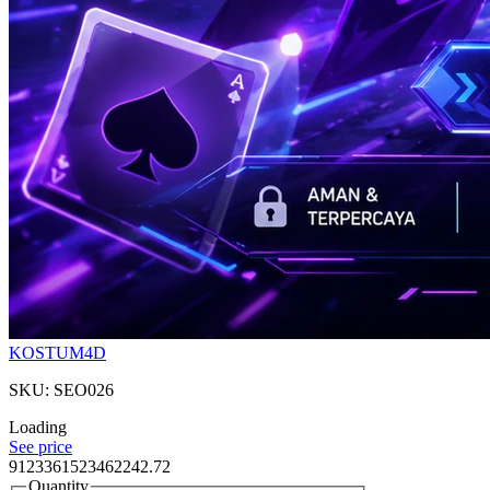
KOSTUM4D
SKU: SEO026
Loading
See price
9123361523462242.72
Quantity