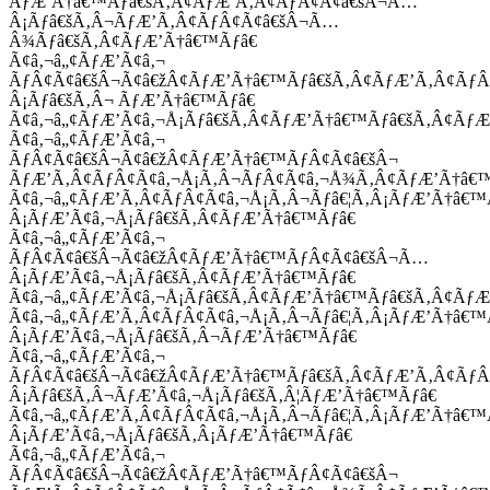
ÃƒÆ’Ã†â€™Ãƒâ€šÃ‚Â¢ÃƒÆ’Ã‚Â¢ÃƒÂ¢Ã¢â€šÂ¬Ã…
Â¡Ãƒâ€šÃ‚Â¬ÃƒÆ’Ã‚Â¢ÃƒÂ¢Ã¢â€šÂ¬Ã…
Â¾Ãƒâ€šÃ‚Â¢ÃƒÆ’Ã†â€™Ãƒâ€
Ã¢â‚¬â„¢ÃƒÆ’Ã¢â‚¬
ÃƒÂ¢Ã¢â€šÂ¬Ã¢â€žÂ¢ÃƒÆ’Ã†â€™Ãƒâ€šÃ‚Â¢ÃƒÆ’Ã‚Â¢Ãƒ
Â¡Ãƒâ€šÃ‚Â¬ ÃƒÆ’Ã†â€™Ãƒâ€
Ã¢â‚¬â„¢ÃƒÆ’Ã¢â‚¬Å¡Ãƒâ€šÃ‚Â¢ÃƒÆ’Ã†â€™Ãƒâ€šÃ‚Â¢ÃƒÆ
Ã¢â‚¬â„¢ÃƒÆ’Ã¢â‚¬
ÃƒÂ¢Ã¢â€šÂ¬Ã¢â€žÂ¢ÃƒÆ’Ã†â€™ÃƒÂ¢Ã¢â€šÂ¬
ÃƒÆ’Ã‚Â¢ÃƒÂ¢Ã¢â‚¬Å¡Ã‚Â¬ÃƒÂ¢Ã¢â‚¬Å¾Ã‚Â¢ÃƒÆ’Ã†â€
Ã¢â‚¬â„¢ÃƒÆ’Ã‚Â¢ÃƒÂ¢Ã¢â‚¬Å¡Ã‚Â¬Ãƒâ€¦Ã‚Â¡ÃƒÆ’Ã†â€
Â¡ÃƒÆ’Ã¢â‚¬Å¡Ãƒâ€šÃ‚Â¢ÃƒÆ’Ã†â€™Ãƒâ€
Ã¢â‚¬â„¢ÃƒÆ’Ã¢â‚¬
ÃƒÂ¢Ã¢â€šÂ¬Ã¢â€žÂ¢ÃƒÆ’Ã†â€™ÃƒÂ¢Ã¢â€šÂ¬Ã…
Â¡ÃƒÆ’Ã¢â‚¬Å¡Ãƒâ€šÃ‚Â¢ÃƒÆ’Ã†â€™Ãƒâ€
Ã¢â‚¬â„¢ÃƒÆ’Ã¢â‚¬Å¡Ãƒâ€šÃ‚Â¢ÃƒÆ’Ã†â€™Ãƒâ€šÃ‚Â¢ÃƒÆ
Ã¢â‚¬â„¢ÃƒÆ’Ã‚Â¢ÃƒÂ¢Ã¢â‚¬Å¡Ã‚Â¬Ãƒâ€¦Ã‚Â¡ÃƒÆ’Ã†â€
Â¡ÃƒÆ’Ã¢â‚¬Å¡Ãƒâ€šÃ‚Â¬ÃƒÆ’Ã†â€™Ãƒâ€
Ã¢â‚¬â„¢ÃƒÆ’Ã¢â‚¬
ÃƒÂ¢Ã¢â€šÂ¬Ã¢â€žÂ¢ÃƒÆ’Ã†â€™Ãƒâ€šÃ‚Â¢ÃƒÆ’Ã‚Â¢Ãƒ
Â¡Ãƒâ€šÃ‚Â¬ÃƒÆ’Ã¢â‚¬Å¡Ãƒâ€šÃ‚Â¦ÃƒÆ’Ã†â€™Ãƒâ€
Ã¢â‚¬â„¢ÃƒÆ’Ã‚Â¢ÃƒÂ¢Ã¢â‚¬Å¡Ã‚Â¬Ãƒâ€¦Ã‚Â¡ÃƒÆ’Ã†â€
Â¡ÃƒÆ’Ã¢â‚¬Å¡Ãƒâ€šÃ‚Â¡ÃƒÆ’Ã†â€™Ãƒâ€
Ã¢â‚¬â„¢ÃƒÆ’Ã¢â‚¬
ÃƒÂ¢Ã¢â€šÂ¬Ã¢â€žÂ¢ÃƒÆ’Ã†â€™ÃƒÂ¢Ã¢â€šÂ¬