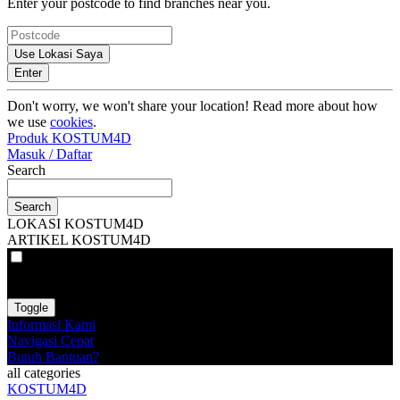
Enter your postcode to find branches near you.
Use Lokasi Saya
Enter
Don't worry, we won't share your location! Read more about how
we use
cookies
.
Produk KOSTUM4D
Masuk / Daftar
Search
Search
LOKASI KOSTUM4D
ARTIKEL KOSTUM4D
VAT
EX
INC
Toggle
Informasi Kami
Navigasi Cepat
Butuh Bantuan?
all categories
KOSTUM4D