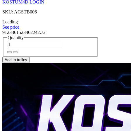
KOSTUM4D LOGIN
SKU: AGSTB006
Loading
See price
9123361523462242.72
Quantity
Add to trolley