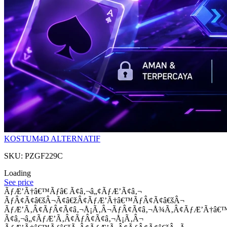
KOSTUM4D ALTERNATIF
SKU: PZGF229C
Loading
See price
ÃƒÆ’Ã†â€™Ãƒâ€ Ã¢â‚¬â„¢ÃƒÆ’Ã¢â‚¬
ÃƒÂ¢Ã¢â€šÂ¬Ã¢â€žÂ¢ÃƒÆ’Ã†â€™ÃƒÂ¢Ã¢â€šÂ¬
ÃƒÆ’Ã‚Â¢ÃƒÂ¢Ã¢â‚¬Å¡Ã‚Â¬ÃƒÂ¢Ã¢â‚¬Å¾Ã‚Â¢ÃƒÆ’Ã†â€
Ã¢â‚¬â„¢ÃƒÆ’Ã‚Â¢ÃƒÂ¢Ã¢â‚¬Å¡Ã‚Â¬