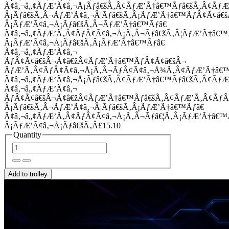
Ã¢â‚¬â„¢ÃƒÆ’Ã¢â‚¬Å¡Ãƒâ€šÃ‚Â¢ÃƒÆ’Ã†â€™Ãƒâ€šÃ‚Â¢Ãƒ
Â¡Ãƒâ€šÃ‚Â¬ÃƒÆ’Ã¢â‚¬Â¦Ãƒâ€šÃ‚Â¡ÃƒÆ’Ã†â€™ÃƒÂ¢Ã¢â
Â¡ÃƒÆ’Ã¢â‚¬Å¡Ãƒâ€šÃ‚Â¬ÃƒÆ’Ã†â€™Ãƒâ€
Ã¢â‚¬â„¢ÃƒÆ’Ã‚Â¢ÃƒÂ¢Ã¢â‚¬Å¡Ã‚Â¬Ãƒâ€šÃ‚Â¦ÃƒÆ’Ã†â€
Â¡ÃƒÆ’Ã¢â‚¬Å¡Ãƒâ€šÃ‚Â¡ÃƒÆ’Ã†â€™Ãƒâ€
Ã¢â‚¬â„¢ÃƒÆ’Ã¢â‚¬
ÃƒÂ¢Ã¢â€šÂ¬Ã¢â€žÂ¢ÃƒÆ’Ã†â€™ÃƒÂ¢Ã¢â€šÂ¬
ÃƒÆ’Ã‚Â¢ÃƒÂ¢Ã¢â‚¬Å¡Ã‚Â¬ÃƒÂ¢Ã¢â‚¬Å¾Ã‚Â¢ÃƒÆ’Ã†â€
Ã¢â‚¬â„¢ÃƒÆ’Ã¢â‚¬Å¡Ãƒâ€šÃ‚Â¢ÃƒÆ’Ã†â€™Ãƒâ€šÃ‚Â¢ÃƒÆ
Ã¢â‚¬â„¢ÃƒÆ’Ã¢â‚¬
ÃƒÂ¢Ã¢â€šÂ¬Ã¢â€žÂ¢ÃƒÆ’Ã†â€™Ãƒâ€šÃ‚Â¢ÃƒÆ’Ã‚Â¢Ãƒ
Â¡Ãƒâ€šÃ‚Â¬ÃƒÆ’Ã¢â‚¬Â¦Ãƒâ€šÃ‚Â¡ÃƒÆ’Ã†â€™Ãƒâ€
Ã¢â‚¬â„¢ÃƒÆ’Ã‚Â¢ÃƒÂ¢Ã¢â‚¬Å¡Ã‚Â¬Ãƒâ€¦Ã‚Â¡ÃƒÆ’Ã†â€
Â¡ÃƒÆ’Ã¢â‚¬Å¡Ãƒâ€šÃ‚Â£15.10
Quantity
Add to trolley