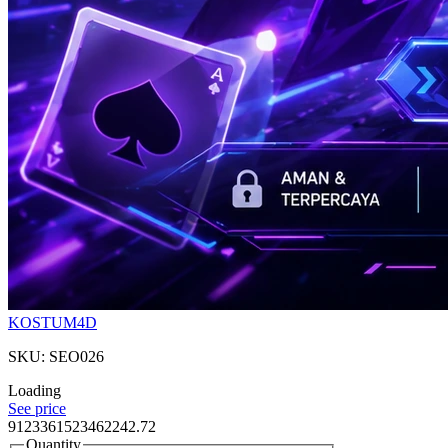
KOSTUM4D
SKU: SEO026
Loading
See price
9123361523462242.72
Quantity