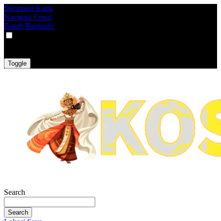
Informasi Kami
Navigasi Cepat
Butuh Bantuan?
VAT
EX
INC
Toggle
Search
Search