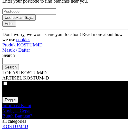
Enter your postcode to find branches near you.
Use Lokasi Saya
Enter
Don't worry, we won't share your location! Read more about how
we use
cookies
.
Produk KOSTUM4D
Masuk / Daftar
Search
Search
LOKASI KOSTUM4D
ARTIKEL KOSTUM4D
VAT
EX
INC
Toggle
Informasi Kami
Navigasi Cepat
Butuh Bantuan?
all categories
KOSTUM4D