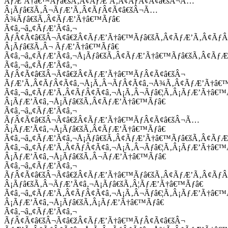
ÃƒÆ’Ã†â€™Ãƒâ€šÃ‚Â¢ÃƒÆ’Ã‚Â¢ÃƒÂ¢Ã¢â€šÂ¬Ã…
Â¡Ãƒâ€šÃ‚Â¬ÃƒÆ’Ã‚Â¢ÃƒÂ¢Ã¢â€šÂ¬Ã…
Â¾Ãƒâ€šÃ‚Â¢ÃƒÆ’Ã†â€™Ãƒâ€
Ã¢â‚¬â„¢ÃƒÆ’Ã¢â‚¬
ÃƒÂ¢Ã¢â€šÂ¬Ã¢â€žÂ¢ÃƒÆ’Ã†â€™Ãƒâ€šÃ‚Â¢ÃƒÆ’Ã‚Â¢Ãƒ
Â¡Ãƒâ€šÃ‚Â¬ ÃƒÆ’Ã†â€™Ãƒâ€
Ã¢â‚¬â„¢ÃƒÆ’Ã¢â‚¬Å¡Ãƒâ€šÃ‚Â¢ÃƒÆ’Ã†â€™Ãƒâ€šÃ‚Â¢ÃƒÆ
Ã¢â‚¬â„¢ÃƒÆ’Ã¢â‚¬
ÃƒÂ¢Ã¢â€šÂ¬Ã¢â€žÂ¢ÃƒÆ’Ã†â€™ÃƒÂ¢Ã¢â€šÂ¬
ÃƒÆ’Ã‚Â¢ÃƒÂ¢Ã¢â‚¬Å¡Ã‚Â¬ÃƒÂ¢Ã¢â‚¬Å¾Ã‚Â¢ÃƒÆ’Ã†â€
Ã¢â‚¬â„¢ÃƒÆ’Ã‚Â¢ÃƒÂ¢Ã¢â‚¬Å¡Ã‚Â¬Ãƒâ€¦Ã‚Â¡ÃƒÆ’Ã†â€
Â¡ÃƒÆ’Ã¢â‚¬Å¡Ãƒâ€šÃ‚Â¢ÃƒÆ’Ã†â€™Ãƒâ€
Ã¢â‚¬â„¢ÃƒÆ’Ã¢â‚¬
ÃƒÂ¢Ã¢â€šÂ¬Ã¢â€žÂ¢ÃƒÆ’Ã†â€™ÃƒÂ¢Ã¢â€šÂ¬Ã…
Â¡ÃƒÆ’Ã¢â‚¬Å¡Ãƒâ€šÃ‚Â¢ÃƒÆ’Ã†â€™Ãƒâ€
Ã¢â‚¬â„¢ÃƒÆ’Ã¢â‚¬Å¡Ãƒâ€šÃ‚Â¢ÃƒÆ’Ã†â€™Ãƒâ€šÃ‚Â¢ÃƒÆ
Ã¢â‚¬â„¢ÃƒÆ’Ã‚Â¢ÃƒÂ¢Ã¢â‚¬Å¡Ã‚Â¬Ãƒâ€¦Ã‚Â¡ÃƒÆ’Ã†â€
Â¡ÃƒÆ’Ã¢â‚¬Å¡Ãƒâ€šÃ‚Â¬ÃƒÆ’Ã†â€™Ãƒâ€
Ã¢â‚¬â„¢ÃƒÆ’Ã¢â‚¬
ÃƒÂ¢Ã¢â€šÂ¬Ã¢â€žÂ¢ÃƒÆ’Ã†â€™Ãƒâ€šÃ‚Â¢ÃƒÆ’Ã‚Â¢Ãƒ
Â¡Ãƒâ€šÃ‚Â¬ÃƒÆ’Ã¢â‚¬Å¡Ãƒâ€šÃ‚Â¦ÃƒÆ’Ã†â€™Ãƒâ€
Ã¢â‚¬â„¢ÃƒÆ’Ã‚Â¢ÃƒÂ¢Ã¢â‚¬Å¡Ã‚Â¬Ãƒâ€¦Ã‚Â¡ÃƒÆ’Ã†â€
Â¡ÃƒÆ’Ã¢â‚¬Å¡Ãƒâ€šÃ‚Â¡ÃƒÆ’Ã†â€™Ãƒâ€
Ã¢â‚¬â„¢ÃƒÆ’Ã¢â‚¬
ÃƒÂ¢Ã¢â€šÂ¬Ã¢â€žÂ¢ÃƒÆ’Ã†â€™ÃƒÂ¢Ã¢â€šÂ¬