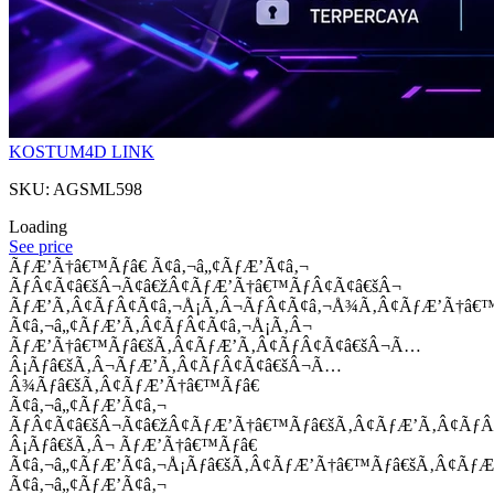
KOSTUM4D LINK
SKU: AGSML598
Loading
See price
ÃƒÆ’Ã†â€™Ãƒâ€ Ã¢â‚¬â„¢ÃƒÆ’Ã¢â‚¬
ÃƒÂ¢Ã¢â€šÂ¬Ã¢â€žÂ¢ÃƒÆ’Ã†â€™ÃƒÂ¢Ã¢â€šÂ¬
ÃƒÆ’Ã‚Â¢ÃƒÂ¢Ã¢â‚¬Å¡Ã‚Â¬ÃƒÂ¢Ã¢â‚¬Å¾Ã‚Â¢ÃƒÆ’Ã†â€
Ã¢â‚¬â„¢ÃƒÆ’Ã‚Â¢ÃƒÂ¢Ã¢â‚¬Å¡Ã‚Â¬
ÃƒÆ’Ã†â€™Ãƒâ€šÃ‚Â¢ÃƒÆ’Ã‚Â¢ÃƒÂ¢Ã¢â€šÂ¬Ã…
Â¡Ãƒâ€šÃ‚Â¬ÃƒÆ’Ã‚Â¢ÃƒÂ¢Ã¢â€šÂ¬Ã…
Â¾Ãƒâ€šÃ‚Â¢ÃƒÆ’Ã†â€™Ãƒâ€
Ã¢â‚¬â„¢ÃƒÆ’Ã¢â‚¬
ÃƒÂ¢Ã¢â€šÂ¬Ã¢â€žÂ¢ÃƒÆ’Ã†â€™Ãƒâ€šÃ‚Â¢ÃƒÆ’Ã‚Â¢Ãƒ
Â¡Ãƒâ€šÃ‚Â¬ ÃƒÆ’Ã†â€™Ãƒâ€
Ã¢â‚¬â„¢ÃƒÆ’Ã¢â‚¬Å¡Ãƒâ€šÃ‚Â¢ÃƒÆ’Ã†â€™Ãƒâ€šÃ‚Â¢ÃƒÆ
Ã¢â‚¬â„¢ÃƒÆ’Ã¢â‚¬