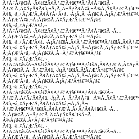
ÃƒÂ¢Ã¢â€šÂ¬Ã¢â€žÂ¢ÃƒÆ’Ã†â€™ÃƒÂ¢Ã¢â€šÂ¬
ÃƒÆ’Ã‚Â¢ÃƒÂ¢Ã¢â‚¬Å¡Ã‚Â¬ÃƒÂ¢Ã¢â‚¬Å¾Ã‚Â¢ÃƒÆ’Ã†â€
Ã¢â‚¬â„¢ÃƒÆ’Ã‚Â¢ÃƒÂ¢Ã¢â‚¬Å¡Ã‚Â¬Ãƒâ€¦Ã‚Â¡ÃƒÆ’Ã†â€
Â¡ÃƒÆ’Ã¢â‚¬Å¡Ãƒâ€šÃ‚Â¢ÃƒÆ’Ã†â€™Ãƒâ€
Ã¢â‚¬â„¢ÃƒÆ’Ã¢â‚¬
ÃƒÂ¢Ã¢â€šÂ¬Ã¢â€žÂ¢ÃƒÆ’Ã†â€™ÃƒÂ¢Ã¢â€šÂ¬Ã…
Â¡ÃƒÆ’Ã¢â‚¬Å¡Ãƒâ€šÃ‚Â¢ÃƒÆ’Ã†â€™Ãƒâ€
Ã¢â‚¬â„¢ÃƒÆ’Ã¢â‚¬Å¡Ãƒâ€šÃ‚Â¢ÃƒÆ’Ã†â€™Ãƒâ€šÃ‚Â¢ÃƒÆ
Ã¢â‚¬â„¢ÃƒÆ’Ã‚Â¢ÃƒÂ¢Ã¢â‚¬Å¡Ã‚Â¬Ãƒâ€¦Ã‚Â¡ÃƒÆ’Ã†â€
Â¡ÃƒÆ’Ã¢â‚¬Å¡Ãƒâ€šÃ‚Â¬ÃƒÆ’Ã†â€™Ãƒâ€
Ã¢â‚¬â„¢ÃƒÆ’Ã¢â‚¬
ÃƒÂ¢Ã¢â€šÂ¬Ã¢â€žÂ¢ÃƒÆ’Ã†â€™Ãƒâ€šÃ‚Â¢ÃƒÆ’Ã‚Â¢Ãƒ
Â¡Ãƒâ€šÃ‚Â¬ÃƒÆ’Ã¢â‚¬Å¡Ãƒâ€šÃ‚Â¦ÃƒÆ’Ã†â€™Ãƒâ€
Ã¢â‚¬â„¢ÃƒÆ’Ã‚Â¢ÃƒÂ¢Ã¢â‚¬Å¡Ã‚Â¬Ãƒâ€¦Ã‚Â¡ÃƒÆ’Ã†â€
Â¡ÃƒÆ’Ã¢â‚¬Å¡Ãƒâ€šÃ‚Â¡ÃƒÆ’Ã†â€™Ãƒâ€
Ã¢â‚¬â„¢ÃƒÆ’Ã¢â‚¬
ÃƒÂ¢Ã¢â€šÂ¬Ã¢â€žÂ¢ÃƒÆ’Ã†â€™ÃƒÂ¢Ã¢â€šÂ¬
ÃƒÆ’Ã‚Â¢ÃƒÂ¢Ã¢â‚¬Å¡Ã‚Â¬ÃƒÂ¢Ã¢â‚¬Å¾Ã‚Â¢ÃƒÆ’Ã†â€
Ã¢â‚¬â„¢ÃƒÆ’Ã‚Â¢ÃƒÂ¢Ã¢â‚¬Å¡Ã‚Â¬
ÃƒÆ’Ã†â€™Ãƒâ€šÃ‚Â¢ÃƒÆ’Ã‚Â¢ÃƒÂ¢Ã¢â€šÂ¬Ã…
Â¡Ãƒâ€šÃ‚Â¬ÃƒÆ’Ã‚Â¢ÃƒÂ¢Ã¢â€šÂ¬Ã…
Â¾Ãƒâ€šÃ‚Â¢ÃƒÆ’Ã†â€™Ãƒâ€
Ã¢â‚¬â„¢ÃƒÆ’Ã¢â‚¬
ÃƒÂ¢Ã¢â€šÂ¬Ã¢â€žÂ¢ÃƒÆ’Ã†â€™ÃƒÂ¢Ã¢â€šÂ¬Ã…
Â¡ÃƒÆ’Ã¢â‚¬Å¡Ãƒâ€šÃ‚Â¢ÃƒÆ’Ã†â€™Ãƒâ€