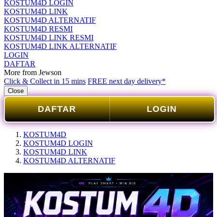
KOSTUM4D LOGIN
KOSTUM4D LINK
KOSTUM4D ALTERNATIF
KOSTUM4D RESMI
KOSTUM4D LINK RESMI
KOSTUM4D LINK ALTERNATIF
LOGIN
DAFTAR
More from Jewson
Click & Collect in 15 mins
FREE next day delivery*
Close
DAFTAR
LOGIN
KOSTUM4D
KOSTUM4D LOGIN
KOSTUM4D LINK
KOSTUM4D ALTERNATIF