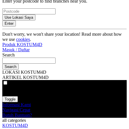
Enter your postcode to find branches near you.
Use Lokasi Saya
Enter
Don't worry, we won't share your location! Read more about how
we use
cookies
.
Produk KOSTUM4D
Masuk / Daftar
Search
Search
LOKASI KOSTUM4D
ARTIKEL KOSTUM4D
VAT
EX
INC
Toggle
Informasi Kami
Navigasi Cepat
Butuh Bantuan?
all categories
KOSTUM4D