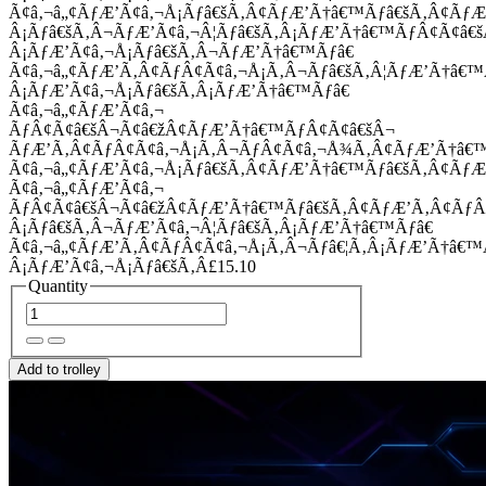
Ã¢â‚¬â„¢ÃƒÆ’Ã¢â‚¬Å¡Ãƒâ€šÃ‚Â¢ÃƒÆ’Ã†â€™Ãƒâ€šÃ‚Â¢Ãƒ
Â¡Ãƒâ€šÃ‚Â¬ÃƒÆ’Ã¢â‚¬Â¦Ãƒâ€šÃ‚Â¡ÃƒÆ’Ã†â€™ÃƒÂ¢Ã¢â
Â¡ÃƒÆ’Ã¢â‚¬Å¡Ãƒâ€šÃ‚Â¬ÃƒÆ’Ã†â€™Ãƒâ€
Ã¢â‚¬â„¢ÃƒÆ’Ã‚Â¢ÃƒÂ¢Ã¢â‚¬Å¡Ã‚Â¬Ãƒâ€šÃ‚Â¦ÃƒÆ’Ã†â€
Â¡ÃƒÆ’Ã¢â‚¬Å¡Ãƒâ€šÃ‚Â¡ÃƒÆ’Ã†â€™Ãƒâ€
Ã¢â‚¬â„¢ÃƒÆ’Ã¢â‚¬
ÃƒÂ¢Ã¢â€šÂ¬Ã¢â€žÂ¢ÃƒÆ’Ã†â€™ÃƒÂ¢Ã¢â€šÂ¬
ÃƒÆ’Ã‚Â¢ÃƒÂ¢Ã¢â‚¬Å¡Ã‚Â¬ÃƒÂ¢Ã¢â‚¬Å¾Ã‚Â¢ÃƒÆ’Ã†â€
Ã¢â‚¬â„¢ÃƒÆ’Ã¢â‚¬Å¡Ãƒâ€šÃ‚Â¢ÃƒÆ’Ã†â€™Ãƒâ€šÃ‚Â¢ÃƒÆ
Ã¢â‚¬â„¢ÃƒÆ’Ã¢â‚¬
ÃƒÂ¢Ã¢â€šÂ¬Ã¢â€žÂ¢ÃƒÆ’Ã†â€™Ãƒâ€šÃ‚Â¢ÃƒÆ’Ã‚Â¢Ãƒ
Â¡Ãƒâ€šÃ‚Â¬ÃƒÆ’Ã¢â‚¬Â¦Ãƒâ€šÃ‚Â¡ÃƒÆ’Ã†â€™Ãƒâ€
Ã¢â‚¬â„¢ÃƒÆ’Ã‚Â¢ÃƒÂ¢Ã¢â‚¬Å¡Ã‚Â¬Ãƒâ€¦Ã‚Â¡ÃƒÆ’Ã†â€
Â¡ÃƒÆ’Ã¢â‚¬Å¡Ãƒâ€šÃ‚Â£15.10
Quantity
Add to trolley