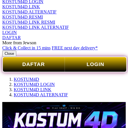
KOSTUM4D LOGIN
KOSTUM4D LINK
KOSTUM4D ALTERNATIF
KOSTUM4D RESMI
KOSTUM4D LINK RESMI
KOSTUM4D LINK ALTERNATIF
LOGIN
DAFTAR
More from Jewson
Click & Collect in 15 mins
FREE next day delivery*
Close
DAFTAR
LOGIN
KOSTUM4D
KOSTUM4D LOGIN
KOSTUM4D LINK
KOSTUM4D ALTERNATIF