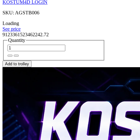
KOSTUM4D LOGIN
SKU: AGSTB006
Loading
See price
9123361523462242.72
Quantity
Add to trolley