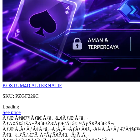
KOSTUM4D ALTERNATIF
SKU: PZGF229C
Loading
See price
ÃƒÆ’Ã†â€™Ãƒâ€ Ã¢â‚¬â„¢ÃƒÆ’Ã¢â‚¬
ÃƒÂ¢Ã¢â€šÂ¬Ã¢â€žÂ¢ÃƒÆ’Ã†â€™ÃƒÂ¢Ã¢â€šÂ¬
ÃƒÆ’Ã‚Â¢ÃƒÂ¢Ã¢â‚¬Å¡Ã‚Â¬ÃƒÂ¢Ã¢â‚¬Å¾Ã‚Â¢ÃƒÆ’Ã†â€
Ã¢â‚¬â„¢ÃƒÆ’Ã‚Â¢ÃƒÂ¢Ã¢â‚¬Å¡Ã‚Â¬