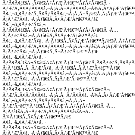
ÃƒÂ¢Ã¢â€šÂ¬Ã¢â€žÂ¢ÃƒÆ’Ã†â€™ÃƒÂ¢Ã¢â€šÂ¬
ÃƒÆ’Ã‚Â¢ÃƒÂ¢Ã¢â‚¬Å¡Ã‚Â¬ÃƒÂ¢Ã¢â‚¬Å¾Ã‚Â¢ÃƒÆ’Ã†â€
Ã¢â‚¬â„¢ÃƒÆ’Ã‚Â¢ÃƒÂ¢Ã¢â‚¬Å¡Ã‚Â¬Ãƒâ€¦Ã‚Â¡ÃƒÆ’Ã†â€
Â¡ÃƒÆ’Ã¢â‚¬Å¡Ãƒâ€šÃ‚Â¢ÃƒÆ’Ã†â€™Ãƒâ€
Ã¢â‚¬â„¢ÃƒÆ’Ã¢â‚¬
ÃƒÂ¢Ã¢â€šÂ¬Ã¢â€žÂ¢ÃƒÆ’Ã†â€™ÃƒÂ¢Ã¢â€šÂ¬Ã…
Â¡ÃƒÆ’Ã¢â‚¬Å¡Ãƒâ€šÃ‚Â¢ÃƒÆ’Ã†â€™Ãƒâ€
Ã¢â‚¬â„¢ÃƒÆ’Ã¢â‚¬Å¡Ãƒâ€šÃ‚Â¢ÃƒÆ’Ã†â€™Ãƒâ€šÃ‚Â¢ÃƒÆ
Ã¢â‚¬â„¢ÃƒÆ’Ã‚Â¢ÃƒÂ¢Ã¢â‚¬Å¡Ã‚Â¬Ãƒâ€¦Ã‚Â¡ÃƒÆ’Ã†â€
Â¡ÃƒÆ’Ã¢â‚¬Å¡Ãƒâ€šÃ‚Â¬ÃƒÆ’Ã†â€™Ãƒâ€
Ã¢â‚¬â„¢ÃƒÆ’Ã¢â‚¬
ÃƒÂ¢Ã¢â€šÂ¬Ã¢â€žÂ¢ÃƒÆ’Ã†â€™Ãƒâ€šÃ‚Â¢ÃƒÆ’Ã‚Â¢Ãƒ
Â¡Ãƒâ€šÃ‚Â¬ÃƒÆ’Ã¢â‚¬Å¡Ãƒâ€šÃ‚Â¦ÃƒÆ’Ã†â€™Ãƒâ€
Ã¢â‚¬â„¢ÃƒÆ’Ã‚Â¢ÃƒÂ¢Ã¢â‚¬Å¡Ã‚Â¬Ãƒâ€¦Ã‚Â¡ÃƒÆ’Ã†â€
Â¡ÃƒÆ’Ã¢â‚¬Å¡Ãƒâ€šÃ‚Â¡ÃƒÆ’Ã†â€™Ãƒâ€
Ã¢â‚¬â„¢ÃƒÆ’Ã¢â‚¬
ÃƒÂ¢Ã¢â€šÂ¬Ã¢â€žÂ¢ÃƒÆ’Ã†â€™ÃƒÂ¢Ã¢â€šÂ¬
ÃƒÆ’Ã‚Â¢ÃƒÂ¢Ã¢â‚¬Å¡Ã‚Â¬ÃƒÂ¢Ã¢â‚¬Å¾Ã‚Â¢ÃƒÆ’Ã†â€
Ã¢â‚¬â„¢ÃƒÆ’Ã‚Â¢ÃƒÂ¢Ã¢â‚¬Å¡Ã‚Â¬
ÃƒÆ’Ã†â€™Ãƒâ€šÃ‚Â¢ÃƒÆ’Ã‚Â¢ÃƒÂ¢Ã¢â€šÂ¬Ã…
Â¡Ãƒâ€šÃ‚Â¬ÃƒÆ’Ã‚Â¢ÃƒÂ¢Ã¢â€šÂ¬Ã…
Â¾Ãƒâ€šÃ‚Â¢ÃƒÆ’Ã†â€™Ãƒâ€
Ã¢â‚¬â„¢ÃƒÆ’Ã¢â‚¬
ÃƒÂ¢Ã¢â€šÂ¬Ã¢â€žÂ¢ÃƒÆ’Ã†â€™ÃƒÂ¢Ã¢â€šÂ¬Ã…
Â¡ÃƒÆ’Ã¢â‚¬Å¡Ãƒâ€šÃ‚Â¢ÃƒÆ’Ã†â€™Ãƒâ€