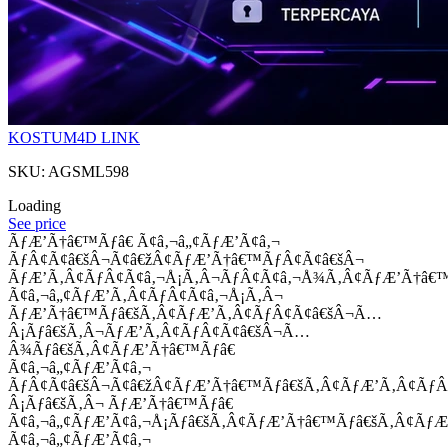
KOSTUM4D LINK
SKU: AGSML598
Loading
See price
ÃƒÆ’Ã†â€™Ãƒâ€ Ã¢â‚¬â„¢ÃƒÆ’Ã¢â‚¬
ÃƒÂ¢Ã¢â€šÂ¬Ã¢â€žÂ¢ÃƒÆ’Ã†â€™ÃƒÂ¢Ã¢â€šÂ¬
ÃƒÆ’Ã‚Â¢ÃƒÂ¢Ã¢â‚¬Å¡Ã‚Â¬ÃƒÂ¢Ã¢â‚¬Å¾Ã‚Â¢ÃƒÆ’Ã†â€
Ã¢â‚¬â„¢ÃƒÆ’Ã‚Â¢ÃƒÂ¢Ã¢â‚¬Å¡Ã‚Â¬
ÃƒÆ’Ã†â€™Ãƒâ€šÃ‚Â¢ÃƒÆ’Ã‚Â¢ÃƒÂ¢Ã¢â€šÂ¬Ã…
Â¡Ãƒâ€šÃ‚Â¬ÃƒÆ’Ã‚Â¢ÃƒÂ¢Ã¢â€šÂ¬Ã…
Â¾Ãƒâ€šÃ‚Â¢ÃƒÆ’Ã†â€™Ãƒâ€
Ã¢â‚¬â„¢ÃƒÆ’Ã¢â‚¬
ÃƒÂ¢Ã¢â€šÂ¬Ã¢â€žÂ¢ÃƒÆ’Ã†â€™Ãƒâ€šÃ‚Â¢ÃƒÆ’Ã‚Â¢Ãƒ
Â¡Ãƒâ€šÃ‚Â¬ ÃƒÆ’Ã†â€™Ãƒâ€
Ã¢â‚¬â„¢ÃƒÆ’Ã¢â‚¬Å¡Ãƒâ€šÃ‚Â¢ÃƒÆ’Ã†â€™Ãƒâ€šÃ‚Â¢ÃƒÆ
Ã¢â‚¬â„¢ÃƒÆ’Ã¢â‚¬