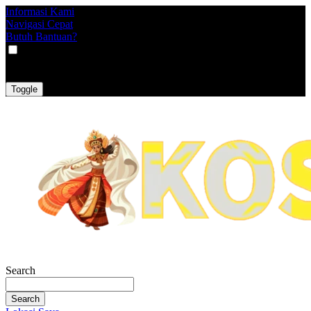
Informasi Kami
Navigasi Cepat
Butuh Bantuan?
VAT
EX
INC
Toggle
Search
Search