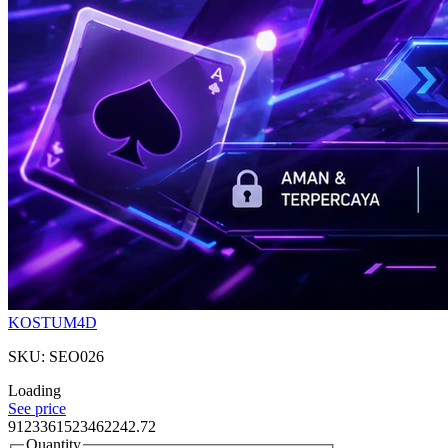
KOSTUM4D
SKU: SEO026
Loading
See price
9123361523462242.72
Quantity