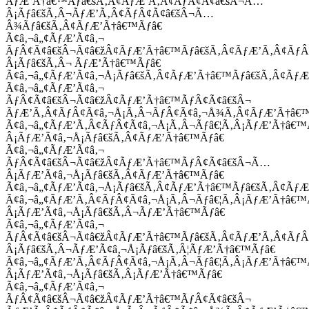
ÃƒÆ’Ã†â€™Ãƒâ€šÃ‚Â¢ÃƒÆ’Ã‚Â¢ÃƒÂ¢Ã¢â€šÂ¬Ã…
Â¡Ãƒâ€šÃ‚Â¬ÃƒÆ’Ã‚Â¢ÃƒÂ¢Ã¢â€šÂ¬Ã…
Â¾Ãƒâ€šÃ‚Â¢ÃƒÆ’Ã†â€™Ãƒâ€
Ã¢â‚¬â„¢ÃƒÆ’Ã¢â‚¬
ÃƒÂ¢Ã¢â€šÂ¬Ã¢â€žÂ¢ÃƒÆ’Ã†â€™Ãƒâ€šÃ‚Â¢ÃƒÆ’Ã‚Â¢Ãƒ
Â¡Ãƒâ€šÃ‚Â¬ ÃƒÆ’Ã†â€™Ãƒâ€
Ã¢â‚¬â„¢ÃƒÆ’Ã¢â‚¬Å¡Ãƒâ€šÃ‚Â¢ÃƒÆ’Ã†â€™Ãƒâ€šÃ‚Â¢ÃƒÆ
Ã¢â‚¬â„¢ÃƒÆ’Ã¢â‚¬
ÃƒÂ¢Ã¢â€šÂ¬Ã¢â€žÂ¢ÃƒÆ’Ã†â€™ÃƒÂ¢Ã¢â€šÂ¬
ÃƒÆ’Ã‚Â¢ÃƒÂ¢Ã¢â‚¬Å¡Ã‚Â¬ÃƒÂ¢Ã¢â‚¬Å¾Ã‚Â¢ÃƒÆ’Ã†â€
Ã¢â‚¬â„¢ÃƒÆ’Ã‚Â¢ÃƒÂ¢Ã¢â‚¬Å¡Ã‚Â¬Ãƒâ€¦Ã‚Â¡ÃƒÆ’Ã†â€
Â¡ÃƒÆ’Ã¢â‚¬Å¡Ãƒâ€šÃ‚Â¢ÃƒÆ’Ã†â€™Ãƒâ€
Ã¢â‚¬â„¢ÃƒÆ’Ã¢â‚¬
ÃƒÂ¢Ã¢â€šÂ¬Ã¢â€žÂ¢ÃƒÆ’Ã†â€™ÃƒÂ¢Ã¢â€šÂ¬Ã…
Â¡ÃƒÆ’Ã¢â‚¬Å¡Ãƒâ€šÃ‚Â¢ÃƒÆ’Ã†â€™Ãƒâ€
Ã¢â‚¬â„¢ÃƒÆ’Ã¢â‚¬Å¡Ãƒâ€šÃ‚Â¢ÃƒÆ’Ã†â€™Ãƒâ€šÃ‚Â¢ÃƒÆ
Ã¢â‚¬â„¢ÃƒÆ’Ã‚Â¢ÃƒÂ¢Ã¢â‚¬Å¡Ã‚Â¬Ãƒâ€¦Ã‚Â¡ÃƒÆ’Ã†â€
Â¡ÃƒÆ’Ã¢â‚¬Å¡Ãƒâ€šÃ‚Â¬ÃƒÆ’Ã†â€™Ãƒâ€
Ã¢â‚¬â„¢ÃƒÆ’Ã¢â‚¬
ÃƒÂ¢Ã¢â€šÂ¬Ã¢â€žÂ¢ÃƒÆ’Ã†â€™Ãƒâ€šÃ‚Â¢ÃƒÆ’Ã‚Â¢Ãƒ
Â¡Ãƒâ€šÃ‚Â¬ÃƒÆ’Ã¢â‚¬Å¡Ãƒâ€šÃ‚Â¦ÃƒÆ’Ã†â€™Ãƒâ€
Ã¢â‚¬â„¢ÃƒÆ’Ã‚Â¢ÃƒÂ¢Ã¢â‚¬Å¡Ã‚Â¬Ãƒâ€¦Ã‚Â¡ÃƒÆ’Ã†â€
Â¡ÃƒÆ’Ã¢â‚¬Å¡Ãƒâ€šÃ‚Â¡ÃƒÆ’Ã†â€™Ãƒâ€
Ã¢â‚¬â„¢ÃƒÆ’Ã¢â‚¬
ÃƒÂ¢Ã¢â€šÂ¬Ã¢â€žÂ¢ÃƒÆ’Ã†â€™ÃƒÂ¢Ã¢â€šÂ¬