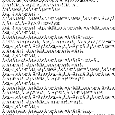
ÃƒÆ’Ã†â€™Ãƒâ€šÃ‚Â¢ÃƒÆ’Ã‚Â¢ÃƒÂ¢Ã¢â€šÂ¬Ã…
Â¡Ãƒâ€šÃ‚Â¬ÃƒÆ’Ã‚Â¢ÃƒÂ¢Ã¢â€šÂ¬Ã…
Â¾Ãƒâ€šÃ‚Â¢ÃƒÆ’Ã†â€™Ãƒâ€
Ã¢â‚¬â„¢ÃƒÆ’Ã¢â‚¬
ÃƒÂ¢Ã¢â€šÂ¬Ã¢â€žÂ¢ÃƒÆ’Ã†â€™Ãƒâ€šÃ‚Â¢ÃƒÆ’Ã‚Â¢Ãƒ
Â¡Ãƒâ€šÃ‚Â¬ ÃƒÆ’Ã†â€™Ãƒâ€
Ã¢â‚¬â„¢ÃƒÆ’Ã¢â‚¬Å¡Ãƒâ€šÃ‚Â¢ÃƒÆ’Ã†â€™Ãƒâ€šÃ‚Â¢ÃƒÆ
Ã¢â‚¬â„¢ÃƒÆ’Ã¢â‚¬
ÃƒÂ¢Ã¢â€šÂ¬Ã¢â€žÂ¢ÃƒÆ’Ã†â€™ÃƒÂ¢Ã¢â€šÂ¬
ÃƒÆ’Ã‚Â¢ÃƒÂ¢Ã¢â‚¬Å¡Ã‚Â¬ÃƒÂ¢Ã¢â‚¬Å¾Ã‚Â¢ÃƒÆ’Ã†â€
Ã¢â‚¬â„¢ÃƒÆ’Ã‚Â¢ÃƒÂ¢Ã¢â‚¬Å¡Ã‚Â¬Ãƒâ€¦Ã‚Â¡ÃƒÆ’Ã†â€
Â¡ÃƒÆ’Ã¢â‚¬Å¡Ãƒâ€šÃ‚Â¢ÃƒÆ’Ã†â€™Ãƒâ€
Ã¢â‚¬â„¢ÃƒÆ’Ã¢â‚¬
ÃƒÂ¢Ã¢â€šÂ¬Ã¢â€žÂ¢ÃƒÆ’Ã†â€™ÃƒÂ¢Ã¢â€šÂ¬Ã…
Â¡ÃƒÆ’Ã¢â‚¬Å¡Ãƒâ€šÃ‚Â¢ÃƒÆ’Ã†â€™Ãƒâ€
Ã¢â‚¬â„¢ÃƒÆ’Ã¢â‚¬Å¡Ãƒâ€šÃ‚Â¢ÃƒÆ’Ã†â€™Ãƒâ€šÃ‚Â¢ÃƒÆ
Ã¢â‚¬â„¢ÃƒÆ’Ã‚Â¢ÃƒÂ¢Ã¢â‚¬Å¡Ã‚Â¬Ãƒâ€¦Ã‚Â¡ÃƒÆ’Ã†â€
Â¡ÃƒÆ’Ã¢â‚¬Å¡Ãƒâ€šÃ‚Â¬ÃƒÆ’Ã†â€™Ãƒâ€
Ã¢â‚¬â„¢ÃƒÆ’Ã¢â‚¬
ÃƒÂ¢Ã¢â€šÂ¬Ã¢â€žÂ¢ÃƒÆ’Ã†â€™Ãƒâ€šÃ‚Â¢ÃƒÆ’Ã‚Â¢Ãƒ
Â¡Ãƒâ€šÃ‚Â¬ÃƒÆ’Ã¢â‚¬Å¡Ãƒâ€šÃ‚Â¦ÃƒÆ’Ã†â€™Ãƒâ€
Ã¢â‚¬â„¢ÃƒÆ’Ã‚Â¢ÃƒÂ¢Ã¢â‚¬Å¡Ã‚Â¬Ãƒâ€¦Ã‚Â¡ÃƒÆ’Ã†â€
Â¡ÃƒÆ’Ã¢â‚¬Å¡Ãƒâ€šÃ‚Â¡ÃƒÆ’Ã†â€™Ãƒâ€
Ã¢â‚¬â„¢ÃƒÆ’Ã¢â‚¬
ÃƒÂ¢Ã¢â€šÂ¬Ã¢â€žÂ¢ÃƒÆ’Ã†â€™ÃƒÂ¢Ã¢â€šÂ¬