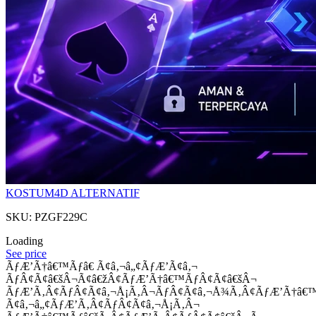
KOSTUM4D ALTERNATIF
SKU: PZGF229C
Loading
See price
ÃƒÆ’Ã†â€™Ãƒâ€ Ã¢â‚¬â„¢ÃƒÆ’Ã¢â‚¬
ÃƒÂ¢Ã¢â€šÂ¬Ã¢â€žÂ¢ÃƒÆ’Ã†â€™ÃƒÂ¢Ã¢â€šÂ¬
ÃƒÆ’Ã‚Â¢ÃƒÂ¢Ã¢â‚¬Å¡Ã‚Â¬ÃƒÂ¢Ã¢â‚¬Å¾Ã‚Â¢ÃƒÆ’Ã†â€
Ã¢â‚¬â„¢ÃƒÆ’Ã‚Â¢ÃƒÂ¢Ã¢â‚¬Å¡Ã‚Â¬