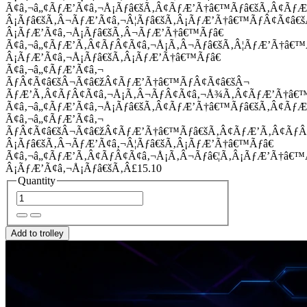
Ã¢â‚¬â„¢ÃƒÆ’Ã¢â‚¬Å¡Ãƒâ€šÃ‚Â¢ÃƒÆ’Ã†â€™Ãƒâ€šÃ‚Â¢Ãƒ
Â¡Ãƒâ€šÃ‚Â¬ÃƒÆ’Ã¢â‚¬Â¦Ãƒâ€šÃ‚Â¡ÃƒÆ’Ã†â€™ÃƒÂ¢Ã¢â
Â¡ÃƒÆ’Ã¢â‚¬Å¡Ãƒâ€šÃ‚Â¬ÃƒÆ’Ã†â€™Ãƒâ€
Ã¢â‚¬â„¢ÃƒÆ’Ã‚Â¢ÃƒÂ¢Ã¢â‚¬Å¡Ã‚Â¬Ãƒâ€šÃ‚Â¦ÃƒÆ’Ã†â€
Â¡ÃƒÆ’Ã¢â‚¬Å¡Ãƒâ€šÃ‚Â¡ÃƒÆ’Ã†â€™Ãƒâ€
Ã¢â‚¬â„¢ÃƒÆ’Ã¢â‚¬
ÃƒÂ¢Ã¢â€šÂ¬Ã¢â€žÂ¢ÃƒÆ’Ã†â€™ÃƒÂ¢Ã¢â€šÂ¬
ÃƒÆ’Ã‚Â¢ÃƒÂ¢Ã¢â‚¬Å¡Ã‚Â¬ÃƒÂ¢Ã¢â‚¬Å¾Ã‚Â¢ÃƒÆ’Ã†â€
Ã¢â‚¬â„¢ÃƒÆ’Ã¢â‚¬Å¡Ãƒâ€šÃ‚Â¢ÃƒÆ’Ã†â€™Ãƒâ€šÃ‚Â¢ÃƒÆ
Ã¢â‚¬â„¢ÃƒÆ’Ã¢â‚¬
ÃƒÂ¢Ã¢â€šÂ¬Ã¢â€žÂ¢ÃƒÆ’Ã†â€™Ãƒâ€šÃ‚Â¢ÃƒÆ’Ã‚Â¢Ãƒ
Â¡Ãƒâ€šÃ‚Â¬ÃƒÆ’Ã¢â‚¬Â¦Ãƒâ€šÃ‚Â¡ÃƒÆ’Ã†â€™Ãƒâ€
Ã¢â‚¬â„¢ÃƒÆ’Ã‚Â¢ÃƒÂ¢Ã¢â‚¬Å¡Ã‚Â¬Ãƒâ€¦Ã‚Â¡ÃƒÆ’Ã†â€
Â¡ÃƒÆ’Ã¢â‚¬Å¡Ãƒâ€šÃ‚Â£15.10
Quantity
Add to trolley