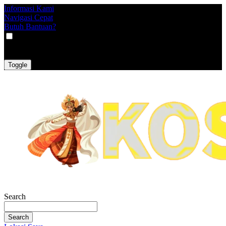
Informasi Kami
Navigasi Cepat
Butuh Bantuan?
VAT
EX
INC
Toggle
Search
Search