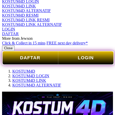
KOSTUM4D LOGIN
KOSTUM4D LINK
KOSTUM4D ALTERNATIF
KOSTUM4D RESMI
KOSTUM4D LINK RESMI
KOSTUM4D LINK ALTERNATIF
LOGIN
DAFTAR
More from Jewson
Click & Collect in 15 mins
FREE next day delivery*
Close
DAFTAR
LOGIN
KOSTUM4D
KOSTUM4D LOGIN
KOSTUM4D LINK
KOSTUM4D ALTERNATIF