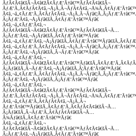
ÃƒÂ¢Ã¢â€šÂ¬Ã¢â€žÂ¢ÃƒÆ’Ã†â€™ÃƒÂ¢Ã¢â€šÂ¬
ÃƒÆ’Ã‚Â¢ÃƒÂ¢Ã¢â‚¬Å¡Ã‚Â¬ÃƒÂ¢Ã¢â‚¬Å¾Ã‚Â¢ÃƒÆ’Ã†â€
Ã¢â‚¬â„¢ÃƒÆ’Ã‚Â¢ÃƒÂ¢Ã¢â‚¬Å¡Ã‚Â¬Ãƒâ€¦Ã‚Â¡ÃƒÆ’Ã†â€
Â¡ÃƒÆ’Ã¢â‚¬Å¡Ãƒâ€šÃ‚Â¢ÃƒÆ’Ã†â€™Ãƒâ€
Ã¢â‚¬â„¢ÃƒÆ’Ã¢â‚¬
ÃƒÂ¢Ã¢â€šÂ¬Ã¢â€žÂ¢ÃƒÆ’Ã†â€™ÃƒÂ¢Ã¢â€šÂ¬Ã…
Â¡ÃƒÆ’Ã¢â‚¬Å¡Ãƒâ€šÃ‚Â¢ÃƒÆ’Ã†â€™Ãƒâ€
Ã¢â‚¬â„¢ÃƒÆ’Ã¢â‚¬Å¡Ãƒâ€šÃ‚Â¢ÃƒÆ’Ã†â€™Ãƒâ€šÃ‚Â¢ÃƒÆ
Ã¢â‚¬â„¢ÃƒÆ’Ã‚Â¢ÃƒÂ¢Ã¢â‚¬Å¡Ã‚Â¬Ãƒâ€¦Ã‚Â¡ÃƒÆ’Ã†â€
Â¡ÃƒÆ’Ã¢â‚¬Å¡Ãƒâ€šÃ‚Â¬ÃƒÆ’Ã†â€™Ãƒâ€
Ã¢â‚¬â„¢ÃƒÆ’Ã¢â‚¬
ÃƒÂ¢Ã¢â€šÂ¬Ã¢â€žÂ¢ÃƒÆ’Ã†â€™Ãƒâ€šÃ‚Â¢ÃƒÆ’Ã‚Â¢Ãƒ
Â¡Ãƒâ€šÃ‚Â¬ÃƒÆ’Ã¢â‚¬Å¡Ãƒâ€šÃ‚Â¦ÃƒÆ’Ã†â€™Ãƒâ€
Ã¢â‚¬â„¢ÃƒÆ’Ã‚Â¢ÃƒÂ¢Ã¢â‚¬Å¡Ã‚Â¬Ãƒâ€¦Ã‚Â¡ÃƒÆ’Ã†â€
Â¡ÃƒÆ’Ã¢â‚¬Å¡Ãƒâ€šÃ‚Â¡ÃƒÆ’Ã†â€™Ãƒâ€
Ã¢â‚¬â„¢ÃƒÆ’Ã¢â‚¬
ÃƒÂ¢Ã¢â€šÂ¬Ã¢â€žÂ¢ÃƒÆ’Ã†â€™ÃƒÂ¢Ã¢â€šÂ¬
ÃƒÆ’Ã‚Â¢ÃƒÂ¢Ã¢â‚¬Å¡Ã‚Â¬ÃƒÂ¢Ã¢â‚¬Å¾Ã‚Â¢ÃƒÆ’Ã†â€
Ã¢â‚¬â„¢ÃƒÆ’Ã‚Â¢ÃƒÂ¢Ã¢â‚¬Å¡Ã‚Â¬
ÃƒÆ’Ã†â€™Ãƒâ€šÃ‚Â¢ÃƒÆ’Ã‚Â¢ÃƒÂ¢Ã¢â€šÂ¬Ã…
Â¡Ãƒâ€šÃ‚Â¬ÃƒÆ’Ã‚Â¢ÃƒÂ¢Ã¢â€šÂ¬Ã…
Â¾Ãƒâ€šÃ‚Â¢ÃƒÆ’Ã†â€™Ãƒâ€
Ã¢â‚¬â„¢ÃƒÆ’Ã¢â‚¬
ÃƒÂ¢Ã¢â€šÂ¬Ã¢â€žÂ¢ÃƒÆ’Ã†â€™ÃƒÂ¢Ã¢â€šÂ¬Ã…
Â¡ÃƒÆ’Ã¢â‚¬Å¡Ãƒâ€šÃ‚Â¢ÃƒÆ’Ã†â€™Ãƒâ€