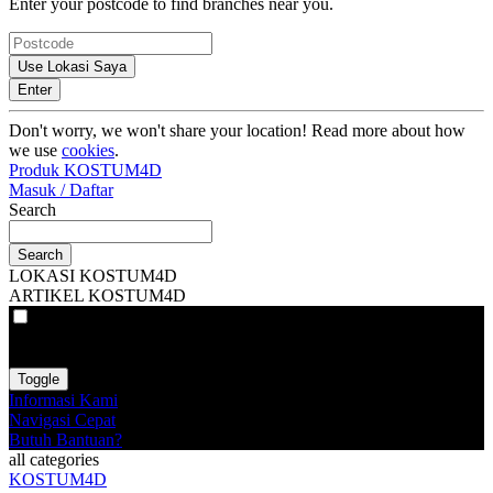
Enter your postcode to find branches near you.
Use Lokasi Saya
Enter
Don't worry, we won't share your location! Read more about how
we use
cookies
.
Produk KOSTUM4D
Masuk / Daftar
Search
Search
LOKASI KOSTUM4D
ARTIKEL KOSTUM4D
VAT
EX
INC
Toggle
Informasi Kami
Navigasi Cepat
Butuh Bantuan?
all categories
KOSTUM4D