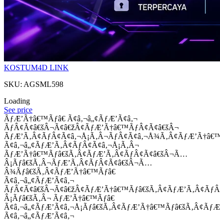
KOSTUM4D LINK
SKU: AGSML598
Loading
See price
ÃƒÆ’Ã†â€™Ãƒâ€ Ã¢â‚¬â„¢ÃƒÆ’Ã¢â‚¬
ÃƒÂ¢Ã¢â€šÂ¬Ã¢â€žÂ¢ÃƒÆ’Ã†â€™ÃƒÂ¢Ã¢â€šÂ¬
ÃƒÆ’Ã‚Â¢ÃƒÂ¢Ã¢â‚¬Å¡Ã‚Â¬ÃƒÂ¢Ã¢â‚¬Å¾Ã‚Â¢ÃƒÆ’Ã†â€
Ã¢â‚¬â„¢ÃƒÆ’Ã‚Â¢ÃƒÂ¢Ã¢â‚¬Å¡Ã‚Â¬
ÃƒÆ’Ã†â€™Ãƒâ€šÃ‚Â¢ÃƒÆ’Ã‚Â¢ÃƒÂ¢Ã¢â€šÂ¬Ã…
Â¡Ãƒâ€šÃ‚Â¬ÃƒÆ’Ã‚Â¢ÃƒÂ¢Ã¢â€šÂ¬Ã…
Â¾Ãƒâ€šÃ‚Â¢ÃƒÆ’Ã†â€™Ãƒâ€
Ã¢â‚¬â„¢ÃƒÆ’Ã¢â‚¬
ÃƒÂ¢Ã¢â€šÂ¬Ã¢â€žÂ¢ÃƒÆ’Ã†â€™Ãƒâ€šÃ‚Â¢ÃƒÆ’Ã‚Â¢Ãƒ
Â¡Ãƒâ€šÃ‚Â¬ ÃƒÆ’Ã†â€™Ãƒâ€
Ã¢â‚¬â„¢ÃƒÆ’Ã¢â‚¬Å¡Ãƒâ€šÃ‚Â¢ÃƒÆ’Ã†â€™Ãƒâ€šÃ‚Â¢ÃƒÆ
Ã¢â‚¬â„¢ÃƒÆ’Ã¢â‚¬