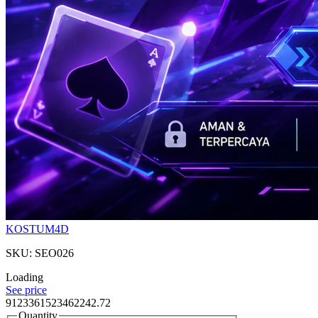
KOSTUM4D
SKU: SEO026
Loading
See price
9123361523462242.72
Quantity