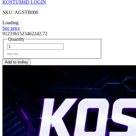
KOSTUM4D LOGIN
SKU: AGSTB006
Loading
See price
9123361523462242.72
Quantity
Add to trolley