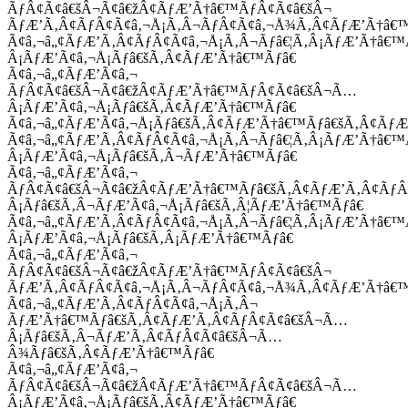
ÃƒÂ¢Ã¢â€šÂ¬Ã¢â€žÂ¢ÃƒÆ’Ã†â€™ÃƒÂ¢Ã¢â€šÂ¬
ÃƒÆ’Ã‚Â¢ÃƒÂ¢Ã¢â‚¬Å¡Ã‚Â¬ÃƒÂ¢Ã¢â‚¬Å¾Ã‚Â¢ÃƒÆ’Ã†â€
Ã¢â‚¬â„¢ÃƒÆ’Ã‚Â¢ÃƒÂ¢Ã¢â‚¬Å¡Ã‚Â¬Ãƒâ€¦Ã‚Â¡ÃƒÆ’Ã†â€
Â¡ÃƒÆ’Ã¢â‚¬Å¡Ãƒâ€šÃ‚Â¢ÃƒÆ’Ã†â€™Ãƒâ€
Ã¢â‚¬â„¢ÃƒÆ’Ã¢â‚¬
ÃƒÂ¢Ã¢â€šÂ¬Ã¢â€žÂ¢ÃƒÆ’Ã†â€™ÃƒÂ¢Ã¢â€šÂ¬Ã…
Â¡ÃƒÆ’Ã¢â‚¬Å¡Ãƒâ€šÃ‚Â¢ÃƒÆ’Ã†â€™Ãƒâ€
Ã¢â‚¬â„¢ÃƒÆ’Ã¢â‚¬Å¡Ãƒâ€šÃ‚Â¢ÃƒÆ’Ã†â€™Ãƒâ€šÃ‚Â¢ÃƒÆ
Ã¢â‚¬â„¢ÃƒÆ’Ã‚Â¢ÃƒÂ¢Ã¢â‚¬Å¡Ã‚Â¬Ãƒâ€¦Ã‚Â¡ÃƒÆ’Ã†â€
Â¡ÃƒÆ’Ã¢â‚¬Å¡Ãƒâ€šÃ‚Â¬ÃƒÆ’Ã†â€™Ãƒâ€
Ã¢â‚¬â„¢ÃƒÆ’Ã¢â‚¬
ÃƒÂ¢Ã¢â€šÂ¬Ã¢â€žÂ¢ÃƒÆ’Ã†â€™Ãƒâ€šÃ‚Â¢ÃƒÆ’Ã‚Â¢Ãƒ
Â¡Ãƒâ€šÃ‚Â¬ÃƒÆ’Ã¢â‚¬Å¡Ãƒâ€šÃ‚Â¦ÃƒÆ’Ã†â€™Ãƒâ€
Ã¢â‚¬â„¢ÃƒÆ’Ã‚Â¢ÃƒÂ¢Ã¢â‚¬Å¡Ã‚Â¬Ãƒâ€¦Ã‚Â¡ÃƒÆ’Ã†â€
Â¡ÃƒÆ’Ã¢â‚¬Å¡Ãƒâ€šÃ‚Â¡ÃƒÆ’Ã†â€™Ãƒâ€
Ã¢â‚¬â„¢ÃƒÆ’Ã¢â‚¬
ÃƒÂ¢Ã¢â€šÂ¬Ã¢â€žÂ¢ÃƒÆ’Ã†â€™ÃƒÂ¢Ã¢â€šÂ¬
ÃƒÆ’Ã‚Â¢ÃƒÂ¢Ã¢â‚¬Å¡Ã‚Â¬ÃƒÂ¢Ã¢â‚¬Å¾Ã‚Â¢ÃƒÆ’Ã†â€
Ã¢â‚¬â„¢ÃƒÆ’Ã‚Â¢ÃƒÂ¢Ã¢â‚¬Å¡Ã‚Â¬
ÃƒÆ’Ã†â€™Ãƒâ€šÃ‚Â¢ÃƒÆ’Ã‚Â¢ÃƒÂ¢Ã¢â€šÂ¬Ã…
Â¡Ãƒâ€šÃ‚Â¬ÃƒÆ’Ã‚Â¢ÃƒÂ¢Ã¢â€šÂ¬Ã…
Â¾Ãƒâ€šÃ‚Â¢ÃƒÆ’Ã†â€™Ãƒâ€
Ã¢â‚¬â„¢ÃƒÆ’Ã¢â‚¬
ÃƒÂ¢Ã¢â€šÂ¬Ã¢â€žÂ¢ÃƒÆ’Ã†â€™ÃƒÂ¢Ã¢â€šÂ¬Ã…
Â¡ÃƒÆ’Ã¢â‚¬Å¡Ãƒâ€šÃ‚Â¢ÃƒÆ’Ã†â€™Ãƒâ€