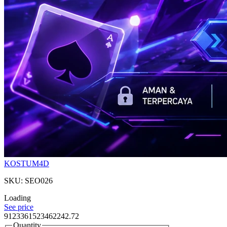
KOSTUM4D
SKU: SEO026
Loading
See price
9123361523462242.72
Quantity