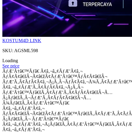
KOSTUM4D LINK
SKU: AGSML598
Loading
See price
ÃƒÆ’Ã†â€™Ãƒâ€ Ã¢â‚¬â„¢ÃƒÆ’Ã¢â‚¬
ÃƒÂ¢Ã¢â€šÂ¬Ã¢â€žÂ¢ÃƒÆ’Ã†â€™ÃƒÂ¢Ã¢â€šÂ¬
ÃƒÆ’Ã‚Â¢ÃƒÂ¢Ã¢â‚¬Å¡Ã‚Â¬ÃƒÂ¢Ã¢â‚¬Å¾Ã‚Â¢ÃƒÆ’Ã†â€
Ã¢â‚¬â„¢ÃƒÆ’Ã‚Â¢ÃƒÂ¢Ã¢â‚¬Å¡Ã‚Â¬
ÃƒÆ’Ã†â€™Ãƒâ€šÃ‚Â¢ÃƒÆ’Ã‚Â¢ÃƒÂ¢Ã¢â€šÂ¬Ã…
Â¡Ãƒâ€šÃ‚Â¬ÃƒÆ’Ã‚Â¢ÃƒÂ¢Ã¢â€šÂ¬Ã…
Â¾Ãƒâ€šÃ‚Â¢ÃƒÆ’Ã†â€™Ãƒâ€
Ã¢â‚¬â„¢ÃƒÆ’Ã¢â‚¬
ÃƒÂ¢Ã¢â€šÂ¬Ã¢â€žÂ¢ÃƒÆ’Ã†â€™Ãƒâ€šÃ‚Â¢ÃƒÆ’Ã‚Â¢Ãƒ
Â¡Ãƒâ€šÃ‚Â¬ ÃƒÆ’Ã†â€™Ãƒâ€
Ã¢â‚¬â„¢ÃƒÆ’Ã¢â‚¬Å¡Ãƒâ€šÃ‚Â¢ÃƒÆ’Ã†â€™Ãƒâ€šÃ‚Â¢ÃƒÆ
Ã¢â‚¬â„¢ÃƒÆ’Ã¢â‚¬