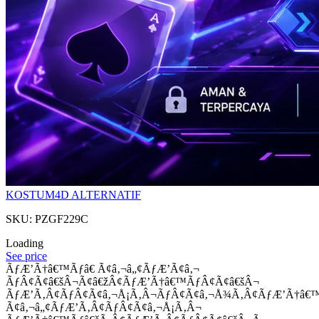
KOSTUM4D ALTERNATIF
SKU: PZGF229C
Loading
See price
ÃƒÆ’Ã†â€™Ãƒâ€ Ã¢â‚¬â„¢ÃƒÆ’Ã¢â‚¬
ÃƒÂ¢Ã¢â€šÂ¬Ã¢â€žÂ¢ÃƒÆ’Ã†â€™ÃƒÂ¢Ã¢â€šÂ¬
ÃƒÆ’Ã‚Â¢ÃƒÂ¢Ã¢â‚¬Å¡Ã‚Â¬ÃƒÂ¢Ã¢â‚¬Å¾Ã‚Â¢ÃƒÆ’Ã†â€
Ã¢â‚¬â„¢ÃƒÆ’Ã‚Â¢ÃƒÂ¢Ã¢â‚¬Å¡Ã‚Â¬