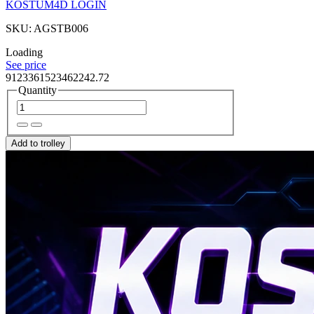
KOSTUM4D LOGIN
SKU: AGSTB006
Loading
See price
9123361523462242.72
Quantity
Add to trolley