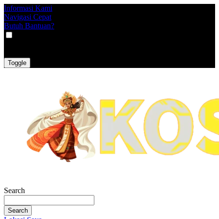
Informasi Kami
Navigasi Cepat
Butuh Bantuan?
VAT
EX
INC
Toggle
Search
Search