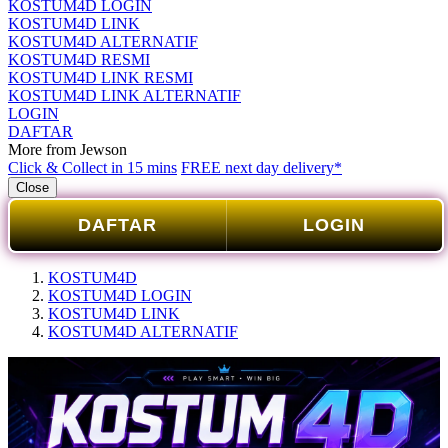
KOSTUM4D LOGIN
KOSTUM4D LINK
KOSTUM4D ALTERNATIF
KOSTUM4D RESMI
KOSTUM4D LINK RESMI
KOSTUM4D LINK ALTERNATIF
LOGIN
DAFTAR
More from Jewson
Click & Collect in 15 mins
FREE next day delivery*
Close
DAFTAR
LOGIN
KOSTUM4D
KOSTUM4D LOGIN
KOSTUM4D LINK
KOSTUM4D ALTERNATIF