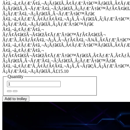
Ã¢â‚¬â„¢ÃƒÆ’Ã¢â‚¬Å¡Ãƒâ€šÃ‚Â¢ÃƒÆ’Ã†â€™Ãƒâ€šÃ‚Â¢Ãƒ
Â¡Ãƒâ€šÃ‚Â¬ÃƒÆ’Ã¢â‚¬Â¦Ãƒâ€šÃ‚Â¡ÃƒÆ’Ã†â€™ÃƒÂ¢Ã¢â
Â¡ÃƒÆ’Ã¢â‚¬Å¡Ãƒâ€šÃ‚Â¬ÃƒÆ’Ã†â€™Ãƒâ€
Ã¢â‚¬â„¢ÃƒÆ’Ã‚Â¢ÃƒÂ¢Ã¢â‚¬Å¡Ã‚Â¬Ãƒâ€šÃ‚Â¦ÃƒÆ’Ã†â€
Â¡ÃƒÆ’Ã¢â‚¬Å¡Ãƒâ€šÃ‚Â¡ÃƒÆ’Ã†â€™Ãƒâ€
Ã¢â‚¬â„¢ÃƒÆ’Ã¢â‚¬
ÃƒÂ¢Ã¢â€šÂ¬Ã¢â€žÂ¢ÃƒÆ’Ã†â€™ÃƒÂ¢Ã¢â€šÂ¬
ÃƒÆ’Ã‚Â¢ÃƒÂ¢Ã¢â‚¬Å¡Ã‚Â¬ÃƒÂ¢Ã¢â‚¬Å¾Ã‚Â¢ÃƒÆ’Ã†â€
Ã¢â‚¬â„¢ÃƒÆ’Ã¢â‚¬Å¡Ãƒâ€šÃ‚Â¢ÃƒÆ’Ã†â€™Ãƒâ€šÃ‚Â¢ÃƒÆ
Ã¢â‚¬â„¢ÃƒÆ’Ã¢â‚¬
ÃƒÂ¢Ã¢â€šÂ¬Ã¢â€žÂ¢ÃƒÆ’Ã†â€™Ãƒâ€šÃ‚Â¢ÃƒÆ’Ã‚Â¢Ãƒ
Â¡Ãƒâ€šÃ‚Â¬ÃƒÆ’Ã¢â‚¬Â¦Ãƒâ€šÃ‚Â¡ÃƒÆ’Ã†â€™Ãƒâ€
Ã¢â‚¬â„¢ÃƒÆ’Ã‚Â¢ÃƒÂ¢Ã¢â‚¬Å¡Ã‚Â¬Ãƒâ€¦Ã‚Â¡ÃƒÆ’Ã†â€
Â¡ÃƒÆ’Ã¢â‚¬Å¡Ãƒâ€šÃ‚Â£15.10
Quantity
Add to trolley