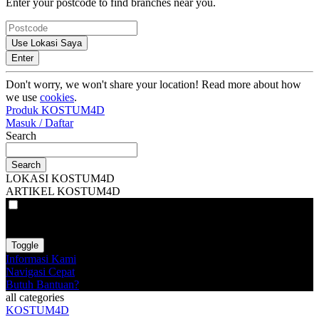
Enter your postcode to find branches near you.
Use Lokasi Saya
Enter
Don't worry, we won't share your location! Read more about how
we use
cookies
.
Produk KOSTUM4D
Masuk / Daftar
Search
Search
LOKASI KOSTUM4D
ARTIKEL KOSTUM4D
VAT
EX
INC
Toggle
Informasi Kami
Navigasi Cepat
Butuh Bantuan?
all categories
KOSTUM4D