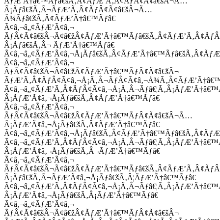
ÃƒÆ’Ã†â€™Ãƒâ€šÃ‚Â¢ÃƒÆ’Ã‚Â¢ÃƒÂ¢Ã¢â€šÂ¬Ã…
Â¡Ãƒâ€šÃ‚Â¬ÃƒÆ’Ã‚Â¢ÃƒÂ¢Ã¢â€šÂ¬Ã…
Â¾Ãƒâ€šÃ‚Â¢ÃƒÆ’Ã†â€™Ãƒâ€
Ã¢â‚¬â„¢ÃƒÆ’Ã¢â‚¬
ÃƒÂ¢Ã¢â€šÂ¬Ã¢â€žÂ¢ÃƒÆ’Ã†â€™Ãƒâ€šÃ‚Â¢ÃƒÆ’Ã‚Â¢Ãƒ
Â¡Ãƒâ€šÃ‚Â¬ ÃƒÆ’Ã†â€™Ãƒâ€
Ã¢â‚¬â„¢ÃƒÆ’Ã¢â‚¬Å¡Ãƒâ€šÃ‚Â¢ÃƒÆ’Ã†â€™Ãƒâ€šÃ‚Â¢ÃƒÆ
Ã¢â‚¬â„¢ÃƒÆ’Ã¢â‚¬
ÃƒÂ¢Ã¢â€šÂ¬Ã¢â€žÂ¢ÃƒÆ’Ã†â€™ÃƒÂ¢Ã¢â€šÂ¬
ÃƒÆ’Ã‚Â¢ÃƒÂ¢Ã¢â‚¬Å¡Ã‚Â¬ÃƒÂ¢Ã¢â‚¬Å¾Ã‚Â¢ÃƒÆ’Ã†â€
Ã¢â‚¬â„¢ÃƒÆ’Ã‚Â¢ÃƒÂ¢Ã¢â‚¬Å¡Ã‚Â¬Ãƒâ€¦Ã‚Â¡ÃƒÆ’Ã†â€
Â¡ÃƒÆ’Ã¢â‚¬Å¡Ãƒâ€šÃ‚Â¢ÃƒÆ’Ã†â€™Ãƒâ€
Ã¢â‚¬â„¢ÃƒÆ’Ã¢â‚¬
ÃƒÂ¢Ã¢â€šÂ¬Ã¢â€žÂ¢ÃƒÆ’Ã†â€™ÃƒÂ¢Ã¢â€šÂ¬Ã…
Â¡ÃƒÆ’Ã¢â‚¬Å¡Ãƒâ€šÃ‚Â¢ÃƒÆ’Ã†â€™Ãƒâ€
Ã¢â‚¬â„¢ÃƒÆ’Ã¢â‚¬Å¡Ãƒâ€šÃ‚Â¢ÃƒÆ’Ã†â€™Ãƒâ€šÃ‚Â¢ÃƒÆ
Ã¢â‚¬â„¢ÃƒÆ’Ã‚Â¢ÃƒÂ¢Ã¢â‚¬Å¡Ã‚Â¬Ãƒâ€¦Ã‚Â¡ÃƒÆ’Ã†â€
Â¡ÃƒÆ’Ã¢â‚¬Å¡Ãƒâ€šÃ‚Â¬ÃƒÆ’Ã†â€™Ãƒâ€
Ã¢â‚¬â„¢ÃƒÆ’Ã¢â‚¬
ÃƒÂ¢Ã¢â€šÂ¬Ã¢â€žÂ¢ÃƒÆ’Ã†â€™Ãƒâ€šÃ‚Â¢ÃƒÆ’Ã‚Â¢Ãƒ
Â¡Ãƒâ€šÃ‚Â¬ÃƒÆ’Ã¢â‚¬Å¡Ãƒâ€šÃ‚Â¦ÃƒÆ’Ã†â€™Ãƒâ€
Ã¢â‚¬â„¢ÃƒÆ’Ã‚Â¢ÃƒÂ¢Ã¢â‚¬Å¡Ã‚Â¬Ãƒâ€¦Ã‚Â¡ÃƒÆ’Ã†â€
Â¡ÃƒÆ’Ã¢â‚¬Å¡Ãƒâ€šÃ‚Â¡ÃƒÆ’Ã†â€™Ãƒâ€
Ã¢â‚¬â„¢ÃƒÆ’Ã¢â‚¬
ÃƒÂ¢Ã¢â€šÂ¬Ã¢â€žÂ¢ÃƒÆ’Ã†â€™ÃƒÂ¢Ã¢â€šÂ¬