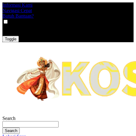
Informasi Kami
Navigasi Cepat
Butuh Bantuan?
VAT
EX
INC
Toggle
Search
Search