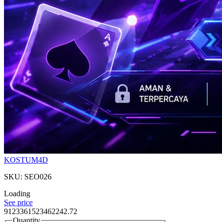
KOSTUM4D
SKU: SEO026
Loading
See price
9123361523462242.72
Quantity