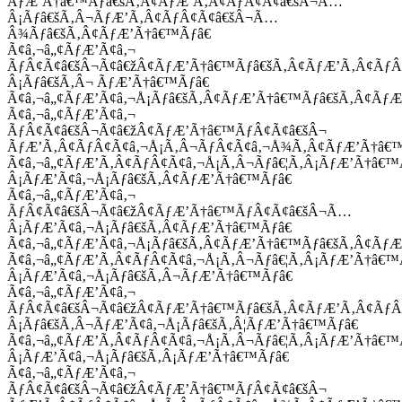
ÃƒÆ’Ã†â€™Ãƒâ€šÃ‚Â¢ÃƒÆ’Ã‚Â¢ÃƒÂ¢Ã¢â€šÂ¬Ã…
Â¡Ãƒâ€šÃ‚Â¬ÃƒÆ’Ã‚Â¢ÃƒÂ¢Ã¢â€šÂ¬Ã…
Â¾Ãƒâ€šÃ‚Â¢ÃƒÆ’Ã†â€™Ãƒâ€
Ã¢â‚¬â„¢ÃƒÆ’Ã¢â‚¬
ÃƒÂ¢Ã¢â€šÂ¬Ã¢â€žÂ¢ÃƒÆ’Ã†â€™Ãƒâ€šÃ‚Â¢ÃƒÆ’Ã‚Â¢Ãƒ
Â¡Ãƒâ€šÃ‚Â¬ ÃƒÆ’Ã†â€™Ãƒâ€
Ã¢â‚¬â„¢ÃƒÆ’Ã¢â‚¬Å¡Ãƒâ€šÃ‚Â¢ÃƒÆ’Ã†â€™Ãƒâ€šÃ‚Â¢ÃƒÆ
Ã¢â‚¬â„¢ÃƒÆ’Ã¢â‚¬
ÃƒÂ¢Ã¢â€šÂ¬Ã¢â€žÂ¢ÃƒÆ’Ã†â€™ÃƒÂ¢Ã¢â€šÂ¬
ÃƒÆ’Ã‚Â¢ÃƒÂ¢Ã¢â‚¬Å¡Ã‚Â¬ÃƒÂ¢Ã¢â‚¬Å¾Ã‚Â¢ÃƒÆ’Ã†â€
Ã¢â‚¬â„¢ÃƒÆ’Ã‚Â¢ÃƒÂ¢Ã¢â‚¬Å¡Ã‚Â¬Ãƒâ€¦Ã‚Â¡ÃƒÆ’Ã†â€
Â¡ÃƒÆ’Ã¢â‚¬Å¡Ãƒâ€šÃ‚Â¢ÃƒÆ’Ã†â€™Ãƒâ€
Ã¢â‚¬â„¢ÃƒÆ’Ã¢â‚¬
ÃƒÂ¢Ã¢â€šÂ¬Ã¢â€žÂ¢ÃƒÆ’Ã†â€™ÃƒÂ¢Ã¢â€šÂ¬Ã…
Â¡ÃƒÆ’Ã¢â‚¬Å¡Ãƒâ€šÃ‚Â¢ÃƒÆ’Ã†â€™Ãƒâ€
Ã¢â‚¬â„¢ÃƒÆ’Ã¢â‚¬Å¡Ãƒâ€šÃ‚Â¢ÃƒÆ’Ã†â€™Ãƒâ€šÃ‚Â¢ÃƒÆ
Ã¢â‚¬â„¢ÃƒÆ’Ã‚Â¢ÃƒÂ¢Ã¢â‚¬Å¡Ã‚Â¬Ãƒâ€¦Ã‚Â¡ÃƒÆ’Ã†â€
Â¡ÃƒÆ’Ã¢â‚¬Å¡Ãƒâ€šÃ‚Â¬ÃƒÆ’Ã†â€™Ãƒâ€
Ã¢â‚¬â„¢ÃƒÆ’Ã¢â‚¬
ÃƒÂ¢Ã¢â€šÂ¬Ã¢â€žÂ¢ÃƒÆ’Ã†â€™Ãƒâ€šÃ‚Â¢ÃƒÆ’Ã‚Â¢Ãƒ
Â¡Ãƒâ€šÃ‚Â¬ÃƒÆ’Ã¢â‚¬Å¡Ãƒâ€šÃ‚Â¦ÃƒÆ’Ã†â€™Ãƒâ€
Ã¢â‚¬â„¢ÃƒÆ’Ã‚Â¢ÃƒÂ¢Ã¢â‚¬Å¡Ã‚Â¬Ãƒâ€¦Ã‚Â¡ÃƒÆ’Ã†â€
Â¡ÃƒÆ’Ã¢â‚¬Å¡Ãƒâ€šÃ‚Â¡ÃƒÆ’Ã†â€™Ãƒâ€
Ã¢â‚¬â„¢ÃƒÆ’Ã¢â‚¬
ÃƒÂ¢Ã¢â€šÂ¬Ã¢â€žÂ¢ÃƒÆ’Ã†â€™ÃƒÂ¢Ã¢â€šÂ¬