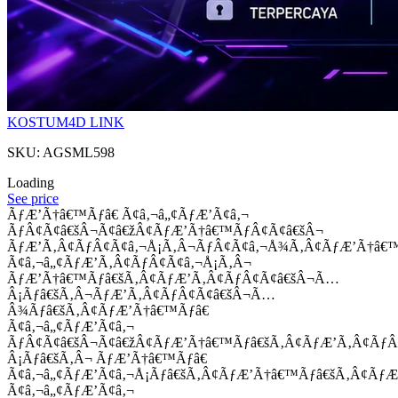
KOSTUM4D LINK
SKU: AGSML598
Loading
See price
ÃƒÆ’Ã†â€™Ãƒâ€ Ã¢â‚¬â„¢ÃƒÆ’Ã¢â‚¬
ÃƒÂ¢Ã¢â€šÂ¬Ã¢â€žÂ¢ÃƒÆ’Ã†â€™ÃƒÂ¢Ã¢â€šÂ¬
ÃƒÆ’Ã‚Â¢ÃƒÂ¢Ã¢â‚¬Å¡Ã‚Â¬ÃƒÂ¢Ã¢â‚¬Å¾Ã‚Â¢ÃƒÆ’Ã†â€
Ã¢â‚¬â„¢ÃƒÆ’Ã‚Â¢ÃƒÂ¢Ã¢â‚¬Å¡Ã‚Â¬
ÃƒÆ’Ã†â€™Ãƒâ€šÃ‚Â¢ÃƒÆ’Ã‚Â¢ÃƒÂ¢Ã¢â€šÂ¬Ã…
Â¡Ãƒâ€šÃ‚Â¬ÃƒÆ’Ã‚Â¢ÃƒÂ¢Ã¢â€šÂ¬Ã…
Â¾Ãƒâ€šÃ‚Â¢ÃƒÆ’Ã†â€™Ãƒâ€
Ã¢â‚¬â„¢ÃƒÆ’Ã¢â‚¬
ÃƒÂ¢Ã¢â€šÂ¬Ã¢â€žÂ¢ÃƒÆ’Ã†â€™Ãƒâ€šÃ‚Â¢ÃƒÆ’Ã‚Â¢Ãƒ
Â¡Ãƒâ€šÃ‚Â¬ ÃƒÆ’Ã†â€™Ãƒâ€
Ã¢â‚¬â„¢ÃƒÆ’Ã¢â‚¬Å¡Ãƒâ€šÃ‚Â¢ÃƒÆ’Ã†â€™Ãƒâ€šÃ‚Â¢ÃƒÆ
Ã¢â‚¬â„¢ÃƒÆ’Ã¢â‚¬