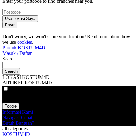
Enter your postcode to find branches near you.
Use Lokasi Saya
Enter
Don't worry, we won't share your location! Read more about how
we use
cookies
.
Produk KOSTUM4D
Masuk / Daftar
Search
Search
LOKASI KOSTUM4D
ARTIKEL KOSTUM4D
VAT
EX
INC
Toggle
Informasi Kami
Navigasi Cepat
Butuh Bantuan?
all categories
KOSTUM4D