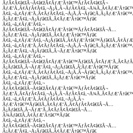
ÃƒÂ¢Ã¢â€šÂ¬Ã¢â€žÂ¢ÃƒÆ’Ã†â€™ÃƒÂ¢Ã¢â€šÂ¬
ÃƒÆ’Ã‚Â¢ÃƒÂ¢Ã¢â‚¬Å¡Ã‚Â¬ÃƒÂ¢Ã¢â‚¬Å¾Ã‚Â¢ÃƒÆ’Ã†â€
Ã¢â‚¬â„¢ÃƒÆ’Ã‚Â¢ÃƒÂ¢Ã¢â‚¬Å¡Ã‚Â¬Ãƒâ€¦Ã‚Â¡ÃƒÆ’Ã†â€
Â¡ÃƒÆ’Ã¢â‚¬Å¡Ãƒâ€šÃ‚Â¢ÃƒÆ’Ã†â€™Ãƒâ€
Ã¢â‚¬â„¢ÃƒÆ’Ã¢â‚¬
ÃƒÂ¢Ã¢â€šÂ¬Ã¢â€žÂ¢ÃƒÆ’Ã†â€™ÃƒÂ¢Ã¢â€šÂ¬Ã…
Â¡ÃƒÆ’Ã¢â‚¬Å¡Ãƒâ€šÃ‚Â¢ÃƒÆ’Ã†â€™Ãƒâ€
Ã¢â‚¬â„¢ÃƒÆ’Ã¢â‚¬Å¡Ãƒâ€šÃ‚Â¢ÃƒÆ’Ã†â€™Ãƒâ€šÃ‚Â¢ÃƒÆ
Ã¢â‚¬â„¢ÃƒÆ’Ã‚Â¢ÃƒÂ¢Ã¢â‚¬Å¡Ã‚Â¬Ãƒâ€¦Ã‚Â¡ÃƒÆ’Ã†â€
Â¡ÃƒÆ’Ã¢â‚¬Å¡Ãƒâ€šÃ‚Â¬ÃƒÆ’Ã†â€™Ãƒâ€
Ã¢â‚¬â„¢ÃƒÆ’Ã¢â‚¬
ÃƒÂ¢Ã¢â€šÂ¬Ã¢â€žÂ¢ÃƒÆ’Ã†â€™Ãƒâ€šÃ‚Â¢ÃƒÆ’Ã‚Â¢Ãƒ
Â¡Ãƒâ€šÃ‚Â¬ÃƒÆ’Ã¢â‚¬Å¡Ãƒâ€šÃ‚Â¦ÃƒÆ’Ã†â€™Ãƒâ€
Ã¢â‚¬â„¢ÃƒÆ’Ã‚Â¢ÃƒÂ¢Ã¢â‚¬Å¡Ã‚Â¬Ãƒâ€¦Ã‚Â¡ÃƒÆ’Ã†â€
Â¡ÃƒÆ’Ã¢â‚¬Å¡Ãƒâ€šÃ‚Â¡ÃƒÆ’Ã†â€™Ãƒâ€
Ã¢â‚¬â„¢ÃƒÆ’Ã¢â‚¬
ÃƒÂ¢Ã¢â€šÂ¬Ã¢â€žÂ¢ÃƒÆ’Ã†â€™ÃƒÂ¢Ã¢â€šÂ¬
ÃƒÆ’Ã‚Â¢ÃƒÂ¢Ã¢â‚¬Å¡Ã‚Â¬ÃƒÂ¢Ã¢â‚¬Å¾Ã‚Â¢ÃƒÆ’Ã†â€
Ã¢â‚¬â„¢ÃƒÆ’Ã‚Â¢ÃƒÂ¢Ã¢â‚¬Å¡Ã‚Â¬
ÃƒÆ’Ã†â€™Ãƒâ€šÃ‚Â¢ÃƒÆ’Ã‚Â¢ÃƒÂ¢Ã¢â€šÂ¬Ã…
Â¡Ãƒâ€šÃ‚Â¬ÃƒÆ’Ã‚Â¢ÃƒÂ¢Ã¢â€šÂ¬Ã…
Â¾Ãƒâ€šÃ‚Â¢ÃƒÆ’Ã†â€™Ãƒâ€
Ã¢â‚¬â„¢ÃƒÆ’Ã¢â‚¬
ÃƒÂ¢Ã¢â€šÂ¬Ã¢â€žÂ¢ÃƒÆ’Ã†â€™ÃƒÂ¢Ã¢â€šÂ¬Ã…
Â¡ÃƒÆ’Ã¢â‚¬Å¡Ãƒâ€šÃ‚Â¢ÃƒÆ’Ã†â€™Ãƒâ€