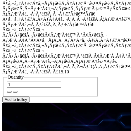
Ã¢â‚¬â„¢ÃƒÆ’Ã¢â‚¬Å¡Ãƒâ€šÃ‚Â¢ÃƒÆ’Ã†â€™Ãƒâ€šÃ‚Â¢Ãƒ
Â¡Ãƒâ€šÃ‚Â¬ÃƒÆ’Ã¢â‚¬Â¦Ãƒâ€šÃ‚Â¡ÃƒÆ’Ã†â€™ÃƒÂ¢Ã¢â
Â¡ÃƒÆ’Ã¢â‚¬Å¡Ãƒâ€šÃ‚Â¬ÃƒÆ’Ã†â€™Ãƒâ€
Ã¢â‚¬â„¢ÃƒÆ’Ã‚Â¢ÃƒÂ¢Ã¢â‚¬Å¡Ã‚Â¬Ãƒâ€šÃ‚Â¦ÃƒÆ’Ã†â€
Â¡ÃƒÆ’Ã¢â‚¬Å¡Ãƒâ€šÃ‚Â¡ÃƒÆ’Ã†â€™Ãƒâ€
Ã¢â‚¬â„¢ÃƒÆ’Ã¢â‚¬
ÃƒÂ¢Ã¢â€šÂ¬Ã¢â€žÂ¢ÃƒÆ’Ã†â€™ÃƒÂ¢Ã¢â€šÂ¬
ÃƒÆ’Ã‚Â¢ÃƒÂ¢Ã¢â‚¬Å¡Ã‚Â¬ÃƒÂ¢Ã¢â‚¬Å¾Ã‚Â¢ÃƒÆ’Ã†â€
Ã¢â‚¬â„¢ÃƒÆ’Ã¢â‚¬Å¡Ãƒâ€šÃ‚Â¢ÃƒÆ’Ã†â€™Ãƒâ€šÃ‚Â¢ÃƒÆ
Ã¢â‚¬â„¢ÃƒÆ’Ã¢â‚¬
ÃƒÂ¢Ã¢â€šÂ¬Ã¢â€žÂ¢ÃƒÆ’Ã†â€™Ãƒâ€šÃ‚Â¢ÃƒÆ’Ã‚Â¢Ãƒ
Â¡Ãƒâ€šÃ‚Â¬ÃƒÆ’Ã¢â‚¬Â¦Ãƒâ€šÃ‚Â¡ÃƒÆ’Ã†â€™Ãƒâ€
Ã¢â‚¬â„¢ÃƒÆ’Ã‚Â¢ÃƒÂ¢Ã¢â‚¬Å¡Ã‚Â¬Ãƒâ€¦Ã‚Â¡ÃƒÆ’Ã†â€
Â¡ÃƒÆ’Ã¢â‚¬Å¡Ãƒâ€šÃ‚Â£15.10
Quantity
Add to trolley