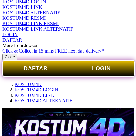
KOSTUM4D LOGIN
KOSTUM4D LINK
KOSTUM4D ALTERNATIF
KOSTUM4D RESMI
KOSTUM4D LINK RESMI
KOSTUM4D LINK ALTERNATIF
LOGIN
DAFTAR
More from Jewson
Click & Collect in 15 mins
FREE next day delivery*
Close
DAFTAR
LOGIN
KOSTUM4D
KOSTUM4D LOGIN
KOSTUM4D LINK
KOSTUM4D ALTERNATIF