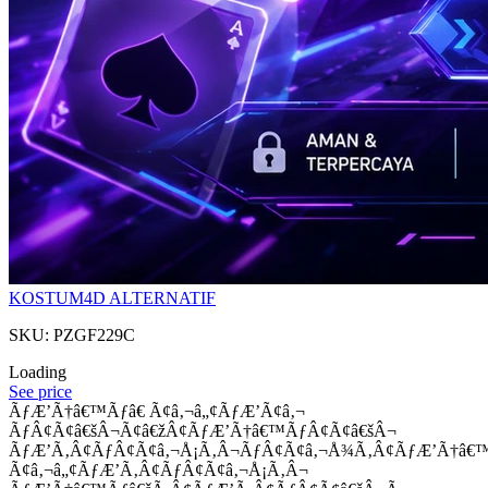
KOSTUM4D ALTERNATIF
SKU: PZGF229C
Loading
See price
ÃƒÆ’Ã†â€™Ãƒâ€ Ã¢â‚¬â„¢ÃƒÆ’Ã¢â‚¬
ÃƒÂ¢Ã¢â€šÂ¬Ã¢â€žÂ¢ÃƒÆ’Ã†â€™ÃƒÂ¢Ã¢â€šÂ¬
ÃƒÆ’Ã‚Â¢ÃƒÂ¢Ã¢â‚¬Å¡Ã‚Â¬ÃƒÂ¢Ã¢â‚¬Å¾Ã‚Â¢ÃƒÆ’Ã†â€
Ã¢â‚¬â„¢ÃƒÆ’Ã‚Â¢ÃƒÂ¢Ã¢â‚¬Å¡Ã‚Â¬