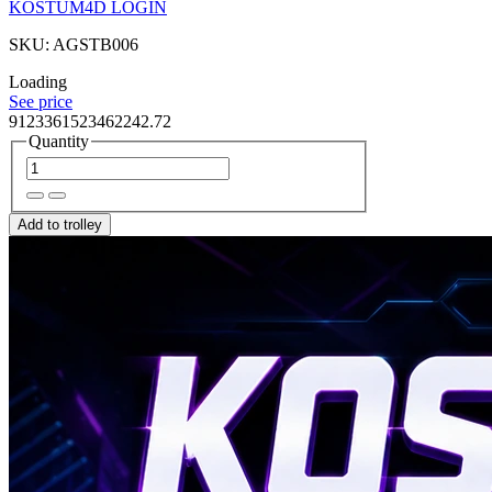
KOSTUM4D LOGIN
SKU: AGSTB006
Loading
See price
9123361523462242.72
Quantity
Add to trolley