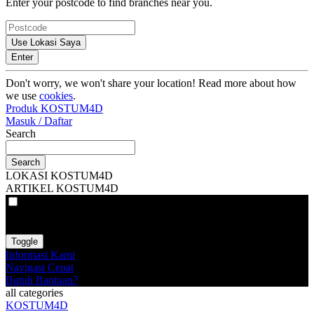
Enter your postcode to find branches near you.
Use Lokasi Saya
Enter
Don't worry, we won't share your location! Read more about how
we use
cookies
.
Produk KOSTUM4D
Masuk / Daftar
Search
Search
LOKASI KOSTUM4D
ARTIKEL KOSTUM4D
VAT
EX
INC
Toggle
Informasi Kami
Navigasi Cepat
Butuh Bantuan?
all categories
KOSTUM4D