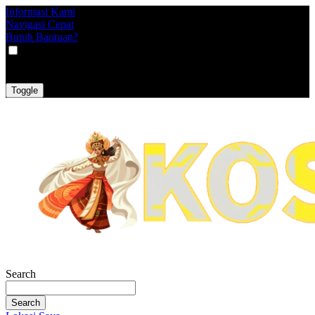
Informasi Kami
Navigasi Cepat
Butuh Bantuan?
VAT
EX
INC
Toggle
Search
Search