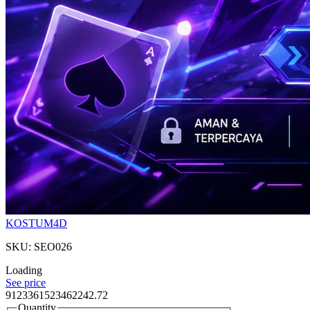
KOSTUM4D
SKU: SEO026
Loading
See price
9123361523462242.72
Quantity