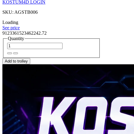
KOSTUM4D LOGIN
SKU: AGSTB006
Loading
See price
9123361523462242.72
Quantity
Add to trolley