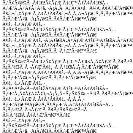
ÃƒÂ¢Ã¢â€šÂ¬Ã¢â€žÂ¢ÃƒÆ’Ã†â€™ÃƒÂ¢Ã¢â€šÂ¬
ÃƒÆ’Ã‚Â¢ÃƒÂ¢Ã¢â‚¬Å¡Ã‚Â¬ÃƒÂ¢Ã¢â‚¬Å¾Ã‚Â¢ÃƒÆ’Ã†â€
Ã¢â‚¬â„¢ÃƒÆ’Ã‚Â¢ÃƒÂ¢Ã¢â‚¬Å¡Ã‚Â¬Ãƒâ€¦Ã‚Â¡ÃƒÆ’Ã†â€
Â¡ÃƒÆ’Ã¢â‚¬Å¡Ãƒâ€šÃ‚Â¢ÃƒÆ’Ã†â€™Ãƒâ€
Ã¢â‚¬â„¢ÃƒÆ’Ã¢â‚¬
ÃƒÂ¢Ã¢â€šÂ¬Ã¢â€žÂ¢ÃƒÆ’Ã†â€™ÃƒÂ¢Ã¢â€šÂ¬Ã…
Â¡ÃƒÆ’Ã¢â‚¬Å¡Ãƒâ€šÃ‚Â¢ÃƒÆ’Ã†â€™Ãƒâ€
Ã¢â‚¬â„¢ÃƒÆ’Ã¢â‚¬Å¡Ãƒâ€šÃ‚Â¢ÃƒÆ’Ã†â€™Ãƒâ€šÃ‚Â¢ÃƒÆ
Ã¢â‚¬â„¢ÃƒÆ’Ã‚Â¢ÃƒÂ¢Ã¢â‚¬Å¡Ã‚Â¬Ãƒâ€¦Ã‚Â¡ÃƒÆ’Ã†â€
Â¡ÃƒÆ’Ã¢â‚¬Å¡Ãƒâ€šÃ‚Â¬ÃƒÆ’Ã†â€™Ãƒâ€
Ã¢â‚¬â„¢ÃƒÆ’Ã¢â‚¬
ÃƒÂ¢Ã¢â€šÂ¬Ã¢â€žÂ¢ÃƒÆ’Ã†â€™Ãƒâ€šÃ‚Â¢ÃƒÆ’Ã‚Â¢Ãƒ
Â¡Ãƒâ€šÃ‚Â¬ÃƒÆ’Ã¢â‚¬Å¡Ãƒâ€šÃ‚Â¦ÃƒÆ’Ã†â€™Ãƒâ€
Ã¢â‚¬â„¢ÃƒÆ’Ã‚Â¢ÃƒÂ¢Ã¢â‚¬Å¡Ã‚Â¬Ãƒâ€¦Ã‚Â¡ÃƒÆ’Ã†â€
Â¡ÃƒÆ’Ã¢â‚¬Å¡Ãƒâ€šÃ‚Â¡ÃƒÆ’Ã†â€™Ãƒâ€
Ã¢â‚¬â„¢ÃƒÆ’Ã¢â‚¬
ÃƒÂ¢Ã¢â€šÂ¬Ã¢â€žÂ¢ÃƒÆ’Ã†â€™ÃƒÂ¢Ã¢â€šÂ¬
ÃƒÆ’Ã‚Â¢ÃƒÂ¢Ã¢â‚¬Å¡Ã‚Â¬ÃƒÂ¢Ã¢â‚¬Å¾Ã‚Â¢ÃƒÆ’Ã†â€
Ã¢â‚¬â„¢ÃƒÆ’Ã‚Â¢ÃƒÂ¢Ã¢â‚¬Å¡Ã‚Â¬
ÃƒÆ’Ã†â€™Ãƒâ€šÃ‚Â¢ÃƒÆ’Ã‚Â¢ÃƒÂ¢Ã¢â€šÂ¬Ã…
Â¡Ãƒâ€šÃ‚Â¬ÃƒÆ’Ã‚Â¢ÃƒÂ¢Ã¢â€šÂ¬Ã…
Â¾Ãƒâ€šÃ‚Â¢ÃƒÆ’Ã†â€™Ãƒâ€
Ã¢â‚¬â„¢ÃƒÆ’Ã¢â‚¬
ÃƒÂ¢Ã¢â€šÂ¬Ã¢â€žÂ¢ÃƒÆ’Ã†â€™ÃƒÂ¢Ã¢â€šÂ¬Ã…
Â¡ÃƒÆ’Ã¢â‚¬Å¡Ãƒâ€šÃ‚Â¢ÃƒÆ’Ã†â€™Ãƒâ€