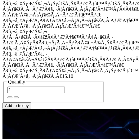
Ã¢â‚¬â„¢ÃƒÆ’Ã¢â‚¬Å¡Ãƒâ€šÃ‚Â¢ÃƒÆ’Ã†â€™Ãƒâ€šÃ‚Â¢Ãƒ
Â¡Ãƒâ€šÃ‚Â¬ÃƒÆ’Ã¢â‚¬Â¦Ãƒâ€šÃ‚Â¡ÃƒÆ’Ã†â€™ÃƒÂ¢Ã¢â
Â¡ÃƒÆ’Ã¢â‚¬Å¡Ãƒâ€šÃ‚Â¬ÃƒÆ’Ã†â€™Ãƒâ€
Ã¢â‚¬â„¢ÃƒÆ’Ã‚Â¢ÃƒÂ¢Ã¢â‚¬Å¡Ã‚Â¬Ãƒâ€šÃ‚Â¦ÃƒÆ’Ã†â€
Â¡ÃƒÆ’Ã¢â‚¬Å¡Ãƒâ€šÃ‚Â¡ÃƒÆ’Ã†â€™Ãƒâ€
Ã¢â‚¬â„¢ÃƒÆ’Ã¢â‚¬
ÃƒÂ¢Ã¢â€šÂ¬Ã¢â€žÂ¢ÃƒÆ’Ã†â€™ÃƒÂ¢Ã¢â€šÂ¬
ÃƒÆ’Ã‚Â¢ÃƒÂ¢Ã¢â‚¬Å¡Ã‚Â¬ÃƒÂ¢Ã¢â‚¬Å¾Ã‚Â¢ÃƒÆ’Ã†â€
Ã¢â‚¬â„¢ÃƒÆ’Ã¢â‚¬Å¡Ãƒâ€šÃ‚Â¢ÃƒÆ’Ã†â€™Ãƒâ€šÃ‚Â¢ÃƒÆ
Ã¢â‚¬â„¢ÃƒÆ’Ã¢â‚¬
ÃƒÂ¢Ã¢â€šÂ¬Ã¢â€žÂ¢ÃƒÆ’Ã†â€™Ãƒâ€šÃ‚Â¢ÃƒÆ’Ã‚Â¢Ãƒ
Â¡Ãƒâ€šÃ‚Â¬ÃƒÆ’Ã¢â‚¬Â¦Ãƒâ€šÃ‚Â¡ÃƒÆ’Ã†â€™Ãƒâ€
Ã¢â‚¬â„¢ÃƒÆ’Ã‚Â¢ÃƒÂ¢Ã¢â‚¬Å¡Ã‚Â¬Ãƒâ€¦Ã‚Â¡ÃƒÆ’Ã†â€
Â¡ÃƒÆ’Ã¢â‚¬Å¡Ãƒâ€šÃ‚Â£15.10
Quantity
Add to trolley