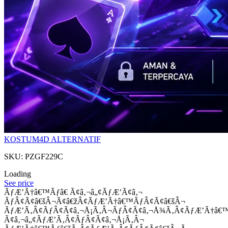
KOSTUM4D ALTERNATIF
SKU: PZGF229C
Loading
See price
ÃƒÆ’Ã†â€™Ãƒâ€ Ã¢â‚¬â„¢ÃƒÆ’Ã¢â‚¬
ÃƒÂ¢Ã¢â€šÂ¬Ã¢â€žÂ¢ÃƒÆ’Ã†â€™ÃƒÂ¢Ã¢â€šÂ¬
ÃƒÆ’Ã‚Â¢ÃƒÂ¢Ã¢â‚¬Å¡Ã‚Â¬ÃƒÂ¢Ã¢â‚¬Å¾Ã‚Â¢ÃƒÆ’Ã†â€
Ã¢â‚¬â„¢ÃƒÆ’Ã‚Â¢ÃƒÂ¢Ã¢â‚¬Å¡Ã‚Â¬