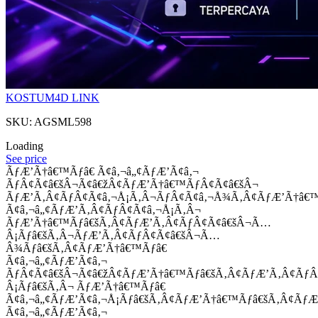
KOSTUM4D LINK
SKU: AGSML598
Loading
See price
ÃƒÆ’Ã†â€™Ãƒâ€ Ã¢â‚¬â„¢ÃƒÆ’Ã¢â‚¬
ÃƒÂ¢Ã¢â€šÂ¬Ã¢â€žÂ¢ÃƒÆ’Ã†â€™ÃƒÂ¢Ã¢â€šÂ¬
ÃƒÆ’Ã‚Â¢ÃƒÂ¢Ã¢â‚¬Å¡Ã‚Â¬ÃƒÂ¢Ã¢â‚¬Å¾Ã‚Â¢ÃƒÆ’Ã†â€
Ã¢â‚¬â„¢ÃƒÆ’Ã‚Â¢ÃƒÂ¢Ã¢â‚¬Å¡Ã‚Â¬
ÃƒÆ’Ã†â€™Ãƒâ€šÃ‚Â¢ÃƒÆ’Ã‚Â¢ÃƒÂ¢Ã¢â€šÂ¬Ã…
Â¡Ãƒâ€šÃ‚Â¬ÃƒÆ’Ã‚Â¢ÃƒÂ¢Ã¢â€šÂ¬Ã…
Â¾Ãƒâ€šÃ‚Â¢ÃƒÆ’Ã†â€™Ãƒâ€
Ã¢â‚¬â„¢ÃƒÆ’Ã¢â‚¬
ÃƒÂ¢Ã¢â€šÂ¬Ã¢â€žÂ¢ÃƒÆ’Ã†â€™Ãƒâ€šÃ‚Â¢ÃƒÆ’Ã‚Â¢Ãƒ
Â¡Ãƒâ€šÃ‚Â¬ ÃƒÆ’Ã†â€™Ãƒâ€
Ã¢â‚¬â„¢ÃƒÆ’Ã¢â‚¬Å¡Ãƒâ€šÃ‚Â¢ÃƒÆ’Ã†â€™Ãƒâ€šÃ‚Â¢ÃƒÆ
Ã¢â‚¬â„¢ÃƒÆ’Ã¢â‚¬