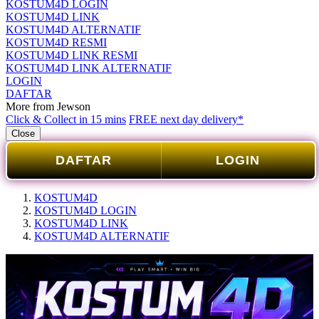
KOSTUM4D LOGIN
KOSTUM4D LINK
KOSTUM4D ALTERNATIF
KOSTUM4D RESMI
KOSTUM4D LINK RESMI
KOSTUM4D LINK ALTERNATIF
LOGIN
DAFTAR
More from Jewson
Click & Collect in 15 mins
FREE next day delivery*
Close
DAFTAR
LOGIN
KOSTUM4D
KOSTUM4D LOGIN
KOSTUM4D LINK
KOSTUM4D ALTERNATIF