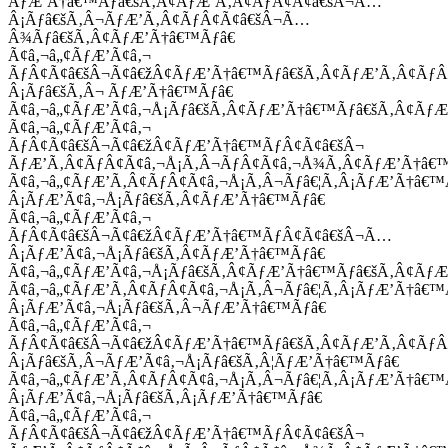
ÃƒÆ’Ã†â€™Ãƒâ€šÃ‚Â¢ÃƒÆ’Ã‚Â¢ÃƒÂ¢Ã¢â€šÂ¬Ã…
Â¡Ãƒâ€šÃ‚Â¬ÃƒÆ’Ã‚Â¢ÃƒÂ¢Ã¢â€šÂ¬Ã…
Â¾Ãƒâ€šÃ‚Â¢ÃƒÆ’Ã†â€™Ãƒâ€
Ã¢â‚¬â„¢ÃƒÆ’Ã¢â‚¬
ÃƒÂ¢Ã¢â€šÂ¬Ã¢â€žÂ¢ÃƒÆ’Ã†â€™Ãƒâ€šÃ‚Â¢ÃƒÆ’Ã‚Â¢Ãƒ
Â¡Ãƒâ€šÃ‚Â¬ ÃƒÆ’Ã†â€™Ãƒâ€
Ã¢â‚¬â„¢ÃƒÆ’Ã¢â‚¬Å¡Ãƒâ€šÃ‚Â¢ÃƒÆ’Ã†â€™Ãƒâ€šÃ‚Â¢ÃƒÆ
Ã¢â‚¬â„¢ÃƒÆ’Ã¢â‚¬
ÃƒÂ¢Ã¢â€šÂ¬Ã¢â€žÂ¢ÃƒÆ’Ã†â€™ÃƒÂ¢Ã¢â€šÂ¬
ÃƒÆ’Ã‚Â¢ÃƒÂ¢Ã¢â‚¬Å¡Ã‚Â¬ÃƒÂ¢Ã¢â‚¬Å¾Ã‚Â¢ÃƒÆ’Ã†â€
Ã¢â‚¬â„¢ÃƒÆ’Ã‚Â¢ÃƒÂ¢Ã¢â‚¬Å¡Ã‚Â¬Ãƒâ€¦Ã‚Â¡ÃƒÆ’Ã†â€
Â¡ÃƒÆ’Ã¢â‚¬Å¡Ãƒâ€šÃ‚Â¢ÃƒÆ’Ã†â€™Ãƒâ€
Ã¢â‚¬â„¢ÃƒÆ’Ã¢â‚¬
ÃƒÂ¢Ã¢â€šÂ¬Ã¢â€žÂ¢ÃƒÆ’Ã†â€™ÃƒÂ¢Ã¢â€šÂ¬Ã…
Â¡ÃƒÆ’Ã¢â‚¬Å¡Ãƒâ€šÃ‚Â¢ÃƒÆ’Ã†â€™Ãƒâ€
Ã¢â‚¬â„¢ÃƒÆ’Ã¢â‚¬Å¡Ãƒâ€šÃ‚Â¢ÃƒÆ’Ã†â€™Ãƒâ€šÃ‚Â¢ÃƒÆ
Ã¢â‚¬â„¢ÃƒÆ’Ã‚Â¢ÃƒÂ¢Ã¢â‚¬Å¡Ã‚Â¬Ãƒâ€¦Ã‚Â¡ÃƒÆ’Ã†â€
Â¡ÃƒÆ’Ã¢â‚¬Å¡Ãƒâ€šÃ‚Â¬ÃƒÆ’Ã†â€™Ãƒâ€
Ã¢â‚¬â„¢ÃƒÆ’Ã¢â‚¬
ÃƒÂ¢Ã¢â€šÂ¬Ã¢â€žÂ¢ÃƒÆ’Ã†â€™Ãƒâ€šÃ‚Â¢ÃƒÆ’Ã‚Â¢Ãƒ
Â¡Ãƒâ€šÃ‚Â¬ÃƒÆ’Ã¢â‚¬Å¡Ãƒâ€šÃ‚Â¦ÃƒÆ’Ã†â€™Ãƒâ€
Ã¢â‚¬â„¢ÃƒÆ’Ã‚Â¢ÃƒÂ¢Ã¢â‚¬Å¡Ã‚Â¬Ãƒâ€¦Ã‚Â¡ÃƒÆ’Ã†â€
Â¡ÃƒÆ’Ã¢â‚¬Å¡Ãƒâ€šÃ‚Â¡ÃƒÆ’Ã†â€™Ãƒâ€
Ã¢â‚¬â„¢ÃƒÆ’Ã¢â‚¬
ÃƒÂ¢Ã¢â€šÂ¬Ã¢â€žÂ¢ÃƒÆ’Ã†â€™ÃƒÂ¢Ã¢â€šÂ¬