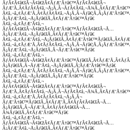
ÃƒÂ¢Ã¢â€šÂ¬Ã¢â€žÂ¢ÃƒÆ’Ã†â€™ÃƒÂ¢Ã¢â€šÂ¬
ÃƒÆ’Ã‚Â¢ÃƒÂ¢Ã¢â‚¬Å¡Ã‚Â¬ÃƒÂ¢Ã¢â‚¬Å¾Ã‚Â¢ÃƒÆ’Ã†â€
Ã¢â‚¬â„¢ÃƒÆ’Ã‚Â¢ÃƒÂ¢Ã¢â‚¬Å¡Ã‚Â¬Ãƒâ€¦Ã‚Â¡ÃƒÆ’Ã†â€
Â¡ÃƒÆ’Ã¢â‚¬Å¡Ãƒâ€šÃ‚Â¢ÃƒÆ’Ã†â€™Ãƒâ€
Ã¢â‚¬â„¢ÃƒÆ’Ã¢â‚¬
ÃƒÂ¢Ã¢â€šÂ¬Ã¢â€žÂ¢ÃƒÆ’Ã†â€™ÃƒÂ¢Ã¢â€šÂ¬Ã…
Â¡ÃƒÆ’Ã¢â‚¬Å¡Ãƒâ€šÃ‚Â¢ÃƒÆ’Ã†â€™Ãƒâ€
Ã¢â‚¬â„¢ÃƒÆ’Ã¢â‚¬Å¡Ãƒâ€šÃ‚Â¢ÃƒÆ’Ã†â€™Ãƒâ€šÃ‚Â¢ÃƒÆ
Ã¢â‚¬â„¢ÃƒÆ’Ã‚Â¢ÃƒÂ¢Ã¢â‚¬Å¡Ã‚Â¬Ãƒâ€¦Ã‚Â¡ÃƒÆ’Ã†â€
Â¡ÃƒÆ’Ã¢â‚¬Å¡Ãƒâ€šÃ‚Â¬ÃƒÆ’Ã†â€™Ãƒâ€
Ã¢â‚¬â„¢ÃƒÆ’Ã¢â‚¬
ÃƒÂ¢Ã¢â€šÂ¬Ã¢â€žÂ¢ÃƒÆ’Ã†â€™Ãƒâ€šÃ‚Â¢ÃƒÆ’Ã‚Â¢Ãƒ
Â¡Ãƒâ€šÃ‚Â¬ÃƒÆ’Ã¢â‚¬Å¡Ãƒâ€šÃ‚Â¦ÃƒÆ’Ã†â€™Ãƒâ€
Ã¢â‚¬â„¢ÃƒÆ’Ã‚Â¢ÃƒÂ¢Ã¢â‚¬Å¡Ã‚Â¬Ãƒâ€¦Ã‚Â¡ÃƒÆ’Ã†â€
Â¡ÃƒÆ’Ã¢â‚¬Å¡Ãƒâ€šÃ‚Â¡ÃƒÆ’Ã†â€™Ãƒâ€
Ã¢â‚¬â„¢ÃƒÆ’Ã¢â‚¬
ÃƒÂ¢Ã¢â€šÂ¬Ã¢â€žÂ¢ÃƒÆ’Ã†â€™ÃƒÂ¢Ã¢â€šÂ¬
ÃƒÆ’Ã‚Â¢ÃƒÂ¢Ã¢â‚¬Å¡Ã‚Â¬ÃƒÂ¢Ã¢â‚¬Å¾Ã‚Â¢ÃƒÆ’Ã†â€
Ã¢â‚¬â„¢ÃƒÆ’Ã‚Â¢ÃƒÂ¢Ã¢â‚¬Å¡Ã‚Â¬
ÃƒÆ’Ã†â€™Ãƒâ€šÃ‚Â¢ÃƒÆ’Ã‚Â¢ÃƒÂ¢Ã¢â€šÂ¬Ã…
Â¡Ãƒâ€šÃ‚Â¬ÃƒÆ’Ã‚Â¢ÃƒÂ¢Ã¢â€šÂ¬Ã…
Â¾Ãƒâ€šÃ‚Â¢ÃƒÆ’Ã†â€™Ãƒâ€
Ã¢â‚¬â„¢ÃƒÆ’Ã¢â‚¬
ÃƒÂ¢Ã¢â€šÂ¬Ã¢â€žÂ¢ÃƒÆ’Ã†â€™ÃƒÂ¢Ã¢â€šÂ¬Ã…
Â¡ÃƒÆ’Ã¢â‚¬Å¡Ãƒâ€šÃ‚Â¢ÃƒÆ’Ã†â€™Ãƒâ€