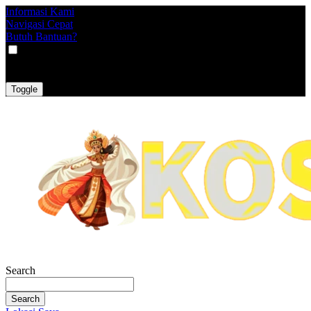
Informasi Kami
Navigasi Cepat
Butuh Bantuan?
VAT
EX
INC
Toggle
Search
Search