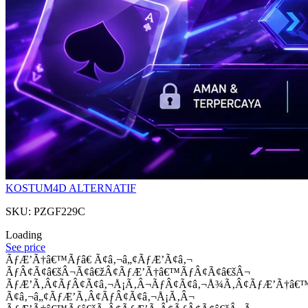
KOSTUM4D ALTERNATIF
SKU: PZGF229C
Loading
See price
ÃƒÆ’Ã†â€™Ãƒâ€ Ã¢â‚¬â„¢ÃƒÆ’Ã¢â‚¬
ÃƒÂ¢Ã¢â€šÂ¬Ã¢â€žÂ¢ÃƒÆ’Ã†â€™ÃƒÂ¢Ã¢â€šÂ¬
ÃƒÆ’Ã‚Â¢ÃƒÂ¢Ã¢â‚¬Å¡Ã‚Â¬ÃƒÂ¢Ã¢â‚¬Å¾Ã‚Â¢ÃƒÆ’Ã†â€
Ã¢â‚¬â„¢ÃƒÆ’Ã‚Â¢ÃƒÂ¢Ã¢â‚¬Å¡Ã‚Â¬