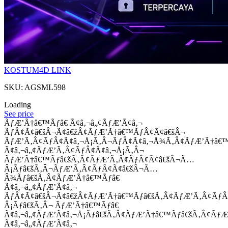
KOSTUM4D LINK
SKU: AGSML598
Loading
See price
ÃƒÆ’Ã†â€™Ãƒâ€ Ã¢â‚¬â„¢ÃƒÆ’Ã¢â‚¬
ÃƒÂ¢Ã¢â€šÂ¬Ã¢â€žÂ¢ÃƒÆ’Ã†â€™ÃƒÂ¢Ã¢â€šÂ¬
ÃƒÆ’Ã‚Â¢ÃƒÂ¢Ã¢â‚¬Å¡Ã‚Â¬ÃƒÂ¢Ã¢â‚¬Å¾Ã‚Â¢ÃƒÆ’Ã†â€
Ã¢â‚¬â„¢ÃƒÆ’Ã‚Â¢ÃƒÂ¢Ã¢â‚¬Å¡Ã‚Â¬
ÃƒÆ’Ã†â€™Ãƒâ€šÃ‚Â¢ÃƒÆ’Ã‚Â¢ÃƒÂ¢Ã¢â€šÂ¬Ã…
Â¡Ãƒâ€šÃ‚Â¬ÃƒÆ’Ã‚Â¢ÃƒÂ¢Ã¢â€šÂ¬Ã…
Â¾Ãƒâ€šÃ‚Â¢ÃƒÆ’Ã†â€™Ãƒâ€
Ã¢â‚¬â„¢ÃƒÆ’Ã¢â‚¬
ÃƒÂ¢Ã¢â€šÂ¬Ã¢â€žÂ¢ÃƒÆ’Ã†â€™Ãƒâ€šÃ‚Â¢ÃƒÆ’Ã‚Â¢Ãƒ
Â¡Ãƒâ€šÃ‚Â¬ ÃƒÆ’Ã†â€™Ãƒâ€
Ã¢â‚¬â„¢ÃƒÆ’Ã¢â‚¬Å¡Ãƒâ€šÃ‚Â¢ÃƒÆ’Ã†â€™Ãƒâ€šÃ‚Â¢ÃƒÆ
Ã¢â‚¬â„¢ÃƒÆ’Ã¢â‚¬