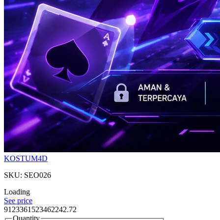
KOSTUM4D
SKU: SEO026
Loading
See price
9123361523462242.72
Quantity