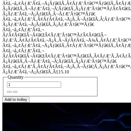
Ã¢â‚¬â„¢ÃƒÆ’Ã¢â‚¬Å¡Ãƒâ€šÃ‚Â¢ÃƒÆ’Ã†â€™Ãƒâ€šÃ‚Â¢Ãƒ
Â¡Ãƒâ€šÃ‚Â¬ÃƒÆ’Ã¢â‚¬Â¦Ãƒâ€šÃ‚Â¡ÃƒÆ’Ã†â€™ÃƒÂ¢Ã¢â
Â¡ÃƒÆ’Ã¢â‚¬Å¡Ãƒâ€šÃ‚Â¬ÃƒÆ’Ã†â€™Ãƒâ€
Ã¢â‚¬â„¢ÃƒÆ’Ã‚Â¢ÃƒÂ¢Ã¢â‚¬Å¡Ã‚Â¬Ãƒâ€šÃ‚Â¦ÃƒÆ’Ã†â€
Â¡ÃƒÆ’Ã¢â‚¬Å¡Ãƒâ€šÃ‚Â¡ÃƒÆ’Ã†â€™Ãƒâ€
Ã¢â‚¬â„¢ÃƒÆ’Ã¢â‚¬
ÃƒÂ¢Ã¢â€šÂ¬Ã¢â€žÂ¢ÃƒÆ’Ã†â€™ÃƒÂ¢Ã¢â€šÂ¬
ÃƒÆ’Ã‚Â¢ÃƒÂ¢Ã¢â‚¬Å¡Ã‚Â¬ÃƒÂ¢Ã¢â‚¬Å¾Ã‚Â¢ÃƒÆ’Ã†â€
Ã¢â‚¬â„¢ÃƒÆ’Ã¢â‚¬Å¡Ãƒâ€šÃ‚Â¢ÃƒÆ’Ã†â€™Ãƒâ€šÃ‚Â¢ÃƒÆ
Ã¢â‚¬â„¢ÃƒÆ’Ã¢â‚¬
ÃƒÂ¢Ã¢â€šÂ¬Ã¢â€žÂ¢ÃƒÆ’Ã†â€™Ãƒâ€šÃ‚Â¢ÃƒÆ’Ã‚Â¢Ãƒ
Â¡Ãƒâ€šÃ‚Â¬ÃƒÆ’Ã¢â‚¬Â¦Ãƒâ€šÃ‚Â¡ÃƒÆ’Ã†â€™Ãƒâ€
Ã¢â‚¬â„¢ÃƒÆ’Ã‚Â¢ÃƒÂ¢Ã¢â‚¬Å¡Ã‚Â¬Ãƒâ€¦Ã‚Â¡ÃƒÆ’Ã†â€
Â¡ÃƒÆ’Ã¢â‚¬Å¡Ãƒâ€šÃ‚Â£15.10
Quantity
Add to trolley