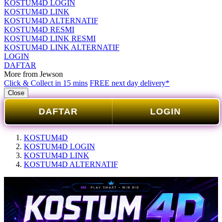
KOSTUM4D LOGIN
KOSTUM4D LINK
KOSTUM4D ALTERNATIF
KOSTUM4D RESMI
KOSTUM4D LINK RESMI
KOSTUM4D LINK ALTERNATIF
LOGIN
DAFTAR
More from Jewson
Click & Collect in 15 mins
FREE next day delivery*
Close
DAFTAR
LOGIN
KOSTUM4D
KOSTUM4D LOGIN
KOSTUM4D LINK
KOSTUM4D ALTERNATIF