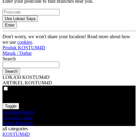
Enter your postcode to find branches near you.
Use Lokasi Saya
Enter
Don't worry, we won't share your location! Read more about how
we use
cookies
.
Produk KOSTUM4D
Masuk / Daftar
Search
Search
LOKASI KOSTUM4D
ARTIKEL KOSTUM4D
VAT
EX
INC
Toggle
Informasi Kami
Navigasi Cepat
Butuh Bantuan?
all categories
KOSTUM4D