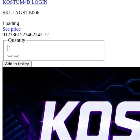
KOSTUM4D LOGIN
SKU: AGSTB006
Loading
See price
9123361523462242.72
Quantity
Add to trolley