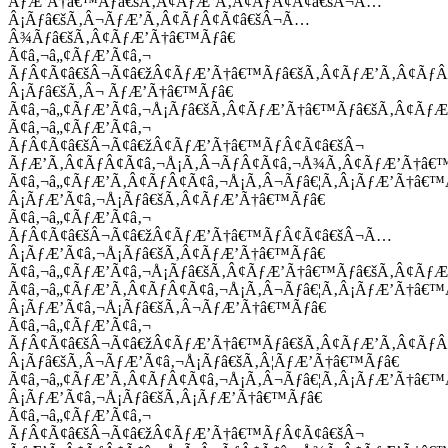
ÃƒÆ’Ã†â€™Ãƒâ€šÃ‚Â¢ÃƒÆ’Ã‚Â¢ÃƒÂ¢Ã¢â€šÂ¬Ã…
Â¡Ãƒâ€šÃ‚Â¬ÃƒÆ’Ã‚Â¢ÃƒÂ¢Ã¢â€šÂ¬Ã…
Â¾Ãƒâ€šÃ‚Â¢ÃƒÆ’Ã†â€™Ãƒâ€
Ã¢â‚¬â„¢ÃƒÆ’Ã¢â‚¬
ÃƒÂ¢Ã¢â€šÂ¬Ã¢â€žÂ¢ÃƒÆ’Ã†â€™Ãƒâ€šÃ‚Â¢ÃƒÆ’Ã‚Â¢Ãƒ
Â¡Ãƒâ€šÃ‚Â¬ ÃƒÆ’Ã†â€™Ãƒâ€
Ã¢â‚¬â„¢ÃƒÆ’Ã¢â‚¬Å¡Ãƒâ€šÃ‚Â¢ÃƒÆ’Ã†â€™Ãƒâ€šÃ‚Â¢ÃƒÆ
Ã¢â‚¬â„¢ÃƒÆ’Ã¢â‚¬
ÃƒÂ¢Ã¢â€šÂ¬Ã¢â€žÂ¢ÃƒÆ’Ã†â€™ÃƒÂ¢Ã¢â€šÂ¬
ÃƒÆ’Ã‚Â¢ÃƒÂ¢Ã¢â‚¬Å¡Ã‚Â¬ÃƒÂ¢Ã¢â‚¬Å¾Ã‚Â¢ÃƒÆ’Ã†â€
Ã¢â‚¬â„¢ÃƒÆ’Ã‚Â¢ÃƒÂ¢Ã¢â‚¬Å¡Ã‚Â¬Ãƒâ€¦Ã‚Â¡ÃƒÆ’Ã†â€
Â¡ÃƒÆ’Ã¢â‚¬Å¡Ãƒâ€šÃ‚Â¢ÃƒÆ’Ã†â€™Ãƒâ€
Ã¢â‚¬â„¢ÃƒÆ’Ã¢â‚¬
ÃƒÂ¢Ã¢â€šÂ¬Ã¢â€žÂ¢ÃƒÆ’Ã†â€™ÃƒÂ¢Ã¢â€šÂ¬Ã…
Â¡ÃƒÆ’Ã¢â‚¬Å¡Ãƒâ€šÃ‚Â¢ÃƒÆ’Ã†â€™Ãƒâ€
Ã¢â‚¬â„¢ÃƒÆ’Ã¢â‚¬Å¡Ãƒâ€šÃ‚Â¢ÃƒÆ’Ã†â€™Ãƒâ€šÃ‚Â¢ÃƒÆ
Ã¢â‚¬â„¢ÃƒÆ’Ã‚Â¢ÃƒÂ¢Ã¢â‚¬Å¡Ã‚Â¬Ãƒâ€¦Ã‚Â¡ÃƒÆ’Ã†â€
Â¡ÃƒÆ’Ã¢â‚¬Å¡Ãƒâ€šÃ‚Â¬ÃƒÆ’Ã†â€™Ãƒâ€
Ã¢â‚¬â„¢ÃƒÆ’Ã¢â‚¬
ÃƒÂ¢Ã¢â€šÂ¬Ã¢â€žÂ¢ÃƒÆ’Ã†â€™Ãƒâ€šÃ‚Â¢ÃƒÆ’Ã‚Â¢Ãƒ
Â¡Ãƒâ€šÃ‚Â¬ÃƒÆ’Ã¢â‚¬Å¡Ãƒâ€šÃ‚Â¦ÃƒÆ’Ã†â€™Ãƒâ€
Ã¢â‚¬â„¢ÃƒÆ’Ã‚Â¢ÃƒÂ¢Ã¢â‚¬Å¡Ã‚Â¬Ãƒâ€¦Ã‚Â¡ÃƒÆ’Ã†â€
Â¡ÃƒÆ’Ã¢â‚¬Å¡Ãƒâ€šÃ‚Â¡ÃƒÆ’Ã†â€™Ãƒâ€
Ã¢â‚¬â„¢ÃƒÆ’Ã¢â‚¬
ÃƒÂ¢Ã¢â€šÂ¬Ã¢â€žÂ¢ÃƒÆ’Ã†â€™ÃƒÂ¢Ã¢â€šÂ¬