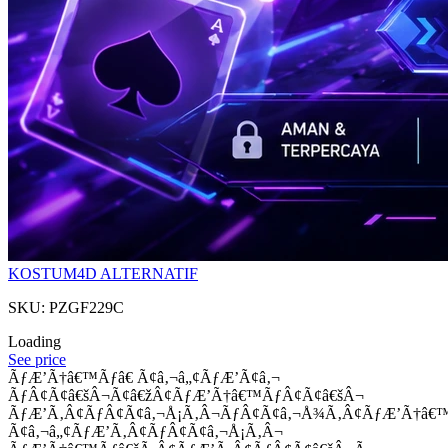
KOSTUM4D ALTERNATIF
SKU: PZGF229C
Loading
See price
ÃƒÆ’Ã†â€™Ãƒâ€ Ã¢â‚¬â„¢ÃƒÆ’Ã¢â‚¬
ÃƒÂ¢Ã¢â€šÂ¬Ã¢â€žÂ¢ÃƒÆ’Ã†â€™ÃƒÂ¢Ã¢â€šÂ¬
ÃƒÆ’Ã‚Â¢ÃƒÂ¢Ã¢â‚¬Å¡Ã‚Â¬ÃƒÂ¢Ã¢â‚¬Å¾Ã‚Â¢ÃƒÆ’Ã†â€
Ã¢â‚¬â„¢ÃƒÆ’Ã‚Â¢ÃƒÂ¢Ã¢â‚¬Å¡Ã‚Â¬