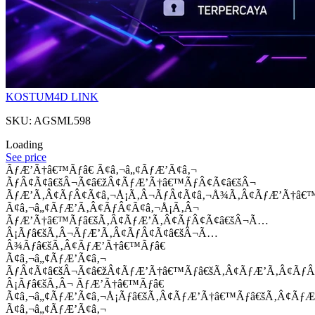
KOSTUM4D LINK
SKU: AGSML598
Loading
See price
ÃƒÆ’Ã†â€™Ãƒâ€ Ã¢â‚¬â„¢ÃƒÆ’Ã¢â‚¬
ÃƒÂ¢Ã¢â€šÂ¬Ã¢â€žÂ¢ÃƒÆ’Ã†â€™ÃƒÂ¢Ã¢â€šÂ¬
ÃƒÆ’Ã‚Â¢ÃƒÂ¢Ã¢â‚¬Å¡Ã‚Â¬ÃƒÂ¢Ã¢â‚¬Å¾Ã‚Â¢ÃƒÆ’Ã†â€
Ã¢â‚¬â„¢ÃƒÆ’Ã‚Â¢ÃƒÂ¢Ã¢â‚¬Å¡Ã‚Â¬
ÃƒÆ’Ã†â€™Ãƒâ€šÃ‚Â¢ÃƒÆ’Ã‚Â¢ÃƒÂ¢Ã¢â€šÂ¬Ã…
Â¡Ãƒâ€šÃ‚Â¬ÃƒÆ’Ã‚Â¢ÃƒÂ¢Ã¢â€šÂ¬Ã…
Â¾Ãƒâ€šÃ‚Â¢ÃƒÆ’Ã†â€™Ãƒâ€
Ã¢â‚¬â„¢ÃƒÆ’Ã¢â‚¬
ÃƒÂ¢Ã¢â€šÂ¬Ã¢â€žÂ¢ÃƒÆ’Ã†â€™Ãƒâ€šÃ‚Â¢ÃƒÆ’Ã‚Â¢Ãƒ
Â¡Ãƒâ€šÃ‚Â¬ ÃƒÆ’Ã†â€™Ãƒâ€
Ã¢â‚¬â„¢ÃƒÆ’Ã¢â‚¬Å¡Ãƒâ€šÃ‚Â¢ÃƒÆ’Ã†â€™Ãƒâ€šÃ‚Â¢ÃƒÆ
Ã¢â‚¬â„¢ÃƒÆ’Ã¢â‚¬