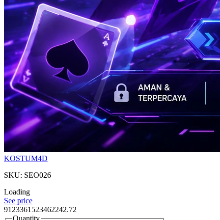
KOSTUM4D
SKU: SEO026
Loading
See price
9123361523462242.72
Quantity