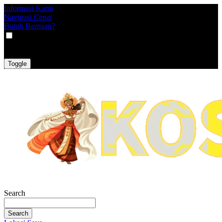
Informasi Kami
Navigasi Cepat
Butuh Bantuan?
VAT
EX
INC
Toggle
Search
Search