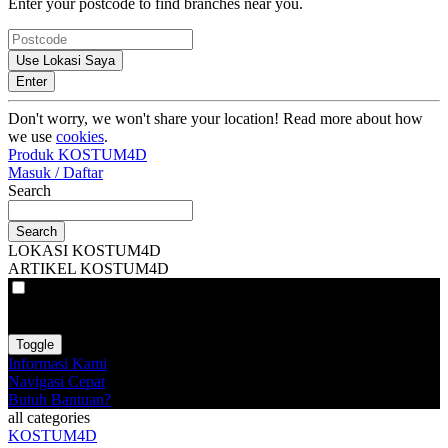
Enter your postcode to find branches near you.
Use Lokasi Saya
Enter
Don't worry, we won't share your location! Read more about how
we use
cookies
.
Produk KOSTUM4D
Masuk / Daftar
Search
Search
LOKASI KOSTUM4D
ARTIKEL KOSTUM4D
VAT
EX
INC
Toggle
Informasi Kami
Navigasi Cepat
Butuh Bantuan?
all categories
KOSTUM4D