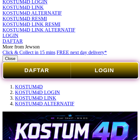
KOSTUM4D LOGIN
KOSTUM4D LINK
KOSTUM4D ALTERNATIF
KOSTUM4D RESMI
KOSTUM4D LINK RESMI
KOSTUM4D LINK ALTERNATIF
LOGIN
DAFTAR
More from Jewson
Click & Collect in 15 mins
FREE next day delivery*
Close
DAFTAR
LOGIN
KOSTUM4D
KOSTUM4D LOGIN
KOSTUM4D LINK
KOSTUM4D ALTERNATIF