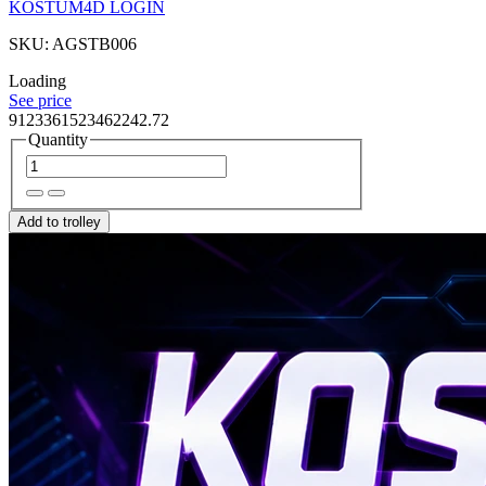
KOSTUM4D LOGIN
SKU: AGSTB006
Loading
See price
9123361523462242.72
Quantity
Add to trolley