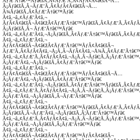
ÃƒÆ’Ã†â€™Ãƒâ€šÃ‚Â¢ÃƒÆ’Ã‚Â¢ÃƒÂ¢Ã¢â€šÂ¬Ã…
Â¡Ãƒâ€šÃ‚Â¬ÃƒÆ’Ã‚Â¢ÃƒÂ¢Ã¢â€šÂ¬Ã…
Â¾Ãƒâ€šÃ‚Â¢ÃƒÆ’Ã†â€™Ãƒâ€
Ã¢â‚¬â„¢ÃƒÆ’Ã¢â‚¬
ÃƒÂ¢Ã¢â€šÂ¬Ã¢â€žÂ¢ÃƒÆ’Ã†â€™Ãƒâ€šÃ‚Â¢ÃƒÆ’Ã‚Â¢Ãƒ
Â¡Ãƒâ€šÃ‚Â¬ ÃƒÆ’Ã†â€™Ãƒâ€
Ã¢â‚¬â„¢ÃƒÆ’Ã¢â‚¬Å¡Ãƒâ€šÃ‚Â¢ÃƒÆ’Ã†â€™Ãƒâ€šÃ‚Â¢ÃƒÆ
Ã¢â‚¬â„¢ÃƒÆ’Ã¢â‚¬
ÃƒÂ¢Ã¢â€šÂ¬Ã¢â€žÂ¢ÃƒÆ’Ã†â€™ÃƒÂ¢Ã¢â€šÂ¬
ÃƒÆ’Ã‚Â¢ÃƒÂ¢Ã¢â‚¬Å¡Ã‚Â¬ÃƒÂ¢Ã¢â‚¬Å¾Ã‚Â¢ÃƒÆ’Ã†â€
Ã¢â‚¬â„¢ÃƒÆ’Ã‚Â¢ÃƒÂ¢Ã¢â‚¬Å¡Ã‚Â¬Ãƒâ€¦Ã‚Â¡ÃƒÆ’Ã†â€
Â¡ÃƒÆ’Ã¢â‚¬Å¡Ãƒâ€šÃ‚Â¢ÃƒÆ’Ã†â€™Ãƒâ€
Ã¢â‚¬â„¢ÃƒÆ’Ã¢â‚¬
ÃƒÂ¢Ã¢â€šÂ¬Ã¢â€žÂ¢ÃƒÆ’Ã†â€™ÃƒÂ¢Ã¢â€šÂ¬Ã…
Â¡ÃƒÆ’Ã¢â‚¬Å¡Ãƒâ€šÃ‚Â¢ÃƒÆ’Ã†â€™Ãƒâ€
Ã¢â‚¬â„¢ÃƒÆ’Ã¢â‚¬Å¡Ãƒâ€šÃ‚Â¢ÃƒÆ’Ã†â€™Ãƒâ€šÃ‚Â¢ÃƒÆ
Ã¢â‚¬â„¢ÃƒÆ’Ã‚Â¢ÃƒÂ¢Ã¢â‚¬Å¡Ã‚Â¬Ãƒâ€¦Ã‚Â¡ÃƒÆ’Ã†â€
Â¡ÃƒÆ’Ã¢â‚¬Å¡Ãƒâ€šÃ‚Â¬ÃƒÆ’Ã†â€™Ãƒâ€
Ã¢â‚¬â„¢ÃƒÆ’Ã¢â‚¬
ÃƒÂ¢Ã¢â€šÂ¬Ã¢â€žÂ¢ÃƒÆ’Ã†â€™Ãƒâ€šÃ‚Â¢ÃƒÆ’Ã‚Â¢Ãƒ
Â¡Ãƒâ€šÃ‚Â¬ÃƒÆ’Ã¢â‚¬Å¡Ãƒâ€šÃ‚Â¦ÃƒÆ’Ã†â€™Ãƒâ€
Ã¢â‚¬â„¢ÃƒÆ’Ã‚Â¢ÃƒÂ¢Ã¢â‚¬Å¡Ã‚Â¬Ãƒâ€¦Ã‚Â¡ÃƒÆ’Ã†â€
Â¡ÃƒÆ’Ã¢â‚¬Å¡Ãƒâ€šÃ‚Â¡ÃƒÆ’Ã†â€™Ãƒâ€
Ã¢â‚¬â„¢ÃƒÆ’Ã¢â‚¬
ÃƒÂ¢Ã¢â€šÂ¬Ã¢â€žÂ¢ÃƒÆ’Ã†â€™ÃƒÂ¢Ã¢â€šÂ¬