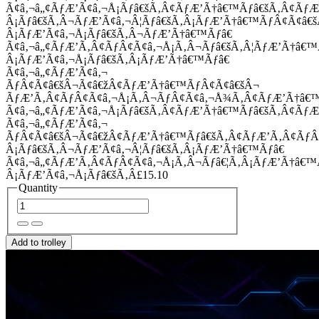
Ã¢â‚¬â„¢ÃƒÆ’Ã¢â‚¬Å¡Ãƒâ€šÃ‚Â¢ÃƒÆ’Ã†â€™Ãƒâ€šÃ‚Â¢Ãƒ
Â¡Ãƒâ€šÃ‚Â¬ÃƒÆ’Ã¢â‚¬Â¦Ãƒâ€šÃ‚Â¡ÃƒÆ’Ã†â€™ÃƒÂ¢Ã¢â
Â¡ÃƒÆ’Ã¢â‚¬Å¡Ãƒâ€šÃ‚Â¬ÃƒÆ’Ã†â€™Ãƒâ€
Ã¢â‚¬â„¢ÃƒÆ’Ã‚Â¢ÃƒÂ¢Ã¢â‚¬Å¡Ã‚Â¬Ãƒâ€šÃ‚Â¦ÃƒÆ’Ã†â€
Â¡ÃƒÆ’Ã¢â‚¬Å¡Ãƒâ€šÃ‚Â¡ÃƒÆ’Ã†â€™Ãƒâ€
Ã¢â‚¬â„¢ÃƒÆ’Ã¢â‚¬
ÃƒÂ¢Ã¢â€šÂ¬Ã¢â€žÂ¢ÃƒÆ’Ã†â€™ÃƒÂ¢Ã¢â€šÂ¬
ÃƒÆ’Ã‚Â¢ÃƒÂ¢Ã¢â‚¬Å¡Ã‚Â¬ÃƒÂ¢Ã¢â‚¬Å¾Ã‚Â¢ÃƒÆ’Ã†â€
Ã¢â‚¬â„¢ÃƒÆ’Ã¢â‚¬Å¡Ãƒâ€šÃ‚Â¢ÃƒÆ’Ã†â€™Ãƒâ€šÃ‚Â¢ÃƒÆ
Ã¢â‚¬â„¢ÃƒÆ’Ã¢â‚¬
ÃƒÂ¢Ã¢â€šÂ¬Ã¢â€žÂ¢ÃƒÆ’Ã†â€™Ãƒâ€šÃ‚Â¢ÃƒÆ’Ã‚Â¢Ãƒ
Â¡Ãƒâ€šÃ‚Â¬ÃƒÆ’Ã¢â‚¬Â¦Ãƒâ€šÃ‚Â¡ÃƒÆ’Ã†â€™Ãƒâ€
Ã¢â‚¬â„¢ÃƒÆ’Ã‚Â¢ÃƒÂ¢Ã¢â‚¬Å¡Ã‚Â¬Ãƒâ€¦Ã‚Â¡ÃƒÆ’Ã†â€
Â¡ÃƒÆ’Ã¢â‚¬Å¡Ãƒâ€šÃ‚Â£15.10
Quantity
Add to trolley