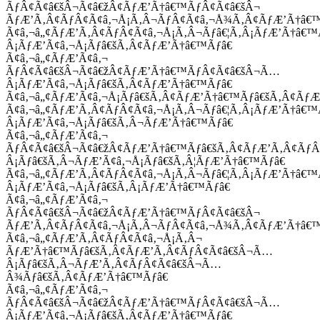
ÃƒÂ¢Ã¢â€šÂ¬Ã¢â€žÂ¢ÃƒÆ’Ã†â€™ÃƒÂ¢Ã¢â€šÂ¬
ÃƒÆ’Ã‚Â¢ÃƒÂ¢Ã¢â‚¬Å¡Ã‚Â¬ÃƒÂ¢Ã¢â‚¬Å¾Ã‚Â¢ÃƒÆ’Ã†â€
Ã¢â‚¬â„¢ÃƒÆ’Ã‚Â¢ÃƒÂ¢Ã¢â‚¬Å¡Ã‚Â¬Ãƒâ€¦Ã‚Â¡ÃƒÆ’Ã†â€
Â¡ÃƒÆ’Ã¢â‚¬Å¡Ãƒâ€šÃ‚Â¢ÃƒÆ’Ã†â€™Ãƒâ€
Ã¢â‚¬â„¢ÃƒÆ’Ã¢â‚¬
ÃƒÂ¢Ã¢â€šÂ¬Ã¢â€žÂ¢ÃƒÆ’Ã†â€™ÃƒÂ¢Ã¢â€šÂ¬Ã…
Â¡ÃƒÆ’Ã¢â‚¬Å¡Ãƒâ€šÃ‚Â¢ÃƒÆ’Ã†â€™Ãƒâ€
Ã¢â‚¬â„¢ÃƒÆ’Ã¢â‚¬Å¡Ãƒâ€šÃ‚Â¢ÃƒÆ’Ã†â€™Ãƒâ€šÃ‚Â¢ÃƒÆ
Ã¢â‚¬â„¢ÃƒÆ’Ã‚Â¢ÃƒÂ¢Ã¢â‚¬Å¡Ã‚Â¬Ãƒâ€¦Ã‚Â¡ÃƒÆ’Ã†â€
Â¡ÃƒÆ’Ã¢â‚¬Å¡Ãƒâ€šÃ‚Â¬ÃƒÆ’Ã†â€™Ãƒâ€
Ã¢â‚¬â„¢ÃƒÆ’Ã¢â‚¬
ÃƒÂ¢Ã¢â€šÂ¬Ã¢â€žÂ¢ÃƒÆ’Ã†â€™Ãƒâ€šÃ‚Â¢ÃƒÆ’Ã‚Â¢Ãƒ
Â¡Ãƒâ€šÃ‚Â¬ÃƒÆ’Ã¢â‚¬Å¡Ãƒâ€šÃ‚Â¦ÃƒÆ’Ã†â€™Ãƒâ€
Ã¢â‚¬â„¢ÃƒÆ’Ã‚Â¢ÃƒÂ¢Ã¢â‚¬Å¡Ã‚Â¬Ãƒâ€¦Ã‚Â¡ÃƒÆ’Ã†â€
Â¡ÃƒÆ’Ã¢â‚¬Å¡Ãƒâ€šÃ‚Â¡ÃƒÆ’Ã†â€™Ãƒâ€
Ã¢â‚¬â„¢ÃƒÆ’Ã¢â‚¬
ÃƒÂ¢Ã¢â€šÂ¬Ã¢â€žÂ¢ÃƒÆ’Ã†â€™ÃƒÂ¢Ã¢â€šÂ¬
ÃƒÆ’Ã‚Â¢ÃƒÂ¢Ã¢â‚¬Å¡Ã‚Â¬ÃƒÂ¢Ã¢â‚¬Å¾Ã‚Â¢ÃƒÆ’Ã†â€
Ã¢â‚¬â„¢ÃƒÆ’Ã‚Â¢ÃƒÂ¢Ã¢â‚¬Å¡Ã‚Â¬
ÃƒÆ’Ã†â€™Ãƒâ€šÃ‚Â¢ÃƒÆ’Ã‚Â¢ÃƒÂ¢Ã¢â€šÂ¬Ã…
Â¡Ãƒâ€šÃ‚Â¬ÃƒÆ’Ã‚Â¢ÃƒÂ¢Ã¢â€šÂ¬Ã…
Â¾Ãƒâ€šÃ‚Â¢ÃƒÆ’Ã†â€™Ãƒâ€
Ã¢â‚¬â„¢ÃƒÆ’Ã¢â‚¬
ÃƒÂ¢Ã¢â€šÂ¬Ã¢â€žÂ¢ÃƒÆ’Ã†â€™ÃƒÂ¢Ã¢â€šÂ¬Ã…
Â¡ÃƒÆ’Ã¢â‚¬Å¡Ãƒâ€šÃ‚Â¢ÃƒÆ’Ã†â€™Ãƒâ€