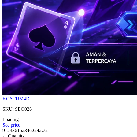
KOSTUM4D
SKU: SEO026
Loading
See price
9123361523462242.72
Quantity