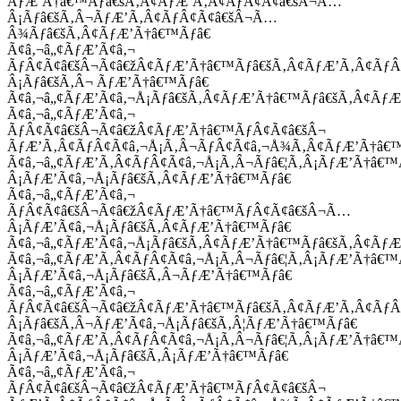
ÃƒÆ’Ã†â€™Ãƒâ€šÃ‚Â¢ÃƒÆ’Ã‚Â¢ÃƒÂ¢Ã¢â€šÂ¬Ã…
Â¡Ãƒâ€šÃ‚Â¬ÃƒÆ’Ã‚Â¢ÃƒÂ¢Ã¢â€šÂ¬Ã…
Â¾Ãƒâ€šÃ‚Â¢ÃƒÆ’Ã†â€™Ãƒâ€
Ã¢â‚¬â„¢ÃƒÆ’Ã¢â‚¬
ÃƒÂ¢Ã¢â€šÂ¬Ã¢â€žÂ¢ÃƒÆ’Ã†â€™Ãƒâ€šÃ‚Â¢ÃƒÆ’Ã‚Â¢Ãƒ
Â¡Ãƒâ€šÃ‚Â¬ ÃƒÆ’Ã†â€™Ãƒâ€
Ã¢â‚¬â„¢ÃƒÆ’Ã¢â‚¬Å¡Ãƒâ€šÃ‚Â¢ÃƒÆ’Ã†â€™Ãƒâ€šÃ‚Â¢ÃƒÆ
Ã¢â‚¬â„¢ÃƒÆ’Ã¢â‚¬
ÃƒÂ¢Ã¢â€šÂ¬Ã¢â€žÂ¢ÃƒÆ’Ã†â€™ÃƒÂ¢Ã¢â€šÂ¬
ÃƒÆ’Ã‚Â¢ÃƒÂ¢Ã¢â‚¬Å¡Ã‚Â¬ÃƒÂ¢Ã¢â‚¬Å¾Ã‚Â¢ÃƒÆ’Ã†â€
Ã¢â‚¬â„¢ÃƒÆ’Ã‚Â¢ÃƒÂ¢Ã¢â‚¬Å¡Ã‚Â¬Ãƒâ€¦Ã‚Â¡ÃƒÆ’Ã†â€
Â¡ÃƒÆ’Ã¢â‚¬Å¡Ãƒâ€šÃ‚Â¢ÃƒÆ’Ã†â€™Ãƒâ€
Ã¢â‚¬â„¢ÃƒÆ’Ã¢â‚¬
ÃƒÂ¢Ã¢â€šÂ¬Ã¢â€žÂ¢ÃƒÆ’Ã†â€™ÃƒÂ¢Ã¢â€šÂ¬Ã…
Â¡ÃƒÆ’Ã¢â‚¬Å¡Ãƒâ€šÃ‚Â¢ÃƒÆ’Ã†â€™Ãƒâ€
Ã¢â‚¬â„¢ÃƒÆ’Ã¢â‚¬Å¡Ãƒâ€šÃ‚Â¢ÃƒÆ’Ã†â€™Ãƒâ€šÃ‚Â¢ÃƒÆ
Ã¢â‚¬â„¢ÃƒÆ’Ã‚Â¢ÃƒÂ¢Ã¢â‚¬Å¡Ã‚Â¬Ãƒâ€¦Ã‚Â¡ÃƒÆ’Ã†â€
Â¡ÃƒÆ’Ã¢â‚¬Å¡Ãƒâ€šÃ‚Â¬ÃƒÆ’Ã†â€™Ãƒâ€
Ã¢â‚¬â„¢ÃƒÆ’Ã¢â‚¬
ÃƒÂ¢Ã¢â€šÂ¬Ã¢â€žÂ¢ÃƒÆ’Ã†â€™Ãƒâ€šÃ‚Â¢ÃƒÆ’Ã‚Â¢Ãƒ
Â¡Ãƒâ€šÃ‚Â¬ÃƒÆ’Ã¢â‚¬Å¡Ãƒâ€šÃ‚Â¦ÃƒÆ’Ã†â€™Ãƒâ€
Ã¢â‚¬â„¢ÃƒÆ’Ã‚Â¢ÃƒÂ¢Ã¢â‚¬Å¡Ã‚Â¬Ãƒâ€¦Ã‚Â¡ÃƒÆ’Ã†â€
Â¡ÃƒÆ’Ã¢â‚¬Å¡Ãƒâ€šÃ‚Â¡ÃƒÆ’Ã†â€™Ãƒâ€
Ã¢â‚¬â„¢ÃƒÆ’Ã¢â‚¬
ÃƒÂ¢Ã¢â€šÂ¬Ã¢â€žÂ¢ÃƒÆ’Ã†â€™ÃƒÂ¢Ã¢â€šÂ¬