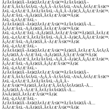
ÃƒÂ¢Ã¢â€šÂ¬Ã¢â€žÂ¢ÃƒÆ’Ã†â€™ÃƒÂ¢Ã¢â€šÂ¬
ÃƒÆ’Ã‚Â¢ÃƒÂ¢Ã¢â‚¬Å¡Ã‚Â¬ÃƒÂ¢Ã¢â‚¬Å¾Ã‚Â¢ÃƒÆ’Ã†â€
Ã¢â‚¬â„¢ÃƒÆ’Ã‚Â¢ÃƒÂ¢Ã¢â‚¬Å¡Ã‚Â¬Ãƒâ€¦Ã‚Â¡ÃƒÆ’Ã†â€
Â¡ÃƒÆ’Ã¢â‚¬Å¡Ãƒâ€šÃ‚Â¢ÃƒÆ’Ã†â€™Ãƒâ€
Ã¢â‚¬â„¢ÃƒÆ’Ã¢â‚¬
ÃƒÂ¢Ã¢â€šÂ¬Ã¢â€žÂ¢ÃƒÆ’Ã†â€™ÃƒÂ¢Ã¢â€šÂ¬Ã…
Â¡ÃƒÆ’Ã¢â‚¬Å¡Ãƒâ€šÃ‚Â¢ÃƒÆ’Ã†â€™Ãƒâ€
Ã¢â‚¬â„¢ÃƒÆ’Ã¢â‚¬Å¡Ãƒâ€šÃ‚Â¢ÃƒÆ’Ã†â€™Ãƒâ€šÃ‚Â¢ÃƒÆ
Ã¢â‚¬â„¢ÃƒÆ’Ã‚Â¢ÃƒÂ¢Ã¢â‚¬Å¡Ã‚Â¬Ãƒâ€¦Ã‚Â¡ÃƒÆ’Ã†â€
Â¡ÃƒÆ’Ã¢â‚¬Å¡Ãƒâ€šÃ‚Â¬ÃƒÆ’Ã†â€™Ãƒâ€
Ã¢â‚¬â„¢ÃƒÆ’Ã¢â‚¬
ÃƒÂ¢Ã¢â€šÂ¬Ã¢â€žÂ¢ÃƒÆ’Ã†â€™Ãƒâ€šÃ‚Â¢ÃƒÆ’Ã‚Â¢Ãƒ
Â¡Ãƒâ€šÃ‚Â¬ÃƒÆ’Ã¢â‚¬Å¡Ãƒâ€šÃ‚Â¦ÃƒÆ’Ã†â€™Ãƒâ€
Ã¢â‚¬â„¢ÃƒÆ’Ã‚Â¢ÃƒÂ¢Ã¢â‚¬Å¡Ã‚Â¬Ãƒâ€¦Ã‚Â¡ÃƒÆ’Ã†â€
Â¡ÃƒÆ’Ã¢â‚¬Å¡Ãƒâ€šÃ‚Â¡ÃƒÆ’Ã†â€™Ãƒâ€
Ã¢â‚¬â„¢ÃƒÆ’Ã¢â‚¬
ÃƒÂ¢Ã¢â€šÂ¬Ã¢â€žÂ¢ÃƒÆ’Ã†â€™ÃƒÂ¢Ã¢â€šÂ¬
ÃƒÆ’Ã‚Â¢ÃƒÂ¢Ã¢â‚¬Å¡Ã‚Â¬ÃƒÂ¢Ã¢â‚¬Å¾Ã‚Â¢ÃƒÆ’Ã†â€
Ã¢â‚¬â„¢ÃƒÆ’Ã‚Â¢ÃƒÂ¢Ã¢â‚¬Å¡Ã‚Â¬
ÃƒÆ’Ã†â€™Ãƒâ€šÃ‚Â¢ÃƒÆ’Ã‚Â¢ÃƒÂ¢Ã¢â€šÂ¬Ã…
Â¡Ãƒâ€šÃ‚Â¬ÃƒÆ’Ã‚Â¢ÃƒÂ¢Ã¢â€šÂ¬Ã…
Â¾Ãƒâ€šÃ‚Â¢ÃƒÆ’Ã†â€™Ãƒâ€
Ã¢â‚¬â„¢ÃƒÆ’Ã¢â‚¬
ÃƒÂ¢Ã¢â€šÂ¬Ã¢â€žÂ¢ÃƒÆ’Ã†â€™ÃƒÂ¢Ã¢â€šÂ¬Ã…
Â¡ÃƒÆ’Ã¢â‚¬Å¡Ãƒâ€šÃ‚Â¢ÃƒÆ’Ã†â€™Ãƒâ€