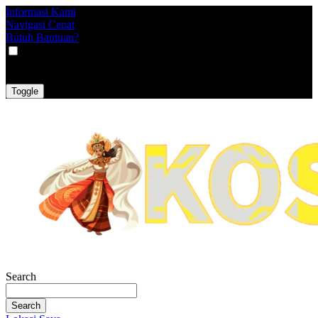
Informasi Kami
Navigasi Cepat
Butuh Bantuan?
VAT
EX
INC
Toggle
Search
Search