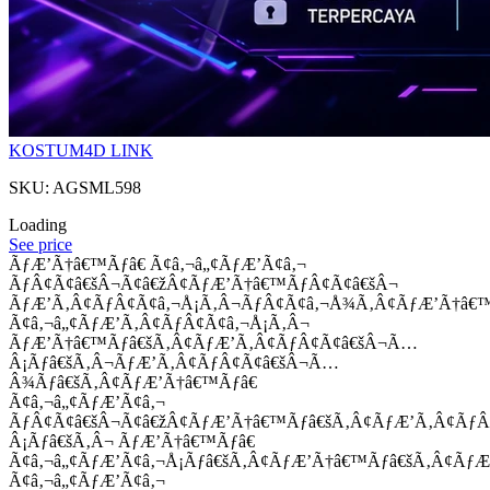
KOSTUM4D LINK
SKU: AGSML598
Loading
See price
ÃƒÆ’Ã†â€™Ãƒâ€ Ã¢â‚¬â„¢ÃƒÆ’Ã¢â‚¬
ÃƒÂ¢Ã¢â€šÂ¬Ã¢â€žÂ¢ÃƒÆ’Ã†â€™ÃƒÂ¢Ã¢â€šÂ¬
ÃƒÆ’Ã‚Â¢ÃƒÂ¢Ã¢â‚¬Å¡Ã‚Â¬ÃƒÂ¢Ã¢â‚¬Å¾Ã‚Â¢ÃƒÆ’Ã†â€
Ã¢â‚¬â„¢ÃƒÆ’Ã‚Â¢ÃƒÂ¢Ã¢â‚¬Å¡Ã‚Â¬
ÃƒÆ’Ã†â€™Ãƒâ€šÃ‚Â¢ÃƒÆ’Ã‚Â¢ÃƒÂ¢Ã¢â€šÂ¬Ã…
Â¡Ãƒâ€šÃ‚Â¬ÃƒÆ’Ã‚Â¢ÃƒÂ¢Ã¢â€šÂ¬Ã…
Â¾Ãƒâ€šÃ‚Â¢ÃƒÆ’Ã†â€™Ãƒâ€
Ã¢â‚¬â„¢ÃƒÆ’Ã¢â‚¬
ÃƒÂ¢Ã¢â€šÂ¬Ã¢â€žÂ¢ÃƒÆ’Ã†â€™Ãƒâ€šÃ‚Â¢ÃƒÆ’Ã‚Â¢Ãƒ
Â¡Ãƒâ€šÃ‚Â¬ ÃƒÆ’Ã†â€™Ãƒâ€
Ã¢â‚¬â„¢ÃƒÆ’Ã¢â‚¬Å¡Ãƒâ€šÃ‚Â¢ÃƒÆ’Ã†â€™Ãƒâ€šÃ‚Â¢ÃƒÆ
Ã¢â‚¬â„¢ÃƒÆ’Ã¢â‚¬