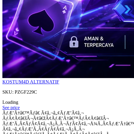
KOSTUM4D ALTERNATIF
SKU: PZGF229C
Loading
See price
ÃƒÆ’Ã†â€™Ãƒâ€ Ã¢â‚¬â„¢ÃƒÆ’Ã¢â‚¬
ÃƒÂ¢Ã¢â€šÂ¬Ã¢â€žÂ¢ÃƒÆ’Ã†â€™ÃƒÂ¢Ã¢â€šÂ¬
ÃƒÆ’Ã‚Â¢ÃƒÂ¢Ã¢â‚¬Å¡Ã‚Â¬ÃƒÂ¢Ã¢â‚¬Å¾Ã‚Â¢ÃƒÆ’Ã†â€
Ã¢â‚¬â„¢ÃƒÆ’Ã‚Â¢ÃƒÂ¢Ã¢â‚¬Å¡Ã‚Â¬