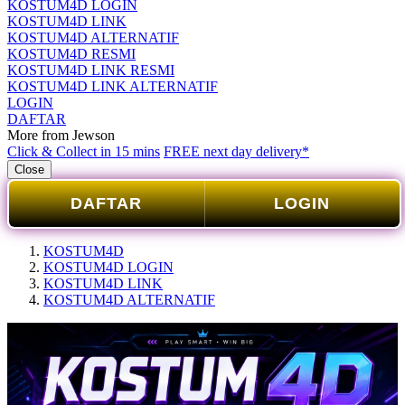
KOSTUM4D LOGIN
KOSTUM4D LINK
KOSTUM4D ALTERNATIF
KOSTUM4D RESMI
KOSTUM4D LINK RESMI
KOSTUM4D LINK ALTERNATIF
LOGIN
DAFTAR
More from Jewson
Click & Collect in 15 mins
FREE next day delivery*
Close
DAFTAR
LOGIN
KOSTUM4D
KOSTUM4D LOGIN
KOSTUM4D LINK
KOSTUM4D ALTERNATIF