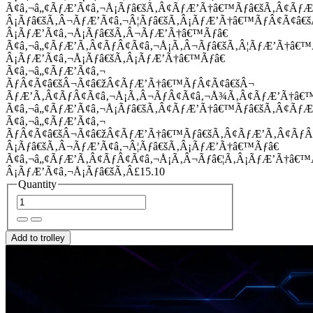
Ã¢â‚¬â„¢ÃƒÆ’Ã¢â‚¬Å¡Ãƒâ€šÃ‚Â¢ÃƒÆ’Ã†â€™Ãƒâ€šÃ‚Â¢Ãƒ
Â¡Ãƒâ€šÃ‚Â¬ÃƒÆ’Ã¢â‚¬Â¦Ãƒâ€šÃ‚Â¡ÃƒÆ’Ã†â€™ÃƒÂ¢Ã¢â
Â¡ÃƒÆ’Ã¢â‚¬Å¡Ãƒâ€šÃ‚Â¬ÃƒÆ’Ã†â€™Ãƒâ€
Ã¢â‚¬â„¢ÃƒÆ’Ã‚Â¢ÃƒÂ¢Ã¢â‚¬Å¡Ã‚Â¬Ãƒâ€šÃ‚Â¦ÃƒÆ’Ã†â€
Â¡ÃƒÆ’Ã¢â‚¬Å¡Ãƒâ€šÃ‚Â¡ÃƒÆ’Ã†â€™Ãƒâ€
Ã¢â‚¬â„¢ÃƒÆ’Ã¢â‚¬
ÃƒÂ¢Ã¢â€šÂ¬Ã¢â€žÂ¢ÃƒÆ’Ã†â€™ÃƒÂ¢Ã¢â€šÂ¬
ÃƒÆ’Ã‚Â¢ÃƒÂ¢Ã¢â‚¬Å¡Ã‚Â¬ÃƒÂ¢Ã¢â‚¬Å¾Ã‚Â¢ÃƒÆ’Ã†â€
Ã¢â‚¬â„¢ÃƒÆ’Ã¢â‚¬Å¡Ãƒâ€šÃ‚Â¢ÃƒÆ’Ã†â€™Ãƒâ€šÃ‚Â¢ÃƒÆ
Ã¢â‚¬â„¢ÃƒÆ’Ã¢â‚¬
ÃƒÂ¢Ã¢â€šÂ¬Ã¢â€žÂ¢ÃƒÆ’Ã†â€™Ãƒâ€šÃ‚Â¢ÃƒÆ’Ã‚Â¢Ãƒ
Â¡Ãƒâ€šÃ‚Â¬ÃƒÆ’Ã¢â‚¬Â¦Ãƒâ€šÃ‚Â¡ÃƒÆ’Ã†â€™Ãƒâ€
Ã¢â‚¬â„¢ÃƒÆ’Ã‚Â¢ÃƒÂ¢Ã¢â‚¬Å¡Ã‚Â¬Ãƒâ€¦Ã‚Â¡ÃƒÆ’Ã†â€
Â¡ÃƒÆ’Ã¢â‚¬Å¡Ãƒâ€šÃ‚Â£15.10
Quantity
Add to trolley