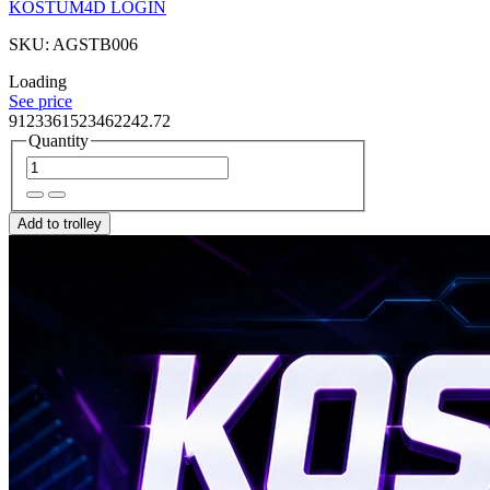
KOSTUM4D LOGIN
SKU: AGSTB006
Loading
See price
9123361523462242.72
Quantity
Add to trolley