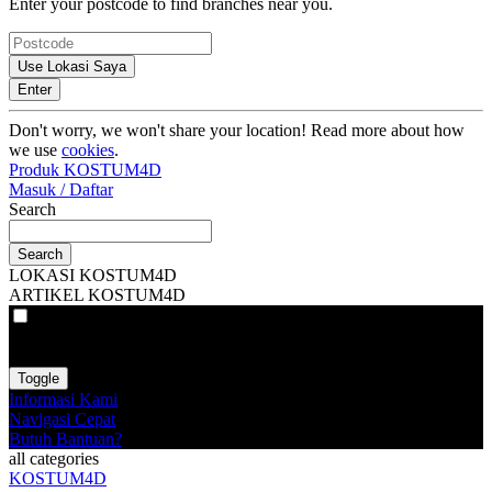
Enter your postcode to find branches near you.
Use Lokasi Saya
Enter
Don't worry, we won't share your location! Read more about how
we use
cookies
.
Produk KOSTUM4D
Masuk / Daftar
Search
Search
LOKASI KOSTUM4D
ARTIKEL KOSTUM4D
VAT
EX
INC
Toggle
Informasi Kami
Navigasi Cepat
Butuh Bantuan?
all categories
KOSTUM4D