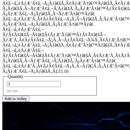
Ã¢â‚¬â„¢ÃƒÆ’Ã¢â‚¬Å¡Ãƒâ€šÃ‚Â¢ÃƒÆ’Ã†â€™Ãƒâ€šÃ‚Â¢Ãƒ
Â¡Ãƒâ€šÃ‚Â¬ÃƒÆ’Ã¢â‚¬Â¦Ãƒâ€šÃ‚Â¡ÃƒÆ’Ã†â€™ÃƒÂ¢Ã¢â
Â¡ÃƒÆ’Ã¢â‚¬Å¡Ãƒâ€šÃ‚Â¬ÃƒÆ’Ã†â€™Ãƒâ€
Ã¢â‚¬â„¢ÃƒÆ’Ã‚Â¢ÃƒÂ¢Ã¢â‚¬Å¡Ã‚Â¬Ãƒâ€šÃ‚Â¦ÃƒÆ’Ã†â€
Â¡ÃƒÆ’Ã¢â‚¬Å¡Ãƒâ€šÃ‚Â¡ÃƒÆ’Ã†â€™Ãƒâ€
Ã¢â‚¬â„¢ÃƒÆ’Ã¢â‚¬
ÃƒÂ¢Ã¢â€šÂ¬Ã¢â€žÂ¢ÃƒÆ’Ã†â€™ÃƒÂ¢Ã¢â€šÂ¬
ÃƒÆ’Ã‚Â¢ÃƒÂ¢Ã¢â‚¬Å¡Ã‚Â¬ÃƒÂ¢Ã¢â‚¬Å¾Ã‚Â¢ÃƒÆ’Ã†â€
Ã¢â‚¬â„¢ÃƒÆ’Ã¢â‚¬Å¡Ãƒâ€šÃ‚Â¢ÃƒÆ’Ã†â€™Ãƒâ€šÃ‚Â¢ÃƒÆ
Ã¢â‚¬â„¢ÃƒÆ’Ã¢â‚¬
ÃƒÂ¢Ã¢â€šÂ¬Ã¢â€žÂ¢ÃƒÆ’Ã†â€™Ãƒâ€šÃ‚Â¢ÃƒÆ’Ã‚Â¢Ãƒ
Â¡Ãƒâ€šÃ‚Â¬ÃƒÆ’Ã¢â‚¬Â¦Ãƒâ€šÃ‚Â¡ÃƒÆ’Ã†â€™Ãƒâ€
Ã¢â‚¬â„¢ÃƒÆ’Ã‚Â¢ÃƒÂ¢Ã¢â‚¬Å¡Ã‚Â¬Ãƒâ€¦Ã‚Â¡ÃƒÆ’Ã†â€
Â¡ÃƒÆ’Ã¢â‚¬Å¡Ãƒâ€šÃ‚Â£15.10
Quantity
Add to trolley