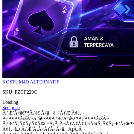
KOSTUM4D ALTERNATIF
SKU: PZGF229C
Loading
See price
ÃƒÆ’Ã†â€™Ãƒâ€ Ã¢â‚¬â„¢ÃƒÆ’Ã¢â‚¬
ÃƒÂ¢Ã¢â€šÂ¬Ã¢â€žÂ¢ÃƒÆ’Ã†â€™ÃƒÂ¢Ã¢â€šÂ¬
ÃƒÆ’Ã‚Â¢ÃƒÂ¢Ã¢â‚¬Å¡Ã‚Â¬ÃƒÂ¢Ã¢â‚¬Å¾Ã‚Â¢ÃƒÆ’Ã†â€
Ã¢â‚¬â„¢ÃƒÆ’Ã‚Â¢ÃƒÂ¢Ã¢â‚¬Å¡Ã‚Â¬