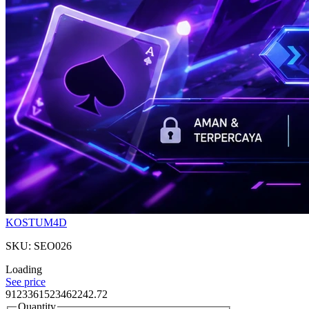
KOSTUM4D
SKU: SEO026
Loading
See price
9123361523462242.72
Quantity