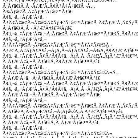
ÃƒÆ’Ã†â€™Ãƒâ€šÃ‚Â¢ÃƒÆ’Ã‚Â¢ÃƒÂ¢Ã¢â€šÂ¬Ã…
Â¡Ãƒâ€šÃ‚Â¬ÃƒÆ’Ã‚Â¢ÃƒÂ¢Ã¢â€šÂ¬Ã…
Â¾Ãƒâ€šÃ‚Â¢ÃƒÆ’Ã†â€™Ãƒâ€
Ã¢â‚¬â„¢ÃƒÆ’Ã¢â‚¬
ÃƒÂ¢Ã¢â€šÂ¬Ã¢â€žÂ¢ÃƒÆ’Ã†â€™Ãƒâ€šÃ‚Â¢ÃƒÆ’Ã‚Â¢Ãƒ
Â¡Ãƒâ€šÃ‚Â¬ ÃƒÆ’Ã†â€™Ãƒâ€
Ã¢â‚¬â„¢ÃƒÆ’Ã¢â‚¬Å¡Ãƒâ€šÃ‚Â¢ÃƒÆ’Ã†â€™Ãƒâ€šÃ‚Â¢ÃƒÆ
Ã¢â‚¬â„¢ÃƒÆ’Ã¢â‚¬
ÃƒÂ¢Ã¢â€šÂ¬Ã¢â€žÂ¢ÃƒÆ’Ã†â€™ÃƒÂ¢Ã¢â€šÂ¬
ÃƒÆ’Ã‚Â¢ÃƒÂ¢Ã¢â‚¬Å¡Ã‚Â¬ÃƒÂ¢Ã¢â‚¬Å¾Ã‚Â¢ÃƒÆ’Ã†â€
Ã¢â‚¬â„¢ÃƒÆ’Ã‚Â¢ÃƒÂ¢Ã¢â‚¬Å¡Ã‚Â¬Ãƒâ€¦Ã‚Â¡ÃƒÆ’Ã†â€
Â¡ÃƒÆ’Ã¢â‚¬Å¡Ãƒâ€šÃ‚Â¢ÃƒÆ’Ã†â€™Ãƒâ€
Ã¢â‚¬â„¢ÃƒÆ’Ã¢â‚¬
ÃƒÂ¢Ã¢â€šÂ¬Ã¢â€žÂ¢ÃƒÆ’Ã†â€™ÃƒÂ¢Ã¢â€šÂ¬Ã…
Â¡ÃƒÆ’Ã¢â‚¬Å¡Ãƒâ€šÃ‚Â¢ÃƒÆ’Ã†â€™Ãƒâ€
Ã¢â‚¬â„¢ÃƒÆ’Ã¢â‚¬Å¡Ãƒâ€šÃ‚Â¢ÃƒÆ’Ã†â€™Ãƒâ€šÃ‚Â¢ÃƒÆ
Ã¢â‚¬â„¢ÃƒÆ’Ã‚Â¢ÃƒÂ¢Ã¢â‚¬Å¡Ã‚Â¬Ãƒâ€¦Ã‚Â¡ÃƒÆ’Ã†â€
Â¡ÃƒÆ’Ã¢â‚¬Å¡Ãƒâ€šÃ‚Â¬ÃƒÆ’Ã†â€™Ãƒâ€
Ã¢â‚¬â„¢ÃƒÆ’Ã¢â‚¬
ÃƒÂ¢Ã¢â€šÂ¬Ã¢â€žÂ¢ÃƒÆ’Ã†â€™Ãƒâ€šÃ‚Â¢ÃƒÆ’Ã‚Â¢Ãƒ
Â¡Ãƒâ€šÃ‚Â¬ÃƒÆ’Ã¢â‚¬Å¡Ãƒâ€šÃ‚Â¦ÃƒÆ’Ã†â€™Ãƒâ€
Ã¢â‚¬â„¢ÃƒÆ’Ã‚Â¢ÃƒÂ¢Ã¢â‚¬Å¡Ã‚Â¬Ãƒâ€¦Ã‚Â¡ÃƒÆ’Ã†â€
Â¡ÃƒÆ’Ã¢â‚¬Å¡Ãƒâ€šÃ‚Â¡ÃƒÆ’Ã†â€™Ãƒâ€
Ã¢â‚¬â„¢ÃƒÆ’Ã¢â‚¬
ÃƒÂ¢Ã¢â€šÂ¬Ã¢â€žÂ¢ÃƒÆ’Ã†â€™ÃƒÂ¢Ã¢â€šÂ¬