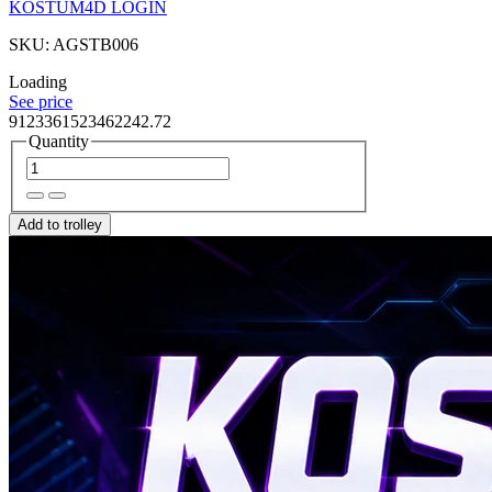
KOSTUM4D LOGIN
SKU: AGSTB006
Loading
See price
9123361523462242.72
Quantity
Add to trolley