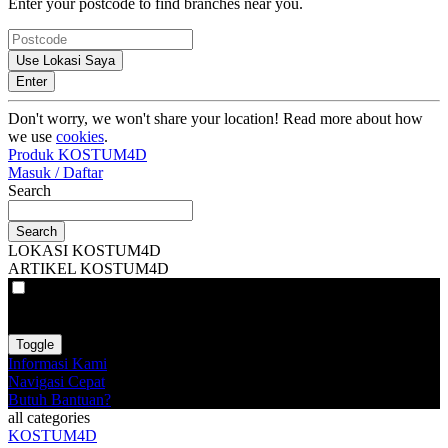
Enter your postcode to find branches near you.
Use Lokasi Saya
Enter
Don't worry, we won't share your location! Read more about how
we use
cookies
.
Produk KOSTUM4D
Masuk / Daftar
Search
Search
LOKASI KOSTUM4D
ARTIKEL KOSTUM4D
VAT
EX
INC
Toggle
Informasi Kami
Navigasi Cepat
Butuh Bantuan?
all categories
KOSTUM4D