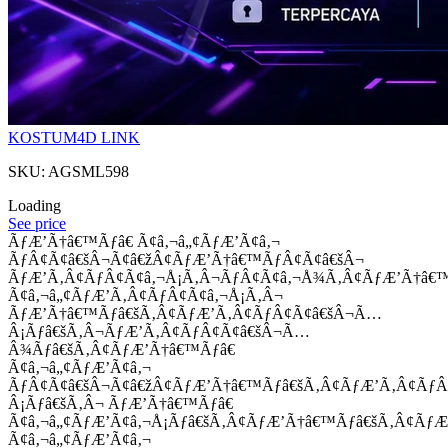
KOSTUM4D LINK
SKU: AGSML598
Loading
See price
ÃƒÆ’Ã†â€™Ãƒâ€ Ã¢â‚¬â„¢ÃƒÆ’Ã¢â‚¬
ÃƒÂ¢Ã¢â€šÂ¬Ã¢â€žÂ¢ÃƒÆ’Ã†â€™ÃƒÂ¢Ã¢â€šÂ¬
ÃƒÆ’Ã‚Â¢ÃƒÂ¢Ã¢â‚¬Å¡Ã‚Â¬ÃƒÂ¢Ã¢â‚¬Å¾Ã‚Â¢ÃƒÆ’Ã†â€
Ã¢â‚¬â„¢ÃƒÆ’Ã‚Â¢ÃƒÂ¢Ã¢â‚¬Å¡Ã‚Â¬
ÃƒÆ’Ã†â€™Ãƒâ€šÃ‚Â¢ÃƒÆ’Ã‚Â¢ÃƒÂ¢Ã¢â€šÂ¬Ã…
Â¡Ãƒâ€šÃ‚Â¬ÃƒÆ’Ã‚Â¢ÃƒÂ¢Ã¢â€šÂ¬Ã…
Â¾Ãƒâ€šÃ‚Â¢ÃƒÆ’Ã†â€™Ãƒâ€
Ã¢â‚¬â„¢ÃƒÆ’Ã¢â‚¬
ÃƒÂ¢Ã¢â€šÂ¬Ã¢â€žÂ¢ÃƒÆ’Ã†â€™Ãƒâ€šÃ‚Â¢ÃƒÆ’Ã‚Â¢Ãƒ
Â¡Ãƒâ€šÃ‚Â¬ ÃƒÆ’Ã†â€™Ãƒâ€
Ã¢â‚¬â„¢ÃƒÆ’Ã¢â‚¬Å¡Ãƒâ€šÃ‚Â¢ÃƒÆ’Ã†â€™Ãƒâ€šÃ‚Â¢ÃƒÆ
Ã¢â‚¬â„¢ÃƒÆ’Ã¢â‚¬