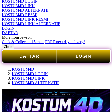
KOSTUM4D LOGIN
KOSTUM4D LINK
KOSTUM4D ALTERNATIF
KOSTUM4D RESMI
KOSTUM4D LINK RESMI
KOSTUM4D LINK ALTERNATIF
LOGIN
DAFTAR
More from Jewson
Click & Collect in 15 mins
FREE next day delivery*
Close
DAFTAR
LOGIN
KOSTUM4D
KOSTUM4D LOGIN
KOSTUM4D LINK
KOSTUM4D ALTERNATIF