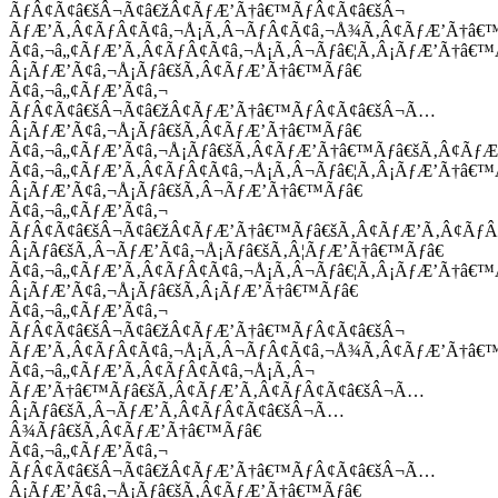
ÃƒÂ¢Ã¢â€šÂ¬Ã¢â€žÂ¢ÃƒÆ’Ã†â€™ÃƒÂ¢Ã¢â€šÂ¬
ÃƒÆ’Ã‚Â¢ÃƒÂ¢Ã¢â‚¬Å¡Ã‚Â¬ÃƒÂ¢Ã¢â‚¬Å¾Ã‚Â¢ÃƒÆ’Ã†â€
Ã¢â‚¬â„¢ÃƒÆ’Ã‚Â¢ÃƒÂ¢Ã¢â‚¬Å¡Ã‚Â¬Ãƒâ€¦Ã‚Â¡ÃƒÆ’Ã†â€
Â¡ÃƒÆ’Ã¢â‚¬Å¡Ãƒâ€šÃ‚Â¢ÃƒÆ’Ã†â€™Ãƒâ€
Ã¢â‚¬â„¢ÃƒÆ’Ã¢â‚¬
ÃƒÂ¢Ã¢â€šÂ¬Ã¢â€žÂ¢ÃƒÆ’Ã†â€™ÃƒÂ¢Ã¢â€šÂ¬Ã…
Â¡ÃƒÆ’Ã¢â‚¬Å¡Ãƒâ€šÃ‚Â¢ÃƒÆ’Ã†â€™Ãƒâ€
Ã¢â‚¬â„¢ÃƒÆ’Ã¢â‚¬Å¡Ãƒâ€šÃ‚Â¢ÃƒÆ’Ã†â€™Ãƒâ€šÃ‚Â¢ÃƒÆ
Ã¢â‚¬â„¢ÃƒÆ’Ã‚Â¢ÃƒÂ¢Ã¢â‚¬Å¡Ã‚Â¬Ãƒâ€¦Ã‚Â¡ÃƒÆ’Ã†â€
Â¡ÃƒÆ’Ã¢â‚¬Å¡Ãƒâ€šÃ‚Â¬ÃƒÆ’Ã†â€™Ãƒâ€
Ã¢â‚¬â„¢ÃƒÆ’Ã¢â‚¬
ÃƒÂ¢Ã¢â€šÂ¬Ã¢â€žÂ¢ÃƒÆ’Ã†â€™Ãƒâ€šÃ‚Â¢ÃƒÆ’Ã‚Â¢Ãƒ
Â¡Ãƒâ€šÃ‚Â¬ÃƒÆ’Ã¢â‚¬Å¡Ãƒâ€šÃ‚Â¦ÃƒÆ’Ã†â€™Ãƒâ€
Ã¢â‚¬â„¢ÃƒÆ’Ã‚Â¢ÃƒÂ¢Ã¢â‚¬Å¡Ã‚Â¬Ãƒâ€¦Ã‚Â¡ÃƒÆ’Ã†â€
Â¡ÃƒÆ’Ã¢â‚¬Å¡Ãƒâ€šÃ‚Â¡ÃƒÆ’Ã†â€™Ãƒâ€
Ã¢â‚¬â„¢ÃƒÆ’Ã¢â‚¬
ÃƒÂ¢Ã¢â€šÂ¬Ã¢â€žÂ¢ÃƒÆ’Ã†â€™ÃƒÂ¢Ã¢â€šÂ¬
ÃƒÆ’Ã‚Â¢ÃƒÂ¢Ã¢â‚¬Å¡Ã‚Â¬ÃƒÂ¢Ã¢â‚¬Å¾Ã‚Â¢ÃƒÆ’Ã†â€
Ã¢â‚¬â„¢ÃƒÆ’Ã‚Â¢ÃƒÂ¢Ã¢â‚¬Å¡Ã‚Â¬
ÃƒÆ’Ã†â€™Ãƒâ€šÃ‚Â¢ÃƒÆ’Ã‚Â¢ÃƒÂ¢Ã¢â€šÂ¬Ã…
Â¡Ãƒâ€šÃ‚Â¬ÃƒÆ’Ã‚Â¢ÃƒÂ¢Ã¢â€šÂ¬Ã…
Â¾Ãƒâ€šÃ‚Â¢ÃƒÆ’Ã†â€™Ãƒâ€
Ã¢â‚¬â„¢ÃƒÆ’Ã¢â‚¬
ÃƒÂ¢Ã¢â€šÂ¬Ã¢â€žÂ¢ÃƒÆ’Ã†â€™ÃƒÂ¢Ã¢â€šÂ¬Ã…
Â¡ÃƒÆ’Ã¢â‚¬Å¡Ãƒâ€šÃ‚Â¢ÃƒÆ’Ã†â€™Ãƒâ€