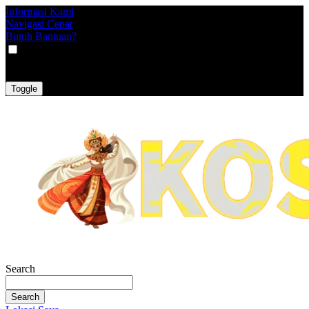
Informasi Kami
Navigasi Cepat
Butuh Bantuan?
VAT
EX
INC
Toggle
Search
Search