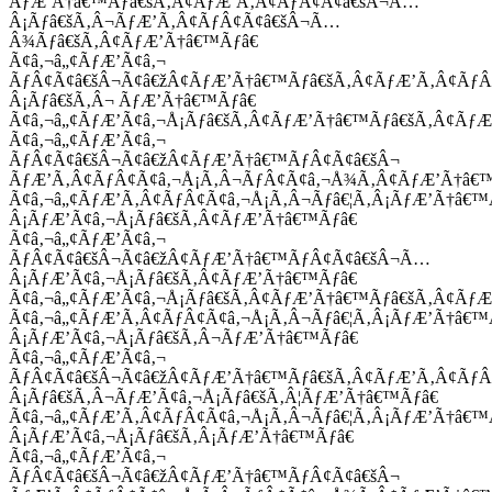
ÃƒÆ’Ã†â€™Ãƒâ€šÃ‚Â¢ÃƒÆ’Ã‚Â¢ÃƒÂ¢Ã¢â€šÂ¬Ã…
Â¡Ãƒâ€šÃ‚Â¬ÃƒÆ’Ã‚Â¢ÃƒÂ¢Ã¢â€šÂ¬Ã…
Â¾Ãƒâ€šÃ‚Â¢ÃƒÆ’Ã†â€™Ãƒâ€
Ã¢â‚¬â„¢ÃƒÆ’Ã¢â‚¬
ÃƒÂ¢Ã¢â€šÂ¬Ã¢â€žÂ¢ÃƒÆ’Ã†â€™Ãƒâ€šÃ‚Â¢ÃƒÆ’Ã‚Â¢Ãƒ
Â¡Ãƒâ€šÃ‚Â¬ ÃƒÆ’Ã†â€™Ãƒâ€
Ã¢â‚¬â„¢ÃƒÆ’Ã¢â‚¬Å¡Ãƒâ€šÃ‚Â¢ÃƒÆ’Ã†â€™Ãƒâ€šÃ‚Â¢ÃƒÆ
Ã¢â‚¬â„¢ÃƒÆ’Ã¢â‚¬
ÃƒÂ¢Ã¢â€šÂ¬Ã¢â€žÂ¢ÃƒÆ’Ã†â€™ÃƒÂ¢Ã¢â€šÂ¬
ÃƒÆ’Ã‚Â¢ÃƒÂ¢Ã¢â‚¬Å¡Ã‚Â¬ÃƒÂ¢Ã¢â‚¬Å¾Ã‚Â¢ÃƒÆ’Ã†â€
Ã¢â‚¬â„¢ÃƒÆ’Ã‚Â¢ÃƒÂ¢Ã¢â‚¬Å¡Ã‚Â¬Ãƒâ€¦Ã‚Â¡ÃƒÆ’Ã†â€
Â¡ÃƒÆ’Ã¢â‚¬Å¡Ãƒâ€šÃ‚Â¢ÃƒÆ’Ã†â€™Ãƒâ€
Ã¢â‚¬â„¢ÃƒÆ’Ã¢â‚¬
ÃƒÂ¢Ã¢â€šÂ¬Ã¢â€žÂ¢ÃƒÆ’Ã†â€™ÃƒÂ¢Ã¢â€šÂ¬Ã…
Â¡ÃƒÆ’Ã¢â‚¬Å¡Ãƒâ€šÃ‚Â¢ÃƒÆ’Ã†â€™Ãƒâ€
Ã¢â‚¬â„¢ÃƒÆ’Ã¢â‚¬Å¡Ãƒâ€šÃ‚Â¢ÃƒÆ’Ã†â€™Ãƒâ€šÃ‚Â¢ÃƒÆ
Ã¢â‚¬â„¢ÃƒÆ’Ã‚Â¢ÃƒÂ¢Ã¢â‚¬Å¡Ã‚Â¬Ãƒâ€¦Ã‚Â¡ÃƒÆ’Ã†â€
Â¡ÃƒÆ’Ã¢â‚¬Å¡Ãƒâ€šÃ‚Â¬ÃƒÆ’Ã†â€™Ãƒâ€
Ã¢â‚¬â„¢ÃƒÆ’Ã¢â‚¬
ÃƒÂ¢Ã¢â€šÂ¬Ã¢â€žÂ¢ÃƒÆ’Ã†â€™Ãƒâ€šÃ‚Â¢ÃƒÆ’Ã‚Â¢Ãƒ
Â¡Ãƒâ€šÃ‚Â¬ÃƒÆ’Ã¢â‚¬Å¡Ãƒâ€šÃ‚Â¦ÃƒÆ’Ã†â€™Ãƒâ€
Ã¢â‚¬â„¢ÃƒÆ’Ã‚Â¢ÃƒÂ¢Ã¢â‚¬Å¡Ã‚Â¬Ãƒâ€¦Ã‚Â¡ÃƒÆ’Ã†â€
Â¡ÃƒÆ’Ã¢â‚¬Å¡Ãƒâ€šÃ‚Â¡ÃƒÆ’Ã†â€™Ãƒâ€
Ã¢â‚¬â„¢ÃƒÆ’Ã¢â‚¬
ÃƒÂ¢Ã¢â€šÂ¬Ã¢â€žÂ¢ÃƒÆ’Ã†â€™ÃƒÂ¢Ã¢â€šÂ¬