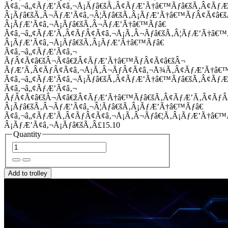
Ã¢â‚¬â„¢ÃƒÆ’Ã¢â‚¬Å¡Ãƒâ€šÃ‚Â¢ÃƒÆ’Ã†â€™Ãƒâ€šÃ‚Â¢Ãƒ
Â¡Ãƒâ€šÃ‚Â¬ÃƒÆ’Ã¢â‚¬Â¦Ãƒâ€šÃ‚Â¡ÃƒÆ’Ã†â€™ÃƒÂ¢Ã¢â
Â¡ÃƒÆ’Ã¢â‚¬Å¡Ãƒâ€šÃ‚Â¬ÃƒÆ’Ã†â€™Ãƒâ€
Ã¢â‚¬â„¢ÃƒÆ’Ã‚Â¢ÃƒÂ¢Ã¢â‚¬Å¡Ã‚Â¬Ãƒâ€šÃ‚Â¦ÃƒÆ’Ã†â€
Â¡ÃƒÆ’Ã¢â‚¬Å¡Ãƒâ€šÃ‚Â¡ÃƒÆ’Ã†â€™Ãƒâ€
Ã¢â‚¬â„¢ÃƒÆ’Ã¢â‚¬
ÃƒÂ¢Ã¢â€šÂ¬Ã¢â€žÂ¢ÃƒÆ’Ã†â€™ÃƒÂ¢Ã¢â€šÂ¬
ÃƒÆ’Ã‚Â¢ÃƒÂ¢Ã¢â‚¬Å¡Ã‚Â¬ÃƒÂ¢Ã¢â‚¬Å¾Ã‚Â¢ÃƒÆ’Ã†â€
Ã¢â‚¬â„¢ÃƒÆ’Ã¢â‚¬Å¡Ãƒâ€šÃ‚Â¢ÃƒÆ’Ã†â€™Ãƒâ€šÃ‚Â¢ÃƒÆ
Ã¢â‚¬â„¢ÃƒÆ’Ã¢â‚¬
ÃƒÂ¢Ã¢â€šÂ¬Ã¢â€žÂ¢ÃƒÆ’Ã†â€™Ãƒâ€šÃ‚Â¢ÃƒÆ’Ã‚Â¢Ãƒ
Â¡Ãƒâ€šÃ‚Â¬ÃƒÆ’Ã¢â‚¬Â¦Ãƒâ€šÃ‚Â¡ÃƒÆ’Ã†â€™Ãƒâ€
Ã¢â‚¬â„¢ÃƒÆ’Ã‚Â¢ÃƒÂ¢Ã¢â‚¬Å¡Ã‚Â¬Ãƒâ€¦Ã‚Â¡ÃƒÆ’Ã†â€
Â¡ÃƒÆ’Ã¢â‚¬Å¡Ãƒâ€šÃ‚Â£15.10
Quantity
Add to trolley