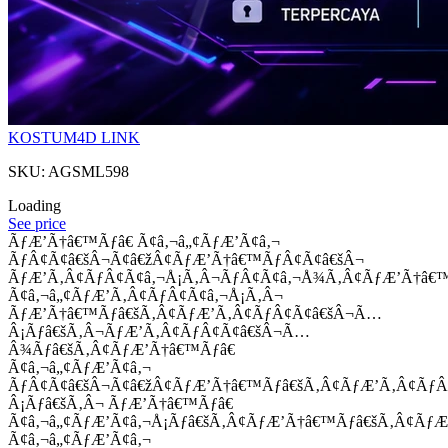
KOSTUM4D LINK
SKU: AGSML598
Loading
See price
ÃƒÆ’Ã†â€™Ãƒâ€ Ã¢â‚¬â„¢ÃƒÆ’Ã¢â‚¬
ÃƒÂ¢Ã¢â€šÂ¬Ã¢â€žÂ¢ÃƒÆ’Ã†â€™ÃƒÂ¢Ã¢â€šÂ¬
ÃƒÆ’Ã‚Â¢ÃƒÂ¢Ã¢â‚¬Å¡Ã‚Â¬ÃƒÂ¢Ã¢â‚¬Å¾Ã‚Â¢ÃƒÆ’Ã†â€
Ã¢â‚¬â„¢ÃƒÆ’Ã‚Â¢ÃƒÂ¢Ã¢â‚¬Å¡Ã‚Â¬
ÃƒÆ’Ã†â€™Ãƒâ€šÃ‚Â¢ÃƒÆ’Ã‚Â¢ÃƒÂ¢Ã¢â€šÂ¬Ã…
Â¡Ãƒâ€šÃ‚Â¬ÃƒÆ’Ã‚Â¢ÃƒÂ¢Ã¢â€šÂ¬Ã…
Â¾Ãƒâ€šÃ‚Â¢ÃƒÆ’Ã†â€™Ãƒâ€
Ã¢â‚¬â„¢ÃƒÆ’Ã¢â‚¬
ÃƒÂ¢Ã¢â€šÂ¬Ã¢â€žÂ¢ÃƒÆ’Ã†â€™Ãƒâ€šÃ‚Â¢ÃƒÆ’Ã‚Â¢Ãƒ
Â¡Ãƒâ€šÃ‚Â¬ ÃƒÆ’Ã†â€™Ãƒâ€
Ã¢â‚¬â„¢ÃƒÆ’Ã¢â‚¬Å¡Ãƒâ€šÃ‚Â¢ÃƒÆ’Ã†â€™Ãƒâ€šÃ‚Â¢ÃƒÆ
Ã¢â‚¬â„¢ÃƒÆ’Ã¢â‚¬