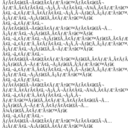
ÃƒÂ¢Ã¢â€šÂ¬Ã¢â€žÂ¢ÃƒÆ’Ã†â€™ÃƒÂ¢Ã¢â€šÂ¬
ÃƒÆ’Ã‚Â¢ÃƒÂ¢Ã¢â‚¬Å¡Ã‚Â¬ÃƒÂ¢Ã¢â‚¬Å¾Ã‚Â¢ÃƒÆ’Ã†â€
Ã¢â‚¬â„¢ÃƒÆ’Ã‚Â¢ÃƒÂ¢Ã¢â‚¬Å¡Ã‚Â¬Ãƒâ€¦Ã‚Â¡ÃƒÆ’Ã†â€
Â¡ÃƒÆ’Ã¢â‚¬Å¡Ãƒâ€šÃ‚Â¢ÃƒÆ’Ã†â€™Ãƒâ€
Ã¢â‚¬â„¢ÃƒÆ’Ã¢â‚¬
ÃƒÂ¢Ã¢â€šÂ¬Ã¢â€žÂ¢ÃƒÆ’Ã†â€™ÃƒÂ¢Ã¢â€šÂ¬Ã…
Â¡ÃƒÆ’Ã¢â‚¬Å¡Ãƒâ€šÃ‚Â¢ÃƒÆ’Ã†â€™Ãƒâ€
Ã¢â‚¬â„¢ÃƒÆ’Ã¢â‚¬Å¡Ãƒâ€šÃ‚Â¢ÃƒÆ’Ã†â€™Ãƒâ€šÃ‚Â¢ÃƒÆ
Ã¢â‚¬â„¢ÃƒÆ’Ã‚Â¢ÃƒÂ¢Ã¢â‚¬Å¡Ã‚Â¬Ãƒâ€¦Ã‚Â¡ÃƒÆ’Ã†â€
Â¡ÃƒÆ’Ã¢â‚¬Å¡Ãƒâ€šÃ‚Â¬ÃƒÆ’Ã†â€™Ãƒâ€
Ã¢â‚¬â„¢ÃƒÆ’Ã¢â‚¬
ÃƒÂ¢Ã¢â€šÂ¬Ã¢â€žÂ¢ÃƒÆ’Ã†â€™Ãƒâ€šÃ‚Â¢ÃƒÆ’Ã‚Â¢Ãƒ
Â¡Ãƒâ€šÃ‚Â¬ÃƒÆ’Ã¢â‚¬Å¡Ãƒâ€šÃ‚Â¦ÃƒÆ’Ã†â€™Ãƒâ€
Ã¢â‚¬â„¢ÃƒÆ’Ã‚Â¢ÃƒÂ¢Ã¢â‚¬Å¡Ã‚Â¬Ãƒâ€¦Ã‚Â¡ÃƒÆ’Ã†â€
Â¡ÃƒÆ’Ã¢â‚¬Å¡Ãƒâ€šÃ‚Â¡ÃƒÆ’Ã†â€™Ãƒâ€
Ã¢â‚¬â„¢ÃƒÆ’Ã¢â‚¬
ÃƒÂ¢Ã¢â€šÂ¬Ã¢â€žÂ¢ÃƒÆ’Ã†â€™ÃƒÂ¢Ã¢â€šÂ¬
ÃƒÆ’Ã‚Â¢ÃƒÂ¢Ã¢â‚¬Å¡Ã‚Â¬ÃƒÂ¢Ã¢â‚¬Å¾Ã‚Â¢ÃƒÆ’Ã†â€
Ã¢â‚¬â„¢ÃƒÆ’Ã‚Â¢ÃƒÂ¢Ã¢â‚¬Å¡Ã‚Â¬
ÃƒÆ’Ã†â€™Ãƒâ€šÃ‚Â¢ÃƒÆ’Ã‚Â¢ÃƒÂ¢Ã¢â€šÂ¬Ã…
Â¡Ãƒâ€šÃ‚Â¬ÃƒÆ’Ã‚Â¢ÃƒÂ¢Ã¢â€šÂ¬Ã…
Â¾Ãƒâ€šÃ‚Â¢ÃƒÆ’Ã†â€™Ãƒâ€
Ã¢â‚¬â„¢ÃƒÆ’Ã¢â‚¬
ÃƒÂ¢Ã¢â€šÂ¬Ã¢â€žÂ¢ÃƒÆ’Ã†â€™ÃƒÂ¢Ã¢â€šÂ¬Ã…
Â¡ÃƒÆ’Ã¢â‚¬Å¡Ãƒâ€šÃ‚Â¢ÃƒÆ’Ã†â€™Ãƒâ€