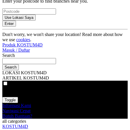
Enter your postcode to find branches near you.
Use Lokasi Saya
Enter
Don't worry, we won't share your location! Read more about how
we use
cookies
.
Produk KOSTUM4D
Masuk / Daftar
Search
Search
LOKASI KOSTUM4D
ARTIKEL KOSTUM4D
VAT
EX
INC
Toggle
Informasi Kami
Navigasi Cepat
Butuh Bantuan?
all categories
KOSTUM4D