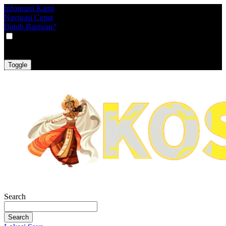
Informasi Kami
Navigasi Cepat
Butuh Bantuan?
VAT
EX
INC
Toggle
Search
Search