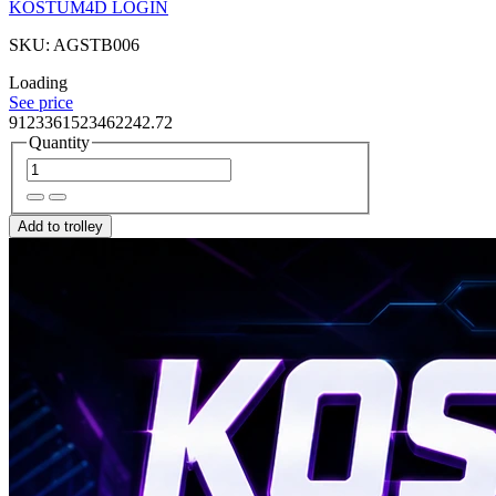
KOSTUM4D LOGIN
SKU: AGSTB006
Loading
See price
9123361523462242.72
Quantity
Add to trolley