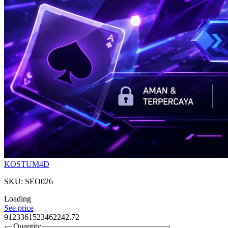
KOSTUM4D
SKU: SEO026
Loading
See price
9123361523462242.72
Quantity