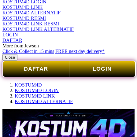
KOSTUM4D LOGIN
KOSTUM4D LINK
KOSTUM4D ALTERNATIF
KOSTUM4D RESMI
KOSTUM4D LINK RESMI
KOSTUM4D LINK ALTERNATIF
LOGIN
DAFTAR
More from Jewson
Click & Collect in 15 mins
FREE next day delivery*
Close
DAFTAR
LOGIN
KOSTUM4D
KOSTUM4D LOGIN
KOSTUM4D LINK
KOSTUM4D ALTERNATIF