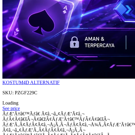
KOSTUM4D ALTERNATIF
SKU: PZGF229C
Loading
See price
ÃƒÆ’Ã†â€™Ãƒâ€ Ã¢â‚¬â„¢ÃƒÆ’Ã¢â‚¬
ÃƒÂ¢Ã¢â€šÂ¬Ã¢â€žÂ¢ÃƒÆ’Ã†â€™ÃƒÂ¢Ã¢â€šÂ¬
ÃƒÆ’Ã‚Â¢ÃƒÂ¢Ã¢â‚¬Å¡Ã‚Â¬ÃƒÂ¢Ã¢â‚¬Å¾Ã‚Â¢ÃƒÆ’Ã†â€
Ã¢â‚¬â„¢ÃƒÆ’Ã‚Â¢ÃƒÂ¢Ã¢â‚¬Å¡Ã‚Â¬