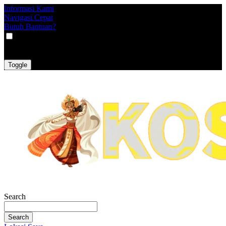
Informasi Kami
Navigasi Cepat
Butuh Bantuan?
VAT
EX
INC
Toggle
Search
Search