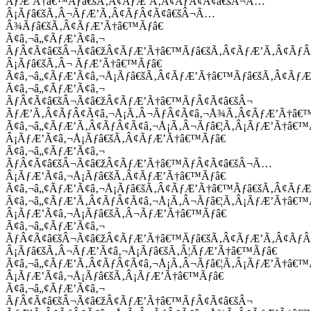
ÃƒÆ’Ã†â€™Ãƒâ€šÃ‚Â¢ÃƒÆ’Ã‚Â¢ÃƒÂ¢Ã¢â€šÂ¬Ã…
Â¡Ãƒâ€šÃ‚Â¬ÃƒÆ’Ã‚Â¢ÃƒÂ¢Ã¢â€šÂ¬Ã…
Â¾Ãƒâ€šÃ‚Â¢ÃƒÆ’Ã†â€™Ãƒâ€
Ã¢â‚¬â„¢ÃƒÆ’Ã¢â‚¬
ÃƒÂ¢Ã¢â€šÂ¬Ã¢â€žÂ¢ÃƒÆ’Ã†â€™Ãƒâ€šÃ‚Â¢ÃƒÆ’Ã‚Â¢Ãƒ
Â¡Ãƒâ€šÃ‚Â¬ ÃƒÆ’Ã†â€™Ãƒâ€
Ã¢â‚¬â„¢ÃƒÆ’Ã¢â‚¬Å¡Ãƒâ€šÃ‚Â¢ÃƒÆ’Ã†â€™Ãƒâ€šÃ‚Â¢ÃƒÆ
Ã¢â‚¬â„¢ÃƒÆ’Ã¢â‚¬
ÃƒÂ¢Ã¢â€šÂ¬Ã¢â€žÂ¢ÃƒÆ’Ã†â€™ÃƒÂ¢Ã¢â€šÂ¬
ÃƒÆ’Ã‚Â¢ÃƒÂ¢Ã¢â‚¬Å¡Ã‚Â¬ÃƒÂ¢Ã¢â‚¬Å¾Ã‚Â¢ÃƒÆ’Ã†â€
Ã¢â‚¬â„¢ÃƒÆ’Ã‚Â¢ÃƒÂ¢Ã¢â‚¬Å¡Ã‚Â¬Ãƒâ€¦Ã‚Â¡ÃƒÆ’Ã†â€
Â¡ÃƒÆ’Ã¢â‚¬Å¡Ãƒâ€šÃ‚Â¢ÃƒÆ’Ã†â€™Ãƒâ€
Ã¢â‚¬â„¢ÃƒÆ’Ã¢â‚¬
ÃƒÂ¢Ã¢â€šÂ¬Ã¢â€žÂ¢ÃƒÆ’Ã†â€™ÃƒÂ¢Ã¢â€šÂ¬Ã…
Â¡ÃƒÆ’Ã¢â‚¬Å¡Ãƒâ€šÃ‚Â¢ÃƒÆ’Ã†â€™Ãƒâ€
Ã¢â‚¬â„¢ÃƒÆ’Ã¢â‚¬Å¡Ãƒâ€šÃ‚Â¢ÃƒÆ’Ã†â€™Ãƒâ€šÃ‚Â¢ÃƒÆ
Ã¢â‚¬â„¢ÃƒÆ’Ã‚Â¢ÃƒÂ¢Ã¢â‚¬Å¡Ã‚Â¬Ãƒâ€¦Ã‚Â¡ÃƒÆ’Ã†â€
Â¡ÃƒÆ’Ã¢â‚¬Å¡Ãƒâ€šÃ‚Â¬ÃƒÆ’Ã†â€™Ãƒâ€
Ã¢â‚¬â„¢ÃƒÆ’Ã¢â‚¬
ÃƒÂ¢Ã¢â€šÂ¬Ã¢â€žÂ¢ÃƒÆ’Ã†â€™Ãƒâ€šÃ‚Â¢ÃƒÆ’Ã‚Â¢Ãƒ
Â¡Ãƒâ€šÃ‚Â¬ÃƒÆ’Ã¢â‚¬Å¡Ãƒâ€šÃ‚Â¦ÃƒÆ’Ã†â€™Ãƒâ€
Ã¢â‚¬â„¢ÃƒÆ’Ã‚Â¢ÃƒÂ¢Ã¢â‚¬Å¡Ã‚Â¬Ãƒâ€¦Ã‚Â¡ÃƒÆ’Ã†â€
Â¡ÃƒÆ’Ã¢â‚¬Å¡Ãƒâ€šÃ‚Â¡ÃƒÆ’Ã†â€™Ãƒâ€
Ã¢â‚¬â„¢ÃƒÆ’Ã¢â‚¬
ÃƒÂ¢Ã¢â€šÂ¬Ã¢â€žÂ¢ÃƒÆ’Ã†â€™ÃƒÂ¢Ã¢â€šÂ¬