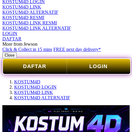
KOSTUM4D LOGIN
KOSTUM4D LINK
KOSTUM4D ALTERNATIF
KOSTUM4D RESMI
KOSTUM4D LINK RESMI
KOSTUM4D LINK ALTERNATIF
LOGIN
DAFTAR
More from Jewson
Click & Collect in 15 mins
FREE next day delivery*
Close
DAFTAR
LOGIN
KOSTUM4D
KOSTUM4D LOGIN
KOSTUM4D LINK
KOSTUM4D ALTERNATIF