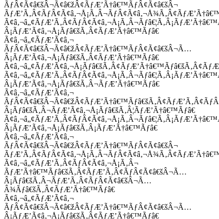
ÃƒÂ¢Ã¢â€šÂ¬Ã¢â€žÂ¢ÃƒÆ’Ã†â€™ÃƒÂ¢Ã¢â€šÂ¬
ÃƒÆ’Ã‚Â¢ÃƒÂ¢Ã¢â‚¬Å¡Ã‚Â¬ÃƒÂ¢Ã¢â‚¬Å¾Ã‚Â¢ÃƒÆ’Ã†â€
Ã¢â‚¬â„¢ÃƒÆ’Ã‚Â¢ÃƒÂ¢Ã¢â‚¬Å¡Ã‚Â¬Ãƒâ€¦Ã‚Â¡ÃƒÆ’Ã†â€
Â¡ÃƒÆ’Ã¢â‚¬Å¡Ãƒâ€šÃ‚Â¢ÃƒÆ’Ã†â€™Ãƒâ€
Ã¢â‚¬â„¢ÃƒÆ’Ã¢â‚¬
ÃƒÂ¢Ã¢â€šÂ¬Ã¢â€žÂ¢ÃƒÆ’Ã†â€™ÃƒÂ¢Ã¢â€šÂ¬Ã…
Â¡ÃƒÆ’Ã¢â‚¬Å¡Ãƒâ€šÃ‚Â¢ÃƒÆ’Ã†â€™Ãƒâ€
Ã¢â‚¬â„¢ÃƒÆ’Ã¢â‚¬Å¡Ãƒâ€šÃ‚Â¢ÃƒÆ’Ã†â€™Ãƒâ€šÃ‚Â¢ÃƒÆ
Ã¢â‚¬â„¢ÃƒÆ’Ã‚Â¢ÃƒÂ¢Ã¢â‚¬Å¡Ã‚Â¬Ãƒâ€¦Ã‚Â¡ÃƒÆ’Ã†â€
Â¡ÃƒÆ’Ã¢â‚¬Å¡Ãƒâ€šÃ‚Â¬ÃƒÆ’Ã†â€™Ãƒâ€
Ã¢â‚¬â„¢ÃƒÆ’Ã¢â‚¬
ÃƒÂ¢Ã¢â€šÂ¬Ã¢â€žÂ¢ÃƒÆ’Ã†â€™Ãƒâ€šÃ‚Â¢ÃƒÆ’Ã‚Â¢Ãƒ
Â¡Ãƒâ€šÃ‚Â¬ÃƒÆ’Ã¢â‚¬Å¡Ãƒâ€šÃ‚Â¦ÃƒÆ’Ã†â€™Ãƒâ€
Ã¢â‚¬â„¢ÃƒÆ’Ã‚Â¢ÃƒÂ¢Ã¢â‚¬Å¡Ã‚Â¬Ãƒâ€¦Ã‚Â¡ÃƒÆ’Ã†â€
Â¡ÃƒÆ’Ã¢â‚¬Å¡Ãƒâ€šÃ‚Â¡ÃƒÆ’Ã†â€™Ãƒâ€
Ã¢â‚¬â„¢ÃƒÆ’Ã¢â‚¬
ÃƒÂ¢Ã¢â€šÂ¬Ã¢â€žÂ¢ÃƒÆ’Ã†â€™ÃƒÂ¢Ã¢â€šÂ¬
ÃƒÆ’Ã‚Â¢ÃƒÂ¢Ã¢â‚¬Å¡Ã‚Â¬ÃƒÂ¢Ã¢â‚¬Å¾Ã‚Â¢ÃƒÆ’Ã†â€
Ã¢â‚¬â„¢ÃƒÆ’Ã‚Â¢ÃƒÂ¢Ã¢â‚¬Å¡Ã‚Â¬
ÃƒÆ’Ã†â€™Ãƒâ€šÃ‚Â¢ÃƒÆ’Ã‚Â¢ÃƒÂ¢Ã¢â€šÂ¬Ã…
Â¡Ãƒâ€šÃ‚Â¬ÃƒÆ’Ã‚Â¢ÃƒÂ¢Ã¢â€šÂ¬Ã…
Â¾Ãƒâ€šÃ‚Â¢ÃƒÆ’Ã†â€™Ãƒâ€
Ã¢â‚¬â„¢ÃƒÆ’Ã¢â‚¬
ÃƒÂ¢Ã¢â€šÂ¬Ã¢â€žÂ¢ÃƒÆ’Ã†â€™ÃƒÂ¢Ã¢â€šÂ¬Ã…
Â¡ÃƒÆ’Ã¢â‚¬Å¡Ãƒâ€šÃ‚Â¢ÃƒÆ’Ã†â€™Ãƒâ€