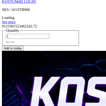
KOSTUM4D LOGIN
SKU: AGSTB006
Loading
See price
9123361523462242.72
Quantity
Add to trolley