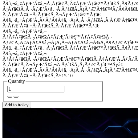
Ã¢â‚¬â„¢ÃƒÆ’Ã¢â‚¬Å¡Ãƒâ€šÃ‚Â¢ÃƒÆ’Ã†â€™Ãƒâ€šÃ‚Â¢Ãƒ
Â¡Ãƒâ€šÃ‚Â¬ÃƒÆ’Ã¢â‚¬Â¦Ãƒâ€šÃ‚Â¡ÃƒÆ’Ã†â€™ÃƒÂ¢Ã¢â
Â¡ÃƒÆ’Ã¢â‚¬Å¡Ãƒâ€šÃ‚Â¬ÃƒÆ’Ã†â€™Ãƒâ€
Ã¢â‚¬â„¢ÃƒÆ’Ã‚Â¢ÃƒÂ¢Ã¢â‚¬Å¡Ã‚Â¬Ãƒâ€šÃ‚Â¦ÃƒÆ’Ã†â€
Â¡ÃƒÆ’Ã¢â‚¬Å¡Ãƒâ€šÃ‚Â¡ÃƒÆ’Ã†â€™Ãƒâ€
Ã¢â‚¬â„¢ÃƒÆ’Ã¢â‚¬
ÃƒÂ¢Ã¢â€šÂ¬Ã¢â€žÂ¢ÃƒÆ’Ã†â€™ÃƒÂ¢Ã¢â€šÂ¬
ÃƒÆ’Ã‚Â¢ÃƒÂ¢Ã¢â‚¬Å¡Ã‚Â¬ÃƒÂ¢Ã¢â‚¬Å¾Ã‚Â¢ÃƒÆ’Ã†â€
Ã¢â‚¬â„¢ÃƒÆ’Ã¢â‚¬Å¡Ãƒâ€šÃ‚Â¢ÃƒÆ’Ã†â€™Ãƒâ€šÃ‚Â¢ÃƒÆ
Ã¢â‚¬â„¢ÃƒÆ’Ã¢â‚¬
ÃƒÂ¢Ã¢â€šÂ¬Ã¢â€žÂ¢ÃƒÆ’Ã†â€™Ãƒâ€šÃ‚Â¢ÃƒÆ’Ã‚Â¢Ãƒ
Â¡Ãƒâ€šÃ‚Â¬ÃƒÆ’Ã¢â‚¬Â¦Ãƒâ€šÃ‚Â¡ÃƒÆ’Ã†â€™Ãƒâ€
Ã¢â‚¬â„¢ÃƒÆ’Ã‚Â¢ÃƒÂ¢Ã¢â‚¬Å¡Ã‚Â¬Ãƒâ€¦Ã‚Â¡ÃƒÆ’Ã†â€
Â¡ÃƒÆ’Ã¢â‚¬Å¡Ãƒâ€šÃ‚Â£15.10
Quantity
Add to trolley