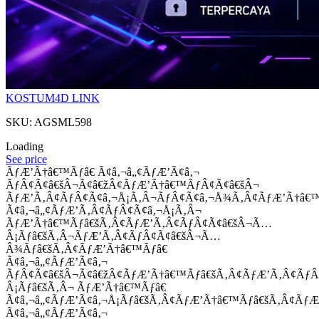
KOSTUM4D LINK
SKU: AGSML598
Loading
See price
ÃƒÆ’Ã†â€™Ãƒâ€ Ã¢â‚¬â„¢ÃƒÆ’Ã¢â‚¬
ÃƒÂ¢Ã¢â€šÂ¬Ã¢â€žÂ¢ÃƒÆ’Ã†â€™ÃƒÂ¢Ã¢â€šÂ¬
ÃƒÆ’Ã‚Â¢ÃƒÂ¢Ã¢â‚¬Å¡Ã‚Â¬ÃƒÂ¢Ã¢â‚¬Å¾Ã‚Â¢ÃƒÆ’Ã†â€
Ã¢â‚¬â„¢ÃƒÆ’Ã‚Â¢ÃƒÂ¢Ã¢â‚¬Å¡Ã‚Â¬
ÃƒÆ’Ã†â€™Ãƒâ€šÃ‚Â¢ÃƒÆ’Ã‚Â¢ÃƒÂ¢Ã¢â€šÂ¬Ã…
Â¡Ãƒâ€šÃ‚Â¬ÃƒÆ’Ã‚Â¢ÃƒÂ¢Ã¢â€šÂ¬Ã…
Â¾Ãƒâ€šÃ‚Â¢ÃƒÆ’Ã†â€™Ãƒâ€
Ã¢â‚¬â„¢ÃƒÆ’Ã¢â‚¬
ÃƒÂ¢Ã¢â€šÂ¬Ã¢â€žÂ¢ÃƒÆ’Ã†â€™Ãƒâ€šÃ‚Â¢ÃƒÆ’Ã‚Â¢Ãƒ
Â¡Ãƒâ€šÃ‚Â¬ ÃƒÆ’Ã†â€™Ãƒâ€
Ã¢â‚¬â„¢ÃƒÆ’Ã¢â‚¬Å¡Ãƒâ€šÃ‚Â¢ÃƒÆ’Ã†â€™Ãƒâ€šÃ‚Â¢ÃƒÆ
Ã¢â‚¬â„¢ÃƒÆ’Ã¢â‚¬