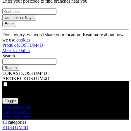
Enter your postcode to find branches near you.
Use Lokasi Saya
Enter
Don't worry, we won't share your location! Read more about how
we use
cookies
.
Produk KOSTUM4D
Masuk / Daftar
Search
Search
LOKASI KOSTUM4D
ARTIKEL KOSTUM4D
VAT
EX
INC
Toggle
Informasi Kami
Navigasi Cepat
Butuh Bantuan?
all categories
KOSTUM4D