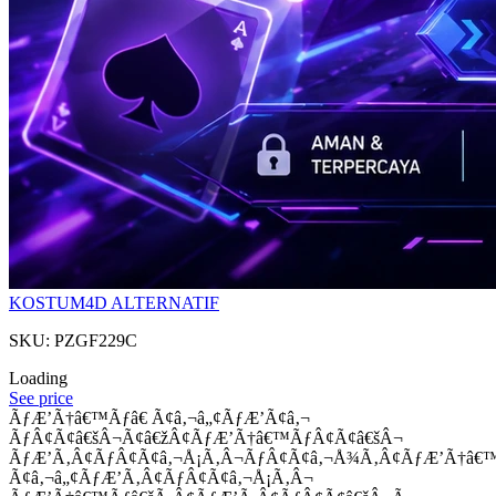
KOSTUM4D ALTERNATIF
SKU: PZGF229C
Loading
See price
ÃƒÆ’Ã†â€™Ãƒâ€ Ã¢â‚¬â„¢ÃƒÆ’Ã¢â‚¬
ÃƒÂ¢Ã¢â€šÂ¬Ã¢â€žÂ¢ÃƒÆ’Ã†â€™ÃƒÂ¢Ã¢â€šÂ¬
ÃƒÆ’Ã‚Â¢ÃƒÂ¢Ã¢â‚¬Å¡Ã‚Â¬ÃƒÂ¢Ã¢â‚¬Å¾Ã‚Â¢ÃƒÆ’Ã†â€
Ã¢â‚¬â„¢ÃƒÆ’Ã‚Â¢ÃƒÂ¢Ã¢â‚¬Å¡Ã‚Â¬