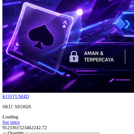
KOSTUM4D
SKU: SEO026
Loading
See price
9123361523462242.72
Quantity