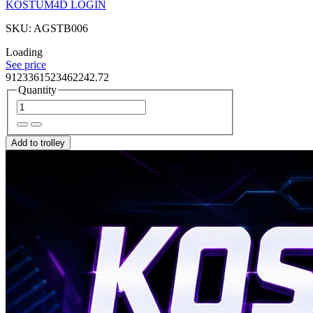
KOSTUM4D LOGIN
SKU: AGSTB006
Loading
See price
9123361523462242.72
Quantity
Add to trolley