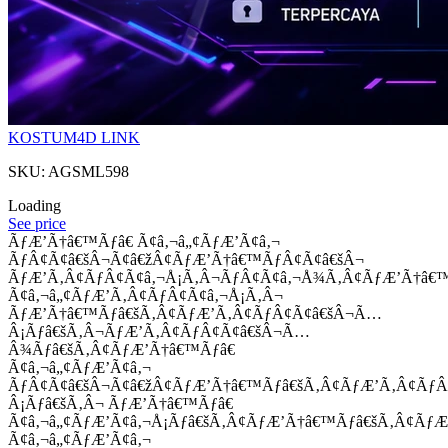
KOSTUM4D LINK
SKU: AGSML598
Loading
See price
ÃƒÆ’Ã†â€™Ãƒâ€ Ã¢â‚¬â„¢ÃƒÆ’Ã¢â‚¬
ÃƒÂ¢Ã¢â€šÂ¬Ã¢â€žÂ¢ÃƒÆ’Ã†â€™ÃƒÂ¢Ã¢â€šÂ¬
ÃƒÆ’Ã‚Â¢ÃƒÂ¢Ã¢â‚¬Å¡Ã‚Â¬ÃƒÂ¢Ã¢â‚¬Å¾Ã‚Â¢ÃƒÆ’Ã†â€
Ã¢â‚¬â„¢ÃƒÆ’Ã‚Â¢ÃƒÂ¢Ã¢â‚¬Å¡Ã‚Â¬
ÃƒÆ’Ã†â€™Ãƒâ€šÃ‚Â¢ÃƒÆ’Ã‚Â¢ÃƒÂ¢Ã¢â€šÂ¬Ã…
Â¡Ãƒâ€šÃ‚Â¬ÃƒÆ’Ã‚Â¢ÃƒÂ¢Ã¢â€šÂ¬Ã…
Â¾Ãƒâ€šÃ‚Â¢ÃƒÆ’Ã†â€™Ãƒâ€
Ã¢â‚¬â„¢ÃƒÆ’Ã¢â‚¬
ÃƒÂ¢Ã¢â€šÂ¬Ã¢â€žÂ¢ÃƒÆ’Ã†â€™Ãƒâ€šÃ‚Â¢ÃƒÆ’Ã‚Â¢Ãƒ
Â¡Ãƒâ€šÃ‚Â¬ ÃƒÆ’Ã†â€™Ãƒâ€
Ã¢â‚¬â„¢ÃƒÆ’Ã¢â‚¬Å¡Ãƒâ€šÃ‚Â¢ÃƒÆ’Ã†â€™Ãƒâ€šÃ‚Â¢ÃƒÆ
Ã¢â‚¬â„¢ÃƒÆ’Ã¢â‚¬