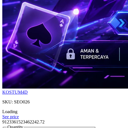
KOSTUM4D
SKU: SEO026
Loading
See price
9123361523462242.72
Quantity