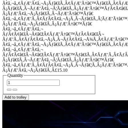
Ã¢â‚¬â„¢ÃƒÆ’Ã¢â‚¬Å¡Ãƒâ€šÃ‚Â¢ÃƒÆ’Ã†â€™Ãƒâ€šÃ‚Â¢Ãƒ
Â¡Ãƒâ€šÃ‚Â¬ÃƒÆ’Ã¢â‚¬Â¦Ãƒâ€šÃ‚Â¡ÃƒÆ’Ã†â€™ÃƒÂ¢Ã¢â
Â¡ÃƒÆ’Ã¢â‚¬Å¡Ãƒâ€šÃ‚Â¬ÃƒÆ’Ã†â€™Ãƒâ€
Ã¢â‚¬â„¢ÃƒÆ’Ã‚Â¢ÃƒÂ¢Ã¢â‚¬Å¡Ã‚Â¬Ãƒâ€šÃ‚Â¦ÃƒÆ’Ã†â€
Â¡ÃƒÆ’Ã¢â‚¬Å¡Ãƒâ€šÃ‚Â¡ÃƒÆ’Ã†â€™Ãƒâ€
Ã¢â‚¬â„¢ÃƒÆ’Ã¢â‚¬
ÃƒÂ¢Ã¢â€šÂ¬Ã¢â€žÂ¢ÃƒÆ’Ã†â€™ÃƒÂ¢Ã¢â€šÂ¬
ÃƒÆ’Ã‚Â¢ÃƒÂ¢Ã¢â‚¬Å¡Ã‚Â¬ÃƒÂ¢Ã¢â‚¬Å¾Ã‚Â¢ÃƒÆ’Ã†â€
Ã¢â‚¬â„¢ÃƒÆ’Ã¢â‚¬Å¡Ãƒâ€šÃ‚Â¢ÃƒÆ’Ã†â€™Ãƒâ€šÃ‚Â¢ÃƒÆ
Ã¢â‚¬â„¢ÃƒÆ’Ã¢â‚¬
ÃƒÂ¢Ã¢â€šÂ¬Ã¢â€žÂ¢ÃƒÆ’Ã†â€™Ãƒâ€šÃ‚Â¢ÃƒÆ’Ã‚Â¢Ãƒ
Â¡Ãƒâ€šÃ‚Â¬ÃƒÆ’Ã¢â‚¬Â¦Ãƒâ€šÃ‚Â¡ÃƒÆ’Ã†â€™Ãƒâ€
Ã¢â‚¬â„¢ÃƒÆ’Ã‚Â¢ÃƒÂ¢Ã¢â‚¬Å¡Ã‚Â¬Ãƒâ€¦Ã‚Â¡ÃƒÆ’Ã†â€
Â¡ÃƒÆ’Ã¢â‚¬Å¡Ãƒâ€šÃ‚Â£15.10
Quantity
Add to trolley