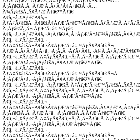
ÃƒÆ’Ã†â€™Ãƒâ€šÃ‚Â¢ÃƒÆ’Ã‚Â¢ÃƒÂ¢Ã¢â€šÂ¬Ã…
Â¡Ãƒâ€šÃ‚Â¬ÃƒÆ’Ã‚Â¢ÃƒÂ¢Ã¢â€šÂ¬Ã…
Â¾Ãƒâ€šÃ‚Â¢ÃƒÆ’Ã†â€™Ãƒâ€
Ã¢â‚¬â„¢ÃƒÆ’Ã¢â‚¬
ÃƒÂ¢Ã¢â€šÂ¬Ã¢â€žÂ¢ÃƒÆ’Ã†â€™Ãƒâ€šÃ‚Â¢ÃƒÆ’Ã‚Â¢Ãƒ
Â¡Ãƒâ€šÃ‚Â¬ ÃƒÆ’Ã†â€™Ãƒâ€
Ã¢â‚¬â„¢ÃƒÆ’Ã¢â‚¬Å¡Ãƒâ€šÃ‚Â¢ÃƒÆ’Ã†â€™Ãƒâ€šÃ‚Â¢ÃƒÆ
Ã¢â‚¬â„¢ÃƒÆ’Ã¢â‚¬
ÃƒÂ¢Ã¢â€šÂ¬Ã¢â€žÂ¢ÃƒÆ’Ã†â€™ÃƒÂ¢Ã¢â€šÂ¬
ÃƒÆ’Ã‚Â¢ÃƒÂ¢Ã¢â‚¬Å¡Ã‚Â¬ÃƒÂ¢Ã¢â‚¬Å¾Ã‚Â¢ÃƒÆ’Ã†â€
Ã¢â‚¬â„¢ÃƒÆ’Ã‚Â¢ÃƒÂ¢Ã¢â‚¬Å¡Ã‚Â¬Ãƒâ€¦Ã‚Â¡ÃƒÆ’Ã†â€
Â¡ÃƒÆ’Ã¢â‚¬Å¡Ãƒâ€šÃ‚Â¢ÃƒÆ’Ã†â€™Ãƒâ€
Ã¢â‚¬â„¢ÃƒÆ’Ã¢â‚¬
ÃƒÂ¢Ã¢â€šÂ¬Ã¢â€žÂ¢ÃƒÆ’Ã†â€™ÃƒÂ¢Ã¢â€šÂ¬Ã…
Â¡ÃƒÆ’Ã¢â‚¬Å¡Ãƒâ€šÃ‚Â¢ÃƒÆ’Ã†â€™Ãƒâ€
Ã¢â‚¬â„¢ÃƒÆ’Ã¢â‚¬Å¡Ãƒâ€šÃ‚Â¢ÃƒÆ’Ã†â€™Ãƒâ€šÃ‚Â¢ÃƒÆ
Ã¢â‚¬â„¢ÃƒÆ’Ã‚Â¢ÃƒÂ¢Ã¢â‚¬Å¡Ã‚Â¬Ãƒâ€¦Ã‚Â¡ÃƒÆ’Ã†â€
Â¡ÃƒÆ’Ã¢â‚¬Å¡Ãƒâ€šÃ‚Â¬ÃƒÆ’Ã†â€™Ãƒâ€
Ã¢â‚¬â„¢ÃƒÆ’Ã¢â‚¬
ÃƒÂ¢Ã¢â€šÂ¬Ã¢â€žÂ¢ÃƒÆ’Ã†â€™Ãƒâ€šÃ‚Â¢ÃƒÆ’Ã‚Â¢Ãƒ
Â¡Ãƒâ€šÃ‚Â¬ÃƒÆ’Ã¢â‚¬Å¡Ãƒâ€šÃ‚Â¦ÃƒÆ’Ã†â€™Ãƒâ€
Ã¢â‚¬â„¢ÃƒÆ’Ã‚Â¢ÃƒÂ¢Ã¢â‚¬Å¡Ã‚Â¬Ãƒâ€¦Ã‚Â¡ÃƒÆ’Ã†â€
Â¡ÃƒÆ’Ã¢â‚¬Å¡Ãƒâ€šÃ‚Â¡ÃƒÆ’Ã†â€™Ãƒâ€
Ã¢â‚¬â„¢ÃƒÆ’Ã¢â‚¬
ÃƒÂ¢Ã¢â€šÂ¬Ã¢â€žÂ¢ÃƒÆ’Ã†â€™ÃƒÂ¢Ã¢â€šÂ¬