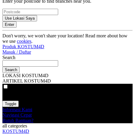
Enter your postcode to find branches near you.
Use Lokasi Saya
Enter
Don't worry, we won't share your location! Read more about how
we use
cookies
.
Produk KOSTUM4D
Masuk / Daftar
Search
Search
LOKASI KOSTUM4D
ARTIKEL KOSTUM4D
VAT
EX
INC
Toggle
Informasi Kami
Navigasi Cepat
Butuh Bantuan?
all categories
KOSTUM4D