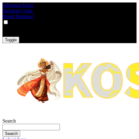
Informasi Kami
Navigasi Cepat
Butuh Bantuan?
VAT
EX
INC
Toggle
Search
Search