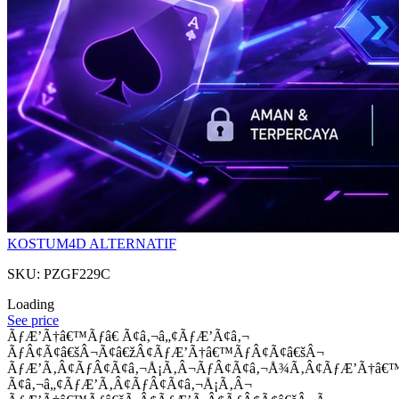
KOSTUM4D ALTERNATIF
SKU: PZGF229C
Loading
See price
ÃƒÆ’Ã†â€™Ãƒâ€ Ã¢â‚¬â„¢ÃƒÆ’Ã¢â‚¬
ÃƒÂ¢Ã¢â€šÂ¬Ã¢â€žÂ¢ÃƒÆ’Ã†â€™ÃƒÂ¢Ã¢â€šÂ¬
ÃƒÆ’Ã‚Â¢ÃƒÂ¢Ã¢â‚¬Å¡Ã‚Â¬ÃƒÂ¢Ã¢â‚¬Å¾Ã‚Â¢ÃƒÆ’Ã†â€
Ã¢â‚¬â„¢ÃƒÆ’Ã‚Â¢ÃƒÂ¢Ã¢â‚¬Å¡Ã‚Â¬