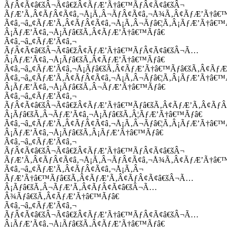
ÃƒÂ¢Ã¢â€šÂ¬Ã¢â€žÂ¢ÃƒÆ’Ã†â€™ÃƒÂ¢Ã¢â€šÂ¬
ÃƒÆ’Ã‚Â¢ÃƒÂ¢Ã¢â‚¬Å¡Ã‚Â¬ÃƒÂ¢Ã¢â‚¬Å¾Ã‚Â¢ÃƒÆ’Ã†â€
Ã¢â‚¬â„¢ÃƒÆ’Ã‚Â¢ÃƒÂ¢Ã¢â‚¬Å¡Ã‚Â¬Ãƒâ€¦Ã‚Â¡ÃƒÆ’Ã†â€
Â¡ÃƒÆ’Ã¢â‚¬Å¡Ãƒâ€šÃ‚Â¢ÃƒÆ’Ã†â€™Ãƒâ€
Ã¢â‚¬â„¢ÃƒÆ’Ã¢â‚¬
ÃƒÂ¢Ã¢â€šÂ¬Ã¢â€žÂ¢ÃƒÆ’Ã†â€™ÃƒÂ¢Ã¢â€šÂ¬Ã…
Â¡ÃƒÆ’Ã¢â‚¬Å¡Ãƒâ€šÃ‚Â¢ÃƒÆ’Ã†â€™Ãƒâ€
Ã¢â‚¬â„¢ÃƒÆ’Ã¢â‚¬Å¡Ãƒâ€šÃ‚Â¢ÃƒÆ’Ã†â€™Ãƒâ€šÃ‚Â¢ÃƒÆ
Ã¢â‚¬â„¢ÃƒÆ’Ã‚Â¢ÃƒÂ¢Ã¢â‚¬Å¡Ã‚Â¬Ãƒâ€¦Ã‚Â¡ÃƒÆ’Ã†â€
Â¡ÃƒÆ’Ã¢â‚¬Å¡Ãƒâ€šÃ‚Â¬ÃƒÆ’Ã†â€™Ãƒâ€
Ã¢â‚¬â„¢ÃƒÆ’Ã¢â‚¬
ÃƒÂ¢Ã¢â€šÂ¬Ã¢â€žÂ¢ÃƒÆ’Ã†â€™Ãƒâ€šÃ‚Â¢ÃƒÆ’Ã‚Â¢Ãƒ
Â¡Ãƒâ€šÃ‚Â¬ÃƒÆ’Ã¢â‚¬Å¡Ãƒâ€šÃ‚Â¦ÃƒÆ’Ã†â€™Ãƒâ€
Ã¢â‚¬â„¢ÃƒÆ’Ã‚Â¢ÃƒÂ¢Ã¢â‚¬Å¡Ã‚Â¬Ãƒâ€¦Ã‚Â¡ÃƒÆ’Ã†â€
Â¡ÃƒÆ’Ã¢â‚¬Å¡Ãƒâ€šÃ‚Â¡ÃƒÆ’Ã†â€™Ãƒâ€
Ã¢â‚¬â„¢ÃƒÆ’Ã¢â‚¬
ÃƒÂ¢Ã¢â€šÂ¬Ã¢â€žÂ¢ÃƒÆ’Ã†â€™ÃƒÂ¢Ã¢â€šÂ¬
ÃƒÆ’Ã‚Â¢ÃƒÂ¢Ã¢â‚¬Å¡Ã‚Â¬ÃƒÂ¢Ã¢â‚¬Å¾Ã‚Â¢ÃƒÆ’Ã†â€
Ã¢â‚¬â„¢ÃƒÆ’Ã‚Â¢ÃƒÂ¢Ã¢â‚¬Å¡Ã‚Â¬
ÃƒÆ’Ã†â€™Ãƒâ€šÃ‚Â¢ÃƒÆ’Ã‚Â¢ÃƒÂ¢Ã¢â€šÂ¬Ã…
Â¡Ãƒâ€šÃ‚Â¬ÃƒÆ’Ã‚Â¢ÃƒÂ¢Ã¢â€šÂ¬Ã…
Â¾Ãƒâ€šÃ‚Â¢ÃƒÆ’Ã†â€™Ãƒâ€
Ã¢â‚¬â„¢ÃƒÆ’Ã¢â‚¬
ÃƒÂ¢Ã¢â€šÂ¬Ã¢â€žÂ¢ÃƒÆ’Ã†â€™ÃƒÂ¢Ã¢â€šÂ¬Ã…
Â¡ÃƒÆ’Ã¢â‚¬Å¡Ãƒâ€šÃ‚Â¢ÃƒÆ’Ã†â€™Ãƒâ€