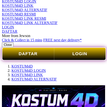
KOSTUM4D LOGIN
KOSTUM4D LINK
KOSTUM4D ALTERNATIF
KOSTUM4D RESMI
KOSTUM4D LINK RESMI
KOSTUM4D LINK ALTERNATIF
LOGIN
DAFTAR
More from Jewson
Click & Collect in 15 mins
FREE next day delivery*
Close
DAFTAR
LOGIN
KOSTUM4D
KOSTUM4D LOGIN
KOSTUM4D LINK
KOSTUM4D ALTERNATIF