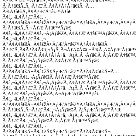
ÃƒÆ’Ã†â€™Ãƒâ€šÃ‚Â¢ÃƒÆ’Ã‚Â¢ÃƒÂ¢Ã¢â€šÂ¬Ã…
Â¡Ãƒâ€šÃ‚Â¬ÃƒÆ’Ã‚Â¢ÃƒÂ¢Ã¢â€šÂ¬Ã…
Â¾Ãƒâ€šÃ‚Â¢ÃƒÆ’Ã†â€™Ãƒâ€
Ã¢â‚¬â„¢ÃƒÆ’Ã¢â‚¬
ÃƒÂ¢Ã¢â€šÂ¬Ã¢â€žÂ¢ÃƒÆ’Ã†â€™Ãƒâ€šÃ‚Â¢ÃƒÆ’Ã‚Â¢Ãƒ
Â¡Ãƒâ€šÃ‚Â¬ ÃƒÆ’Ã†â€™Ãƒâ€
Ã¢â‚¬â„¢ÃƒÆ’Ã¢â‚¬Å¡Ãƒâ€šÃ‚Â¢ÃƒÆ’Ã†â€™Ãƒâ€šÃ‚Â¢ÃƒÆ
Ã¢â‚¬â„¢ÃƒÆ’Ã¢â‚¬
ÃƒÂ¢Ã¢â€šÂ¬Ã¢â€žÂ¢ÃƒÆ’Ã†â€™ÃƒÂ¢Ã¢â€šÂ¬
ÃƒÆ’Ã‚Â¢ÃƒÂ¢Ã¢â‚¬Å¡Ã‚Â¬ÃƒÂ¢Ã¢â‚¬Å¾Ã‚Â¢ÃƒÆ’Ã†â€
Ã¢â‚¬â„¢ÃƒÆ’Ã‚Â¢ÃƒÂ¢Ã¢â‚¬Å¡Ã‚Â¬Ãƒâ€¦Ã‚Â¡ÃƒÆ’Ã†â€
Â¡ÃƒÆ’Ã¢â‚¬Å¡Ãƒâ€šÃ‚Â¢ÃƒÆ’Ã†â€™Ãƒâ€
Ã¢â‚¬â„¢ÃƒÆ’Ã¢â‚¬
ÃƒÂ¢Ã¢â€šÂ¬Ã¢â€žÂ¢ÃƒÆ’Ã†â€™ÃƒÂ¢Ã¢â€šÂ¬Ã…
Â¡ÃƒÆ’Ã¢â‚¬Å¡Ãƒâ€šÃ‚Â¢ÃƒÆ’Ã†â€™Ãƒâ€
Ã¢â‚¬â„¢ÃƒÆ’Ã¢â‚¬Å¡Ãƒâ€šÃ‚Â¢ÃƒÆ’Ã†â€™Ãƒâ€šÃ‚Â¢ÃƒÆ
Ã¢â‚¬â„¢ÃƒÆ’Ã‚Â¢ÃƒÂ¢Ã¢â‚¬Å¡Ã‚Â¬Ãƒâ€¦Ã‚Â¡ÃƒÆ’Ã†â€
Â¡ÃƒÆ’Ã¢â‚¬Å¡Ãƒâ€šÃ‚Â¬ÃƒÆ’Ã†â€™Ãƒâ€
Ã¢â‚¬â„¢ÃƒÆ’Ã¢â‚¬
ÃƒÂ¢Ã¢â€šÂ¬Ã¢â€žÂ¢ÃƒÆ’Ã†â€™Ãƒâ€šÃ‚Â¢ÃƒÆ’Ã‚Â¢Ãƒ
Â¡Ãƒâ€šÃ‚Â¬ÃƒÆ’Ã¢â‚¬Å¡Ãƒâ€šÃ‚Â¦ÃƒÆ’Ã†â€™Ãƒâ€
Ã¢â‚¬â„¢ÃƒÆ’Ã‚Â¢ÃƒÂ¢Ã¢â‚¬Å¡Ã‚Â¬Ãƒâ€¦Ã‚Â¡ÃƒÆ’Ã†â€
Â¡ÃƒÆ’Ã¢â‚¬Å¡Ãƒâ€šÃ‚Â¡ÃƒÆ’Ã†â€™Ãƒâ€
Ã¢â‚¬â„¢ÃƒÆ’Ã¢â‚¬
ÃƒÂ¢Ã¢â€šÂ¬Ã¢â€žÂ¢ÃƒÆ’Ã†â€™ÃƒÂ¢Ã¢â€šÂ¬