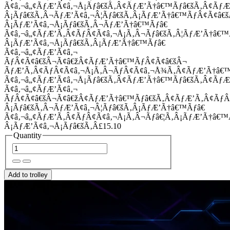
Ã¢â‚¬â„¢ÃƒÆ’Ã¢â‚¬Å¡Ãƒâ€šÃ‚Â¢ÃƒÆ’Ã†â€™Ãƒâ€šÃ‚Â¢Ãƒ
Â¡Ãƒâ€šÃ‚Â¬ÃƒÆ’Ã¢â‚¬Â¦Ãƒâ€šÃ‚Â¡ÃƒÆ’Ã†â€™ÃƒÂ¢Ã¢â
Â¡ÃƒÆ’Ã¢â‚¬Å¡Ãƒâ€šÃ‚Â¬ÃƒÆ’Ã†â€™Ãƒâ€
Ã¢â‚¬â„¢ÃƒÆ’Ã‚Â¢ÃƒÂ¢Ã¢â‚¬Å¡Ã‚Â¬Ãƒâ€šÃ‚Â¦ÃƒÆ’Ã†â€
Â¡ÃƒÆ’Ã¢â‚¬Å¡Ãƒâ€šÃ‚Â¡ÃƒÆ’Ã†â€™Ãƒâ€
Ã¢â‚¬â„¢ÃƒÆ’Ã¢â‚¬
ÃƒÂ¢Ã¢â€šÂ¬Ã¢â€žÂ¢ÃƒÆ’Ã†â€™ÃƒÂ¢Ã¢â€šÂ¬
ÃƒÆ’Ã‚Â¢ÃƒÂ¢Ã¢â‚¬Å¡Ã‚Â¬ÃƒÂ¢Ã¢â‚¬Å¾Ã‚Â¢ÃƒÆ’Ã†â€
Ã¢â‚¬â„¢ÃƒÆ’Ã¢â‚¬Å¡Ãƒâ€šÃ‚Â¢ÃƒÆ’Ã†â€™Ãƒâ€šÃ‚Â¢ÃƒÆ
Ã¢â‚¬â„¢ÃƒÆ’Ã¢â‚¬
ÃƒÂ¢Ã¢â€šÂ¬Ã¢â€žÂ¢ÃƒÆ’Ã†â€™Ãƒâ€šÃ‚Â¢ÃƒÆ’Ã‚Â¢Ãƒ
Â¡Ãƒâ€šÃ‚Â¬ÃƒÆ’Ã¢â‚¬Â¦Ãƒâ€šÃ‚Â¡ÃƒÆ’Ã†â€™Ãƒâ€
Ã¢â‚¬â„¢ÃƒÆ’Ã‚Â¢ÃƒÂ¢Ã¢â‚¬Å¡Ã‚Â¬Ãƒâ€¦Ã‚Â¡ÃƒÆ’Ã†â€
Â¡ÃƒÆ’Ã¢â‚¬Å¡Ãƒâ€šÃ‚Â£15.10
Quantity
Add to trolley