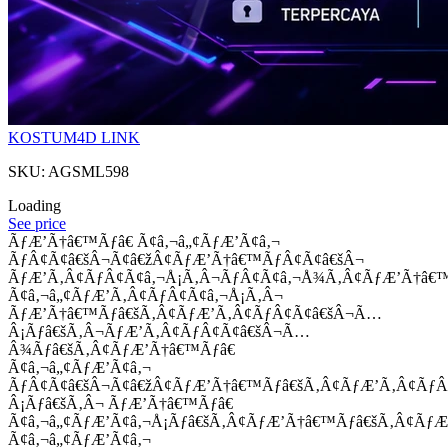
KOSTUM4D LINK
SKU: AGSML598
Loading
See price
ÃƒÆ’Ã†â€™Ãƒâ€ Ã¢â‚¬â„¢ÃƒÆ’Ã¢â‚¬
ÃƒÂ¢Ã¢â€šÂ¬Ã¢â€žÂ¢ÃƒÆ’Ã†â€™ÃƒÂ¢Ã¢â€šÂ¬
ÃƒÆ’Ã‚Â¢ÃƒÂ¢Ã¢â‚¬Å¡Ã‚Â¬ÃƒÂ¢Ã¢â‚¬Å¾Ã‚Â¢ÃƒÆ’Ã†â€
Ã¢â‚¬â„¢ÃƒÆ’Ã‚Â¢ÃƒÂ¢Ã¢â‚¬Å¡Ã‚Â¬
ÃƒÆ’Ã†â€™Ãƒâ€šÃ‚Â¢ÃƒÆ’Ã‚Â¢ÃƒÂ¢Ã¢â€šÂ¬Ã…
Â¡Ãƒâ€šÃ‚Â¬ÃƒÆ’Ã‚Â¢ÃƒÂ¢Ã¢â€šÂ¬Ã…
Â¾Ãƒâ€šÃ‚Â¢ÃƒÆ’Ã†â€™Ãƒâ€
Ã¢â‚¬â„¢ÃƒÆ’Ã¢â‚¬
ÃƒÂ¢Ã¢â€šÂ¬Ã¢â€žÂ¢ÃƒÆ’Ã†â€™Ãƒâ€šÃ‚Â¢ÃƒÆ’Ã‚Â¢Ãƒ
Â¡Ãƒâ€šÃ‚Â¬ ÃƒÆ’Ã†â€™Ãƒâ€
Ã¢â‚¬â„¢ÃƒÆ’Ã¢â‚¬Å¡Ãƒâ€šÃ‚Â¢ÃƒÆ’Ã†â€™Ãƒâ€šÃ‚Â¢ÃƒÆ
Ã¢â‚¬â„¢ÃƒÆ’Ã¢â‚¬