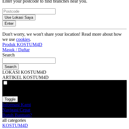
Enter your postcode to find branches near you.
Use Lokasi Saya
Enter
Don't worry, we won't share your location! Read more about how
we use
cookies
.
Produk KOSTUM4D
Masuk / Daftar
Search
Search
LOKASI KOSTUM4D
ARTIKEL KOSTUM4D
VAT
EX
INC
Toggle
Informasi Kami
Navigasi Cepat
Butuh Bantuan?
all categories
KOSTUM4D