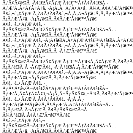
ÃƒÂ¢Ã¢â€šÂ¬Ã¢â€žÂ¢ÃƒÆ’Ã†â€™ÃƒÂ¢Ã¢â€šÂ¬
ÃƒÆ’Ã‚Â¢ÃƒÂ¢Ã¢â‚¬Å¡Ã‚Â¬ÃƒÂ¢Ã¢â‚¬Å¾Ã‚Â¢ÃƒÆ’Ã†â€
Ã¢â‚¬â„¢ÃƒÆ’Ã‚Â¢ÃƒÂ¢Ã¢â‚¬Å¡Ã‚Â¬Ãƒâ€¦Ã‚Â¡ÃƒÆ’Ã†â€
Â¡ÃƒÆ’Ã¢â‚¬Å¡Ãƒâ€šÃ‚Â¢ÃƒÆ’Ã†â€™Ãƒâ€
Ã¢â‚¬â„¢ÃƒÆ’Ã¢â‚¬
ÃƒÂ¢Ã¢â€šÂ¬Ã¢â€žÂ¢ÃƒÆ’Ã†â€™ÃƒÂ¢Ã¢â€šÂ¬Ã…
Â¡ÃƒÆ’Ã¢â‚¬Å¡Ãƒâ€šÃ‚Â¢ÃƒÆ’Ã†â€™Ãƒâ€
Ã¢â‚¬â„¢ÃƒÆ’Ã¢â‚¬Å¡Ãƒâ€šÃ‚Â¢ÃƒÆ’Ã†â€™Ãƒâ€šÃ‚Â¢ÃƒÆ
Ã¢â‚¬â„¢ÃƒÆ’Ã‚Â¢ÃƒÂ¢Ã¢â‚¬Å¡Ã‚Â¬Ãƒâ€¦Ã‚Â¡ÃƒÆ’Ã†â€
Â¡ÃƒÆ’Ã¢â‚¬Å¡Ãƒâ€šÃ‚Â¬ÃƒÆ’Ã†â€™Ãƒâ€
Ã¢â‚¬â„¢ÃƒÆ’Ã¢â‚¬
ÃƒÂ¢Ã¢â€šÂ¬Ã¢â€žÂ¢ÃƒÆ’Ã†â€™Ãƒâ€šÃ‚Â¢ÃƒÆ’Ã‚Â¢Ãƒ
Â¡Ãƒâ€šÃ‚Â¬ÃƒÆ’Ã¢â‚¬Å¡Ãƒâ€šÃ‚Â¦ÃƒÆ’Ã†â€™Ãƒâ€
Ã¢â‚¬â„¢ÃƒÆ’Ã‚Â¢ÃƒÂ¢Ã¢â‚¬Å¡Ã‚Â¬Ãƒâ€¦Ã‚Â¡ÃƒÆ’Ã†â€
Â¡ÃƒÆ’Ã¢â‚¬Å¡Ãƒâ€šÃ‚Â¡ÃƒÆ’Ã†â€™Ãƒâ€
Ã¢â‚¬â„¢ÃƒÆ’Ã¢â‚¬
ÃƒÂ¢Ã¢â€šÂ¬Ã¢â€žÂ¢ÃƒÆ’Ã†â€™ÃƒÂ¢Ã¢â€šÂ¬
ÃƒÆ’Ã‚Â¢ÃƒÂ¢Ã¢â‚¬Å¡Ã‚Â¬ÃƒÂ¢Ã¢â‚¬Å¾Ã‚Â¢ÃƒÆ’Ã†â€
Ã¢â‚¬â„¢ÃƒÆ’Ã‚Â¢ÃƒÂ¢Ã¢â‚¬Å¡Ã‚Â¬
ÃƒÆ’Ã†â€™Ãƒâ€šÃ‚Â¢ÃƒÆ’Ã‚Â¢ÃƒÂ¢Ã¢â€šÂ¬Ã…
Â¡Ãƒâ€šÃ‚Â¬ÃƒÆ’Ã‚Â¢ÃƒÂ¢Ã¢â€šÂ¬Ã…
Â¾Ãƒâ€šÃ‚Â¢ÃƒÆ’Ã†â€™Ãƒâ€
Ã¢â‚¬â„¢ÃƒÆ’Ã¢â‚¬
ÃƒÂ¢Ã¢â€šÂ¬Ã¢â€žÂ¢ÃƒÆ’Ã†â€™ÃƒÂ¢Ã¢â€šÂ¬Ã…
Â¡ÃƒÆ’Ã¢â‚¬Å¡Ãƒâ€šÃ‚Â¢ÃƒÆ’Ã†â€™Ãƒâ€