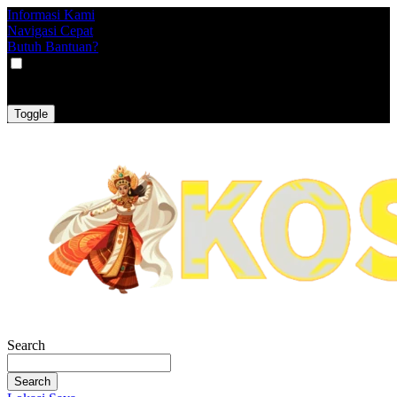
Informasi Kami
Navigasi Cepat
Butuh Bantuan?
VAT
EX
INC
Toggle
Search
Search