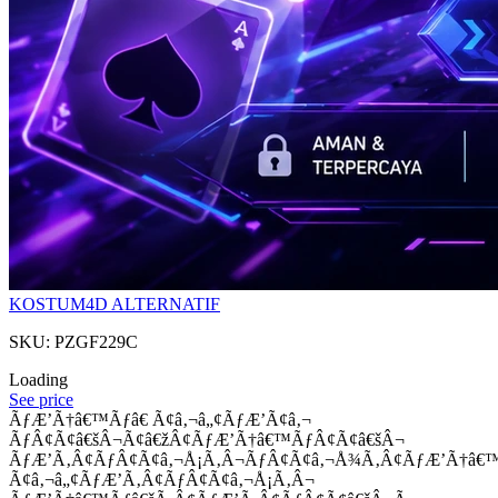
KOSTUM4D ALTERNATIF
SKU: PZGF229C
Loading
See price
ÃƒÆ’Ã†â€™Ãƒâ€ Ã¢â‚¬â„¢ÃƒÆ’Ã¢â‚¬
ÃƒÂ¢Ã¢â€šÂ¬Ã¢â€žÂ¢ÃƒÆ’Ã†â€™ÃƒÂ¢Ã¢â€šÂ¬
ÃƒÆ’Ã‚Â¢ÃƒÂ¢Ã¢â‚¬Å¡Ã‚Â¬ÃƒÂ¢Ã¢â‚¬Å¾Ã‚Â¢ÃƒÆ’Ã†â€
Ã¢â‚¬â„¢ÃƒÆ’Ã‚Â¢ÃƒÂ¢Ã¢â‚¬Å¡Ã‚Â¬