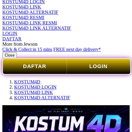
KOSTUM4D LOGIN
KOSTUM4D LINK
KOSTUM4D ALTERNATIF
KOSTUM4D RESMI
KOSTUM4D LINK RESMI
KOSTUM4D LINK ALTERNATIF
LOGIN
DAFTAR
More from Jewson
Click & Collect in 15 mins
FREE next day delivery*
Close
DAFTAR
LOGIN
KOSTUM4D
KOSTUM4D LOGIN
KOSTUM4D LINK
KOSTUM4D ALTERNATIF