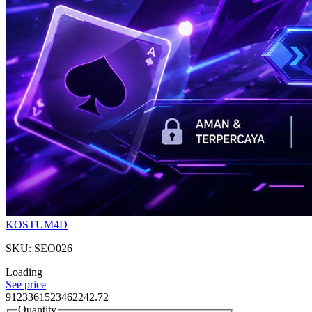
KOSTUM4D
SKU: SEO026
Loading
See price
9123361523462242.72
Quantity