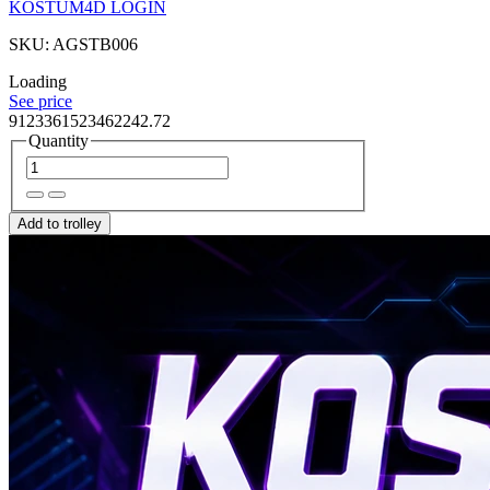
KOSTUM4D LOGIN
SKU: AGSTB006
Loading
See price
9123361523462242.72
Quantity
Add to trolley